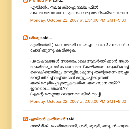
Promod P P
said...
എതിരന്‍.. നല്ല ക്രാഫ്റ്റ്,നല്ല ഫീല്‍
പക്ഷെ അവസാനം എന്തൊ ഒരു അവ്യക്തത തോന്ന
Monday, October 22, 2007 at 1:34:00 PM GMT+5:30
ശിശു
said...
എതിരന്‍‌ജി:) ചെമ്പരത്തി വായിച്ചു. താങ്കള്‍ പറയാന്‍
ചോദിക്കുന്നു.ക്ഷമിക്കുക.
പഴയകാലങ്ങള്‍ അതേപോലെ ആവര്‍ത്തിക്കാന്‍ ആഗ്രഹ
ചെയ്തിരുന്നത് പോലെ തണ്ട് കുഴിയുടെ നടുക്ക് വെച്ച് ക
വൈകിയെങ്കിലും മനസ്സിലാകുന്നു തന്റെതന്നെ അച്ഛ
വെട്ടി തിരിച്ച് വച്ച് അവന്‍ മണ്ണുറപ്പിക്കുന്നത്.
അത് വെളിപ്പെടുത്തുകയല്ലെ അവസാന വരി??
ഇന്നലെ....ഞാന്‍.??
(എന്റെ തെറ്റായ വായനയെങ്കില്‍ മാപ്പ്)
Monday, October 22, 2007 at 2:08:00 PM GMT+5:30
എതിരന്‍ കതിരവന്‍
said...
വാല്‍മീകി, പെരിങ്ങോടന്‍, ശ്രീ, മുരളീ, മനൂ, ന്‍--വളരെ