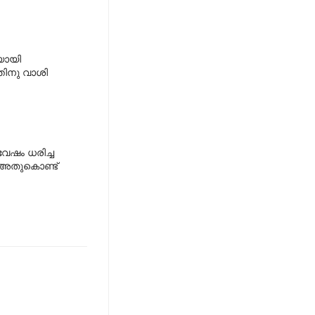
ിയായി
്തിനു വാശി
 വേഷം ധരിച്ച
. അതുകൊണ്ട്