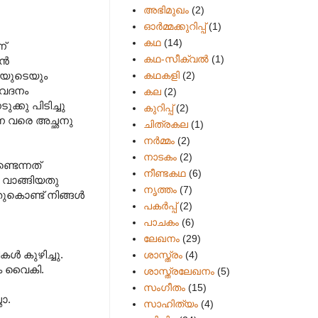
അഭിമുഖം
(2)
ഓർമ്മക്കുറിപ്പ്
(1)
കഥ
(14)
ന്
കഥ-സീക്വല്‍
(1)
്‍
കഥകളി
(2)
തിയുടെയും
വേദനം
കല
(2)
ക്കു പിടിച്ചു
കുറിപ്പ്
(2)
ുന്ന വരെ അച്ഛനു
ചിത്രകല
(1)
നർമ്മം
(2)
നാടകം
(2)
്ടെന്നത്
നീണ്ടകഥ
(6)
ു വാങ്ങിയതു
നൃത്തം
(7)
കൊണ്ട് നിങ്ങള്‍
പകര്‍പ്പ്
(2)
പാചകം
(6)
ലേഖനം
(29)
ള്‍ കുഴിച്ചു.
ശാസ്ത്രം
(4)
രം വൈകി.
ശാസ്ത്രലേഖനം
(5)
സംഗീതം
(15)
ാ.
സാഹിത്യം
(4)