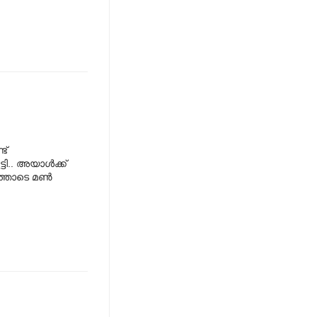
ട്
ി.. അയാള്‍ക്ക്
്തോടെ മണ്‍