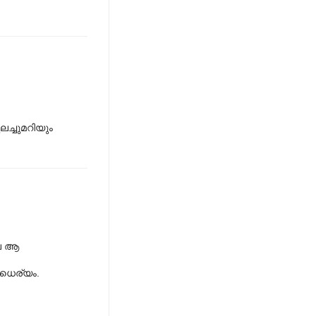
ലച്ചുമറിയും
ലെ ആ
രധൈര്യം.