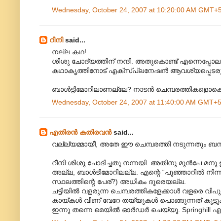
Wednesday, October 24, 2007 at 10:20:00 AM GMT+
റീനി
said...
നല്ല കഥ!
ശിശു ചോദ്യത്തിന്‌ നന്ദി. അതുകൊണ്ട്‌ എന്നെപ്പോലുള
കഥാകൃത്തിനോട്‌ എക്സ്‌പ്ലനേഷന്‍ ആവശ്യപ്പെടരുതെ
ബാള്‍ട്ടിമോറിലാണല്ലേ? നാടന്‍ ചെമ്പരത്തികളൊക്കെ 
Wednesday, October 24, 2007 at 11:40:00 AM GMT+5
എതിരന്‍ കതിരവന്‍
said...
വല്ല്യമ്മായീ, അതേ ഈ ചെമ്പരത്തി നടുന്നതും ബന്ധങ
റീനി:ശിശു ചോദിച്ചതു നന്നയി. അതിനു മുന്‍പേ മനു 
അല്ല, ബാള്‍ടിമോറിലല്ല. എന്റെ “പൂഞ്ഞാറില്‍ നിന്ന
സ്ഥലത്തിന്റെ പേര്?) അധികം ദൂരെയല്ല.
ചട്ടിയില്‍ വളരുന്ന ചെമ്പരത്തികളേക്കാള്‍ വളരെ 
കായ്കള്‍ വീണ് വേറേ തയ്യുകള്‍ പൊങ്ങുന്നത് കൂട്ടുകാ
ഇന്നു തന്നെ മെയില്‍ ഓര്‍ഡര്‍ ചെയ്യൂ. Springhill എ