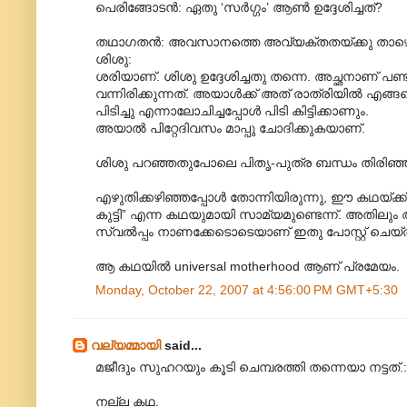
പെരിങ്ങോടന്‍: ഏതു ‘സര്‍ഗ്ഗം’ ആണ്‍ ഉദ്ദേശിച്ചത്?
തഥാഗതന്‍: അവസാനത്തെ അവ്യക്തതയ്ക്കു താഴ
ശിശു:
ശരിയാണ്. ശിശു ഉദ്ദേശിച്ചതു തന്നെ. അച്ഛനാണ് പണ്ടു
വന്നിരിക്കുന്നത്. അയാള്‍ക്ക് അത് രാത്രിയില്‍ എങ
പിടിച്ചു എന്നാലോചിച്ചപ്പോള്‍ പിടി കിട്ടിക്കാണും.
അയാല്‍ പിറ്റേദിവസം മാപ്പു ചോദിക്കുകയാണ്.
ശിശു പറഞ്ഞതുപോലെ പിതൃ-പുത്ര ബന്ധം തിരിഞ്ഞും 
എഴുതിക്കഴിഞ്ഞപ്പോള്‍ തോന്നിയിരുന്നു, ഈ കഥയ്ക്ക് മ
കുട്ടി” എന്ന കഥയുമായി സാമ്യമുണ്ടെന്ന്. അതി
സ്വല്‍പ്പം നാണക്കേടൊടെയാണ് ഇതു പോസ്റ്റ് ചെയ്
ആ കഥയില്‍ universal motherhood ആണ് പ്രമേയം.
Monday, October 22, 2007 at 4:56:00 PM GMT+5:30
വല്യമ്മായി
said...
മജീദും സുഹറയും കൂടി ചെമ്പരത്തി തന്നെയാ നട്ടത്.:
നല്ല കഥ.