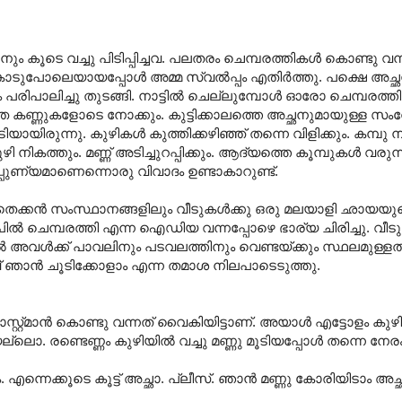
ാനും കൂടെ വച്ചു പിടിപ്പിച്ചവ. പലതരം ചെമ്പരത്തികള്‍ കൊണ്ടു വന്
കാടുപോലെയായപ്പോള്‍ അമ്മ സ്വല്‍പ്പം എതിര്‍ത്തു. പക്ഷെ അച്ഛന
ാലിച്ചു തുടങ്ങി. നാട്ടില്‍ ചെല്ലുമ്പോള്‍ ഓരോ ചെമ്പരത്
ഞ്ഞ കണ്ണുകളോടെ നോക്കും. കുട്ടിക്കാലത്തെ അച്ഛനുമായുള്ള സം
ായിരുന്നു. കുഴികള്‍ കുത്തിക്കഴിഞ്ഞ് തന്നെ വിളിക്കും. കമ്പു നടു
 കുഴി നികത്തും. മണ്ണ് അടിച്ചുറപ്പിക്കും. ആദ്യത്തെ കൂമ്പുകള്‍ വര
പുണ്യമാണെന്നൊരു വിവാദം ഉണ്ടാകാറുണ്ട്.
െക്കന്‍ സംസ്ഥാനങ്ങളിലും വീടുകള്‍ക്കു ഒരു മലയാളി ഛായയുണ
പില്‍ ചെമ്പരത്തി എന്ന ഐഡിയ വന്നപ്പോഴെ ഭാര്യ ചിരിച്ചു. വീട
 അവള്‍ക്ക് പാവലിനും പടവലത്തിനും വെണ്ടയ്ക്കും സ്ഥലമുള്ളതു
 ഞാന്‍ ചൂടിക്കോളാം എന്ന തമാശ നിലപാടെടുത്തു.
സ്റ്റ്മാന്‍ കൊണ്ടു വന്നത് വൈകിയിട്ടാണ്. അയാ‍ള്‍ എട്ടോളം കുഴിക
ലൊ. രണ്ടെണ്ണം കുഴിയില്‍ വച്ചു മണ്ണു മൂടിയപ്പോള്‍ തന്നെ നേ
്നെക്കൂടെ കൂട്ട് അച്ഛാ. പ്ലീസ്. ഞാന്‍ മണ്ണു കോരിയിടാം അച്ഛ