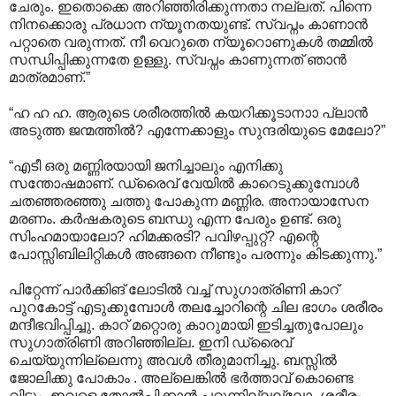
ചേരും. ഇതൊക്കെ അറിഞ്ഞിരിക്കുന്നതാ നല്ലത്. പിന്നെ
നിനക്കൊരു പ്രധാന ന്യൂനതയുണ്ട്. സ്വപ്നം കാണാന്‍
പറ്റാതെ വരുന്നത്. നീ വെറുതെ ന്യൂറൊണുകള്‍ തമ്മില്‍
സന്ധിപ്പിക്കുന്നതേ ഉള്ളു. സ്വപ്നം കാണു‍ന്നത് ഞാന്‍
മാത്രമാണ്.”
“ഹ ഹ ഹ. ആരുടെ ശരീരത്തില്‍ കയറിക്കൂടാനാ‍ാ പ്ലാന്‍
അടുത്ത ജന്മത്തില്‍? എന്നേക്കാളും സുന്ദരിയുടെ മേലോ?”
“എടീ ഒരു മണ്ണിരയായി ജനിച്ചാലും എനിക്കു
സന്തോഷമാണ്. ഡ്രൈവ് വേയില്‍ കാറെടുക്കുമ്പോള്‍
ചതഞ്ഞരഞ്ഞു ചത്തു പോകുന്ന മണ്ണിര. അനായാസേന
മരണം. കര്‍ഷകരുടെ ബന്ധു എന്ന പേരും ഉണ്ട്. ഒരു
സിംഹമായാലോ? ഹിമക്കരടി? പവിഴപ്പുറ്റ്? എന്റെ
പോസ്സിബിലിറ്റികള്‍ അങ്ങനെ നീണ്ടും പരന്നും കിടക്കുന്നു.”
പിറ്റേന്ന് പാര്‍ക്കിങ് ലോടില്‍ വച്ച് സുഗാത്രിണി കാറ്
പുറകോട്ട് എടുക്കുമ്പോള്‍ തലച്ചോറിന്റെ ചില ഭാഗം ശരീരം
മന്ദീഭവിപ്പിച്ചു. കാറ് മറ്റൊരു കാറുമായി ഇടിച്ചതുപോലും
സുഗാത്രിണി അറിഞ്ഞില്ല. ഇനി ഡ്രൈവ്
ചെയ്യുന്നില്ലെന്നു അവള്‍ തീരുമാനിച്ചു. ബസ്സില്‍
ജോലിക്കു പോകാം . അല്ലെങ്കില്‍ ഭര്‍ത്താവ് കൊണ്ടെ
വിടും. ഇവളെ തോല്‍പ്പിക്കാന്‍ പറ്റുന്നില്ലല്ലോ- ശരീരം