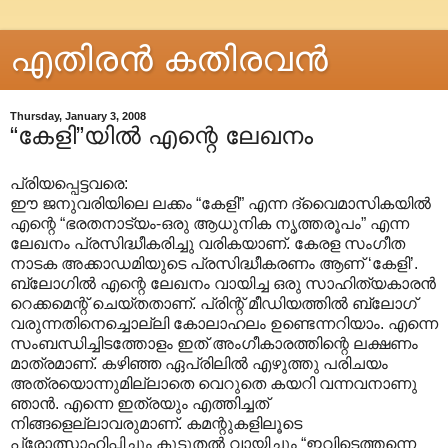
എതിരന്‍ കതിരവന്‍
Thursday, January 3, 2008
“കേളി”യില്‍ എന്റെ ലേഖനം
പ്രിയപ്പെട്ടവരെ:
ഈ ജനുവരിയിലെ ലക്കം “കേളി” എന്ന ദ്വൈമാസികയില്‍
എന്റെ “ഭരതനാട്യം-ഒരു ആധുനിക നൃത്തരൂപം” എന്ന
ലേഖനം പ്രസിദ്ധീകരിച്ചു വരികയാണ്. കേരള സംഗീത
നാടക അക്കാഡമിയുടെ പ്രസിദ്ധീകരണം ആണ് ‘കേളി’.
ബ്ലോഗില്‍ എന്റെ ലേഖനം വായിച്ച ഒരു സാഹിത്യകാരന്‍
റെക്കമെന്റ് ചെയ്തതാണ്. പ്രിന്റ് മീഡിയത്തില്‍ ബ്ലോഗ്
വരുന്നതിനെച്ചൊല്ലി കോലാഹലം ഉണ്ടെന്നറിയാം. എന്നെ
സംബന്ധിച്ചിടത്തോളം ഇത് അംഗീകാരത്തിന്റെ ലക്ഷണം
മാത്രമാണ്. കഴിഞ്ഞ ഏപ്രിലില്‍ എഴുത്തു പരിചയം
അത്രയൊന്നുമില്ലാതെ വെറുതെ കയറി വന്നവനാണു
ഞാന്‍. എന്നെ ഇത്രയും എത്തിച്ചത്
നിങ്ങളെല്ലാവരുമാണ്. കമന്റുകളിലൂടെ
പ്രോത്സാഹിപ്പിച്ചും കൂടുതല്‍ വായിച്ചും “ഇവിടെത്തന്നെ