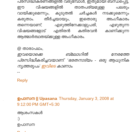
പ്രസിദ്ധീകരണങ്ങളില്‍ വരുമ്പോള്‍, ഇതുമായി ബന്ധപ്പെട്ട,
ഈ വിഷയങ്ങളില്‍ താതപര്യമുള്ള പലരും
വായിക്കുമെന്നും, കൂടുതല്‍ ചര്‍ച്ചകള്‍ നടക്കുമെന്നും
കരുതാം. തീര്‍ച്ചയായും, ഇതൊരു അംഗീകാരം
തന്നെയാണ്; എഴുത്തിനേക്കാളുപരി, എഴുതുന്ന
വിഷയങ്ങളോട് എതിരന്‍ കതിരവന്‍ കാണിക്കുന്ന
ആത്മാര്‍ത്ഥതയ്ക്കുള്ള അംഗീകാരം.
@ താരാപഥം,
ഇവയൊക്കെ ബ്ലോഗില്‍ നേരത്തേ
പ്രസിദ്ധീകരിച്ചവയാണ്. ‘ഭരതനാട്യം - ഒരു ആധുനിക
നൃത്തരൂപം’
ഇവിടെ
കാണാം.
--
Reply
ഉപാസന || Upasana
Thursday, January 3, 2008 at
9:12:00 PM GMT+5:30
ആശംസകള്‍
:)
ഉപാസന