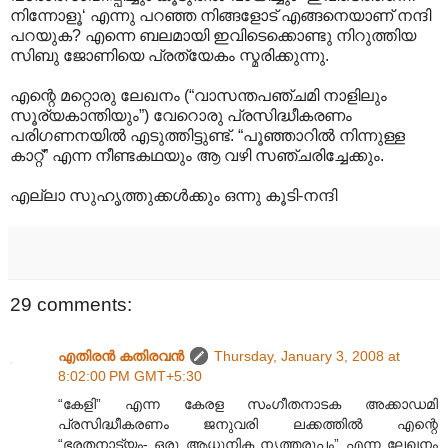
നിന്നോളൂ‘ എന്നു പറഞ്ഞ നിങ്ങളോട് എങ്ങനെയാണ് നന്ദി
പറയുക? എന്നെ ബലമായി ഇവിടെക്കൊണ്ടു നിറുത്തിയ
സിബു ജോണിയെ പ്രത്യേകം സ്മരിക്കുന്നു.
എന്റെ മറ്റൊരു ലേഖനം (“വാസന്തപഞ്ചമി നാളിലും
സൂര്യകാന്തിയും”) വേറൊരു പ്രസിദ്ധീകരണം
പരിഗണനയില്‍ എടുത്തിട്ടുണ്ട്. “പൂഞ്ഞാറില്‍ നിന്നുള്ള
കാറ്റ്” എന്ന നീണ്ടകഥയും ആ വഴി സഞ്ചരിച്ചേക്കും.
എല്ലാ സുഹൃത്തുക്കള്‍ക്കും ഒന്നു കൂടി-നന്ദി
29 comments:
എതിരന്‍ കതിരവന്‍
Thursday, January 3, 2008 at
8:02:00 PM GMT+5:30
“കേളി” എന്ന കേരള സംഗീതനാടക അക്കാഡമി
പ്രസിദ്ധീകരണം ജനുവരി ലക്കത്തില്‍ എന്റെ
“ഭരതനാട്യം- ഒരു ആധുനിക നൃത്തരൂപം” എന്ന ലേഖനം