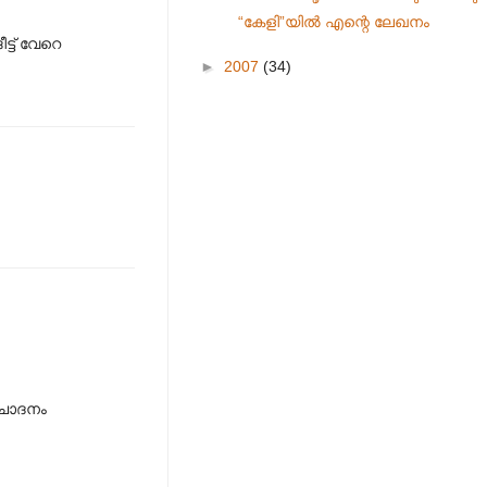
“കേളി”യില്‍ എന്റെ ലേഖനം
്ട് വേറെ
►
2007
(34)
രചോദനം