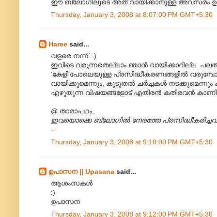
ഈ ബ്ലോഗിലൂടെ അത്‌ വായിക്കാനുള്ള അവസരം ഉണ്ടാക
Thursday, January 3, 2008 at 8:07:00 PM GMT+5:30
Haree
said...
വളരെ നന്ന്. :)
ഇവിടെ വരുന്നതെല്ലാം ഞാന്‍ വായിക്കാറില്ല. പല
‘കേളി’പോലെയുള്ള പ്രസിദ്ധീകരണങ്ങളില്‍ വരുമ്പോ
വായിക്കുമെന്നും, കൂടുതല്‍ ചര്‍ച്ചകള്‍ നടക്കുമെന
എഴുതുന്ന വിഷയങ്ങളോട് എതിരന്‍ കതിരവന്‍ കാണിക്
@ താരാപഥം,
ഇവയൊക്കെ ബ്ലോഗില്‍ നേരത്തേ പ്രസിദ്ധീകരിച്ച
--
Thursday, January 3, 2008 at 9:10:00 PM GMT+5:30
ഉപാസന || Upasana
said...
ആശംസകള്‍
:)
ഉപാസന
Thursday, January 3, 2008 at 9:12:00 PM GMT+5:30