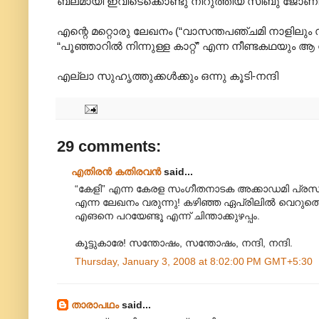
ബലമായി ഇവിടെക്കൊണ്ടു നിറുത്തിയ സിബു ജോണിയെ 
എന്റെ മറ്റൊരു ലേഖനം (“വാസന്തപഞ്ചമി നാളിലും സ
“പൂഞ്ഞാറില്‍ നിന്നുള്ള കാറ്റ്” എന്ന നീണ്ടകഥയും ആ 
എല്ലാ സുഹൃത്തുക്കള്‍ക്കും ഒന്നു കൂടി-നന്ദി
29 comments:
എതിരന്‍ കതിരവന്‍
said...
“കേളി” എന്ന കേരള സംഗീതനാടക അക്കാഡമി പ്രസിദ
എന്ന ലേഖനം വരുന്നു! കഴിഞ്ഞ ഏപ്രിലില്‍ വെറുതെ ഇ
എങനെ പറയേണ്ടൂ എന്ന് ചിന്താക്കുഴപ്പം.
കൂട്ടുകാരേ! സന്തോഷം, സന്തോഷം, നന്ദി, നന്ദി.
Thursday, January 3, 2008 at 8:02:00 PM GMT+5:30
താരാപഥം
said...