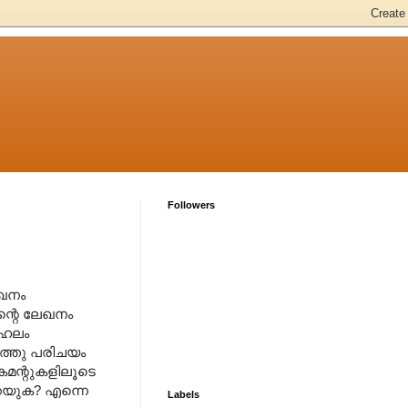
Followers
േഖനം
ന്റെ ലേഖനം
ാഹലം
ുത്തു പരിചയം
കമന്റുകളിലൂടെ
 പറയുക? എന്നെ
Labels