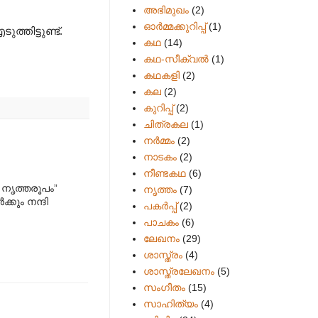
അഭിമുഖം
(2)
ഓർമ്മക്കുറിപ്പ്
(1)
തിട്ടുണ്ട്.
കഥ
(14)
കഥ-സീക്വല്‍
(1)
കഥകളി
(2)
കല
(2)
കുറിപ്പ്
(2)
ചിത്രകല
(1)
നർമ്മം
(2)
നാടകം
(2)
നീണ്ടകഥ
(6)
 നൃത്തരൂപം”
നൃത്തം
(7)
്കും നന്ദി
പകര്‍പ്പ്
(2)
പാചകം
(6)
ലേഖനം
(29)
ശാസ്ത്രം
(4)
ശാസ്ത്രലേഖനം
(5)
സംഗീതം
(15)
സാഹിത്യം
(4)