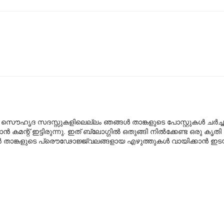
സൌഹൃദ സദസ്സുകളിലെല്ലം ഞങ്ങള്‍ താങ്കളുടെ പോസ്റ്റുകള്‍ ചര്‍ച്ച
ന്‍ കമന്റ് ഇട്ടിരുന്നു. ഇത് ബ്ലോഗ്ഗില്‍ ഒതുങ്ങി നില്‍ക്കേണ്ട ഒരു കൃത
ാങ്കളുടെ പ്രൌഢോജ്ജ്വലങ്ങളായ എഴുത്തുകള്‍ വായിക്കാന്‍ ഇടയ