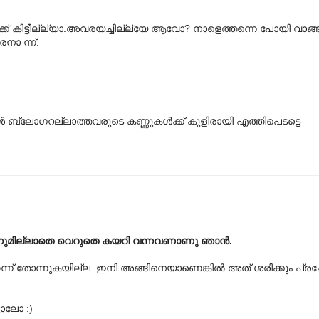
ിക്ക് കിട്ടീല്ല്യാ.അവരയച്ചില്ല്യേ ആവോ? നാളെത്തന്നെ പോയി വാങ്ങീട
നാ ന്ന്.
‍ ബ്ലോഗറല്ലാത്തവരുടെ കണ്ണുകള്‍ക്ക് കുളിരായി എത്തിപെടട്ടെ
നുമില്ലാതെ വെറുതെ കയറി വന്നവണാണു ഞാന്‍.
ന്ന് തോന്നുകയില്ല. ഇനി അങ്ങിനെയാണെങ്കില്‍ അത് ശരിക്കും പ്
ടാലോ :)