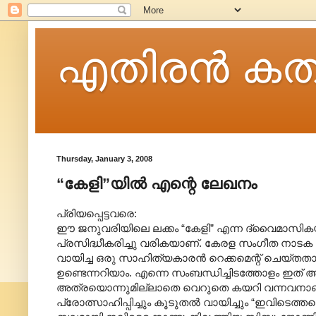
എതിരന്‍ കത
Thursday, January 3, 2008
“കേളി”യില്‍ എന്റെ ലേഖനം
പ്രിയപ്പെട്ടവരെ:
ഈ ജനുവരിയിലെ ലക്കം “കേളി” എന്ന ദ്വൈമാസികയ
പ്രസിദ്ധീകരിച്ചു വരികയാണ്. കേരള സംഗീത നാടക
വായിച്ച ഒരു സാഹിത്യകാരന്‍ റെക്കമെന്റ് ചെയ്തതാ
ഉണ്ടെന്നറിയാം. എന്നെ സംബന്ധിച്ചിടത്തോളം ഇത് 
അത്രയൊന്നുമില്ലാതെ വെറുതെ കയറി വന്നവനാണു ഞ
പ്രോത്സാഹിപ്പിച്ചും കൂടുതല്‍ വായിച്ചും “ഇവിടെ