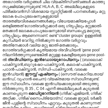
അഗോത്ര വര്‍ഗ്ഗങ്ങള്‍ ചില വ്യക്തിസ്വത്വങ്ങള്‍ കാത്തു
സൂക്ഷിയ്ക്കുന്നുമുണ്ട്. HLA-A, B, C അല്ലീലുകളുടെ
ഫ്രീക്വെന്‍സി വിശദമായ സ്റ്റാറ്റിറ്റിക്കല്‍ പഠനങള്‍ക്കും മറ്റു
ലോക പോപുലേഷനുകളുമായി
താരതമ്യവിശകലനങ്ങള്‍ക്കും വിധേയമാക്കിയപ്പോള്‍
തെളിഞ്ഞത് ഗോത്രവര്‍ഗ്ഗക്കാര്‍ ഒരു ഗ്രൂപ്പിലും മറ്റുജാതി-
മതക്കാര്‍ ലോകപോപുലേഷനുമായി ബന്ധപ്പെട്ട മറ്റൊരു
ഗ്രൂപ്പിലും ആണെന്നാണ്. രണ്ട് ‘cluster groups' ഉള്ളതില്‍
കുറിച്യര്‍ വേറിട്ടു നില്‍ക്കുന്ന ഗോത്ര വര്‍ഗ്ഗവും
അതിനേക്കാള്‍ വലിയ മറ്റു ജാതി-മതക്കാരും.
ഗോത്രവര്‍ഗ്ഗക്കാര്‍ കൃത്യമായ ദ്രവീഡിയന്‍ 'gene pool'
നിലനിര്‍ത്തുന്നുണ്ടെങ്കില്‍ മറ്റുള്ള കേരളീയരുടെ gene pool-
ല്‍‍
ദ്രവീഡിയനും ഇന്‍ഡോ‍ായൂറോപ്യനും
( (ബാലൊക്-
പാകിസ്താന്‍,ബുറുഷോ-പാകിസ്താന്‍, കലാഷ്-പാകിസ്താന്‍,
പഠാന്‍-പാകിസ്താന്‍, സിന്ധി-പാകിസ്താന്‍, വടക്കെ
ഇന്‍ഡ്യന്‍)
ഈസ്റ്റ് ഏഷ്യനും
( (സൌത് കൊറിയ,തായ്
ലന്‍ഡ്, വുഹാന്‍-ചൈന) വ്യക്തമായ സ്വാധീനമുണ്ട്.
ഈ സ്വാധീനം വടക്കെ ഇന്‍ഡ്യക്കാരുമായി അടുത്തു
നിര്‍ത്തുന്നു. B 35 , C 04 എന്നീ അല്ലീലുകള്‍ കൂടുതല്‍
കാണപ്പെടുന്ന
മെഡിറ്ററേനിയന്‍
(ഗ്രീക് ഏജിയന്‍, ഗ്രീക്
അറ്റിക്ക , ഗ്രീക് സൈപ്രിയോട്സ്, വടക്കെ ഇറ്റലി, ടര്‍ക്കി)
ജീന്‍ പൂളിന്റെ സ്വാധീനം ഏറ്റവും കൂടുതല്‍ കാണുന്നത്
മുസ്ലീമുകളിലും സുറിയാനി ക്രിസ്ത്യാനികളിലുമാണ്.