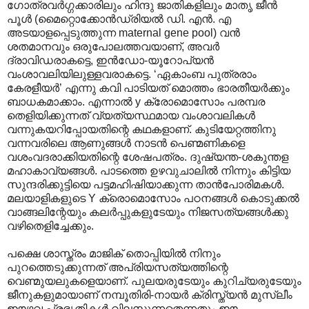
ഗോത്രവര്‍ഗ്ഗക്കാരിലും ഹിന്ദു ജാതികളിലും മാതൃ ജീന്‍
പൂള്‍ (മൈറ്റൊക്കോന്‍ഡ്രിയല്‍ ഡി. എന്‍. എ
അടയാളപ്പെടുത്തുന്ന maternal gene pool) വന്‍
ശതമാനവും ഒരുപോലത്തവയാണ്, അവര്‍
ദ്രാവിഡരാകട്ടെ, ഇന്‍ഡോ-യൂറോപ്യന്‍
വംശാവലിയിലുള്ളവരാകട്ടെ. ‘ഏകാംബ പുത്രരാം
കേരളീയര്‍’ എന്നു കവി പാടിയത് മൊത്തം ഭാരതീയര്‍ക്കും
ബാധകമാക്കാം. എന്നാല്‍ y ക്രോമൊസോം പരമ്പര
തെളിയിക്കുന്നത് വ്യത്യസ്ഥമായ വംശാവലികള്‍
വന്നുകയറിപ്പോയതിന്റെ കഥകളാണ്. കുടിയേറ്റത്തിനു
വന്നവരിലെ ആണുങ്ങള്‍ നാടന്‍ പെണ്മണികളെ
വശംവദരാക്കിയതിന്റെ ശേഷപത്രം. ദുഷ്യന്ത-ശകുന്തള
മഹാകാവ്യങ്ങള്‍. പാടത്തെ ഉഴവുചാലില്‍ നിന്നും കിട്ടിയ
സുന്ദരിക്കുട്ടിയെ പട്ടമഹിഷിയാക്കുന്ന താന്‍പോരിമകള്‍.
മലയാളികളുടെ Y ക്രൊമൊസോം പഠനങ്ങള്‍ കൊടുക്കല്‍
വാങ്ങലിന്റേയും കലര്‍പ്പുകളുടേയും നിജസത്യങ്ങള്‍ക്കു
വഴിതെളിച്ചേക്കും.
പക്ഷെ ശാസ്ത്രം മാജിക് തൊപ്പിയില്‍ നിനും
പുറത്തെടുക്കുന്നത് അപ്രിയസത്യത്തിന്റെ
വെണ്മുയലുകളെയാണ്. പുലയരുടേയും കുറിച്യരുടേയും
ജീനുകളുമായാണ് നമ്പൂതിരി-നായര്‍ ക്രിസ്ത്യന്‍ മുസ്ലീം
ഈഴവ പ്രഭൃതികള്‍ വിലസുന്നതെന്നതും ഈ