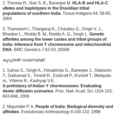
2. Thomas R., Nair S. B., Banerjee M.
HLA-B and HLA-C
alleles and haplotypes in the Dravidian tribal
populations of southern India
. Tissue Antigens 64: 58-65,
2004
3. Thanseem I., Thangaraj K., Chaubey G., Singh V. J.,
Bhaskar L., Reddy B. M., Reddy A. G., Singh L.
Genetic
affinities among the lower castes and tribal groups of
India: Inference from Y chromosome and mitochondrial
DNA
. BMC Genetics 7:42-53, 20006
കൂടുതല്‍ വായനയ്ക്ക്:
1. Sahoo S., Singh A., Himabindu G., Banerjee J., Sitalaxmi
T., Gaikawad S., Trivedi R., Endicott P., Kivisild T., Metspalu
m., Villems R., Kashyap V.K.
A prehistory of Indian Y chormosomes: Evaluating
demic diffusion scenarios
. Proc. Natl. Acad. Sci. USA 103:
843-848, 2006
2. Majumder P. A.
People of India: Biological diversity and
affinities
. Evolutionary Anthropology 6:100-110. 1998