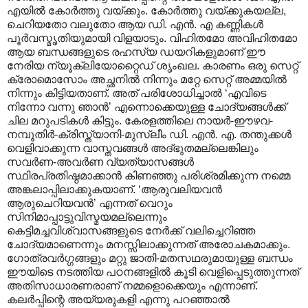
എയില്‍ കോര്‍ത്തു വയ്ക്കും. കോര്‍ത്തു വയ്ക്കുകയല്ല,
ചെറിയതോ വലുതോ ആയ ഡി. എന്‍. എ കണ്ണികള്‍
പൂര്‍വസ്മൃതിയുമായി വിളയാടും. വിഹിതമോ അവിഹിതമോ
ആയ ബന്ധങ്ങളുടെ രഹസ്യ ഡയറികളുമാണ് ഈ
നേരിയ ന്യൂക്ലിയോറ്റൈഡ് ശൃംഖല. കാരണം ഒരു സെറ്റ്
ക്രോമൊസോം അച്ഛനില്‍ നിന്നും മറ്റേ സെറ്റ് അമ്മയില്‍
നിന്നും കിട്ടിയതാണ്. അത് പരിശോധിച്ചാല്‍ ‘എവിടെ
നിന്നോ വന്നു ഞാന്‍’ എന്നൊക്കെയുള്ള ചോദ്യങ്ങള്‍ക്ക്
ചില മറുപടികള്‍ കിട്ടും. കേരളത്തിലെ നായര്‍-ഈഴവ-
നമ്പൂതിര്‍-ക്രിസ്ത്യാനി-മുസ്ലീം ഡി. എന്‍. എ. തന്തുക്കള്‍
വെളിവാക്കുന്ന വാസ്തവങ്ങള്‍ അദ്ഭുതമല്ലെങ്കിലും
സവര്‍ണ-അവര്‍ണ വ്യത്യാസങ്ങള്‍
സ്ഥിരപ്രതിഷ്ഠമാക്കാന്‍ കിണഞ്ഞു പരിശ്രമിക്കുന്ന നമ്മെ
അങ്കലാപ്പിലാക്കുകയാണ്. ‘ആരുവലിയവന്‍
ആരുചെറിയവന്‍’ എന്നത് വെറും
സിനിമാപ്പാട്ടുവിസ്മയമല്ലെന്നും
കെട്ടിമച്ചവിശ്വാസങ്ങളുടെ നേര്‍ക്ക് വലിച്ചെറിഞ്ഞ
ചോദ്യമാണെന്നും മനസ്സിലാക്കുന്നത് അരോചകമാക്കും.
ഗോത്രവര്‍ഗ്ഗങ്ങളും മറ്റു ജാതി-മതസഥരുമായുള്ള ബന്ധം
ഈയിടെ നടത്തിയ പഠനങ്ങളില്‍ കൂടി വെളിപ്പെടുത്തുന്നത്
അതിസാധാരണരാണ് നമ്മളൊക്കെയും എന്നാണ്.
കലര്‍പ്പിന്റെ അയ്യരുകളി എന്നു പറഞ്ഞാല്‍