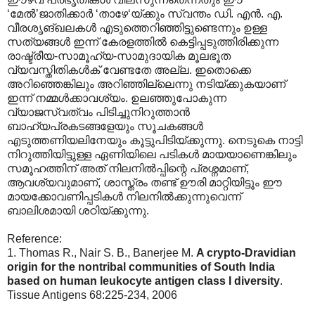
‘മേല്‍‍’ജാതിക്കാര്‍ ‘താഴേ‘യ്ക്കും സ്വന്തം ഡി. എന്‍. എ.
വീരശൃങ്ഖലകള്‍ എടുത്തെറിഞ്ഞിട്ടുണ്ടെന്നും ഉള്ള
സത്യങ്ങള്‍ ഇന്ന് കേരളത്തില്‍ കെട്ടിപ്പടുത്തിരിക്കുന്ന
രാഷ്ട്രീയ-സാമൂഹ്യ-സാമുദായിക മൂലഭൂത
വ്യവസ്തിതികള്‍ക് വേണ്ടതേ അല്ല. ഇതൊക്കെ
അറിഞ്ഞെങ്കിലും അറിഞ്ഞില്ലെന്നു നടിയ്ക്കുകയാണ്
ഇന്ന് നമ്മള്‍ക്കാവശ്യം. ഉലഞ്ഞുപോകുന്ന
വ്യാജസ്വത്വം പിടിച്ചുനിറുത്താന്‍
ബാഹ്യപ്രകടങ്ങളേയും സൂചകങ്ങള്‍
എടുത്തണിയലിനേയും കൂട്ടുപിടിയ്ക്കുന്നു. നെടുകെ നാട്ടി
നിറുത്തിയിട്ടുള്ള ഏണിയിലെ പടികള്‍ മായയാണെങ്കിലും
സമൂഹത്തിന് അത് നിലനില്‍പ്പിന്റെ പ്രശ്നമാണ്,
ആവശ്യവുമാണ്, ശാസ്ത്രം തണ്ട് ഊരി മാറ്റിയിട്ടൂം ഈ
മായക്കോവണിപ്പടികള്‍ നിലനില്‍ക്കുന്നുവെന്ന്
ബാലിശമായി ശഠിയ്ക്കുന്നു.
Reference:
1. Thomas R., Nair S. B., Banerjee M.
A crypto-Dravidian
origin for the nontribal communities of South India
based on human leukocyte antigen class I diversity
.
Tissue Antigens 68:225-234, 2006