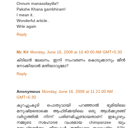
Onnum manassilayilla!!
Pakshe Khana gambhiram!
I mean it..
Wonderful article..
Wrte again
Reply
Mr. K#
Monday, June 16, 2008 at 10:40:00 AM GMT+5:30
കിടിലന്‍ ലേഖനം. ഇനി സംവരണം കൊടുക്കാനും ജീന്‍
നോക്കിയാല്‍ മതിയാവുമോ?
Reply
Anonymous
Monday, June 16, 2008 at 11:21:00 AM
GMT+5:30
കുറച്ചുംകൂടി പൊതുവായി പറഞ്ഞാല്‍ ഭൂമിയിലെ
മനുഷ്യരൊക്കെ ആഫ്രിക്കയിലെ ഒരു ആള്‍ക്കുരങ്ങ്
വര്‍ഗ്ഗത്തില്‍ നിന്ന് പരിണമിച്ചുണ്ടായതാണ്. ഇപ്പോഴും
നമ്മുടെ സഹോദര വംശമായ chimpanzee യും
മനുഷ്യന്റേയും ജീനുകള്‍ തമ്മിലുള്ള സാദൃശ്യം 97%