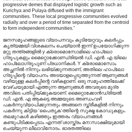
progressive demes that displayed logistic growth such as
Kurichya and Pulaya diffused with the immigrant
communities. These local progressive communities evolved
radially and over a period of time separated from the centroid
to form independent communities."
ജനസമൂഹങ്ങളുടെ വ്യാപനവും കുടിയേറ്റവും കലര്‍പ്പും
കൃത്യമ്മയി വിശകലനം ചെയ്യാന്‍‍ ഇന്ന് ഉപയോഗിക്കുന്ന
മറ്റു തന്ത്രങ്ങളില്‍ y ക്രൊമൊസോമിലെ ഹാപ്ലോ
ഗ്രൂപുകളും മൈറ്റൊക്കോണ്ഡ്രിയല്‍ ഡി. എന്‍. എ യിലെ
ഹാപ്ലോഗ്രൂപുണ് പ്രധാനികള്‍. Y ക്രോമൊസോം
അച്ഛനില്‍ നിന്നും ലഭിയ്ക്കുന്നതാണ്, അതിലെ ഹാപ്ലോ
ഗ്രൂപ്പിന്റെ വ്യാപനം അടയാളപ്പെടുത്തുന്നത് ആണുങ്ങള്‍
വഴിയുള്ള കലര്‍പ്പിന്റെ വഴികളാണ്. ഒരു സമൂഹത്തിലേക്ക്
വേഴ്ചയുമായി എത്തുന്ന ആണുങ്ങള്‍ അവരുടെ മുദ്ര
അവിടെ പതിപ്പിയ്ക്കുകയാണ്. മൈറ്റൊക്കോന്‍ഡ്രിയല്‍
ഡി. എന്‍. എ ആകട്ടെ അമ്മയുടെ അണ്ഡംവഴി
പകര്‍ന്നുവ്യാപിക്കുന്നതും അങ്ങനെ സ്ത്രീകളില്‍ നിന്നും
പകര്‍ന്നു കിട്ടിയ ‘പൈതൃക‘ത്തിന്റെ സൂക്ഷ്മ കോഡുകളും.
തലമുറകള്‍ കഴിഞ്ഞും ഇത്തരം വ്യാപനങ്ങള്‍
കണ്ടുപിടിക്കപ്പെടാം എന്നത് ശാസ്ത്രം മന:സാക്ഷിയുമായി
ചെയ്യുന്ന ലീലാവിനോദം. ഭാരതത്തിലെ