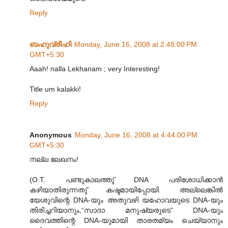
Reply
ബഹുവ്രീഹി
Monday, June 16, 2008 at 2:48:00 PM
GMT+5:30
Aaah! nalla Lekhanam ; very Interesting!
Title um kalakki!
Reply
Anonymous
Monday, June 16, 2008 at 4:44:00 PM
GMT+5:30
നല്ല ലേഖനം!
(O.T. പണ്ടുകാലത്തു് DNA പരിശോധിക്കാന്‍
കഴിയാതിരുന്നതു് കഷ്ടമായിപ്പോയി. അല്ലെങ്കില്‍
യേശുവിന്റെ DNA-യും അതുവഴി യഹോവയുടെ DNA-യും
തിരിച്ചറിയാനും,“സാദാ മനുഷ്യരുടെ” DNA-യും
ദൈവത്തിന്റെ DNA-യുമായി താരതമ്യം ചെയ്യാനും