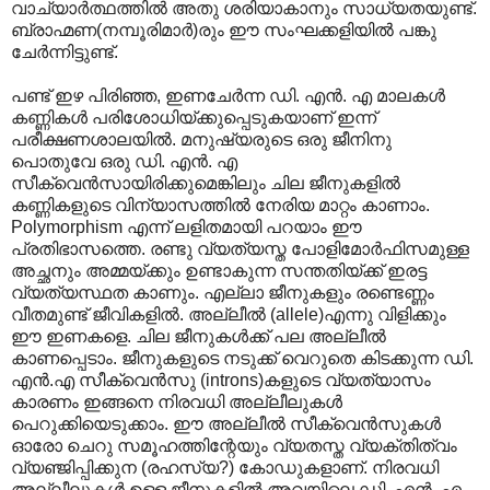
വാച്യാര്‍ത്ഥത്തില്‍ അതു ശരിയാകാനും സാധ്യതയുണ്ട്.
ബ്രാഹ്മണ(നമ്പൂരിമാര്‍)രും ഈ സംഘക്കളിയില്‍ പങ്കു
ചേര്‍ന്നിട്ടുണ്ട്.
പണ്ട് ഇഴ പിരിഞ്ഞ, ഇണചേര്‍ന്ന ഡി. എന്‍. എ മാലകള്‍
കണ്ണികള്‍ പരിശോധിയ്ക്കുപ്പെടുകയാണ് ഇന്ന്
പരീക്ഷണശാലയില്‍. മനുഷ്യരുടെ ഒരു ജീനിനു
പൊതുവേ ഒരു ഡി. എന്‍. എ
സീക്വെന്‍സായിരിക്കുമെങ്കിലും ചില ജീനുകളില്‍
കണ്ണികളുടെ വിന്യാസത്തില്‍ നേരിയ മാറ്റം കാണാം.
Polymorphism എന്ന് ലളിതമായി പറയാം ഈ
പ്രതിഭാസത്തെ. രണ്ടു വ്യത്യസ്ത പോളിമോര്‍ഫിസമുള്ള
അച്ഛനും അമ്മയ്ക്കും ഉണ്ടാകുന്ന സന്തതിയ്ക്ക് ഇരട്ട
വ്യത്യസ്ഥത കാണും. എല്ലാ ജീനുകളും രണ്ടെണ്ണം
വീതമുണ്ട് ജീവികളില്‍. അല്ലീല്‍ (allele)എന്നു വിളിക്കും
ഈ ഇണകളെ. ചില ജീനുകള്‍ക്ക് പല അല്ലീല്‍
കാണപ്പെടാം. ജീനുകളുടെ നടുക്ക് വെറുതെ കിടക്കുന്ന ഡി.
എന്‍.എ സീക്വെന്‍സു (introns)കളുടെ വ്യത്യാസം
കാരണം ഇങ്ങനെ നിരവധി അല്ലീലുകള്‍
പെറുക്കിയെടുക്കാം. ഈ അല്ലീല്‍ സീക്വെന്‍സുകള്‍
ഓരോ ചെറു സമൂഹത്തിന്റേയും വ്യതസ്ത വ്യക്തിത്വം
വ്യഞ്ജിപ്പിക്കുന (രഹസ്യ?) കോഡുകളാണ്. നിരവധി
അല്ലീലുകള്‍ ഉള്ള ജീനുകളില്‍‍ അവയിലെ ഡി. എന്‍. എ