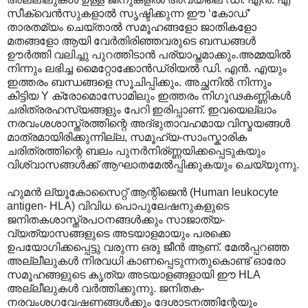
സീക്വെന്‍സുകളാല്‍ സൃഷ്ടിക്കുന്ന ഈ ‘കോഡ്’
താരതമ്യം ചെയ്താല്‍ സമൂഹങ്ങളോ ജാതികളോ
മതങ്ങളോ ആയി വേര്‍തിരിഞ്ഞവരുടെ ബന്ധങ്ങള്‍
ഊര്‍ത്തി വലിച്ചു പുറത്തിടാന്‍ പര്യാപ്തമാക്കും.അമ്മയില്‍
നിന്നും ലഭിച്ച മൈറ്റോക്കോന്‍ഡ്രിയല്‍ ഡി. എന്‍. എയും
ഇത്തരം ബന്ധങ്ങളെ സൂചിപ്പിക്കും. അച്ഛനില്‍ നിന്നും
കിട്ടിയ Y ക്രോമൊസോമിലും ഇത്തരം നിഗൂഢകണ്ണികള്‍
ചരിത്രരഹസ്യങ്ങളും പേറി ഇരിപ്പാണ്. ഇവയെല്ലാം
നരവംശശാസ്ത്രത്തിന്റെ അദ്ഭുതാവഹമായ വിസ്മയങ്ങള്‍
മാത്രമായിരിക്കുന്നില്ല, സമൂഹ്യ-സാംസ്കാരിക
ചരിത്രത്തിന്റെ ബലം പുനര്‍നിര്ണ്ണയിക്കപ്പെടുകയും
വിശ്വാസങ്ങള്‍ക്ക് ആഘാതമേല്‍പ്പിക്കുകയും ചെയ്യുന്നു.
ഹുമന്‍ ല്യൂകോസൈറ്റ് ആന്റിജെന്‍ (Human leukocyte
antigen- HLA) വിവിധ പൊപുലേഷനുകളുടെ
ജനിതകശാസ്ത്രപഠനങ്ങള്‍ക്കും സാജാത്യ-
വ്യത്യാസങ്ങളുടെ അടയാളമായും പരക്കെ
ഉപയോഗിക്കപ്പെട്ടു വരുന്ന ഒരു ജീന്‍ ആണ്. മേല്‍പ്പറഞ്ഞ
അല്ലീലുകള്‍ നിരവധി കാണപ്പെടുന്നതുകൊണ്ട് ഓരോ
സമൂഹങ്ങളുടെ കൃത്യ അടയാളങ്ങളായി ഈ HLA
അല്ലീലുകള്‍ വര്‍ത്തിക്കുന്നു. ജനിതക-
നരവംശഗവേഷണങ്ങള്‍ക്കും ദേശാടനത്തിന്റേയും