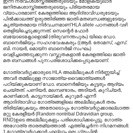
ഇന്ന് നരവംശശസ്ത്രജ്ഞരുടെയും മോളിക്യുലാര്‍
ജനിതകശാസ്ത്രജ്ഞരുടെയും പ്രിയതരമായ
വ്യാപാരമാണ്. കേരളത്തിലെ ആദിദ്രാവിഡരുടേയും
പില്‍ക്കാലത്ത് ഉരുത്തിരിഞ്ഞ ജാതി-മതബന്ധങ്ങളുടേയും
കൃത്യതരമായ നിര്‍വചനമാണ് HLA allele പഠനങ്ങള്‍ വഴി
തെളിയിച്ചെടുക്കുന്നത്. സെന്റെര്‍ ഫോര്‍
ബയോടെക്നോളൊജി (തിരുവനന്തപുരം) യിലെ ഡോ.
ബാനെര്‍ജിയും സഹഗവേഷകരും ((ആര്‍. തോമസ്, എസ്.
ബി. നായര്‍, മൊയ്ന ബാനെര്‍ജി സംഘം)
വെളിച്ചത്തെടുക്കുന്ന വസ്തുതകളാല്‍‍ കേരളത്തിലെ ജാതി-
മത ബന്ധങ്ങള്‍ പുന:പരിശോധിക്കപ്പെടുകയാണ്.
ഗോത്രവര്‍ഗ്ഗക്കാരുടെ HLA അല്ലീലുകള്‍ നിര്‍ണ്ണയിച്ച്
അവര്‍ തമ്മിലുള്ള സാജാത്യ-വൈജാത്യങ്ങള്‍
പഠിയ്ക്കുകയാണ് ഡോ. ബാനെര്‍ജിയും കൂട്ടരും ആദ്യം
ചെയ്തത്. പണിയര്‍, മലമ്പണ്ടാരം, അടിയര്‍, കുറിച്യര്‍,
കാണിക്കാര്‍, കാട്ടുനായ്ക്കര്‍, കുറുമര്‍ എന്നീ
ആ‍ാദിദ്രാവിഡ ഗോത്രങ്ങളിലെ അല്ലീലുകള്‍ തരം
തിരിയ്ക്കുകയും അതോടൊപ്പം ഗോത്രവര്‍ഗ്ഗക്കാരല്ലാത്ത
മറ്റു കേരളീയര്‍ (Random nontribal Ddravidian group,
RND)ഉടെ അല്ലീലുകളും പരിശൊധിക്കപ്പെട്ടു. ഗോത്ര-
അഗോത്ര താരതമ്യത്താല്‍ ‍ എത്തിച്ചേര്‍ന്ന നിഗമനങ്ങള്‍:
1.ഗോത്രവര്‍ഗ്ഗക്കാര്‍ എല്ലാം ഒരു ഗ്രൂപ്പില്‍