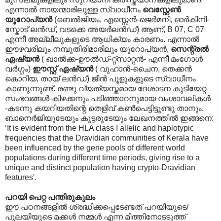
എന്നാല്‍ നായന്മാരിലുള്ള സ്വാധീനം
വെസ്റ്റേണ്‍
യൂറോപ്യന്‍
(ബെല്‍ജിയം, എസ്സെന്‍-ജെര്‍മനി, ഓര്‍കിനി-
സ്കോട് ലന്‍ഡ്, വടക്കെ അയര്‍ലന്‍ഡ്) ആണ്, B 07, C 07
എന്നീ അല്ലീലുകളുടെ ആധിക്യം കാരണം. എന്നാല്‍
ഈഴവരിലും നമ്പൂതിരിമാരിലും യൂറോപ്യന്‍,
സെന്റ്രല്‍
ഏഷ്യന്‍
( ഖാല്‍ക്ക-ഊല്‍ഡ്-റ്റ്സാറ്റന്‍- എന്നീ മംഗോള്‍
വര്‍ഗ്ഗം)
ഈസ്റ്റ് ഏഷ്യന്‍
( വുഹാന്‍-ചൈന, തെക്കന്‍
കൊറിയ, തായ് ലന്‍ഡ്) ജീന്‍ പൂളുകളുടെ സ്വാധീനം
കാണുന്നുണ്ട്. രണ്ടു വ്യത്യസ്തമായ ദേശാടന കുടിയേറ്റ
സംഭവങ്ങള്‍-കിഴക്കനും പടിഞ്ഞാറനുമായ വംശാവലികള്‍
-കടന്നു കയറിയതിന്റെ തെളിവ് കണ്‍പെട്ടിട്ടുണ്ടു താനും.
ബാനെര്‍ജിയുടേയും കൂട്ടരുടേയും ലേഖനത്തില്‍ ഇങ്ങനെ:
‘It is evident from the HLA class I allelic and haplotypic
frequencies that the Dravidian communities of Kerala have
been influenced by the gene pools of different world
populations during different time periods, giving rise to a
unique and distinct population having crypto-Dravidian
features'.
പറയി പെറ്റ പന്തിരുകുലം
ഈ പഠനങ്ങളില്‍ ശ്രദ്ധിക്കപ്പെടേണ്ടത് പറയിയുടെ/
പുലയിയുടെ മക്കള്‍ നമ്മള്‍ എന്ന മിത്തിനോടടുത്ത്