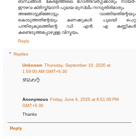
ബന്ധങ്ങള്‍. കേരളത്തിലെ ഗോത്രവര്‍ഗ്ഗക്കാരും നായര്‍-
ഈഴവ-ക്രിസ്ത്യാനി-പുലയ-മുസ്ലീം-നമ്പൂതിരിമാരും
അങ്ങോട്ടുമിങ്ങോട്ടൂം വാങ്ങിയതിന്റേയും
കൊടുത്തതിന്റേയും കണക്കുകള്‍. പുലയി പെറ്റ
പന്തിരുകുലത്തിന്റെ ഡി. എന്‍. എ കണ്ണികള്‍
കണ്ടെടുത്തപ്പോഴുള്ള വിസ്മയം.
Reply
Replies
Unknown
Thursday, September 10, 2020 at
1:59:00 AM GMT+5:30
💯☑️✍️👌
Anonymous
Friday, June 6, 2025 at 8:51:00 PM
GMT+5:30
Thanks
Reply