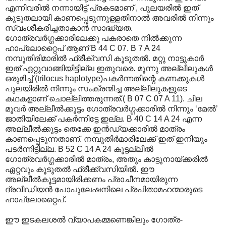
എന്നിവരില്‍ നന്നായിട്ട് പ്രകടമാണ് , പുലയരില്‍ ഇത്
കൂടുതലായി കാണപ്പെടുന്നുള്ളതിനാല്‍ അവരില്‍ നിന്നും
സ്വംശീകരിച്ചതാകാന്‍ സാദ്ധ്യത.
ഗോത്രവര്‍ഗ്ഗക്കാരിലേക്കു പകരാതെ നില്‍ക്കുന്ന
ഹാപ്ലോറ്റൈപ് ആണ് B 44 C 07. B 7 A 24
നമ്പൂതിരിമാരില്‍ ഫ്രീക്വസി കൂടുതല്‍. മറ്റു നാട്ടുകാര്‍
ഇത് ഏറ്റുവാങ്ങിയിട്ടില്ല ഇതുവരെ. മൂന്നു അല്ലീലുകള്‍
ഒരുമിച്ച് (trilocus haplotype)പകര്‍ന്നതിന്റെ കണക്കുകള്‍
പുലയിരില്‍ നിന്നും സംക്രന്മിച്ച അല്ലീലുകളുടെ
കഥകളാണ് ചൊല്ലിത്തരുന്നത്.( B 07 C 07 A 11). ചില
മൂവര്‍ അല്ലീല്‍ക്കൂട്ടം ഗോത്രവര്‍ഗ്ഗക്കാരില്‍ നിന്നും ‘മേല്‍’
ജാതിയിലേക്ക് പകര്‍ന്നിട്ടേ ഇല്ല. B 40 C 14 A 24 എന്ന
അല്ലീല്‍ക്കൂട്ടം തെക്കേ ഇന്‍ഡ്യക്കാരില്‍ മാത്രം
കാണപ്പെടുന്നതാണ്. നമ്പൂതിര്‍മാരിലേക്ക് ഇത് ഇനിയും
പടര്‍ന്നിട്ടില്ല. B 52 C 14 A 24 കൂട്ടല്ലീല്‍
ഗോത്രവര്‍ഗ്ഗക്കാരില്‍ മാത്രം, അതും കാട്ടുനായ്ക്കരില്‍
ഏറ്റവും കൂടുതല്‍ ഫ്രീക്ക്വസിയില്‍. ഈ
അല്ലീല്‍കൂട്ടമായിരിക്കണം പ്രാചീനമായിരുന്ന
ദ്രവീഡിയന്‍ പോപുലേഷനിലെ പ്രപിതാമഹന്മാരുടെ
ഹാപ്ലോറ്റൈപ്.
ഈ ഇടകലശല്‍ വ്യാപകമ്മണെങ്കിലും ഗോത്ര-