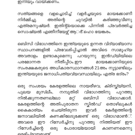
ഇനിയും വായിക്കണം.
സത്യങ്ങളെ വളച്ചൊടിച്ച് വളര്‍ച്ചയുടെ മായക്കോണീ
നിര്‍മ്മിച്ചു. അതിന്റെ ചുവട്ടില്‍ കരിഞ്ഞുവീണു
എത്രമനുഷ്യര്‍. ഇതിന്റ്യൊക്കെ പിന്നില്‍ പ്രവര്‍ത്തിച്ച
സൊഷ്യല്‍ എഞീനീയേഴ്സ് ആര്‍്.ഹൊ ഭയങ്കരം.
ഒബിസി വിഭാഗത്തിനെ ഇന്ത്യയുടെ ഉന്നത വിദ്യാഭ്യാസ
സ്ഥാപനങ്ങളില്‍ പ്രവേശിപ്പിച്ചാല്‍ അവിടെ സാമൂഹ്യ
അവതാളം ഉണ്ടാകുമെന്നു പറയുന്നു ഇന്‍ഡ്യിയിലെ
പരമോന്നത നീതീപ്പീഠം.ഈ മായക്കോണിയുടെ
സംരക്ഷകരുടെ അധികാരസ്ഥാനങ്ങള്‍ 21അം നൂട്ടാണ്ടിലും
ഇന്ത്യയുടെ ജനാ‍ധിപത്യവ്യവസ്ഥയിലും എത്ര ഭദ്രം?
ഒരു സംശയം കേരളത്തിലെ നായരീഴവ, ക്രിസ്ത്യ്യനി,
പുലയ മുസ്ലീം, നമ്പൂതിരി വിഭാഗത്തിനു പുറത്തു
നില്‍ക്കുന്നതണ‍ല്ലോ മറ്റ് ഒബിസി വിഭാഗക്കാര്‍.
കേരളത്തിന്റെ അതിപുരാതന സ്കില്‍ഡ് തൊഴിലുകള്‍
കൈകാര്യം ചെയ്തിരുന്ന ഇവര്‍ കേര്‍ളത്തിന്റെ
ജനാവലിയില്‍ കണക്കിലേടുക്കേണ്ട് ഒരു വിഭാഗമാണ്‍്.
അവരെ ഈ റിസേര്‍ച്ചിനു പുറത്തു നിത്തിയത് ഈ
റിസേര്‍ച്ചിന്റെ ഒരു പോരായ്മയായി കാണണമെന്നു
ഒരഭിപ്രായമുണ്ട്.