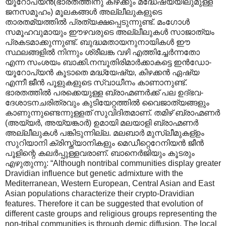
യൂറോപ്യന്‍(ഭാരതത്തിനു കിഴക്കും മദ്ധേഷ്യയിലുമുള്ള
ജനസമൂഹം) മൂലകങ്ങള്‍ അല്ലീലുകളുടെ
താരതമ്യത്തില്‍ പ്രത്യക്ഷപ്പെടുന്നുണ്ട്. മംഗോള്‍
സമൂഹവുമായും ഈഴവരുടെ അല്ലീലുകള്‍ സാജാത്യം
പ്രകടമാക്കുന്നുണ്ട്. ബുദ്ധമതായനുനായികള്‍ ഈ
സ്ഥലങ്ങളില്‍ നിന്നും ശ്രീലങ്ക വഴി എത്തിച്ചേര്‍ന്നതോ
എന്ന സംശയം ബാക്കി.നമ്പൂതിരിമാര്‍ക്കാകട്ടെ ഇന്‍ഡോ-
യൂറോപ്യന്‍ കൂടാതെ മദ്ധ്യേഷ്യ, കിഴക്കന്‍ ഏഷ്യ
എന്നീ ജീന്‍ പൂളുകളുടെ സ്വാധീനം‍ കാണാനുണ്ട്.
ഭാരതത്തില്‍ പരക്കെയുള്ള ബ്രാഹ്മണര്‍ക്ക് പല ഉദ്ഭവ-
ദേശാടനചരിത്രവും കുടിയേറ്റത്തില്‍ വൈജാത്യങ്ങളും
കാണുന്നുണ്ടെന്നുള്ളത് സുവിദിതമാണ്. തമിഴ് ബ്രാഹ്മണര്‍
(അയ്യര്‍, അയ്യങ്കാര്‍) ഉമായി മലയാളി ബ്രാഹ്മണര്‍
അല്ലീലുകള്‍ പങ്കിടുന്നില്ല. മലബാര്‍ മുസ്ലീമുകള്ഉം
സുറിയാനി ക്രിസ്ത്യാനികളും മെഡീറ്റെറേനിയന്‍ ജീന്‍
പൂളിന്റെ കലര്‍പ്പുള്ളവരാണ്. ബാനെര്‍ജിയും കൂടരും
എഴുതുന്നു: “Although nontribal communities display greater
Dravidian influence but genetic admixture with the
Mediterranean, Western European, Central Asian and East
Asian populations characterize their crypto-Dravidian
features. Therefore it can be suggested that evolution of
different caste groups and religious groups representing the
non-tribal communities is through demic diffusion. The local