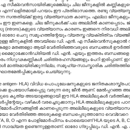
 സീക്വെന്‍സായിരിക്കുമെങ്കിലും ചില ജീനുകളില്‍ കണ്ണികളുട
ism എന്ന് ലളിതമായി പറയാം ഈ പ്രതിഭാസത്തെ. രണ്ടു വ്യത്യസ്
ന്ന സന്തതിയ്ക്ക് ഇരട്ട വ്യത്യസ്ഥത കാണും. എല്ലാ ജീനുകളും 
ളിക്കും ഈ ഇണകളെ. ചില ജീനുകള്‍ക്ക് പല അല്ലീല്‍ കാണപ്പെടാം.
്‍സു (introns)കളുടെ വ്യത്യാസം കാരണം ഇങ്ങനെ നിരവധി അല്
 ഓരോ ചെറു സമൂഹത്തിന്റേയും വ്യതസ്ത വ്യക്തിത്വം വ്യഞ്ജിപ്
ള ജീനുകളില്‍‍ അവയിലെ ഡി. എന്‍. എ സീക്വെന്‍സുകളാല്‍ സ
ോ മതങ്ങളോ ആയി വേര്‍തിരിഞ്ഞവരുടെ ബന്ധങ്ങള്‍ ഊര്‍ത്തി 
ിച്ച മൈറ്റോക്കോന്‍ഡ്രിയല്‍ ഡി. എന്‍. എയും ഇത്തരം ബന്ധങ്ങളെ സ
്തരം നിഗൂഢകണ്ണികള്‍ ചരിത്രരഹസ്യങ്ങളും പേറി ഇരിപ്പാണ്. 
‍ മാത്രമായിരിക്കുന്നില്ല, സമൂഹ്യ-സാംസ്കാരിക ചരിത്രത്തിന
ആഘാതമേല്‍പ്പിക്കുകയും ചെയ്യുന്നു.
yte antigen- HLA) വിവിധ പൊപുലേഷനുകളുടെ ജനിതകശാസ്ത്രപഠനങ
പയോഗിക്കപ്പെട്ടു വരുന്ന ഒരു ജീന്‍ ആണ്. മേല്‍പ്പറഞ്ഞ അല
െ കൃത്യ അടയാളങ്ങളായി ഈ HLA അല്ലീലുകള്‍ വര്‍ത്തിക്കു
പ്പിന്റേയും വഴികള്‍ വരച്ചെടുക്കാനും HLA അല്ലീലുകളുടെ പഠന
ട പോളിമോര്‍ഫിസങ്ങളില്‍ കാണപ്പെടുന്ന അല്ലീലുകളുടെ വ്യത്യാസങ
 വേര്‍തിരിഞ്ഞ അടരുകളെ ബന്ധപ്പെടുത്താനോ വെവ്വേറെ
A, B, O എന്ന പോളിമോര്‍ഫിസം പോലെയാണ് HLA യുടെ A, B, C 
 സാദ്ധ്യത ഉണ്ടെന്നുള്ളതാണ്. ഓരോ ഗ്രൂപ്പിലും ഡി. എന്‍. എ.