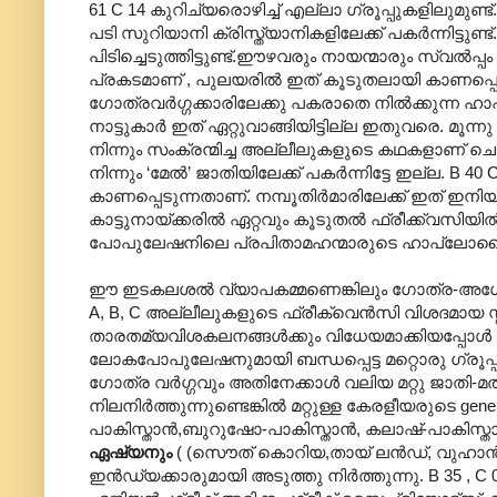
61 C 14 കുറിച്യരൊഴിച്ച് എല്ലാ ഗ്രൂപ്പുകളിലുമുണ്
പടി സുറിയാനി‍ ക്രിസ്ത്യാനികളിലേക്ക് പകര്‍ന്നിട്ട
പിടിച്ചെടുത്തിട്ടുണ്ട്.ഈഴവരും നായന്മാരും സ്വല്‍പ്പം
പ്രകടമാണ് , പുലയരില്‍ ഇത് കൂടുതലായി കാണപ്പെടു
ഗോത്രവര്‍ഗ്ഗക്കാരിലേക്കു പകരാതെ നില്‍ക്കുന്ന ഹാപ
നാട്ടുകാര്‍ ഇത് ഏറ്റുവാങ്ങിയിട്ടില്ല ഇതുവരെ. മൂന്നു
നിന്നും സംക്രന്മിച്ച അല്ലീലുകളുടെ കഥകളാണ് ചൊല്ലിത
നിന്നും ‘മേല്‍’ ജാതിയിലേക്ക് പകര്‍ന്നിട്ടേ ഇല്ല. B 40
കാണപ്പെടുന്നതാണ്. നമ്പൂതിര്‍മാരിലേക്ക് ഇത് ഇനിയും പ
കാട്ടുനായ്ക്കരില്‍ ഏറ്റവും കൂടുതല്‍ ഫ്രീക്ക്വസിയ
പോപുലേഷനിലെ പ്രപിതാമഹന്മാരുടെ ഹാപ്ലോറ്റ
ഈ ഇടകലശല്‍ വ്യാപകമ്മണെങ്കിലും ഗോത്ര-അഗോത്ര വര്
A, B, C അല്ലീലുകളുടെ ഫ്രീക്വെന്‍സി വിശദമായ സ്റ്
താരതമ്യവിശകലനങ്ങള്‍ക്കും വിധേയമാക്കിയപ്പോള്‍ തെളി
ലോകപോപുലേഷനുമായി ബന്ധപ്പെട്ട മറ്റൊരു ഗ്രൂപ്പിലും 
ഗോത്ര വര്‍ഗ്ഗവും അതിനേക്കാള്‍ വലിയ മറ്റു ജാതി-മതക
നിലനിര്‍ത്തുന്നുണ്ടെങ്കില്‍ മറ്റുള്ള കേരളീയരുടെ gene 
പാകിസ്താന്‍,ബുറുഷോ-പാകിസ്താന്‍, കലാഷ്-പാകിസ്താന്‍
ഏഷ്യനും
( (സൌത് കൊറിയ,തായ് ലന്‍ഡ്, വുഹാന
ഇന്‍ഡ്യക്കാരുമായി അടുത്തു നിര്‍ത്തുന്നു. B 35 , 