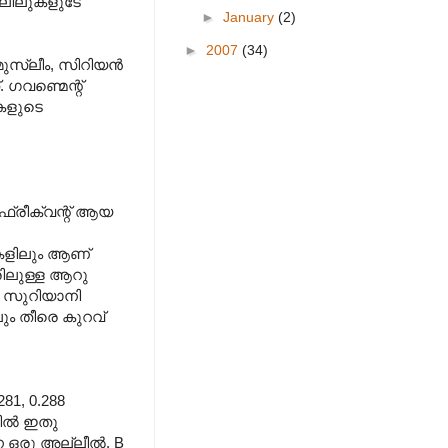
അല്ലീലുകളുടേ
►
January
(2)
►
2007
(34)
സ്ലീം, സിറിയന്‍
 ഗവണ്മെന്റ്
ുകളുടെ
ം ഫ്രീക്വന്റ് ആയ
മുകളിലും ആണ്
യരിലുള്ള ആറു
). സുറിയാനി
ും തീരെ കുറവ്
81, 0.288
ല്‍ ഇതു
ഒരു അല്ലീല്‍. B