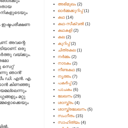
ങള്‍ക്കും
അഭിമുഖം
(2)
 തനതായ
ഓർമ്മക്കുറിപ്പ്
(1)
യാനികളുടെയും
കഥ
(14)
കഥ-സീക്വല്‍
(1)
ും ഇഷ്ടപരീക്ഷണ
കഥകളി
(2)
കല
(2)
ആണ്. അവന്റെ
കുറിപ്പ്
(2)
ൂടിയാണ്. ഒരു
ചിത്രകല
(1)
ത്തു വയ്ക്കും.
നർമ്മം
(2)
ിതമോ
നാടകം
(2)
െറ്റ്
നീണ്ടകഥ
(6)
ന്നു ഞാന്‍’
നൃത്തം
(7)
ീം ഡി. എന്‍. എ.
പകര്‍പ്പ്
(2)
്കാന്‍ കിണഞ്ഞു
പാചകം
(6)
മയമല്ലെന്നും
ലേഖനം
(29)
ങ്ങളും മറ്റു
മ്മളൊക്കെയും
ശാസ്ത്രം
(4)
ശാസ്ത്രലേഖനം
(5)
സംഗീതം
(15)
സാഹിത്യം
(4)
ല്‍.