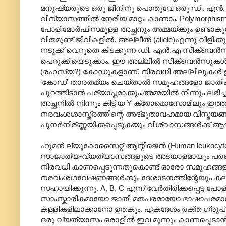
മനുഷ്യരുടെ ഒരു ജീനിനു പൊതുവേ ഒരു ഡി. എന്‍. എ
വിന്യാസത്തില്‍ നേരിയ മാറ്റം കാണാം. Polymorph
പോളിമോര്‍ഫിസമുള്ള അച്ഛനും അമ്മയ്ക്കും ഉണ്ടാകു
വീതമുണ്ട് ജീവികളില്‍. അല്ലീല്‍ (allele)എന്നു വി
നടുക്ക് വെറുതെ കിടക്കുന്ന ഡി. എന്‍.എ സീക്വെന
പെറുക്കിയെടുക്കാം. ഈ അല്ലീല്‍ സീക്വെന്‍സുകള്‍
(രഹസ്യ?) കോഡുകളാണ്. നിരവധി അല്ലീലുകള്‍ ഉള്
‘കോഡ്’ താരതമ്യം ചെയ്താല്‍ സമൂഹങ്ങളോ ജാതികള
പുറത്തിടാന്‍ പര്യാപ്തമാക്കും.അമ്മയില്‍ നിന്നും ലഭ
അച്ഛനില്‍ നിന്നും കിട്ടിയ Y ക്രോമൊസോമിലും ഇത
നരവംശശാസ്ത്രത്തിന്റെ അദ്ഭുതാവഹമായ വിസ്മയങ്ങള്
പുനര്‍നിര്ണ്ണയിക്കപ്പെടുകയും വിശ്വാസങ്ങള്‍ക്ക് 
ഹുമന്‍ ല്യൂകോസൈറ്റ് ആന്റിജെന്‍ (Human leukoc
സാജാത്യ-വ്യത്യാസങ്ങളുടെ അടയാളമായും പരക്കെ ഉ
നിരവധി കാണപ്പെടുന്നതുകൊണ്ട് ഓരോ സമൂഹങ്ങളുട
നരവംശഗവേഷണങ്ങള്‍ക്കും ദേശാടനത്തിന്റേയും കലര്‍
സഹായിക്കുന്നു. A, B, C എന്ന് വേര്‍തിരിക്കപ്പെട്
സാംസ്കാരികമായോ ജാതി-മതപരമായോ ഭാഷാപരമായോ
കള്ളികളിലാക്കാനോ ഉതകും. ഏകദേശം രക്ത ഗ്രൂപ് 
ഒരു വ്യത്യാസം ഒരാളില്‍ ഇവ മൂന്നും കാണപ്പെടാന്‍