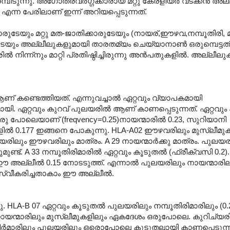
വരമ്പിടുന്നു. അഗോത്രവര്‍ഗ്ഗക്കാരായ മറ്റു കേരളീയര്‍ വടക്കന്‍ 
ns) എന്ന പേരിലാണ് ഇന്ന് അറിയപ്പെടുന്നത്.
യും മറ്റു മത-ജാതിക്കാരുടേയും (നായര്,ഈഴവ,നമ്പൂതിരി‍, മു
രുടേയും അല്ലീലുകളുമായി താരതമ്യം ചെയ്യാനാണ്‍ ഒരുമ്പെട്ടത്.
‍ നിന്ന്നും മാറ്റി പ്രതിഷ്ഠിച്ചിരുന്നു അന്‍പതുകളില്‍. അല്ലീല
ണ് കണ്ടെത്തിയത്. എന്നുവച്ചാല്‍ ഏറ്റവും വ്യാപകമായി
ിന്നുമായി. ഏറ്റവും കുറവ് പുലയരില്‍ ആണ് കാണപ്പെടുന്നത്. ഏറ്റവു
രു പോലെയാണ് (freqvency=0.25)നായന്മാരില്‍ 0.23, സുറിയാനി‍
മുകളില്‍ 0.177 ഇങ്ങനെ പോകുന്നു. HLA-A02 ഈഴവരിലും മുസ്ലീ
ായരിലും ഈഴവരിലും മാത്രം. A 29 നായന്മാര്‍ക്കു മാത്രം. പുല
്ട്. A 33 നമ്പൂതിരിമാരില്‍ ഏറ്റവും കൂടുതല്‍ (ഫ്രീക്വസി 0.2
 അല്ലീല്‍ 0.15 നോടടുത്ത്. എന്നാല്‍ പുലയരിലും നായന്മാരില
ാര്‍ സ്വീകരിച്ചതാകാം ഈ അല്ലീല്‍.
ു. HLA-B 07 ഏറ്റവും കൂടുതല്‍ പുലയരിലും നമ്പൂതിരിമാരിലും (0.2
 നായന്മാരിലും മുസ്ലീമുകളിലും ഏകദേശം ഒരുപോലെ. കുറിച്യരി
തിര്‍മാരിലും പുലയരിലും ഒരൊപോലെ കൂടുതലായി കാണപ്പെടുന്ന 