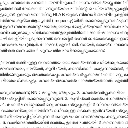
െടും. നേരത്തെ പറഞ്ഞ അല്ലീലുകള്‍ തന്നെ. വ്യത്യസ്ത അല്ല
 അനുക്രമങ്ങള്‍ ലോകത്തെ മനുഷ്യവംശത്തിന്റെ ചെറിയ ഗ്രൂപ്പുകള
ചിട്ടുമുണ്ട്. ഉദാഹരണത്തിനു HLA B യുടെ നിരവധി അല്ലീലുകളില്
ലോ കൂടിയ ആവൃത്തി (frequency)യില്‍ കാണപ്പെടുന്നത് എന്ന
പഠനങ്ങള്‍ ഇന്ന് നരവംശശസ്ത്രജ്ഞരുടെയും മോളിക്യുലാര്‍ ജനിതകശ
ിഡരുടേയും പില്‍ക്കാലത്ത് ഉരുത്തിരിഞ്ഞ ജാതി-മതബന്ധങ്ങ
വഴി തെളിയിച്ചെടുക്കുന്നത്. സെന്റെര്‍ ഫോര്‍ ബയോടെക്നോളൊജ
വേഷകരും ((ആര്‍. തോമസ്, എസ്. ബി. നായര്‍, മൊയ്ന ബാനെര
 ജാതി-മത ബന്ധങ്ങള്‍ പുന:പരിശോധിക്കപ്പെടുകയാണ്.
ിച്ച് അവര്‍ തമ്മിലുള്ള സാജാത്യ-വൈജാത്യങ്ങള്‍ പഠിയ്ക്കുകയ
പണ്ടാരം, അടിയര്‍, കുറിച്യര്‍, കാണിക്കാര്‍, കാട്ടുനായ്ക്കര്‍, ക
ിയ്ക്കുകയും അതോടൊപ്പം ഗോത്രവര്‍ഗ്ഗക്കാരല്ലാത്ത മറ്റു ക
പരിശൊധിക്കപ്പെട്ടു. ഗോത്ര-അഗോത്ര താരതമ്യത്താല്‍ ‍ എത്തിച്ച
്താവുന്നവരാണ്, RND മറ്റൊരു ഗ്രൂപും. 2. ഗോത്രവര്‍ഗ്ഗക്കാരിലെ മ
രൂപ്പില്‍ കാണപ്പെടുന്നുണ്ട്. 3. കുറിച്യര്‍ മാത്രം ഗോത്രവര്‍ഗ
നു. 4. ഗോത്ര വര്‍ഗ്ഗക്കാര്‍ മറ്റു ലോക ഗ്രൂപ്പുകളില്‍ നിന്നും വ്യത്
 വംശാവലിയുടെ അതിസ്വാധീനമുള്ള വടക്കെ ഇന്‍ഡ്യന്‍ ഗ്രൂപ്പ
്ത് നിലയുറപ്പിച്ചിരിക്കുന്നത് കുറുമരും മലമ്പണ്ടാരവും കാട്ടുനായ
ാര്‍. 6. ദക്ഷിണഭാരതീയരില്‍ മാത്രം, ഉത്തരേന്ത്യയില്‍ കാണാത്