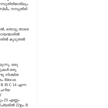
മ്പൂതിരി‍മാരിലും
്ലീം, നമ്പൂതിരി
ല്‍, തൊട്ടു താഴെ
ായന്മാരില്‍
ില്‍ കൂടുതല്‍
ുന്നു. ഒരു
ുകള്‍ ഒരു
ടു നിശ്ചിത
. Bilocus
 B 35 C 14 എന്ന
 ചെറിയ
്
ും 23 എണ്ണം
്യരില്‍ 22ഉം. B