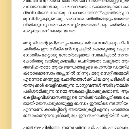
പ്രാചീനവും പരിണാമപരമായി സംരക്ഷിക്കപ്പെട്ടവുരമ
പലായനങ്ങള്‍ക്കും വശംവദരായ വടക്കരെപ്പോലെ കലര്‍പ
ദ്രവീഡിയന്‍ ഭാഷയും സഹായത്തിന്‍് എത്തിയിട്ടു
മുസ്ലീമുകളുടെയും പരിണാമ ചരിത്രങ്ങളും ഭാരതത്
നില്‍ക്കുന്നു.നരവംശശാസ്ത്രജ്ഞന്മാര്‍ക്കും ചരിത്ര
കരുക്കളാണ് കേരള ജനത.
മനുഷ്യന്റെ ഉദ്ഭവവും ലോകപര്യടനവഴികളും വിപ്ലവ
ചരിത്രം ഈ സീക്വെന്‍സുകളില്‍ കൊരുത്തു വച്ചാണ് 
ഗോത്രം മറ്റൊരു ഗോത്രവുമായി സങ്കലിച്ചാല്‍ സന്തതി
കോര്‍ത്തു വയ്ക്കുകയല്ല, ചെറിയതോ വലുതോ ആയ ഡി
അവിഹിതമോ ആയ ബന്ധങ്ങളുടെ രഹസ്യ ഡയറികളുമ
ക്രോമൊസോം അച്ഛനില്‍ നിന്നും മറ്റേ സെറ്റ് അമ്മയില
എന്നൊക്കെയുള്ള ചോദ്യങ്ങള്‍ക്ക് ചില മറുപടികള്‍ കി
തന്തുക്കള്‍ വെളിവാക്കുന്ന വാസ്തവങ്ങള്‍ അദ്ഭുതമ
പരിശ്രമിക്കുന്ന നമ്മെ അങ്കലാപ്പിലാക്കുകയാണ്. ‘
കെട്ടിമച്ചവിശ്വാസങ്ങളുടെ നേര്‍ക്ക് വലിച്ചെറിഞ്ഞ 
ജാതി-മതസഥരുമായുള്ള ബന്ധം ഈയിടെ നടത്തിയ പഠ
എന്നാണ്. കലര്‍പ്പിന്റെ അയ്യരുകളി എന്നു പറഞ്ഞാ
ബ്രാഹ്മണ(നമ്പൂരിമാര്‍)രും ഈ സംഘക്കളിയില്‍ പങ്കു ചേര
പണ്ട് ഇഴ പിരിഞ്ഞ, ഇണചേര്‍ന്ന ഡി. എന്‍. എ മാലകള