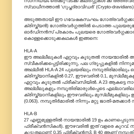
സാന്നിധ്യം തെക്കു-വടക്ക് കലര്‍പ്പുകള്‍ ക്ക് അതിര്‍
സ്വാധീനത്താല്‍ ‘ഗുപ്തദ്രാവിഡര്‍’‍ (Crypto-dravidia
അടുത്തതായി ഈ ഗവേഷകസംഘം ഗോത്രവര്‍ഗ്ഗക്കാരുടേ
ക്രിസ്ത്യന്‍) ഗോത്രവര്‍ഗ്ഗത്തില്‍ പെടാത്ത പുലയ
ഓര്‍ഡിനന്‍സ് പ്രകാരം പുലയരെ ഗോത്രവര്‍ഗ്ഗക്കാരില്
കൊള്ളക്കൊടുക്കകഥകള്‍ ഇങ്ങനെ:
HLA-A
ഈ അല്ലീലുകള്‍ ഏറ്റവും കൂടുതല്‍ നായന്മാരില്‍ ആ
സ്വീകരിക്കപ്പെട്ടിരിക്കുന്നു, പല ഗ്രൂപ്പുകളില്‍ ന
അല്ലീല്‍ HLA-A 24 പുലയരിലും നമ്പൂതിരിമാരിലും ഒ
ക്രിസ്ത്യാനികളില്‍ 0.27, ഈഴവരില്‍ 0.1, മുസ്ലീ
ഏറ്റവും കൂടുതല്‍ ഫ്രീക്വസിയില്‍. A 23 ആകട്ടെ ന
അല്ലീലുകളും നമ്പൂതിരിമാരുള്‍പ്പെടെ എല്ലാവരിലുമുണ
ക്രിസ്ത്യാനികളിലും ഈഴവരിലും മുസ്ലീമുകളിലും ഈ
(0.063). നമ്പൂതിര്‍മാരില്‍ നിന്നും മറ്റു ജാതി-മതക്ക
HLA-B
27 എണ്ണമുള്ളതില്‍ നായന്മാരില്‍ 19 ഉം കാണപ്പെടുന്ന
ഫ്രീക്വന്‍സികള്‍). ഈഴവരില്‍ ഇത് വളരെ കുറവ്.
കൂടുതലാണ്: 0.35 ഫ്രീക്വന്‍സി. B 40 ആണ് നമ്പൂ