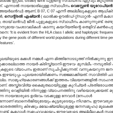
ക്കെ ഇറ്റലി, ടര്‍ക്കി) ജീന്‍ പൂളിന്റെ സ്വാധീനം ഏറ്റവും കൂടുതല
്. എന്നാല്‍ നായന്മാരിലുള്ള സ്വാധീനം
വെസ്റ്റേണ്‍ യൂറോപ്യന്
ക്കെ അയര്‍ലന്‍ഡ്) ആണ്, B 07, C 07 എന്നീ അല്ലീലുകളുടെ ആധി
്‍,
സെന്റ്രല്‍ ഏഷ്യന്‍
( ഖാല്‍ക്ക-ഊല്‍ഡ്-റ്റ്സാറ്റന്‍- എന്നീ മംഗോള
തായ് ലന്‍ഡ്) ജീന്‍ പൂളുകളുടെ സ്വാധീനം കാണുന്നുണ്ട്. രണ്
നുമായ വംശാവലികള്‍ -കടന്നു കയറിയതിന്റെ തെളിവ് കണ്‍പെട്ടിട്
 is evident from the HLA class I allelic and haplotypic frequenci
he gene pools of different world populations during different time peri
features'.
യിയുടെ മക്കള്‍ നമ്മള്‍ എന്ന മിത്തിനോടടുത്ത് നില്‍ക്കുന്നു 
്കാരല്ലാത്ത നായര്‍-ക്രിസ്ത്യാനി-ഈഴവ- മുസ്ലീം -നമ്പൂതിരി
ളുടെ വ്യാപനം ഇതാണ് സൂചിപ്പിക്കുന്നത്. വന്നുകയറുന്ന ജനസ
 ഇഴയടുപ്പം പുലയരായിരിക്കണം സജ്ജമാക്കിയത്. സാവിത്രി-ചാത
ില്ല. സാമൂഹ്യകാരണങ്ങള്‍ക്ക് ഇത്തരം വിലയനങ്ങളില്‍ സാംഗത്
ച്യരാണ്. അസ്ത്രവിദ്യ കൈമുതലായിട്ടുള്ള കുറിച്യര്‍ പ്രതിരോധത്
ിനു വെളിയില്‍ നിന്നുള്ള വ്യാപനത്തിനു വഴിയൊരുക്കയത്. മറ്
 നായന്മാരുടെ ഉദ്ഭവം വടക്കുള്ള നേവാര്‍ (നേപാള്‍
െന്നാണ് ബാനെര്‍ജിയുടേയും കൂട്ടരുടെയും നിഗമനം. ഈഴവരുടെ
ഭാരതത്തിനു കിഴക്കും മദ്ധേഷ്യയിലുമുള്ള ജനസമൂഹം) മൂലകങ്ങ
ുന്നുണ്ട്. മംഗോള്‍ സമൂഹവുമായും ഈഴവരുടെ അല്ലീലുകള്‍ സാ