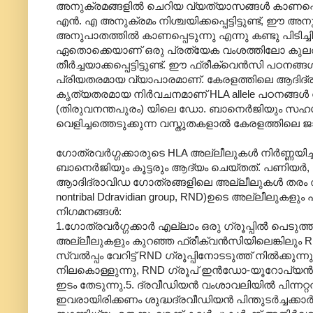
അനുക്രമങ്ങളില്‍ ചെറിയ വ്യത്യാസങ്ങള്‍ കാണപ്പ
എന്‍. എ അനുക്രമം നിശ്ചയിക്കപ്പെട്ടിട്ടുണ്ട്, ഈ
അനുപാതത്തില്‍ കാണപ്പെടുന്നു എന്നു കണ്ടു പിടിച്
ഏതൊക്കെയാണ് ഒരു പ്രത്യേക വംശത്തിലോ കുലത്തി
തീര്‍ച്ചയാക്കപ്പെട്ടിട്ടുണ്ട്. ഈ ഫ്രീക്വെന്‍സി 
പ്രിയതരമായ വ്യാപാരമാണ്. കേരളത്തിലെ ആദിദ്രാവ
കൃത്യതരമായ നിര്‍വചനമാണ് HLA allele പഠനങ്ങള്‍ 
(തിരുവനന്തപുരം) യിലെ ഡോ. ബാനെര്‍ജിയും സഹഗ
വെളിച്ചത്തെടുക്കുന്ന വസ്തുതകളാല്‍‍ കേരളത്തിലെ
ഗോത്രവര്‍ഗ്ഗക്കാരുടെ HLA അല്ലീലുകള്‍ നിര്‍ണ്ണയ
ബാനെര്‍ജിയും കൂട്ടരും ആദ്യം ചെയ്തത്. പണിയര്‍, മലമ്
ആ‍ാദിദ്രാവിഡ ഗോത്രങ്ങളിലെ അല്ലീലുകള്‍ തരം തിര
nontribal Ddravidian group, RND)ഉടെ അല്ലീലുകളും 
നിഗമനങ്ങള്‍:
1.ഗോത്രവര്‍ഗ്ഗക്കാര്‍ എല്ലാം ഒരു ഗ്രൂപ്പില്‍ പെടുത
അല്ലീലുകളും കുറഞ്ഞ ഫ്രീക്വന്‍സിയിലെങ്കിലും RND ഗ്
സ്വല്‍പ്പം വേറിട്ട് RND ഗ്രൂപ്പിനോടടുത്ത് നില്‍ക്കുന്
നിലകൊള്ളുന്നു, RND ഗ്രൂപ് ഇന്‍ഡോ-യൂറോപ്യന്‍
ഇടം തേടുന്നു.5. ദ്രവീഡിയന്‍ വംശാവലിയില്‍ പിന്നറ്റത
ഇവരായിരിക്കണം ശുദ്ധദ്രവീഡിയന്‍ പിന്തുടര്‍ച്ചക്ക