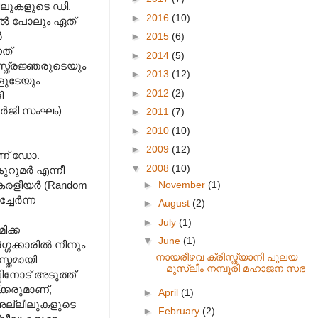
ീലുകളുടെ ഡി.
►
2016
(10)
ില്‍ പോലും ഏത്
‍
►
2015
(6)
ത്
►
2014
(5)
ാസ്ത്രജ്ഞരുടെയും
►
2013
(12)
ളുടേയും
►
2012
(2)
ി
്‍ജി സംഘം)
►
2011
(7)
►
2010
(10)
►
2009
(12)
ാണ് ഡോ.
▼
2008
(10)
ുറുമര്‍ എന്നീ
►
November
(1)
േരളീയര്‍ (Random
േര്‍ന്ന
►
August
(2)
►
July
(1)
ിക്ക
▼
June
(1)
്ഗക്കാരില്‍ നീനും
നായരീഴവ ക്രിസ്ത്യാനി പുലയ
യസ്തമായി
മുസ്ലീം നമ്പൂരി മഹാജന സഭ
ിനോട് അടുത്ത്
്ക്കരുമാണ്,
►
April
(1)
ത അല്ലീലുകളുടെ
►
February
(2)