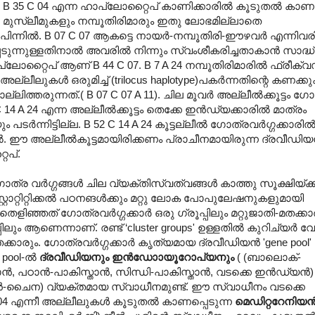
ട്. B 35 C 04 എന്ന ഹാപ്ലോറ്റൈപ് കാണിക്കാരില്‍ കൂടുതല്‍ കാണ
ുണ്ട്. മുസ്ലീമുകളും നമ്പൂതിരിമാരും ഇതു ലോഭമില്ലാതെ
 പിന്നില്‍. B 07 C 07 ആകട്ടെ നായര്‍-നമ്പൂതിരി-ഈഴവര്‍ എന്നിവരില്
ന്നുള്ളതിനാല്‍ അവരില്‍ നിന്നും സ്വംശീകരിച്ചതാകാന്‍ സാദ്ധ
്ലോറ്റൈപ് ആണ് B 44 C 07. B 7 A 24 നമ്പൂതിരിമാരില്‍ ഫ്രീക്വസി
 അല്ലീലുകള്‍ ഒരുമിച്ച് (trilocus haplotype)പകര്‍ന്നതിന്റെ കണക്ക
്തരുന്നത്.( B 07 C 07 A 11). ചില മൂവര്‍ അല്ലീല്‍ക്കൂട്ടം ഗോത്
 C 14 A 24 എന്ന അല്ലീല്‍ക്കൂട്ടം തെക്കേ ഇന്‍ഡ്യക്കാരില്‍ മാത്രം
ടര്‍ന്നിട്ടില്ല. B 52 C 14 A 24 കൂട്ടല്ലീല്‍ ഗോത്രവര്‍ഗ്ഗക്കാരി
ില്‍. ഈ അല്ലീല്‍കൂട്ടമായിരിക്കണം പ്രാചീനമായിരുന്ന ദ്രവീഡിയന
ൈപ്.
‍ഗ്ഗങ്ങള്‍ ചില വ്യക്തിസ്വത്വങ്ങള്‍ കാത്തു സൂക്ഷിയ്ക്കുന്
റാറ്റിറ്റിക്കല്‍ പഠനങള്‍ക്കും മറ്റു ലോക പോപുലേഷനുകളുമായി
ഞ്ഞത് ഗോത്രവര്‍ഗ്ഗക്കാര്‍ ഒരു ഗ്രൂപ്പിലും മറ്റുജാതി-മതക്കാര
ആണെന്നാണ്. രണ്ട് ‘cluster groups' ഉള്ളതില്‍ കുറിച്യര്‍ വേറിട്
്കാരും. ഗോത്രവര്‍ഗ്ഗക്കാര്‍ കൃത്യമായ ദ്രവീഡിയന്‍ 'gene pool'
pool-ല്‍‍
ദ്രവീഡിയനും ഇന്‍ഡോ‍ായൂറോപ്യനും
( (ബാലൊക്-
, പഠാന്‍-പാകിസ്താന്‍, സിന്ധി-പാകിസ്താന്‍, വടക്കെ ഇന്‍ഡ്യന്‍
്‍-ചൈന) വ്യക്തമായ സ്വാധീനമുണ്ട്. ഈ സ്വാധീനം വടക്കെ
C 04 എന്നീ അല്ലീലുകള്‍ കൂടുതല്‍ കാണപ്പെടുന്ന
മെഡിറ്ററേനിയന്