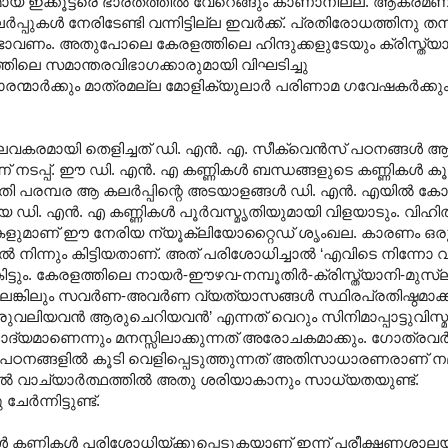
ായ ഇക്കൂട്ടരെ ഭാരതത്തില്‍ വേറെങ്ങും കാണാനില്ല. ആക്രമണങ്
്പുകള്‍ നേരിടേണ്ടി വന്നിട്ടില്ല ഇവര്‍ക്ക്. പ്രതിരോധത്തിനു
ണ്ടാവണം. അതുപോലെ കേരളത്തിലെ ഹിന്ദുക്കളുടേയും ക്രിസ്ത്
തിലെ സമാന്തരവിഭാഗക്കാരുമായി വിഘടിച്ചു
കാരന്മാര്‍ക്കും മാത്രമല്ല മോളിക്യുലാര്‍‍ പരിണാമ ഗവേഷകര്‍ക്ക
കരമായി തെളിച്ചത് ഡി. എന്‍. എ. സീക്വെന്‍സ് പഠനങ്ങള്‍ 
നടപ്പ്. ഈ ഡി. എന്‍. എ കണ്ണികള്‍ ബന്ധങ്ങളുടെ കണ്ണികള്‍ ക
 പരമ്പര ആ കലര്‍പ്പിന്റെ അടയാളങ്ങള്‍ ഡി. എന്‍. എയില്‍ കോര്‍
. എന്‍. എ കണ്ണികള്‍ പൂര്‍വസ്മൃതിയുമായി വിളയാടും. വിഹ
ാണ് ഈ നേരിയ ന്യൂക്ലിയോറ്റൈഡ് ശൃംഖല. കാരണം ഒരു സ
്‍ നിന്നും കിട്ടിയതാണ്. അത് പരിശോധിച്ചാല്‍ ‘എവിടെ നിന്നോ വ
ട്ടും. കേരളത്തിലെ നായര്‍-ഈഴവ-നമ്പൂതിര്‍-ക്രിസ്ത്യാനി-മുസ്ല
ല്ലെങ്കിലും സവര്‍ണ-അവര്‍ണ വ്യത്യാസങ്ങള്‍ സ്ഥിരപ്രതിഷ്ഠമാക
ആരുവലിയവന്‍ ആരുചെറിയവന്‍’ എന്നത് വെറും സിനിമാപ്പാട്ടുവിസ്
ചോദ്യമാണെന്നും മനസ്സിലാക്കുന്നത് അരോചകമാക്കും. ഗോത്രവര്‍ഗ്ഗ
നങ്ങളില്‍ കൂടി വെളിപ്പെടുത്തുന്നത് അതിസാധാരണരാണ് ന
ല്‍ വാച്യാര്‍ത്ഥത്തില്‍ അതു ശരിയാകാനും സാധ്യതയുണ്ട്.
്‍ന്നിട്ടുണ്ട്.
്‍ കണ്ണികള്‍ പരിശോധിയ്ക്കുപ്പെടുകയാണ് ഇന്ന് പരീക്ഷണശാലയി