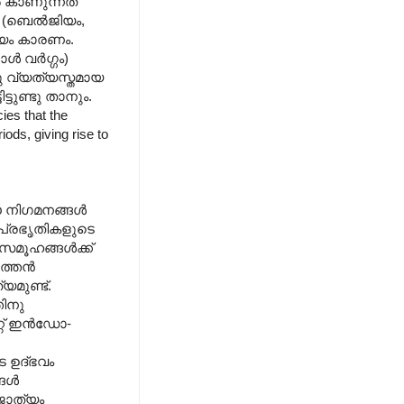
്‍ കാണുന്നത്
‍
(ബെല്‍ജിയം,
ക്യം കാരണം.
്‍ വര്‍ഗ്ഗം)
ടു വ്യത്യസ്തമായ
ടുണ്ടു താനും.
es that the
ods, giving rise to
ഈ നിഗമനങ്ങള്‍
 പ്രഭൃതികളുടെ
മൂഹങ്ങള്‍ക്ക്
്തന്‍
യമുണ്ട്.
തിനു
റ് ഇന്‍ഡോ-
 ഉദ്ഭവം
ള്‍
ജാത്യം