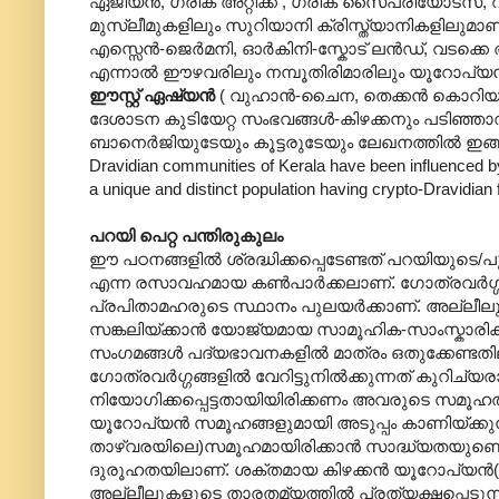
ഏജിയന്‍, ഗ്രീക് അറ്റിക്ക , ഗ്രീക് സൈപ്രിയോട്സ്, വട
മുസ്ലീമുകളിലും സുറിയാനി ക്രിസ്ത്യാനികളിലുമാണ
എസ്സെന്‍-ജെര്‍മനി, ഓര്‍കിനി-സ്കോട് ലന്‍ഡ്, വട
എന്നാല്‍ ഈഴവരിലും നമ്പൂതിരിമാരിലും യൂറോപ്യന
ഈസ്റ്റ് ഏഷ്യന്‍
( വുഹാന്‍-ചൈന, തെക്കന്‍ കൊറിയ, 
ദേശാടന കുടിയേറ്റ സംഭവങ്ങള്‍-കിഴക്കനും പടിഞ്ഞാറ
ബാനെര്‍ജിയുടേയും കൂട്ടരുടേയും ലേഖനത്തില്‍ ഇങ്ങനെ: ‘It
Dravidian communities of Kerala have been influenced by t
a unique and distinct population having crypto-Dravidian 
പറയി പെറ്റ പന്തിരുകുലം
ഈ പഠനങ്ങളില്‍ ശ്രദ്ധിക്കപ്പെടേണ്ടത് പറയിയുടെ/പുല
എന്ന രസാവഹമായ കണ്‍പാര്‍ക്കലാണ്. ഗോത്രവര്‍ഗ്ഗക
പ്രപിതാമഹരുടെ സ്ഥാനം പുലയര്‍ക്കാണ്. അല്ലീലുക
സങ്കലിയ്ക്കാന്‍ യോജ്യമായ സാമൂഹിക-സാംസ്കാരിക
സംഗമങ്ങള്‍ പദ്യഭാവനകളില്‍‍ മാത്രം ഒതുക്കേണ്ടത
ഗോത്രവര്‍ഗ്ഗങ്ങളില്‍ വേറിട്ടുനില്‍ക്കുന്നത് കുറി
നിയോഗിക്കപ്പെട്ടതായിയിരിക്കണം അവരുടെ സമൂഹത്ത
യൂറോപ്യന്‍ സമൂഹങ്ങളുമായി അടുപ്പം കാണിയ്ക്കുന്ന
താഴ്വരയിലെ)സമൂഹമായിരിക്കാന്‍ സാദ്ധ്യതയുണ്ട
ദുരൂഹതയിലാണ്. ശക്തമായ കിഴക്കന്‍ യൂറോപ്യന്‍(
അല്ലീലുകളുടെ താരതമ്യത്തില്‍ പ്രത്യക്ഷപ്പെട