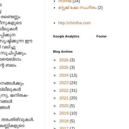
സിനിമ
(24)
െ
സ്റ്റേജ് ഷോ സംഗീതം
(2)
ത
രണ്ടെണ്ണം
 ജീനുകളുടെ
http://chintha.com
ലീലുകള്‍
പിക്കുന
Google Analytics
Footer
ൃഷ്ടിക്കുന്ന ഈ
വലിച്ചു
Blog Archive
ൂചിപ്പിക്കും.
ഇവയെല്ലാം
►
2026
(3)
്റെ ബലം
►
2025
(3)
►
2024
(13)
►
2023
(24)
്ങള്‍ക്കും
്ലീലുകള്‍
►
2022
(31)
ന്നു. ജനിതക-
►
2021
(20)
ങ്ങള്‍
►
2020
(5)
്ങള്‍
►
2019
(10)
തരംതിരിവുകള്‍.
►
2018
(5)
 കണ്ണികളുടെ
►
2017
(7)