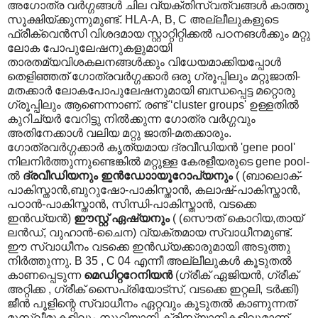
അഗോത്ര വര്‍ഗ്ഗങ്ങള്‍ ചില വ്യക്തിസ്വത്വങ്ങള്‍ കാത്തു
സൂക്ഷിയ്ക്കുന്നുമുണ്ട്. HLA-A, B, C അല്ലീലുകളുടെ
ഫ്രീക്വെന്‍സി വിശദമായ സ്റ്റാറ്റിറ്റിക്കല്‍ പഠനങള്‍ക്കും മറ്റു
ലോക പോപുലേഷനുകളുമായി
താരതമ്യവിശകലനങ്ങള്‍ക്കും വിധേയമാക്കിയപ്പോള്‍
തെളിഞ്ഞത് ഗോത്രവര്‍ഗ്ഗക്കാര്‍ ഒരു ഗ്രൂപ്പിലും മറ്റുജാതി-
മതക്കാര്‍ ലോകപോപുലേഷനുമായി ബന്ധപ്പെട്ട മറ്റൊരു
ഗ്രൂപ്പിലും ആണെന്നാണ്. രണ്ട് ‘cluster groups' ഉള്ളതില്‍
കുറിച്യര്‍ വേറിട്ടു നില്‍ക്കുന്ന ഗോത്ര വര്‍ഗ്ഗവും
അതിനേക്കാള്‍ വലിയ മറ്റു ജാതി-മതക്കാരും.
ഗോത്രവര്‍ഗ്ഗക്കാര്‍ കൃത്യമായ ദ്രവീഡിയന്‍ 'gene pool'
നിലനിര്‍ത്തുന്നുണ്ടെങ്കില്‍ മറ്റുള്ള കേരളീയരുടെ gene pool-
ല്‍‍
ദ്രവീഡിയനും ഇന്‍ഡോ‍ായൂറോപ്യനും
( (ബാലൊക്-
പാകിസ്താന്‍,ബുറുഷോ-പാകിസ്താന്‍, കലാഷ്-പാകിസ്താന്‍,
പഠാന്‍-പാകിസ്താന്‍, സിന്ധി-പാകിസ്താന്‍, വടക്കെ
ഇന്‍ഡ്യന്‍)
ഈസ്റ്റ് ഏഷ്യനും
( (സൌത് കൊറിയ,തായ്
ലന്‍ഡ്, വുഹാന്‍-ചൈന) വ്യക്തമായ സ്വാധീനമുണ്ട്.
ഈ സ്വാധീനം വടക്കെ ഇന്‍ഡ്യക്കാരുമായി അടുത്തു
നിര്‍ത്തുന്നു. B 35 , C 04 എന്നീ അല്ലീലുകള്‍ കൂടുതല്‍
കാണപ്പെടുന്ന
മെഡിറ്ററേനിയന്‍
(ഗ്രീക് ഏജിയന്‍, ഗ്രീക്
അറ്റിക്ക , ഗ്രീക് സൈപ്രിയോട്സ്, വടക്കെ ഇറ്റലി, ടര്‍ക്കി)
ജീന്‍ പൂളിന്റെ സ്വാധീനം ഏറ്റവും കൂടുതല്‍ കാണുന്നത്
മുസ്ലീമുകളിലും സുറിയാനി ക്രിസ്ത്യാനികളിലുമാണ്.