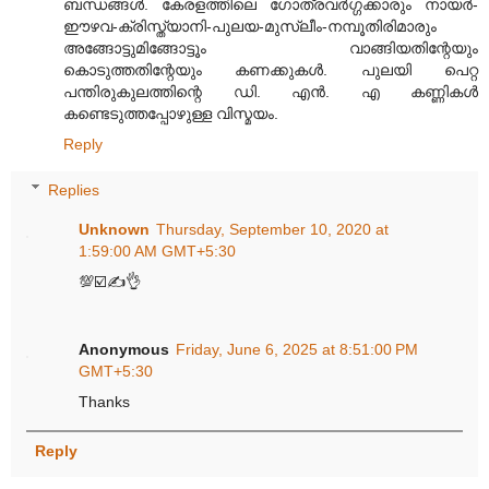
ബന്ധങ്ങള്‍. കേരളത്തിലെ ഗോത്രവര്‍ഗ്ഗക്കാരും നായര്‍-
ഈഴവ-ക്രിസ്ത്യാനി-പുലയ-മുസ്ലീം-നമ്പൂതിരിമാരും
അങ്ങോട്ടുമിങ്ങോട്ടൂം വാങ്ങിയതിന്റേയും
കൊടുത്തതിന്റേയും കണക്കുകള്‍. പുലയി പെറ്റ
പന്തിരുകുലത്തിന്റെ ഡി. എന്‍. എ കണ്ണികള്‍
കണ്ടെടുത്തപ്പോഴുള്ള വിസ്മയം.
Reply
Replies
Unknown
Thursday, September 10, 2020 at
1:59:00 AM GMT+5:30
💯☑️✍️👌
Anonymous
Friday, June 6, 2025 at 8:51:00 PM
GMT+5:30
Thanks
Reply