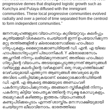
progressive demes that displayed logistic growth such as
Kurichya and Pulaya diffused with the immigrant
communities. These local progressive communities evolved
radially and over a period of time separated from the centroid
to form independent communities."
ജനസമൂഹങ്ങളുടെ വ്യാപനവും കുടിയേറ്റവും കലര്‍പ്പും
കൃത്യമ്മയി വിശകലനം ചെയ്യാന്‍‍ ഇന്ന് ഉപയോഗിക്കുന്ന
മറ്റു തന്ത്രങ്ങളില്‍ y ക്രൊമൊസോമിലെ ഹാപ്ലോ
ഗ്രൂപുകളും മൈറ്റൊക്കോണ്ഡ്രിയല്‍ ഡി. എന്‍. എ യിലെ
ഹാപ്ലോഗ്രൂപുണ് പ്രധാനികള്‍. Y ക്രോമൊസോം
അച്ഛനില്‍ നിന്നും ലഭിയ്ക്കുന്നതാണ്, അതിലെ ഹാപ്ലോ
ഗ്രൂപ്പിന്റെ വ്യാപനം അടയാളപ്പെടുത്തുന്നത് ആണുങ്ങള്‍
വഴിയുള്ള കലര്‍പ്പിന്റെ വഴികളാണ്. ഒരു സമൂഹത്തിലേക്ക്
വേഴ്ചയുമായി എത്തുന്ന ആണുങ്ങള്‍ അവരുടെ മുദ്ര
അവിടെ പതിപ്പിയ്ക്കുകയാണ്. മൈറ്റൊക്കോന്‍ഡ്രിയല്‍
ഡി. എന്‍. എ ആകട്ടെ അമ്മയുടെ അണ്ഡംവഴി
പകര്‍ന്നുവ്യാപിക്കുന്നതും അങ്ങനെ സ്ത്രീകളില്‍ നിന്നും
പകര്‍ന്നു കിട്ടിയ ‘പൈതൃക‘ത്തിന്റെ സൂക്ഷ്മ കോഡുകളും.
തലമുറകള്‍ കഴിഞ്ഞും ഇത്തരം വ്യാപനങ്ങള്‍
കണ്ടുപിടിക്കപ്പെടാം എന്നത് ശാസ്ത്രം മന:സാക്ഷിയുമായി
ചെയ്യുന്ന ലീലാവിനോദം. ഭാരതത്തിലെ