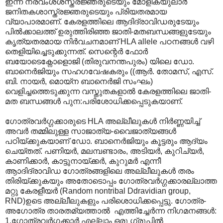
ഇന്ന് നരവംശശസ്ത്രജ്ഞരുടെയും മോളിക്യുലാര്‍
ജനിതകശാസ്ത്രജ്ഞരുടെയും പ്രിയതരമായ
വ്യാപാരമാണ്. കേരളത്തിലെ ആദിദ്രാവിഡരുടേയും
പില്‍ക്കാലത്ത് ഉരുത്തിരിഞ്ഞ ജാതി-മതബന്ധങ്ങളുടേയും
കൃത്യതരമായ നിര്‍വചനമാണ് HLA allele പഠനങ്ങള്‍ വഴി
തെളിയിച്ചെടുക്കുന്നത്. സെന്റെര്‍ ഫോര്‍
ബയോടെക്നോളൊജി (തിരുവനന്തപുരം) യിലെ ഡോ.
ബാനെര്‍ജിയും സഹഗവേഷകരും ((ആര്‍. തോമസ്, എസ്.
ബി. നായര്‍, മൊയ്ന ബാനെര്‍ജി സംഘം)
വെളിച്ചത്തെടുക്കുന്ന വസ്തുതകളാല്‍‍ കേരളത്തിലെ ജാതി-
മത ബന്ധങ്ങള്‍ പുന:പരിശോധിക്കപ്പെടുകയാണ്.
ഗോത്രവര്‍ഗ്ഗക്കാരുടെ HLA അല്ലീലുകള്‍ നിര്‍ണ്ണയിച്ച്
അവര്‍ തമ്മിലുള്ള സാജാത്യ-വൈജാത്യങ്ങള്‍
പഠിയ്ക്കുകയാണ് ഡോ. ബാനെര്‍ജിയും കൂട്ടരും ആദ്യം
ചെയ്തത്. പണിയര്‍, മലമ്പണ്ടാരം, അടിയര്‍, കുറിച്യര്‍,
കാണിക്കാര്‍, കാട്ടുനായ്ക്കര്‍, കുറുമര്‍ എന്നീ
ആ‍ാദിദ്രാവിഡ ഗോത്രങ്ങളിലെ അല്ലീലുകള്‍ തരം
തിരിയ്ക്കുകയും അതോടൊപ്പം ഗോത്രവര്‍ഗ്ഗക്കാരല്ലാത്ത
മറ്റു കേരളീയര്‍ (Random nontribal Ddravidian group,
RND)ഉടെ അല്ലീലുകളും പരിശൊധിക്കപ്പെട്ടു. ഗോത്ര-
അഗോത്ര താരതമ്യത്താല്‍ ‍ എത്തിച്ചേര്‍ന്ന നിഗമനങ്ങള്‍:
1.ഗോത്രവര്‍ഗ്ഗക്കാര്‍ എല്ലാം ഒരു ഗ്രൂപ്പില്‍