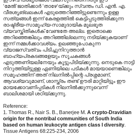
‘മേല്‍‍’ജാതിക്കാര്‍ ‘താഴേ‘യ്ക്കും സ്വന്തം ഡി. എന്‍. എ.
വീരശൃങ്ഖലകള്‍ എടുത്തെറിഞ്ഞിട്ടുണ്ടെന്നും ഉള്ള
സത്യങ്ങള്‍ ഇന്ന് കേരളത്തില്‍ കെട്ടിപ്പടുത്തിരിക്കുന്ന
രാഷ്ട്രീയ-സാമൂഹ്യ-സാമുദായിക മൂലഭൂത
വ്യവസ്തിതികള്‍ക് വേണ്ടതേ അല്ല. ഇതൊക്കെ
അറിഞ്ഞെങ്കിലും അറിഞ്ഞില്ലെന്നു നടിയ്ക്കുകയാണ്
ഇന്ന് നമ്മള്‍ക്കാവശ്യം. ഉലഞ്ഞുപോകുന്ന
വ്യാജസ്വത്വം പിടിച്ചുനിറുത്താന്‍
ബാഹ്യപ്രകടങ്ങളേയും സൂചകങ്ങള്‍
എടുത്തണിയലിനേയും കൂട്ടുപിടിയ്ക്കുന്നു. നെടുകെ നാട്ടി
നിറുത്തിയിട്ടുള്ള ഏണിയിലെ പടികള്‍ മായയാണെങ്കിലും
സമൂഹത്തിന് അത് നിലനില്‍പ്പിന്റെ പ്രശ്നമാണ്,
ആവശ്യവുമാണ്, ശാസ്ത്രം തണ്ട് ഊരി മാറ്റിയിട്ടൂം ഈ
മായക്കോവണിപ്പടികള്‍ നിലനില്‍ക്കുന്നുവെന്ന്
ബാലിശമായി ശഠിയ്ക്കുന്നു.
Reference:
1. Thomas R., Nair S. B., Banerjee M.
A crypto-Dravidian
origin for the nontribal communities of South India
based on human leukocyte antigen class I diversity
.
Tissue Antigens 68:225-234, 2006