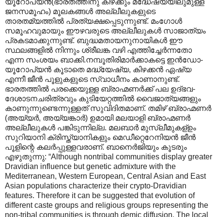
യൂറോപ്യന്‍(ഭാരതത്തിനു കിഴക്കും മദ്ധേഷ്യയിലുമുള്ള
ജനസമൂഹം) മൂലകങ്ങള്‍ അല്ലീലുകളുടെ
താരതമ്യത്തില്‍ പ്രത്യക്ഷപ്പെടുന്നുണ്ട്. മംഗോള്‍
സമൂഹവുമായും ഈഴവരുടെ അല്ലീലുകള്‍ സാജാത്യം
പ്രകടമാക്കുന്നുണ്ട്. ബുദ്ധമതായനുനായികള്‍ ഈ
സ്ഥലങ്ങളില്‍ നിന്നും ശ്രീലങ്ക വഴി എത്തിച്ചേര്‍ന്നതോ
എന്ന സംശയം ബാക്കി.നമ്പൂതിരിമാര്‍ക്കാകട്ടെ ഇന്‍ഡോ-
യൂറോപ്യന്‍ കൂടാതെ മദ്ധ്യേഷ്യ, കിഴക്കന്‍ ഏഷ്യ
എന്നീ ജീന്‍ പൂളുകളുടെ സ്വാധീനം‍ കാണാനുണ്ട്.
ഭാരതത്തില്‍ പരക്കെയുള്ള ബ്രാഹ്മണര്‍ക്ക് പല ഉദ്ഭവ-
ദേശാടനചരിത്രവും കുടിയേറ്റത്തില്‍ വൈജാത്യങ്ങളും
കാണുന്നുണ്ടെന്നുള്ളത് സുവിദിതമാണ്. തമിഴ് ബ്രാഹ്മണര്‍
(അയ്യര്‍, അയ്യങ്കാര്‍) ഉമായി മലയാളി ബ്രാഹ്മണര്‍
അല്ലീലുകള്‍ പങ്കിടുന്നില്ല. മലബാര്‍ മുസ്ലീമുകള്ഉം
സുറിയാനി ക്രിസ്ത്യാനികളും മെഡീറ്റെറേനിയന്‍ ജീന്‍
പൂളിന്റെ കലര്‍പ്പുള്ളവരാണ്. ബാനെര്‍ജിയും കൂടരും
എഴുതുന്നു: “Although nontribal communities display greater
Dravidian influence but genetic admixture with the
Mediterranean, Western European, Central Asian and East
Asian populations characterize their crypto-Dravidian
features. Therefore it can be suggested that evolution of
different caste groups and religious groups representing the
non-tribal communities is through demic diffusion. The local