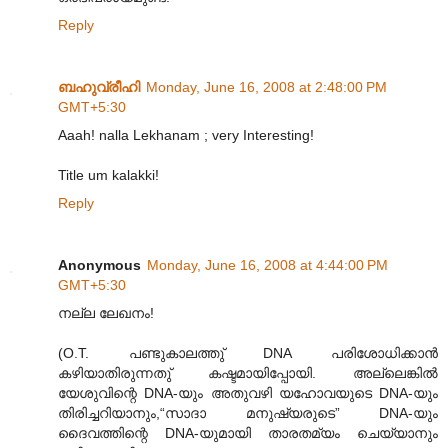
Reply
ബഹുവ്രീഹി
Monday, June 16, 2008 at 2:48:00 PM
GMT+5:30
Aaah! nalla Lekhanam ; very Interesting!
Title um kalakki!
Reply
Anonymous
Monday, June 16, 2008 at 4:44:00 PM
GMT+5:30
നല്ല ലേഖനം!
(O.T. പണ്ടുകാലത്തു് DNA പരിശോധിക്കാന്‍
കഴിയാതിരുന്നതു് കഷ്ടമായിപ്പോയി. അല്ലെങ്കില്‍
യേശുവിന്റെ DNA-യും അതുവഴി യഹോവയുടെ DNA-യും
തിരിച്ചറിയാനും,“സാദാ മനുഷ്യരുടെ” DNA-യും
ദൈവത്തിന്റെ DNA-യുമായി താരതമ്യം ചെയ്യാനും