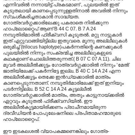
എന്നിവരില്‍ നന്നായിട്ട് പ്രകടമാണ് , പുലയരില്‍ ഇത്
കൂടുതലായി കാണപ്പെടുന്നുള്ളതിനാല്‍ അവരില്‍ നിന്നും
സ്വംശീകരിച്ചതാകാന്‍ സാദ്ധ്യത.
ഗോത്രവര്‍ഗ്ഗക്കാരിലേക്കു പകരാതെ നില്‍ക്കുന്ന
ഹാപ്ലോറ്റൈപ് ആണ് B 44 C 07. B 7 A 24
നമ്പൂതിരിമാരില്‍ ഫ്രീക്വസി കൂടുതല്‍. മറ്റു നാട്ടുകാര്‍
ഇത് ഏറ്റുവാങ്ങിയിട്ടില്ല ഇതുവരെ. മൂന്നു അല്ലീലുകള്‍
ഒരുമിച്ച് (trilocus haplotype)പകര്‍ന്നതിന്റെ കണക്കുകള്‍
പുലയിരില്‍ നിന്നും സംക്രന്മിച്ച അല്ലീലുകളുടെ
കഥകളാണ് ചൊല്ലിത്തരുന്നത്.( B 07 C 07 A 11). ചില
മൂവര്‍ അല്ലീല്‍ക്കൂട്ടം ഗോത്രവര്‍ഗ്ഗക്കാരില്‍ നിന്നും ‘മേല്‍’
ജാതിയിലേക്ക് പകര്‍ന്നിട്ടേ ഇല്ല. B 40 C 14 A 24 എന്ന
അല്ലീല്‍ക്കൂട്ടം തെക്കേ ഇന്‍ഡ്യക്കാരില്‍ മാത്രം
കാണപ്പെടുന്നതാണ്. നമ്പൂതിര്‍മാരിലേക്ക് ഇത് ഇനിയും
പടര്‍ന്നിട്ടില്ല. B 52 C 14 A 24 കൂട്ടല്ലീല്‍
ഗോത്രവര്‍ഗ്ഗക്കാരില്‍ മാത്രം, അതും കാട്ടുനായ്ക്കരില്‍
ഏറ്റവും കൂടുതല്‍ ഫ്രീക്ക്വസിയില്‍. ഈ
അല്ലീല്‍കൂട്ടമായിരിക്കണം പ്രാചീനമായിരുന്ന
ദ്രവീഡിയന്‍ പോപുലേഷനിലെ പ്രപിതാമഹന്മാരുടെ
ഹാപ്ലോറ്റൈപ്.
ഈ ഇടകലശല്‍ വ്യാപകമ്മണെങ്കിലും ഗോത്ര-