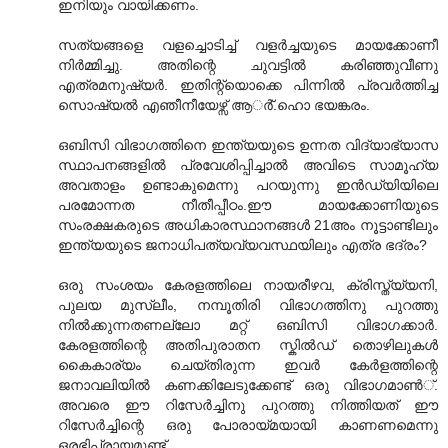
ഇനിയും വായിക്കണം.
സത്യങ്ങളെ വളച്ചൊടിച്ച് വളര്‍ച്ചയുടെ മായക്കോണീ
നിര്‍മ്മിച്ചു. അതിന്റെ ചുവട്ടില്‍ കരിഞ്ഞുവീണു
എത്രമനുഷ്യര്‍. ഇതിന്റ്യൊക്കെ പിന്നില്‍ പ്രവര്‍ത്തിച്ച
സൊഷ്യല്‍ എഞീനീയേഴ്സ് ആര്‍്.ഹൊ ഭയങ്കരം.
ഒബിസി വിഭാഗത്തിനെ ഇന്ത്യയുടെ ഉന്നത വിദ്യാഭ്യാസ
സ്ഥാപനങ്ങളില്‍ പ്രവേശിപ്പിച്ചാല്‍ അവിടെ സാമൂഹ്യ
അവതാളം ഉണ്ടാകുമെന്നു പറയുന്നു ഇന്‍ഡ്യിയിലെ
പരമോന്നത നീതീപ്പീഠം.ഈ മായക്കോണിയുടെ
സംരക്ഷകരുടെ അധികാരസ്ഥാനങ്ങള്‍ 21അം നൂട്ടാണ്ടിലും
ഇന്ത്യയുടെ ജനാ‍ധിപത്യവ്യവസ്ഥയിലും എത്ര ഭദ്രം?
ഒരു സംശയം കേരളത്തിലെ നായരീഴവ, ക്രിസ്ത്യ്യനി,
പുലയ മുസ്ലീം, നമ്പൂതിരി വിഭാഗത്തിനു പുറത്തു
നില്‍ക്കുന്നതണ‍ല്ലോ മറ്റ് ഒബിസി വിഭാഗക്കാര്‍.
കേരളത്തിന്റെ അതിപുരാതന സ്കില്‍ഡ് തൊഴിലുകള്‍
കൈകാര്യം ചെയ്തിരുന്ന ഇവര്‍ കേര്‍ളത്തിന്റെ
ജനാവലിയില്‍ കണക്കിലേടുക്കേണ്ട് ഒരു വിഭാഗമാണ്‍്.
അവരെ ഈ റിസേര്‍ച്ചിനു പുറത്തു നിത്തിയത് ഈ
റിസേര്‍ച്ചിന്റെ ഒരു പോരായ്മയായി കാണണമെന്നു
ഒരഭിപ്രായമുണ്ട്.