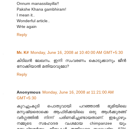
Onnum manassilayilla!!
Pakshe Khana gambhiram!
I mean it..
Wonderful article..
Wrte again
Reply
Mr. K#
Monday, June 16, 2008 at 10:40:00 AM GMT+5:30
കിടിലന്‍ ലേഖനം. ഇനി സംവരണം കൊടുക്കാനും ജീന്‍
നോക്കിയാല്‍ മതിയാവുമോ?
Reply
Anonymous
Monday, June 16, 2008 at 11:21:00 AM
GMT+5:30
കുറച്ചുംകൂടി പൊതുവായി പറഞ്ഞാല്‍ ഭൂമിയിലെ
മനുഷ്യരൊക്കെ ആഫ്രിക്കയിലെ ഒരു ആള്‍ക്കുരങ്ങ്
വര്‍ഗ്ഗത്തില്‍ നിന്ന് പരിണമിച്ചുണ്ടായതാണ്. ഇപ്പോഴും
നമ്മുടെ സഹോദര വംശമായ chimpanzee യും
മനുഷ്യന്റേയും ജീനുകള്‍ തമ്മിലുള്ള സാദൃശ്യം 97%