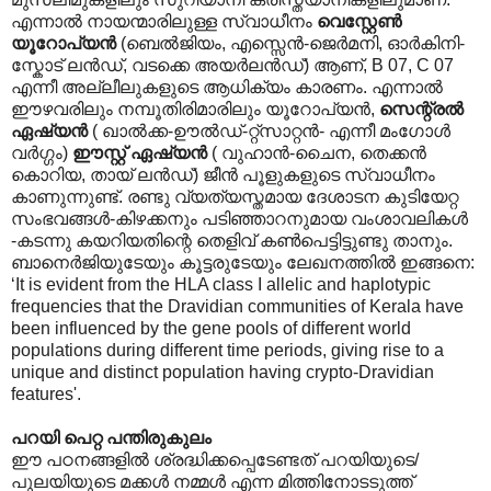
എന്നാല്‍ നായന്മാരിലുള്ള സ്വാധീനം
വെസ്റ്റേണ്‍
യൂറോപ്യന്‍
(ബെല്‍ജിയം, എസ്സെന്‍-ജെര്‍മനി, ഓര്‍കിനി-
സ്കോട് ലന്‍ഡ്, വടക്കെ അയര്‍ലന്‍ഡ്) ആണ്, B 07, C 07
എന്നീ അല്ലീലുകളുടെ ആധിക്യം കാരണം. എന്നാല്‍
ഈഴവരിലും നമ്പൂതിരിമാരിലും യൂറോപ്യന്‍,
സെന്റ്രല്‍
ഏഷ്യന്‍
( ഖാല്‍ക്ക-ഊല്‍ഡ്-റ്റ്സാറ്റന്‍- എന്നീ മംഗോള്‍
വര്‍ഗ്ഗം)
ഈസ്റ്റ് ഏഷ്യന്‍
( വുഹാന്‍-ചൈന, തെക്കന്‍
കൊറിയ, തായ് ലന്‍ഡ്) ജീന്‍ പൂളുകളുടെ സ്വാധീനം
കാണുന്നുണ്ട്. രണ്ടു വ്യത്യസ്തമായ ദേശാടന കുടിയേറ്റ
സംഭവങ്ങള്‍-കിഴക്കനും പടിഞ്ഞാറനുമായ വംശാവലികള്‍
-കടന്നു കയറിയതിന്റെ തെളിവ് കണ്‍പെട്ടിട്ടുണ്ടു താനും.
ബാനെര്‍ജിയുടേയും കൂട്ടരുടേയും ലേഖനത്തില്‍ ഇങ്ങനെ:
‘It is evident from the HLA class I allelic and haplotypic
frequencies that the Dravidian communities of Kerala have
been influenced by the gene pools of different world
populations during different time periods, giving rise to a
unique and distinct population having crypto-Dravidian
features'.
പറയി പെറ്റ പന്തിരുകുലം
ഈ പഠനങ്ങളില്‍ ശ്രദ്ധിക്കപ്പെടേണ്ടത് പറയിയുടെ/
പുലയിയുടെ മക്കള്‍ നമ്മള്‍ എന്ന മിത്തിനോടടുത്ത്