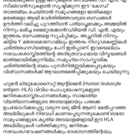
സീക്വെന്‍സുകളാല്‍ സൃഷ്ടിക്കുന്ന ഈ ‘കോഡ്’
താരതമ്യം ചെയ്താല്‍ സമൂഹങ്ങളോ ജാതികളോ
മതങ്ങളോ ആയി വേര്‍തിരിഞ്ഞവരുടെ ബന്ധങ്ങള്‍
ഊര്‍ത്തി വലിച്ചു പുറത്തിടാന്‍ പര്യാപ്തമാക്കും.അമ്മയില്‍
നിന്നും ലഭിച്ച മൈറ്റോക്കോന്‍ഡ്രിയല്‍ ഡി. എന്‍. എയും
ഇത്തരം ബന്ധങ്ങളെ സൂചിപ്പിക്കും. അച്ഛനില്‍ നിന്നും
കിട്ടിയ Y ക്രോമൊസോമിലും ഇത്തരം നിഗൂഢകണ്ണികള്‍
ചരിത്രരഹസ്യങ്ങളും പേറി ഇരിപ്പാണ്. ഇവയെല്ലാം
നരവംശശാസ്ത്രത്തിന്റെ അദ്ഭുതാവഹമായ വിസ്മയങ്ങള്‍
മാത്രമായിരിക്കുന്നില്ല, സമൂഹ്യ-സാംസ്കാരിക
ചരിത്രത്തിന്റെ ബലം പുനര്‍നിര്ണ്ണയിക്കപ്പെടുകയും
വിശ്വാസങ്ങള്‍ക്ക് ആഘാതമേല്‍പ്പിക്കുകയും ചെയ്യുന്നു.
ഹുമന്‍ ല്യൂകോസൈറ്റ് ആന്റിജെന്‍ (Human leukocyte
antigen- HLA) വിവിധ പൊപുലേഷനുകളുടെ
ജനിതകശാസ്ത്രപഠനങ്ങള്‍ക്കും സാജാത്യ-
വ്യത്യാസങ്ങളുടെ അടയാളമായും പരക്കെ
ഉപയോഗിക്കപ്പെട്ടു വരുന്ന ഒരു ജീന്‍ ആണ്. മേല്‍പ്പറഞ്ഞ
അല്ലീലുകള്‍ നിരവധി കാണപ്പെടുന്നതുകൊണ്ട് ഓരോ
സമൂഹങ്ങളുടെ കൃത്യ അടയാളങ്ങളായി ഈ HLA
അല്ലീലുകള്‍ വര്‍ത്തിക്കുന്നു. ജനിതക-
നരവംശഗവേഷണങ്ങള്‍ക്കും ദേശാടനത്തിന്റേയും