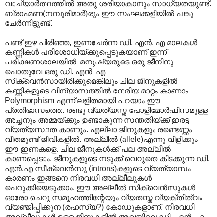
വാച്യാര്‍ത്ഥത്തില്‍ അതു ശരിയാകാനും സാധ്യതയുണ്ട്.
ബ്രാഹ്മണ(നമ്പൂരിമാര്‍)രും ഈ സംഘക്കളിയില്‍ പങ്കു
ചേര്‍ന്നിട്ടുണ്ട്.
പണ്ട് ഇഴ പിരിഞ്ഞ, ഇണചേര്‍ന്ന ഡി. എന്‍. എ മാലകള്‍
കണ്ണികള്‍ പരിശോധിയ്ക്കുപ്പെടുകയാണ് ഇന്ന്
പരീക്ഷണശാലയില്‍. മനുഷ്യരുടെ ഒരു ജീനിനു
പൊതുവേ ഒരു ഡി. എന്‍. എ
സീക്വെന്‍സായിരിക്കുമെങ്കിലും ചില ജീനുകളില്‍
കണ്ണികളുടെ വിന്യാസത്തില്‍ നേരിയ മാറ്റം കാണാം.
Polymorphism എന്ന് ലളിതമായി പറയാം ഈ
പ്രതിഭാസത്തെ. രണ്ടു വ്യത്യസ്ത പോളിമോര്‍ഫിസമുള്ള
അച്ഛനും അമ്മയ്ക്കും ഉണ്ടാകുന്ന സന്തതിയ്ക്ക് ഇരട്ട
വ്യത്യസ്ഥത കാണും. എല്ലാ ജീനുകളും രണ്ടെണ്ണം
വീതമുണ്ട് ജീവികളില്‍. അല്ലീല്‍ (allele)എന്നു വിളിക്കും
ഈ ഇണകളെ. ചില ജീനുകള്‍ക്ക് പല അല്ലീല്‍
കാണപ്പെടാം. ജീനുകളുടെ നടുക്ക് വെറുതെ കിടക്കുന്ന ഡി.
എന്‍.എ സീക്വെന്‍സു (introns)കളുടെ വ്യത്യാസം
കാരണം ഇങ്ങനെ നിരവധി അല്ലീലുകള്‍
പെറുക്കിയെടുക്കാം. ഈ അല്ലീല്‍ സീക്വെന്‍സുകള്‍
ഓരോ ചെറു സമൂഹത്തിന്റേയും വ്യതസ്ത വ്യക്തിത്വം
വ്യഞ്ജിപ്പിക്കുന (രഹസ്യ?) കോഡുകളാണ്. നിരവധി
അല്ലീലുകള്‍ ഉള്ള ജീനുകളില്‍‍ അവയിലെ ഡി. എന്‍. എ