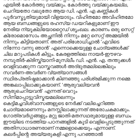
എയില്‍ കോര്‍ത്തു വയ്ക്കും. കോര്‍ത്തു വയ്ക്കുകയല്ല,
ചെറിയതോ വലുതോ ആയ ഡി. എന്‍. എ കണ്ണികള്‍
പൂര്‍വസ്മൃതിയുമായി വിളയാടും. വിഹിതമോ അവിഹിതമോ
ആയ ബന്ധങ്ങളുടെ രഹസ്യ ഡയറികളുമാണ് ഈ
നേരിയ ന്യൂക്ലിയോറ്റൈഡ് ശൃംഖല. കാരണം ഒരു സെറ്റ്
ക്രോമൊസോം അച്ഛനില്‍ നിന്നും മറ്റേ സെറ്റ് അമ്മയില്‍
നിന്നും കിട്ടിയതാണ്. അത് പരിശോധിച്ചാല്‍ ‘എവിടെ
നിന്നോ വന്നു ഞാന്‍’ എന്നൊക്കെയുള്ള ചോദ്യങ്ങള്‍ക്ക്
ചില മറുപടികള്‍ കിട്ടും. കേരളത്തിലെ നായര്‍-ഈഴവ-
നമ്പൂതിര്‍-ക്രിസ്ത്യാനി-മുസ്ലീം ഡി. എന്‍. എ. തന്തുക്കള്‍
വെളിവാക്കുന്ന വാസ്തവങ്ങള്‍ അദ്ഭുതമല്ലെങ്കിലും
സവര്‍ണ-അവര്‍ണ വ്യത്യാസങ്ങള്‍
സ്ഥിരപ്രതിഷ്ഠമാക്കാന്‍ കിണഞ്ഞു പരിശ്രമിക്കുന്ന നമ്മെ
അങ്കലാപ്പിലാക്കുകയാണ്. ‘ആരുവലിയവന്‍
ആരുചെറിയവന്‍’ എന്നത് വെറും
സിനിമാപ്പാട്ടുവിസ്മയമല്ലെന്നും
കെട്ടിമച്ചവിശ്വാസങ്ങളുടെ നേര്‍ക്ക് വലിച്ചെറിഞ്ഞ
ചോദ്യമാണെന്നും മനസ്സിലാക്കുന്നത് അരോചകമാക്കും.
ഗോത്രവര്‍ഗ്ഗങ്ങളും മറ്റു ജാതി-മതസഥരുമായുള്ള ബന്ധം
ഈയിടെ നടത്തിയ പഠനങ്ങളില്‍ കൂടി വെളിപ്പെടുത്തുന്നത്
അതിസാധാരണരാണ് നമ്മളൊക്കെയും എന്നാണ്.
കലര്‍പ്പിന്റെ അയ്യരുകളി എന്നു പറഞ്ഞാല്‍