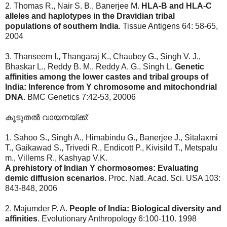
2. Thomas R., Nair S. B., Banerjee M.
HLA-B and HLA-C
alleles and haplotypes in the Dravidian tribal
populations of southern India
. Tissue Antigens 64: 58-65,
2004
3. Thanseem I., Thangaraj K., Chaubey G., Singh V. J.,
Bhaskar L., Reddy B. M., Reddy A. G., Singh L.
Genetic
affinities among the lower castes and tribal groups of
India: Inference from Y chromosome and mitochondrial
DNA
. BMC Genetics 7:42-53, 20006
കൂടുതല്‍ വായനയ്ക്ക്:
1. Sahoo S., Singh A., Himabindu G., Banerjee J., Sitalaxmi
T., Gaikawad S., Trivedi R., Endicott P., Kivisild T., Metspalu
m., Villems R., Kashyap V.K.
A prehistory of Indian Y chormosomes: Evaluating
demic diffusion scenarios
. Proc. Natl. Acad. Sci. USA 103:
843-848, 2006
2. Majumder P. A.
People of India: Biological diversity and
affinities
. Evolutionary Anthropology 6:100-110. 1998