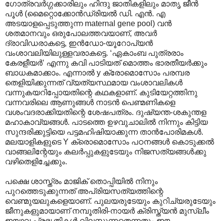
ഗോത്രവര്‍ഗ്ഗക്കാരിലും ഹിന്ദു ജാതികളിലും മാതൃ ജീന്‍
പൂള്‍ (മൈറ്റൊക്കോന്‍ഡ്രിയല്‍ ഡി. എന്‍. എ
അടയാളപ്പെടുത്തുന്ന maternal gene pool) വന്‍
ശതമാനവും ഒരുപോലത്തവയാണ്, അവര്‍
ദ്രാവിഡരാകട്ടെ, ഇന്‍ഡോ-യൂറോപ്യന്‍
വംശാവലിയിലുള്ളവരാകട്ടെ. ‘ഏകാംബ പുത്രരാം
കേരളീയര്‍’ എന്നു കവി പാടിയത് മൊത്തം ഭാരതീയര്‍ക്കും
ബാധകമാക്കാം. എന്നാല്‍ y ക്രോമൊസോം പരമ്പര
തെളിയിക്കുന്നത് വ്യത്യസ്ഥമായ വംശാവലികള്‍
വന്നുകയറിപ്പോയതിന്റെ കഥകളാണ്. കുടിയേറ്റത്തിനു
വന്നവരിലെ ആണുങ്ങള്‍ നാടന്‍ പെണ്മണികളെ
വശംവദരാക്കിയതിന്റെ ശേഷപത്രം. ദുഷ്യന്ത-ശകുന്തള
മഹാകാവ്യങ്ങള്‍. പാടത്തെ ഉഴവുചാലില്‍ നിന്നും കിട്ടിയ
സുന്ദരിക്കുട്ടിയെ പട്ടമഹിഷിയാക്കുന്ന താന്‍പോരിമകള്‍.
മലയാളികളുടെ Y ക്രൊമൊസോം പഠനങ്ങള്‍ കൊടുക്കല്‍
വാങ്ങലിന്റേയും കലര്‍പ്പുകളുടേയും നിജസത്യങ്ങള്‍ക്കു
വഴിതെളിച്ചേക്കും.
പക്ഷെ ശാസ്ത്രം മാജിക് തൊപ്പിയില്‍ നിനും
പുറത്തെടുക്കുന്നത് അപ്രിയസത്യത്തിന്റെ
വെണ്മുയലുകളെയാണ്. പുലയരുടേയും കുറിച്യരുടേയും
ജീനുകളുമായാണ് നമ്പൂതിരി-നായര്‍ ക്രിസ്ത്യന്‍ മുസ്ലീം
ഈഴവ പ്രഭൃതികള്‍ വിലസുന്നതെന്നതും ഈ