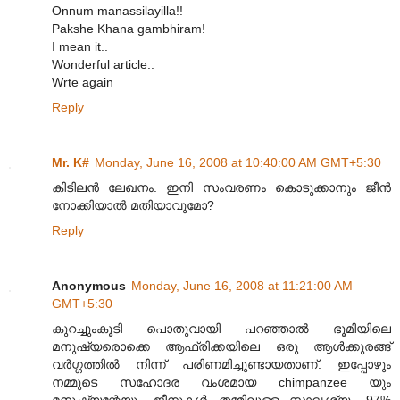
Onnum manassilayilla!!
Pakshe Khana gambhiram!
I mean it..
Wonderful article..
Wrte again
Reply
Mr. K#
Monday, June 16, 2008 at 10:40:00 AM GMT+5:30
കിടിലന്‍ ലേഖനം. ഇനി സംവരണം കൊടുക്കാനും ജീന്‍
നോക്കിയാല്‍ മതിയാവുമോ?
Reply
Anonymous
Monday, June 16, 2008 at 11:21:00 AM
GMT+5:30
കുറച്ചുംകൂടി പൊതുവായി പറഞ്ഞാല്‍ ഭൂമിയിലെ
മനുഷ്യരൊക്കെ ആഫ്രിക്കയിലെ ഒരു ആള്‍ക്കുരങ്ങ്
വര്‍ഗ്ഗത്തില്‍ നിന്ന് പരിണമിച്ചുണ്ടായതാണ്. ഇപ്പോഴും
നമ്മുടെ സഹോദര വംശമായ chimpanzee യും
മനുഷ്യന്റേയും ജീനുകള്‍ തമ്മിലുള്ള സാദൃശ്യം 97%