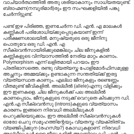
വാച്യാര്‍ത്ഥത്തില്‍ അതു ശരിയാകാനും സാധ്യതയുണ്ട്.
ബ്രാഹ്മണ(നമ്പൂരിമാര്‍)രും ഈ സംഘക്കളിയില്‍ പങ്കു
ചേര്‍ന്നിട്ടുണ്ട്.
പണ്ട് ഇഴ പിരിഞ്ഞ, ഇണചേര്‍ന്ന ഡി. എന്‍. എ മാലകള്‍
കണ്ണികള്‍ പരിശോധിയ്ക്കുപ്പെടുകയാണ് ഇന്ന്
പരീക്ഷണശാലയില്‍. മനുഷ്യരുടെ ഒരു ജീനിനു
പൊതുവേ ഒരു ഡി. എന്‍. എ
സീക്വെന്‍സായിരിക്കുമെങ്കിലും ചില ജീനുകളില്‍
കണ്ണികളുടെ വിന്യാസത്തില്‍ നേരിയ മാറ്റം കാണാം.
Polymorphism എന്ന് ലളിതമായി പറയാം ഈ
പ്രതിഭാസത്തെ. രണ്ടു വ്യത്യസ്ത പോളിമോര്‍ഫിസമുള്ള
അച്ഛനും അമ്മയ്ക്കും ഉണ്ടാകുന്ന സന്തതിയ്ക്ക് ഇരട്ട
വ്യത്യസ്ഥത കാണും. എല്ലാ ജീനുകളും രണ്ടെണ്ണം
വീതമുണ്ട് ജീവികളില്‍. അല്ലീല്‍ (allele)എന്നു വിളിക്കും
ഈ ഇണകളെ. ചില ജീനുകള്‍ക്ക് പല അല്ലീല്‍
കാണപ്പെടാം. ജീനുകളുടെ നടുക്ക് വെറുതെ കിടക്കുന്ന ഡി.
എന്‍.എ സീക്വെന്‍സു (introns)കളുടെ വ്യത്യാസം
കാരണം ഇങ്ങനെ നിരവധി അല്ലീലുകള്‍
പെറുക്കിയെടുക്കാം. ഈ അല്ലീല്‍ സീക്വെന്‍സുകള്‍
ഓരോ ചെറു സമൂഹത്തിന്റേയും വ്യതസ്ത വ്യക്തിത്വം
വ്യഞ്ജിപ്പിക്കുന (രഹസ്യ?) കോഡുകളാണ്. നിരവധി
അല്ലീലുകള്‍ ഉള്ള ജീനുകളില്‍‍ അവയിലെ ഡി. എന്‍. എ