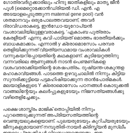
ഗോത്രവര്‍ഗ്ഗക്കാരിലും ഹിന്ദു ജാതികളിലും മാതൃ ജീന്‍
പൂള്‍ (മൈറ്റൊക്കോന്‍ഡ്രിയല്‍ ഡി. എന്‍. എ
അടയാളപ്പെടുത്തുന്ന maternal gene pool) വന്‍
ശതമാനവും ഒരുപോലത്തവയാണ്, അവര്‍
ദ്രാവിഡരാകട്ടെ, ഇന്‍ഡോ-യൂറോപ്യന്‍
വംശാവലിയിലുള്ളവരാകട്ടെ. ‘ഏകാംബ പുത്രരാം
കേരളീയര്‍’ എന്നു കവി പാടിയത് മൊത്തം ഭാരതീയര്‍ക്കും
ബാധകമാക്കാം. എന്നാല്‍ y ക്രോമൊസോം പരമ്പര
തെളിയിക്കുന്നത് വ്യത്യസ്ഥമായ വംശാവലികള്‍
വന്നുകയറിപ്പോയതിന്റെ കഥകളാണ്. കുടിയേറ്റത്തിനു
വന്നവരിലെ ആണുങ്ങള്‍ നാടന്‍ പെണ്മണികളെ
വശംവദരാക്കിയതിന്റെ ശേഷപത്രം. ദുഷ്യന്ത-ശകുന്തള
മഹാകാവ്യങ്ങള്‍. പാടത്തെ ഉഴവുചാലില്‍ നിന്നും കിട്ടിയ
സുന്ദരിക്കുട്ടിയെ പട്ടമഹിഷിയാക്കുന്ന താന്‍പോരിമകള്‍.
മലയാളികളുടെ Y ക്രൊമൊസോം പഠനങ്ങള്‍ കൊടുക്കല്‍
വാങ്ങലിന്റേയും കലര്‍പ്പുകളുടേയും നിജസത്യങ്ങള്‍ക്കു
വഴിതെളിച്ചേക്കും.
പക്ഷെ ശാസ്ത്രം മാജിക് തൊപ്പിയില്‍ നിനും
പുറത്തെടുക്കുന്നത് അപ്രിയസത്യത്തിന്റെ
വെണ്മുയലുകളെയാണ്. പുലയരുടേയും കുറിച്യരുടേയും
ജീനുകളുമായാണ് നമ്പൂതിരി-നായര്‍ ക്രിസ്ത്യന്‍ മുസ്ലീം
ഈഴവ പ്രഭൃതികള്‍ വിലസുന്നതെന്നതും ഈ