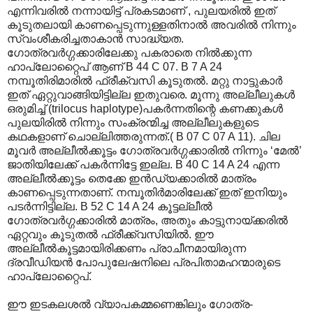
എന്നിവരില്‍ നന്നായിട്ട് പ്രകടമാണ് , പുലയരില്‍ ഇത്
കൂടുതലായി കാണപ്പെടുന്നുള്ളതിനാല്‍ അവരില്‍ നിന്നും
സ്വംശീകരിച്ചതാകാന്‍ സാദ്ധ്യത.
ഗോത്രവര്‍ഗ്ഗക്കാരിലേക്കു പകരാതെ നില്‍ക്കുന്ന
ഹാപ്ലോറ്റൈപ് ആണ് B 44 C 07. B 7 A 24
നമ്പൂതിരിമാരില്‍ ഫ്രീക്വസി കൂടുതല്‍. മറ്റു നാട്ടുകാര്‍
ഇത് ഏറ്റുവാങ്ങിയിട്ടില്ല ഇതുവരെ. മൂന്നു അല്ലീലുകള്‍
ഒരുമിച്ച് (trilocus haplotype)പകര്‍ന്നതിന്റെ കണക്കുകള്‍
പുലയിരില്‍ നിന്നും സംക്രന്മിച്ച അല്ലീലുകളുടെ
കഥകളാണ് ചൊല്ലിത്തരുന്നത്.( B 07 C 07 A 11). ചില
മൂവര്‍ അല്ലീല്‍ക്കൂട്ടം ഗോത്രവര്‍ഗ്ഗക്കാരില്‍ നിന്നും ‘മേല്‍’
ജാതിയിലേക്ക് പകര്‍ന്നിട്ടേ ഇല്ല. B 40 C 14 A 24 എന്ന
അല്ലീല്‍ക്കൂട്ടം തെക്കേ ഇന്‍ഡ്യക്കാരില്‍ മാത്രം
കാണപ്പെടുന്നതാണ്. നമ്പൂതിര്‍മാരിലേക്ക് ഇത് ഇനിയും
പടര്‍ന്നിട്ടില്ല. B 52 C 14 A 24 കൂട്ടല്ലീല്‍
ഗോത്രവര്‍ഗ്ഗക്കാരില്‍ മാത്രം, അതും കാട്ടുനായ്ക്കരില്‍
ഏറ്റവും കൂടുതല്‍ ഫ്രീക്ക്വസിയില്‍. ഈ
അല്ലീല്‍കൂട്ടമായിരിക്കണം പ്രാചീനമായിരുന്ന
ദ്രവീഡിയന്‍ പോപുലേഷനിലെ പ്രപിതാമഹന്മാരുടെ
ഹാപ്ലോറ്റൈപ്.
ഈ ഇടകലശല്‍ വ്യാപകമ്മണെങ്കിലും ഗോത്ര-