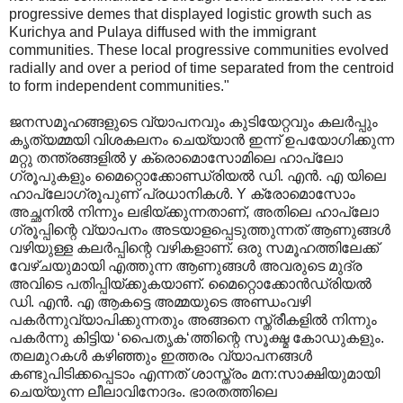
progressive demes that displayed logistic growth such as
Kurichya and Pulaya diffused with the immigrant
communities. These local progressive communities evolved
radially and over a period of time separated from the centroid
to form independent communities."
ജനസമൂഹങ്ങളുടെ വ്യാപനവും കുടിയേറ്റവും കലര്‍പ്പും
കൃത്യമ്മയി വിശകലനം ചെയ്യാന്‍‍ ഇന്ന് ഉപയോഗിക്കുന്ന
മറ്റു തന്ത്രങ്ങളില്‍ y ക്രൊമൊസോമിലെ ഹാപ്ലോ
ഗ്രൂപുകളും മൈറ്റൊക്കോണ്ഡ്രിയല്‍ ഡി. എന്‍. എ യിലെ
ഹാപ്ലോഗ്രൂപുണ് പ്രധാനികള്‍. Y ക്രോമൊസോം
അച്ഛനില്‍ നിന്നും ലഭിയ്ക്കുന്നതാണ്, അതിലെ ഹാപ്ലോ
ഗ്രൂപ്പിന്റെ വ്യാപനം അടയാളപ്പെടുത്തുന്നത് ആണുങ്ങള്‍
വഴിയുള്ള കലര്‍പ്പിന്റെ വഴികളാണ്. ഒരു സമൂഹത്തിലേക്ക്
വേഴ്ചയുമായി എത്തുന്ന ആണുങ്ങള്‍ അവരുടെ മുദ്ര
അവിടെ പതിപ്പിയ്ക്കുകയാണ്. മൈറ്റൊക്കോന്‍ഡ്രിയല്‍
ഡി. എന്‍. എ ആകട്ടെ അമ്മയുടെ അണ്ഡംവഴി
പകര്‍ന്നുവ്യാപിക്കുന്നതും അങ്ങനെ സ്ത്രീകളില്‍ നിന്നും
പകര്‍ന്നു കിട്ടിയ ‘പൈതൃക‘ത്തിന്റെ സൂക്ഷ്മ കോഡുകളും.
തലമുറകള്‍ കഴിഞ്ഞും ഇത്തരം വ്യാപനങ്ങള്‍
കണ്ടുപിടിക്കപ്പെടാം എന്നത് ശാസ്ത്രം മന:സാക്ഷിയുമായി
ചെയ്യുന്ന ലീലാവിനോദം. ഭാരതത്തിലെ