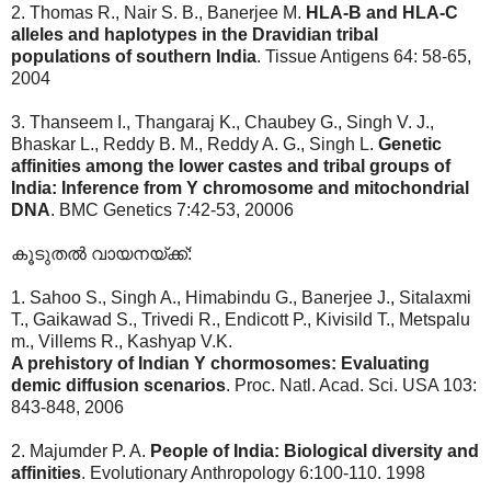
2. Thomas R., Nair S. B., Banerjee M.
HLA-B and HLA-C
alleles and haplotypes in the Dravidian tribal
populations of southern India
. Tissue Antigens 64: 58-65,
2004
3. Thanseem I., Thangaraj K., Chaubey G., Singh V. J.,
Bhaskar L., Reddy B. M., Reddy A. G., Singh L.
Genetic
affinities among the lower castes and tribal groups of
India: Inference from Y chromosome and mitochondrial
DNA
. BMC Genetics 7:42-53, 20006
കൂടുതല്‍ വായനയ്ക്ക്:
1. Sahoo S., Singh A., Himabindu G., Banerjee J., Sitalaxmi
T., Gaikawad S., Trivedi R., Endicott P., Kivisild T., Metspalu
m., Villems R., Kashyap V.K.
A prehistory of Indian Y chormosomes: Evaluating
demic diffusion scenarios
. Proc. Natl. Acad. Sci. USA 103:
843-848, 2006
2. Majumder P. A.
People of India: Biological diversity and
affinities
. Evolutionary Anthropology 6:100-110. 1998