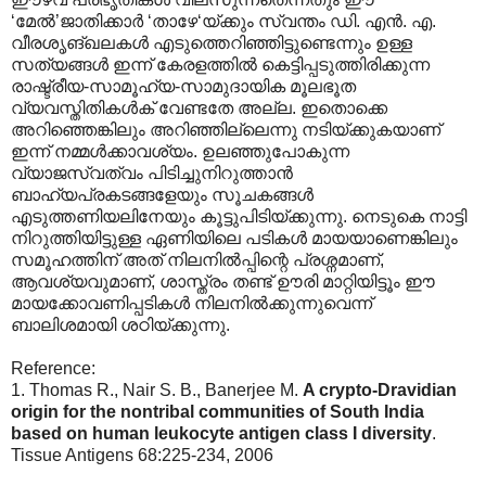
‘മേല്‍‍’ജാതിക്കാര്‍ ‘താഴേ‘യ്ക്കും സ്വന്തം ഡി. എന്‍. എ.
വീരശൃങ്ഖലകള്‍ എടുത്തെറിഞ്ഞിട്ടുണ്ടെന്നും ഉള്ള
സത്യങ്ങള്‍ ഇന്ന് കേരളത്തില്‍ കെട്ടിപ്പടുത്തിരിക്കുന്ന
രാഷ്ട്രീയ-സാമൂഹ്യ-സാമുദായിക മൂലഭൂത
വ്യവസ്തിതികള്‍ക് വേണ്ടതേ അല്ല. ഇതൊക്കെ
അറിഞ്ഞെങ്കിലും അറിഞ്ഞില്ലെന്നു നടിയ്ക്കുകയാണ്
ഇന്ന് നമ്മള്‍ക്കാവശ്യം. ഉലഞ്ഞുപോകുന്ന
വ്യാജസ്വത്വം പിടിച്ചുനിറുത്താന്‍
ബാഹ്യപ്രകടങ്ങളേയും സൂചകങ്ങള്‍
എടുത്തണിയലിനേയും കൂട്ടുപിടിയ്ക്കുന്നു. നെടുകെ നാട്ടി
നിറുത്തിയിട്ടുള്ള ഏണിയിലെ പടികള്‍ മായയാണെങ്കിലും
സമൂഹത്തിന് അത് നിലനില്‍പ്പിന്റെ പ്രശ്നമാണ്,
ആവശ്യവുമാണ്, ശാസ്ത്രം തണ്ട് ഊരി മാറ്റിയിട്ടൂം ഈ
മായക്കോവണിപ്പടികള്‍ നിലനില്‍ക്കുന്നുവെന്ന്
ബാലിശമായി ശഠിയ്ക്കുന്നു.
Reference:
1. Thomas R., Nair S. B., Banerjee M.
A crypto-Dravidian
origin for the nontribal communities of South India
based on human leukocyte antigen class I diversity
.
Tissue Antigens 68:225-234, 2006