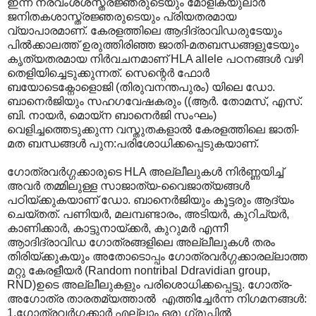
ഇന്ന് നരവംശശസ്ത്രജ്ഞരുടെയും മോളിക്യുലാര്‍
ജനിതകശാസ്ത്രജ്ഞരുടെയും പ്രിയതരമായ
വ്യാപാരമാണ്. കേരളത്തിലെ ആദിദ്രാവിഡരുടേയും
പില്‍ക്കാലത്ത് ഉരുത്തിരിഞ്ഞ ജാതി-മതബന്ധങ്ങളുടേയും
കൃത്യതരമായ നിര്‍വചനമാണ് HLA allele പഠനങ്ങള്‍ വഴി
തെളിയിച്ചെടുക്കുന്നത്. സെന്റെര്‍ ഫോര്‍
ബയോടെക്നോളൊജി (തിരുവനന്തപുരം) യിലെ ഡോ.
ബാനെര്‍ജിയും സഹഗവേഷകരും ((ആര്‍. തോമസ്, എസ്.
ബി. നായര്‍, മൊയ്ന ബാനെര്‍ജി സംഘം)
വെളിച്ചത്തെടുക്കുന്ന വസ്തുതകളാല്‍‍ കേരളത്തിലെ ജാതി-
മത ബന്ധങ്ങള്‍ പുന:പരിശോധിക്കപ്പെടുകയാണ്.
ഗോത്രവര്‍ഗ്ഗക്കാരുടെ HLA അല്ലീലുകള്‍ നിര്‍ണ്ണയിച്ച്
അവര്‍ തമ്മിലുള്ള സാജാത്യ-വൈജാത്യങ്ങള്‍
പഠിയ്ക്കുകയാണ് ഡോ. ബാനെര്‍ജിയും കൂട്ടരും ആദ്യം
ചെയ്തത്. പണിയര്‍, മലമ്പണ്ടാരം, അടിയര്‍, കുറിച്യര്‍,
കാണിക്കാര്‍, കാട്ടുനായ്ക്കര്‍, കുറുമര്‍ എന്നീ
ആ‍ാദിദ്രാവിഡ ഗോത്രങ്ങളിലെ അല്ലീലുകള്‍ തരം
തിരിയ്ക്കുകയും അതോടൊപ്പം ഗോത്രവര്‍ഗ്ഗക്കാരല്ലാത്ത
മറ്റു കേരളീയര്‍ (Random nontribal Ddravidian group,
RND)ഉടെ അല്ലീലുകളും പരിശൊധിക്കപ്പെട്ടു. ഗോത്ര-
അഗോത്ര താരതമ്യത്താല്‍ ‍ എത്തിച്ചേര്‍ന്ന നിഗമനങ്ങള്‍:
1.ഗോത്രവര്‍ഗ്ഗക്കാര്‍ എല്ലാം ഒരു ഗ്രൂപ്പില്‍