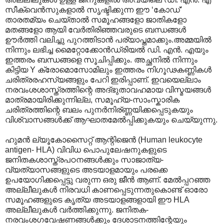
സീക്വെന്‍സുകളാല്‍ സൃഷ്ടിക്കുന്ന ഈ ‘കോഡ്’
താരതമ്യം ചെയ്താല്‍ സമൂഹങ്ങളോ ജാതികളോ
മതങ്ങളോ ആയി വേര്‍തിരിഞ്ഞവരുടെ ബന്ധങ്ങള്‍
ഊര്‍ത്തി വലിച്ചു പുറത്തിടാന്‍ പര്യാപ്തമാക്കും.അമ്മയില്‍
നിന്നും ലഭിച്ച മൈറ്റോക്കോന്‍ഡ്രിയല്‍ ഡി. എന്‍. എയും
ഇത്തരം ബന്ധങ്ങളെ സൂചിപ്പിക്കും. അച്ഛനില്‍ നിന്നും
കിട്ടിയ Y ക്രോമൊസോമിലും ഇത്തരം നിഗൂഢകണ്ണികള്‍
ചരിത്രരഹസ്യങ്ങളും പേറി ഇരിപ്പാണ്. ഇവയെല്ലാം
നരവംശശാസ്ത്രത്തിന്റെ അദ്ഭുതാവഹമായ വിസ്മയങ്ങള്‍
മാത്രമായിരിക്കുന്നില്ല, സമൂഹ്യ-സാംസ്കാരിക
ചരിത്രത്തിന്റെ ബലം പുനര്‍നിര്ണ്ണയിക്കപ്പെടുകയും
വിശ്വാസങ്ങള്‍ക്ക് ആഘാതമേല്‍പ്പിക്കുകയും ചെയ്യുന്നു.
ഹുമന്‍ ല്യൂകോസൈറ്റ് ആന്റിജെന്‍ (Human leukocyte
antigen- HLA) വിവിധ പൊപുലേഷനുകളുടെ
ജനിതകശാസ്ത്രപഠനങ്ങള്‍ക്കും സാജാത്യ-
വ്യത്യാസങ്ങളുടെ അടയാളമായും പരക്കെ
ഉപയോഗിക്കപ്പെട്ടു വരുന്ന ഒരു ജീന്‍ ആണ്. മേല്‍പ്പറഞ്ഞ
അല്ലീലുകള്‍ നിരവധി കാണപ്പെടുന്നതുകൊണ്ട് ഓരോ
സമൂഹങ്ങളുടെ കൃത്യ അടയാളങ്ങളായി ഈ HLA
അല്ലീലുകള്‍ വര്‍ത്തിക്കുന്നു. ജനിതക-
നരവംശഗവേഷണങ്ങള്‍ക്കും ദേശാടനത്തിന്റേയും