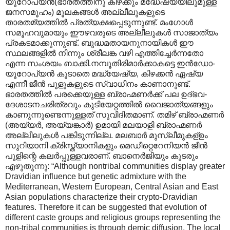
യൂറോപ്യന്‍(ഭാരതത്തിനു കിഴക്കും മദ്ധേഷ്യയിലുമുള്ള
ജനസമൂഹം) മൂലകങ്ങള്‍ അല്ലീലുകളുടെ
താരതമ്യത്തില്‍ പ്രത്യക്ഷപ്പെടുന്നുണ്ട്. മംഗോള്‍
സമൂഹവുമായും ഈഴവരുടെ അല്ലീലുകള്‍ സാജാത്യം
പ്രകടമാക്കുന്നുണ്ട്. ബുദ്ധമതായനുനായികള്‍ ഈ
സ്ഥലങ്ങളില്‍ നിന്നും ശ്രീലങ്ക വഴി എത്തിച്ചേര്‍ന്നതോ
എന്ന സംശയം ബാക്കി.നമ്പൂതിരിമാര്‍ക്കാകട്ടെ ഇന്‍ഡോ-
യൂറോപ്യന്‍ കൂടാതെ മദ്ധ്യേഷ്യ, കിഴക്കന്‍ ഏഷ്യ
എന്നീ ജീന്‍ പൂളുകളുടെ സ്വാധീനം‍ കാണാനുണ്ട്.
ഭാരതത്തില്‍ പരക്കെയുള്ള ബ്രാഹ്മണര്‍ക്ക് പല ഉദ്ഭവ-
ദേശാടനചരിത്രവും കുടിയേറ്റത്തില്‍ വൈജാത്യങ്ങളും
കാണുന്നുണ്ടെന്നുള്ളത് സുവിദിതമാണ്. തമിഴ് ബ്രാഹ്മണര്‍
(അയ്യര്‍, അയ്യങ്കാര്‍) ഉമായി മലയാളി ബ്രാഹ്മണര്‍
അല്ലീലുകള്‍ പങ്കിടുന്നില്ല. മലബാര്‍ മുസ്ലീമുകള്ഉം
സുറിയാനി ക്രിസ്ത്യാനികളും മെഡീറ്റെറേനിയന്‍ ജീന്‍
പൂളിന്റെ കലര്‍പ്പുള്ളവരാണ്. ബാനെര്‍ജിയും കൂടരും
എഴുതുന്നു: “Although nontribal communities display greater
Dravidian influence but genetic admixture with the
Mediterranean, Western European, Central Asian and East
Asian populations characterize their crypto-Dravidian
features. Therefore it can be suggested that evolution of
different caste groups and religious groups representing the
non-tribal communities is through demic diffusion. The local