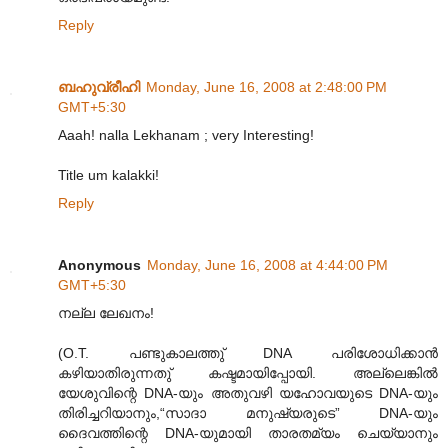
Reply
ബഹുവ്രീഹി
Monday, June 16, 2008 at 2:48:00 PM
GMT+5:30
Aaah! nalla Lekhanam ; very Interesting!
Title um kalakki!
Reply
Anonymous
Monday, June 16, 2008 at 4:44:00 PM
GMT+5:30
നല്ല ലേഖനം!
(O.T. പണ്ടുകാലത്തു് DNA പരിശോധിക്കാന്‍
കഴിയാതിരുന്നതു് കഷ്ടമായിപ്പോയി. അല്ലെങ്കില്‍
യേശുവിന്റെ DNA-യും അതുവഴി യഹോവയുടെ DNA-യും
തിരിച്ചറിയാനും,“സാദാ മനുഷ്യരുടെ” DNA-യും
ദൈവത്തിന്റെ DNA-യുമായി താരതമ്യം ചെയ്യാനും