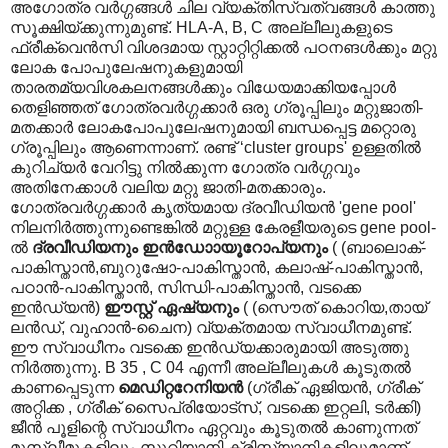
അഗോത്ര വര്‍ഗ്ഗങ്ങള്‍ ചില വ്യക്തിസ്വത്വങ്ങള്‍ കാത്തു
സൂക്ഷിയ്ക്കുന്നുമുണ്ട്. HLA-A, B, C അല്ലീലുകളുടെ
ഫ്രീക്വെന്‍സി വിശദമായ സ്റ്റാറ്റിറ്റിക്കല്‍ പഠനങള്‍ക്കും മറ്റു
ലോക പോപുലേഷനുകളുമായി
താരതമ്യവിശകലനങ്ങള്‍ക്കും വിധേയമാക്കിയപ്പോള്‍
തെളിഞ്ഞത് ഗോത്രവര്‍ഗ്ഗക്കാര്‍ ഒരു ഗ്രൂപ്പിലും മറ്റുജാതി-
മതക്കാര്‍ ലോകപോപുലേഷനുമായി ബന്ധപ്പെട്ട മറ്റൊരു
ഗ്രൂപ്പിലും ആണെന്നാണ്. രണ്ട് ‘cluster groups' ഉള്ളതില്‍
കുറിച്യര്‍ വേറിട്ടു നില്‍ക്കുന്ന ഗോത്ര വര്‍ഗ്ഗവും
അതിനേക്കാള്‍ വലിയ മറ്റു ജാതി-മതക്കാരും.
ഗോത്രവര്‍ഗ്ഗക്കാര്‍ കൃത്യമായ ദ്രവീഡിയന്‍ 'gene pool'
നിലനിര്‍ത്തുന്നുണ്ടെങ്കില്‍ മറ്റുള്ള കേരളീയരുടെ gene pool-
ല്‍‍
ദ്രവീഡിയനും ഇന്‍ഡോ‍ായൂറോപ്യനും
( (ബാലൊക്-
പാകിസ്താന്‍,ബുറുഷോ-പാകിസ്താന്‍, കലാഷ്-പാകിസ്താന്‍,
പഠാന്‍-പാകിസ്താന്‍, സിന്ധി-പാകിസ്താന്‍, വടക്കെ
ഇന്‍ഡ്യന്‍)
ഈസ്റ്റ് ഏഷ്യനും
( (സൌത് കൊറിയ,തായ്
ലന്‍ഡ്, വുഹാന്‍-ചൈന) വ്യക്തമായ സ്വാധീനമുണ്ട്.
ഈ സ്വാധീനം വടക്കെ ഇന്‍ഡ്യക്കാരുമായി അടുത്തു
നിര്‍ത്തുന്നു. B 35 , C 04 എന്നീ അല്ലീലുകള്‍ കൂടുതല്‍
കാണപ്പെടുന്ന
മെഡിറ്ററേനിയന്‍
(ഗ്രീക് ഏജിയന്‍, ഗ്രീക്
അറ്റിക്ക , ഗ്രീക് സൈപ്രിയോട്സ്, വടക്കെ ഇറ്റലി, ടര്‍ക്കി)
ജീന്‍ പൂളിന്റെ സ്വാധീനം ഏറ്റവും കൂടുതല്‍ കാണുന്നത്
മുസ്ലീമുകളിലും സുറിയാനി ക്രിസ്ത്യാനികളിലുമാണ്.