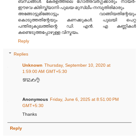
ബന്ധങ്ങള്‍. കേരളത്തിലെ ഗോത്രവര്‍ഗ്ഗക്കാരും നായര്‍-
ഈഴവ-ക്രിസ്ത്യാനി-പുലയ-മുസ്ലീം-നമ്പൂതിരിമാരും
അങ്ങോട്ടുമിങ്ങോട്ടൂം വാങ്ങിയതിന്റേയും
കൊടുത്തതിന്റേയും കണക്കുകള്‍. പുലയി പെറ്റ
പന്തിരുകുലത്തിന്റെ ഡി. എന്‍. എ കണ്ണികള്‍
കണ്ടെടുത്തപ്പോഴുള്ള വിസ്മയം.
Reply
Replies
Unknown
Thursday, September 10, 2020 at
1:59:00 AM GMT+5:30
💯☑️✍️👌
Anonymous
Friday, June 6, 2025 at 8:51:00 PM
GMT+5:30
Thanks
Reply