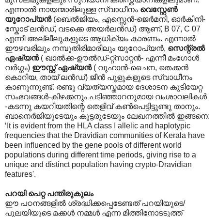
എന്നാല്‍ നായന്മാരിലുള്ള സ്വാധീനം
വെസ്റ്റേണ്‍
യൂറോപ്യന്‍
(ബെല്‍ജിയം, എസ്സെന്‍-ജെര്‍മനി, ഓര്‍കിനി-
സ്കോട് ലന്‍ഡ്, വടക്കെ അയര്‍ലന്‍ഡ്) ആണ്, B 07, C 07
എന്നീ അല്ലീലുകളുടെ ആധിക്യം കാരണം. എന്നാല്‍
ഈഴവരിലും നമ്പൂതിരിമാരിലും യൂറോപ്യന്‍,
സെന്റ്രല്‍
ഏഷ്യന്‍
( ഖാല്‍ക്ക-ഊല്‍ഡ്-റ്റ്സാറ്റന്‍- എന്നീ മംഗോള്‍
വര്‍ഗ്ഗം)
ഈസ്റ്റ് ഏഷ്യന്‍
( വുഹാന്‍-ചൈന, തെക്കന്‍
കൊറിയ, തായ് ലന്‍ഡ്) ജീന്‍ പൂളുകളുടെ സ്വാധീനം
കാണുന്നുണ്ട്. രണ്ടു വ്യത്യസ്തമായ ദേശാടന കുടിയേറ്റ
സംഭവങ്ങള്‍-കിഴക്കനും പടിഞ്ഞാറനുമായ വംശാവലികള്‍
-കടന്നു കയറിയതിന്റെ തെളിവ് കണ്‍പെട്ടിട്ടുണ്ടു താനും.
ബാനെര്‍ജിയുടേയും കൂട്ടരുടേയും ലേഖനത്തില്‍ ഇങ്ങനെ:
‘It is evident from the HLA class I allelic and haplotypic
frequencies that the Dravidian communities of Kerala have
been influenced by the gene pools of different world
populations during different time periods, giving rise to a
unique and distinct population having crypto-Dravidian
features'.
പറയി പെറ്റ പന്തിരുകുലം
ഈ പഠനങ്ങളില്‍ ശ്രദ്ധിക്കപ്പെടേണ്ടത് പറയിയുടെ/
പുലയിയുടെ മക്കള്‍ നമ്മള്‍ എന്ന മിത്തിനോടടുത്ത്