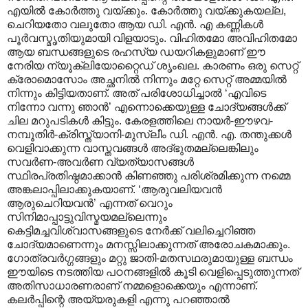
എയില്‍ കോര്‍ത്തു വയ്ക്കും. കോര്‍ത്തു വയ്ക്കുകയല്ല,
ചെറിയതോ വലുതോ ആയ ഡി. എന്‍. എ കണ്ണികള്‍
പൂര്‍വസ്മൃതിയുമായി വിളയാടും. വിഹിതമോ അവിഹിതമോ
ആയ ബന്ധങ്ങളുടെ രഹസ്യ ഡയറികളുമാണ് ഈ
നേരിയ ന്യൂക്ലിയോറ്റൈഡ് ശൃംഖല. കാരണം ഒരു സെറ്റ്
ക്രോമൊസോം അച്ഛനില്‍ നിന്നും മറ്റേ സെറ്റ് അമ്മയില്‍
നിന്നും കിട്ടിയതാണ്. അത് പരിശോധിച്ചാല്‍ ‘എവിടെ
നിന്നോ വന്നു ഞാന്‍’ എന്നൊക്കെയുള്ള ചോദ്യങ്ങള്‍ക്ക്
ചില മറുപടികള്‍ കിട്ടും. കേരളത്തിലെ നായര്‍-ഈഴവ-
നമ്പൂതിര്‍-ക്രിസ്ത്യാനി-മുസ്ലീം ഡി. എന്‍. എ. തന്തുക്കള്‍
വെളിവാക്കുന്ന വാസ്തവങ്ങള്‍ അദ്ഭുതമല്ലെങ്കിലും
സവര്‍ണ-അവര്‍ണ വ്യത്യാസങ്ങള്‍
സ്ഥിരപ്രതിഷ്ഠമാക്കാന്‍ കിണഞ്ഞു പരിശ്രമിക്കുന്ന നമ്മെ
അങ്കലാപ്പിലാക്കുകയാണ്. ‘ആരുവലിയവന്‍
ആരുചെറിയവന്‍’ എന്നത് വെറും
സിനിമാപ്പാട്ടുവിസ്മയമല്ലെന്നും
കെട്ടിമച്ചവിശ്വാസങ്ങളുടെ നേര്‍ക്ക് വലിച്ചെറിഞ്ഞ
ചോദ്യമാണെന്നും മനസ്സിലാക്കുന്നത് അരോചകമാക്കും.
ഗോത്രവര്‍ഗ്ഗങ്ങളും മറ്റു ജാതി-മതസഥരുമായുള്ള ബന്ധം
ഈയിടെ നടത്തിയ പഠനങ്ങളില്‍ കൂടി വെളിപ്പെടുത്തുന്നത്
അതിസാധാരണരാണ് നമ്മളൊക്കെയും എന്നാണ്.
കലര്‍പ്പിന്റെ അയ്യരുകളി എന്നു പറഞ്ഞാല്‍