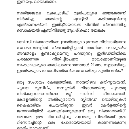
ഇനിയും വായിക്കണം.
സത്യങ്ങളെ വളച്ചൊടിച്ച് വളര്‍ച്ചയുടെ മായക്കോണീ
നിര്‍മ്മിച്ചു. അതിന്റെ ചുവട്ടില്‍ കരിഞ്ഞുവീണു
എത്രമനുഷ്യര്‍. ഇതിന്റ്യൊക്കെ പിന്നില്‍ പ്രവര്‍ത്തിച്ച
സൊഷ്യല്‍ എഞീനീയേഴ്സ് ആര്‍്.ഹൊ ഭയങ്കരം.
ഒബിസി വിഭാഗത്തിനെ ഇന്ത്യയുടെ ഉന്നത വിദ്യാഭ്യാസ
സ്ഥാപനങ്ങളില്‍ പ്രവേശിപ്പിച്ചാല്‍ അവിടെ സാമൂഹ്യ
അവതാളം ഉണ്ടാകുമെന്നു പറയുന്നു ഇന്‍ഡ്യിയിലെ
പരമോന്നത നീതീപ്പീഠം.ഈ മായക്കോണിയുടെ
സംരക്ഷകരുടെ അധികാരസ്ഥാനങ്ങള്‍ 21അം നൂട്ടാണ്ടിലും
ഇന്ത്യയുടെ ജനാ‍ധിപത്യവ്യവസ്ഥയിലും എത്ര ഭദ്രം?
ഒരു സംശയം കേരളത്തിലെ നായരീഴവ, ക്രിസ്ത്യ്യനി,
പുലയ മുസ്ലീം, നമ്പൂതിരി വിഭാഗത്തിനു പുറത്തു
നില്‍ക്കുന്നതണ‍ല്ലോ മറ്റ് ഒബിസി വിഭാഗക്കാര്‍.
കേരളത്തിന്റെ അതിപുരാതന സ്കില്‍ഡ് തൊഴിലുകള്‍
കൈകാര്യം ചെയ്തിരുന്ന ഇവര്‍ കേര്‍ളത്തിന്റെ
ജനാവലിയില്‍ കണക്കിലേടുക്കേണ്ട് ഒരു വിഭാഗമാണ്‍്.
അവരെ ഈ റിസേര്‍ച്ചിനു പുറത്തു നിത്തിയത് ഈ
റിസേര്‍ച്ചിന്റെ ഒരു പോരായ്മയായി കാണണമെന്നു
ഒരഭിപ്രായമുണ്ട്.