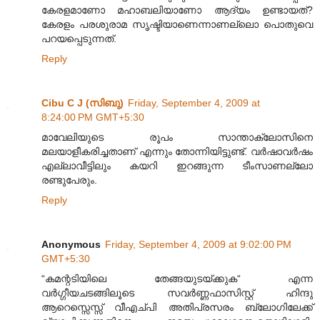
കേരളമാണോ മഹാബലിയാണോ ആദ്യം ഉണ്ടായത്?
കേരളം പരശുരാമ സൃഷ്ടിയാണെന്നാണല്ലൊ പൊതുവെ
പറയപ്പെടുന്നത്.
Reply
Cibu C J (സിബു)
Friday, September 4, 2009 at
8:24:00 PM GMT+5:30
മാവേലിയുടെ രൂപം സാന്താക്ലോസിനെ
മലയാളീകരിച്ചതാണ്‌ എന്നും തോന്നിയിട്ടുണ്ട്. വർഷാവർഷം
എല്ലാവീട്ടിലും കയറി ഇറങ്ങുന്ന ടീംസാണല്ലോ
രണ്ടുപേരും.
Reply
Anonymous
Friday, September 4, 2009 at 9:02:00 PM
GMT+5:30
“കമന്റടിയിലെ തേങ്ങയുടയ്ക്കുക“ എന്ന
വർഗ്ഗീയചടങ്ങിലൂടെ സവർണ്ണഫാസിസ്റ്റ് ഹിന്ദു
ആറെസ്സെസ്സ് വീഎച്പി അതിപ്രസരം ബ്ലോഗിലേക്ക്