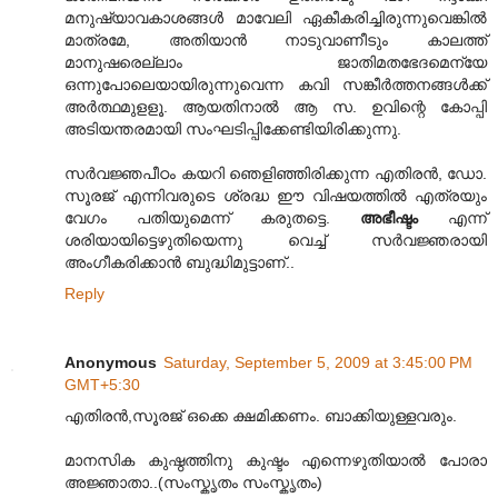
മനുഷ്യാവകാശങ്ങള്‍ മാവേലി ഏകീകരിച്ചിരുന്നുവെങ്കില്‍
മാത്രമേ, അതിയാന്‍ നാടുവാണീടും കാലത്ത്
മാനുഷരെല്ലാം ജാതിമതഭേദമെന്യേ
ഒന്നുപോലെയായിരുന്നുവെന്ന കവി സങ്കീര്‍ത്തനങ്ങള്‍ക്ക്
അര്‍ത്ഥമുളളൂ. ആയതിനാല്‍ ആ സ. ഉവിന്റെ കോപ്പി
അടിയന്തരമായി സംഘടിപ്പിക്കേണ്ടിയിരിക്കുന്നു.
സര്‍വജ്ഞപീഠം കയറി ഞെളിഞ്ഞിരിക്കുന്ന എതിരന്‍, ഡോ.
സൂരജ് എന്നിവരുടെ ശ്രദ്ധ ഈ വിഷയത്തില്‍ എത്രയും
വേഗം പതിയുമെന്ന് കരുതട്ടെ.
അഭീഷ്ടം
എന്ന്
ശരിയായിട്ടെഴുതിയെന്നു വെച്ച് സര്‍വജ്ഞരായി
അംഗീകരിക്കാന്‍ ബുദ്ധിമുട്ടാണ്..
Reply
Anonymous
Saturday, September 5, 2009 at 3:45:00 PM
GMT+5:30
എതിരന്‍,സൂരജ് ഒക്കെ ക്ഷമിക്കണം. ബാക്കിയുള്ളവരും.
മാനസിക കുഷ്ഠത്തിനു കുഷ്ടം എന്നെഴുതിയാല്‍ പോരാ
അജ്ഞാതാ..(സംസ്കൃതം സംസ്കൃതം)