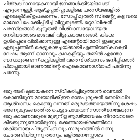
ചിത്രകഥാനായകനായി ജനങ്ങൾക്കിടയിലേക്ക്
എഴുന്നെള്ളി. ആഴ്ച്ചപ്പതിപ്പുകളിലെ പരസ്യങ്ങളിൽ
എലെക്ട്രിക് ഉപകരണം , സോപ്പ് മുതൽ സിമെന്റു കട്ട വരെ
മാവേലി പൊക്കിപ്പിടിച്ച് വിറ്റുതുടങ്ങി. റ്റെലിവിഷൻ
പരസ്യങ്ങൾ കൂടുതൽ വിശ്വാസയോഗ്യത
നേടിയതോടെ മാവേലി വീട്ടുപകരണങ്ങൾ, കിടക്ക
ഉൾപ്പെടെ വിൽക്കാനുള്ള എജെന്റായി മാറി. ഇക്കൂടെ
എളുപ്പത്തിൽ കെട്ടുകാഴച്ചയ്ക്കായി എത്തിയത് കഥകളി
വേഷം ആണ്. ഓണവും കഥകളിയും തമ്മിൽ എന്തോ
ബന്ധമുണ്ടെന്ന് കുട്ടികളിൽ വരെ വിശ്വാസം ജനിപ്പിക്കാൻ
പ്രാപ്തമായി ഓണത്തിന്റെ ഐകൊണോഗ്രാഫി പടർന്നു
പരന്നു.
ഒരു അഭീഷ്ടദായകനെ സ്വീകരിച്ചിരുത്താൻ വെമ്പൽ
കൊണ്ടിരുന്ന മലയാളിക്ക് ഈ രാജപുരുഷൻ തെല്ലല്ല
ആശ്വാസം കൊണ്ടു വന്നത്. മരുമക്കത്തായത്തിനു ശേഷം
അണുകുടംബത്തിൽ പെട്ടുപോയവന് സാന്ത്വനമേകുന്ന
ഒരു കാരണവരുടെ മുഴുനീള ആഢ്യവേഷം നിറവേറാതെ
കിടക്കുന്നുണ്ടായിരുന്നു. മക്കത്തായക്രമത്തിലെ
ശക്തനായ പിതൃബിംബവും സമൂഹത്തിൽ വന്നു
ചേരേണ്ടിയിരുന്നു താനും. ലളിതമനസ്സോടെ