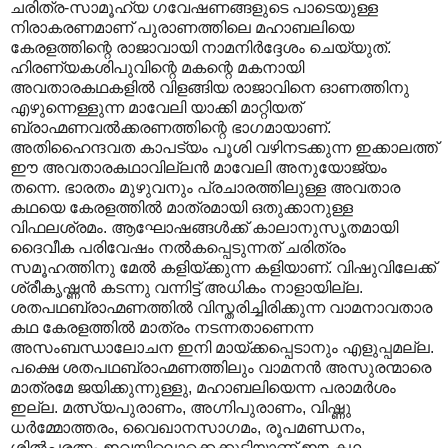
ചരിത്ര-സാമൂഹ്യ ഗവേഷണങ്ങളുടെ പാടെയുള്ള
നിരാകരണമാണ് പുരാണത്തിലെ മഹാബലിയെ
കേരളത്തിന്റെ രാജാവായി നാമനിർദ്ദേശം ചെയ്യുത്.
ഹിരണ്യകശിപുവിന്റെ മകന്റെ മകനായി
അവതാരകഥകളിൽ വിളങ്ങിയ രാജാവിനെ ഓണത്തിനു
എഴുന്നെള്ളുന്ന മാവേലി യാക്കി മാറ്റിയത്
ബ്രാഹ്മണവൽക്കരണത്തിന്റെ ഭാഗമായാണ്.
അതിഹൈന്ദവത കാപട്യം പൂശി വഴിനടക്കുന്ന ഇക്കാലത്ത്
ഈ അവതാരകഥാ‍വില്ലൻ മാവേലി അനുയോജ്യം
തന്നെ. ഭാരതം മുഴുവനും പ്രചാരത്തിലുള്ള അവതാര
കഥയെ കേരളത്തിൽ മാത്രമായി ഒതുക്കാനുള്ള
വിഫലശ്രമം. ആഘോഷങ്ങൾക്ക് കാലാനുസൃതമായി
ദൈവീക പരിവേഷം നൽകപ്പെടുന്നത് ചരിത്രം
സമൂഹത്തിനു മേൽ കളിയ്ക്കുന്ന കളിയാണ്. വിഷുവിലേക്ക്
ശ്രീകൃഷ്ണൻ കടന്നു വന്നിട്ട് അധികം നാളായില്ല.
ശതപഥബ്രാഹ്മണത്തിൽ വിസ്തരിച്ചിരിക്കുന്ന വാമനാവതാര
കഥ കേരളത്തിൽ മാത്രം നടന്നതാണെന്ന
അസംബന്ധാലോചന ഇനി മായ്ക്കപ്പെടാനും എളുപ്പമല്ല.
പക്ഷെ ശതപഥബ്രാഹ്മണത്തിലും വാമനൻ അസുരന്മാരെ
മാത്രമേ ജയിക്കുന്നുള്ളു, മഹാബലിയെന്ന പരാമർശം
ഇല്ല. മത്സ്യപുരാണം, അഗ്നിപുരാണം, വിഷ്ണു
ധർമ്മോത്തരം, വൈഖാനസാഗമം, രൂപമണ്ഡനം,
ശിൽ‌പ്പരത്നം ഇവയിലൊക്കെക്കൂടിയാണ് ഈ കഥ