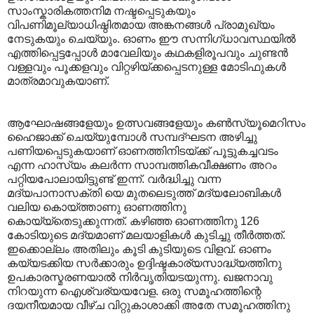
സാംസ്കാരികത്തനിമ നഷ്ടപ്പെടുകയും
വിപണിമൂല്യാധിഷ്ഠിതമായ അങ്കനങ്ങൾ പ്രാമുഖ്യം
നേടുകയും ചെയ്യും. ഓണം ഈ സന്നിഗ്ധാവസ്ഥയിൽ
എത്തിപ്പെട്ടപ്പോൾ മാവേലിയും കഥകളിരൂപവും ചുണ്ടൻ
വള്ളവും പൂക്കളവും വിറ്റഴിയ്ക്കപ്പെടനുള്ള മോടിഫുകൾ
മാത്രമാവുകയാണ്.
ആഘോഷങ്ങളേയും ഉത്സവങ്ങളേയും കൺസ്യൂമെറിസം
ഹൈജാക്ക് ചെയ്യുമ്പോൾ സമ്പദ്ഘടന അഴിച്ചു
പണിയപ്പെടുകയാണ് ഓണത്തിനിടയ്ക്ക് പൂട്ടുകച്ചവടം
എന്ന ഹാസ്യം കലർന്ന സാമ്പത്തികവീക്ഷണം അറം
പറ്റിയപോലായിട്ടുണ്ട് ഇന്ന്. വർദ്ധിച്ചു വന്ന
മദ്യപാനാസക്തി യെ മുതലെടുത്ത് മദ്യലോബികൾ
വലിയ കൊയ്ത്താണു ഓണത്തിനു
കൊയ്യ്തെടുക്കുന്നത്. കഴിഞ്ഞ ഓണത്തിനു 126
കോടിയുടെ മദ്യമാണ് മലയാളികൾ കുടിച്ചു തീർത്തത്.
ഇക്കൊല്ലം അതിലും കൂടി കുടിയുടെ വിളവ്. ഓണം
കയ്യടക്കിയ സർക്കാരും ഉദ്ദിഷ്ടകാര്യസാദ്ധ്യത്തിനു
ഉപകാരസ്മരണയാൽ നിർവൃതിയടയുന്നു. ഖജനാവു
നിറയുന്ന ഐശ്വര്യയവേള. ഒരു സമൂഹത്തിന്റെ
ദയനീയമായ വീഴ്ച വിറ്റുകാശാക്കി അതേ സമൂഹത്തിനു