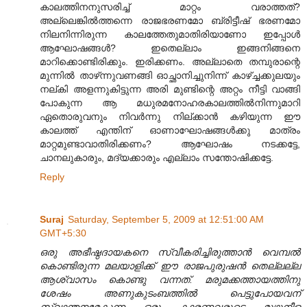
കാലത്തിനനുസരിച്ച്‌ മാറ്റം വരാത്തത്‌?
അല്ലെങ്കില്‍ത്തന്നെ രാജഭരണമോ ബ്രിട്ടീഷ്‌ ഭരണമോ
നിലനിന്നിരുന്ന കാലത്തേതുമാതിരിയാണോ ഇപ്പോള്‍
ആഘോഷങ്ങള്‍? ഇതെല്ലാം ഇങ്ങനിങ്ങനെ
മാറിക്കൊണ്ടിരിക്കും. ഇരിക്കണം. അല്ലാതെ തമ്പുരാന്റെ
മുന്നില്‍ താഴ്‌ന്നുവണങ്ങി ഓച്ഛാനിച്ചുനിന്ന് കാഴ്ച്ചക്കുലയും
നല്‌കി അളന്നുകിട്ടുന്ന അരി മുണ്ടിന്റെ അറ്റം നീട്ടി വാങ്ങി
പോകുന്ന ആ മധുരമനോഹരകാലത്തില്‍നിന്നുമാറി
ഏതൊരുവനും നിവര്‍ന്നു നില്‌ക്കാന്‍ കഴിയുന്ന ഈ
കാലത്ത്‌ എന്തിന്‌ ഓണാഘോഷങ്ങള്‍ക്കു മാത്രം
മാറ്റമുണ്ടാവാതിരിക്കണം? ആഘോഷം നടക്കട്ടേ,
ചാനലുകാരും, മദ്യക്കാരും എല്ലാം സന്തോഷിക്കട്ടേ.
Reply
Suraj
Saturday, September 5, 2009 at 12:51:00 AM
GMT+5:30
ഒരു അഭീഷ്ഠദായകനെ സ്വീകരിച്ചിരുത്താൻ വെമ്പൽ
കൊണ്ടിരുന്ന മലയാളിക്ക് ഈ രാജപുരുഷൻ തെല്ലല്ല
ആശ്വാസം കൊണ്ടു വന്നത്. മരുമക്കത്തായത്തിനു
ശേഷം അണുകുടംബത്തിൽ പെട്ടുപോയവന്