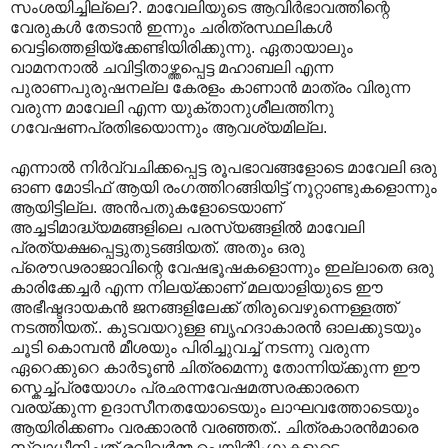
സംശയിച്ചില്ലെ?. മാവേലിയുടെ ആവിർഭാവത്തിന്റെ
വേരുകൾ തേടാൻ ഇന്നും ചരിത്രസ്ഥലികൾ
വെട്ടിത്തെളിയ്ക്കേണ്ടിയിരിക്കുന്നു. ഏതായാലും
വാമനനാൽ ചവിട്ടിതാഴ്ത്തപ്പെട്ട മഹാബലി എന്ന
പുരാണപുരുഷനല്ല കേരളം കാണാൻ മാത്രം വിരുന്ന
വരുന്ന മാവേലി എന്ന യുക്താനുശീലത്തിനു
ഗവേഷണപ്രതിഭയൊന്നും ആവശ്യമില്ല.
എന്നാൽ നിർവ്വചിക്കപ്പെട്ട രൂപഭാവങ്ങളോടെ മാവേലി ഒരു
ഓണ മോടിഫ് ആയി രംഗത്തിറങ്ങിയിട്ട് നൂറ്റാണ്ടുകളൊന്നും
ആയിട്ടില്ല. അൻപതുകളോടെയാണ്
അച്ചടിമാദ്ധ്യമങ്ങളിലെ പരസ്യങ്ങളിൽ മാവേലി
പ്രത്യക്ഷപ്പെട്ടുതുടങ്ങിയത്. അതും ഒരു
പ്രൌഢരാജാവിന്റെ വേഷഭൂഷകളൊന്നും ഇല്ലാതെ ഒരു
കാരിക്കേച്ചർ എന്ന നിലയ്ക്കാണ് മലയാളിയുടെ ഈ
അഭീഷ്ടദായകൻ ജനങ്ങളിലേക്ക് തിരുവെഴുന്നെള്ളത്ത്
നടത്തിയത്.. കുടവയറുള്ള ബൃഹദാകാരൻ ഓലക്കുടയും
ചൂടി കൊമ്പൻ മീശയും പിരിച്ചുവച്ച് നടന്നു വരുന്ന
ഏറെക്കുറെ കാർടൂൺ ചിത്രമെന്നു തോന്നിയ്ക്കുന്ന ഈ
സ്കെച്ച്പ്രയോഗം പ്രഛന്നവേഷമത്സരക്കാരനെ
വരയ്ക്കുന്ന ഉദാസീനതയോടെയും ലാഘവത്തോടെയും
ആയിരിക്കണം വരക്കാരൻ വരഞ്ഞത്.. ചിത്രകാരൻമാരെ
സ്വാധീനിച്ചത് രവിവർമ്മ പെയിന്റിംഗുകളുടെ