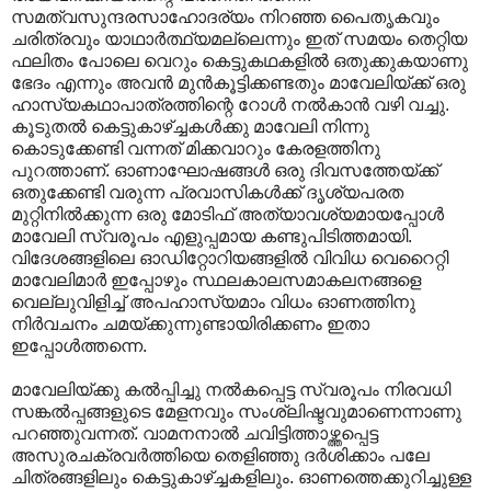
സമത്വസുന്ദരസാഹോദര്യം നിറഞ്ഞ പൈതൃകവും
ചരിത്രവും യാഥാർത്ഥ്യമല്ലെന്നും ഇത് സമയം തെറ്റിയ
ഫലിതം പോലെ വെറും കെട്ടുകഥകളിൽ ഒതുക്കുകയാണു
ഭേദം എന്നും അവൻ മുൻകൂട്ടിക്കണ്ടതും മാവേലിയ്ക്ക് ഒരു
ഹാസ്യകഥാപാത്രത്തിന്റെ റോൾ നൽകാൻ വഴി വച്ചു.
കൂടുതൽ കെട്ടുകാഴ്ച്ചകൾക്കു മാവേലി നിന്നു
കൊടുക്കേണ്ടി വന്നത് മിക്കവാറും കേരളത്തിനു
പുറത്താണ്. ഓണാഘോഷങ്ങൾ ഒരു ദിവസത്തേയ്ക്ക്
ഒതുക്കേണ്ടി വരുന്ന പ്രവാ‍സികൾക്ക് ദൃശ്യപരത
മുറ്റിനിൽക്കുന്ന ഒരു മോടിഫ് അത്യാവശ്യമായപ്പോൾ
മാവേലി സ്വരൂപം എളുപ്പമായ കണ്ടുപിടിത്തമായി.
വിദേശങ്ങളിലെ ഓഡിറ്റോറിയങ്ങളിൽ വിവിധ വെറൈറ്റി
മാവേലിമാർ ഇപ്പോഴും സ്ഥലകാലസമാകലനങ്ങളെ
വെല്ലുവിളിച്ച് അപഹാസ്യമാം വിധം ഓണത്തിനു
നിർവചനം ചമയ്ക്കുന്നുണ്ടായിരിക്കണം ഇതാ
ഇപ്പോൾത്തന്നെ.
മാവേലിയ്ക്കു കൽ‌പ്പിച്ചു നൽകപ്പെട്ട സ്വരൂപം നിരവധി
സങ്കൽ‌പ്പങ്ങളുടെ മേളനവും സംശ്ലിഷ്ടവുമാണെന്നാണു
പറഞ്ഞുവന്നത്. വാമനനാൽ ചവിട്ടിത്താഴ്ത്തപ്പെട്ട
അസുരചക്രവർത്തിയെ തെളിഞ്ഞു ദർശിക്കാം പലേ
ചിത്രങ്ങളിലും കെട്ടുകാഴ്ച്ചകളിലും. ഓണത്തെക്കുറിച്ചുള്ള