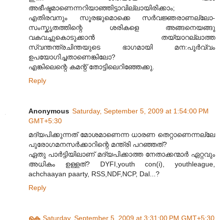
അഭീഷ്ടമാണെന്നറിയാഞ്ഞിട്ടാവില്ലായിരിക്കാം;
എതിരവനും സൂരജുമൊക്കെ സർവജ്ഞരാണല്ലോ-
സംസ്കൃതത്തിന്റെ ശരികളെ അങ്ങനെയങ്ങു
വകവച്ചുകൊടുക്കാൻ തയ്യാറല്ലാത്ത
സ്വന്തന്ത്രചിന്തയുടെ ഭാഗമായി മന:പൂർവ്വം
ഉപയോഗിച്ചതാണെങ്കിലോ?
എങ്കിലെന്റെ കമന്റ് തോട്ടിലെറിഞ്ഞേക്കു.
Reply
Anonymous
Saturday, September 5, 2009 at 1:54:00 PM
GMT+5:30
മദ്യപിക്കുന്നത് മോശമാണെന്ന ധാരണ തെറ്റാണെന്നല്ലേ
പുരോഗമനസർക്കാറിന്റെ മന്ത്രി പറഞ്ഞത്?
ഏതു പാർട്ടിയിലാണ് മദ്യപിക്കാത്ത നേതാക്കന്മാർ ഏറ്റവും
അധികം ഉള്ളത്? DYFI,youth con(i), youthleague,
achchaayan paarty, RSS,NDF,NCP, Dal...?
Reply
കെ
Saturday, September 5, 2009 at 3:31:00 PM GMT+5:30