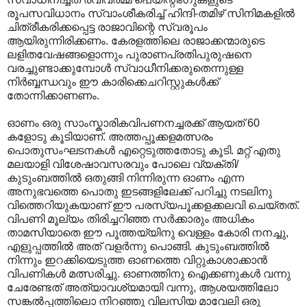
രൂപസവിധാനം സ്വാംശീകരിച്ച് ഹിന്ദി-തമിഴ് സിനിമകളിൽ
ചിത്രീകരിക്കപ്പെട്ട രാജാവിന്റെ സ്വരൂപം
ആയിരുന്നിരിക്കണം. കേരളത്തിലെ രാജാക്കന്മാരുടെ
ലളിതവേഷങ്ങളൊന്നും പുരാണപ്രതിപുരുഷനെ
വരച്ചുണ്ടാക്കുമ്പോൾ സ്വാധീനിക്കരുതെന്നുള്ള
നിർബ്ബന്ധവും ഈ കാരിക്കെചറിസ്റ്റുകൾക്ക്
തോന്നിക്കാണണം.
ഓണം ഒരു സാംസ്കാരികവിപണനച്ചരക്ക് ആയത് 60
കളോടു കൂടിയാണ്. അത്തപ്പൂക്കളമത്സരം
പൊതുസംഘടനകൾ എറ്റെടുത്തതോടു കൂടി. മറ്റ് എതു
മലയാളി വിശേഷാവസരവും പോലെ വ്യക്തി/
കുടുംബത്തിൽ ഒതുങ്ങി നിന്നിരുന്ന ഓണം എന്ന
അനുഭവത്തെ പൊതു ഇടങ്ങളിലേക്ക് പറിച്ചു നടലിനു
വിത്തെറിയുകയാണ് ഈ പരസ്യപൂക്കളക്കലവി ചെയ്തത്.
വിപണി മൂല്യം തിരിച്ചറിഞ്ഞ സർക്കാരും അധികം
താമസിയാതെ ഈ പൂത്തയ്യിനു വെള്ളം കോരി നനച്ചു,
എളുപ്പത്തിൽ അത് വളർന്നു പൊങ്ങി. കുടുംബത്തിൽ
നിന്നും ഇറക്കിയെടുത്ത ഓണത്തെ വിറ്റുകാശാക്കാൻ
വിപണികൾ മത്സരിച്ചു. ഓണത്തിനു ഐക്കണുകൾ വന്നു
ചേരേണ്ടത് അത്യാവശ്യമായി വന്നു, ആശയത്തിലോ
സങ്കൽ‌പ്പത്തിലൊ നിറഞ്ഞു വിലസിയ മാവേലി ഒരു