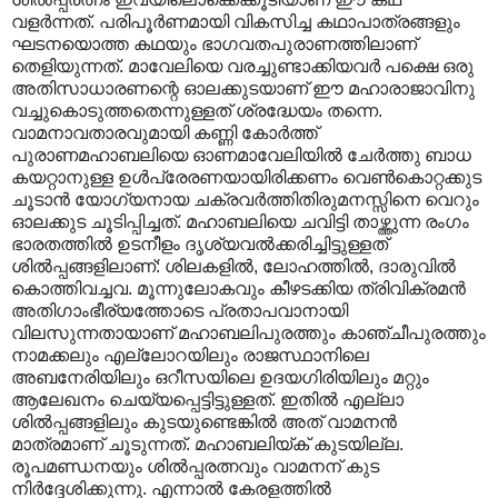
വളർന്നത്. പരിപൂർണമായി വികസിച്ച കഥാപാത്രങ്ങളും
ഘടനയൊത്ത കഥയും ഭാഗവതപുരാണത്തിലാണ്
തെളിയുന്നത്. മാവേലിയെ വരച്ചുണ്ടാക്കിയവർ പക്ഷെ ഒരു
അതിസാധാരണന്റെ ഓലക്കുടയാണ് ഈ മഹാരാജാവിനു
വച്ചുകൊടുത്തതെന്നുള്ളത് ശ്രദ്ധേയം തന്നെ.
വാമനാവതാരവുമായി കണ്ണി കോർത്ത്
പുരാണമഹാബലിയെ ഓണമാവേലിയിൽ ചേർത്തു ബാധ
കയറ്റാനുള്ള ഉൾപ്രേരണയായിരിക്കണം വെൺകൊറ്റക്കുട
ചൂടാൻ യോഗ്യനായ ചക്രവർത്തിതിരുമനസ്സിനെ വെറും
ഓലക്കുട ചൂടിപ്പിച്ചത്. മഹാബലിയെ ചവിട്ടി താഴ്ത്തുന്ന രംഗം
ഭാരതത്തിൽ ഉടനീളം ദൃശ്യവൽക്കരിച്ചിട്ടുള്ളത്
ശിൽ‌പ്പങ്ങളിലാണ്: ശിലകളിൽ, ലോഹത്തിൽ, ദാരുവിൽ
കൊത്തിവച്ചവ. മൂന്നുലോകവും കീഴടക്കിയ ത്രിവിക്രമൻ
അതിഗാംഭീര്യത്തോടെ പ്രതാപവാനായി
വിലസുന്നതായാണ് മഹാബലിപുരത്തും കാഞ്ചീപുരത്തും
നാമക്കലും എല്ലോറയിലും രാജസ്ഥാനിലെ
അബനേരിയിലും ഒറീസയിലെ ഉദയഗിരിയിലും മറ്റും
ആലേഖനം ചെയ്യപ്പെട്ടിട്ടുള്ളത്. ഇതിൽ എല്ലാ
ശിൽ‌പ്പങ്ങളിലും കുടയുണ്ടെങ്കിൽ അത് വാമനൻ
മാത്രമാണ് ചൂടുന്നത്. മഹാബലിയ്ക് കുടയില്ല.
രൂപമണ്ഡനയും ശിൽ‌പ്പരത്നവും വാമനന് കുട
നിർദ്ദേശിക്കുന്നു. എന്നാൽ കേരളത്തിൽ