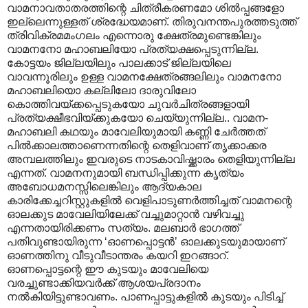
വാമനാവതാതരത്തിന്റെ ചിത്രീകരണമോ ശിൽ‌പ്പങ്ങളോ
ഇല്ലെന്നുള്ളത് ശ്രദ്ധേയമാണ്. തിരുവനന്തപുരത്തടുത്ത്
ത്രിവിക്രമമംഗലം എന്നൊരു ക്ഷേത്രമുണ്ടെങ്കിലും
വാമനനോ മഹാബലിയോ പ്രത്യക്ഷപ്പെടുന്നില്ല.
കോട്ടയം ജില്ലയിലും പാലക്കാട് ജില്ലയിലെ
വാവന്നൂരിലും ഉള്ള വാമനക്ഷേത്രങ്ങലിലും വാമനനോ
മഹാബലിയൊ കല്ലിലോ ദാരുവിലോ
കൊത്തിവയ്ക്കപ്പെടുകയോ ചുവർചിത്രങ്ങളായി
പ്രത്യക്ഷീഭവിയ്ക്കുകയോ ചെയ്യുന്നില്ല.. വാമന-
മഹാബലി കഥയും മാവേലിയുമായി കണ്ണി ചേർത്തത്
പിൽക്കാലത്താണെന്നതിന്റെ തെളിവാണ് തൃക്കാക്കര
അമ്പലത്തിലും ഇവരുടെ നാടകാവിഷ്ക്കാരം തെളിയുന്നില്ല
എന്നത്. വാമനനുമായി ബന്ധിപ്പിക്കുന്ന കൃത്യം
അബോധമനസ്സിലെങ്കിലും ആദ്യകാല
കാരിക്കേച്ചറിസ്റ്റുകളിൽ വെളിപാടുണർത്തിച്ചത് വാമനന്റെ
ഓലക്കുട മാവേലിയിലേക്ക് വച്ചുമാറ്റാൻ വഴിവച്ചു
എന്നതായിരിക്കണം സത്യം. മലബാർ ഭാഗത്ത്
പതിവുണ്ടായിരുന്ന ‘ഓണപ്പൊട്ടൻ’ ഓലക്കുടയുമായാണ്
ഓണത്തിനു വീടുവീടാന്തരം കയറി ഇറങ്ങാറ്.
ഓണപ്പൊട്ടന്റെ ഈ കുടയും മാവേലിയെ
വരച്ചുണ്ടാക്കിയവർക്ക് ആശയപ്രദാനം
നൽകിയിട്ടുണ്ടാവണം. പാണപ്പാട്ടുകളിൽ കുടയും പിടിച്ച്