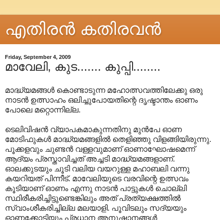
എതിരന്‍ കതിരവന്‍
Friday, September 4, 2009
മാവേലി, കുട....... കുപ്പി........
മാദ്ധ്യമങ്ങൾ കൊണ്ടാടുന്ന മഹോത്സവത്തിലേക്കു ഒരു
നാടൻ ഉത്സാഹം ഒലിച്ചുപോയതിന്റെ ദൃഷ്ടാന്തം ഓണം
പോലെ മറ്റൊന്നില്ല.
ടെലിവിഷൻ വ്യാപകമാകുന്നതിനു മുൻപേ ഓണ
മോടിഫുകൾ മാദ്ധ്യമങ്ങളിൽ തെളിഞ്ഞു വിളങ്ങിയിരുന്നു.
പൂക്കളവും ചുണ്ടൻ വള്ളവുമാണ് ഓണാഘോഷമെന്ന്
ആദ്യം പ്രസ്താവിച്ചത് അച്ചടി മാദ്ധ്യമങ്ങളാണ്.
ഓലക്കുടയും ചൂടി വലിയ വയറുള്ള മഹാബലി വന്നു
കയറിയത് പിന്നീട്. മാവേലിയുടെ വരവിന്റെ ഉത്സവം
കൂടിയാണ് ഓണം എന്നു നാടൻ പാട്ടുകൾ ചൊല്ലി
സ്ഥിരീകരിച്ചിട്ടുണ്ടെങ്കിലും അത് പ്രത്യക്ഷത്തിൽ
സ്വാംശീകരിച്ചില്ല മലയാളി. പൂവിടലും സദ്യയും
ഓണക്കോടിയും പ്രധാന അനുഷ്ഠാനങ്ങൾ