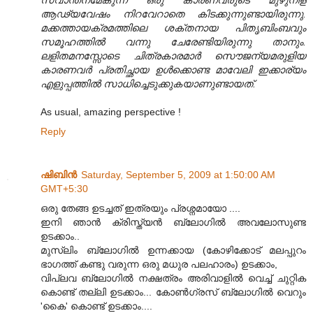
സ്വാന്തനമേകുന്ന ഒരു കാരണവരുടെ മുഴുനീള
ആഢ്യവേഷം നിറവേറാതെ കിടക്കുന്നുണ്ടായിരുന്നു.
മക്കത്തായക്രമത്തിലെ ശക്തനായ പിതൃബിംബവും
സമൂഹത്തിൽ വന്നു ചേരേണ്ടിയിരുന്നു താനും.
ലളിതമനസ്സോടെ ചിത്രകാരമാർ സൌജന്യമരുളിയ
കാരണവർ പ്രതിച്ഛായ ഉൾക്കൊണ്ട മാവേലി ഇക്കാര്യം
എളുപ്പത്തിൽ സാധിച്ചെടുക്കുകയാണുണ്ടായത്.
As usual, amazing perspective !
Reply
ഷിബിന്‍
Saturday, September 5, 2009 at 1:50:00 AM
GMT+5:30
ഒരു തേങ്ങ ഉടച്ചത് ഇത്രയും പ്രശ്നമായോ ....
ഇനി ഞാന്‍ ക്രിസ്ത്യന്‍ ബ്ലോഗില്‍ അവലോസുണ്ട
ഉടക്കാം..
മുസ്ലിം ബ്ലോഗില്‍ ഉന്നക്കായ (കോഴിക്കോട് മലപ്പുറം
ഭാഗത്ത് കണ്ടു വരുന്ന ഒരു മധുര പലഹാരം) ഉടക്കാം,
വിപ്ലവ ബ്ലോഗില്‍ നക്ഷത്രം അരിവാളില്‍ വെച്ച് ചുറ്റിക
കൊണ്ട് തല്ലി ഉടക്കാം... കോണ്‍ഗ്രസ്‌ ബ്ലോഗില്‍ വെറും
'കൈ' കൊണ്ട് ഉടക്കാം....