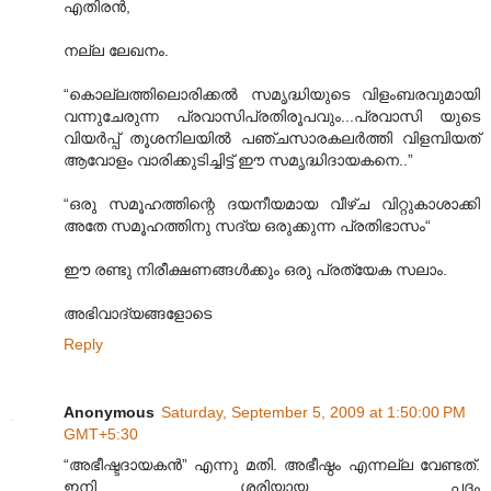
എതിരന്‍,
നല്ല ലേഖനം.
“കൊല്ലത്തിലൊരിക്കല്‍ സമൃദ്ധിയുടെ വിളംബരവുമായി
വന്നുചേരുന്ന പ്രവാസിപ്രതിരൂപവും...പ്രവാസി യുടെ
വിയർപ്പ് തൂശനിലയില്‍ പഞ്ചസാരകലര്‍ത്തി വിളമ്പിയത്
ആവോളം വാരിക്കുടിച്ചിട്ട് ഈ സമൃദ്ധിദായകനെ..”
“ഒരു സമൂഹത്തിന്റെ ദയനീയമായ വീഴ്ച വിറ്റുകാശാക്കി
അതേ സമൂഹത്തിനു സദ്യ ഒരുക്കുന്ന പ്രതിഭാസം“
ഈ രണ്ടു നിരീക്ഷണങ്ങള്‍ക്കും ഒരു പ്രത്യേക സലാം.
അഭിവാദ്യങ്ങളോടെ
Reply
Anonymous
Saturday, September 5, 2009 at 1:50:00 PM
GMT+5:30
“അഭീഷ്ടദായകൻ” എന്നു മതി. അഭീഷ്ഠം എന്നല്ല വേണ്ടത്.
ഇനി ശരിയായ പദം