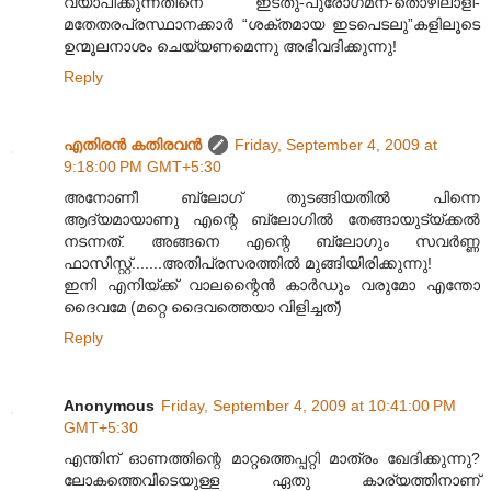
വ്യാപിക്കുന്നതിനെ ഇടതു-പുരോഗമന-തൊഴിലാളി-
മതേതരപ്രസ്ഥാനക്കാർ “ശക്തമായ ഇടപെടലു”കളിലൂടെ
ഉന്മൂലനാശം ചെയ്യണമെന്നു അഭിവദിക്കുന്നു!
Reply
എതിരന്‍ കതിരവന്‍
Friday, September 4, 2009 at
9:18:00 PM GMT+5:30
അനോണീ ബ്ലോഗ് തുടങ്ങിയതിൽ പിന്നെ
ആദ്യമായാണു എന്റെ ബ്ലോഗിൽ തേങ്ങായുട്യ്ക്കൽ
നടന്നത്. അങ്ങനെ എന്റെ ബ്ലോഗും സവർണ്ണ
ഫാസിസ്റ്റ്.......അതിപ്രസരത്തിൽ മുങ്ങിയിരിക്കുന്നു!
ഇനി എനിയ്ക്ക് വാലന്റൈൻ കാർഡും വരുമോ എന്തോ
ദൈവമേ (മറ്റെ ദൈവത്തെയാ വിളിച്ചത്)
Reply
Anonymous
Friday, September 4, 2009 at 10:41:00 PM
GMT+5:30
എന്തിന്‌ ഓണത്തിന്റെ മാറ്റത്തെപ്പറ്റി മാത്രം ഖേദിക്കുന്നു?
ലോകത്തെവിടെയുള്ള ഏതു കാര്യത്തിനാണ്‌