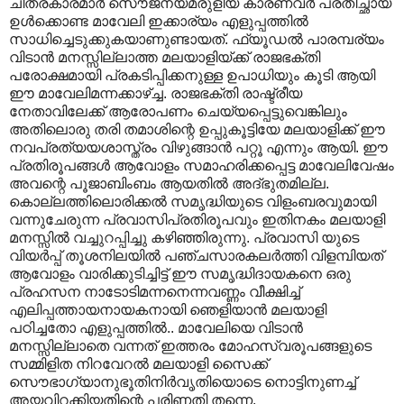
ചിത്രകാരമാർ സൌജന്യമരുളിയ കാരണവർ പ്രതിച്ഛായ
ഉൾക്കൊണ്ട മാവേലി ഇക്കാര്യം എളുപ്പത്തിൽ
സാധിച്ചെടുക്കുകയാണുണ്ടായത്. ഫ്യൂഡൽ പാരമ്പര്യം
വിടാൻ മനസ്സില്ലാത്ത മലയാളിയ്ക്ക് രാജഭക്തി
പരോക്ഷമായി പ്രകടിപ്പിക്കനുള്ള ഉപാധിയും കൂടി ആയി
ഈ മാവേലിമന്നക്കാഴ്ച്ച. രാജഭക്തി രാഷ്ട്രീയ
നേതാവിലേക്ക് ആരോപണം ചെയ്യപ്പെട്ടുവെങ്കിലും
അതിലൊരു തരി തമാശിന്റെ ഉപ്പുകൂട്ടിയേ മലയാളിക്ക് ഈ
നവപ്രത്യയശാസ്ത്രം വിഴുങ്ങാൻ പറ്റൂ എന്നും ആയി. ഈ
പ്രതിരൂപങ്ങൾ ആവോളം സമാഹരിക്കപ്പെട്ട മാവേലിവേഷം
അവന്റെ പൂജാ‍ബിംബം ആയതിൽ അദ്ഭുതമില്ല.
കൊല്ലത്തിലൊരിക്കൽ സമൃദ്ധിയുടെ വിളംബരവുമായി
വന്നുചേരുന്ന പ്രവാസിപ്രതിരൂപവും ഇതിനകം മലയാളി
മനസ്സിൽ വച്ചുറപ്പിച്ചു കഴിഞ്ഞിരുന്നു. പ്രവാസി യുടെ
വിയർപ്പ് തൂശനിലയിൽ പഞ്ചസാരകലർത്തി വിളമ്പിയത്
ആവോളം വാരിക്കുടിച്ചിട്ട് ഈ സമൃദ്ധിദായകനെ ഒരു
പ്രഹസന നാടോടിമന്നനെന്നവണ്ണം വീക്ഷിച്ച്
എലിപ്പത്തായനായകനായി ഞെളിയാൻ മലയാളി
പഠിച്ചതോ എളുപ്പത്തിൽ.. മാവേലിയെ വിടാൻ
മനസ്സില്ലാതെ വന്നത് ഇത്തരം മോഹസ്വരൂപങ്ങളുടെ
സമ്മിളിത നിറവേറൽ മലയാളി സൈക്ക്
സൌഭാഗ്യാനുഭൂതിനിർവൃതിയൊടെ നൊട്ടിനുണച്ച്
അയവിറക്കിയതിന്റെ പരിണതി തന്നെ.