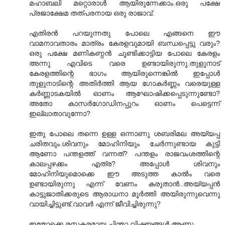
മഹാബലി മറ്റൊരാൾ ആയിരുന്നേക്കാം.ഒരു പക്ഷേ
പ്രജാക്ഷേമ തത്പരനായ ഒരു രാജാവ്.
എതിരൻ പറയുന്നതു പോലെ എങ്ങനെ ഈ
വാമനാവതാരം മാത്രം കേരളവുമായി ബന്ധപ്പെട്ടു വരും?
ഒരു പക്ഷേ മണികണ്ഠൻ ചൂണ്ടിക്കാട്ടിയ പോലെ കേരളം
അന്നു എവിടെ വരെ ഉണ്ടായിരുന്നു.തുളുനാട്
കേരളത്തിന്റെ ഭാഗം ആയിരുന്നെങ്കിൽ ഇപ്പോൾ
തുളുനാടിന്റെ അതിർത്തി ആയ ഗോകർണ്ണം വരെയുള്ള
കർണ്ണാടകയിൽ ഓണം ആഘോഷിക്കപ്പെടുന്നുണ്ടോ?
അതോ കാസർ‌ഗോഡിനപ്പുറം ഓണം പെട്ടെന്ന്
ഇല്ലാതാവുന്നോ?
ഇതു പോലെ തന്നെ ഉള്ള ഒന്നാണു ശബരിമല അയ്യപ്പ
ചരിതവും.ശിവനും മോഹിനിയും ചേർന്നുണ്ടായ കുട്ടി
ആണോ പന്തളത്ത് വന്നത്? പന്തളം രാജവംശത്തിന്റെ
കാലപ്പഴക്കം എത്ര? അപ്പോൾ ശിവനും
മോഹിനിയുമൊക്കെ ഈ അടുത്ത കാൽം വരെ
ഉണ്ടായിരുന്നു എന്ന് വേണം കരുതാൻ..അയ്യപ്പൻ
കാട്ടുജാതിക്കരുടെ ആരാധനാ മൂർത്തി അയിരുന്നുവെന്നു
വായിച്ചിട്ടുണ്ട്.വാവർ എന്ന് ജീവിച്ചിരുന്നു?
ഇതോക്കെ രസകരമായ ചിന്താ വിഷയങ്ങൾ ആണു..