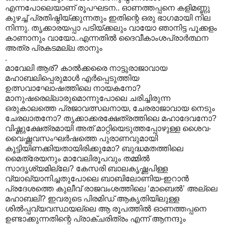
എന്നപോലെയാണ് രൂപഘടന.. ഓണത്തപ്പനെ കളിമണ്ണു
കുഴച്ച് പ്രതിഷ്ഠിയ്ക്കുന്നതും ഇതിന്റെ ഒരു ഭാഗമായി നില
നിന്നു. തൃക്കാരയപ്പാ പടിയ്ക്കലും വായോ ഞാനിട്ട പൂക്കളം
കാണാനും വായോ..എന്നതിൽ ദൈവീകാംശപ്രാർത്ഥന
അത്ര പ്രകടമല്ല താനും
.
മാവേലി ആര്? കാൽക്കരൈ നാട്ടുരാജാവായ
മഹാബലിപ്പെരുമാൾ എർപ്പെടുത്തിയ
ഉത്സവാഘോഷത്തിലെ നായകനോ?
മാനുഷരെല്ലാരുമൊന്നുപോലെ ചരിച്ചിരുന്ന
ഒരുകാലത്തെ പ്രജാവത്സലനായ, ചേരരാജാവായ നെടും
ചേരലാതനോ? തൃക്കാക്കരക്ഷേത്രത്തിലെ മഹാദേവനോ?
വിഷ്ണുക്ഷേത്രമായി അത് മാറ്റിയെടുത്തപ്പോഴുള്ള ശൈവ-
വൈഷ്ണവസംഘർഷത്തെ പുരാണവുമായി
കൂട്ടിയിണക്കിയതായിരിക്കുമോ? ബുദ്ധമതത്തിലെ
മൈത്രേയനും മാവേലിരൂപവും തമ്മിൽ
സാദൃശ്യമില്ലേ? കേസരി ബാലകൃഷ്ണപിള്ള
വ്യാഖ്യാനിച്ചതുപോലെ ബാബിലോണിയ-ഇറാൻ
പ്രദേശത്തെ കുലീവ് രാജവംശത്തിലെ ‘മാബെൽ’ അല്ലെ
മഹാബലി? ഇവരുടെ പിരമിഡ് ആകൃതിയിലുള്ള
ശിൽ‌പ്പവ്യവസ്ഥയല്ലെ ആ രൂപത്തിൽ ഓണത്തപ്പനെ
ഉണ്ടാക്കുന്നതിന്റെ പ്രാക്ചരിത്രം എന്ന് ആനന്ദും