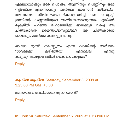
എല്ലാവര്‍ക്കും ഒരേ പൊക്കം, ആണിനും പെണ്ണിനും ഒരേ
സ്ട്രക്‌ചര്‍ എന്നൊന്നും അര്‍ത്ഥം കാണാന്‍ വഴിയില്ല.
അന്നത്തെ നീതിനിയമങ്ങള്‍ക്കനുസരിച്ച് ഒരു സെറ്റപ്പ്.
ഇന്നിന്റെ കണ്ണടയിലൂടെ അതിനെക്കാണുന്നത് എതിരന്‍
മുകളില്‍ പറഞ്ഞ മഹാബലിക്ക് ഓലക്കുട വരച്ച ആ
ചിത്രകാരന്‍ മൈന്‍ഡ്സെറ്റല്ലേ? ആ ചിത്രകാരന്‍
ഓലക്കുട മാത്രമേ കണ്ടിട്ടുണ്ടാവൂ.
ഓ.ടോ മൂന്ന്: സംസ്കൃതം എന്ന വാക്കിന്റെ അര്‍ത്ഥം
"ശവമടക്ക് കഴിഞ്ഞത്" എന്നല്ല എന്നു
കരുതുന്നവരുണ്ടെങ്കില്‍ കൈ പൊക്കുമോ?
Reply
കൃഷ്‌ണ.തൃഷ്‌ണ
Saturday, September 5, 2009 at
9:23:00 PM GMT+5:30
മനോഹരം‌. അല്ലാതെന്തു പറയാന്‍?
Reply
Inji Pennu
Saturday, September 5, 2009 at 10:30:00 PM