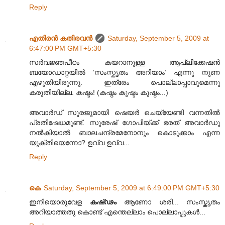
Reply
എതിരന്‍ കതിരവന്‍
Saturday, September 5, 2009 at
6:47:00 PM GMT+5:30
സർവജ്ഞപീഠം കയറാനുള്ള ആപ്ലിക്കേഷൻ
ബയോഡാറ്റയിൽ ‘സംസ്കൃതം അറിയാം’ എന്നു നുണ
എഴുതിയിരുന്നു. ഇത്രേം പൊല്ലാപ്പാവുമെന്നു
കരുതിയില്ല. കഷ്ടം! (കഷ്ഠം കുഷ്ടം കുഷ്ഠം...)
അവാർഡ് സൂരജുമായി ഷെയർ ചെയ്യേണ്ടി വന്നതിൽ
പ്രതിഷേധമുണ്ട്. സുരേഷ് ഗോപിയ്ക്ക് ഭരത് അവാർഡു
നൽകിയാൽ ബാലചന്ദ്രമേനോനും കൊടുക്കാം എന്ന
യുക്തിയെന്നോ? ഉവ്വ ഉവ്വ...
Reply
കെ
Saturday, September 5, 2009 at 6:49:00 PM GMT+5:30
ഇനിയൊരുവേള
കഷ്‍ഢം
ആണോ ശരി... സംസ്കൃതം
അറിയാത്തതു കൊണ്ട് എന്തെല്ലാം പൊല്ലാപ്പുകള്‍...