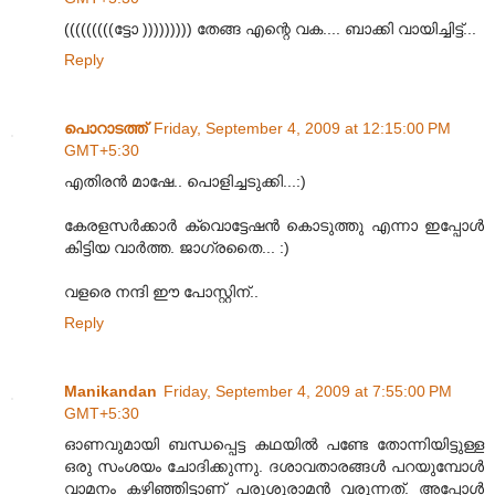
(((((((((ട്ടോ ))))))))) തേങ്ങ എന്റെ വക.... ബാക്കി വായിച്ചിട്ട്...
Reply
പൊറാടത്ത്
Friday, September 4, 2009 at 12:15:00 PM
GMT+5:30
എതിരൻ മാഷേ.. പൊളിച്ചടുക്കി...:)
കേരളസർക്കാർ ക്വൊട്ടേഷൻ കൊടുത്തു എന്നാ ഇപ്പോൾ
കിട്ടിയ വാർത്ത. ജാഗ്രതൈ... :)
വളരെ നന്ദി ഈ പോസ്റ്റിന്..
Reply
Manikandan
Friday, September 4, 2009 at 7:55:00 PM
GMT+5:30
ഓണവുമായി ബന്ധപ്പെട്ട കഥയിൽ പണ്ടേ തോന്നിയിട്ടുള്ള
ഒരു സംശയം ചോദിക്കുന്നു. ദശാവതാ‍രങ്ങൾ പറയുമ്പോൾ
വാമനം കഴിഞ്ഞിട്ടാണ് പരുശുരാമൻ വരുന്നത്. അപ്പോൾ