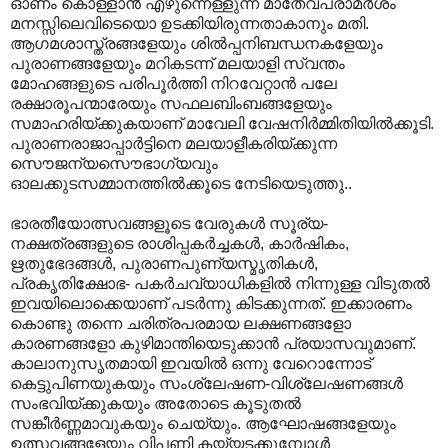
ഓണം കൊള്ളാൻ എഴുന്നെള്ളുന്ന മാതേവപരാമർശം
മനസ്സിലെവിടെയൊ ഉടക്കിയിരുന്നതാകാനും മതി.
ആഗമശാസ്ത്രങ്ങളേയും ശിൽ‌പ്പനിബന്ധനകളേയും
പുരാണങ്ങളേയും മറികടന്ന് മലയാളി സ്വന്തം
മോഹങ്ങളുടെ പരിപൂർത്തി നിറവേറ്റാൻ പലേ
രക്ഷാരൂപന്മാരേയും സഫലബിംബങ്ങളേയും
സമാഹരിയ്ക്കുകയാണ് മാവേലി വേഷനിർമ്മിതിയിൽക്കൂടി.
പുരാണരാജാപ്പാർട്ടിനെ മലയാളീകരിയ്ക്കുന്ന
സൌജന്യസൌഭാഗ്യവും
ഓലക്കുടസമ്മാനത്തിൽക്കൂടെ നേടിയെടുത്തു..
ഭാരതീയോത്സവങ്ങളൂടെ വേരുകൾ സൂര്യ-
നക്ഷത്രങ്ങളുടെ രാശിപ്പകർച്ചകൾ, കാർഷികം,
ഋതുഭേദങ്ങൾ, പുരാണപുണ്യസ്മൃതികൾ,
പ്രകൃതിക്ഷോഭ- പകർചവ്യാധികളിൽ നിന്നുള്ള വിടുതൽ
ഇവയിലൊക്കെയാണ് പടർന്നു കിടക്കുന്നത്. ഇക്കാരണം
കൊണ്ടു തന്നെ ചരിത്രപരമായ ലക്ഷണങ്ങളോ
കാരണങ്ങളോ കുഴിമാന്തിയെടുക്കാൻ പ്രയാസവുമാണ്.
കാലാനുസൃതമായി ഇവയിൽ ഒന്നു വേറൊന്നോട്
കെട്ടുപിണയുകയും സംശ്ലേഷണ-വിശ്ലേഷണങ്ങൾ
സംഭവിയ്ക്കുകയും അതോടെ കൂടുതൽ
സങ്കീർണ്ണമാവുകയും ചെയ്യും. ആഘോഷങ്ങളേയും
ഉത്സവങ്ങളേയും വിപണി കയ്യടക്കുമ്പോൾ