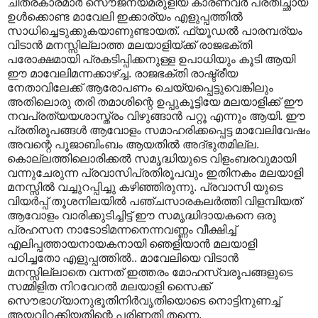
ചിത്രകാരമാർ സൌജന്യമരുളിയ കാരണവർ പ്രതിച്ഛായ
ഉൾക്കൊണ്ട മാവേലി ഇക്കാര്യം എളുപ്പത്തിൽ
സാധിച്ചെടുക്കുകയാണുണ്ടായത്. ഫ്യൂഡൽ പാരമ്പര്യം
വിടാൻ മനസ്സില്ലാത്ത മലയാളിയ്ക്ക് രാജഭക്തി
പരോക്ഷമായി പ്രകടിപ്പിക്കനുള്ള ഉപാധിയും കൂടി ആയി
ഈ മാവേലിമന്നക്കാഴ്ച്ച. രാജഭക്തി രാഷ്ട്രീയ
നേതാവിലേക്ക് ആരോപണം ചെയ്യപ്പെട്ടുവെങ്കിലും
അതിലൊരു തരി തമാശിന്റെ ഉപ്പുകൂട്ടിയേ മലയാളിക്ക് ഈ
നവപ്രത്യയശാസ്ത്രം വിഴുങ്ങാൻ പറ്റൂ എന്നും ആയി. ഈ
പ്രതിരൂപങ്ങൾ ആവോളം സമാഹരിക്കപ്പെട്ട മാവേലിവേഷം
അവന്റെ പൂജാ‍ബിംബം ആയതിൽ അദ്ഭുതമില്ല.
കൊല്ലത്തിലൊരിക്കൽ സമൃദ്ധിയുടെ വിളംബരവുമായി
വന്നുചേരുന്ന പ്രവാസിപ്രതിരൂപവും ഇതിനകം മലയാളി
മനസ്സിൽ വച്ചുറപ്പിച്ചു കഴിഞ്ഞിരുന്നു. പ്രവാസി യുടെ
വിയർപ്പ് തൂശനിലയിൽ പഞ്ചസാരകലർത്തി വിളമ്പിയത്
ആവോളം വാരിക്കുടിച്ചിട്ട് ഈ സമൃദ്ധിദായകനെ ഒരു
പ്രഹസന നാടോടിമന്നനെന്നവണ്ണം വീക്ഷിച്ച്
എലിപ്പത്തായനായകനായി ഞെളിയാൻ മലയാളി
പഠിച്ചതോ എളുപ്പത്തിൽ.. മാവേലിയെ വിടാൻ
മനസ്സില്ലാതെ വന്നത് ഇത്തരം മോഹസ്വരൂപങ്ങളുടെ
സമ്മിളിത നിറവേറൽ മലയാളി സൈക്ക്
സൌഭാഗ്യാനുഭൂതിനിർവൃതിയൊടെ നൊട്ടിനുണച്ച്
അയവിറക്കിയതിന്റെ പരിണതി തന്നെ.