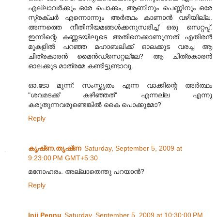
എല്ലാവര്‍ക്കും ഒരേ പൊക്കം, ആണിനും പെണ്ണിനും ഒരേ
സ്ട്രക്‌ചര്‍ എന്നൊന്നും അര്‍ത്ഥം കാണാന്‍ വഴിയില്ല.
അന്നത്തെ നീതിനിയമങ്ങള്‍ക്കനുസരിച്ച് ഒരു സെറ്റപ്പ്.
ഇന്നിന്റെ കണ്ണടയിലൂടെ അതിനെക്കാണുന്നത് എതിരന്‍
മുകളില്‍ പറഞ്ഞ മഹാബലിക്ക് ഓലക്കുട വരച്ച ആ
ചിത്രകാരന്‍ മൈന്‍ഡ്സെറ്റല്ലേ? ആ ചിത്രകാരന്‍
ഓലക്കുട മാത്രമേ കണ്ടിട്ടുണ്ടാവൂ.
ഓ.ടോ മൂന്ന്: സംസ്കൃതം എന്ന വാക്കിന്റെ അര്‍ത്ഥം
"ശവമടക്ക് കഴിഞ്ഞത്" എന്നല്ല എന്നു
കരുതുന്നവരുണ്ടെങ്കില്‍ കൈ പൊക്കുമോ?
Reply
കൃഷ്‌ണ.തൃഷ്‌ണ
Saturday, September 5, 2009 at
9:23:00 PM GMT+5:30
മനോഹരം‌. അല്ലാതെന്തു പറയാന്‍?
Reply
Inji Pennu
Saturday, September 5, 2009 at 10:30:00 PM