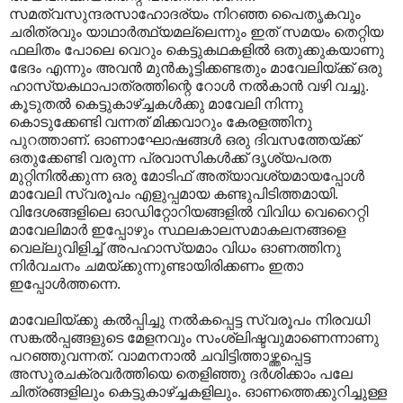
സമത്വസുന്ദരസാഹോദര്യം നിറഞ്ഞ പൈതൃകവും
ചരിത്രവും യാഥാർത്ഥ്യമല്ലെന്നും ഇത് സമയം തെറ്റിയ
ഫലിതം പോലെ വെറും കെട്ടുകഥകളിൽ ഒതുക്കുകയാണു
ഭേദം എന്നും അവൻ മുൻകൂട്ടിക്കണ്ടതും മാവേലിയ്ക്ക് ഒരു
ഹാസ്യകഥാപാത്രത്തിന്റെ റോൾ നൽകാൻ വഴി വച്ചു.
കൂടുതൽ കെട്ടുകാഴ്ച്ചകൾക്കു മാവേലി നിന്നു
കൊടുക്കേണ്ടി വന്നത് മിക്കവാറും കേരളത്തിനു
പുറത്താണ്. ഓണാഘോഷങ്ങൾ ഒരു ദിവസത്തേയ്ക്ക്
ഒതുക്കേണ്ടി വരുന്ന പ്രവാ‍സികൾക്ക് ദൃശ്യപരത
മുറ്റിനിൽക്കുന്ന ഒരു മോടിഫ് അത്യാവശ്യമായപ്പോൾ
മാവേലി സ്വരൂപം എളുപ്പമായ കണ്ടുപിടിത്തമായി.
വിദേശങ്ങളിലെ ഓഡിറ്റോറിയങ്ങളിൽ വിവിധ വെറൈറ്റി
മാവേലിമാർ ഇപ്പോഴും സ്ഥലകാലസമാകലനങ്ങളെ
വെല്ലുവിളിച്ച് അപഹാസ്യമാം വിധം ഓണത്തിനു
നിർവചനം ചമയ്ക്കുന്നുണ്ടായിരിക്കണം ഇതാ
ഇപ്പോൾത്തന്നെ.
മാവേലിയ്ക്കു കൽ‌പ്പിച്ചു നൽകപ്പെട്ട സ്വരൂപം നിരവധി
സങ്കൽ‌പ്പങ്ങളുടെ മേളനവും സംശ്ലിഷ്ടവുമാണെന്നാണു
പറഞ്ഞുവന്നത്. വാമനനാൽ ചവിട്ടിത്താഴ്ത്തപ്പെട്ട
അസുരചക്രവർത്തിയെ തെളിഞ്ഞു ദർശിക്കാം പലേ
ചിത്രങ്ങളിലും കെട്ടുകാഴ്ച്ചകളിലും. ഓണത്തെക്കുറിച്ചുള്ള