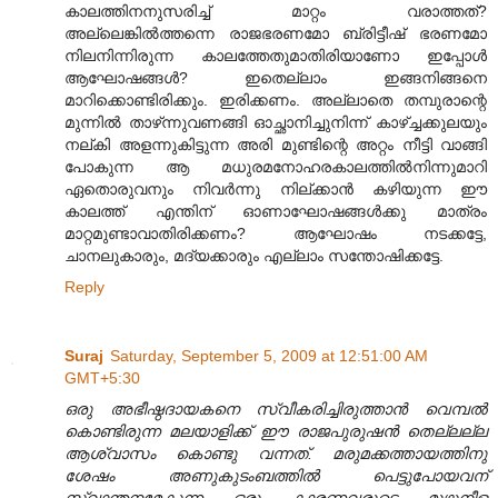
കാലത്തിനനുസരിച്ച്‌ മാറ്റം വരാത്തത്‌?
അല്ലെങ്കില്‍ത്തന്നെ രാജഭരണമോ ബ്രിട്ടീഷ്‌ ഭരണമോ
നിലനിന്നിരുന്ന കാലത്തേതുമാതിരിയാണോ ഇപ്പോള്‍
ആഘോഷങ്ങള്‍? ഇതെല്ലാം ഇങ്ങനിങ്ങനെ
മാറിക്കൊണ്ടിരിക്കും. ഇരിക്കണം. അല്ലാതെ തമ്പുരാന്റെ
മുന്നില്‍ താഴ്‌ന്നുവണങ്ങി ഓച്ഛാനിച്ചുനിന്ന് കാഴ്ച്ചക്കുലയും
നല്‌കി അളന്നുകിട്ടുന്ന അരി മുണ്ടിന്റെ അറ്റം നീട്ടി വാങ്ങി
പോകുന്ന ആ മധുരമനോഹരകാലത്തില്‍നിന്നുമാറി
ഏതൊരുവനും നിവര്‍ന്നു നില്‌ക്കാന്‍ കഴിയുന്ന ഈ
കാലത്ത്‌ എന്തിന്‌ ഓണാഘോഷങ്ങള്‍ക്കു മാത്രം
മാറ്റമുണ്ടാവാതിരിക്കണം? ആഘോഷം നടക്കട്ടേ,
ചാനലുകാരും, മദ്യക്കാരും എല്ലാം സന്തോഷിക്കട്ടേ.
Reply
Suraj
Saturday, September 5, 2009 at 12:51:00 AM
GMT+5:30
ഒരു അഭീഷ്ഠദായകനെ സ്വീകരിച്ചിരുത്താൻ വെമ്പൽ
കൊണ്ടിരുന്ന മലയാളിക്ക് ഈ രാജപുരുഷൻ തെല്ലല്ല
ആശ്വാസം കൊണ്ടു വന്നത്. മരുമക്കത്തായത്തിനു
ശേഷം അണുകുടംബത്തിൽ പെട്ടുപോയവന്