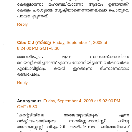
കേരളമാണോ മഹാബലിയാണോ ആദ്യം ഉണ്ടായത്?
കേരളം പരശുരാമ സൃഷ്ടിയാണെന്നാണല്ലൊ പൊതുവെ
പറയപ്പെടുന്നത്.
Reply
Cibu C J (സിബു)
Friday, September 4, 2009 at
8:24:00 PM GMT+5:30
മാവേലിയുടെ രൂപം സാന്താക്ലോസിനെ
മലയാളീകരിച്ചതാണ്‌ എന്നും തോന്നിയിട്ടുണ്ട്. വർഷാവർഷം
എല്ലാവീട്ടിലും കയറി ഇറങ്ങുന്ന ടീംസാണല്ലോ
രണ്ടുപേരും.
Reply
Anonymous
Friday, September 4, 2009 at 9:02:00 PM
GMT+5:30
“കമന്റടിയിലെ തേങ്ങയുടയ്ക്കുക“ എന്ന
വർഗ്ഗീയചടങ്ങിലൂടെ സവർണ്ണഫാസിസ്റ്റ് ഹിന്ദു
ആറെസ്സെസ്സ് വീഎച്പി അതിപ്രസരം ബ്ലോഗിലേക്ക്