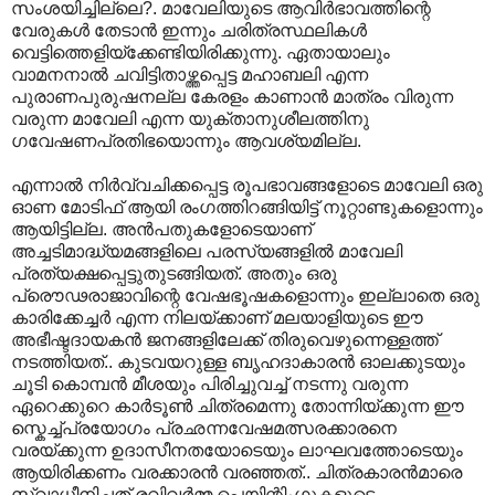
സംശയിച്ചില്ലെ?. മാവേലിയുടെ ആവിർഭാവത്തിന്റെ
വേരുകൾ തേടാൻ ഇന്നും ചരിത്രസ്ഥലികൾ
വെട്ടിത്തെളിയ്ക്കേണ്ടിയിരിക്കുന്നു. ഏതായാലും
വാമനനാൽ ചവിട്ടിതാഴ്ത്തപ്പെട്ട മഹാബലി എന്ന
പുരാണപുരുഷനല്ല കേരളം കാണാൻ മാത്രം വിരുന്ന
വരുന്ന മാവേലി എന്ന യുക്താനുശീലത്തിനു
ഗവേഷണപ്രതിഭയൊന്നും ആവശ്യമില്ല.
എന്നാൽ നിർവ്വചിക്കപ്പെട്ട രൂപഭാവങ്ങളോടെ മാവേലി ഒരു
ഓണ മോടിഫ് ആയി രംഗത്തിറങ്ങിയിട്ട് നൂറ്റാണ്ടുകളൊന്നും
ആയിട്ടില്ല. അൻപതുകളോടെയാണ്
അച്ചടിമാദ്ധ്യമങ്ങളിലെ പരസ്യങ്ങളിൽ മാവേലി
പ്രത്യക്ഷപ്പെട്ടുതുടങ്ങിയത്. അതും ഒരു
പ്രൌഢരാജാവിന്റെ വേഷഭൂഷകളൊന്നും ഇല്ലാതെ ഒരു
കാരിക്കേച്ചർ എന്ന നിലയ്ക്കാണ് മലയാളിയുടെ ഈ
അഭീഷ്ടദായകൻ ജനങ്ങളിലേക്ക് തിരുവെഴുന്നെള്ളത്ത്
നടത്തിയത്.. കുടവയറുള്ള ബൃഹദാകാരൻ ഓലക്കുടയും
ചൂടി കൊമ്പൻ മീശയും പിരിച്ചുവച്ച് നടന്നു വരുന്ന
ഏറെക്കുറെ കാർടൂൺ ചിത്രമെന്നു തോന്നിയ്ക്കുന്ന ഈ
സ്കെച്ച്പ്രയോഗം പ്രഛന്നവേഷമത്സരക്കാരനെ
വരയ്ക്കുന്ന ഉദാസീനതയോടെയും ലാഘവത്തോടെയും
ആയിരിക്കണം വരക്കാരൻ വരഞ്ഞത്.. ചിത്രകാരൻമാരെ
സ്വാധീനിച്ചത് രവിവർമ്മ പെയിന്റിംഗുകളുടെ