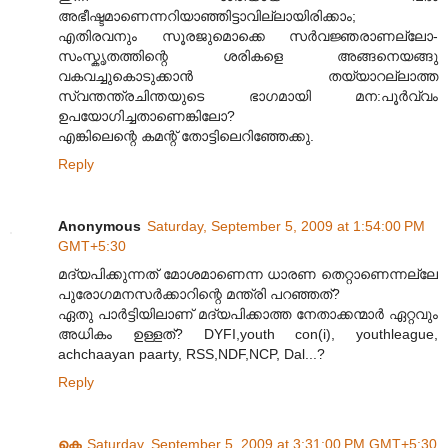
അഭീഷ്ടമാണെന്നറിയാഞ്ഞിട്ടാവില്ലായിരിക്കാം;
എതിരവനും സൂരജുമൊക്കെ സർവജ്ഞരാണല്ലോ-
സംസ്കൃതത്തിന്റെ ശരികളെ അങ്ങനെയങ്ങു
വകവച്ചുകൊടുക്കാൻ തയ്യാറല്ലാത്ത
സ്വന്തന്ത്രചിന്തയുടെ ഭാഗമായി മന:പൂർവ്വം
ഉപയോഗിച്ചതാണെങ്കിലോ?
എങ്കിലെന്റെ കമന്റ് തോട്ടിലെറിഞ്ഞേക്കു.
Reply
Anonymous
Saturday, September 5, 2009 at 1:54:00 PM
GMT+5:30
മദ്യപിക്കുന്നത് മോശമാണെന്ന ധാരണ തെറ്റാണെന്നല്ലേ
പുരോഗമനസർക്കാറിന്റെ മന്ത്രി പറഞ്ഞത്?
ഏതു പാർട്ടിയിലാണ് മദ്യപിക്കാത്ത നേതാക്കന്മാർ ഏറ്റവും
അധികം ഉള്ളത്? DYFI,youth con(i), youthleague,
achchaayan paarty, RSS,NDF,NCP, Dal...?
Reply
കെ
Saturday, September 5, 2009 at 3:31:00 PM GMT+5:30