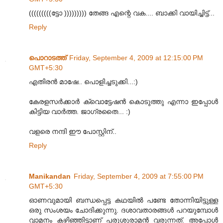
(((((((((ട്ടോ ))))))))) തേങ്ങ എന്റെ വക.... ബാക്കി വായിച്ചിട്ട്...
Reply
പൊറാടത്ത്
Friday, September 4, 2009 at 12:15:00 PM
GMT+5:30
എതിരൻ മാഷേ.. പൊളിച്ചടുക്കി...:)
കേരളസർക്കാർ ക്വൊട്ടേഷൻ കൊടുത്തു എന്നാ ഇപ്പോൾ
കിട്ടിയ വാർത്ത. ജാഗ്രതൈ... :)
വളരെ നന്ദി ഈ പോസ്റ്റിന്..
Reply
Manikandan
Friday, September 4, 2009 at 7:55:00 PM
GMT+5:30
ഓണവുമായി ബന്ധപ്പെട്ട കഥയിൽ പണ്ടേ തോന്നിയിട്ടുള്ള
ഒരു സംശയം ചോദിക്കുന്നു. ദശാവതാ‍രങ്ങൾ പറയുമ്പോൾ
വാമനം കഴിഞ്ഞിട്ടാണ് പരുശുരാമൻ വരുന്നത്. അപ്പോൾ