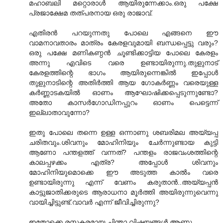
മഹാബലി മറ്റൊരാൾ ആയിരുന്നേക്കാം.ഒരു പക്ഷേ
പ്രജാക്ഷേമ തത്പരനായ ഒരു രാജാവ്.
എതിരൻ പറയുന്നതു പോലെ എങ്ങനെ ഈ
വാമനാവതാരം മാത്രം കേരളവുമായി ബന്ധപ്പെട്ടു വരും?
ഒരു പക്ഷേ മണികണ്ഠൻ ചൂണ്ടിക്കാട്ടിയ പോലെ കേരളം
അന്നു എവിടെ വരെ ഉണ്ടായിരുന്നു.തുളുനാട്
കേരളത്തിന്റെ ഭാഗം ആയിരുന്നെങ്കിൽ ഇപ്പോൾ
തുളുനാടിന്റെ അതിർത്തി ആയ ഗോകർണ്ണം വരെയുള്ള
കർണ്ണാടകയിൽ ഓണം ആഘോഷിക്കപ്പെടുന്നുണ്ടോ?
അതോ കാസർ‌ഗോഡിനപ്പുറം ഓണം പെട്ടെന്ന്
ഇല്ലാതാവുന്നോ?
ഇതു പോലെ തന്നെ ഉള്ള ഒന്നാണു ശബരിമല അയ്യപ്പ
ചരിതവും.ശിവനും മോഹിനിയും ചേർന്നുണ്ടായ കുട്ടി
ആണോ പന്തളത്ത് വന്നത്? പന്തളം രാജവംശത്തിന്റെ
കാലപ്പഴക്കം എത്ര? അപ്പോൾ ശിവനും
മോഹിനിയുമൊക്കെ ഈ അടുത്ത കാൽം വരെ
ഉണ്ടായിരുന്നു എന്ന് വേണം കരുതാൻ..അയ്യപ്പൻ
കാട്ടുജാതിക്കരുടെ ആരാധനാ മൂർത്തി അയിരുന്നുവെന്നു
വായിച്ചിട്ടുണ്ട്.വാവർ എന്ന് ജീവിച്ചിരുന്നു?
ഇതോക്കെ രസകരമായ ചിന്താ വിഷയങ്ങൾ ആണു..