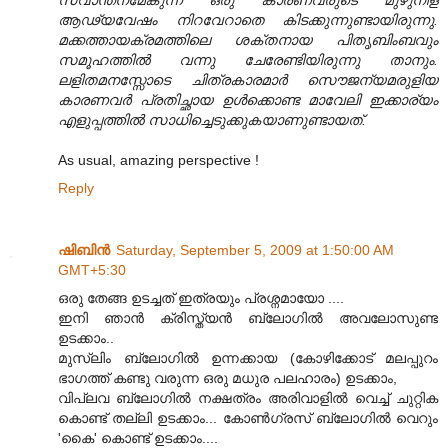
സ്വാന്തനമേകുന്ന ഒരു കാരണവരുടെ മുഴുനീള
ആഢ്യവേഷം നിറവേറാതെ കിടക്കുന്നുണ്ടായിരുന്നു.
മക്കത്തായക്രമത്തിലെ ശക്തനായ പിതൃബിംബവും
സമൂഹത്തിൽ വന്നു ചേരേണ്ടിയിരുന്നു താനും.
ലളിതമനസ്സോടെ ചിത്രകാരമാർ സൌജന്യമരുളിയ
കാരണവർ പ്രതിച്ഛായ ഉൾക്കൊണ്ട മാവേലി ഇക്കാര്യം
എളുപ്പത്തിൽ സാധിച്ചെടുക്കുകയാണുണ്ടായത്.
As usual, amazing perspective !
Reply
ഷിബിന്‍
Saturday, September 5, 2009 at 1:50:00 AM
GMT+5:30
ഒരു തേങ്ങ ഉടച്ചത് ഇത്രയും പ്രശ്നമായോ ....
ഇനി ഞാന്‍ ക്രിസ്ത്യന്‍ ബ്ലോഗില്‍ അവലോസുണ്ട
ഉടക്കാം..
മുസ്ലിം ബ്ലോഗില്‍ ഉന്നക്കായ (കോഴിക്കോട് മലപ്പുറം
ഭാഗത്ത് കണ്ടു വരുന്ന ഒരു മധുര പലഹാരം) ഉടക്കാം,
വിപ്ലവ ബ്ലോഗില്‍ നക്ഷത്രം അരിവാളില്‍ വെച്ച് ചുറ്റിക
കൊണ്ട് തല്ലി ഉടക്കാം... കോണ്‍ഗ്രസ്‌ ബ്ലോഗില്‍ വെറും
'കൈ' കൊണ്ട് ഉടക്കാം....