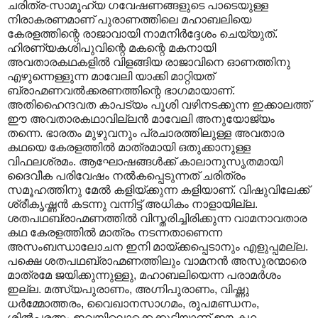
ചരിത്ര-സാമൂഹ്യ ഗവേഷണങ്ങളുടെ പാടെയുള്ള
നിരാകരണമാണ് പുരാണത്തിലെ മഹാബലിയെ
കേരളത്തിന്റെ രാജാവായി നാമനിർദ്ദേശം ചെയ്യുത്.
ഹിരണ്യകശിപുവിന്റെ മകന്റെ മകനായി
അവതാരകഥകളിൽ വിളങ്ങിയ രാജാവിനെ ഓണത്തിനു
എഴുന്നെള്ളുന്ന മാവേലി യാക്കി മാറ്റിയത്
ബ്രാഹ്മണവൽക്കരണത്തിന്റെ ഭാഗമായാണ്.
അതിഹൈന്ദവത കാപട്യം പൂശി വഴിനടക്കുന്ന ഇക്കാലത്ത്
ഈ അവതാരകഥാ‍വില്ലൻ മാവേലി അനുയോജ്യം
തന്നെ. ഭാരതം മുഴുവനും പ്രചാരത്തിലുള്ള അവതാര
കഥയെ കേരളത്തിൽ മാത്രമായി ഒതുക്കാനുള്ള
വിഫലശ്രമം. ആഘോഷങ്ങൾക്ക് കാലാനുസൃതമായി
ദൈവീക പരിവേഷം നൽകപ്പെടുന്നത് ചരിത്രം
സമൂഹത്തിനു മേൽ കളിയ്ക്കുന്ന കളിയാണ്. വിഷുവിലേക്ക്
ശ്രീകൃഷ്ണൻ കടന്നു വന്നിട്ട് അധികം നാളായില്ല.
ശതപഥബ്രാഹ്മണത്തിൽ വിസ്തരിച്ചിരിക്കുന്ന വാമനാവതാര
കഥ കേരളത്തിൽ മാത്രം നടന്നതാണെന്ന
അസംബന്ധാലോചന ഇനി മായ്ക്കപ്പെടാനും എളുപ്പമല്ല.
പക്ഷെ ശതപഥബ്രാഹ്മണത്തിലും വാമനൻ അസുരന്മാരെ
മാത്രമേ ജയിക്കുന്നുള്ളു, മഹാബലിയെന്ന പരാമർശം
ഇല്ല. മത്സ്യപുരാണം, അഗ്നിപുരാണം, വിഷ്ണു
ധർമ്മോത്തരം, വൈഖാനസാഗമം, രൂപമണ്ഡനം,
ശിൽ‌പ്പരത്നം ഇവയിലൊക്കെക്കൂടിയാണ് ഈ കഥ