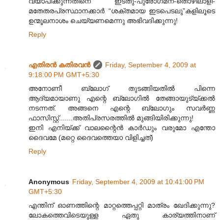
വ്യാപിക്കുന്നതിനെ ഇടതു-പുരോഗമന-തൊഴിലാളി-
മതേതരപ്രസ്ഥാനക്കാർ “ശക്തമായ ഇടപെടലു”കളിലൂടെ
ഉന്മൂലനാശം ചെയ്യണമെന്നു അഭിവദിക്കുന്നു!
Reply
എതിരന്‍ കതിരവന്‍
Friday, September 4, 2009 at
9:18:00 PM GMT+5:30
അനോണീ ബ്ലോഗ് തുടങ്ങിയതിൽ പിന്നെ
ആദ്യമായാണു എന്റെ ബ്ലോഗിൽ തേങ്ങായുട്യ്ക്കൽ
നടന്നത്. അങ്ങനെ എന്റെ ബ്ലോഗും സവർണ്ണ
ഫാസിസ്റ്റ്.......അതിപ്രസരത്തിൽ മുങ്ങിയിരിക്കുന്നു!
ഇനി എനിയ്ക്ക് വാലന്റൈൻ കാർഡും വരുമോ എന്തോ
ദൈവമേ (മറ്റെ ദൈവത്തെയാ വിളിച്ചത്)
Reply
Anonymous
Friday, September 4, 2009 at 10:41:00 PM
GMT+5:30
എന്തിന്‌ ഓണത്തിന്റെ മാറ്റത്തെപ്പറ്റി മാത്രം ഖേദിക്കുന്നു?
ലോകത്തെവിടെയുള്ള ഏതു കാര്യത്തിനാണ്‌