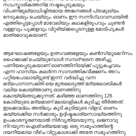
സാംസ്കാരികത്തനിമ നഷ്ടപ്പെടുകയും
വിപണിമൂല്യാധിഷ്ഠിതമായ അങ്കനങ്ങൾ പ്രാമുഖ്യം
നേടുകയും ചെയ്യും. ഓണം ഈ സന്നിഗ്ധാവസ്ഥയിൽ
എത്തിപ്പെട്ടപ്പോൾ മാവേലിയും കഥകളിരൂപവും ചുണ്ടൻ
വള്ളവും പൂക്കളവും വിറ്റഴിയ്ക്കപ്പെടനുള്ള മോടിഫുകൾ
മാത്രമാവുകയാണ്.
ആഘോഷങ്ങളേയും ഉത്സവങ്ങളേയും കൺസ്യൂമെറിസം
ഹൈജാക്ക് ചെയ്യുമ്പോൾ സമ്പദ്ഘടന അഴിച്ചു
പണിയപ്പെടുകയാണ് ഓണത്തിനിടയ്ക്ക് പൂട്ടുകച്ചവടം
എന്ന ഹാസ്യം കലർന്ന സാമ്പത്തികവീക്ഷണം അറം
പറ്റിയപോലായിട്ടുണ്ട് ഇന്ന്. വർദ്ധിച്ചു വന്ന
മദ്യപാനാസക്തി യെ മുതലെടുത്ത് മദ്യലോബികൾ
വലിയ കൊയ്ത്താണു ഓണത്തിനു
കൊയ്യ്തെടുക്കുന്നത്. കഴിഞ്ഞ ഓണത്തിനു 126
കോടിയുടെ മദ്യമാണ് മലയാളികൾ കുടിച്ചു തീർത്തത്.
ഇക്കൊല്ലം അതിലും കൂടി കുടിയുടെ വിളവ്. ഓണം
കയ്യടക്കിയ സർക്കാരും ഉദ്ദിഷ്ടകാര്യസാദ്ധ്യത്തിനു
ഉപകാരസ്മരണയാൽ നിർവൃതിയടയുന്നു. ഖജനാവു
നിറയുന്ന ഐശ്വര്യയവേള. ഒരു സമൂഹത്തിന്റെ
ദയനീയമായ വീഴ്ച വിറ്റുകാശാക്കി അതേ സമൂഹത്തിനു