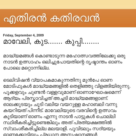
എതിരന്‍ കതിരവന്‍
Friday, September 4, 2009
മാവേലി, കുട....... കുപ്പി........
മാദ്ധ്യമങ്ങൾ കൊണ്ടാടുന്ന മഹോത്സവത്തിലേക്കു ഒരു
നാടൻ ഉത്സാഹം ഒലിച്ചുപോയതിന്റെ ദൃഷ്ടാന്തം ഓണം
പോലെ മറ്റൊന്നില്ല.
ടെലിവിഷൻ വ്യാപകമാകുന്നതിനു മുൻപേ ഓണ
മോടിഫുകൾ മാദ്ധ്യമങ്ങളിൽ തെളിഞ്ഞു വിളങ്ങിയിരുന്നു.
പൂക്കളവും ചുണ്ടൻ വള്ളവുമാണ് ഓണാഘോഷമെന്ന്
ആദ്യം പ്രസ്താവിച്ചത് അച്ചടി മാദ്ധ്യമങ്ങളാണ്.
ഓലക്കുടയും ചൂടി വലിയ വയറുള്ള മഹാബലി വന്നു
കയറിയത് പിന്നീട്. മാവേലിയുടെ വരവിന്റെ ഉത്സവം
കൂടിയാണ് ഓണം എന്നു നാടൻ പാട്ടുകൾ ചൊല്ലി
സ്ഥിരീകരിച്ചിട്ടുണ്ടെങ്കിലും അത് പ്രത്യക്ഷത്തിൽ
സ്വാംശീകരിച്ചില്ല മലയാളി. പൂവിടലും സദ്യയും
ഓണക്കോടിയും പ്രധാന അനുഷ്ഠാനങ്ങൾ