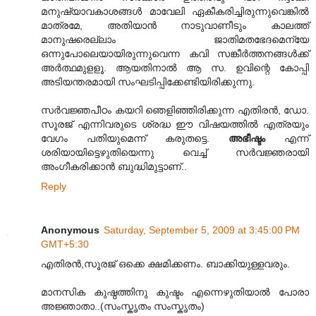
മനുഷ്യാവകാശങ്ങള്‍ മാവേലി ഏകീകരിച്ചിരുന്നുവെങ്കില്‍
മാത്രമേ, അതിയാന്‍ നാടുവാണീടും കാലത്ത്
മാനുഷരെല്ലാം ജാതിമതഭേദമെന്യേ
ഒന്നുപോലെയായിരുന്നുവെന്ന കവി സങ്കീര്‍ത്തനങ്ങള്‍ക്ക്
അര്‍ത്ഥമുളളൂ. ആയതിനാല്‍ ആ സ. ഉവിന്റെ കോപ്പി
അടിയന്തരമായി സംഘടിപ്പിക്കേണ്ടിയിരിക്കുന്നു.
സര്‍വജ്ഞപീഠം കയറി ഞെളിഞ്ഞിരിക്കുന്ന എതിരന്‍, ഡോ.
സൂരജ് എന്നിവരുടെ ശ്രദ്ധ ഈ വിഷയത്തില്‍ എത്രയും
വേഗം പതിയുമെന്ന് കരുതട്ടെ.
അഭീഷ്ടം
എന്ന്
ശരിയായിട്ടെഴുതിയെന്നു വെച്ച് സര്‍വജ്ഞരായി
അംഗീകരിക്കാന്‍ ബുദ്ധിമുട്ടാണ്..
Reply
Anonymous
Saturday, September 5, 2009 at 3:45:00 PM
GMT+5:30
എതിരന്‍,സൂരജ് ഒക്കെ ക്ഷമിക്കണം. ബാക്കിയുള്ളവരും.
മാനസിക കുഷ്ഠത്തിനു കുഷ്ടം എന്നെഴുതിയാല്‍ പോരാ
അജ്ഞാതാ..(സംസ്കൃതം സംസ്കൃതം)