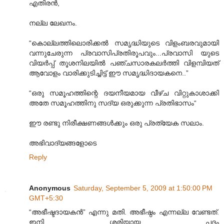
എതിരന്‍,
നല്ല ലേഖനം.
“കൊല്ലത്തിലൊരിക്കല്‍ സമൃദ്ധിയുടെ വിളംബരവുമായി
വന്നുചേരുന്ന പ്രവാസിപ്രതിരൂപവും...പ്രവാസി യുടെ
വിയർപ്പ് തൂശനിലയില്‍ പഞ്ചസാരകലര്‍ത്തി വിളമ്പിയത്
ആവോളം വാരിക്കുടിച്ചിട്ട് ഈ സമൃദ്ധിദായകനെ..”
“ഒരു സമൂഹത്തിന്റെ ദയനീയമായ വീഴ്ച വിറ്റുകാശാക്കി
അതേ സമൂഹത്തിനു സദ്യ ഒരുക്കുന്ന പ്രതിഭാസം“
ഈ രണ്ടു നിരീക്ഷണങ്ങള്‍ക്കും ഒരു പ്രത്യേക സലാം.
അഭിവാദ്യങ്ങളോടെ
Reply
Anonymous
Saturday, September 5, 2009 at 1:50:00 PM
GMT+5:30
“അഭീഷ്ടദായകൻ” എന്നു മതി. അഭീഷ്ഠം എന്നല്ല വേണ്ടത്.
ഇനി ശരിയായ പദം