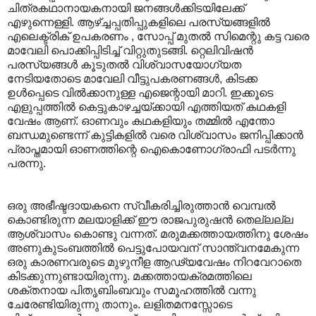
ചിത്രകഥാനായകനായി ജനങ്ങൾക്കിടയിലേക്ക്
എഴുന്നെള്ളി. ആഴ്ച്ചപ്പതിപ്പുകളിലെ പരസ്യങ്ങളിൽ
എലെക്ട്രിക് ഉപകരണം , സോപ്പ് മുതൽ സിമെന്റു കട്ട വരെ
മാവേലി പൊക്കിപ്പിടിച്ച് വിറ്റുതുടങ്ങി. റ്റെലിവിഷൻ
പരസ്യങ്ങൾ കൂടുതൽ വിശ്വാസയോഗ്യത
നേടിയതോടെ മാവേലി വീട്ടുപകരണങ്ങൾ, കിടക്ക
ഉൾപ്പെടെ വിൽക്കാനുള്ള എജെന്റായി മാറി. ഇക്കൂടെ
എളുപ്പത്തിൽ കെട്ടുകാഴച്ചയ്ക്കായി എത്തിയത് കഥകളി
വേഷം ആണ്. ഓണവും കഥകളിയും തമ്മിൽ എന്തോ
ബന്ധമുണ്ടെന്ന് കുട്ടികളിൽ വരെ വിശ്വാസം ജനിപ്പിക്കാൻ
പ്രാപ്തമായി ഓണത്തിന്റെ ഐകൊണോഗ്രാഫി പടർന്നു
പരന്നു.
ഒരു അഭീഷ്ടദായകനെ സ്വീകരിച്ചിരുത്താൻ വെമ്പൽ
കൊണ്ടിരുന്ന മലയാളിക്ക് ഈ രാജപുരുഷൻ തെല്ലല്ല
ആശ്വാസം കൊണ്ടു വന്നത്. മരുമക്കത്തായത്തിനു ശേഷം
അണുകുടംബത്തിൽ പെട്ടുപോയവന് സാന്ത്വനമേകുന്ന
ഒരു കാരണവരുടെ മുഴുനീള ആഢ്യവേഷം നിറവേറാതെ
കിടക്കുന്നുണ്ടായിരുന്നു. മക്കത്തായക്രമത്തിലെ
ശക്തനായ പിതൃബിംബവും സമൂഹത്തിൽ വന്നു
ചേരേണ്ടിയിരുന്നു താനും. ലളിതമനസ്സോടെ