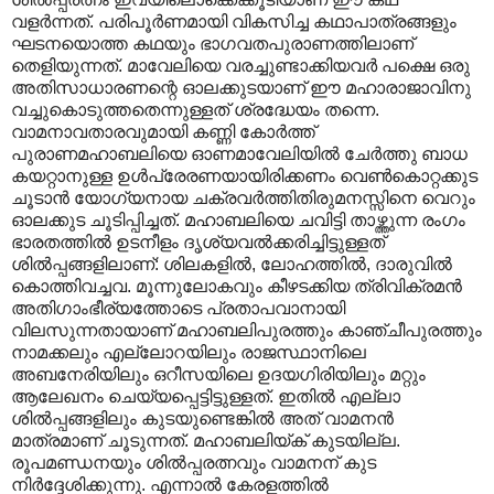
വളർന്നത്. പരിപൂർണമായി വികസിച്ച കഥാപാത്രങ്ങളും
ഘടനയൊത്ത കഥയും ഭാഗവതപുരാണത്തിലാണ്
തെളിയുന്നത്. മാവേലിയെ വരച്ചുണ്ടാക്കിയവർ പക്ഷെ ഒരു
അതിസാധാരണന്റെ ഓലക്കുടയാണ് ഈ മഹാരാജാവിനു
വച്ചുകൊടുത്തതെന്നുള്ളത് ശ്രദ്ധേയം തന്നെ.
വാമനാവതാരവുമായി കണ്ണി കോർത്ത്
പുരാണമഹാബലിയെ ഓണമാവേലിയിൽ ചേർത്തു ബാധ
കയറ്റാനുള്ള ഉൾപ്രേരണയായിരിക്കണം വെൺകൊറ്റക്കുട
ചൂടാൻ യോഗ്യനായ ചക്രവർത്തിതിരുമനസ്സിനെ വെറും
ഓലക്കുട ചൂടിപ്പിച്ചത്. മഹാബലിയെ ചവിട്ടി താഴ്ത്തുന്ന രംഗം
ഭാരതത്തിൽ ഉടനീളം ദൃശ്യവൽക്കരിച്ചിട്ടുള്ളത്
ശിൽ‌പ്പങ്ങളിലാണ്: ശിലകളിൽ, ലോഹത്തിൽ, ദാരുവിൽ
കൊത്തിവച്ചവ. മൂന്നുലോകവും കീഴടക്കിയ ത്രിവിക്രമൻ
അതിഗാംഭീര്യത്തോടെ പ്രതാപവാനായി
വിലസുന്നതായാണ് മഹാബലിപുരത്തും കാഞ്ചീപുരത്തും
നാമക്കലും എല്ലോറയിലും രാജസ്ഥാനിലെ
അബനേരിയിലും ഒറീസയിലെ ഉദയഗിരിയിലും മറ്റും
ആലേഖനം ചെയ്യപ്പെട്ടിട്ടുള്ളത്. ഇതിൽ എല്ലാ
ശിൽ‌പ്പങ്ങളിലും കുടയുണ്ടെങ്കിൽ അത് വാമനൻ
മാത്രമാണ് ചൂടുന്നത്. മഹാബലിയ്ക് കുടയില്ല.
രൂപമണ്ഡനയും ശിൽ‌പ്പരത്നവും വാമനന് കുട
നിർദ്ദേശിക്കുന്നു. എന്നാൽ കേരളത്തിൽ