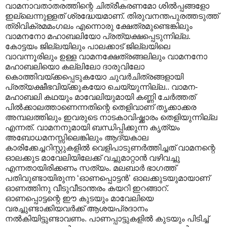
വാമനാവതാതരത്തിന്റെ ചിത്രീകരണമോ ശിൽ‌പ്പങ്ങളോ
ഇല്ലെന്നുള്ളത് ശ്രദ്ധേയമാണ്. തിരുവനന്തപുരത്തടുത്ത്
ത്രിവിക്രമമംഗലം എന്നൊരു ക്ഷേത്രമുണ്ടെങ്കിലും
വാമനനോ മഹാബലിയോ പ്രത്യക്ഷപ്പെടുന്നില്ല.
കോട്ടയം ജില്ലയിലും പാലക്കാട് ജില്ലയിലെ
വാവന്നൂരിലും ഉള്ള വാമനക്ഷേത്രങ്ങലിലും വാമനനോ
മഹാബലിയൊ കല്ലിലോ ദാരുവിലോ
കൊത്തിവയ്ക്കപ്പെടുകയോ ചുവർചിത്രങ്ങളായി
പ്രത്യക്ഷീഭവിയ്ക്കുകയോ ചെയ്യുന്നില്ല.. വാമന-
മഹാബലി കഥയും മാവേലിയുമായി കണ്ണി ചേർത്തത്
പിൽക്കാലത്താണെന്നതിന്റെ തെളിവാണ് തൃക്കാക്കര
അമ്പലത്തിലും ഇവരുടെ നാടകാവിഷ്ക്കാരം തെളിയുന്നില്ല
എന്നത്. വാമനനുമായി ബന്ധിപ്പിക്കുന്ന കൃത്യം
അബോധമനസ്സിലെങ്കിലും ആദ്യകാല
കാരിക്കേച്ചറിസ്റ്റുകളിൽ വെളിപാടുണർത്തിച്ചത് വാമനന്റെ
ഓലക്കുട മാവേലിയിലേക്ക് വച്ചുമാറ്റാൻ വഴിവച്ചു
എന്നതായിരിക്കണം സത്യം. മലബാർ ഭാഗത്ത്
പതിവുണ്ടായിരുന്ന ‘ഓണപ്പൊട്ടൻ’ ഓലക്കുടയുമായാണ്
ഓണത്തിനു വീടുവീടാന്തരം കയറി ഇറങ്ങാറ്.
ഓണപ്പൊട്ടന്റെ ഈ കുടയും മാവേലിയെ
വരച്ചുണ്ടാക്കിയവർക്ക് ആശയപ്രദാനം
നൽകിയിട്ടുണ്ടാവണം. പാണപ്പാട്ടുകളിൽ കുടയും പിടിച്ച്