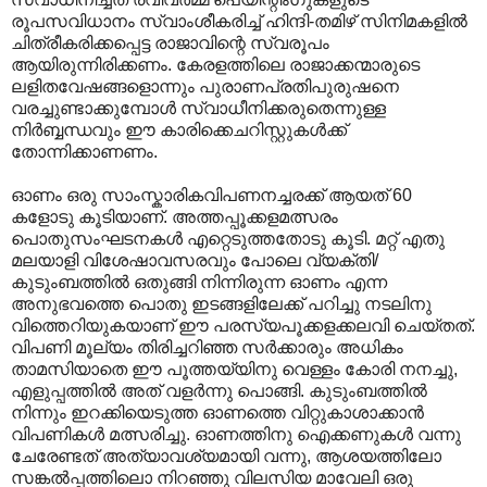
രൂപസവിധാനം സ്വാംശീകരിച്ച് ഹിന്ദി-തമിഴ് സിനിമകളിൽ
ചിത്രീകരിക്കപ്പെട്ട രാജാവിന്റെ സ്വരൂപം
ആയിരുന്നിരിക്കണം. കേരളത്തിലെ രാജാക്കന്മാരുടെ
ലളിതവേഷങ്ങളൊന്നും പുരാണപ്രതിപുരുഷനെ
വരച്ചുണ്ടാക്കുമ്പോൾ സ്വാധീനിക്കരുതെന്നുള്ള
നിർബ്ബന്ധവും ഈ കാരിക്കെചറിസ്റ്റുകൾക്ക്
തോന്നിക്കാണണം.
ഓണം ഒരു സാംസ്കാരികവിപണനച്ചരക്ക് ആയത് 60
കളോടു കൂടിയാണ്. അത്തപ്പൂക്കളമത്സരം
പൊതുസംഘടനകൾ എറ്റെടുത്തതോടു കൂടി. മറ്റ് എതു
മലയാളി വിശേഷാവസരവും പോലെ വ്യക്തി/
കുടുംബത്തിൽ ഒതുങ്ങി നിന്നിരുന്ന ഓണം എന്ന
അനുഭവത്തെ പൊതു ഇടങ്ങളിലേക്ക് പറിച്ചു നടലിനു
വിത്തെറിയുകയാണ് ഈ പരസ്യപൂക്കളക്കലവി ചെയ്തത്.
വിപണി മൂല്യം തിരിച്ചറിഞ്ഞ സർക്കാരും അധികം
താമസിയാതെ ഈ പൂത്തയ്യിനു വെള്ളം കോരി നനച്ചു,
എളുപ്പത്തിൽ അത് വളർന്നു പൊങ്ങി. കുടുംബത്തിൽ
നിന്നും ഇറക്കിയെടുത്ത ഓണത്തെ വിറ്റുകാശാക്കാൻ
വിപണികൾ മത്സരിച്ചു. ഓണത്തിനു ഐക്കണുകൾ വന്നു
ചേരേണ്ടത് അത്യാവശ്യമായി വന്നു, ആശയത്തിലോ
സങ്കൽ‌പ്പത്തിലൊ നിറഞ്ഞു വിലസിയ മാവേലി ഒരു