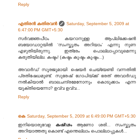
Reply
എതിരന്‍ കതിരവന്‍
Saturday, September 5, 2009 at
6:47:00 PM GMT+5:30
സർവജ്ഞപീഠം കയറാനുള്ള ആപ്ലിക്കേഷൻ
ബയോഡാറ്റയിൽ ‘സംസ്കൃതം അറിയാം’ എന്നു നുണ
എഴുതിയിരുന്നു. ഇത്രേം പൊല്ലാപ്പാവുമെന്നു
കരുതിയില്ല. കഷ്ടം! (കഷ്ഠം കുഷ്ടം കുഷ്ഠം...)
അവാർഡ് സൂരജുമായി ഷെയർ ചെയ്യേണ്ടി വന്നതിൽ
പ്രതിഷേധമുണ്ട്. സുരേഷ് ഗോപിയ്ക്ക് ഭരത് അവാർഡു
നൽകിയാൽ ബാലചന്ദ്രമേനോനും കൊടുക്കാം എന്ന
യുക്തിയെന്നോ? ഉവ്വ ഉവ്വ...
Reply
കെ
Saturday, September 5, 2009 at 6:49:00 PM GMT+5:30
ഇനിയൊരുവേള
കഷ്‍ഢം
ആണോ ശരി... സംസ്കൃതം
അറിയാത്തതു കൊണ്ട് എന്തെല്ലാം പൊല്ലാപ്പുകള്‍...