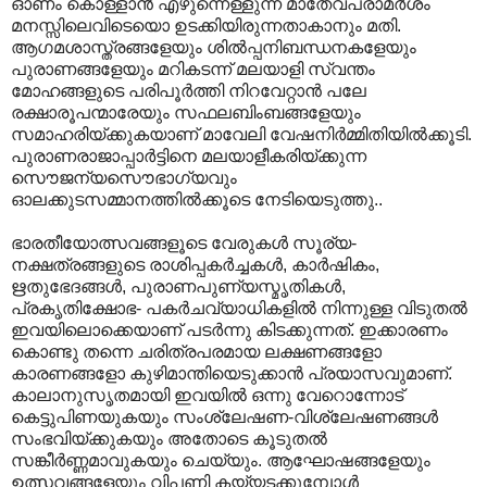
ഓണം കൊള്ളാൻ എഴുന്നെള്ളുന്ന മാതേവപരാമർശം
മനസ്സിലെവിടെയൊ ഉടക്കിയിരുന്നതാകാനും മതി.
ആഗമശാസ്ത്രങ്ങളേയും ശിൽ‌പ്പനിബന്ധനകളേയും
പുരാണങ്ങളേയും മറികടന്ന് മലയാളി സ്വന്തം
മോഹങ്ങളുടെ പരിപൂർത്തി നിറവേറ്റാൻ പലേ
രക്ഷാരൂപന്മാരേയും സഫലബിംബങ്ങളേയും
സമാഹരിയ്ക്കുകയാണ് മാവേലി വേഷനിർമ്മിതിയിൽക്കൂടി.
പുരാണരാജാപ്പാർട്ടിനെ മലയാളീകരിയ്ക്കുന്ന
സൌജന്യസൌഭാഗ്യവും
ഓലക്കുടസമ്മാനത്തിൽക്കൂടെ നേടിയെടുത്തു..
ഭാരതീയോത്സവങ്ങളൂടെ വേരുകൾ സൂര്യ-
നക്ഷത്രങ്ങളുടെ രാശിപ്പകർച്ചകൾ, കാർഷികം,
ഋതുഭേദങ്ങൾ, പുരാണപുണ്യസ്മൃതികൾ,
പ്രകൃതിക്ഷോഭ- പകർചവ്യാധികളിൽ നിന്നുള്ള വിടുതൽ
ഇവയിലൊക്കെയാണ് പടർന്നു കിടക്കുന്നത്. ഇക്കാരണം
കൊണ്ടു തന്നെ ചരിത്രപരമായ ലക്ഷണങ്ങളോ
കാരണങ്ങളോ കുഴിമാന്തിയെടുക്കാൻ പ്രയാസവുമാണ്.
കാലാനുസൃതമായി ഇവയിൽ ഒന്നു വേറൊന്നോട്
കെട്ടുപിണയുകയും സംശ്ലേഷണ-വിശ്ലേഷണങ്ങൾ
സംഭവിയ്ക്കുകയും അതോടെ കൂടുതൽ
സങ്കീർണ്ണമാവുകയും ചെയ്യും. ആഘോഷങ്ങളേയും
ഉത്സവങ്ങളേയും വിപണി കയ്യടക്കുമ്പോൾ