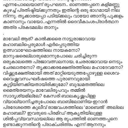
എന്നപോലെയാണ് രൂപഘടന.. ഓണത്തപ്പനെ കളിമണ്ണു
കുഴച്ച് പ്രതിഷ്ഠിയ്ക്കുന്നതും ഇതിന്റെ ഒരു ഭാഗമായി നില
നിന്നു. തൃക്കാരയപ്പാ പടിയ്ക്കലും വായോ ഞാനിട്ട പൂക്കളം
കാണാനും വായോ..എന്നതിൽ ദൈവീകാംശപ്രാർത്ഥന
അത്ര പ്രകടമല്ല താനും
.
മാവേലി ആര്? കാൽക്കരൈ നാട്ടുരാജാവായ
മഹാബലിപ്പെരുമാൾ എർപ്പെടുത്തിയ
ഉത്സവാഘോഷത്തിലെ നായകനോ?
മാനുഷരെല്ലാരുമൊന്നുപോലെ ചരിച്ചിരുന്ന
ഒരുകാലത്തെ പ്രജാവത്സലനായ, ചേരരാജാവായ നെടും
ചേരലാതനോ? തൃക്കാക്കരക്ഷേത്രത്തിലെ മഹാദേവനോ?
വിഷ്ണുക്ഷേത്രമായി അത് മാറ്റിയെടുത്തപ്പോഴുള്ള ശൈവ-
വൈഷ്ണവസംഘർഷത്തെ പുരാണവുമായി
കൂട്ടിയിണക്കിയതായിരിക്കുമോ? ബുദ്ധമതത്തിലെ
മൈത്രേയനും മാവേലിരൂപവും തമ്മിൽ
സാദൃശ്യമില്ലേ? കേസരി ബാലകൃഷ്ണപിള്ള
വ്യാഖ്യാനിച്ചതുപോലെ ബാബിലോണിയ-ഇറാൻ
പ്രദേശത്തെ കുലീവ് രാജവംശത്തിലെ ‘മാബെൽ’ അല്ലെ
മഹാബലി? ഇവരുടെ പിരമിഡ് ആകൃതിയിലുള്ള
ശിൽ‌പ്പവ്യവസ്ഥയല്ലെ ആ രൂപത്തിൽ ഓണത്തപ്പനെ
ഉണ്ടാക്കുന്നതിന്റെ പ്രാക്ചരിത്രം എന്ന് ആനന്ദും