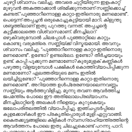
ചുഴറ്റി ശ്വാസം വലിച്ചു. അവരെ ചുറ്റിയിരുന്ന ഇളംകാറ്റ്
മുഴുവന്‍ അകത്താക്കാന്‍ ശ്രമിക്കുന്നതാണ് സണ്ണിക്കൊച്ച്
കണ്ടത്.”പൂഞ്ഞാറീന്നൊള്ള കാറ്റാ-ഇതിനൊരു മണമൊണ്ട്”.
പെട്ടെന്ന് അപ്പച്ചന്‍ ഒരുകൊച്ചുകുട്ടിയായി മാറി. കിളുന്തു
ശബ്ദത്തിലാണ് ഇതു പുറത്തു വന്നത്. അപ്പച്ചന്റെ
കുട്ടീക്കാലത്തെ വിശ്വാസമാണ്. മീനച്ചിലാറ്
ഒഴുകിവരുമ്പോല്‍ ചിലപ്പോള്‍ പൂഞ്ഞാറ്റിലെ കാറ്റും
കൊണ്ടു വരുമത്രെ. സണ്ണിയ്ക്ക് വിസ്മയമായി. അവനും
ശ്വാസം വലിച്ചു. “പൂഞ്ഞാറീന്നൊള്ള കാറ്റാ-ഇതിനൊരു
മണമൊണ്ട്”. ഉണ്ടോ? ഉണ്ടല്ലോ. ഉണ്ടോ? തീര്‍ച്ചയായും
ഉണ്ട്. കാപ്പി പൂക്കുന്ന മണമാണോ?കുരുമുളക് കണ്ണികള്‍
പഴുത്തു വിളയുമ്പോള്‍ പക്ഷികള്‍ കൊത്തിവ്യാപിപ്പിക്കുന്ന
മണമാണോ? ഏലത്തരിയുടെ മണം ഇതില്‍
ലയിച്ചിട്ടുണ്ടോ? “പൂഞ്ഞാറീന്നൊള്ള കാറ്റാ-ഇതിനൊരു
മണമൊണ്ട്“. അറിയാത്ത ഉള്‍പ്രേരണയാലെന്നവണ്ണം
സണ്ണിയും ആര്‍ത്തുവിളിച്ചു. മൂന്നു തവണ ആവര്‍ത്തിച്ച
ജപമന്ത്രം പോലെ ഈ അതിലോലപ്രഖ്യാപനം
മീനച്ചിലാറ്റിന്റെ അലകള്‍ നീളെയും കുറുകെയും
ജലോപരിതല‍ത്തില്‍ വ്യാപിപ്പിച്ചു. ഇഞ്ചപ്പടര്‍പ്പിലെ
കുളക്കോഴികള്‍ ഈ പ്രകൃതിപ്പൊരുള്‍ മൂളി ഏറ്റുവാങ്ങി.
കൈതക്കൂട്ടങ്ങളിലെ കിളികള്‍ സ്വനഗ്രാഹിയന്ത്രത്തിന്റെ
ആവര്‍ത്തനം പോലെ ഇതു ചിലച്ചുകൊണ്ട് പറന്നു പാറി.
പൊന്മാനുകള്‍ ചാഞ്ഞും ചെരിഞ്ഞും നോക്കി താളം