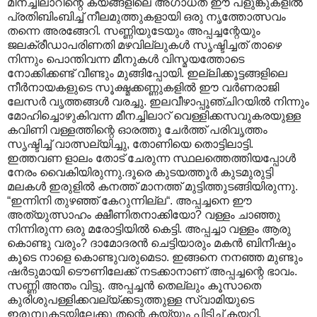
മീനച്ചിലാറിന്റെ കയങ്ങളിലെ അഗാധത ഈ പളുങ്കുകളില്‍
പ്രതിബിംബിച്ച് നീലമുത്തുകളായി ഒരു നൃത്തോത്സവം
തന്നെ അരങ്ങേറി. സണ്ണിയുടേയും അപ്പച്ചന്റേയും
ജലക്രീഡാപരിണതി മഴവില്ലുകള്‍ സൃഷ്ടിച്ചത് താഴെ
നിന്നും പൊന്തിവന്ന മീനുകള്‍ വിസ്മയത്തോടെ
നോക്കിക്കണ്ട് വീണ്ടും മുങ്ങിപ്പോയി. ഇല്ലിക്കൂട്ടങ്ങളിലെ
നീര്‍നായകളുടെ സൂക്ഷ്മക്കണ്ണുകളില്‍ ഈ വര്‍ണരാജി
ലേസര്‍ വൃത്തങ്ങള്‍ വരച്ചു. ഇലവീഴാപ്പൂഞ്ചിറയില്‍ നിന്നും
മോഹിച്ചൊഴുകിവന്ന മീനച്ചിലാറ്‌ വെള്ളിക്കസവുകരയുള്ള
കവിണി വള്ളത്തിന്റെ ഓരത്തു ചേര്‍ത്ത് പരിവൃത്തം
സൃഷ്ടിച്ച് വാത്സല്യിച്ചു, തോണിയെ തൊട്ടിലാട്ടി.
ഇത്തവണ ളാലം തോട് ചേരുന്ന സ്ഥലത്തെത്തിയപ്പോള്‍
നേരം വൈകിയിരുന്നു.ദൂരെ കുടയത്തൂര്‍ കുടമുരുട്ടി
മലകള്‍ ഇരുളില്‍ കനത്ത് മാ‍നത്ത് മുട്ടിത്തുടങ്ങിയിരുന്നു.
“ഇന്നിനി തുഴഞ്ഞ് കേറുന്നില്ല“. അപ്പച്ചനെ ഈ
അത്യുത്സാഹം ക്ഷീണിതനാക്കിയോ? വള്ളം ചാഞ്ഞു
നിന്നിരുന്ന ഒരു മരോട്ടിയില്‍ കെട്ടി. അപ്പച്ചാ വള്ളം ആരു
കൊണ്ടു വരും? ദാമോദരന്‍ ചെട്ടിയാരും മകന്‍ ബിനീഷും
കൂടെ നാളെ കൊണ്ടുവരുമെടാ. ഇങ്ങനെ നനഞ്ഞ മുണ്ടും
ഷര്‍ടുമായി ടൌണിലേക്ക് നടക്കാനാണ് അപ്പച്ചന്റെ ഭാവം.
സണ്ണി അന്തം വിട്ടു. അപ്പച്ചന്‍ തെല്ലും കൂസാതെ
കുരിശുപള്ളിക്കവല്യ്ക്കടുത്തുള്ള സ്വാമിയുടെ
ഇരുമ്പുകടയിലേക്കു തന്റെ കയ്യും പിടിച്ച് കയറി.