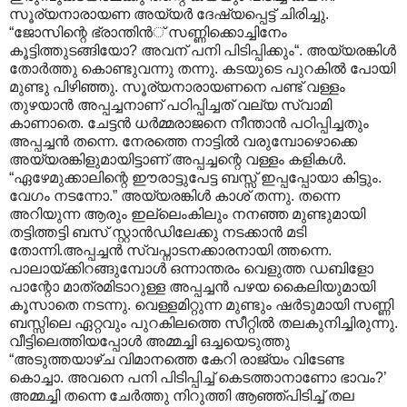
സൂര്യനാരായണ അയ്യര്‍ ദേഷ്യപ്പെട്ട് ചിരിച്ചു.
“ജോസിന്റെ ഭ്രാന്തിന്‍് സണ്ണിക്കൊച്ചിനേം
കൂട്ടിത്തുടങ്ങിയോ? അവന് പനി പിടിപ്പിക്കും“. അയ്യരങ്കിള്‍
തോര്‍ത്തു കൊണ്ടുവന്നു തന്നു. കടയുടെ പുറകില്‍ പോയി
മുണ്ടു പിഴിഞ്ഞു. സൂര്യനാരായണനെ പണ്ട് വള്ളം
തുഴയാന്‍ അപ്പച്ചനാണ് പഠിപ്പിച്ചത് വല്യ സ്വാമി
കാണാതെ. ചേട്ടന്‍ ധര്‍മ്മരാജനെ നീന്താന്‍ പഠിപ്പിച്ചതും
അപ്പച്ചന്‍ തന്നെ. നേരത്തെ നാട്ടില്‍ വരുമ്പോഴൊക്കെ
അയ്യരങ്കിളുമായിട്ടാണ‍് അപ്പച്ചന്റെ വള്ളം കളികള്‍.
“ഏഴേമുക്കാലിന്റെ ഈരാട്ടുപേട്ട ബസ്സ് ഇപ്പപ്പോയാ കിട്ടും.
വേഗം നടന്നോ.” അയ്യരങ്കിള്‍ കാശ് തന്നു. തന്നെ
അറിയുന്ന ആരും ഇല്ലെംകിലും നനഞ്ഞ മുണ്ടുമായി
തട്ടിത്തട്ടി ബസ് സ്റ്റാന്‍ഡിലേക്കു നടക്കാന്‍ മടി
തോന്നി.അപ്പച്ചന്‍ സ്വപ്നാടനക്കാരനായി ത്തന്നെ.
പാലായ്ക്കിറങ്ങുമ്പോള്‍ ഒന്നാന്തരം വെളുത്ത ഡബിളോ
പാന്റോ മാത്രമിടാറുള്ള അപ്പച്ചന്‍ പഴയ കൈലിയുമായി
കൂസാതെ നടന്നു. വെള്ളമിറ്റുന്ന മുണ്ടും ഷര്‍ടുമായി സണ്ണി
ബസ്സിലെ ഏറ്റവും പുറകിലത്തെ സീറ്റില്‍ തലകുനിച്ചിരുന്നു.
വീട്ടിലെത്തിയപ്പോള്‍ അമ്മച്ചി ഒച്ചയെടുത്തു
“അടുത്തയാഴ്ച വിമാനത്തെ കേറി രാജ്യം വിടേണ്ട
കൊച്ചാ. അവനെ പനി പിടിപ്പിച്ച് കെടത്താനാണോ ഭാവം?’
അമ്മച്ചി തന്നെ ചേര്‍ത്തു നിറുത്തി ആഞ്ഞ്പിടിച്ച് തല