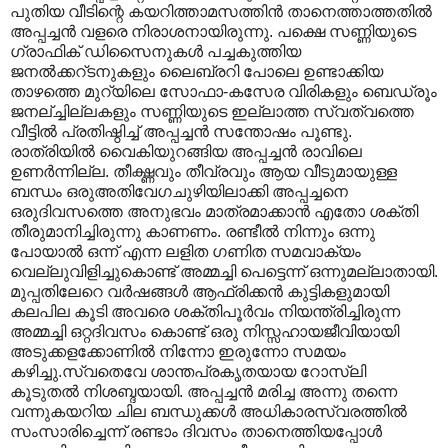
പുതിയ വീടിന്റെ കയറിത്താമസത്തിന്‍ താനെത്താത്തതില്‍
അപ്പച്ചന്‍ വളരെ നിരാശനായിരുന്നു. പക്ഷെ സണ്ണിയുടെ
ഗ്രാഫിക് ഡിസൈനുകള്‍ പച്ചകുത്തിയ
ജനല്‍ക്കറ്ടനുകളും ലൈബ്രറി പോലെ ഉണ്ടാക്കിയ
താഴത്തെ മുറ്യിലെ സോഫാ-കസേര വിരികളും ബെഡ്രൂം
ജനല്ച്ചില്ലകളും സണ്ണിയുടെ ഇല്ലാത്ത സ്വത്വത്തെ
വീട്ടില്‍ പ്രതിഷ്ഠിച്ച് അപ്പച്ചന്‍ സന്തോഷം പൂണ്ടു.
രാത്രിയില്‍ വൈകിയുറങ്ങിയ അപ്പച്ചന്‍ രാവിലെ
ഉണര്‍‍ന്നില്ല. തീക്ഷ്ണവും തീവ്രവും ആയ വീടുമായുള്ള
ബന്ധം ഒരുഅതിവേഗചുഴിയിലാക്കി അപ്പച്ചനെ
ഒരുദിവസത്തെ അനുഭവം മാത്രമാക്കാന്‍ എതോ ശക്തി
തീരുമാനിച്ചിരുന്നു കാണണം. രണ്ടീല്‍ നിന്നും ഒന്നു
പോയാല്‍ ഒന്ന് എന്ന ലളിത ഗണിത സമവാക്യം
വെല്ലുവിളിച്ചുകൊണ്ട് അമ്മച്ചി പെട്ടെന്ന് ഒന്നുമല്ലാതായി.
മുപ്പതിലേറെ വര്‍ഷങ്ങള്‍ ആഫ്രിക്കന്‍ കുട്ടികളുമായി
കലപില കൂടി അവരെ ശക്തിപൂര്‍വം നിയന്ത്രിച്ചിരുന്ന
അമ്മച്ചി ഒറ്റദിവസം കൊണ്ട് ഒരു നിസ്സഹായജീവിയായി
അടുക്കളക്കോണില്‍ നിന്നോ ഇരുന്നോ സമയം
കഴിച്ചു.സ്വതെവേ ശാന്തപ്രകൃതയായ റോസ്‌ലി
കൂടുതല്‍ നിശബ്ദയായി. അപ്പച്ചന്‍ മരിച്ച അന്നു തന്നെ
വന്നുകയറിയ ചില ബന്ധുക്കള്‍ അധികാരസ്വരത്തില്‍
സംസാരിച്ചെന്ന് രണ്ടാം ദിവസം താനെത്തിയപ്പോള്‍