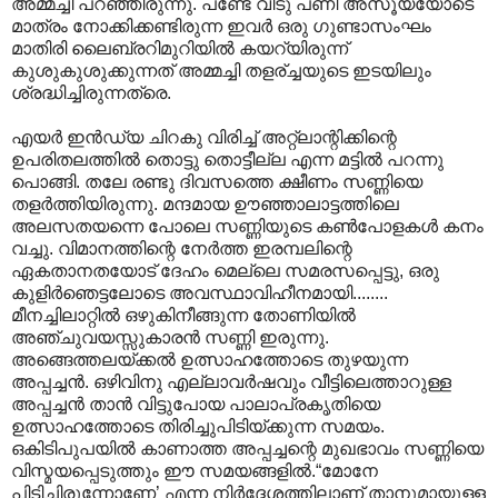
അമ്മച്ചി പറഞ്ഞിരുന്നു. പണ്ടേ വീടു പണി അസൂയയോടെ
മാത്രം നോക്കിക്കണ്ടിരുന്ന ഇവര്‍ ഒരു ഗുണ്ടാസംഘം
മാതിരി ലൈബ്രറിമുറിയില്‍ കയറ്യിരുന്ന്
കുശുകുശുക്കുന്നത് അമ്മച്ചി തളര്ച്ചയുടെ ഇടയിലും
ശ്രദ്ധിച്ചിരുന്നത്രെ.
എയര്‍ ഇന്‍ഡ്യ ചിറകു വിരിച്ച് അറ്റ്ലാന്റിക്കിന്റെ
ഉപരിതലത്തില്‍ തൊട്ടു തൊട്ടീല്ല എന്ന മട്ടില്‍ പറന്നു
പൊങ്ങി. തലേ രണ്ടു ദിവസത്തെ ക്ഷീണം സണ്ണിയെ
തളര്‍ത്തിയിരുന്നു. മന്ദമായ ഊഞ്ഞാലാട്ടത്തിലെ
അലസതയന്നെ പോലെ സണ്ണിയുടെ കണ്‍പോളകള്‍ കനം
വച്ചു. വിമാനത്തിന്റെ നേര്‍ത്ത ഇരമ്പലിന്റെ
ഏകതാനതയോട് ദേഹം മെല്ലെ സമരസപ്പെട്ടു, ഒരു
കുളിര്‍ഞെട്ടലോടെ അവസ്ഥാവിഹീനമായി........
മീനച്ചിലാറ്റില്‍ ഒഴുകിനീങ്ങുന്ന തോണിയില്‍
അഞ്ചുവയസ്സുകാരന്‍ സണ്ണി ഇരുന്നു.
അങ്ങെത്തലയ്ക്കല്‍ ഉത്സാഹത്തോടെ തുഴയുന്ന
അപ്പച്ചന്‍. ഒഴിവിനു എല്ലാവര്‍ഷവും വീട്ടിലെത്താറുള്ള
അപ്പച്ചന്‍ താന്‍ വിട്ടുപോയ പാലാപ്രകൃതിയെ
ഉത്സാഹത്തോടെ തിരിച്ചുപിടിയ്ക്കുന്ന സമയം.
ഒകിടിപുപയില്‍ കാണാത്ത അപ്പച്ചന്റെ മുഖഭാവം സണ്ണിയെ
വിസ്മയപ്പെടുത്തും ഈ സമയങ്ങളില്‍.“മോനേ
പിടിച്ചിരുന്നോണേ’ എന്ന നിര്‍ദ്ദേശത്തിലാണ് താനുമായുള്ള