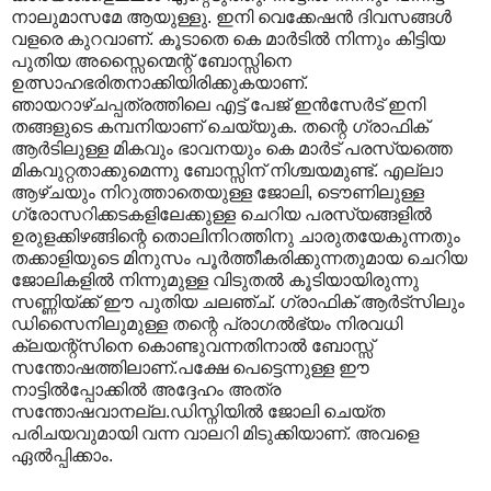
നാലുമാസമേ ആയുള്ളു. ഇനി വെക്കേഷന്‍ ദിവസങ്ങള്‍
വളരെ കുറവാണ്. കൂടാതെ കെ മാര്‍ടില്‍ നിന്നും കിട്ടിയ
പുതിയ അസ്സൈന്മെന്റ് ബോസ്സിനെ
ഉത്സാഹഭരിതനാക്കിയിരിക്കുകയാണ്.
ഞായറാഴ്ചപ്പത്രത്തിലെ എട്ട് പേജ് ഇന്‍സേര്‍ട് ഇനി
തങ്ങളുടെ കമ്പനിയാണ് ചെയ്യുക. തന്റെ ഗ്രാഫിക്
ആര്‍ടിലുള്ള മികവും ഭാവനയും കെ മാര്‍ട് പരസ്യത്തെ
മികവുറ്റതാക്കുമെന്നു ബോസ്സിന് നിശ്ചയമുണ്ട്. എല്ലാ
ആഴ്ചയും നിറുത്താതെയുള്ള ജോലി, ടൌണിലുള്ള
ഗ്രോസറിക്കടകളിലേക്കുള്ള ചെറിയ പരസ്യങ്ങളില്‍
ഉരുളക്കിഴങ്ങിന്റെ തൊലിനിറത്തിനു ചാരുതയേകുന്നതും
തക്കാളിയുടെ മിനുസം പൂര്‍ത്തീകരിക്കുന്നതുമായ ചെറിയ
ജോലികളില്‍ നിന്നുമുള്ള വിടുതല്‍ കൂടിയായിരുന്നു
സണ്ണിയ്ക്ക് ഈ പുതിയ ചലഞ്ച്. ഗ്രാഫിക് ആര്‍ട്സിലും
ഡിസൈനിലുമുള്ള തന്റെ പ്രാഗല്‍ഭ്യം നിരവധി
ക്ലയന്റ്സിനെ കൊണ്ടുവന്നതിനാല്‍ ബോസ്സ്
സന്തോഷത്തിലാണ്.പക്ഷേ പെട്ടെന്നുള്ള ഈ
നാട്ടില്‍പ്പോക്കില്‍ അദ്ദേഹം അത്ര
സന്തോഷവാനല്ല.ഡിസ്നിയില്‍ ജോലി ചെയ്ത
പരിചയവുമായി വന്ന വാലറി മിടുക്കിയാണ്. അവളെ
ഏല്‍പ്പിക്കാം.