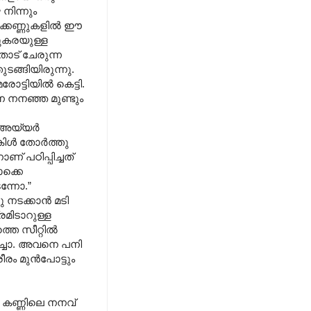
നിന്നും
മക്കണ്ണുകളില്‍ ഈ
വുകരയുള്ള
തോട് ചേരുന്ന
ുടങ്ങിയിരുന്നു.
്ടിയില്‍ കെട്ടി.
െ നനഞ്ഞ മുണ്ടും
 അയ്യര്‍
കിള്‍ തോര്‍ത്തു
് പഠിപ്പിച്ചത്
ൊക്കെ
ടന്നോ.”
 നടക്കാന്‍ മടി
രമിടാറുള്ള
െ സീറ്റില്‍
കൊച്ചാ. അവനെ പനി
രം മുന്‍പോട്ടും
്ണി കണ്ണിലെ നനവ്