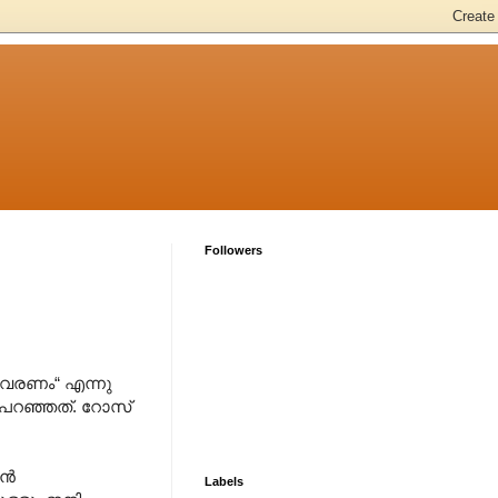
Followers
േ വരണം“ എന്നു
്കി പറഞ്ഞത്. റോസ്
്‍
Labels