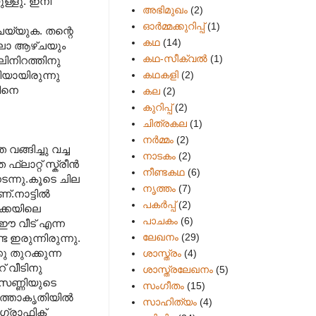
ുള്ളു. ഇനി
അഭിമുഖം
(2)
ഓർമ്മക്കുറിപ്പ്
(1)
െയ്യുക. തന്റെ
കഥ
(14)
ല്ലാ ആഴ്ചയും
കഥ-സീക്വല്‍
(1)
ലിനിറത്തിനു
കഥകളി
(2)
ിയായിരുന്നു
സിനെ
കല
(2)
കുറിപ്പ്
(2)
ചിത്രകല
(1)
നർമ്മം
(2)
ങ്ങിച്ചു വച്ച
നാടകം
(2)
ാറ്റ് സ്ക്രീന്‍
നീണ്ടകഥ
(6)
നടന്നു.കൂടെ ചില
നൃത്തം
(7)
.നാട്ടില്‍
പകര്‍പ്പ്
(2)
ിക്കയിലെ
പാചകം
(6)
. ഈ വീട് എന്ന
ലേഖനം
(29)
ഇരുന്നിരുന്നു.
കു തുറക്കുന്ന
ശാസ്ത്രം
(4)
് വീടിനു
ശാസ്ത്രലേഖനം
(5)
. സണ്ണിയുടെ
സംഗീതം
(15)
വൃത്താകൃതിയില്‍
സാഹിത്യം
(4)
 ഗ്രാഫിക്