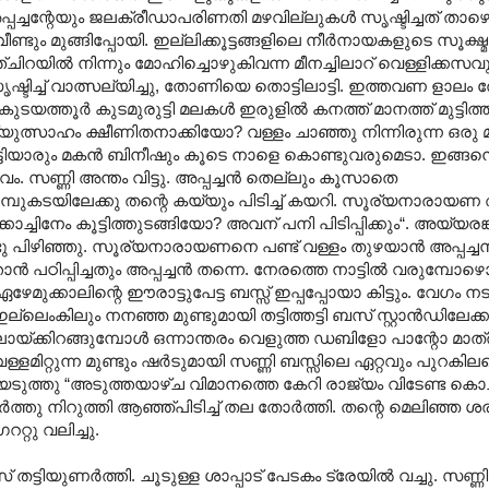
ച്ചന്റേയും ജലക്രീഡാപരിണതി മഴവില്ലുകള്‍ സൃഷ്ടിച്ചത് താഴെ 
ണ്ടും മുങ്ങിപ്പോയി. ഇല്ലിക്കൂട്ടങ്ങളിലെ നീര്‍നായകളുടെ സൂക്ഷ്
ഞ്ചിറയില്‍ നിന്നും മോഹിച്ചൊഴുകിവന്ന മീനച്ചിലാറ്‌ വെള്ളിക്കസ
ൃഷ്ടിച്ച് വാത്സല്യിച്ചു, തോണിയെ തൊട്ടിലാട്ടി. ഇത്തവണ ളാലം 
്തൂര്‍ കുടമുരുട്ടി മലകള്‍ ഇരുളില്‍ കനത്ത് മാ‍നത്ത് മുട്ടിത്ത
ുത്സാഹം ക്ഷീണിതനാക്കിയോ? വള്ളം ചാഞ്ഞു നിന്നിരുന്ന ഒരു മരോട
ട്ടിയാരും മകന്‍ ബിനീഷും കൂടെ നാളെ കൊണ്ടുവരുമെടാ. ഇങ്ങന
ം. സണ്ണി അന്തം വിട്ടു. അപ്പച്ചന്‍ തെല്ലും കൂസാതെ
ുമ്പുകടയിലേക്കു തന്റെ കയ്യും പിടിച്ച് കയറി. സൂര്യനാരായണ
ക്കൊച്ചിനേം കൂട്ടിത്തുടങ്ങിയോ? അവന് പനി പിടിപ്പിക്കും“. അയ്യരങ്
 പിഴിഞ്ഞു. സൂര്യനാരായണനെ പണ്ട് വള്ളം തുഴയാന്‍ അപ്പച്ചനാണ
്‍ പഠിപ്പിച്ചതും അപ്പച്ചന്‍ തന്നെ. നേരത്തെ നാട്ടില്‍ വരുമ്പോഴ
“ഏഴേമുക്കാലിന്റെ ഈരാട്ടുപേട്ട ബസ്സ് ഇപ്പപ്പോയാ കിട്ടും. വേഗം ന
െംകിലും നനഞ്ഞ മുണ്ടുമായി തട്ടിത്തട്ടി ബസ് സ്റ്റാന്‍ഡിലേക്കു
ാലായ്ക്കിറങ്ങുമ്പോള്‍ ഒന്നാന്തരം വെളുത്ത ഡബിളോ പാന്റോ മാത്
ിറ്റുന്ന മുണ്ടും ഷര്‍ടുമായി സണ്ണി ബസ്സിലെ ഏറ്റവും പുറകിലത്ത
 ഒച്ചയെടുത്തു “അടുത്തയാഴ്ച വിമാനത്തെ കേറി രാജ്യം വിടേണ്ട 
്‍ത്തു നിറുത്തി ആഞ്ഞ്പിടിച്ച് തല തോര്‍ത്തി. തന്റെ മെലിഞ്ഞ ശരീ
റ്റു വലി‍ച്ചു.
സ് തട്ടിയുണര്‍ത്തി. ചൂടുള്ള ശാപ്പാട് പേടകം ട്രേയില്‍ വച്ചു. സണ