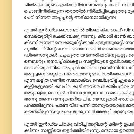
ചിത്രകലയുടെ എല്ലാ നിര്‍വചനങ്ങളും പേറി. സിങ്ഗപ്പ
പൊങ്ങിനില്‍ക്കുന്ന തരത്തില്‍ നിര്‍മ്മിപ്പിച്ചെടു
പേറി നിന്നത് അപ്പച്ചന്റെ അഭിമാനമായിരുന്നു.
എയര്‍ ഇന്‍ഡ്യ കൌണ്ടറില്‍ തിരക്കില്ല. ഓഫ് സീസ
സെക്യൂരിറ്റി ചെക്കിലേക്കു നടന്നു. ക്യാരി ഓണ്‍ ബാ
കിടന്നിരുന്നത് സെക്യൂരിറ്റിക്കാരി എടുത്തുമാറ്റി. 
പുതിയ വീടിന്റെ കയറിത്താമസത്തിന്‍ താനെത്താത്തത
ഡിസൈനുകള്‍ പച്ചകുത്തിയ ജനല്‍ക്കറ്ടനുകളും 
ബെഡ്രൂം ജനല്ച്ചില്ലകളും സണ്ണിയുടെ ഇല്ലാത്ത സ്വത്വ
വൈകിയുറങ്ങിയ അപ്പച്ചന്‍ രാവിലെ ഉണര്‍‍ന്നില്ല.
അപ്പച്ചനെ ഒരുദിവസത്തെ അനുഭവം മാത്രമാക്കാന്‍ എത
എന്ന ലളിത ഗണിത സമവാക്യം വെല്ലുവിളിച്ചുകൊണ്ട് അമ
കുട്ടികളുമായി കലപില കൂടി അവരെ ശക്തിപൂര്‍വം നിയ
അടുക്കളക്കോണില്‍ നിന്നോ ഇരുന്നോ സമയം കഴിച്ചു.
അന്നു തന്നെ വന്നുകയറിയ ചില ബന്ധുക്കള്‍ അധികാര
പറഞ്ഞിരുന്നു. പണ്ടേ വീടു പണി അസൂയയോടെ മാത്രം
കയറ്യിരുന്ന് കുശുകുശുക്കുന്നത് അമ്മച്ചി തളര്ച്ചയു
എയര്‍ ഇന്‍ഡ്യ ചിറകു വിരിച്ച് അറ്റ്ലാന്റിക്കിന്റെ ഉ
ക്ഷീണം സണ്ണിയെ തളര്‍ത്തിയിരുന്നു. മന്ദമായ ഊ