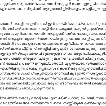
ൂരിലെ ഒരു കമ്പനിയെക്കൊണ്ട് അപ്പച്ചന്‍ തന്നെ ഇതു ചില്ലില്‍
ത്തു.മുകളിലത്തെ ബെഡ്‌റൂമിന്റെ ആറുജനല്‍ച്ചില്ലകളും സണ്ണിയുട
ണാണ്. സണ്ണി ലഗ്ഗേജ് ചെക്ക് ഇന്‍ ചെയ്ത് മൌഢ്യം ബാധിച്ച
ഗിന്മേല്‍ കഴിഞ്ഞതവണ നാട്ടില്പോയപ്പോള്‍ കെട്ടിയിട്ട റ്റാഗ് മാ
നാലു മാസം മുന്‍പത്തെ യാത്ര. അപ്പച്ചന്റെ ശരീരം പോലും കാണാന്‍ 
ില്‍ അപ്പച്ചന്‍ വളരെ നിരാശനായിരുന്നു. പക്ഷെ സണ്ണിയുടെ ഗ്
ലൈബ്രറി പോലെ ഉണ്ടാക്കിയ താഴത്തെ മുറ്യിലെ സോഫാ-കസേര
ത്തെ വീട്ടില്‍ പ്രതിഷ്ഠിച്ച് അപ്പച്ചന്‍ സന്തോഷം പൂണ്ടു. രാത്
 തീക്ഷ്ണവും തീവ്രവും ആയ വീടുമായുള്ള ബന്ധം ഒരുഅതിവേഗചുഴിയ
ോ ശക്തി തീരുമാനിച്ചിരുന്നു കാണണം. രണ്ടീല്‍ നിന്നും ഒന്നു
്മച്ചി പെട്ടെന്ന് ഒന്നുമല്ലാതായി. മുപ്പതിലേറെ വര്‍ഷങ്ങള്‍ 
ന്ത്രിച്ചിരുന്ന അമ്മച്ചി ഒറ്റദിവസം കൊണ്ട് ഒരു നിസ്സഹായജീവി
സ്വതെവേ ശാന്തപ്രകൃതയായ റോസ്‌ലി കൂടുതല്‍ നിശബ്ദയായി. അപ
സ്വരത്തില്‍ സംസാരിച്ചെന്ന് രണ്ടാം ദിവസം താനെത്തിയപ്പോള്‍
 നോക്കിക്കണ്ടിരുന്ന ഇവര്‍ ഒരു ഗുണ്ടാസംഘം മാതിരി ലൈബ്രറ
ടെ ഇടയിലും ശ്രദ്ധിച്ചിരുന്നത്രെ.
പരിതലത്തില്‍ തൊട്ടു തൊട്ടീല്ല എന്ന മട്ടില്‍ പറന്നു പൊങ്ങി. തല
ഞ്ഞാലാട്ടത്തിലെ അലസതയന്നെ പോലെ സണ്ണിയുടെ കണ്‍പോളകള്‍