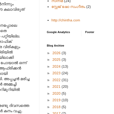
സിനിമ
(24)
നിന്നും
സ്റ്റേജ് ഷോ സംഗീതം
(2)
െ ഈ കലാവിരുത്
http://chintha.com
വനെപ്പോലെ
റാതെ
Google Analytics
Footer
പറ്റിയില്ല.
രാഫിക്
Blog Archive
 വിരികളും
രിയില്‍
►
2026
(3)
ിലാക്കി
►
2025
(3)
 പോയാല്‍ ഒന്ന്
►
2024
(13)
ആഫ്രിക്കന്‍
►
2023
(24)
യായി
്പച്ചന്‍ മരിച്ച
►
2022
(31)
 അമ്മച്ചി
►
2021
(20)
ിമുറിയില്‍
►
2020
(5)
►
2019
(10)
േ രണ്ടു ദിവസത്തെ
►
2018
(5)
 കനം വച്ചു.
►
2017
(7)