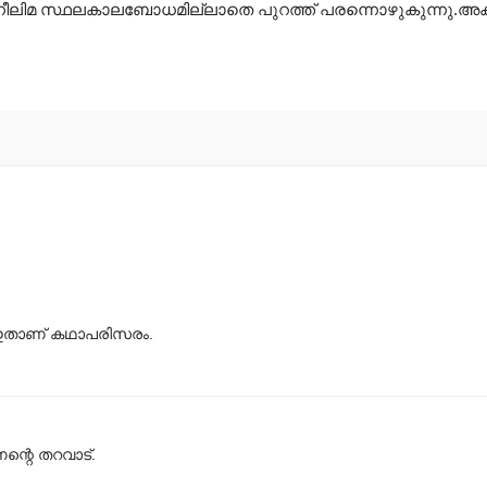
്തമായ നീലിമ സ്ഥലകാലബോധമില്ലാതെ പുറത്ത് പരന്നൊഴുകുന്
? ഇതാണ് കഥാപരിസരം.
ന്റെ തറവാട്.