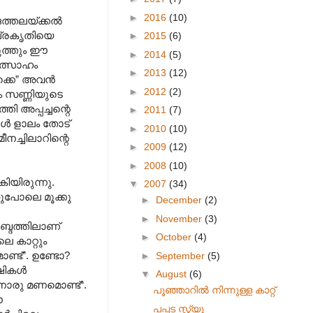
►
2016
(10)
ത്തലയ്ക്കല്‍
ാപ്രകൃതിയെ
►
2015
(6)
ടുത്തും ഈ
►
2014
(5)
 ഉത്സാഹം
►
2013
(12)
ക്കെ” അവന്‍
►
2012
(2)
യം സണ്ണിയുടെ
തി അപ്പച്ചന്റെ
►
2011
(7)
ള്‍ ളാലം തോട്
►
2010
(10)
ീനച്ചിലാറിന്റെ
►
2009
(12)
►
2008
(10)
ിയിരുന്നു.
▼
2007
(34)
്നതുപോലെ മൂക്കു
►
December
(2)
►
November
(3)
ശബ്ദത്തിലാണ്
►
October
(4)
ലെ കാറ്റും
ണ്ട്”. ഉണ്ടോ?
►
September
(5)
ികള്‍
▼
August
(6)
ിനൊരു മണമൊണ്ട്“.
പൂഞ്ഞാറില്‍ നിന്നുള്ള കാറ്റ്
ഈ
പപ്പട സ്റ്റ്യൂ