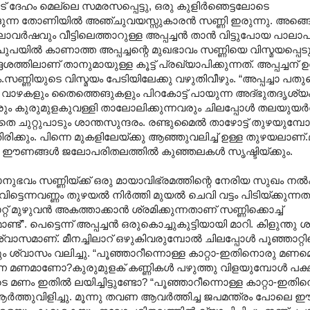
് ദേഹം മെല്ലെ സമരസപ്പെട്ടു, ഒരു കുളിര്‍ഞെട്ടലോടെ
ീങ്ങുന്ന തോണിയില്‍ അഞ്ചുവയസ്സുകാരന്‍ സണ്ണി ഇരുന്നു. അങ്ങെ
ാവര്‍ഷവും വീട്ടിലെത്താറുള്ള അപ്പച്ചന്‍ താന്‍ വിട്ടുപോയ പാല
ിപുപയില്‍ കാണാത്ത അപ്പച്ചന്റെ മുഖഭാവം സണ്ണിയെ വിസ്മയപ്പെ
േശത്തിലാണ് താനുമായുള്ള കൂട്ട് പ്രഖ്യാപിക്കുന്നത്. അപ്പച്ചന്
.സണ്ണിയുടെ വിസ്മയം പേടിയിലേക്കു വഴുതിവീഴും. “അപ്പച്ചാ പതു
ര്‍പ്പും വാഴകളും തൈത്തെങുകളും പിറകോട്ട് പായുന്ന അദ്ഭുതദൃശ്
രും കുരുമുള‍കുവള്ളി താലോലിക്കുന്നവരും ചിലപ്പോള്‍ തലയുയര്‍ത്
െ ചുറ്റുപാടും ശാന്തസുന്ദരം. രണ്ടുമൈല്‍ താഴോട്ട് തുഴയുമ്പോ
ം തിരിക്കും. പിന്നെ മുകളിലേയ്ക്കു ആഞ്ഞുവലിച്ച് ഉള്ള തുഴയലാണ്.മ
ഞ ഈണങ്ങള്‍ ജലോപരിതലത്തില്‍ കുഞ്ഞലകള്‍ സൃഷ്ടിയ്ക്കും.
ുഭവം സണ്ണിയ്ക്ക് ഒരു മായാവിഭ്രമത്തിന്റെ നേരിയ സുഖം നല്‍ക
വിട്ടെന്നവണ്ണം തുഴയല്‍ നിര്‍ത്തി മുയല്‍ ചെവി വട്ടം പിടിയ്ക്കുന
റ് മുഴുവന്‍ അകത്താക്കാന്‍ ശ്രമിക്കുന്നതാണ് സണ്ണിക്കൊച്ച്
. പെട്ടെന്ന് അപ്പച്ചന്‍ ഒരുകൊച്ചുകുട്ടിയായി മാറി. കിളുന്തു 
ശ്വാസമാണ്. മീനച്ചിലാറ് ഒഴുകിവരുമ്പോല്‍ ചിലപ്പോള്‍ പൂഞ്ഞാറ്റി
ും ശ്വാസം വലിച്ചു. “പൂഞ്ഞാറീന്നൊള്ള കാറ്റാ-ഇതിനൊരു മണമൊ
്കുന്ന മണമാണോ?കുരുമുളക് കണ്ണികള്‍ പഴുത്തു വിളയുമ്പോള്‍ പക്ഷ
മണം ഇതില്‍ ലയിച്ചിട്ടുണ്ടോ? “പൂഞ്ഞാറീന്നൊള്ള കാറ്റാ-ഇത
‍ത്തുവിളിച്ചു. മൂന്നു തവണ ആവര്‍ത്തിച്ച ജപമന്ത്രം പോലെ 