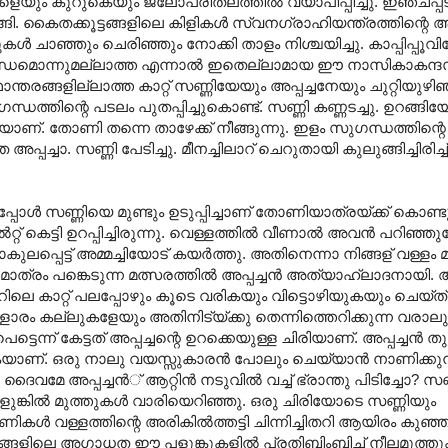
യും കുറുകെയും ജലോപരിതല‍ത്തില്‍ വ്യാപിപ്പിച്ചു. ഇഞ്ചപ്പടര്
്ങി. കൈതക്കൂട്ടങ്ങളിലെ കിളികള്‍ സ്വനഗ്രാഹിയന്ത്രത്തിന്റെ 
്‍ ചാഞ്ഞും ചെരിഞ്ഞും നോക്കി താളം നിശ്ചയിച്ചു. കാപ്പിപ്പൂവി
ന്ധമൊന്നുമല്ലാ‍ത്ത എന്നാല്‍ ഇതെല്ലാമായ ഈ നാസികാകന
രങ്ങളില്ലാത്ത കാറ്റ് സണ്ണിയേയും അപ്പച്ചനേയും ചുറ്റിയുഴിഞ
്തിന്റെ പടലം പുതപ്പിച്ചുകൊണ്ട്. സണ്ണി കണ്ണടച്ചു. ഉറങ്ങിയ
്കുകയാണ്. തോണി തന്നെ താഴേക്ക് നീങ്ങുന്നു. ഇളം സുഗന്ധത്തിന്
്പച്ചാ. സണ്ണി പേടിച്ചു. മീനച്ചിലാറ് ചെറുതായി കുലുങ്ങിച്ചിരിച്ച്
ോള്‍ സണ്ണിയെ മുണ്ടും ഉടുപ്പിച്ചാണ് തോണിയാത്രയ്ക്ക് കൊണ്ട
്റ് കെട്ടി ഉറപ്പിച്ചിരുന്നു. വെള്ളത്തില്‍ വീണാല്‍ അവന്‍ പറിഞ്
കുലപ്പെട്ട് അമ്മച്ചിയോട് കയര്‍ത്തു. അതിനെന്നാ നിങ്ങള് വള്ളം മു
ത്രം പങ്കെടുന്ന മത്സരത്തില്‍ അപ്പച്ചന്‍ അത്യാഹ്ലാദനായി. 
ാറിലെ കാറ്റ് പലപ്പോഴും കൂടെ വരികയും വിട്ടൊഴിയുകയും ചെയ്ത് 
െള്ളാരം കല്ലുകളേയും അതിനിട്യ്ക്കു തെന്നിത്തെറിക്കുന്ന വരാ
ടെന്ന് കേട്ടത് അപ്പച്ചന്റെ ഉറക്കെയുള്ള ചിരിയാണ്. അപ്പച്ചന്‍ തുഴച
യാണ്. ഒരു നാലു വയസ്സുകാരന്‍ പോലും ചെയ്യാന്‍ നാണിക്കുന്
 ദൈവമേ അപ്പച്ചന്‍് ആ‍റ്റിന്‍ നടുവില്‍ വച്ച് ഭ്രാന്തു പിടിച്ചോ? സണ്ണ
 പളുങ്കില്‍ മുത്തുകള്‍ വാരിയെറിഞ്ഞു. ഒരു ചിരിയോടെ സണ്ണിയും
കള്‍ വള്ളത്തിന്റെ അരികില്‍ത്തട്ടി ചിന്നിച്ചിതറി ആയിരം കുഞ
 കയങ്ങളിലെ അഗാധത ഈ പളുങ്കുകളില്‍ പ്രതിബിംബിച്ച് നീലമുത്ത