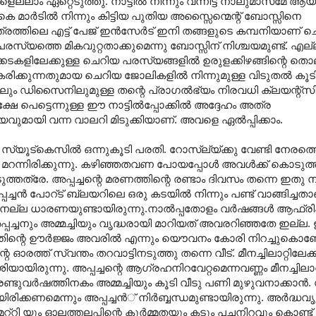
്ലാം ഏറ്റെടുത്തു. നാട്ടില്‍ നിന്നും വന്നിട്ട് നാലുമാസമേ ആയ
മാര്‍ടില്‍ നിന്നും കിട്ടിയ പുതിയ അസ്സൈന്മെന്റ് ബോസ്സിനെ
ത്തിലെ എട്ട് പേജ് ഇന്‍സേര്‍ട് ഇനി തങ്ങളുടെ കമ്പനിയാണ് ച
 പരസ്യത്തെ മികവുറ്റതാക്കുമെന്നു ബോസ്സിന് നിശ്ചയമുണ്ട്. എ
കളിലേക്കുള്ള ചെറിയ പരസ്യങ്ങളില്‍ ഉരുളക്കിഴങ്ങിന്റെ തൊ
രിക്കുന്നതുമായ ചെറിയ ജോലികളില്‍ നിന്നുമുള്ള വിടുതല്‍ കൂട
ിലും ഡിസൈനിലുമുള്ള തന്റെ പ്രാഗല്‍ഭ്യം നിരവധി ക്ലയന്റ്
പെട്ടെന്നുള്ള ഈ നാട്ടില്‍പ്പോക്കില്‍ അദ്ദേഹം അത്ര
ായി വന്ന വാലറി മിടുക്കിയാണ്. അവളെ ഏല്‍പ്പിക്കാം.
സ്യൂട്കെസില്‍ ഒന്നുകൂടി പരതി. റോസ്ല്യ്ക്കു വേണ്ടി നേരത്തെ വ
മറന്നിരിക്കുന്നു. കഴിഞ്ഞതവണ പോയപ്പോള്‍ അവള്‍ക്ക് കൊടുത്ത ഫ്ല
ടുത്തത്രേ. അപ്പച്ചന്റെ മരണത്തിന്റെ രണ്ടാം ദിവസം തന്നെ ഇതു 
്ചന്‍ പോറ്ട് ബ്ലയറിലെ ഒരു കടയില്‍ നിന്നും പണ്ട് വാങ്ങിച്ചതാണ്
ണ്ടേ നല്ല ധാരണയുണ്ടായിരുന്നു.നാല്‍പ്പതോളം വര്‍ഷങ്ങള്‍ ആഫ്ര
്ന് അപ്പച്ചനും അമ്മച്ചിയും വൃദ്ധരായി മാറിയത് അവരറിഞ്ഞതേ ഇല്ല
ിന്റെ ഊര്‍ജ്ജം അവരില്‍ എന്നും യൌവനം കോരി നിറച്ചുകൊണ്ടേ 
റെ ഓരത്ത് സ്വന്തം തറവാട്ടിനടുത്തു തന്നെ വീട്. മീനച്ചിലാറ്റിലേക്
ിയായിരുന്നു. അപ്പച്ചന്റെ ആഗ്രഹനിറവേറ്റമെന്നവണ്ണം മീനച്ചിലാറ
രണ്ടുവര്‍ഷത്തിനകം അമ്മച്ചിയും കൂടി വീടു പണി മുഴുവനാക്കാന്‍
രിക്കണമെന്നും അപ്പച്ചന്‍് നിര്‍ബ്ബന്ധമുണ്ടായിരുന്നു. അര്‍ദ്ധ
റ്റി യും ഓലത്തലപ്പിന്റെ കൂര്‍മ്മതയും കടും പച്ചനിറവും കൊണ്ട്