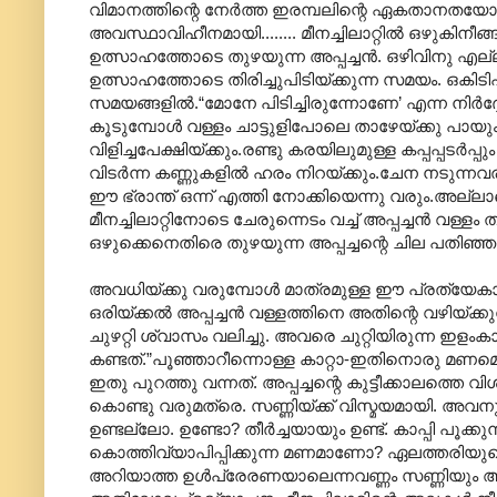
വിമാനത്തിന്റെ നേര്‍ത്ത ഇരമ്പലിന്റെ ഏകതാനതയോട
അവസ്ഥാവിഹീനമായി........ മീനച്ചിലാറ്റില്‍ ഒഴുകിന
ഉത്സാഹത്തോടെ തുഴയുന്ന അപ്പച്ചന്‍. ഒഴിവിനു എല്ല
ഉത്സാഹത്തോടെ തിരിച്ചുപിടിയ്ക്കുന്ന സമയം. ഒകിട
സമയങ്ങളില്‍.“മോനേ പിടിച്ചിരുന്നോണേ’ എന്ന നിര്‍ദ്ദ
കൂടുമ്പോള്‍ വള്ളം ചാട്ടുളിപോലെ താഴേയ്ക്കു പായും
വിളിച്ചപേക്ഷിയ്ക്കും.രണ്ടു കരയിലുമുള്ള കപ്പപ്പട
വിടര്‍ന്ന കണ്ണുകളില്‍ ഹരം നിറയ്ക്കും.ചേന നടുന്നവ
ഈ ഭ്രാന്ത് ഒന്ന് എത്തി നോക്കിയെന്നു വരും.അല്ലാത
മീനച്ചിലാറ്റിനോടെ ചേരുന്നെടം വച്ച് അപ്പച്ചന്‍ വള്ള
ഒഴുക്കെനെതിരെ തുഴയുന്ന അപ്പച്ചന്റെ ചില പതിഞ്
അവധിയ്ക്കു വരുമ്പോള്‍ മാത്രമുള്ള ഈ പ്രത്യേകാന
ഒരിയ്ക്കല്‍ അപ്പച്ചന്‍ വള്ളത്തിനെ അതിന്റെ വഴിയ്ക്കു
ചുഴറ്റി ശ്വാസം വലിച്ചു. അവരെ ചുറ്റിയിരുന്ന ഇളംകാറ്
കണ്ടത്.”പൂഞ്ഞാറീന്നൊള്ള കാറ്റാ-ഇതിനൊരു മണമൊണ്ട്”
ഇതു പുറത്തു വന്നത്. അപ്പച്ചന്റെ കുട്ടീക്കാലത്തെ വി
കൊണ്ടു വരുമത്രെ. സണ്ണിയ്ക്ക് വിസ്മയമായി. അവന
ഉണ്ടല്ലോ. ഉണ്ടോ? തീര്‍ച്ചയായും ഉണ്ട്. കാപ്പി പൂക
കൊത്തിവ്യാപിപ്പിക്കുന്ന മണമാണോ? ഏലത്തരിയുടെ 
അറിയാത്ത ഉള്‍പ്രേരണയാലെന്നവണ്ണം സണ്ണിയും ആര്