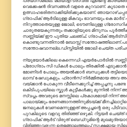
പ്രയാസമില്ല. മലയാളി ട്രാവല്‍ ഏജെന്റ് കാര്യങ്ങളെല
വെക്കേഷന്‍ ദിവസങ്ങള്‍ വളരെ കുറവാണ്. കൂടാതെ കെ 
ഉത്സാഹഭരിതനാക്കിയിരിക്കുകയാണ്. ഞായറാഴ്ചപ്പത്ര
ഗ്രാഫിക് ആര്‍ടിലുള്ള മികവും ഭാവനയും കെ മാര്‍ട്
നിറുത്താതെയുള്ള ജോലി, ടൌണിലുള്ള ഗ്രോസറിക്കട
ചാരുതയേകുന്നതും തക്കാളിയുടെ മിനുസം പൂര്‍ത്തീക
സണ്ണിയ്ക്ക് ഈ പുതിയ ചലഞ്ച്. ഗ്രാഫിക് ആര്‍ട്സ
കൊണ്ടുവന്നതിനാല്‍ ബോസ്സ് സന്തോഷത്തിലാണ്.പക്ഷേ 
സന്തോഷവാനല്ല.ഡിസ്നിയില്‍ ജോലി ചെയ്ത പരിചയവുമ
ന്യൂയോര്‍ക്കിലെ കെന്നെഡി എയര്‍പോര്‍ടില്‍ സണ്ണി 
പ്രോഗ്രാം സി ഡികള്‍ പോലും തിരക്കില്‍ എടുക്കാന്‍ 
മോണിടര്‍ പോലും അയല്‍ക്കാര്‍ ബന്ധുക്കള്‍ തട്ടിയെ
ലാമ്പ് ഷേഡുകളും. ഫ്രാന്‍സ് നിര്‍മ്മിതമായ അവ അപ്പച
വയ്ക്കാന്‍ പോകുന്ന വീടീനെക്കുറിച്ച് അപ്പച്ചനു പ
ഒകിടിപുപയിലെ സ്കൂള്‍ കുട്ടീകള്‍ക്കു മുന്നില്‍ നിന
സ്വപ്നം അവരുടെ മനസ്സിലെ പ്രകാശമായി നിന്ന് അത
പാലായ്ക്കും ഭരണങ്ങാനത്തിനുമിടയ്ക്ക് മീനച്ചിലാറ്റിന്
ജനലുകള്‍ വേണമെന്നുള്ളത് അപ്പച്ചന്റെ ഒരു പിടിവാശ
പുറകിലൂടെ വളവു തിരിഞ്ഞ് ഒഴുകി. റിട്ടയര്‍ ചെയ്ത് 
ഗ്രാഫിക് ആര്‍ട് വിരുത് ബെഡ്‌റൂമിന്റെ മുഖമുദ്രയായി
വിരിഞ്ഞുവരുന്ന തെങ്ങോലത്തലപ്പ് സൂക്ഷ്മമായ സിമെറ്