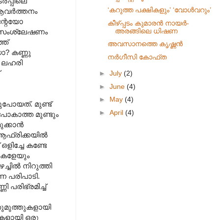
‍പ്പിലെ
‘കറുത്ത പക്ഷികളും’ ‘വോള്‍വറും’
ആവര്‍ത്തനം
ന്റേയോ
കീഴ്പ്പടം കുമാരന്‍ നായര്‍-
അരങ്ങിലെ ധിഷണ
്ദസംശ്ലേഷണം
്ഞ്
അവസാനത്തെ കൃഷ്ണന്‍
ോ? കണ്ണു
നര്‍ഗീസി കോഫ്‌ത
റെ ലഹരി
►
July
(2)
►
June
(4)
►
May
(4)
ുപോയത്. മുണ്ട്
►
April
(4)
ഞുപോകാത്ത മുണ്ടും
ക്കാന്‍
ആഫ്രിക്കയില്‍
ഒളിച്ചേ കണ്ടേ
ലുകളേയും
്ചില്‍ നിറുത്തി
ന പരിപാടി.
ി പരിഭ്രമിച്ച്
്ഞുമുത്തുകളായി
ുകളായി ഒരു