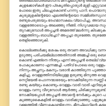
അതിലോലപ്രഖ്യാപനം മീനച്ചിലാറ്റിന്റെ അലകള്‍ നീളെ
കുളക്കോഴികള്‍ ഈ പ്രകൃതിപ്പൊരുള്‍ മൂളി ഏറ്റുവാങ
പോലെ ഇതു ചിലച്ചുകൊണ്ട് പറന്നു പാറി. പൊന്മാനുകള
കുരുമുളകിന്റേയോ എലത്തിന്റേയൊ സമ്മിശ്രസുഗ
രണ്ടുപേരുടേയും ദേഹമാസകലം വ്യാപിച്ചു. അവസ്ഥാന്ത
വള്ളത്തോടൊപ്പം അലഞ്ഞു നീങ്ങി. നിഗൂഢമായ സുഗന്ധത
തുറക്കുമ്പോള്‍ അപ്പച്ചന്‍ അമരത്ത് മലര്‍ന്നു കിടക
വള്ളത്തിനും ബാധിച്ചോ? അപ്പച്ചാ തുഴഞ്ഞേ. തുഴഞ്ഞേ അപ
തെളിഞ്ഞൊഴുകി.
കൊല്ലങ്ങള്‍ക്കു ശേഷം ഒരു തവണ അവധിക്കു വന്നപ്പ
ഉടുത്തു പരിചയമില്ലാത്തതിനാല്‍ അമ്മച്ചി ഒരു ബെല്‍റ
കൊണ്ട് എങ്ങ്നെ നീന്തും എന്ന് അപ്പച്ചന്‍ തെല്ല് വ്യാ
പോകുകാണോ എന്നമ്മച്ചി. പതിവ് പോലെ ഒരു വള്ളം മാ
നിന്നും അച്ഛനും മകനും വരാന്‍‍ കാത്തിരുന്ന പൂഞ്ഞ
കളിച്ചു. വെള്ളത്തിനടിയിലുള്ള ഉരുണ്ടു മിനുത്ത വ
നെറ്റിയേല്‍ പൊന്നന്മാരേയും നോക്കിയിരുന്ന സണ്ണി പെട്
രണ്ടു കയ്യും കൊണ്ടും വെള്ളം വാരി വാരി എറിയുക
വെള്ളം വന്നു വീഴുമ്പോള്‍‍ ആര്‍ത്തു ചിരിക്കുന്നുമുണ്ട്.
നോക്കിയപ്പോള്‍ അപ്പച്ചന്‍ അവന്റെ നേര്‍ക്കും കുറെ
കുഞ്ഞുകൈകളില്‍ വെള്ളം വാരിക്കുടഞ്ഞു. പളുങ്കുമണി
വള്ളത്തില്‍ വീണുകൊണ്ടിരുന്നു. മീനച്ചിലാറിന്റെ