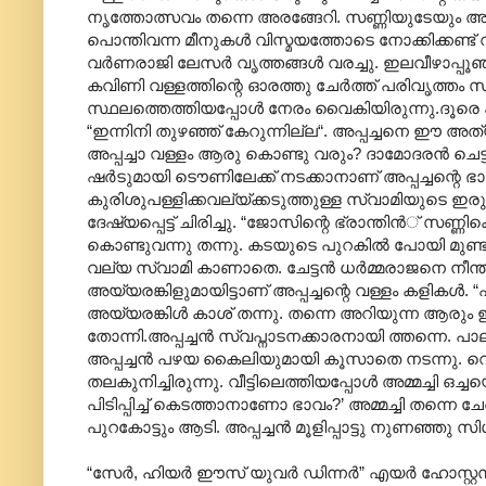
നൃത്തോത്സവം തന്നെ അരങ്ങേറി. സണ്ണിയുടേയും അപ്പ
പൊന്തിവന്ന മീനുകള്‍ വിസ്മയത്തോടെ നോക്കിക്കണ്ട് വീ
വര്‍ണരാജി ലേസര്‍ വൃത്തങ്ങള്‍ വരച്ചു. ഇലവീഴാപ്പൂ
കവിണി വള്ളത്തിന്റെ ഓരത്തു ചേര്‍ത്ത് പരിവൃത്തം സ
സ്ഥലത്തെത്തിയപ്പോള്‍ നേരം വൈകിയിരുന്നു.ദൂരെ കുടയത
“ഇന്നിനി തുഴഞ്ഞ് കേറുന്നില്ല“. അപ്പച്ചനെ ഈ അത്യ
അപ്പച്ചാ വള്ളം ആരു കൊണ്ടു വരും? ദാമോദരന്‍ ചെ
ഷര്‍ടുമായി ടൌണിലേക്ക് നടക്കാനാണ് അപ്പച്ചന്റെ ഭാവ
കുരിശുപള്ളിക്കവല്യ്ക്കടുത്തുള്ള സ്വാമിയുടെ ഇര
ദേഷ്യപ്പെട്ട് ചിരിച്ചു. “ജോസിന്റെ ഭ്രാന്തിന്‍് സണ്ണി
കൊണ്ടുവന്നു തന്നു. കടയുടെ പുറകില്‍ പോയി മുണ്ടു
വല്യ സ്വാമി കാണാതെ. ചേട്ടന്‍ ധര്‍മ്മരാജനെ നീന്താന
അയ്യരങ്കിളുമായിട്ടാണ‍് അപ്പച്ചന്റെ വള്ളം കളികള്‍. 
അയ്യരങ്കിള്‍ കാശ് തന്നു. തന്നെ അറിയുന്ന ആരും ഇല്ല
തോന്നി.അപ്പച്ചന്‍ സ്വപ്നാടനക്കാരനായി ത്തന്നെ. പ
അപ്പച്ചന്‍ പഴയ കൈലിയുമായി കൂസാതെ നടന്നു. വെള്ളമ
തലകുനിച്ചിരുന്നു. വീട്ടിലെത്തിയപ്പോള്‍ അമ്മച്ചി
പിടിപ്പിച്ച് കെടത്താനാണോ ഭാവം?’ അമ്മച്ചി തന്നെ ചേര
പുറകോട്ടും ആടി. അപ്പച്ചന്‍ മൂളിപ്പാട്ടു നുണഞ്ഞു സിഗറ
“സേര്‍, ഹിയര്‍ ഈസ് യുവര്‍‍ ഡിന്നര്‍‍” എയര്‍ ഹോസ്റ്റ