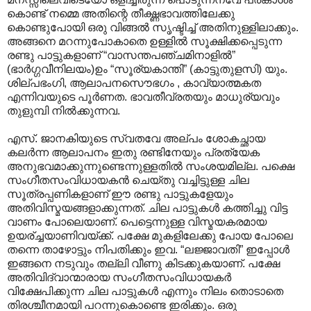
കൊണ്ട് നമ്മെ അതിന്റെ തീക്ഷ്ണഭാവത്തിലേക്കു
കൊണ്ടുപോയി ഒരു വിങ്ങല്‍ സൃഷ്ടിച്ച് അതിനുള്ളിലാക്കും.
അങ്ങനെ മറന്നുപോകാതെ ഉള്ളില്‍ സൂക്ഷിക്കപ്പെടുന്ന
രണ്ടു പാട്ടുകളാണ് “വാസന്തപഞ്ചമിനാളില്‍”
(ഭാര്‍ഗ്ഗവീനിലയം)ഉം “സൂര്യകാന്തി” (കാട്ടുതുളസി) യും.
ശില്പഭംഗി, ആലാപനസൌഭഗം , കാവ്യാത്മകത
എന്നിവയുടെ പൂര്‍ണത. ഭാവതീവ്രതയും മാധുര്യവും
തുളുമ്പി നില്‍ക്കുന്നവ.
എസ്. ജാനകിയുടെ സ്വതവേ അല്പം ശോകച്ഛായ
കലര്‍ന്ന ആലാപനം ഇതു രണ്ടിനേയും പ്രത്യേക
അനു‍ഭവമാക്കുന്നുണ്ടെന്നുള്ളതില്‍ സംശയമില്ല. പക്ഷെ
സംഗീതസംവിധായകന്‍ ചെയ്തു വച്ചിട്ടുള്ള ചില
സൂത്രപ്പണികളാണ് ഈ രണ്ടു പാട്ടുകളേയും
അതിവിസ്മയങ്ങളാക്കുന്നത്. ചില പാട്ടുകള്‍ കത്തിച്ചു വിട്ട
വാണം പോലെയാണ്. പെട്ടെന്നുള്ള വിസ്മയകരമായ
ഉയര്ച്ചയാണിവയ്ക്ക്. പക്ഷേ മുകളിലേക്കു പോയ പോലെ
തന്നെ താഴോട്ടും നിപതിക്കും ഇവ. “ലജ്ജാവതി” ഇപ്പോള്‍
ഇങ്ങനെ നടുവും തല്ലി വീണു കിടക്കുകയാണ്. പക്ഷേ
അതിവിദ്വാന്മാരായ സംഗീതസംവിധായകര്‍
വിക്ഷേപിക്കുന്ന ചില പാട്ടുകള്‍ എന്നും നിലം തൊടാതെ
തിരശ്ചീനമായി പറന്നുകൊണ്ടെ ഇരിക്കും.‍ ഒരു