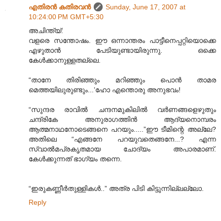
എതിരന്‍ കതിരവന്‍
Sunday, June 17, 2007 at
10:24:00 PM GMT+5:30
അചിന്ത്യ്:
വളരെ സന്തോഷം. ഈ ഒന്നാന്തരം പാട്ടീനെപ്പറ്റിയൊക്കെ
എഴുതാന്‍ പേടിയുണ്ടായിരുന്നു. ഒക്കെ
കേള്‍ക്കാനുള്ളതല്ലെ.
“താനേ തിരിഞ്ഞും മറിഞ്ഞും പൊന്‍ താമര
മെത്തയിലുരുണ്ടും...’ഹോ എന്തൊരു അനുഭവം!
“സുന്ദര രാവില്‍ ചന്ദനമുകിലില്‍ വര്‍ണങ്ങളെഴുതും
ചന്ദ്രികേ അനുരാഗത്തിന്‍ ആദ്യനൊമ്പരം
ആത്മനാഥനോടെങ്ങനെ പറയും.....”ഈ ടീമിന്റെ അല്ലേ?
അതിലെ “എങ്ങനേ പറയുവതെങ്ങനേ...? എന്ന
സ്വാല്‍മപ്രകൃതമായ ചോദ്യം അപാരമാണ്.
കേള്‍ക്കുന്നത് ഭാഗ്യം തന്നെ.
“ഇരുകണ്ണീര്‍തുള്ളികള്‍..” അത്ര പിടി കിട്ടുന്നില്ലല്ലോ.
Reply