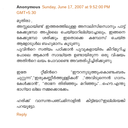
Anonymous
Sunday, June 17, 2007 at 9:52:00 PM
GMT+5:30
മുതിരാ ,
അസ്സലായിണ്ട് .ഇത്തരത്തിലുള്ള അനാലിസിസൊനും പാട്ട്
കേക്കുമ്പോ അപ്പ്ലൈ ചെയ്യാറില്ല്യാച്ചാലും, ഇങ്ങനെ
കേക്കുമ്പോ ശരിക്കും ഇതൊക്കെ കമ്പോസ് ചെയ്ത
ആളോടുള്‍ല ബഹുമാനം കൂടുണു.
പൂവിന്‍റെ സത്യം പഠിക്കാന്‍ പൂവുകളായിരം കീറിമുറിച്ച
പോലെ ആകാന്‍ സാദ്ധ്യത ഉണ്ടായിരുന്ന ഒരു വിഷയം
അതിന്‍റെ ലയം പോവാണ്ടെ അവതരിപ്പിച്ചിരിക്കുണു.
ഇതേ റ്റീമിന്‍റെ “ഈറനുടുത്തുംകൊണ്ടംബരം
ചുറ്റുന്ന”,“ഇരുകണ്ണീര്‍ത്തുള്ളികള്‍“ ,“അവിടുന്നെന്‍ ഗാനം
കേള്‍ക്കാന്‍“, “താനേ തിരിഞ്ഞും മറിഞ്ഞും”...ഹൌ.എന്തു
ഭാഗ്യാ ല്ലേ നമ്മക്കൊക്കേം.
ഹരിക്ക് വാസന്തപഞ്ചമിനാളില്‍ കിട്ട്യോ?ഇല്ല്യെങ്കി
പറയൂട്ടോ.
Reply