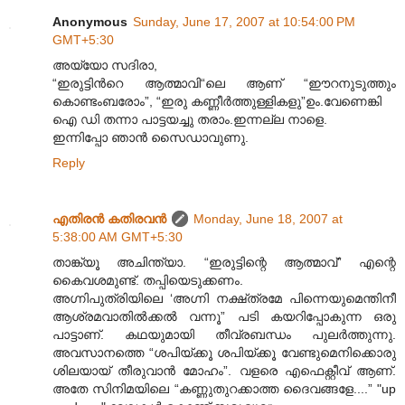
Anonymous
Sunday, June 17, 2007 at 10:54:00 PM
GMT+5:30
അയ്യോ സദിരാ,
“ഇരുട്ടിന്‍റെ ആത്മാവി“ലെ ആണ് “ഈറനുടുത്തും
കൊണ്ടംബരോം”, “ഇരു കണ്ണീര്‍ത്തുള്ളികളു”ഉം.വേണെങ്കി
ഐ ഡി തന്നാ പാട്ടയച്ചു തരാം.ഇന്നല്ല നാളെ.
ഇന്നിപ്പോ ഞാന്‍ സൈഡാവുണു.
Reply
എതിരന്‍ കതിരവന്‍
Monday, June 18, 2007 at
5:38:00 AM GMT+5:30
താങ്ക്യൂ അചിന്ത്യാ. “ഇരുട്ടിന്റെ ആത്മാവ്” എന്റെ
കൈവശമുണ്ട്. തപ്പിയെടുക്കണം.
അഗ്നിപുത്രിയിലെ ‘അഗ്നി നക്ഷ്ത്രമേ പിന്നെയുമെന്തിനീ
ആശ്രമവാതില്‍ക്കല്‍ വന്നൂ” പടി കയറിപ്പോകുന്ന ഒരു
പാട്ടാണ്. കഥയുമായി തീവ്രബന്ധം പുലര്‍ത്തുന്നു.
അവസാനത്തെ “ശപിയ്ക്കൂ ശപിയ്ക്കൂ വേണ്ടുമെനിക്കൊരു
ശിലയായ് തീരുവാന്‍ മോഹം”. വളരെ എഫെക്റ്റീവ് ആണ്.
അതേ സിനിമയിലെ “കണ്ണുതുറക്കാത്ത ദൈവങ്ങളേ....” "up