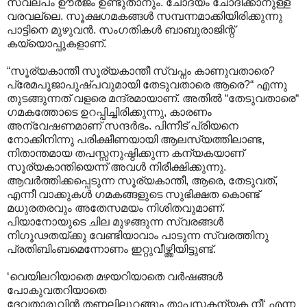
സ്വല്പം ഊര്‍ജം ഉണ്ടുതാനും. ചോദ്യം ചോദിക്കാനുള്ള
വരവല്ലെ. സൂക്ഷഗമകങ്ങള്‍ സമ്പന്നമാക്കിയിരിക്കുന്നു
പാട്ടിനെ മുഴുവന്‍. സംഗതികള്‍ ബാബുരാജിന്റ്
കയ്യൊപ്പുകളാണ്.
“സൂര്യകാന്തീ സൂര്യകാന്തീ സ്വപ്നം കാണുവതാരെ?
പ്രേമപൂജാപുഷ്പവുമായി തേടുവതാരെ ആരെ?“ എന്നു
തുടങ്ങുന്നത് വളരെ മന്ദ്രമായാണ്. അതില്‍ “തേടുവതാരെ“
ഗമകത്തോടെ ഉറപ്പിച്ചിരിക്കുന്നു, കാരണം
അന്വേഷണമാണ് സന്ദര്‍ഭം. പിന്നീട് പ്രിയനെ
നോക്കിനിന്നു പരിക്ഷീണയായി ആലസ്യത്തിലാണ്ട,
നിതാന്തമായ തപസ്സനുഷ്ഠിക്കുന്ന കന്യകയാണ്
സൂര്യകാന്തിയെന്ന് അവള്‍ നിരീക്ഷിക്കുന്നു.
ആവര്‍ത്തിക്കപ്പെടുന്ന സൂര്യകാന്തീ, ആരെ, തേടുവത്,
എന്നീ വാക്കുകള്‍ ഗമകങ്ങളുടെ സുഭിക്ഷത കൊണ്ട്
മധുരതരവും അതേസമയം നിശിതവുമാണ്.
പിയാനോയുടെ ചില മുഴങ്ങുന്ന സ്വരങ്ങള്‍
നിഗൂഢതയ്ക്കു വേണ്ടിയാവാം പാടുന്ന സ്വരത്തിനു
പ്രതിബിംബമെന്നോണം ഇറ്റുവീഴ്ത്തിയിട്ടുണ്ട്.
‘വെയിലറിയാതെ മഴയറിയാതെ വര്‍ഷങ്ങള്‍‍
പോകുവതറിയാതെ
ദേവതാരുവിന്‍ തണലിലുറങ്ങും താപസകന്യക നീ‘ എന്ന