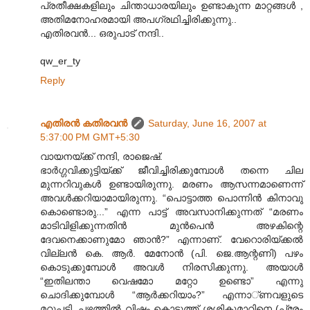
പ്രതീക്ഷകളിലും ചിന്താധാരയിലും ഉണ്ടാകുന്ന മാറ്റങ്ങള്‍ ,
അതിമനോഹരമായി അപഗ്രഥിച്ചിരിക്കുന്നു..
എതിരവന്‍... ഒരുപാട് നന്ദി..
qw_er_ty
Reply
എതിരന്‍ കതിരവന്‍
Saturday, June 16, 2007 at
5:37:00 PM GMT+5:30
വായനയ്ക്ക് നന്ദി, രാ‍ജെഷ്.
ഭാര്‍ഗ്ഗവിക്കുട്ടിയ്ക്ക് ജീ‍വിച്ചിരിക്കുമ്പോള്‍ തന്നെ ചില
മുന്നറിവുകള്‍ ഉണ്ടാ‍യിരുന്നു. മരണം ആസന്നമാണെന്ന്
അവള്‍ക്കറിയാമായിരുന്നു. “പൊട്ടാത്ത പൊന്നിന്‍ കിനാവു
കൊണ്ടൊരു...” എന്ന പാട്ട് അവസാനിക്കുന്നത് “മരണം
മാടിവിളിക്കുന്നതിന്‍ മുന്‍പെന്‍ അഴകിന്റെ
ദേവനെക്കാണുമോ ഞാന്‍?” എന്നാണ്. വേറൊരിയ്ക്കല്‍
വില്ലന്‍ കെ. ആര്‍. മേനോന്‍ (പി. ജെ.ആന്റണി) പഴം
കൊടുക്കുമ്പോള്‍ അവള്‍ നിരസിക്കുന്നു. അയാള്‍
“ഇതിലന്താ വെഷമോ മറ്റോ ഉണ്ടൊ” എന്നു
ചൊദിക്കുമ്പോള്‍ “ആര്‍ക്കറിയാം?” എന്നാ‍്ണവളുടെ
മറുപടി. പഴത്തില്‍ വിഷം കൊടുത്ത് ശശികുമാറിനെ (പ്രേം