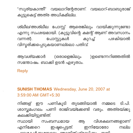
“സൂര്യകാന്തീ” വയലാറിന്റേതാണ്. വയലാറ്-ബാബുരാജ്
കൂട്ടുകെട്ട് അത്ര അധികമില്ല.
ശ്ലീല/അശ്ലീല പോസ്റ്റ് ആരെങ്കിലും വായിക്കുന്നുണ്ടോ
എന്നു സംശയമായി. (കുട്ടൂവിന്റെ കമന്റ് ആണ് അവസാനം
വന്നത്). പോസ്റ്റുകള്‍ കുറച്ച് പഴകിയാല്‍
വിസ്മരിക്കപ്പെടുകയാണല്ലൊ പതിവ്.
ആവശ്യക്കാര്‍ (ഒരാളെങ്കിലും )ഉണ്ടെന്നറിഞ്ഞതില്‍
സന്തോഷം. ബാക്കി ഉടന്‍ എഴുതാം.
Reply
SUNISH THOMAS
Wednesday, June 20, 2007 at
3:59:00 AM GMT+5:30
നിങ്ങള് ഈ പണികൂടി തുടങ്ങിയാല്‍ നമ്മടെ ടി.പി.
ശാസ്തമംഗലം പണി രാജിവയ്ക്കേണ്ടി വരും. അത്രയ്ക്കു
കലക്കിയിട്ടുണ്ടിത്.
സ്ഥായി സംബന്ധമായ ആ വിശകലനങ്ങളാണ്
എനിക്കേറെ ഇഷ്ടപ്പെട്ടത്. ഇനിയോരോ നല്ല
പാട്ടുകേള്‍ക്കുമ്പോളും ഞാനിത് ശ്രദ്ധിക്കും. നന്ദി.