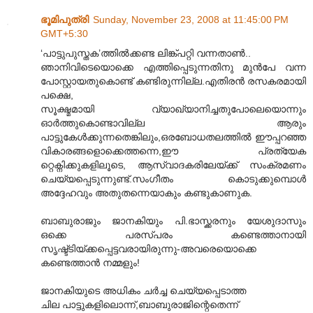
ഭൂമിപുത്രി
Sunday, November 23, 2008 at 11:45:00 PM
GMT+5:30
‘പാട്ടുപുസ്തക’ത്തിൽക്കണ്ട ലിങ്ക്പറ്റി വന്നതാൺ..
ഞാനിവിടെയൊക്കെ എത്തിപ്പെടുന്നതിനു മുൻപേ വന്ന
പോസ്റ്റായതുകൊണ്ട് കണ്ടിരുന്നില്ല.എതിരൻ രസകരമായി
പക്ഷെ,
സൂക്ഷ്മമായി വ്യാഖ്യാനിച്ചതുപോലെയൊന്നും
ഓർത്തുകൊണ്ടാവില്ല ആരും
പാട്ടുകേൾക്കുന്നതെങ്കിലും,ഒരബോധതലത്തിൽ ഈപ്പറഞ്ഞ
വികാരങ്ങളൊക്കെത്തന്നെ,ഈ പ്രത്യേക
റ്റെക്നിക്കുകളിലൂടെ, ആസ്വാദകരിലേയ്ക്ക് സംക്രമണം
ചെയ്യപ്പെടുന്നുണ്ട്.സംഗീതം കൊടുക്കുമ്പൊൾ
അദ്ദേഹവും അതുതന്നെയാകും കണ്ടുകാണുക.
ബാബുരാജും ജാനകിയും പി.ഭാസ്ക്കരനും യേശുദാസും
ഒക്കെ പരസ്പരം കണ്ടെത്താനായി
സൃഷ്ട്ടിയ്ക്കപ്പെട്ടവരായിരുന്നു-അവരെയൊക്കെ
കണ്ടെത്താൻ നമ്മളും!
ജാനകിയുടെ അധികം ചർച്ച ചെയ്യപ്പെടാത്ത
ചില പാട്ടുകളിലൊന്ന്,ബാബുരാജിന്റെതെന്ന്