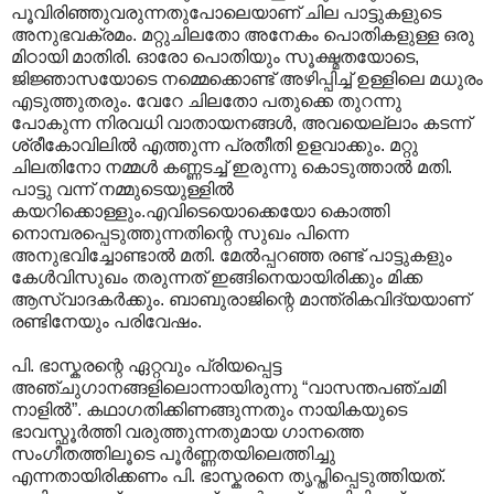
പൂവിരിഞ്ഞുവരുന്നതുപോലെയാണ് ചില പാട്ടുകളുടെ
അനുഭവക്രമം. മറ്റുചിലതോ അനേകം പൊതികളുള്ള ഒരു
മിഠായി മാതിരി. ഓരോ പൊതിയും സൂക്ഷ്മതയോടെ,
ജിജ്ഞാസയോടെ നമ്മെക്കൊണ്ട് അഴിപ്പിച്ച് ഉള്ളിലെ മധുരം
എടുത്തുതരും. വേറേ ചിലതോ പതുക്കെ തുറന്നു
പോകുന്ന നിരവധി വാതായനങ്ങള്‍, അവയെല്ലാം കടന്ന്
ശ്രീകോവിലില്‍ എത്തുന്ന പ്രതീതി ഉളവാക്കും. മറ്റു
ചിലതിനോ നമ്മള്‍ കണ്ണടച്ച് ഇരുന്നു കൊടുത്താല്‍ മതി.
പാട്ടു വന്ന് നമ്മുടെയുള്ളില്‍
കയറിക്കൊള്ളും.എവിടെയൊക്കെയോ കൊത്തി
നൊമ്പരപ്പെടുത്തുന്നതിന്റെ സുഖം പിന്നെ
അനുഭവിച്ചോണ്ടാല്‍ മതി. മേല്‍പ്പറഞ്ഞ രണ്ട് പാട്ടുകളും
കേള്‍വിസുഖം തരുന്നത് ഇങ്ങിനെയായിരിക്കും മിക്ക
ആസ്വാദകര്‍ക്കും. ബാബുരാജിന്റെ മാന്ത്രികവിദ്യയാണ്
രണ്ടിനേയും പരിവേഷം.
പി. ഭാസ്കരന്റെ ഏറ്റവും പ്രിയപ്പെട്ട
അഞ്ചുഗാനങ്ങളിലൊന്നായിരുന്നു “വാസന്തപഞ്ചമി
നാളില്‍”. കഥാഗതിക്കിണങ്ങുന്നതും നായികയുടെ
ഭാവസ്ഫൂര്‍ത്തി വരുത്തുന്നതുമായ ഗാനത്തെ
സംഗീതത്തിലൂടെ പൂര്‍ണ്ണതയിലെത്തിച്ചു
എന്നതായിരിക്കണം പി. ഭാസ്കരനെ തൃപ്തിപ്പെടുത്തിയത്.