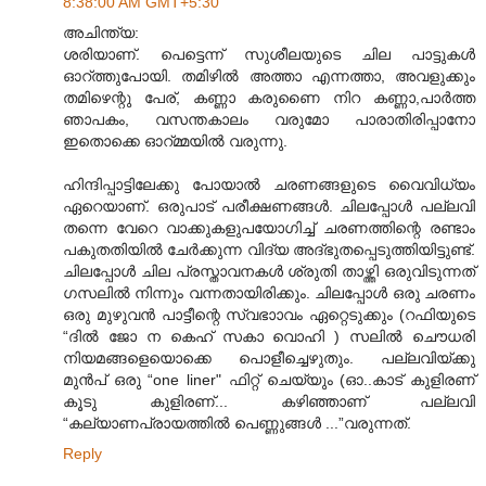
8:38:00 AM GMT+5:30
അചിന്ത്യ:
ശരിയാണ്. പെട്ടെന്ന് സുശീലയുടെ ചില പാട്ടുകള്‍
ഓറ്ത്തുപോയി. തമിഴില്‍ അത്താ എന്നത്താ, അവളുക്കും
തമിഴെന്റു പേര്, കണ്ണാ കരുണൈ നിറ കണ്ണാ,പാര്‍ത്ത
ഞാപകം, വസന്തകാലം വരുമോ പാരാതിരിപ്പാനോ
ഇതൊക്കെ ഓറ്മ്മയില്‍ വരുന്നു.
ഹിന്ദിപ്പാട്ടിലേക്കു പോയാല്‍ ചരണങ്ങളുടെ വൈവിധ്യം
ഏറെയാണ്. ഒരുപാട് പരീക്ഷണങ്ങള്‍. ചിലപ്പോള്‍ പല്ലവി
തന്നെ വേറെ വാക്കുകളുപയോഗിച്ച് ചരണത്തിന്റെ രണ്ടാം
പകുതതിയില്‍‍ ചേര്‍ക്കുന്ന വിദ്യ അദ്ഭുതപ്പെടുത്തിയിട്ടുണ്ട്.
ചിലപ്പോള്‍ ചില പ്രസ്താവനകള്‍ ശ്രുതി താഴ്ത്തി ഒരുവിടുന്നത്
ഗസലില്‍ നിന്നും വന്നതായിരിക്കും. ചിലപ്പോള്‍ ഒരു ചരണം
ഒരു മുഴുവന്‍ പാട്ടീന്റെ സ്വഭാ‍ാവം ഏറ്റെടുക്കും (റഫിയുടെ
“ദില്‍ ജോ ന കെഹ് സകാ വൊഹി ) സലില്‍ ചൌധരി
നിയമങ്ങളെയൊക്കെ പൊളീച്ചെഴുതും. പല്ലവിയ്ക്കു
മുന്‍പ് ഒരു “one liner" ഫിറ്റ് ചെയ്യും (ഓ..കാട് കുളിരണ്
കൂടു കുളിരണ്... കഴിഞ്ഞാണ് പല്ലവി
“കല്യാണപ്രായത്തില്‍ പെണ്ണുങ്ങള്‍ ...”വരുന്നത്.
Reply