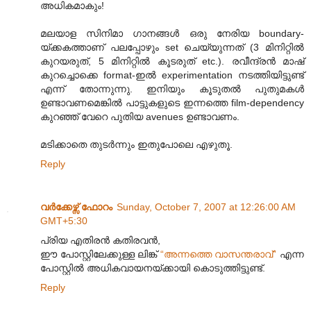
അധികമാകും!
മലയാള സിനിമാ ഗാനങ്ങള്‍ ഒരു നേരിയ boundary-
യ്ക്കകത്താണ് പലപ്പോഴും set ചെയ്യുന്നത് (3 മിനിറ്റില്‍
കുറയരുത്, 5 മിനിറ്റില്‍ കൂടരുത് etc.). രവീന്ദ്രന്‍ മാഷ്
കുറച്ചൊക്കെ format-ഇല്‍ experimentation നടത്തിയിട്ടുണ്ട്
എന്ന് തോന്നുന്നു. ഇനിയും കൂടുതല്‍ പുതുമകള്‍
ഉണ്ടാവണമെങ്കില്‍ പാട്ടുകളുടെ ഇന്നത്തെ film-dependency
കുറഞ്ഞ് വേറെ പുതിയ avenues ഉണ്ടാവണം.
മടിക്കാതെ തുടര്‍ന്നും ഇതുപോലെ എഴുതൂ.
Reply
വര്‍ക്കേഴ്സ് ഫോറം
Sunday, October 7, 2007 at 12:26:00 AM
GMT+5:30
പ്രിയ എതിരന്‍ കതിരവന്‍,
ഈ പോസ്റ്റിലേക്കുള്ള ലിങ്ക്
“അന്നത്തെ വാസന്തരാവ്”
എന്ന
പോസ്റ്റില്‍ അധികവായനയ്ക്കായി കൊടുത്തിട്ടുണ്ട്.
Reply