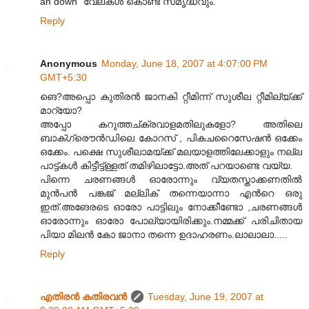
an down" വേലകള്‍ കൊണ്ട് സമൃദ്ധവും.
Reply
Anonymous
Monday, June 18, 2007 at 4:07:00 PM
GMT+5:30
ങെ?അപ്പൊ കുതിരന്‍ ജാനകി റ്റീമിന്ന് സുശീല റ്റീമില്യ്ക്ക്
മാറ്യോ?
അപ്പോ കറുത്തച്ക്രവാളമതിലുകളോ? അതിലെ
ബാക്ഗ്രൌന്‍ഡിലെ കോറസ് , പികചറൈസേഷന്‍ ഒക്കേം
ഒക്കേം. പക്ഷെ സുശീലാമയ്ക്ക് മലയാളത്തിലേക്കാളും നല്ല
പാട്ട്കള്‍ കിട്ടീട്ട്ള്ളത് തമിഴിലാട്ടോ.അത് പറയാണ്ടെ വയ്യ.
പിന്നെ ചരണങ്ങള്‍ ഓരോന്നും വ്യതസ്താക്കണതില്‍
മുന്‍പന്‍ പങ്കജ് മല്ലിക് തന്നെയാന്നാ എന്‍റെ ഒരു
ഇത്.അങേരടെ ഓരോ പാട്ടിലും നോക്കീണ്ടോ ,ചരണങ്ങള്‍
ഓരോന്നും ഓരോ പോല്യായിരിക്കും.നമ്മക്ക് പരിചിതായ
പിയാ മിലന്‍ കോ ജാനാ തന്നെ ഉദാഹരണം.ലാലാലാ.....
Reply
എതിരന്‍ കതിരവന്‍
Tuesday, June 19, 2007 at