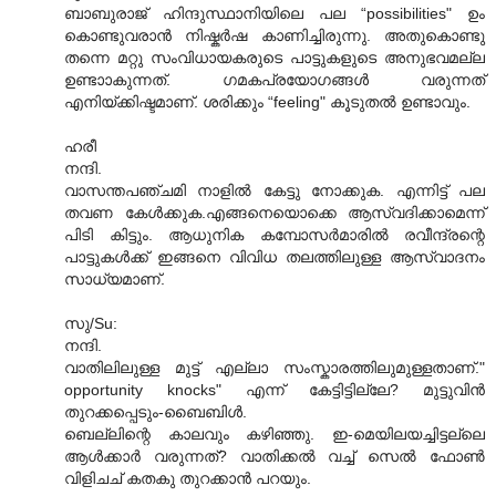
ബാബുരാജ് ഹിന്ദുസ്ഥാനിയിലെ പല “possibilities" ഉം
കൊണ്ടുവരാന്‍ നിഷ്കര്‍ഷ കാണിച്ചിരുന്നു. അതുകൊണ്ടു
തന്നെ മറ്റു സംവിധായകരുടെ പാട്ടുകളുടെ അനുഭവമല്ല
ഉണ്ടാ‍ാകുന്നത്. ഗമകപ്രയോഗങ്ങള്‍ വരുന്നത്
എനിയ്ക്കിഷ്ടമാണ്. ശരിക്കും “feeling" കൂടുതല്‍ ഉണ്ടാവും.
ഹരീ
നന്ദി.
വാസന്തപഞ്ചമി നാളില്‍ കേട്ടു നോക്കുക. എന്നിട്ട് പല
തവണ കേള്‍ക്കുക.എങ്ങനെയൊക്കെ ആസ്വദിക്കാമെന്ന്
പിടി കിട്ടും. ആധുനിക കമ്പോസര്‍മാരില്‍ രവീന്ദ്രന്റെ
പാട്ടുകള്‍ക്ക് ഇങ്ങനെ വിവിധ തലത്തിലുള്ള ആസ്വാദനം
സാധ്യമാണ്.
സു/Su:
നന്ദി.
വാതിലിലുള്ള മുട്ട് എല്ലാ സംസ്കാരത്തിലുമുള്ളതാണ്."
opportunity knocks" എന്ന് കേട്ടിട്ടില്ലേ? മുട്ടുവിന്‍
തുറക്കപ്പെടും-ബൈബിള്‍.
ബെല്ലിന്റെ കാലവും കഴിഞ്ഞു. ഇ-മെയിലയച്ചിട്ടല്ലെ
ആള്‍ക്കാര്‍ വരുന്നത്? വാതിക്കല്‍ വച്ച് സെല്‍ ഫോണ്‍
വിളിചച് കതകു തുറക്കാന്‍ പറയും.