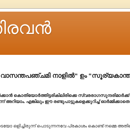
ിരവന്‍
“വാസന്തപഞ്ചമി നാളില്‍“ ഉം “സൂര്യകാന്തി
ൾക്കാൻ കൊതിയോർത്തിട്ടരികിലിരിക്കെ സ്വരരാഗസുന്ദരിമാർക്
റിയാം. എങ്കിലും ഈ രണ്ടുപാട്ടുകളെക്കുറിച്ച് ഓർമ്മിക്കാത
ിടെയോ ഒളിച്ചിരുന്ന് പൊടുന്നനവേ പ്രകാശം കൊണ്ട് നമ്മെ അതിന