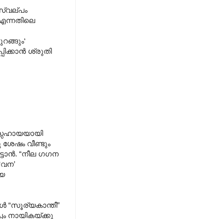
സ്വല്പം
‘ എന്നതിലെ
റങ്ങും‘
ക്കാന്‍ ശ്രുതി
ിസ്സഹായയായി
 ശേഷം വീണ്ടും
ട്ടാന്‍. “നീല ഗഗന
‘വന’
ആയ
്‍ “സൂര്യകാന്തീ”
്പം നായികയ്ക്കു