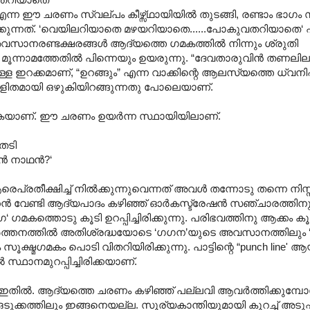
ന ഈ ചരണം സ്വല്പം കീഴ്സ്ഥായിയില്‍ തുടങ്ങി, രണ്ടാം ഭാഗം 
തിയിരിക്കുന്നത്. ‘വെയിലറിയാതെ മഴയറിയാതെ......പോകുവതറിയാതെ
രണ്ടക്ഷരങ്ങള്‍‍ ആ‍ദ്യത്തെ ഗമകത്തില്‍ നിന്നും ശ്രുതി
. മൂന്നാമത്തേതില്‍ പിന്നെയും ഉയരുന്നു. “ദേവതാരുവിന്‍ തണലിലു
ള ഇറക്കമാണ്, “ഉറങ്ങും” എന്ന വാക്കിന്റെ ആലസ്യത്തെ ധ്വനിപ്പി
ലളിതമായി ഒഴുകിയിറങ്ങുന്നതു പോലെയാണ്.
ുകയാണ്. ഈ ചരണം ഉയര്‍ന്ന സ്ഥായിയിലാണ്.
േടി
‍ നാഥന്‍?‘
്രതീക്ഷിച്ച് നില്‍ക്കുന്നുവെന്നത് അവള്‍ തന്നോടു തന്നെ ന
്‍ വേണ്ടി ആദ്യപാദം കഴിഞ്ഞ് ഓര്‍കസ്ട്രേഷന്‍ സഞ്ചാരത്തിനു
‘ ഗമകത്തൊടു കൂടി ഉറപ്പിച്ചിരിക്കുന്നു. പരിഭവത്തിനു ആക്കം കൂ
വര്‍ത്തനത്തില്‍‍ അതിശ്രദ്ധയോടെ ‘ഗഗന’യുടെ അവസാനത്തിലും 
ൂക്ഷ്മഗമകം പൊടി വിതറിയിരിക്കുന്നു. പാട്ടിന്റെ “punch line' 
 സ്ഥാനമുറപ്പിച്ചിരിക്കയാണ്.
 ഇതില്‍. ആദ്യത്തെ ചരണം കഴിഞ്ഞ് പല്ലവി ആവര്‍ത്തിക്കുമ്പോള
ലും ഒടുക്കത്തിലും ഇങ്ങനെയല്ല. സൂര്യകാന്തിയുമായി കുറച്ച് അടുപ