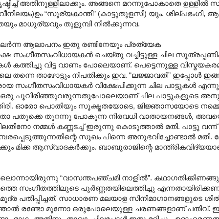
്ടിച്ച് അതിനുള്ളിലാക്കും. അങ്ങനെ മറന്നുപോകാതെ ഉള്ളില്‍ സൂക
്‍ഗ്ഗവീനിലയം)ഉം “സൂര്യകാന്തി” (കാട്ടുതുളസി) യും. ശില്പഭ
ം മാധുര്യവും തുളുമ്പി നില്‍ക്കുന്നവ.
്‍ന്ന ആലാപനം ഇതു രണ്ടിനേയും പ്രത്യേക
പക്ഷെ സംഗീതസംവിധായകന്‍ ചെയ്തു വച്ചിട്ടുള്ള ചില സൂത്രപ്പ
ുകള്‍ കത്തിച്ചു വിട്ട വാണം പോലെയാണ്. പെട്ടെന്നുള്ള വിസ്മയക
െ തന്നെ താഴോട്ടും നിപതിക്കും ഇവ. “ലജ്ജാവതി” ഇപ്പോള്‍ ഇങ
ായ സംഗീതസംവിധായകര്‍ വിക്ഷേപിക്കുന്ന ചില പാട്ടുകള്‍ എന്നു
‍ ഒരു പൂവിരിഞ്ഞുവരുന്നതുപോലെയാണ് ചില പാട്ടുകളുടെ അനു
തിരി. ഓരോ പൊതിയും സൂക്ഷ്മതയോടെ, ജിജ്ഞാസയോടെ നമ്മെക
ചിലതോ പതുക്കെ തുറന്നു പോകുന്ന നിരവധി വാതായനങ്ങള്‍, അവയെ
ലതിനോ നമ്മള്‍ കണ്ണടച്ച് ഇരുന്നു കൊടുത്താല്‍ മതി. പാട്ടു വന്ന്
ടുത്തുന്നതിന്റെ സുഖം പിന്നെ അനുഭവിച്ചോണ്ടാല്‍ മതി. മേല്
്കും മിക്ക ആസ്വാദകര്‍ക്കും. ബാബുരാജിന്റെ മാന്ത്രികവിദ്യയാ
ങളിലൊന്നായിരുന്നു “വാസന്തപഞ്ചമി നാളില്‍”. കഥാഗതിക്കിണങ്ങു
ത്തെ സംഗീതത്തിലൂടെ പൂര്‍ണ്ണതയിലെത്തിച്ചു എന്നതായിരിക്കണ
 മുദ്ര പതിപ്പിച്ചത്. സാധാരണ മലയാള സിനിമാഗാനങ്ങളുടെ ശില
 കഴിഞ്ഞാല്‍ രണ്ടോ മൂന്നോ ഒരുപോലെയുള്ള ചരണങ്ങളാണ് പതിവ
ടാം ഭാഗം അതിനും താഴെ. ചിലപ്പോള്‍ ഇതു മറിച്ചും. ഉദാഹരണത്ത