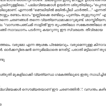
ാലിനുള്ളിലെ..” പല്ലവിയേക്കാള്‍ ഉയര്‍ന്ന ശ്രുതിയിലും “ഒപ്പനയ
തിയിലുമാണ്. എന്നാല്‍ “മൌലിയില്‍ മയില്‍പ്പീലി ചാര്‍ത്തി....” എന
ഴ്ന്നും രണ്ടാം ഭാഗം “ഉണ്ണിക്കൈ രണ്ടിലും പുണ്യം തുളുമ്പുന്ന” 
ന്നെ ചരണങ്ങള്‍ തന്നെ വ്യത്യസ്ഥമാക്കാറുമുണ്ട്. ശാസ്ത്രീയസ
്ല. “വാസന്തപഞ്ചമി നാളില്‍”ഈ രൂപത്തിലോ സങ്കേതത്തിലോ 
 തുടങ്ങി സാവധാനം പടര്‍ന്നു കയറുന്നു ഈ സ്വരലത. തീവ്രമായ
ാ‍ാത്തലം. വരുമോ എന്ന ആശങ്ക പ്രമേയവും. വരുമെന്നുള്ള കി
്‍. ഓര്‍ക്കസ്ട്രേഷന്‍ ഒന്നുമില്ലാതെ നേരിട്ട്, പരാതി മട്ടിലാണ് തുട
്ടു
ശ്രുതി മുകളിലാക്കി വ്യത്യസ്ഥ ഗമകത്തിലൂടെ ഇതു സാധിച്ചിരിക
ു
ം‘- പല്ലവിയേക്കള്‍ സൌമ്യതയാണ് ഈ ചരണത്തിന്‍്. വസന്തം കഴിഞ്
െ