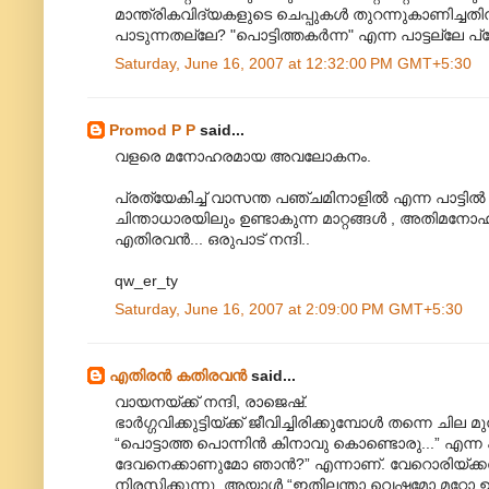
മാന്ത്രികവിദ്യകളുടെ ചെപ്പുകള്‍ തുറന്നുകാണിച്ചതിന്
പാടുന്നതല്ലേ? "പൊട്ടിത്തകര്‍ന്ന" എന്ന പാട്ടല്ലേ പ്
Saturday, June 16, 2007 at 12:32:00 PM GMT+5:30
Promod P P
said...
വളരെ മനോഹരമായ അവലോകനം.
പ്രത്യേകിച്ച് വാസന്ത പഞ്ചമിനാളില്‍ എന്ന പാട്ടി
ചിന്താധാരയിലും ഉണ്ടാകുന്ന മാറ്റങ്ങള്‍ , അതിമനോഹ
എതിരവന്‍... ഒരുപാട് നന്ദി..
qw_er_ty
Saturday, June 16, 2007 at 2:09:00 PM GMT+5:30
എതിരന്‍ കതിരവന്‍
said...
വായനയ്ക്ക് നന്ദി, രാ‍ജെഷ്.
ഭാര്‍ഗ്ഗവിക്കുട്ടിയ്ക്ക് ജീ‍വിച്ചിരിക്കുമ്പോള്‍ തന്
“പൊട്ടാത്ത പൊന്നിന്‍ കിനാവു കൊണ്ടൊരു...” എന്ന പാ
ദേവനെക്കാണുമോ ഞാന്‍?” എന്നാണ്. വേറൊരിയ്ക്കല്‍
നിരസിക്കുന്നു. അയാള്‍ “ഇതിലന്താ വെഷമോ മറ്റോ ഉണ