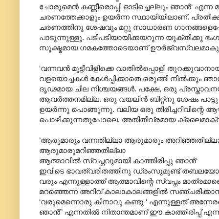
ചോരുമെന്‍ കണ്ണീരൊപ്പി ഓടിച്ചെല്ലും ഞാന്‍‘ എന്ന
ചരണത്തേക്കാളും ഉയര്‍ന്ന സ്ഥായിയിലാണ്. പ്രതീക്
ചരണത്തിനു ശേഷവും മറ്റു സാധാരണ ഗാനങ്ങളെപ്പോല
പാടുന്നുള്ളു. പടിപടിയായിക്കയറുന്ന യുക്തിക്കു ഭംഗം
സൂക്ഷ്മമായ ഗമകത്തോടെയാണ് ഊര്‍ജ്വസ്വലമാകുന
‘വന്നവന്‍ മുട്ടീവിളിക്കെ വാതില്‍പ്പൊളി തുറക്കുവാനായ
വളയൊച്ചകള്‍ കേള്‍പ്പിക്കാതെ ഒരുങ്ങി നില്‍ക്കും ഞാന്
ദൃഢമായ ചില നിശ്ചയങ്ങള്‍. പക്ഷേ, ഒരു പ്രസ്ത
ആവര്‍ത്തനമില്ല. ഒരു വയലിന്‍ ബിറ്റ്നു ശേഷം പ
ഉയര്‍ന്നു പൊങ്ങുന്നു. വലിയ ഒരു തിരിച്ചറിവിന്റെ ആ
പൊഴിക്കുന്നതുപോലെ. അതിതീവ്രമായ ക്ലൈമാക്സ
‘ആരുമാരും വന്നതില്ലാ ആരുമാരും അറിഞ്ഞതില്ലാ‍ാ‍
ആരുമാരുമറിഞ്ഞതില്ലാ
ആത്മാവില്‍ സ്വപ്നവുമായി കാത്തിരിപ്പു ഞാന്‍‘
ഇവിടെ ഭാവത്വരിതത്തിനു ഡ്രംസുമുണ്ട് തബലയോടൊപ്പം.
വരും എന്നുള്ളാത്ത് ആത്മാവിന്റെ സ്വപ്നം മാത്രമാണെ
മറഞ്ഞെന്ന അറിവ് കാലാകാലങ്ങളില്‍‍ സഞ്ചരിക്കാന്‍
‘വരുമെന്നൊരു കിനാവു കണ്ടു ‘ എന്നുള്ളത് അന്നേരത
ഞാന്‍” എന്നതില്‍ നിതാന്തമാണ് ഈ കാത്തിരിപ്പ് എന