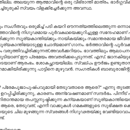
ഞില്ല. അലയുന്ന ആത്മാവിന്റെ ഒരു വിഭ്രാന്തി മാത്രം. ഭാര്‍ഗ്ഗവിക്
രുരുകി സ്വയം വിളക്കിച്ചേര്‍ക്കുന്ന അവസ്ഥ.
 സംഗീതവും ഒരുമിച്ച് പടി കയറി ഔന്നത്യത്തിലെത്തുന്ന ഒന്നാ
ത്താവിന്റെ നിഗൂഢമായ പൂര്‍വകഥയെക്കുറിച്ചുള്ള സന്ദേഹമാണ് 
രിക്കുന്ന സൂര്യകാന്തിയ്ക്കും നായികയ്ക്കും സമാന്തരമായ ജീവ
കാന്തിയോടുള്ള ചോദ്യമാണ് ഗാനം. ഭര്‍ത്താവിന്റെ പൂര്‍വ
രുത്തിവച്ചിരിക്കുന്നത്,അവള്‍ക്കറിയാം. ഭാവത്തിലും ആലാപന
ക്കൂടിയാണ് ‍ഈ പ്രമേയം അവതരിക്കപ്പെടുന്നത്. എസ്. ജാനകിയ
ോടെയാണ് ആരംഭം. ശോകച്ഛായയില്ല. സ്വല്പം ഊര്‍ജം ഉണ്ടുതാന
ക്കിയിരിക്കുന്നു പാട്ടിനെ മുഴുവന്‍. സംഗതികള്‍ ബാബുരാജിന്റ്
? പ്രേമപൂജാപുഷ്പവുമായി തേടുവതാരെ ആരെ?“ എന്നു തുടങ്ങ
്പിച്ചിരിക്കുന്നു, കാരണം അന്വേഷണമാണ് സന്ദര്‍ഭം. പിന്നീട്
ിതാന്തമായ തപസ്സനുഷ്ഠിക്കുന്ന കന്യകയാണ് സൂര്യകാന്തിയെന്
ന്തീ, ആരെ, തേടുവത്, എന്നീ വാക്കുകള്‍ ഗമകങ്ങളുടെ സുഭിക്ഷത ക
ചില മുഴങ്ങുന്ന സ്വരങ്ങള്‍ നിഗൂഢതയ്ക്കു വേണ്ടിയാവാം 
ട്.
വതറിയാതെ