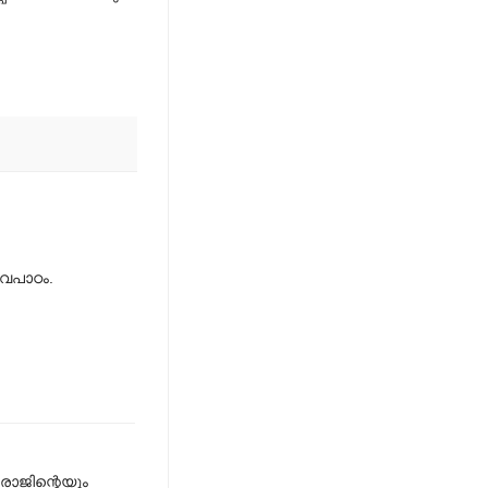
ഭവപാഠം.
രാജിന്റെയും