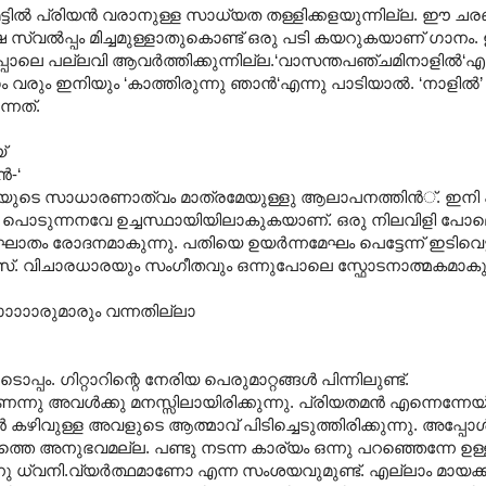
 മട്ടില്‍ പ്രിയന്‍ വരാനുള്ള സാധ്യത തള്ളിക്കളയുന്നില്ല. ഈ
ഷ സ്വല്‍പ്പം മിച്ചമുള്ളാതുകൊണ്ട് ഒരു പടി കയറുകയാണ് ഗാനം.
െ പല്ലവി ആവര്‍ത്തിക്കുന്നില്ല.‘വാസന്തപഞ്ചമിനാളില്‍‘എന
 വരും ഇനിയും ‘കാത്തിരുന്നു ഞാന്‍‘എ‍ന്നു പാടിയാല്‍. ‘നാളില്‍’
്നത്.
്
‍-‘
ാവനയുടെ സാധാരണാത്വം മാത്രമേയുള്ളു ആലാപനത്തിന്‍്. ഇനി
ാട്ടു പൊടുന്നനവേ ഉച്ചസ്ഥായിയിലാകുകയാണ്. ഒരു നിലവിളി പ
ഘാതം രോദനമാകുന്നു. പതിയെ ഉയര്‍ന്നമേഘം പെട്ടേന്ന് ഇടിവെട്ടി
്. വിചാരധാരയും സംഗീതവും ഒന്നുപോലെ സ്ഫോടനാത്മകമാകുന
ാ‍ാ‍ാരുമാരും വന്നതില്ലാ
 ഗിറ്റാറിന്റെ നേരിയ പെരുമാറ്റങ്ങള്‍ പിന്നിലുണ്ട്.
ന്നു അവള്‍ക്കു മനസ്സിലായിരിക്കുന്നു. പ്രിയതമന്‍ എന്നെന്നേയ്
 കഴിവുള്ള അവളുടെ ആത്മാവ് പിടിച്ചെടുത്തിരിക്കുന്നു. അപ്പോ
്തെ അനുഭവമല്ല. പണ്ടു നടന്ന കാര്യം ഒന്നു പറഞ്ഞെന്നേ ഉള്ളു.
്നു ധ്വനി.വ്യര്‍ത്ഥമാണോ എന്ന സംശയവുമുണ്ട്. എല്ലാം മായക്കാ