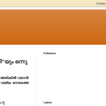
Followers
”യും ഒന്നു
ക് അരികിൽ വരാൻ
െ വയ്യ. നേരത്തെ
്റെ
Labels