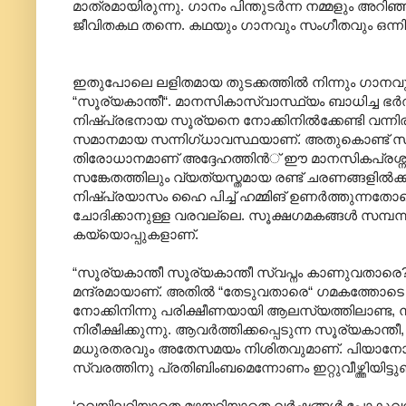
‍മാത്രമായിരുന്നു. ഗാനം പിന്തുടര്‍ന്ന നമ്മളും അറിഞ്
ജീവിതകഥ തന്നെ. കഥയും ഗാനവും സംഗീതവും ഒന്നിച്ച്
ഇതുപോലെ ലളിതമായ തുടക്കത്തില്‍ നിന്നും ഗാനവും
“സൂര്യകാന്തീ“. മാനസികാസ്വാസ്ഥ്യം ബാധിച്ച ഭര്‍
നിഷ്പ്രഭനായ സൂര്യനെ നോക്കിനില്‍ക്കേണ്ടി വന്നി
സമാനമായ സന്നിഗ്ധാവസ്ഥയാണ്. അതുകൊണ്ട് സൂര്യ
തിരോധാനമാണ് അദ്ദേഹത്തിന്‍് ഈ മാനസികപ്രശ്നം വ
സങ്കേതത്തിലും വ്യത്യസ്തമായ രണ്ട് ചരണങ്ങളില്‍
നിഷ്പ്രയാസം ഹൈ പിച്ച് ഹമ്മിങ് ഉണര്‍ത്തുന്നത
ചോദിക്കാനുള്ള വരവല്ലെ. സൂക്ഷഗമകങ്ങള്‍ സമ്പന്നമാ
കയ്യൊപ്പുകളാണ്.
“സൂര്യകാന്തീ സൂര്യകാന്തീ സ്വപ്നം കാണുവതാരെ
മന്ദ്രമായാണ്. അതില്‍ “തേടുവതാരെ“ ഗമകത്തോടെ ഉറപ
നോക്കിനിന്നു പരിക്ഷീണയായി ആലസ്യത്തിലാണ്ട, ന
നിരീക്ഷിക്കുന്നു. ആവര്‍ത്തിക്കപ്പെടുന്ന സൂര്യകാ
മധുരതരവും അതേസമയം നിശിതവുമാണ്. പിയാനോയുടെ 
സ്വരത്തിനു പ്രതിബിംബമെന്നോണം ഇറ്റുവീഴ്ത്തിയിട്ടുണ്
‘വെയിലറിയാതെ മഴയറിയാതെ വര്‍ഷങ്ങള്‍‍ പോകു