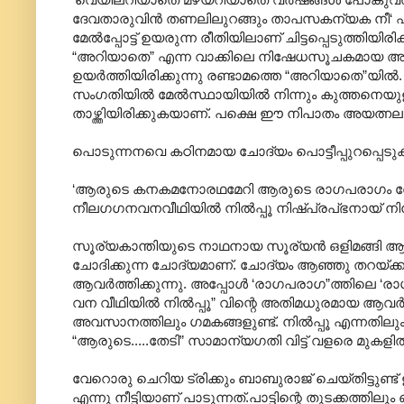
ദേവതാരുവിന്‍ തണലിലുറങ്ങും താപസകന്യക നീ‘ എന്
മേല്‍പ്പോട്ട് ഉയരുന്ന രീതിയിലാണ് ചിട്ടപ്പെടുത്
“അറിയാതെ” എന്ന വാക്കിലെ നിഷേധസൂചകമായ അവസാന
ഉയര്‍ത്തിയിരിക്കുന്നു രണ്ടാമത്തെ “അറിയാതെ”യില്‍
സംഗതിയില്‍ മേല്‍സ്ഥായിയില്‍ നിന്നും കുത്തനെയുള്
താഴ്ത്തിയിരിക്കുകയാണ്. പക്ഷെ ഈ നിപാതം അയത്ന
പൊടുന്നനവെ കഠിനമായ ചോദ്യം പൊട്ടീപ്പുറപ്പെട
‘ആരുടെ കനകമനോരഥമേറി ആരുടെ രാഗപരാഗം ത
നീലഗഗനവനവീഥിയില്‍ നില്‍പ്പൂ നിഷ്പ്രപ്ഭനായ് നിന്
സൂര്യകാന്തിയുടെ നാഥനായ സൂര്യന്‍ ഒളിമങ്ങി ആരെപ
ചോദിക്കുന്ന ചോദ്യമാണ്. ചോദ്യം ആഞ്ഞു തറയ്ക്കന
ആവര്‍ത്തിക്കുന്നു. അപ്പോള്‍ ‘രാഗപരാഗ”ത്തിലെ ‘രാഗ‍
വന വീഥിയില്‍‍ നില്‍പ്പൂ” വിന്റെ അതിമധുരമായ ആ
അവസാനത്തിലും ഗമകങ്ങളുണ്ട്. നില്‍പ്പൂ എന്നതിലും സ
“ആരുടെ.....തേടി” സാമാന്യഗതി വിട്ട് വളരെ മുകളില്‍
വേറൊരു ചെറിയ ട്രിക്കും ബാബുരാജ് ചെയ്തിട്ടുണ്ട്
എന്നു നീട്ടിയാണ് പാടുന്നത്.പാട്ടിന്റെ തുടക്കത്തി