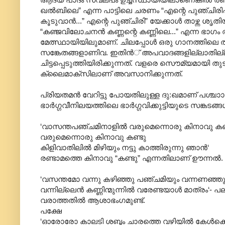
ഖല്‍ബിലെ” എന്ന പാട്ടിലെ ചരണം “എന്റെ പുഞ്ചിരിപ്പ
കൂടുവാന്‍...” എന്റെ പുഞ്ചിരി” യേക്കാള്‍ താഴ്ന്ന ശൃ
“കഞ്ജവിലോചനന്‍ കണ്ണന്റെ കണ്ണിലെ...” എന്ന ഭാഗം താ
മേത്സ്ഥായിയിലുമാണ്. ചിലപ്പോള്‍ ഒരു ഗാനത്തിലെ ത
സങ്കേതങ്ങളാണിവ. ഇതിന്‍് അപവാദങ്ങളില്ലാതില
ചിട്ടപ്പെടുത്തിയിരിക്കുന്നത്. വളരെ സൌമ്യമായി
ക്ലൈമാക്സിലാണ് അവസാനിക്കുന്നത്.
പ്രിയതമന്‍ വേറിട്ടു പോയതിലുള്ള ദു:ഖമാണ് പശ്ച
ഭാര്‍ഗ്ഗവീനിലയത്തിലെ ഭാര്‍ഗ്ഗവിക്കുട്ടിയുടെ സങ്കടങ്ങള
‘വാസന്തപഞ്ചമിനാളില്‍ വരുമെന്നൊരു കിനാവു കണ
വരുമെന്നൊരു കിനാവു കണ്ടു
കിളിവാതിലില്‍ മിഴിയും നട്ടു കാത്തിരുന്നു ഞാന്‍‘
രണ്ടാമത്തെ കിനാവു “കണ്ടു” എന്നതിലാണ് ഊന്നല്‍. 
‘വസന്തമോ വന്നു കഴിഞ്ഞു പഞ്ചമിയും വന്നണഞ്ഞ
വന്നില്ലെന്‍ കണ്ണിന്മുന്നില്‍ വരേണ്ടയാള്‍ മാത്ര
വരാത്തതില്‍ ആശാഭംഗമുണ്ട്.
പക്ഷേ
‘ഓരോരോ കാലടി ശബ്ദം ചാരത്തെ വഴിയില്‍‍ കേള്‍ക്ക