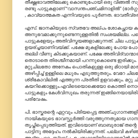
തീക്ഷ്ണഭാവത്തിലേക്കു കൊണ്ടുപോയി ഒരു വിങ്ങല്‍ സൃഷ
രണ്ടു പാട്ടുകളാണ് “വാസന്തപഞ്ചമിനാളില്‍” (ഭാര
, കാവ്യാത്മകത എന്നിവയുടെ പൂര്‍ണത. ഭാവതീവ്രതയു
എസ്. ജാനകിയുടെ സ്വതവേ അല്പം ശോകച്ഛായ കലര
അനു‍ഭവമാക്കുന്നുണ്ടെന്നുള്ളതില്‍ സംശയമില്ല. 
പാട്ടുകളേയും അതിവിസ്മയങ്ങളാക്കുന്നത്. ചില പാട്ട
ഉയര്ച്ചയാണിവയ്ക്ക്. പക്ഷേ മുകളിലേക്കു പോയ പോല
തല്ലി വീണു കിടക്കുകയാണ്. പക്ഷേ അതിവിദ്വാന്മാര
തൊടാതെ തിരശ്ചീനമായി പറന്നുകൊണ്ടെ ഇരിക്കും.
മറ്റുചിലതോ അനേകം പൊതികളുള്ള ഒരു മിഠായി മാ
അഴിപ്പിച്ച് ഉള്ളിലെ മധുരം എടുത്തുതരും. വേറേ 
ശ്രീകോവിലില്‍ എത്തുന്ന പ്രതീതി ഉളവാക്കും. മറ്റു ചി
കയറിക്കൊള്ളും.എവിടെയൊക്കെയോ കൊത്തി നൊമ്പരപ്പെ
പാട്ടുകളും കേള്‍വിസുഖം തരുന്നത് ഇങ്ങിനെയായിരിക
പരിവേഷം.
പി. ഭാസ്കരന്റെ ഏറ്റവും പ്രിയപ്പെട്ട അഞ്ചുഗാനങ്
നായികയുടെ ഭാവസ്ഫൂര്‍ത്തി വരുത്തുന്നതുമായ ഗാന
തൃപ്തിപ്പെടുത്തിയത്. ഇവിടെയാണ് ബാബുരാജ് തന്റെ
പാട്ടിനു അദ്ദേഹം നല്‍കിയിരിക്കുന്നത്. പല്ലവി
ആദ്യ പാദം സ്വല്പം ഉച്ചസ്ഥായിയിലാണെങ്കില്‍ രണ്