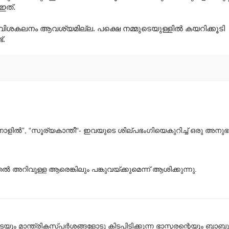
ഇത്.
ള വിശകലനം ആവശ്യമില്ല. പക്ഷെ നമ്മുടെയുള്ളില്‍‍ കയറിക്കൂടി
്.
ി നാളില്‍”, “സൂര്യകാന്തീ“- ഇവയുടെ ശില്പഭംഗിയെകുറിച്ച് ഒരു അനു
റിവുള്ള ആരെങ്കിലും പങ്കുവയ്ക്കുമെന്ന് ആശിക്കുന്നു.
ും മാന്ത്രികസ്പര്‍ശങ്ങളോടു കിടപിടിക്കുന്ന ഭാസ്കരന്റെയും ബാബു