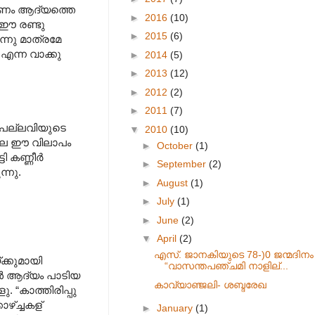
 ചരണം ആദ്യത്തെ
►
2016
(10)
 ഈ രണ്ടു
►
2015
(6)
്നു മാത്രമേ
 എന്ന വാക്കു
►
2014
(5)
►
2013
(12)
►
2012
(2)
►
2011
(7)
 പല്ലവിയുടെ
▼
2010
(10)
ോലെ ഈ വിലാപം
►
October
(1)
 കണ്ണീര്‍
►
September
(2)
്നു.
►
August
(1)
►
July
(1)
►
June
(2)
▼
April
(2)
എസ്. ജാനകിയുടെ 78-)0 ജന്മദിനം
ക്കുമായി
“വാസന്തപഞ്ചമി നാളില്...
ള്‍ ആദ്യം പാടിയ
കാവ്യാഞ്ജലി- ശബ്ദരേഖ
 “കാത്തിരിപ്പു
ഴ്ച്ചകള്
►
January
(1)