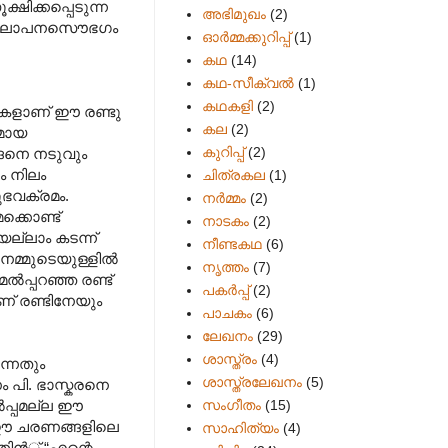
്ഷിക്കപ്പെടുന്ന
അഭിമുഖം
(2)
ംഗി, ആലാപനസൌഭഗം
ഓർമ്മക്കുറിപ്പ്
(1)
കഥ
(14)
കഥ-സീക്വല്‍
(1)
കഥകളി
(2)
ണികളാണ് ഈ രണ്ടു
കല
(2)
രമായ
കുറിപ്പ്
(2)
്ങനെ നടുവും
ം നിലം
ചിത്രകല
(1)
ഭവക്രമം.
നർമ്മം
(2)
്കൊണ്ട്
നാടകം
(2)
ല്ലാം കടന്ന്
നീണ്ടകഥ
(6)
 നമ്മുടെയുള്ളില്‍
നൃത്തം
(7)
‍പ്പറഞ്ഞ രണ്ട്
പകര്‍പ്പ്
(2)
ണ് രണ്ടിനേയും
പാചകം
(6)
ലേഖനം
(29)
ശാസ്ത്രം
(4)
ന്നതും
ശാസ്ത്രലേഖനം
(5)
ം പി. ഭാസ്കരനെ
സംഗീതം
(15)
്‍പ്പമല്ല ഈ
്. ഈ ചരണങ്ങളിലെ
സാഹിത്യം
(4)
ിന്‍് “എന്റെ