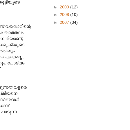
കുട്ടിയുടെ
►
2009
(12)
►
2008
(10)
►
2007
(34)
ണ് വയലാറിന്റെ
പശ്ചാത്തലം.
ിതഗതിയാണ്,
കാമുകിയുടെ
ത്തിലും
ുടെ കളകണ്ഠം
ും. ചോദ്യം
ുന്നത് വളരെ
 പ്രിയനെ
ന് അവള്‍
ൊണ്ട്
പാടുന്ന