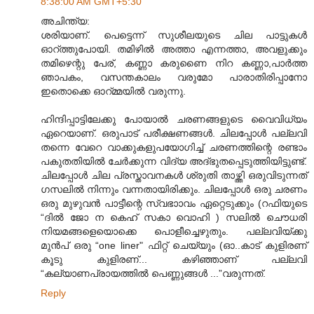
8:38:00 AM GMT+5:30
അചിന്ത്യ:
ശരിയാണ്. പെട്ടെന്ന് സുശീലയുടെ ചില പാട്ടുകള്‍
ഓറ്ത്തുപോയി. തമിഴില്‍ അത്താ എന്നത്താ, അവളുക്കും
തമിഴെന്റു പേര്, കണ്ണാ കരുണൈ നിറ കണ്ണാ,പാര്‍ത്ത
ഞാപകം, വസന്തകാലം വരുമോ പാരാതിരിപ്പാനോ
ഇതൊക്കെ ഓറ്മ്മയില്‍ വരുന്നു.
ഹിന്ദിപ്പാട്ടിലേക്കു പോയാല്‍ ചരണങ്ങളുടെ വൈവിധ്യം
ഏറെയാണ്. ഒരുപാട് പരീക്ഷണങ്ങള്‍. ചിലപ്പോള്‍ പല്ലവി
തന്നെ വേറെ വാക്കുകളുപയോഗിച്ച് ചരണത്തിന്റെ രണ്ടാം
പകുതതിയില്‍‍ ചേര്‍ക്കുന്ന വിദ്യ അദ്ഭുതപ്പെടുത്തിയിട്ടുണ്ട്.
ചിലപ്പോള്‍ ചില പ്രസ്താവനകള്‍ ശ്രുതി താഴ്ത്തി ഒരുവിടുന്നത്
ഗസലില്‍ നിന്നും വന്നതായിരിക്കും. ചിലപ്പോള്‍ ഒരു ചരണം
ഒരു മുഴുവന്‍ പാട്ടീന്റെ സ്വഭാ‍ാവം ഏറ്റെടുക്കും (റഫിയുടെ
“ദില്‍ ജോ ന കെഹ് സകാ വൊഹി ) സലില്‍ ചൌധരി
നിയമങ്ങളെയൊക്കെ പൊളീച്ചെഴുതും. പല്ലവിയ്ക്കു
മുന്‍പ് ഒരു “one liner" ഫിറ്റ് ചെയ്യും (ഓ..കാട് കുളിരണ്
കൂടു കുളിരണ്... കഴിഞ്ഞാണ് പല്ലവി
“കല്യാണപ്രായത്തില്‍ പെണ്ണുങ്ങള്‍ ...”വരുന്നത്.
Reply