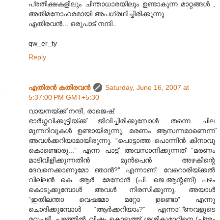
പ്രതീക്ഷകളിലും ചിന്താധാരയിലും ഉണ്ടാകുന്ന മാറ്റങ്ങള്‍ ,
അതിമനോഹരമായി അപഗ്രഥിച്ചിരിക്കുന്നു..
എതിരവന്‍... ഒരുപാട് നന്ദി..
qw_er_ty
Reply
എതിരന്‍ കതിരവന്‍
Saturday, June 16, 2007 at
5:37:00 PM GMT+5:30
വായനയ്ക്ക് നന്ദി, രാ‍ജെഷ്.
ഭാര്‍ഗ്ഗവിക്കുട്ടിയ്ക്ക് ജീ‍വിച്ചിരിക്കുമ്പോള്‍ തന്നെ ചില
മുന്നറിവുകള്‍ ഉണ്ടാ‍യിരുന്നു. മരണം ആസന്നമാണെന്ന്
അവള്‍ക്കറിയാമായിരുന്നു. “പൊട്ടാത്ത പൊന്നിന്‍ കിനാവു
കൊണ്ടൊരു...” എന്ന പാട്ട് അവസാനിക്കുന്നത് “മരണം
മാടിവിളിക്കുന്നതിന്‍ മുന്‍പെന്‍ അഴകിന്റെ
ദേവനെക്കാണുമോ ഞാന്‍?” എന്നാണ്. വേറൊരിയ്ക്കല്‍
വില്ലന്‍ കെ. ആര്‍. മേനോന്‍ (പി. ജെ.ആന്റണി) പഴം
കൊടുക്കുമ്പോള്‍ അവള്‍ നിരസിക്കുന്നു. അയാള്‍
“ഇതിലന്താ വെഷമോ മറ്റോ ഉണ്ടൊ” എന്നു
ചൊദിക്കുമ്പോള്‍ “ആര്‍ക്കറിയാം?” എന്നാ‍്ണവളുടെ
മറുപടി. പഴത്തില്‍ വിഷം കൊടുത്ത് ശശികുമാറിനെ (പ്രേം