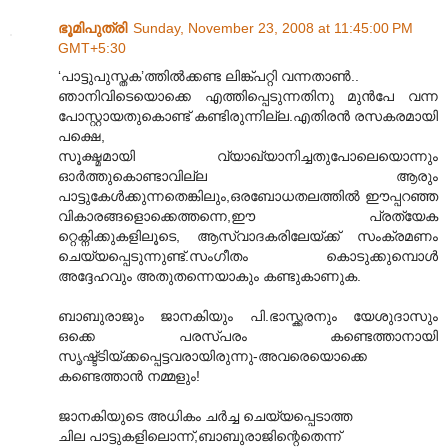
ഭൂമിപുത്രി
Sunday, November 23, 2008 at 11:45:00 PM
GMT+5:30
‘പാട്ടുപുസ്തക’ത്തിൽക്കണ്ട ലിങ്ക്പറ്റി വന്നതാൺ..
ഞാനിവിടെയൊക്കെ എത്തിപ്പെടുന്നതിനു മുൻപേ വന്ന
പോസ്റ്റായതുകൊണ്ട് കണ്ടിരുന്നില്ല.എതിരൻ രസകരമായി
പക്ഷെ,
സൂക്ഷ്മമായി വ്യാഖ്യാനിച്ചതുപോലെയൊന്നും
ഓർത്തുകൊണ്ടാവില്ല ആരും
പാട്ടുകേൾക്കുന്നതെങ്കിലും,ഒരബോധതലത്തിൽ ഈപ്പറഞ്ഞ
വികാരങ്ങളൊക്കെത്തന്നെ,ഈ പ്രത്യേക
റ്റെക്നിക്കുകളിലൂടെ, ആസ്വാദകരിലേയ്ക്ക് സംക്രമണം
ചെയ്യപ്പെടുന്നുണ്ട്.സംഗീതം കൊടുക്കുമ്പൊൾ
അദ്ദേഹവും അതുതന്നെയാകും കണ്ടുകാണുക.
ബാബുരാജും ജാനകിയും പി.ഭാസ്ക്കരനും യേശുദാസും
ഒക്കെ പരസ്പരം കണ്ടെത്താനായി
സൃഷ്ട്ടിയ്ക്കപ്പെട്ടവരായിരുന്നു-അവരെയൊക്കെ
കണ്ടെത്താൻ നമ്മളും!
ജാനകിയുടെ അധികം ചർച്ച ചെയ്യപ്പെടാത്ത
ചില പാട്ടുകളിലൊന്ന്,ബാബുരാജിന്റെതെന്ന്