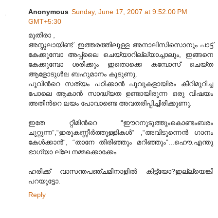
Anonymous
Sunday, June 17, 2007 at 9:52:00 PM
GMT+5:30
മുതിരാ ,
അസ്സലായിണ്ട് .ഇത്തരത്തിലുള്ള അനാലിസിസൊനും പാട്ട്
കേക്കുമ്പോ അപ്പ്ലൈ ചെയ്യാറില്ല്യാച്ചാലും, ഇങ്ങനെ
കേക്കുമ്പോ ശരിക്കും ഇതൊക്കെ കമ്പോസ് ചെയ്ത
ആളോടുള്‍ല ബഹുമാനം കൂടുണു.
പൂവിന്‍റെ സത്യം പഠിക്കാന്‍ പൂവുകളായിരം കീറിമുറിച്ച
പോലെ ആകാന്‍ സാദ്ധ്യത ഉണ്ടായിരുന്ന ഒരു വിഷയം
അതിന്‍റെ ലയം പോവാണ്ടെ അവതരിപ്പിച്ചിരിക്കുണു.
ഇതേ റ്റീമിന്‍റെ “ഈറനുടുത്തുംകൊണ്ടംബരം
ചുറ്റുന്ന”,“ഇരുകണ്ണീര്‍ത്തുള്ളികള്‍“ ,“അവിടുന്നെന്‍ ഗാനം
കേള്‍ക്കാന്‍“, “താനേ തിരിഞ്ഞും മറിഞ്ഞും”...ഹൌ.എന്തു
ഭാഗ്യാ ല്ലേ നമ്മക്കൊക്കേം.
ഹരിക്ക് വാസന്തപഞ്ചമിനാളില്‍ കിട്ട്യോ?ഇല്ല്യെങ്കി
പറയൂട്ടോ.
Reply