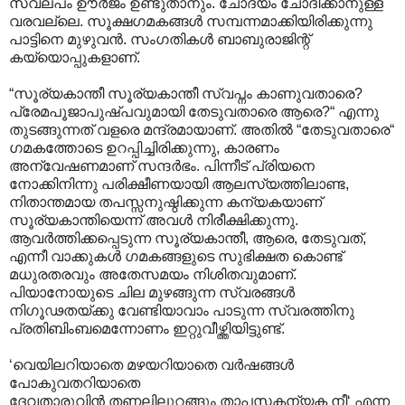
സ്വല്പം ഊര്‍ജം ഉണ്ടുതാനും. ചോദ്യം ചോദിക്കാനുള്ള
വരവല്ലെ. സൂക്ഷഗമകങ്ങള്‍ സമ്പന്നമാക്കിയിരിക്കുന്നു
പാട്ടിനെ മുഴുവന്‍. സംഗതികള്‍ ബാബുരാജിന്റ്
കയ്യൊപ്പുകളാണ്.
“സൂര്യകാന്തീ സൂര്യകാന്തീ സ്വപ്നം കാണുവതാരെ?
പ്രേമപൂജാപുഷ്പവുമായി തേടുവതാരെ ആരെ?“ എന്നു
തുടങ്ങുന്നത് വളരെ മന്ദ്രമായാണ്. അതില്‍ “തേടുവതാരെ“
ഗമകത്തോടെ ഉറപ്പിച്ചിരിക്കുന്നു, കാരണം
അന്വേഷണമാണ് സന്ദര്‍ഭം. പിന്നീട് പ്രിയനെ
നോക്കിനിന്നു പരിക്ഷീണയായി ആലസ്യത്തിലാണ്ട,
നിതാന്തമായ തപസ്സനുഷ്ഠിക്കുന്ന കന്യകയാണ്
സൂര്യകാന്തിയെന്ന് അവള്‍ നിരീക്ഷിക്കുന്നു.
ആവര്‍ത്തിക്കപ്പെടുന്ന സൂര്യകാന്തീ, ആരെ, തേടുവത്,
എന്നീ വാക്കുകള്‍ ഗമകങ്ങളുടെ സുഭിക്ഷത കൊണ്ട്
മധുരതരവും അതേസമയം നിശിതവുമാണ്.
പിയാനോയുടെ ചില മുഴങ്ങുന്ന സ്വരങ്ങള്‍
നിഗൂഢതയ്ക്കു വേണ്ടിയാവാം പാടുന്ന സ്വരത്തിനു
പ്രതിബിംബമെന്നോണം ഇറ്റുവീഴ്ത്തിയിട്ടുണ്ട്.
‘വെയിലറിയാതെ മഴയറിയാതെ വര്‍ഷങ്ങള്‍‍
പോകുവതറിയാതെ
ദേവതാരുവിന്‍ തണലിലുറങ്ങും താപസകന്യക നീ‘ എന്ന