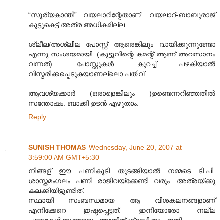
“സൂര്യകാന്തീ” വയലാറിന്റേതാണ്. വയലാറ്-ബാബുരാജ്
കൂട്ടുകെട്ട് അത്ര അധികമില്ല.
ശ്ലീല/അശ്ലീല പോസ്റ്റ് ആരെങ്കിലും വായിക്കുന്നുണ്ടോ
എന്നു സംശയമായി. (കുട്ടൂവിന്റെ കമന്റ് ആണ് അവസാനം
വന്നത്). പോസ്റ്റുകള്‍ കുറച്ച് പഴകിയാല്‍
വിസ്മരിക്കപ്പെടുകയാണല്ലൊ പതിവ്.
ആവശ്യക്കാര്‍ (ഒരാളെങ്കിലും )ഉണ്ടെന്നറിഞ്ഞതില്‍
സന്തോഷം. ബാക്കി ഉടന്‍ എഴുതാം.
Reply
SUNISH THOMAS
Wednesday, June 20, 2007 at
3:59:00 AM GMT+5:30
നിങ്ങള് ഈ പണികൂടി തുടങ്ങിയാല്‍ നമ്മടെ ടി.പി.
ശാസ്തമംഗലം പണി രാജിവയ്ക്കേണ്ടി വരും. അത്രയ്ക്കു
കലക്കിയിട്ടുണ്ടിത്.
സ്ഥായി സംബന്ധമായ ആ വിശകലനങ്ങളാണ്
എനിക്കേറെ ഇഷ്ടപ്പെട്ടത്. ഇനിയോരോ നല്ല
പാട്ടുകേള്‍ക്കുമ്പോളും ഞാനിത് ശ്രദ്ധിക്കും. നന്ദി.