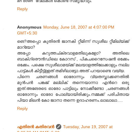
an down" വേലകള്‍ കൊണ്ട് സമൃദ്ധവും.
Reply
Anonymous
Monday, June 18, 2007 at 4:07:00 PM
GMT+5:30
ങെ?അപ്പൊ കുതിരന്‍ ജാനകി റ്റീമിന്ന് സുശീല റ്റീമില്യ്ക്ക്
മാറ്യോ?
അപ്പോ കറുത്തച്ക്രവാളമതിലുകളോ? അതിലെ
ബാക്ഗ്രൌന്‍ഡിലെ കോറസ് , പികചറൈസേഷന്‍ ഒക്കേം
ഒക്കേം. പക്ഷെ സുശീലാമയ്ക്ക് മലയാളത്തിലേക്കാളും നല്ല
പാട്ട്കള്‍ കിട്ടീട്ട്ള്ളത് തമിഴിലാട്ടോ.അത് പറയാണ്ടെ വയ്യ.
പിന്നെ ചരണങ്ങള്‍ ഓരോന്നും വ്യതസ്താക്കണതില്‍
മുന്‍പന്‍ പങ്കജ് മല്ലിക് തന്നെയാന്നാ എന്‍റെ ഒരു
ഇത്.അങേരടെ ഓരോ പാട്ടിലും നോക്കീണ്ടോ ,ചരണങ്ങള്‍
ഓരോന്നും ഓരോ പോല്യായിരിക്കും.നമ്മക്ക് പരിചിതായ
പിയാ മിലന്‍ കോ ജാനാ തന്നെ ഉദാഹരണം.ലാലാലാ.....
Reply
എതിരന്‍ കതിരവന്‍
Tuesday, June 19, 2007 at