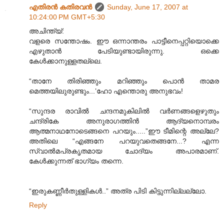
എതിരന്‍ കതിരവന്‍
Sunday, June 17, 2007 at
10:24:00 PM GMT+5:30
അചിന്ത്യ്:
വളരെ സന്തോഷം. ഈ ഒന്നാന്തരം പാട്ടീനെപ്പറ്റിയൊക്കെ
എഴുതാന്‍ പേടിയുണ്ടായിരുന്നു. ഒക്കെ
കേള്‍ക്കാനുള്ളതല്ലെ.
“താനേ തിരിഞ്ഞും മറിഞ്ഞും പൊന്‍ താമര
മെത്തയിലുരുണ്ടും...’ഹോ എന്തൊരു അനുഭവം!
“സുന്ദര രാവില്‍ ചന്ദനമുകിലില്‍ വര്‍ണങ്ങളെഴുതും
ചന്ദ്രികേ അനുരാഗത്തിന്‍ ആദ്യനൊമ്പരം
ആത്മനാഥനോടെങ്ങനെ പറയും.....”ഈ ടീമിന്റെ അല്ലേ?
അതിലെ “എങ്ങനേ പറയുവതെങ്ങനേ...? എന്ന
സ്വാല്‍മപ്രകൃതമായ ചോദ്യം അപാരമാണ്.
കേള്‍ക്കുന്നത് ഭാഗ്യം തന്നെ.
“ഇരുകണ്ണീര്‍തുള്ളികള്‍..” അത്ര പിടി കിട്ടുന്നില്ലല്ലോ.
Reply