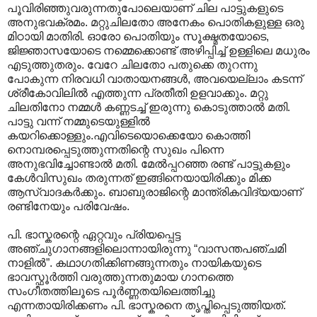
പൂവിരിഞ്ഞുവരുന്നതുപോലെയാണ് ചില പാട്ടുകളുടെ
അനുഭവക്രമം. മറ്റുചിലതോ അനേകം പൊതികളുള്ള ഒരു
മിഠായി മാതിരി. ഓരോ പൊതിയും സൂക്ഷ്മതയോടെ,
ജിജ്ഞാസയോടെ നമ്മെക്കൊണ്ട് അഴിപ്പിച്ച് ഉള്ളിലെ മധുരം
എടുത്തുതരും. വേറേ ചിലതോ പതുക്കെ തുറന്നു
പോകുന്ന നിരവധി വാതായനങ്ങള്‍, അവയെല്ലാം കടന്ന്
ശ്രീകോവിലില്‍ എത്തുന്ന പ്രതീതി ഉളവാക്കും. മറ്റു
ചിലതിനോ നമ്മള്‍ കണ്ണടച്ച് ഇരുന്നു കൊടുത്താല്‍ മതി.
പാട്ടു വന്ന് നമ്മുടെയുള്ളില്‍
കയറിക്കൊള്ളും.എവിടെയൊക്കെയോ കൊത്തി
നൊമ്പരപ്പെടുത്തുന്നതിന്റെ സുഖം പിന്നെ
അനുഭവിച്ചോണ്ടാല്‍ മതി. മേല്‍പ്പറഞ്ഞ രണ്ട് പാട്ടുകളും
കേള്‍വിസുഖം തരുന്നത് ഇങ്ങിനെയായിരിക്കും മിക്ക
ആസ്വാദകര്‍ക്കും. ബാബുരാജിന്റെ മാന്ത്രികവിദ്യയാണ്
രണ്ടിനേയും പരിവേഷം.
പി. ഭാസ്കരന്റെ ഏറ്റവും പ്രിയപ്പെട്ട
അഞ്ചുഗാനങ്ങളിലൊന്നായിരുന്നു “വാസന്തപഞ്ചമി
നാളില്‍”. കഥാഗതിക്കിണങ്ങുന്നതും നായികയുടെ
ഭാവസ്ഫൂര്‍ത്തി വരുത്തുന്നതുമായ ഗാനത്തെ
സംഗീതത്തിലൂടെ പൂര്‍ണ്ണതയിലെത്തിച്ചു
എന്നതായിരിക്കണം പി. ഭാസ്കരനെ തൃപ്തിപ്പെടുത്തിയത്.