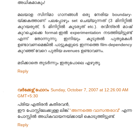
അധികമാകും!
മലയാള സിനിമാ ഗാനങ്ങള്‍ ഒരു നേരിയ boundary-
യ്ക്കകത്താണ് പലപ്പോഴും set ചെയ്യുന്നത് (3 മിനിറ്റില്‍
കുറയരുത്, 5 മിനിറ്റില്‍ കൂടരുത് etc.). രവീന്ദ്രന്‍ മാഷ്
കുറച്ചൊക്കെ format-ഇല്‍ experimentation നടത്തിയിട്ടുണ്ട്
എന്ന് തോന്നുന്നു. ഇനിയും കൂടുതല്‍ പുതുമകള്‍
ഉണ്ടാവണമെങ്കില്‍ പാട്ടുകളുടെ ഇന്നത്തെ film-dependency
കുറഞ്ഞ് വേറെ പുതിയ avenues ഉണ്ടാവണം.
മടിക്കാതെ തുടര്‍ന്നും ഇതുപോലെ എഴുതൂ.
Reply
വര്‍ക്കേഴ്സ് ഫോറം
Sunday, October 7, 2007 at 12:26:00 AM
GMT+5:30
പ്രിയ എതിരന്‍ കതിരവന്‍,
ഈ പോസ്റ്റിലേക്കുള്ള ലിങ്ക്
“അന്നത്തെ വാസന്തരാവ്”
എന്ന
പോസ്റ്റില്‍ അധികവായനയ്ക്കായി കൊടുത്തിട്ടുണ്ട്.
Reply