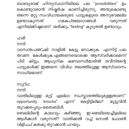
ബാബുരാജ് ഹിന്ദുസ്ഥാനിയിലെ പല “possibilities" ഉം
കൊണ്ടുവരാന്‍ നിഷ്കര്‍ഷ കാണിച്ചിരുന്നു. അതുകൊണ്ടു
തന്നെ മറ്റു സംവിധായകരുടെ പാട്ടുകളുടെ അനുഭവമല്ല
ഉണ്ടാ‍ാകുന്നത്. ഗമകപ്രയോഗങ്ങള്‍ വരുന്നത്
എനിയ്ക്കിഷ്ടമാണ്. ശരിക്കും “feeling" കൂടുതല്‍ ഉണ്ടാവും.
ഹരീ
നന്ദി.
വാസന്തപഞ്ചമി നാളില്‍ കേട്ടു നോക്കുക. എന്നിട്ട് പല
തവണ കേള്‍ക്കുക.എങ്ങനെയൊക്കെ ആസ്വദിക്കാമെന്ന്
പിടി കിട്ടും. ആധുനിക കമ്പോസര്‍മാരില്‍ രവീന്ദ്രന്റെ
പാട്ടുകള്‍ക്ക് ഇങ്ങനെ വിവിധ തലത്തിലുള്ള ആസ്വാദനം
സാധ്യമാണ്.
സു/Su:
നന്ദി.
വാതിലിലുള്ള മുട്ട് എല്ലാ സംസ്കാരത്തിലുമുള്ളതാണ്."
opportunity knocks" എന്ന് കേട്ടിട്ടില്ലേ? മുട്ടുവിന്‍
തുറക്കപ്പെടും-ബൈബിള്‍.
ബെല്ലിന്റെ കാലവും കഴിഞ്ഞു. ഇ-മെയിലയച്ചിട്ടല്ലെ
ആള്‍ക്കാര്‍ വരുന്നത്? വാതിക്കല്‍ വച്ച് സെല്‍ ഫോണ്‍
വിളിചച് കതകു തുറക്കാന്‍ പറയും.