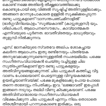
കൊണ്ട് നമ്മെ അതിന്റെ തീക്ഷ്ണഭാവത്തിലേക്കു
കൊണ്ടുപോയി ഒരു വിങ്ങല്‍ സൃഷ്ടിച്ച് അതിനുള്ളിലാക്കും.
അങ്ങനെ മറന്നുപോകാതെ ഉള്ളില്‍ സൂക്ഷിക്കപ്പെടുന്ന
രണ്ടു പാട്ടുകളാണ് “വാസന്തപഞ്ചമിനാളില്‍”
(ഭാര്‍ഗ്ഗവീനിലയം)ഉം “സൂര്യകാന്തി” (കാട്ടുതുളസി) യും.
ശില്പഭംഗി, ആലാപനസൌഭഗം , കാവ്യാത്മകത
എന്നിവയുടെ പൂര്‍ണത. ഭാവതീവ്രതയും മാധുര്യവും
തുളുമ്പി നില്‍ക്കുന്നവ.
എസ്. ജാനകിയുടെ സ്വതവേ അല്പം ശോകച്ഛായ
കലര്‍ന്ന ആലാപനം ഇതു രണ്ടിനേയും പ്രത്യേക
അനു‍ഭവമാക്കുന്നുണ്ടെന്നുള്ളതില്‍ സംശയമില്ല. പക്ഷെ
സംഗീതസംവിധായകന്‍ ചെയ്തു വച്ചിട്ടുള്ള ചില
സൂത്രപ്പണികളാണ് ഈ രണ്ടു പാട്ടുകളേയും
അതിവിസ്മയങ്ങളാക്കുന്നത്. ചില പാട്ടുകള്‍ കത്തിച്ചു വിട്ട
വാണം പോലെയാണ്. പെട്ടെന്നുള്ള വിസ്മയകരമായ
ഉയര്ച്ചയാണിവയ്ക്ക്. പക്ഷേ മുകളിലേക്കു പോയ പോലെ
തന്നെ താഴോട്ടും നിപതിക്കും ഇവ. “ലജ്ജാവതി” ഇപ്പോള്‍
ഇങ്ങനെ നടുവും തല്ലി വീണു കിടക്കുകയാണ്. പക്ഷേ
അതിവിദ്വാന്മാരായ സംഗീതസംവിധായകര്‍
വിക്ഷേപിക്കുന്ന ചില പാട്ടുകള്‍ എന്നും നിലം തൊടാതെ
തിരശ്ചീനമായി പറന്നുകൊണ്ടെ ഇരിക്കും.‍ ഒരു