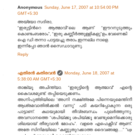
Anonymous
Sunday, June 17, 2007 at 10:54:00 PM
GMT+5:30
അയ്യോ സദിരാ,
“ഇരുട്ടിന്‍റെ ആത്മാവി“ലെ ആണ് “ഈറനുടുത്തും
കൊണ്ടംബരോം”, “ഇരു കണ്ണീര്‍ത്തുള്ളികളു”ഉം.വേണെങ്കി
ഐ ഡി തന്നാ പാട്ടയച്ചു തരാം.ഇന്നല്ല നാളെ.
ഇന്നിപ്പോ ഞാന്‍ സൈഡാവുണു.
Reply
എതിരന്‍ കതിരവന്‍
Monday, June 18, 2007 at
5:38:00 AM GMT+5:30
താങ്ക്യൂ അചിന്ത്യാ. “ഇരുട്ടിന്റെ ആത്മാവ്” എന്റെ
കൈവശമുണ്ട്. തപ്പിയെടുക്കണം.
അഗ്നിപുത്രിയിലെ ‘അഗ്നി നക്ഷ്ത്രമേ പിന്നെയുമെന്തിനീ
ആശ്രമവാതില്‍ക്കല്‍ വന്നൂ” പടി കയറിപ്പോകുന്ന ഒരു
പാട്ടാണ്. കഥയുമായി തീവ്രബന്ധം പുലര്‍ത്തുന്നു.
അവസാനത്തെ “ശപിയ്ക്കൂ ശപിയ്ക്കൂ വേണ്ടുമെനിക്കൊരു
ശിലയായ് തീരുവാന്‍ മോഹം”. വളരെ എഫെക്റ്റീവ് ആണ്.
അതേ സിനിമയിലെ “കണ്ണുതുറക്കാത്ത ദൈവങ്ങളേ....” "up