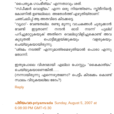
“പൈതൃക ഗാംഭീര്യം“ എന്നതാവും ശരി.
“സ്പീക്കര്‍ വൊള്യം” എന്ന ഒരു നിയന്ത്രണം സ്ക്രീനിന്റെ
കോണില്‍ ഉണ്ടല്ലൊ. അതോര്‍ത്ത് എഴുതിയ്താണ്.
ചഞ്ചലിപ്പ്-ആ അതവിടെ കിടക്കട്ടെ.
“വൃഥാ”- വേണ്ടതല്ല. രണ്ടു മൂന്നു വാചകങ്ങള്‍ ചുരുക്കാന്‍
വേണ്ടി ഇട്ടതാണ്. നന്ദന്‍ ഓടി നടന്ന് പുല്ല്
പറിച്ചുമാറ്റുകയുക് അതിനെ വെല്ലുവിളിച്ചുകൊണ്ട് അവ
കൂടുതല്‍ പൊട്ടീമുളയ്ക്കുകയും വളരുകയും
ചെയ്യുകയായിരുന്നു.
“ശ്രമം നടത്തി” എന്നുമാത്രമെഴുതിയാല്‍ പൊരാ എന്നു
തോന്നി.
ഇതുപോലെ വിശദമായി എല്ലാ പോസ്റ്റും “കൈകാര്യം”
ചെയ്യുകയാണെങ്കില്‍......
(നന്നായിരുന്നു എന്നെഴുതണോ? പെട്ടീം കിടക്കേം കൊണ്ട്
സ്ഥലം വിടുകയല്ലേ ഭേദം?)
Reply
പ്രിയംവദ-priyamvada
Sunday, August 5, 2007 at
6:08:00 PM GMT+5:30