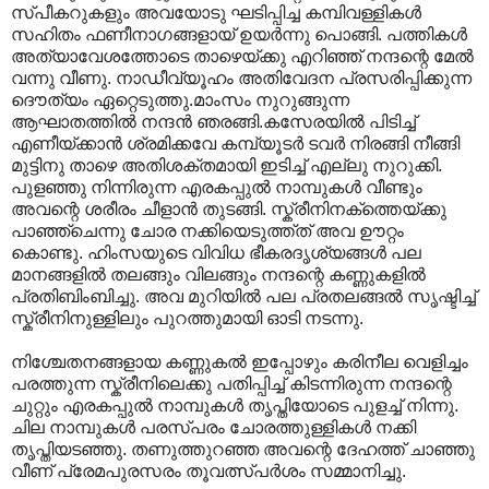
സ്പീകറുകളും അവയോടു ഘടിപ്പിച്ച കമ്പിവള്ളികള്‍‍
സഹിതം ഫണീനാഗങ്ങളായ് ഉയര്‍ന്നു പൊങ്ങി. പത്തികള്‍‍
അത്യാവേശത്തോടെ താഴെയ്ക്കു എറിഞ്ഞ് നന്ദന്റെ മേല്‍
വന്നു വീണു. നാഡീവ്യൂഹം അതിവേദന പ്രസരിപ്പിക്കുന്ന
ദൌത്യം ഏറ്റെടുത്തു.മാംസം നുറുങ്ങുന്ന
ആഘാതത്തില്‍ നന്ദന്‍ ഞരങ്ങി.കസേരയില്‍ പിടിച്ച്
എണീയ്ക്കാന്‍ ശ്രമിക്കവേ കമ്പ്യൂടര്‍ ടവര്‍ നിരങ്ങി നീങ്ങി
മുട്ടിനു താഴെ അതിശക്തമായി ഇടിച്ച് എല്ലു നുറുക്കി.
പുളഞ്ഞു നിന്നിരുന്ന എരകപ്പുല്‍ നാമ്പുകള്‍ വീണ്ടും
അവന്റെ ശരീരം ചീളാന്‍ തുടങ്ങി. സ്ക്രീനിനക്ത്തെയ്ക്കു
പാഞ്ഞ്ചെന്നു ചോര നക്കിയെടുത്ത്ത് അവ ഊറ്റം
കൊണ്ടു. ഹിംസയുടെ വിവിധ ഭീകരദൃശ്യങ്ങള്‍ പല
മാനങ്ങളില്‍ തലങ്ങും വിലങ്ങും നന്ദന്റെ കണ്ണുകളില്‍
പ്രതിബിംബിച്ചു. അവ മുറിയില്‍ പല പ്രതലങ്ങല്‍ സൃഷ്ടിച്ച്
സ്ക്രീനിനുള്ളിലും പുറത്തുമായി ഓടി നടന്നു.
നിശ്ചേതനങ്ങളായ കണ്ണുകല്‍ ഇപ്പോഴും കരിനീല വെളിച്ചം
പരത്തുന്ന സ്ക്രീനിലെക്കു പതിപ്പിച്ച് കിടന്നിരുന്ന നന്ദന്റെ
ചുറ്റും എരകപ്പുല്‍ നാമ്പുകള്‍ തൃപ്തിയോടെ പുളച്ച് നിന്നു.
ചില നാമ്പുകള്‍ പരസ്പരം ചോരത്തുള്ളികള്‍ നക്കി
തൃപ്തിയടഞ്ഞു. തണുത്തുറഞ്ഞ അവന്റെ ദേഹത്ത് ചാഞ്ഞു
വീണ് പ്രേമപുരസരം തൂവത്സ്പര്‍ശം സമ്മാനിച്ചു.