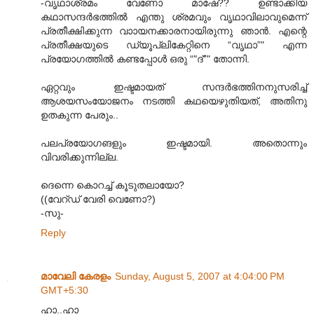
-വൃഥാശ്രമം വേണോ മാഷേ?? ഉണ്ടാക്കിയ
കഥാസന്ദര്‍ഭത്തില്‍ എന്തു ശ്രമവും വൃഥാവിലാവുമെന്ന്
പ്രതീക്ഷിക്കുന്ന വാ‍ായനക്കാരനായിരുന്നു ഞാന്‍. എന്റെ
പ്രതീക്ഷയുടെ ഡ്യൂപ്ലികേറ്റിനെ “വൃഥാ”" എന്ന
പ്രയോഗത്തില്‍ കണ്ടപ്പോള്‍ ഒരു “"ദ്”" തോന്നി.
ഏറ്റവും ഇഷ്ടമായത് സന്ദര്‍ഭത്തിനനുസരിച്ച്
ആശയസംയോജനം നടത്തി കഥയെഴുതിയത്, അതിനു
ഉതകുന്ന പേരും..
പലപ്രയോഗങളും ഇഷ്ടമായി. അതൊന്നും
വിവരിക്കുന്നില്ല.
ദെന്നെ കൊറച്ച് കൂടുതലായോ?
((വേറ്ഡ് വേരി വെണോ?)
-സു-
Reply
മാവേലി കേരളം
Sunday, August 5, 2007 at 4:04:00 PM
GMT+5:30
ഹാ..ഹാ