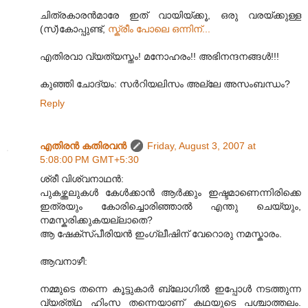
ചിത്രകാരന്‍മാരേ ഇത് വായിയ്ക്കൂ, ഒരു വരയ്ക്കുള്ള
(സ്)കോപ്പുണ്ട്,
സ്ക്രീം പോലെ ഒന്നിന്...
എതിരവാ വ്യത്യസ്തം! മനോഹരം!! അഭിനന്ദനങ്ങള്‍!!!
കുഞ്ഞി ചോദ്യം: സര്‍റിയലിസം അല്ലേ അസംബന്ധം?
Reply
എതിരന്‍ കതിരവന്‍
Friday, August 3, 2007 at
5:08:00 PM GMT+5:30
ശ്രീ വിശ്വനാഥന്‍:
പുകഴ്ത്തലുകള്‍ കേള്‍ക്കാന്‍ ആര്‍ക്കും ഇഷ്ടമാണെന്നിരിക്കെ
ഇത്രയും കോരിച്ചൊരിഞ്ഞാല്‍ എന്തു ചെയ്യും,
നമസ്കരിക്കുകയല്ലാതെ?
ആ ഷേക്സ്പീരിയന്‍ ഇംഗ്ലീഷിന് വേറൊരു നമസ്കാരം.
ആവനാഴീ:
നമ്മുടെ തന്നെ കൂട്ടുകാര്‍ ബ്ലോഗില്‍ ഇപ്പോള്‍ നടത്തുന്ന
വ്യര്ത്‍ഥ ഹിംസ തന്നെയാണ് കഥയുടെ പശ്ചാത്തലം.