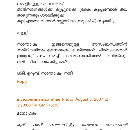
നമ്മളിലുള്ള ‘യാദവാംശം”.
അഭിനന്ദനങ്ങള്‍ക്ക് കൂപ്പുകൈ! (കൈ കൂപ്പുമ്പോള്‍ തല
താഴുന്നതും ശ്രദ്ധിക്കുക).
കുട്ടിച്ചാത്താ ഹൊറര്‍ സ്റ്റോറിയാ. സൂക്ഷിച്ച്, സൂക്ഷിച്ച്.....
പുള്ളീ:
സന്തോഷം. ഇങ്ങനെയുള്ള അസംബന്ധത്തിന്‍
‘സര്‍റിയലിസം’എന്നൊക്കെ പേരിടാമോ? ചിത്രകാരന്മാര്‍
ഇതുവച്ച് പടം വരച്ച് കാശൊണ്ടാക്കിയാല്‍ എനിയ്ക്കും
വല്ല വിഹിതവും കിട്ടുമോ?
ശ്രീ, ഉറുമ്പ്: സന്തോഷം, നന്ദി.
Reply
myexperimentsandme
Friday, August 3, 2007 at
5:20:00 PM GMT+5:30
മനോഹരം.
മുന്‍ വിധി സമ്മാനിച്ചിട്ട ജനിതക ഘടകങ്ങള്‍