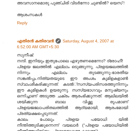
അവസാനമൊരു പുഞ്ചിരി വിടര്‍ന്നോ ചുണ്ടില്‍? യെസ് !
ആശംസകള്‍
Reply
എതിരന്‍ കതിരവന്‍
Saturday, August 4, 2007 at
6:52:00 AM GMT+5:30
സുനീഷ്:
നന്ദി. ഇനിയും ഇതുപോലെ എഴുതണമെന്നോ? ദ്രോഹീ!
പ്രളയ ജലത്തില്‍ എല്ലാം ഒടുങ്ങുന്നു, പ്രളയജല‍ത്തില്‍
നിന്നും എല്ലാം തുടങ്ങുന്നു-ഭാരതീയ
സങ്കല്‍പ്പം.നിത്യതയുടെ ഈ അംശം കുമിളകളാണ്‍
സ്വാംശീകരിക്കുന്നത്. കടല്‍്സസ്യപരിസരത്തുനിന്നും
ഈ കുമിളകള്‍ ഉയരുന്നു. സസ്യഭാഗവും മനുഷ്യനും
ഒന്നിച്ചാണ് അടുത്ത ചക്രം ആരംഭിക്കുന്നത്. ആലിലയില്‍
ശയിക്കുന്ന ബാല വിഷ്ണു രൂപമാണ്
പ്രളയജലോപരിതലത്തില്‍ ആദ്യമായി, ആരംഭമായി
പ്രത്യക്ഷപ്പെടുന്നത്.
കാലം പോലും പ്രളയ പയോധി യില്‍
നീന്തിത്തുടിക്കുന്നെന്ന് വയലാര്‍ (“പ്രളയ പയോധിയില്‍‍
നീന്തിത്തുടിയ്ക്കും പ്രഭാമയൂഖമേ കാലമേ“)