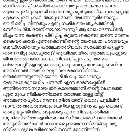
രാകിപ്പൊടിച്ച് കടലില്‍ കലക്കിയതും ആ കഷണങ്ങള്‍‍
എരകപ്പുല്ലുകളായി വളര്‍ന്നതും മൂര്‍ച്ചയേറിയ ഇലകളുള്ള
എരകപ്പുല്ലുകള്‍ ആയുധമാക്കി അങ്ങോട്ടുമിങ്ങോട്ടും
വെട്ടി മരിച്ച് വീണതും ഏതു ഗംഭീര പൈതൃകത്തിന്റെ
നേര്‍വിപരീത ദയനീതയായിരുന്നു? ആ ലോഹദണ്ഡിന്റെ
മിച്ചം വന്ന കഷണം പിടിപ്പിച്ച കൂരമ്പുകൊണ്ടു തന്നെ മരണം
കൈവരിക്കാന്‍ എന്തുകൊണ്ട് തന്റെ അതുല്യ പ്രഭാവവും
ബുദ്ധിശക്തിയും കര്‍മ്മചാതുര്യവും സാക്ഷാന്‍ കൃഷ്ണന്‍
തന്നെ വിട്ടു കൊടുത്തു? ആയിരമായിരം ആത്മാവുകളുടെ
ജീവന്‍ന്മരണഭാഗധേയം നിശ്ചയിച്ചുറപ്പിച്ച ‘അഹം
ബ്രഹ്മാസ്മി’‍ എന്തുകൊണ്ടു ഒരു വെറും വേടന്റെ ചെറിയ
അമ്പിനാല്‍ അതി ലഘുവായ മരണനിമിത്തം
തെരഞ്ഞെടുത്തു? യാദവരില്‍ വച്ച് യാദവനും
യദുവംശകുലാധിപചന്ദ്രന്‍ എന്ന ഓമനപ്പേരില്‍
അനിയുന്നവനുമായ ത്രികാലജ്ഞാനി തന്റെ വംശത്തെ
ഏത് മൂഢ നിമിഷത്തിലാണ് താഴേക്ക് തള്ളിയിട്ട്
അവജ്ഞാപൂര്‍വം നടന്നു നീങ്ങിയത്? വെറും പുല്ലിന്‍‍
നാമ്പില്‍ ‍അവരുടേയും ചെറിയ ഇരുമ്പിന്‍ കഷ്ണം കൊണ്ട്
തന്റെയും ജീവിതം ഒടുങ്ങട്ടെ എന്ന നിശ്ചയത്തിലെ
യുക്ത്തിഭദ്രത എവിടെയാണ് ഗീതാകാരാ? ഉത്തരങ്ങള്‍
അടുക്കി വയ്ക്കാന്‍ വേണ്ട ഒരുക്കമെന്ന നിലയ്ക്കു ഒരു
നിമിഷം ദൃഢശരീരനായി നന്ദന്‍ മോണിടറില്‍