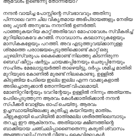
ആവേശം ഉണ്ടെന്നു തോന്നിയോ?
നന്ദന്‍ വായിച്ച പോസ്റ്റിന്റെ സ്വഭാവവും അതിനു
പിന്നാലെ വന്ന ചില വികൃതമായ അഭിപ്രായങ്ങളും നേരിയ
ഒരു ചൂടന്‍ അനുഭവം നന്ദനില്‍ ഉണര്‍ത്തി.
പാഞ്ഞുകയറിയ കാറ്റ് അതിവേഗ മോഹാവേശം സ്വീകരിച്ച്
മുറിയിലാകവേ കറങ്ങി. സാവധാനം കടലാസുകളേയും
മാസികകളേയും പറത്തി. അവ എടുത്തുവയ്ക്കാനുള്ള
ശ്രമത്തെ പരാ‍ാജയപ്പെടുത്തിക്കൊണ്ട് കാറ്റ് ഒരു
ചുഴലിസ്വരൂപം കൈക്കൊണ്ട് നിലത്തു കിടന്നിരുന്ന
ബെഡ് ഷീറ്റും ഷര്‍ട്ടും ചായക്കപ്പിനേയും ചെരുപ്പിനേയും
സഹിതം മേലോട്ടുയര്‍ത്തി താഴെയിട്ടു, ദര്‍പ്പം ശമിച്ച മാതിരി
മുറിയുടെ കോണില്‍ മുരണ്ട് നിലകൊണ്ടു. ഉള്ളില്‍
കിടുങ്ങിയ പേടിയെ ഇല്ല ഇല്ല എന്ന വാക്കുകളാല്‍
അടിച്ചൊതുക്കാന്‍ തോന്നിയത് വിഫലമായി.
മോണിറ്ററിന്റേയും ടവറിന്റേയും ഉള്ളില്‍ നിന്നും അത്യന്തം
പേടിപ്പെടുത്തുന്ന ആരവം കേള്‍ക്കാതിരിക്കാന്‍ നന്ദന്‍
സ്പീക്കര്‍ വോള്യം ഓഫ് ചെയ്തു. ആരവം
ഉച്ചസ്ഥായിയിലേക്കു കുതിച്ചു കയറിയതു മാത്രം.
ചീളുകളായി ചെവിയില്‍ മാത്രമല്ല ശരീരത്തിലെമ്പാടും
തറച്ചു ഈ ആക്രന്ദനം. അതിയായ ക്ഷീണത്തിന്റെ
ബാക്കിയായ ചഞ്ചലിപ്പാണൈതെന്നു കരുതി ശ്വാസം
ആഞ്ഞുവലിച്ച് നന്ദന്‍ വീണ്ടും കൈവിരലുകള്‍