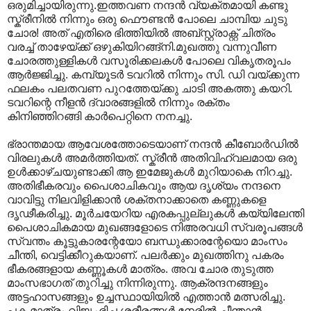
ഒരുമിച്ചായിരുന്നു.ഇത്തവണ നന്ദന്‍ വ്യക്തമായി കണ്ടു
സ്ക്രീനില്‍ നിന്നും ഒരു ഫൌണ്ടന്‍ പോലെ ചാമ്പിയ ചുടു
ചോര! അത് എതിരെ ഭിത്തിയില്‍ അബ്സ്റ്റ്രാക്റ്റ് ചിത്രം
വരച്ച് താഴേയ്ക്ക് ഒഴുകിയിറങ്ങ്നി.മുഖത്തു വന്നുവീണ
ചോരത്തുള്ളികള്‍ വസൂരിക്കലകള്‍ പോലെ വികൃതരൂപം
ആ‍ര്‍ജ്ജിച്ചു. കമ്പ്യൂടര്‍ ടവറില്‍ നിന്നും സി. ഡി വയ്ക്കുന്ന
ഫലകം പലതവണ പുറത്തേയ്ക്കു ചാടി അകത്തു കയറി.
ടവറിന്റെ നീളന്‍ ദ്വാരങ്ങളില്‍ നിന്നും രക്തം
കിനിഞ്ഞിറങ്ങി കാര്‍പെറ്റിനെ നനച്ചു.
ഭ്രാന്തമായ ആവേശത്തോടെയാണ് നന്ദന്‍ കീബോര്‍ഡില്‍
വിരലുകള്‍‍ അമര്‍ത്തിയത്. സ്ക്രീന്‍ അതിവിഹ്വലമായ ഒരു
ഉള്‍ക്കാഴ്ചയുണ്ടാക്കി ആ ഇമേജുകള്‍ മുറിയാകെ നിറച്ചു.
അതിഭീകരവും പൈശാചികവും ആയ ദൃശ്യം നന്ദനെ
വാവിട്ടു നിലവിളിക്കാന്‍ ശക്തനാക്കാതെ കണ്ണുകളെ
ദൃഢീകരിച്ചു. മൂര്‍ചയേറിയ എരകപ്പുല്ലുകള്‍ കയ്യിലേന്തി
പൈശാചികമായ മുഖങ്ങളോടെ നിഅരവധി സ്വരൂപങ്ങള്‍
സ്വന്തം കൂട്ടുകാരന്റേയോ ബന്ധുക്കാരന്റേയൊ മാംസം
ചീന്തി‍, വെട്ടിക്കീറുകയാണ്. പലര്‍ക്കും മുഖത്തിനു പകരം
ഭീകരങ്ങളായ കണ്ണൂകള്‍ മാത്രം. അവ ചോര തുടുത്ത
മാംസഭാഗത് തുറിച്ചു നിന്നിരുന്നു. ആക്രന്ദനങ്ങളും
അട്ടഹാസങ്ങളും ഉച്ചസ്ഥായിയില്‍ എത്താന്‍ മത്സരിച്ചു.
പക മാത്രം വിജൃംഭിച്ച ശരീരങ്ങള്‍ നേരില്‍ ചീന്താന്‍