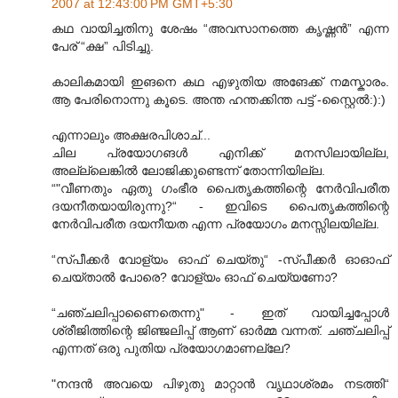
2007 at 12:43:00 PM GMT+5:30
കഥ വായിച്ചതിനു ശേഷം “അവസാനത്തെ കൃഷ്ണന്‍” എന്ന
പേര് “ക്ഷ” പിടിച്ചു.
കാലികമായി ഇങനെ കഥ എഴുതിയ അങേക്ക് നമസ്കാരം.
ആ പേരിനൊന്നു കൂടെ. അന്ത ഹന്തക്കിന്ത പട്ട് -സ്റ്റൈല്‍:):)
എന്നാലും അക്ഷരപിശാച്...
ചില പ്രയോഗങള്‍ എനിക്ക് മനസിലായില്ല,
അല്ല്ലെങ്കില്‍ ലോജിക്കുണ്ടെന്ന് തോന്നിയില്ല.
“"വീണതും ഏതു ഗംഭീര പൈതൃകത്തിന്റെ നേര്‍വിപരീത
ദയനീതയായിരുന്നു?“ - ഇവിടെ പൈതൃകത്തിന്റെ
നേര്‍വിപരീത ദയനീയത എന്ന പ്രയോഗം മനസ്സിലയില്ല.
“സ്പീക്കര്‍ വോള്യം ഓഫ് ചെയ്തു“ -സ്പീക്കര്‍ ഓഓഫ്
ചെയ്താല്‍ പോരെ? വോള്യം ഓഫ് ചെയ്യണോ?
“ചഞ്ചലിപ്പാണൈതെന്നു" - ഇത് വായിച്ചപ്പോള്‍
ശ്രീജിത്തിന്റെ ജിഞ്ജലിപ്പ് ആണ് ഓര്‍മ്മ വന്നത്. ചഞ്ചലിപ്പ്
എന്നത് ഒരു പുതിയ പ്രയോഗമാണല്ലേ?
"നന്ദന്‍ അവയെ പിഴുതു മാറ്റാന്‍ വൃഥാശ്രമം നടത്തി“