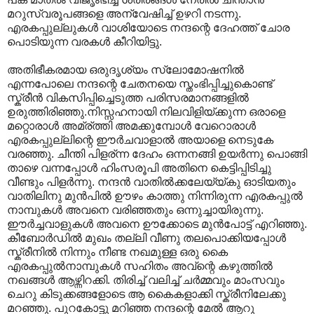
മറുസ്വരൂപങ്ങളെ അന്വേഷിച്ച് ഉഴറി നടന്നു.
എരകപ്പുല്ലുകള്‍ വാശിയോടെ നന്ദന്റെ ദേഹത്ത് ചോര
പൊടിയുന്ന വരകള്‍ കീറിയിട്ടു.
അതിഭീകരമായ ഒരുദൃശ്യം സ്ലോമോഷനില്‍
എന്നപോലെ നന്ദന്റെ ചേതനയെ സ്തംഭിപ്പിച്ചുകൊണ്ട്
സ്ക്രീന്‍ വികസിപ്പിച്ചെടുത്ത പരിസരമാനങ്ങളില്‍
ഉരുത്തിരിഞ്ഞു.നിസ്സഹനായി നിലവിളിയ്ക്കുന്ന ഒരാളെ
മറ്റൊരാള്‍ അമ്ര്ത്തി അമക്കുമ്പോള്‍ വേറൊരാള്‍
എരകപ്പുല്ലിന്റെ ഈര്‍ചവാളാല്‍ അയാളെ നെടുകേ
വരഞ്ഞു. ചീന്തി പിളര്ന്ന ദേഹം ഒന്നനങ്ങി ഉയര്‍ന്നു പൊങ്ങി
താഴെ വന്നപ്പോള്‍ ഹിംസരൂപി അതിനെ കെട്ടിപ്പിടിച്ചു
വീണ്ടും പിളര്‍ന്നു. നന്ദന്‍ വാതില്‍ക്കലേയ്യ്കു ഓടിയതും
വാതിലിനു മുന്‍പില്‍ ഊഴം കാത്തു നിന്നിരുന്ന എരകപ്പുല്‍
നാമ്പുകള്‍ അവനെ വരിഞ്ഞതും ഒന്നുച്ചായിരുന്നു.
ഈര്‍ച്ചവാളുകള്‍ അവനെ ഊക്കോടെ മുന്‍പോട്ട് എറിഞ്ഞു.
കീബോര്‍ഡില്‍ മുഖം തല്ലി വീണു തലപൊക്കിയപ്പോള്‍
സ്ക്രീനില്‍ നിന്നും നീണ്ട നഖമുള്ള ഒരു കൈ
എരകപ്പുല്‍നാമ്പുകള്‍ സഹിതം അവ്ന്റെ കഴുത്തില്‍
നഖങ്ങള്‍ ആഴ്ന്നിറക്കി. തിരിച്ച് വലിച്ച് ചര്‍മ്മവും മാംസവും
ചെറു കിടുക്കങ്ങളോടെ ആ കൈകളാക്കി സ്ക്രീനിലേക്കു
മറഞ്ഞു. പുറകോട്ടു മറിഞ്ഞ നന്ദന്റെ മേല്‍ ആറു