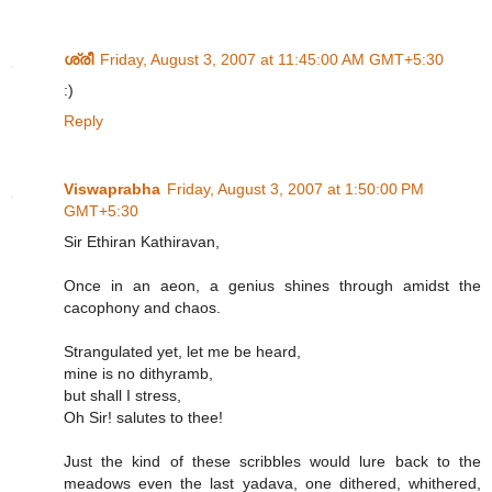
ശ്രീ
Friday, August 3, 2007 at 11:45:00 AM GMT+5:30
:)
Reply
Viswaprabha
Friday, August 3, 2007 at 1:50:00 PM
GMT+5:30
Sir Ethiran Kathiravan,
Once in an aeon, a genius shines through amidst the
cacophony and chaos.
Strangulated yet, let me be heard,
mine is no dithyramb,
but shall I stress,
Oh Sir! salutes to thee!
Just the kind of these scribbles would lure back to the
meadows even the last yadava, one dithered, whithered,