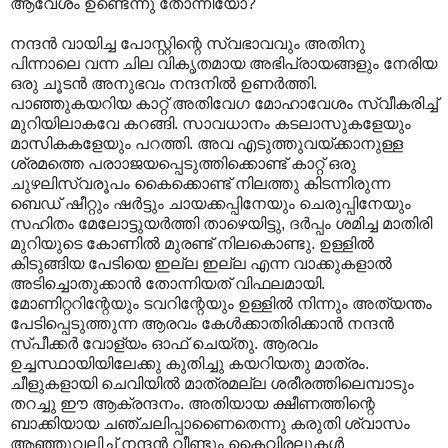
ആവേശം ഉണ്ടെന്നു തോന്നിയോ?
നന്ദന്‍ വായിച്ച പോസ്റ്റിന്റെ സ്വഭാവവും അതിനു
പിന്നാലെ വന്ന ചില വികൃതമായ അഭിപ്രായങ്ങളും നേരിയ
ഒരു ചൂടന്‍ അനുഭവം നന്ദനില്‍ ഉണര്‍ത്തി.
പാഞ്ഞുകയറിയ കാറ്റ് അതിവേഗ മോഹാവേശം സ്വീകരിച്ച്
മുറിയിലാകവേ കറങ്ങി. സാവധാനം കടലാസുകളേയും
മാസികകളേയും പറത്തി. അവ എടുത്തുവയ്ക്കാനുള്ള
ശ്രമത്തെ പരാ‍ാജയപ്പെടുത്തിക്കൊണ്ട് കാറ്റ് ഒരു
ചുഴലിസ്വരൂപം കൈക്കൊണ്ട് നിലത്തു കിടന്നിരുന്ന
ബെഡ് ഷീറ്റും ഷര്‍ട്ടും ചായക്കപ്പിനേയും ചെരുപ്പിനേയും
സഹിതം മേലോട്ടുയര്‍ത്തി താഴെയിട്ടു, ദര്‍പ്പം ശമിച്ച മാതിരി
മുറിയുടെ കോണില്‍ മുരണ്ട് നിലകൊണ്ടു. ഉള്ളില്‍
കിടുങ്ങിയ പേടിയെ ഇല്ല ഇല്ല എന്ന വാക്കുകളാല്‍
അടിച്ചൊതുക്കാന്‍ തോന്നിയത് വിഫലമായി.
മോണിറ്ററിന്റേയും ടവറിന്റേയും ഉള്ളില്‍ നിന്നും അത്യന്തം
പേടിപ്പെടുത്തുന്ന ആരവം കേള്‍ക്കാതിരിക്കാന്‍ നന്ദന്‍
സ്പീക്കര്‍ വോള്യം ഓഫ് ചെയ്തു. ആരവം
ഉച്ചസ്ഥായിയിലേക്കു കുതിച്ചു കയറിയതു മാത്രം.
ചീളുകളായി ചെവിയില്‍ മാത്രമല്ല ശരീരത്തിലെമ്പാടും
തറച്ചു ഈ ആക്രന്ദനം. അതിയായ ക്ഷീണത്തിന്റെ
ബാക്കിയായ ചഞ്ചലിപ്പാണൈതെന്നു കരുതി ശ്വാസം
ആഞ്ഞുവലിച്ച് നന്ദന്‍ വീണ്ടും കൈവിരലുകള്‍