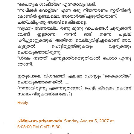
“പൈതൃക ഗാംഭീര്യം“ എന്നതാവും ശരി.
“സ്പീക്കര്‍ വൊള്യം” എന്ന ഒരു നിയന്ത്രണം സ്ക്രീനിന്റെ
കോണില്‍ ഉണ്ടല്ലൊ. അതോര്‍ത്ത് എഴുതിയ്താണ്.
ചഞ്ചലിപ്പ്-ആ അതവിടെ കിടക്കട്ടെ.
“വൃഥാ”- വേണ്ടതല്ല. രണ്ടു മൂന്നു വാചകങ്ങള്‍ ചുരുക്കാന്‍
വേണ്ടി ഇട്ടതാണ്. നന്ദന്‍ ഓടി നടന്ന് പുല്ല്
പറിച്ചുമാറ്റുകയുക് അതിനെ വെല്ലുവിളിച്ചുകൊണ്ട് അവ
കൂടുതല്‍ പൊട്ടീമുളയ്ക്കുകയും വളരുകയും
ചെയ്യുകയായിരുന്നു.
“ശ്രമം നടത്തി” എന്നുമാത്രമെഴുതിയാല്‍ പൊരാ എന്നു
തോന്നി.
ഇതുപോലെ വിശദമായി എല്ലാ പോസ്റ്റും “കൈകാര്യം”
ചെയ്യുകയാണെങ്കില്‍......
(നന്നായിരുന്നു എന്നെഴുതണോ? പെട്ടീം കിടക്കേം കൊണ്ട്
സ്ഥലം വിടുകയല്ലേ ഭേദം?)
Reply
പ്രിയംവദ-priyamvada
Sunday, August 5, 2007 at
6:08:00 PM GMT+5:30