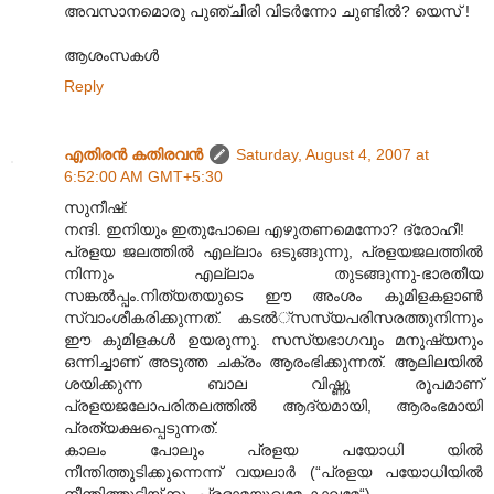
അവസാനമൊരു പുഞ്ചിരി വിടര്‍ന്നോ ചുണ്ടില്‍? യെസ് !
ആശംസകള്‍
Reply
എതിരന്‍ കതിരവന്‍
Saturday, August 4, 2007 at
6:52:00 AM GMT+5:30
സുനീഷ്:
നന്ദി. ഇനിയും ഇതുപോലെ എഴുതണമെന്നോ? ദ്രോഹീ!
പ്രളയ ജലത്തില്‍ എല്ലാം ഒടുങ്ങുന്നു, പ്രളയജല‍ത്തില്‍
നിന്നും എല്ലാം തുടങ്ങുന്നു-ഭാരതീയ
സങ്കല്‍പ്പം.നിത്യതയുടെ ഈ അംശം കുമിളകളാണ്‍
സ്വാംശീകരിക്കുന്നത്. കടല്‍്സസ്യപരിസരത്തുനിന്നും
ഈ കുമിളകള്‍ ഉയരുന്നു. സസ്യഭാഗവും മനുഷ്യനും
ഒന്നിച്ചാണ് അടുത്ത ചക്രം ആരംഭിക്കുന്നത്. ആലിലയില്‍
ശയിക്കുന്ന ബാല വിഷ്ണു രൂപമാണ്
പ്രളയജലോപരിതലത്തില്‍ ആദ്യമായി, ആരംഭമായി
പ്രത്യക്ഷപ്പെടുന്നത്.
കാലം പോലും പ്രളയ പയോധി യില്‍
നീന്തിത്തുടിക്കുന്നെന്ന് വയലാര്‍ (“പ്രളയ പയോധിയില്‍‍
നീന്തിത്തുടിയ്ക്കും പ്രഭാമയൂഖമേ കാലമേ“)