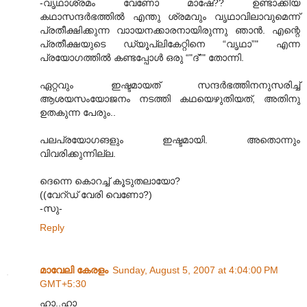
-വൃഥാശ്രമം വേണോ മാഷേ?? ഉണ്ടാക്കിയ
കഥാസന്ദര്‍ഭത്തില്‍ എന്തു ശ്രമവും വൃഥാവിലാവുമെന്ന്
പ്രതീക്ഷിക്കുന്ന വാ‍ായനക്കാരനായിരുന്നു ഞാന്‍. എന്റെ
പ്രതീക്ഷയുടെ ഡ്യൂപ്ലികേറ്റിനെ “വൃഥാ”" എന്ന
പ്രയോഗത്തില്‍ കണ്ടപ്പോള്‍ ഒരു “"ദ്”" തോന്നി.
ഏറ്റവും ഇഷ്ടമായത് സന്ദര്‍ഭത്തിനനുസരിച്ച്
ആശയസംയോജനം നടത്തി കഥയെഴുതിയത്, അതിനു
ഉതകുന്ന പേരും..
പലപ്രയോഗങളും ഇഷ്ടമായി. അതൊന്നും
വിവരിക്കുന്നില്ല.
ദെന്നെ കൊറച്ച് കൂടുതലായോ?
((വേറ്ഡ് വേരി വെണോ?)
-സു-
Reply
മാവേലി കേരളം
Sunday, August 5, 2007 at 4:04:00 PM
GMT+5:30
ഹാ..ഹാ