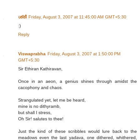
ശ്രീ
Friday, August 3, 2007 at 11:45:00 AM GMT+5:30
:)
Reply
Viswaprabha
Friday, August 3, 2007 at 1:50:00 PM
GMT+5:30
Sir Ethiran Kathiravan,
Once in an aeon, a genius shines through amidst the
cacophony and chaos.
Strangulated yet, let me be heard,
mine is no dithyramb,
but shall I stress,
Oh Sir! salutes to thee!
Just the kind of these scribbles would lure back to the
meadows even the last yadava, one dithered, whithered,