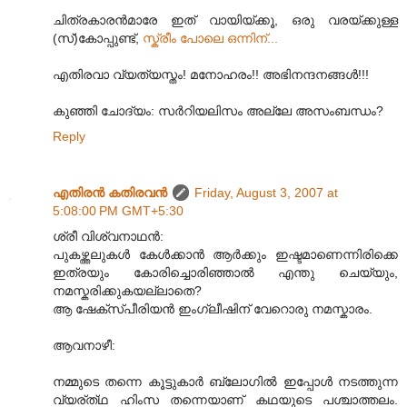
ചിത്രകാരന്‍മാരേ ഇത് വായിയ്ക്കൂ, ഒരു വരയ്ക്കുള്ള
(സ്)കോപ്പുണ്ട്,
സ്ക്രീം പോലെ ഒന്നിന്...
എതിരവാ വ്യത്യസ്തം! മനോഹരം!! അഭിനന്ദനങ്ങള്‍!!!
കുഞ്ഞി ചോദ്യം: സര്‍റിയലിസം അല്ലേ അസംബന്ധം?
Reply
എതിരന്‍ കതിരവന്‍
Friday, August 3, 2007 at
5:08:00 PM GMT+5:30
ശ്രീ വിശ്വനാഥന്‍:
പുകഴ്ത്തലുകള്‍ കേള്‍ക്കാന്‍ ആര്‍ക്കും ഇഷ്ടമാണെന്നിരിക്കെ
ഇത്രയും കോരിച്ചൊരിഞ്ഞാല്‍ എന്തു ചെയ്യും,
നമസ്കരിക്കുകയല്ലാതെ?
ആ ഷേക്സ്പീരിയന്‍ ഇംഗ്ലീഷിന് വേറൊരു നമസ്കാരം.
ആവനാഴീ:
നമ്മുടെ തന്നെ കൂട്ടുകാര്‍ ബ്ലോഗില്‍ ഇപ്പോള്‍ നടത്തുന്ന
വ്യര്ത്‍ഥ ഹിംസ തന്നെയാണ് കഥയുടെ പശ്ചാത്തലം.