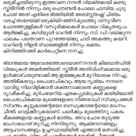
ഒരുമിച്ചായിരുന്നു.ഇത്തവണ നന്ദന്‍ വ്യക്തമായി കണ്ടു
സ്ക്രീനില്‍ നിന്നും ഒരു ഫൌണ്ടന്‍ പോലെ ചാമ്പിയ ചുടു
ചോര! അത് എതിരെ ഭിത്തിയില്‍ അബ്സ്റ്റ്രാക്റ്റ് ചിത്രം
വരച്ച് താഴേയ്ക്ക് ഒഴുകിയിറങ്ങ്നി.മുഖത്തു വന്നുവീണ
ചോരത്തുള്ളികള്‍ വസൂരിക്കലകള്‍ പോലെ വികൃതരൂപം
ആ‍ര്‍ജ്ജിച്ചു. കമ്പ്യൂടര്‍ ടവറില്‍ നിന്നും സി. ഡി വയ്ക്കുന്ന
ഫലകം പലതവണ പുറത്തേയ്ക്കു ചാടി അകത്തു കയറി.
ടവറിന്റെ നീളന്‍ ദ്വാരങ്ങളില്‍ നിന്നും രക്തം
കിനിഞ്ഞിറങ്ങി കാര്‍പെറ്റിനെ നനച്ചു.
ഭ്രാന്തമായ ആവേശത്തോടെയാണ് നന്ദന്‍ കീബോര്‍ഡില്‍
വിരലുകള്‍‍ അമര്‍ത്തിയത്. സ്ക്രീന്‍ അതിവിഹ്വലമായ ഒരു
ഉള്‍ക്കാഴ്ചയുണ്ടാക്കി ആ ഇമേജുകള്‍ മുറിയാകെ നിറച്ചു.
അതിഭീകരവും പൈശാചികവും ആയ ദൃശ്യം നന്ദനെ
വാവിട്ടു നിലവിളിക്കാന്‍ ശക്തനാക്കാതെ കണ്ണുകളെ
ദൃഢീകരിച്ചു. മൂര്‍ചയേറിയ എരകപ്പുല്ലുകള്‍ കയ്യിലേന്തി
പൈശാചികമായ മുഖങ്ങളോടെ നിഅരവധി സ്വരൂപങ്ങള്‍
സ്വന്തം കൂട്ടുകാരന്റേയോ ബന്ധുക്കാരന്റേയൊ മാംസം
ചീന്തി‍, വെട്ടിക്കീറുകയാണ്. പലര്‍ക്കും മുഖത്തിനു പകരം
ഭീകരങ്ങളായ കണ്ണൂകള്‍ മാത്രം. അവ ചോര തുടുത്ത
മാംസഭാഗത് തുറിച്ചു നിന്നിരുന്നു. ആക്രന്ദനങ്ങളും
അട്ടഹാസങ്ങളും ഉച്ചസ്ഥായിയില്‍ എത്താന്‍ മത്സരിച്ചു.
പക മാത്രം വിജൃംഭിച്ച ശരീരങ്ങള്‍ നേരില്‍ ചീന്താന്‍