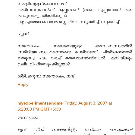
നമ്മളിലുള്ള ‘യാദവാംശം”.
അഭിനന്ദനങ്ങള്‍ക്ക് കൂപ്പുകൈ! (കൈ കൂപ്പുമ്പോള്‍ തല
താഴുന്നതും ശ്രദ്ധിക്കുക).
കുട്ടിച്ചാത്താ ഹൊറര്‍ സ്റ്റോറിയാ. സൂക്ഷിച്ച്, സൂക്ഷിച്ച്.....
പുള്ളീ:
സന്തോഷം. ഇങ്ങനെയുള്ള അസംബന്ധത്തിന്‍
‘സര്‍റിയലിസം’എന്നൊക്കെ പേരിടാമോ? ചിത്രകാരന്മാര്‍
ഇതുവച്ച് പടം വരച്ച് കാശൊണ്ടാക്കിയാല്‍ എനിയ്ക്കും
വല്ല വിഹിതവും കിട്ടുമോ?
ശ്രീ, ഉറുമ്പ്: സന്തോഷം, നന്ദി.
Reply
myexperimentsandme
Friday, August 3, 2007 at
5:20:00 PM GMT+5:30
മനോഹരം.
മുന്‍ വിധി സമ്മാനിച്ചിട്ട ജനിതക ഘടകങ്ങള്‍