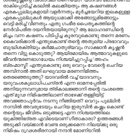
രാകിപ്പൊടിച്ച് കടലില്‍ കലക്കിയതും ആ കഷണങ്ങള്‍‍
എരകപ്പുല്ലുകളായി വളര്‍ന്നതും മൂര്‍ച്ചയേറിയ ഇലകളുള്ള
എരകപ്പുല്ലുകള്‍ ആയുധമാക്കി അങ്ങോട്ടുമിങ്ങോട്ടും
വെട്ടി മരിച്ച് വീണതും ഏതു ഗംഭീര പൈതൃകത്തിന്റെ
നേര്‍വിപരീത ദയനീതയായിരുന്നു? ആ ലോഹദണ്ഡിന്റെ
മിച്ചം വന്ന കഷണം പിടിപ്പിച്ച കൂരമ്പുകൊണ്ടു തന്നെ മരണം
കൈവരിക്കാന്‍ എന്തുകൊണ്ട് തന്റെ അതുല്യ പ്രഭാവവും
ബുദ്ധിശക്തിയും കര്‍മ്മചാതുര്യവും സാക്ഷാന്‍ കൃഷ്ണന്‍
തന്നെ വിട്ടു കൊടുത്തു? ആയിരമായിരം ആത്മാവുകളുടെ
ജീവന്‍ന്മരണഭാഗധേയം നിശ്ചയിച്ചുറപ്പിച്ച ‘അഹം
ബ്രഹ്മാസ്മി’‍ എന്തുകൊണ്ടു ഒരു വെറും വേടന്റെ ചെറിയ
അമ്പിനാല്‍ അതി ലഘുവായ മരണനിമിത്തം
തെരഞ്ഞെടുത്തു? യാദവരില്‍ വച്ച് യാദവനും
യദുവംശകുലാധിപചന്ദ്രന്‍ എന്ന ഓമനപ്പേരില്‍
അനിയുന്നവനുമായ ത്രികാലജ്ഞാനി തന്റെ വംശത്തെ
ഏത് മൂഢ നിമിഷത്തിലാണ് താഴേക്ക് തള്ളിയിട്ട്
അവജ്ഞാപൂര്‍വം നടന്നു നീങ്ങിയത്? വെറും പുല്ലിന്‍‍
നാമ്പില്‍ ‍അവരുടേയും ചെറിയ ഇരുമ്പിന്‍ കഷ്ണം കൊണ്ട്
തന്റെയും ജീവിതം ഒടുങ്ങട്ടെ എന്ന നിശ്ചയത്തിലെ
യുക്ത്തിഭദ്രത എവിടെയാണ് ഗീതാകാരാ? ഉത്തരങ്ങള്‍
അടുക്കി വയ്ക്കാന്‍ വേണ്ട ഒരുക്കമെന്ന നിലയ്ക്കു ഒരു
നിമിഷം ദൃഢശരീരനായി നന്ദന്‍ മോണിടറില്‍