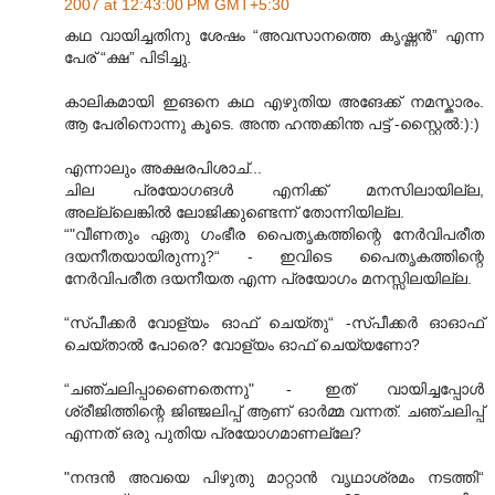
2007 at 12:43:00 PM GMT+5:30
കഥ വായിച്ചതിനു ശേഷം “അവസാനത്തെ കൃഷ്ണന്‍” എന്ന
പേര് “ക്ഷ” പിടിച്ചു.
കാലികമായി ഇങനെ കഥ എഴുതിയ അങേക്ക് നമസ്കാരം.
ആ പേരിനൊന്നു കൂടെ. അന്ത ഹന്തക്കിന്ത പട്ട് -സ്റ്റൈല്‍:):)
എന്നാലും അക്ഷരപിശാച്...
ചില പ്രയോഗങള്‍ എനിക്ക് മനസിലായില്ല,
അല്ല്ലെങ്കില്‍ ലോജിക്കുണ്ടെന്ന് തോന്നിയില്ല.
“"വീണതും ഏതു ഗംഭീര പൈതൃകത്തിന്റെ നേര്‍വിപരീത
ദയനീതയായിരുന്നു?“ - ഇവിടെ പൈതൃകത്തിന്റെ
നേര്‍വിപരീത ദയനീയത എന്ന പ്രയോഗം മനസ്സിലയില്ല.
“സ്പീക്കര്‍ വോള്യം ഓഫ് ചെയ്തു“ -സ്പീക്കര്‍ ഓഓഫ്
ചെയ്താല്‍ പോരെ? വോള്യം ഓഫ് ചെയ്യണോ?
“ചഞ്ചലിപ്പാണൈതെന്നു" - ഇത് വായിച്ചപ്പോള്‍
ശ്രീജിത്തിന്റെ ജിഞ്ജലിപ്പ് ആണ് ഓര്‍മ്മ വന്നത്. ചഞ്ചലിപ്പ്
എന്നത് ഒരു പുതിയ പ്രയോഗമാണല്ലേ?
"നന്ദന്‍ അവയെ പിഴുതു മാറ്റാന്‍ വൃഥാശ്രമം നടത്തി“