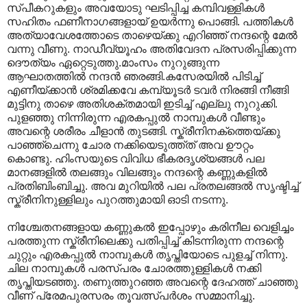
സ്പീകറുകളും അവയോടു ഘടിപ്പിച്ച കമ്പിവള്ളികള്‍‍
സഹിതം ഫണീനാഗങ്ങളായ് ഉയര്‍ന്നു പൊങ്ങി. പത്തികള്‍‍
അത്യാവേശത്തോടെ താഴെയ്ക്കു എറിഞ്ഞ് നന്ദന്റെ മേല്‍
വന്നു വീണു. നാഡീവ്യൂഹം അതിവേദന പ്രസരിപ്പിക്കുന്ന
ദൌത്യം ഏറ്റെടുത്തു.മാംസം നുറുങ്ങുന്ന
ആഘാതത്തില്‍ നന്ദന്‍ ഞരങ്ങി.കസേരയില്‍ പിടിച്ച്
എണീയ്ക്കാന്‍ ശ്രമിക്കവേ കമ്പ്യൂടര്‍ ടവര്‍ നിരങ്ങി നീങ്ങി
മുട്ടിനു താഴെ അതിശക്തമായി ഇടിച്ച് എല്ലു നുറുക്കി.
പുളഞ്ഞു നിന്നിരുന്ന എരകപ്പുല്‍ നാമ്പുകള്‍ വീണ്ടും
അവന്റെ ശരീരം ചീളാന്‍ തുടങ്ങി. സ്ക്രീനിനക്ത്തെയ്ക്കു
പാഞ്ഞ്ചെന്നു ചോര നക്കിയെടുത്ത്ത് അവ ഊറ്റം
കൊണ്ടു. ഹിംസയുടെ വിവിധ ഭീകരദൃശ്യങ്ങള്‍ പല
മാനങ്ങളില്‍ തലങ്ങും വിലങ്ങും നന്ദന്റെ കണ്ണുകളില്‍
പ്രതിബിംബിച്ചു. അവ മുറിയില്‍ പല പ്രതലങ്ങല്‍ സൃഷ്ടിച്ച്
സ്ക്രീനിനുള്ളിലും പുറത്തുമായി ഓടി നടന്നു.
നിശ്ചേതനങ്ങളായ കണ്ണുകല്‍ ഇപ്പോഴും കരിനീല വെളിച്ചം
പരത്തുന്ന സ്ക്രീനിലെക്കു പതിപ്പിച്ച് കിടന്നിരുന്ന നന്ദന്റെ
ചുറ്റും എരകപ്പുല്‍ നാമ്പുകള്‍ തൃപ്തിയോടെ പുളച്ച് നിന്നു.
ചില നാമ്പുകള്‍ പരസ്പരം ചോരത്തുള്ളികള്‍ നക്കി
തൃപ്തിയടഞ്ഞു. തണുത്തുറഞ്ഞ അവന്റെ ദേഹത്ത് ചാഞ്ഞു
വീണ് പ്രേമപുരസരം തൂവത്സ്പര്‍ശം സമ്മാനിച്ചു.