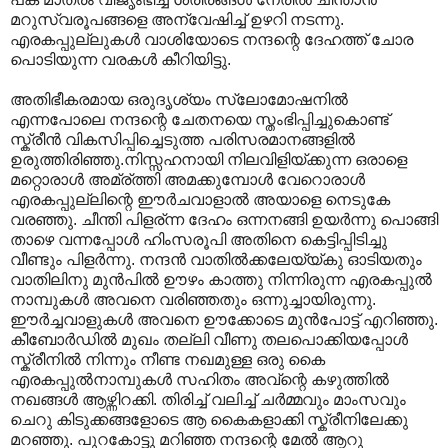
മറുസ്വരൂപങ്ങളെ അന്വേഷിച്ച് ഉഴറി നടന്നു.
എരകപ്പുല്ലുകള്‍ വാശിയോടെ നന്ദന്റെ ദേഹത്ത് ചോര
പൊടിയുന്ന വരകള്‍ കീറിയിട്ടു.
അതിഭീകരമായ ഒരുദൃശ്യം സ്ലോമോഷനില്‍
എന്നപോലെ നന്ദന്റെ ചേതനയെ സ്തംഭിപ്പിച്ചുകൊണ്ട്
സ്ക്രീന്‍ വികസിപ്പിച്ചെടുത്ത പരിസരമാനങ്ങളില്‍
ഉരുത്തിരിഞ്ഞു.നിസ്സഹനായി നിലവിളിയ്ക്കുന്ന ഒരാളെ
മറ്റൊരാള്‍ അമ്ര്ത്തി അമക്കുമ്പോള്‍ വേറൊരാള്‍
എരകപ്പുല്ലിന്റെ ഈര്‍ചവാളാല്‍ അയാളെ നെടുകേ
വരഞ്ഞു. ചീന്തി പിളര്ന്ന ദേഹം ഒന്നനങ്ങി ഉയര്‍ന്നു പൊങ്ങി
താഴെ വന്നപ്പോള്‍ ഹിംസരൂപി അതിനെ കെട്ടിപ്പിടിച്ചു
വീണ്ടും പിളര്‍ന്നു. നന്ദന്‍ വാതില്‍ക്കലേയ്യ്കു ഓടിയതും
വാതിലിനു മുന്‍പില്‍ ഊഴം കാത്തു നിന്നിരുന്ന എരകപ്പുല്‍
നാമ്പുകള്‍ അവനെ വരിഞ്ഞതും ഒന്നുച്ചായിരുന്നു.
ഈര്‍ച്ചവാളുകള്‍ അവനെ ഊക്കോടെ മുന്‍പോട്ട് എറിഞ്ഞു.
കീബോര്‍ഡില്‍ മുഖം തല്ലി വീണു തലപൊക്കിയപ്പോള്‍
സ്ക്രീനില്‍ നിന്നും നീണ്ട നഖമുള്ള ഒരു കൈ
എരകപ്പുല്‍നാമ്പുകള്‍ സഹിതം അവ്ന്റെ കഴുത്തില്‍
നഖങ്ങള്‍ ആഴ്ന്നിറക്കി. തിരിച്ച് വലിച്ച് ചര്‍മ്മവും മാംസവും
ചെറു കിടുക്കങ്ങളോടെ ആ കൈകളാക്കി സ്ക്രീനിലേക്കു
മറഞ്ഞു. പുറകോട്ടു മറിഞ്ഞ നന്ദന്റെ മേല്‍ ആറു