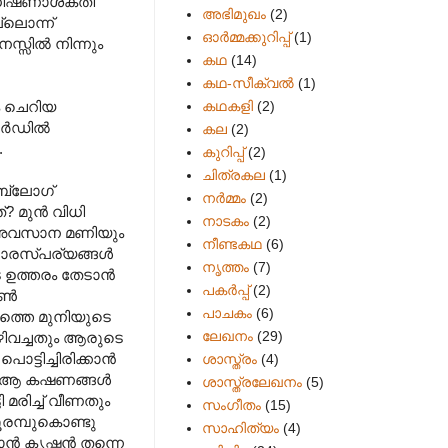
െ ധിഷണാശക്തി
അഭിമുഖം
(2)
്ലൊന്ന്
ഓർമ്മക്കുറിപ്പ്
(1)
സ്സില്‍ നിന്നും
കഥ
(14)
കഥ-സീക്വല്‍
(1)
കഥകളി
(2)
ും ചെറിയ
്‍ഡില്‍
കല
(2)
.
കുറിപ്പ്
(2)
ചിത്രകല
(1)
 ബ്ലോഗ്
നർമ്മം
(2)
? മുന്‍ വിധി
നാടകം
(2)
രം അവസാന മണിയും
നീണ്ടകഥ
(6)
ാരസ്പര്യങ്ങള്‍
നൃത്തം
(7)
ഉത്തരം തേടാന്‍
പകര്‍പ്പ്
(2)
ണ്‍
പാചകം
(6)
ത്തെ മുനിയുടെ
ലേഖനം
(29)
 വഴിവച്ചതും ആരുടെ
ടിച്ചിരിക്കാന്‍
ശാസ്ത്രം
(4)
ം ആ കഷണങ്ങള്‍‍
ശാസ്ത്രലേഖനം
(5)
 മരിച്ച് വീണതും
സംഗീതം
(15)
ൂരമ്പുകൊണ്ടു
സാഹിത്യം
(4)
‍ കൃഷ്ണന്‍ തന്നെ