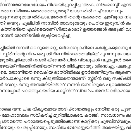
്‍ന്മരണഭാഗധേയം നിശ്ചയിച്ചുറപ്പിച്ച ‘അഹം ബ്രഹ്മാസ്മി’‍ എന
മരണനിമിത്തം തെരഞ്ഞെടുത്തു? യാദവരില്‍ വച്ച് യാദവനും
നിയുന്നവനുമായ ത്രികാലജ്ഞാനി തന്റെ വംശത്തെ ഏത് മൂഢ നി
ത്? വെറും പുല്ലിന്‍‍ നാമ്പില്‍ ‍അവരുടേയും ചെറിയ ഇരുമ്പിന്‍ ക
ുക്ത്തിഭദ്രത എവിടെയാണ് ഗീതാകാരാ? ഉത്തരങ്ങള്‍ അടുക്കി വയ്ക
ന്‍ മോണിടറില്‍ ദൃഷ്ടിയുറപ്പിച്ചു.
തിയില്‍ നന്ദന്‍ വെറുതെ മറ്റു ബ്ലോഗുകളിലെ കമന്റുകളൊന്നു ന
കി. സ്ക്രീനിന്റെ നിറം ഒരു ശിഥില നിമിഷത്തെയ്യ്ക്ക് ചുവന്നു പോയത
്ചേര്‍ക്കാന്‍ നന്ദന്‍ കീബോര്‍ഡില്‍ വിരലുകള്‍ വച്ചപ്പോള്‍ തന
ാഴേയ്ക്ക് നിരങ്ങിനീങ്ങിയത് നന്ദന്‍ തീര്‍ച്ചയായും ശ്രദ്ധിച്ചു. പലപ്
 പോലെ തോന്നിയത് വൈകിയ രാത്രിയിലെ ഊര്‍ജ്ജന്യൂനം ആണെന്
്‍ഡാക്പ്പാടെ ഒന്നു കിടുങ്ങിയതെന്താണ്? സ്ക്രീന്‍ ഒരു സക് ഷ്ന
ൂടര്‍ ടവറും ഒന്നു അനങ്ങിയില്ലെ? നന്ദന്‍ ജനലിലൂടെ പുറത്തേയ്ക്
തുറന്നപ്പോള്‍ പാഞ്ഞുകയറിയ കാറ്റിന്‍് സ്വല്പം അസ്വാഭികമ
പിന്നാലെ വന്ന ചില വികൃതമായ അഭിപ്രായങ്ങളും നേരിയ ഒരു ചൂട
ിവേഗ മോഹാവേശം സ്വീകരിച്ച് മുറിയിലാകവേ കറങ്ങി. സാവധാനം
്രമത്തെ പരാ‍ാജയപ്പെടുത്തിക്കൊണ്ട് കാറ്റ് ഒരു ചുഴലിസ്വരൂ
്പിനേയും ചെരുപ്പിനേയും സഹിതം മേലോട്ടുയര്‍ത്തി താഴെയിട്ടു, ദര്‍പ