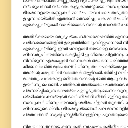
ശക്തനാക്കാതെ കണ്ണുകളെ ദൃഢീകരിച്ചു. മൂര്‍ചയ
സ്വരൂപങ്ങള്‍ സ്വന്തം കൂട്ടുകാരന്റേയോ ബന്ധുക്കാര
ഭീകരങ്ങളായ കണ്ണൂകള്‍ മാത്രം. അവ ചോര തുടുത്ത മ
ഉച്ചസ്ഥായിയില്‍ എത്താന്‍ മത്സരിച്ചു. പക മാത്രം വി
എരകപ്പുല്ലുകള്‍ വാശിയോടെ നന്ദന്റെ ദേഹത്ത് ചോര
അതിഭീകരമായ ഒരുദൃശ്യം സ്ലോമോഷനില്‍ എന്നപോലെ നന
പരിസരമാനങ്ങളില്‍ ഉരുത്തിരിഞ്ഞു.നിസ്സഹനായി നിലവ
എരകപ്പുല്ലിന്റെ ഈര്‍ചവാളാല്‍ അയാളെ നെടുകേ വരഞ്
ഹിംസരൂപി അതിനെ കെട്ടിപ്പിടിച്ചു വീണ്ടും പിളര്‍ന്ന
നിന്നിരുന്ന എരകപ്പുല്‍ നാമ്പുകള്‍ അവനെ വരിഞ്ഞത
കീബോര്‍ഡില്‍ മുഖം തല്ലി വീണു തലപൊക്കിയപ്പോള്‍ 
അവ്ന്റെ കഴുത്തില്‍ നഖങ്ങള്‍ ആഴ്ന്നിറക്കി. തിരിച്ച്
മറഞ്ഞു. പുറകോട്ടു മറിഞ്ഞ നന്ദന്റെ മേല്‍ ആറു സ
ഉയര്‍ന്നു പൊങ്ങി. പത്തികള്‍‍ അത്യാവേശത്തോടെ 
പ്രസരിപ്പിക്കുന്ന ദൌത്യം ഏറ്റെടുത്തു.മാംസം നുറു
ശ്രമിക്കവേ കമ്പ്യൂടര്‍ ടവര്‍ നിരങ്ങി നീങ്ങി മുട്ടി
നാമ്പുകള്‍ വീണ്ടും അവന്റെ ശരീരം ചീളാന്‍ തുടങ്ങി
ഹിംസയുടെ വിവിധ ഭീകരദൃശ്യങ്ങള്‍ പല മാനങ്ങളില്‍ 
പ്രതലങ്ങല്‍ സൃഷ്ടിച്ച് സ്ക്രീനിനുള്ളിലും പുറത്തുമാ
നിശ്ചേതനങ്ങളായ കണ്ണുകല്‍ ഇപ്പോഴും കരിനീല വെളിച്ചം പ