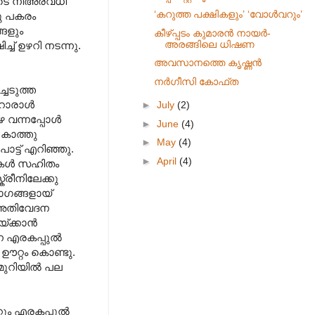
ോടെ നിഅരവധി
‘കറുത്ത പക്ഷികളും’ ‘വോള്‍വറും’
നു പകരം
്ങളും
കീഴ്പ്പടം കുമാരന്‍ നായര്‍-
അരങ്ങിലെ ധിഷണ
്ച് ഉഴറി നടന്നു.
അവസാനത്തെ കൃഷ്ണന്‍
നര്‍ഗീസി കോഫ്‌ത
ചെടുത്ത
റൊരാള്‍
►
July
(2)
വന്നപ്പോള്‍
►
June
(4)
ം കാത്തു
►
May
(4)
ോട്ട് എറിഞ്ഞു.
►
April
(4)
ുകള്‍ സഹിതം
ക്രീനിലേക്കു
നാഗങ്ങളായ്
ം അതിവേദന
ക്കാന്‍
്ന എരകപ്പുല്‍
 ഊറ്റം കൊണ്ടു.
മുറിയില്‍ പല
റും എരകപ്പുല്‍