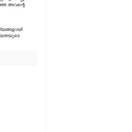
റഞ്ഞ അവന്റെ
സ്യങ്ങളായി
ിത്യതയുടെ