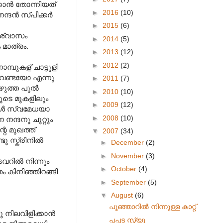
ാന്‍ തോന്നിയത്
►
2016
(10)
ദന്‍ സ്പീക്കര്‍
►
2015
(6)
 ശ്വാസം
►
2014
(5)
 മാത്രം.
►
2013
(12)
►
2012
(2)
മ്പുകള് ‍ചാട്ടുളി
 വേണ്ടയോ എന്നു
►
2011
(7)
ുത്ത പുല്‍
►
2010
(10)
ശയുടെ മുകളിലും
►
2009
(12)
കള്‍ സ്വമേധയാ
►
2008
(10)
 നന്ദനു ചുറ്റും
െ മുഖത്ത്
▼
2007
(34)
 സ്ക്രീനില്‍
►
December
(2)
►
November
(3)
റില്‍ നിന്നും
►
October
(4)
ം കിനിഞ്ഞിറങ്ങി
►
September
(5)
▼
August
(6)
പൂഞ്ഞാറില്‍ നിന്നുള്ള കാറ്റ്
നിലവിളിക്കാന്‍
പപ്പട സ്റ്റ്യൂ