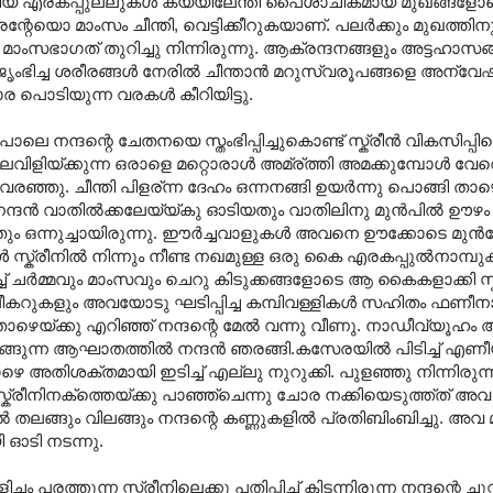
േറിയ എരകപ്പുല്ലുകള്‍ കയ്യിലേന്തി പൈശാചികമായ മുഖങ്ങള
ന്റേയൊ മാംസം ചീന്തി‍, വെട്ടിക്കീറുകയാണ്. പലര്‍ക്കും മുഖത്തി
ാംസഭാഗത് തുറിച്ചു നിന്നിരുന്നു. ആക്രന്ദനങ്ങളും അട്ടഹാസങ
ജൃംഭിച്ച ശരീരങ്ങള്‍ നേരില്‍ ചീന്താന്‍ മറുസ്വരൂപങ്ങളെ അന്വേഷിച
 പൊടിയുന്ന വരകള്‍ കീറിയിട്ടു.
്ദന്റെ ചേതനയെ സ്തംഭിപ്പിച്ചുകൊണ്ട് സ്ക്രീന്‍ വികസിപ്പിച്
ിളിയ്ക്കുന്ന ഒരാളെ മറ്റൊരാള്‍ അമ്ര്ത്തി അമക്കുമ്പോള്‍ വേ
ഞു. ചീന്തി പിളര്ന്ന ദേഹം ഒന്നനങ്ങി ഉയര്‍ന്നു പൊങ്ങി താഴെ 
ു. നന്ദന്‍ വാതില്‍ക്കലേയ്യ്കു ഓടിയതും വാതിലിനു മുന്‍പില്‍ ഊഴ
ും ഒന്നുച്ചായിരുന്നു. ഈര്‍ച്ചവാളുകള്‍ അവനെ ഊക്കോടെ മുന്‍പ
സ്ക്രീനില്‍ നിന്നും നീണ്ട നഖമുള്ള ഒരു കൈ എരകപ്പുല്‍നാമ്പ
 വലിച്ച് ചര്‍മ്മവും മാംസവും ചെറു കിടുക്കങ്ങളോടെ ആ കൈകളാക്കി സ്
്പീകറുകളും അവയോടു ഘടിപ്പിച്ച കമ്പിവള്ളികള്‍‍ സഹിതം ഫണീ
താഴെയ്ക്കു എറിഞ്ഞ് നന്ദന്റെ മേല്‍ വന്നു വീണു. നാഡീവ്യൂഹ
ങ്ങുന്ന ആഘാതത്തില്‍ നന്ദന്‍ ഞരങ്ങി.കസേരയില്‍ പിടിച്ച് എണീയ്
നു താഴെ അതിശക്തമായി ഇടിച്ച് എല്ലു നുറുക്കി. പുളഞ്ഞു നിന്നിരുന
. സ്ക്രീനിനക്ത്തെയ്ക്കു പാഞ്ഞ്ചെന്നു ചോര നക്കിയെടുത്ത്ത് അവ
തലങ്ങും വിലങ്ങും നന്ദന്റെ കണ്ണുകളില്‍ പ്രതിബിംബിച്ചു. അവ 
യി ഓടി നടന്നു.
രത്തുന്ന സ്ക്രീനിലെക്കു പതിപ്പിച്ച് കിടന്നിരുന്ന നന്ദന്റെ ചുറ്