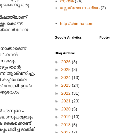
സിനിമ
(24)
്തുകൊണ്ടു ഒരു
സ്റ്റേജ് ഷോ സംഗീതം
(2)
മിഷത്തിലാണ്
ഷ്ണം കൊണ്ട്
http://chintha.com
്കാന്‍ വേണ്ട
Google Analytics
Footer
ോക്കാമെന്ന്
Blog Archive
് നന്ദന്‍
്നെ കടും
►
2026
(3)
പോഴും തന്റെ
►
2025
(3)
ന് ആശ്വസിച്ചു.
►
2024
(13)
്‍ കപ്പ് പോലെ
►
2023
(24)
ക് നോക്കി. ഇല്ല
ായ ആവേശം
►
2022
(31)
►
2021
(20)
►
2020
(5)
ന്‍ അനുഭവം
►
2019
(10)
 കടലാസുകളേയും
പം കൈക്കൊണ്ട്
►
2018
(5)
്പം ശമിച്ച മാതിരി
►
2017
(7)