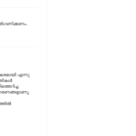
പരിഗണിക്കണം..
കരമായി എന്നു
തികള്‍
ത്തെറിച്ച
ോദാഹരണങ്ങളാണു.
തില്‍