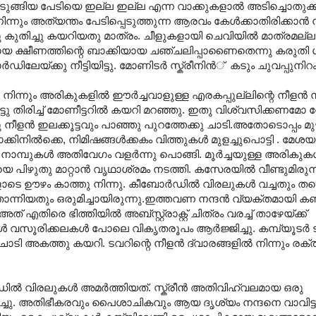
ിടുങ്ങിയ പേടിയെ ഇല്ല ഇല്ല എന്ന വാക്കുകളാല്‍ അടിച്ചൊതുക്ക
ന്നും അത്യന്തം പേടിപ്പെടുത്തുന്ന ആരവം കേള്‍ക്കാതിരിക്കാന്‍ നന്
കുതിച്ചു കയറിയതു മാത്രം. ചീളുകളായി ചെവിയില്‍ മാത്രമല്ല
ായ ക്ഷീണത്തിന്റെ ബാക്കിയായ ചഞ്ചലിപ്പാണൈതെന്നു കരുതി
േയ്ക്കു നീട്ടിയിട്ടു. മോണിടര്‍ സ്ക്രീനിന്‍് ‍ കടും ചുവപ്പുനിറം
‍ നിന്നും അരികുകളില്‍ ഈ‍ര്‍ച്ചവാളുള്ള എരകപ്പുല്ലിന്റെ നീളന്‍ നാ
്ടു തിരിച്ച് മോണീട്ടറില്‍ കയറി മറഞ്ഞു. ഇതു വിശ്വസിക്കണമോ
നീളന്‍ ഇലക്കൂട്ടവും പാഞ്ഞു പുറത്തേക്കു ചാടി.അതോടൊപ്പം മുഴ
ോക്കിനില്‍ക്കെ, നിമിഷങ്ങള്‍ക്കകം വിത്തുകള്‍ മുളച്ചുപൊട്ടി . മേ
 നാമ്പുകള്‍ അതിവേഗം വളര്‍ന്നു പൊങ്ങി. മൂര്‍ച്ചയുള്ള അരികു
വയെ പിഴുതു മാറ്റാന്‍ വൃഥാശ്രമം നടത്തി. കസേരയില്‍ വീണ്ടുമിരുന്ന
ടെ ഊഴം കാത്തു നിന്നു. കീബോര്‍ഡില്‍ വിരലുകള്‍ വച്ചതും തന്റ
്നിയതും ഒരുമിച്ചായിരുന്നു.ഇത്തവണ നന്ദന്‍ വ്യക്തമായി കണ്ടു
തിരെ ഭിത്തിയില്‍ അബ്സ്റ്റ്രാക്റ്റ് ചിത്രം വരച്ച് താഴേയ്ക്ക്
 വസൂരിക്കലകള്‍ പോലെ വികൃതരൂപം ആ‍ര്‍ജ്ജിച്ചു. കമ്പ്യൂടര്‍ ടവ
ി അകത്തു കയറി. ടവറിന്റെ നീളന്‍ ദ്വാരങ്ങളില്‍ നിന്നും രക്ത
‍ വിരലുകള്‍‍ അമര്‍ത്തിയത്. സ്ക്രീന്‍ അതിവിഹ്വലമായ ഒരു
റച്ചു. അതിഭീകരവും പൈശാചികവും ആയ ദൃശ്യം നന്ദനെ വാവിട്ടു 