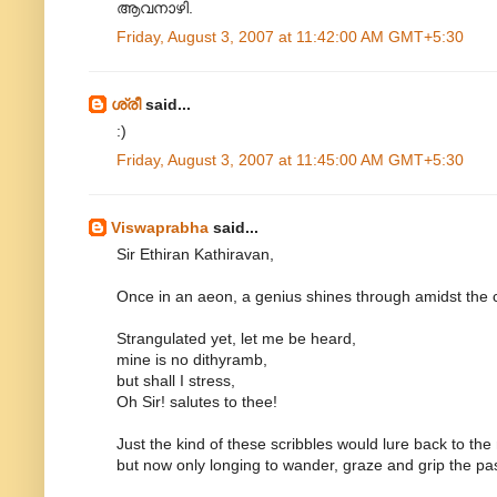
ആവനാഴി.
Friday, August 3, 2007 at 11:42:00 AM GMT+5:30
ശ്രീ
said...
:)
Friday, August 3, 2007 at 11:45:00 AM GMT+5:30
Viswaprabha
said...
Sir Ethiran Kathiravan,
Once in an aeon, a genius shines through amidst the
Strangulated yet, let me be heard,
mine is no dithyramb,
but shall I stress,
Oh Sir! salutes to thee!
Just the kind of these scribbles would lure back to t
but now only longing to wander, graze and grip the pas