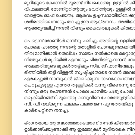
മുറിയുടെ കോണില്‍ മുരണ്ട് നിലകൊണ്ടു. ഉള്ളില്‍ ക
വിഫലമായി. മോണിറ്ററിന്റേയും ടവറിന്റേയും ഉള്ളില്‍ നി
വോള്യം ഓഫ് ചെയ്തു. ആരവം ഉച്ചസ്ഥായിയിലേക്കു 
ശരീരത്തിലെമ്പാടും തറച്ചു ഈ ആക്രന്ദനം. അതിയ
ആഞ്ഞുവലിച്ച് നന്ദന്‍ വീണ്ടും കൈവിരലുകള്‍ കീബോര്‍ഡില
പെട്ടെന്ന് മോണിടര്‍ ഒന്ന്നു ചലിച്ചു. അതിന്റെ ഉള്ളില്
പോലെ പാഞ്ഞു നന്ദന്റെ തോളില്‍‍ പോറലുണ്ടാക്കിയിട
തീരുമാനിക്കാന്‍ തെല്ലും സമയം നല്‍കാതെ മറ്റൊരു 
വിത്തുകള്‍ മുറിയില്‍ എമ്പാടും ചിതറിയിട്ടു.നന്ദന്‍ ന
അലമാരിയുടെ മുകള്‍ത്തട്ടിലും സീലിങ് ഫാനിന്മേലും
ഭിത്തിയില്‍ തട്ടി വിള്ളല്‍ സൃഷ്ടിച്ചതോടെ നന്ദന്‍ അ
എരകപ്പുല്‍ നാമ്പുകല്‍ ജ്വലിക്കുന്ന ദാഹകോപങ്ങളോ
ചെറുചൂടുള്ള എന്തോ തുള്ളികള്‍ വന്നു വീണെന്നു തോന
നിന്നും ഒരു ഫൌണ്ടന്‍ പോലെ ചാമ്പിയ ചുടു ചോര! അത് എ
ഒഴുകിയിറങ്ങ്നി.മുഖത്തു വന്നുവീണ ചോരത്തുള്ളികള്‍
സി. ഡി വയ്ക്കുന്ന ഫലകം പലതവണ പുറത്തേയ്ക്കു ചാട
കാര്‍പെറ്റിനെ നനച്ചു.
ഭ്രാന്തമായ ആവേശത്തോടെയാണ് നന്ദന്‍ കീബോര്‍ഡില്
ഉള്‍ക്കാഴ്ചയുണ്ടാക്കി ആ ഇമേജുകള്‍ മുറിയാകെ നി