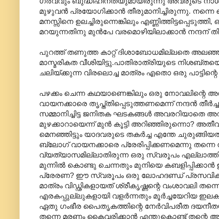
ഗര്‍വ്വും ബുദ്ധിഹീനതയുമായിരുന്നു അവരുടെ നാശത
മുഴുവന്‍ പ്രയോഗിക്കാന്‍ തീരുമാനിച്ചിരുന്നു. നന
മനസ്സിനെ ഉലച്ചിരുന്നെങ്കിലും എണ്ണിത്തിട്ടപ്പെടുത്തി,
മറയുന്നതിനു മുന്‍പേ വരമൊഴിയിലാക്കാന്‍ നന്ദന് തിട
പുറത്ത് തണുത്ത കാറ്റ് ദിശാബോധമില്ലതെ അല‍ഞ്ഞിരു
മാസ്മരികത വീശിയിട്ടു.പാതിരാത്രിയുടെ നിശബ്തയെ മി
ചലിയ്ക്കുന്ന വിരലൊച്ച മാത്രം എതൊ ഒരു പാട്ടിന്റെ
പഴക്കം ചെന്ന കഥയാണെങ്കിലും ഒരു നോവലിന്റെ അവ
വായനക്കാരെ തൃപ്ത്തിപ്പെടുത്തണമെന്ന് നന്ദന്‍ തീര
സമ്മാനിച്ചിട്ട ജനിതക ഘടകങ്ങള്‍ അവരറിയാതെ 
മുഴക്കാറായെന്ന് മുന്‍ കൂട്ടി അറിഞ്ഞിരുന്നൊ? 
മെനഞ്ഞിട്ടും യാദവരുടെ തകര്‍ച്ച എന്തേ ചുരുങ്ങ
ബ്ലോഗ് വായനക്കാരെ പ്രേരിപ്പിക്കണമെന്നു തന്നെ നന്
വ്യത്യാസമില്ലാതിരുന്ന ഒരു സ്വരൂപം എല്ലാത്ത
മുന്നില്‍ കൊണ്ടു ചെന്നതും മുനിയെ കബളിപ്പിക്കാന്‍
പ്രേരണ? ഈ സ്വരൂപം ഒരു ലോഹദണ്ഡ് പ്രസവിക്കും നി
മാത്രം വിഡ്ഢികളായത് ശ്രീകൃഷ്ണന്റെ വംശാവലി തന്
എരകപ്പുല്ലുകളായി വളര്‍ന്നതും മൂര്‍ച്ചയേറിയ ഇലകളു
ഏതു ഗംഭീര പൈതൃകത്തിന്റെ നേര്‍വിപരീത ദയനീതയായ
തന്നെ മരണം കൈവരിക്കാന്‍ എന്തുകൊണ്ട് തന്റെ അതു