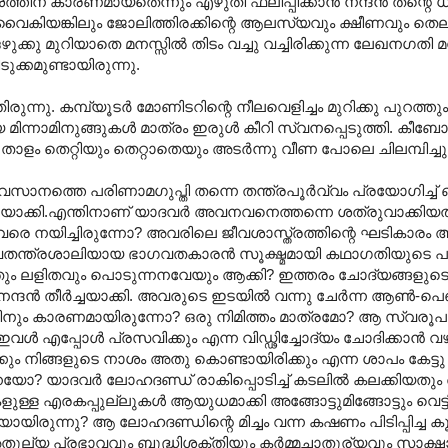
്തിന് കാരണമായതെന്നും എഴുതി ഫലിപ്പിക്കാന്‍ നന്ദന്‍ തന്റ
്നെ വൈകിയങ്കിലും ജോലിത്തിരക്കിന്റെ ആലസ്യവും ക്ഷീണവും തെല
 ഒഴുക്കു മുറിയാതെ മനസ്സില്‍ തിടം വച്ചു വച്ചിരിക്കുന്ന ലേഖനഗതി മന
ുക്കമുണ്ടായിരുന്നു.
ന്നു. കമ്പ്യൂടര്‍ മോണിടറിന്റെ നീലവെളിച്ചം മുറിക്കു പുറത്ത
ന്നാമിനുങ്ങുകള്‍ മാത്രം ഇരുള്‍ കീറി സ്വനപ്പെടുത്തി. കീബോര
 താളം തെറ്റിയും തെറ്റാതെയും അടര്‍ന്നു വീണ പോലെ ചിലമ്പിച്ചു
സാനത്തെ പരിണാമഗുപ്തി തന്നെ തന്ത്രപൂര്‍വ്വം പ്രയോഗിച്ച്
്‍ച്ചയാക്കി.എന്തിനാണ് യാദവര്‍ അവനവനെത്തന്നെ ശത്രുവാക്കിയത്
അവരെ നയിച്ചിരുന്നോ? അവരിലെ ജീവശാസ്ത്രത്തിന്റെ ഘടികാ
അതീവതന്ത്രശാലിയായ ഭാഗവതകാരന്‍ സൂക്ഷ്മമായി കഥാഗതിയുടെ പ
ിയതും ലളിതവും പൊടുന്നനവേയും ആക്കി? ഇത്തരം ചോദ്യങ്ങളുടെ 
ദന്‍ തീര്‍ച്ചയാക്കി. അവരുടെ ഇടയില്‍ വന്നു ചേര്‍ന്ന ആണ്‍-പെ
ിനും കാരണമായിരുന്നോ? ഒരു നിമിത്തം മാത്രമോ? ആ സ്വരൂപ
 ഇവള്‍ എപ്പോള്‍ പ്രസവിക്കും എന്ന വിഡ്ഢിച്ചോദ്യം ചോദിക്കാന്‍
ങ്ങളുടെ നാശം അതു കൊണ്ടായിരിക്കും എന്ന ശാപം കേട്ടു പൊട്
നെയോ? യാദവര്‍ ലോഹദണ്ഡ് രാകിപ്പൊടിച്ച് കടലില്‍ കലക്കിയതു
ള്ള എരകപ്പുല്ലുകള്‍ ആയുധമാക്കി അങ്ങോട്ടുമിങ്ങോട്ടും വെട്ടി
ിരുന്നു? ആ ലോഹദണ്ഡിന്റെ മിച്ചം വന്ന കഷണം പിടിപ്പിച്ച ക
ല്യ പ്രഭാവവും ബുദ്ധിശക്തിയും കര്‍മ്മചാതുര്യവും സാക്ഷാന്