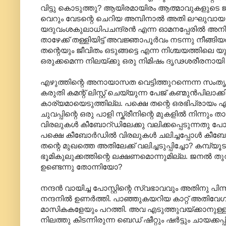
വിട്ടു കൊടുത്തു? ആയിരമായിരം ആത്മാവുകളുടെ ജീവന
വെറും വേടന്റെ ചെറിയ അമ്പിനാല്‍ അതി ലഘുവായ 
യദുവംശകുലാധിപചന്ദ്രന്‍ എന്ന ഓമനപ്പേരില്‍ അ
താഴേക്ക് തള്ളിയിട്ട് അവജ്ഞാപൂര്‍വം നടന്നു നീങ്ങിയ
തന്റെയും ജീവിതം ഒടുങ്ങട്ടെ എന്ന നിശ്ചയത്തിലെ യ
ഒരുക്കമെന്ന നിലയ്ക്കു ഒരു നിമിഷം ദൃഢശരീരനായി നന്ദ
എഴുത്തിന്റെ അനായാസത വെട്ടിത്തുറന്നെന്ന സംതൃപ്
കരുതി കമന്റ് ലിസ്റ്റ് ചെയ്യുന്ന പേജ് കണ്മുന്‍പിലാക്
കാര്യമായെടുത്തില്ല. പക്ഷെ തന്റെ ഒരഭിപ്രായം എഴുതിച
ചുവപ്പിന്റെ ഒരു പാളി സ്ക്രീനിന്റെ‍ മുകളില്‍ നിന്നും ത
വിരലുകള്‍ കീബോറ്ഡിലേക്കു വലിക്കപ്പെടുന്നതു
പക്ഷെ കീബോര്‍ഡില്‍ വിരലുകള്‍ ചലിച്ചപ്പോള്‍ കീബോര
തന്റെ മുഖത്തെ അതിലേക്ക് വലിച്ചടുപ്പിച്ചോ? കമ്പ്യ
ഭൂമികുലുക്കത്തിന്റെ ലക്ഷണമൊന്നുമില്ല. ജനല്‍ 
ഉണ്ടെന്നു തോന്നിയോ?
നന്ദന്‍ വായിച്ച പോസ്റ്റിന്റെ സ്വഭാവവും അതിനു 
നന്ദനില്‍ ഉണര്‍ത്തി. പാഞ്ഞുകയറിയ കാറ്റ് അത
മാസികകളേയും പറത്തി. അവ എടുത്തുവയ്ക്കാനുള്ള ശ
നിലത്തു കിടന്നിരുന്ന ബെഡ് ഷീറ്റും ഷര്‍ട്ടും ചായക്കപ