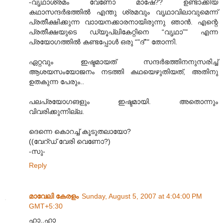
-വൃഥാശ്രമം വേണോ മാഷേ?? ഉണ്ടാക്കിയ
കഥാസന്ദര്‍ഭത്തില്‍ എന്തു ശ്രമവും വൃഥാവിലാവുമെന്ന്
പ്രതീക്ഷിക്കുന്ന വാ‍ായനക്കാരനായിരുന്നു ഞാന്‍. എന്റെ
പ്രതീക്ഷയുടെ ഡ്യൂപ്ലികേറ്റിനെ “വൃഥാ”" എന്ന
പ്രയോഗത്തില്‍ കണ്ടപ്പോള്‍ ഒരു “"ദ്”" തോന്നി.
ഏറ്റവും ഇഷ്ടമായത് സന്ദര്‍ഭത്തിനനുസരിച്ച്
ആശയസംയോജനം നടത്തി കഥയെഴുതിയത്, അതിനു
ഉതകുന്ന പേരും..
പലപ്രയോഗങളും ഇഷ്ടമായി. അതൊന്നും
വിവരിക്കുന്നില്ല.
ദെന്നെ കൊറച്ച് കൂടുതലായോ?
((വേറ്ഡ് വേരി വെണോ?)
-സു-
Reply
മാവേലി കേരളം
Sunday, August 5, 2007 at 4:04:00 PM
GMT+5:30
ഹാ..ഹാ