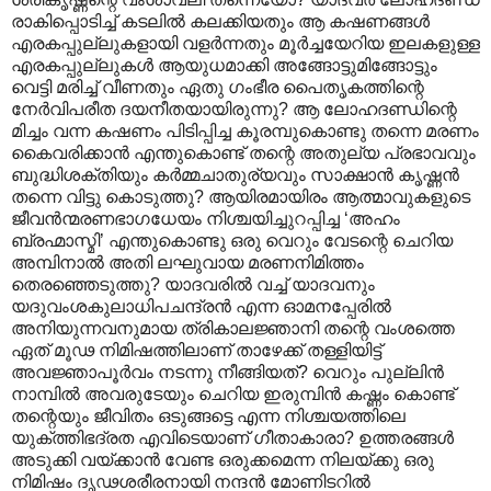
രാകിപ്പൊടിച്ച് കടലില്‍ കലക്കിയതും ആ കഷണങ്ങള്‍‍
എരകപ്പുല്ലുകളായി വളര്‍ന്നതും മൂര്‍ച്ചയേറിയ ഇലകളുള്ള
എരകപ്പുല്ലുകള്‍ ആയുധമാക്കി അങ്ങോട്ടുമിങ്ങോട്ടും
വെട്ടി മരിച്ച് വീണതും ഏതു ഗംഭീര പൈതൃകത്തിന്റെ
നേര്‍വിപരീത ദയനീതയായിരുന്നു? ആ ലോഹദണ്ഡിന്റെ
മിച്ചം വന്ന കഷണം പിടിപ്പിച്ച കൂരമ്പുകൊണ്ടു തന്നെ മരണം
കൈവരിക്കാന്‍ എന്തുകൊണ്ട് തന്റെ അതുല്യ പ്രഭാവവും
ബുദ്ധിശക്തിയും കര്‍മ്മചാതുര്യവും സാക്ഷാന്‍ കൃഷ്ണന്‍
തന്നെ വിട്ടു കൊടുത്തു? ആയിരമായിരം ആത്മാവുകളുടെ
ജീവന്‍ന്മരണഭാഗധേയം നിശ്ചയിച്ചുറപ്പിച്ച ‘അഹം
ബ്രഹ്മാസ്മി’‍ എന്തുകൊണ്ടു ഒരു വെറും വേടന്റെ ചെറിയ
അമ്പിനാല്‍ അതി ലഘുവായ മരണനിമിത്തം
തെരഞ്ഞെടുത്തു? യാദവരില്‍ വച്ച് യാദവനും
യദുവംശകുലാധിപചന്ദ്രന്‍ എന്ന ഓമനപ്പേരില്‍
അനിയുന്നവനുമായ ത്രികാലജ്ഞാനി തന്റെ വംശത്തെ
ഏത് മൂഢ നിമിഷത്തിലാണ് താഴേക്ക് തള്ളിയിട്ട്
അവജ്ഞാപൂര്‍വം നടന്നു നീങ്ങിയത്? വെറും പുല്ലിന്‍‍
നാമ്പില്‍ ‍അവരുടേയും ചെറിയ ഇരുമ്പിന്‍ കഷ്ണം കൊണ്ട്
തന്റെയും ജീവിതം ഒടുങ്ങട്ടെ എന്ന നിശ്ചയത്തിലെ
യുക്ത്തിഭദ്രത എവിടെയാണ് ഗീതാകാരാ? ഉത്തരങ്ങള്‍
അടുക്കി വയ്ക്കാന്‍ വേണ്ട ഒരുക്കമെന്ന നിലയ്ക്കു ഒരു
നിമിഷം ദൃഢശരീരനായി നന്ദന്‍ മോണിടറില്‍