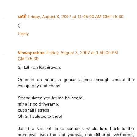
ശ്രീ
Friday, August 3, 2007 at 11:45:00 AM GMT+5:30
:)
Reply
Viswaprabha
Friday, August 3, 2007 at 1:50:00 PM
GMT+5:30
Sir Ethiran Kathiravan,
Once in an aeon, a genius shines through amidst the
cacophony and chaos.
Strangulated yet, let me be heard,
mine is no dithyramb,
but shall I stress,
Oh Sir! salutes to thee!
Just the kind of these scribbles would lure back to the
meadows even the last yadava, one dithered, whithered,