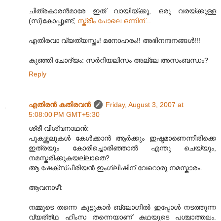
ചിത്രകാരന്‍മാരേ ഇത് വായിയ്ക്കൂ, ഒരു വരയ്ക്കുള്ള
(സ്)കോപ്പുണ്ട്,
സ്ക്രീം പോലെ ഒന്നിന്...
എതിരവാ വ്യത്യസ്തം! മനോഹരം!! അഭിനന്ദനങ്ങള്‍!!!
കുഞ്ഞി ചോദ്യം: സര്‍റിയലിസം അല്ലേ അസംബന്ധം?
Reply
എതിരന്‍ കതിരവന്‍
Friday, August 3, 2007 at
5:08:00 PM GMT+5:30
ശ്രീ വിശ്വനാഥന്‍:
പുകഴ്ത്തലുകള്‍ കേള്‍ക്കാന്‍ ആര്‍ക്കും ഇഷ്ടമാണെന്നിരിക്കെ
ഇത്രയും കോരിച്ചൊരിഞ്ഞാല്‍ എന്തു ചെയ്യും,
നമസ്കരിക്കുകയല്ലാതെ?
ആ ഷേക്സ്പീരിയന്‍ ഇംഗ്ലീഷിന് വേറൊരു നമസ്കാരം.
ആവനാഴീ:
നമ്മുടെ തന്നെ കൂട്ടുകാര്‍ ബ്ലോഗില്‍ ഇപ്പോള്‍ നടത്തുന്ന
വ്യര്ത്‍ഥ ഹിംസ തന്നെയാണ് കഥയുടെ പശ്ചാത്തലം.