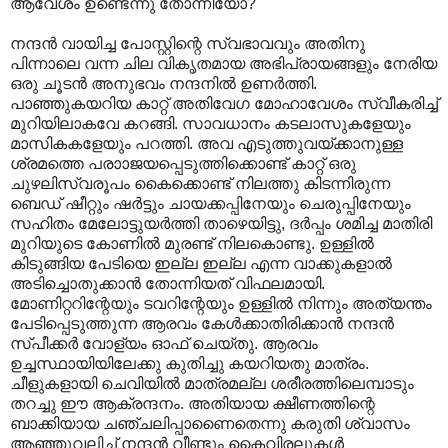
ആവേശം ഉണ്ടെന്നു തോന്നിയോ?
നന്ദന്‍ വായിച്ച പോസ്റ്റിന്റെ സ്വഭാവവും അതിനു
പിന്നാലെ വന്ന ചില വികൃതമായ അഭിപ്രായങ്ങളും നേരിയ
ഒരു ചൂടന്‍ അനുഭവം നന്ദനില്‍ ഉണര്‍ത്തി.
പാഞ്ഞുകയറിയ കാറ്റ് അതിവേഗ മോഹാവേശം സ്വീകരിച്ച്
മുറിയിലാകവേ കറങ്ങി. സാവധാനം കടലാസുകളേയും
മാസികകളേയും പറത്തി. അവ എടുത്തുവയ്ക്കാനുള്ള
ശ്രമത്തെ പരാ‍ാജയപ്പെടുത്തിക്കൊണ്ട് കാറ്റ് ഒരു
ചുഴലിസ്വരൂപം കൈക്കൊണ്ട് നിലത്തു കിടന്നിരുന്ന
ബെഡ് ഷീറ്റും ഷര്‍ട്ടും ചായക്കപ്പിനേയും ചെരുപ്പിനേയും
സഹിതം മേലോട്ടുയര്‍ത്തി താഴെയിട്ടു, ദര്‍പ്പം ശമിച്ച മാതിരി
മുറിയുടെ കോണില്‍ മുരണ്ട് നിലകൊണ്ടു. ഉള്ളില്‍
കിടുങ്ങിയ പേടിയെ ഇല്ല ഇല്ല എന്ന വാക്കുകളാല്‍
അടിച്ചൊതുക്കാന്‍ തോന്നിയത് വിഫലമായി.
മോണിറ്ററിന്റേയും ടവറിന്റേയും ഉള്ളില്‍ നിന്നും അത്യന്തം
പേടിപ്പെടുത്തുന്ന ആരവം കേള്‍ക്കാതിരിക്കാന്‍ നന്ദന്‍
സ്പീക്കര്‍ വോള്യം ഓഫ് ചെയ്തു. ആരവം
ഉച്ചസ്ഥായിയിലേക്കു കുതിച്ചു കയറിയതു മാത്രം.
ചീളുകളായി ചെവിയില്‍ മാത്രമല്ല ശരീരത്തിലെമ്പാടും
തറച്ചു ഈ ആക്രന്ദനം. അതിയായ ക്ഷീണത്തിന്റെ
ബാക്കിയായ ചഞ്ചലിപ്പാണൈതെന്നു കരുതി ശ്വാസം
ആഞ്ഞുവലിച്ച് നന്ദന്‍ വീണ്ടും കൈവിരലുകള്‍