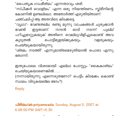
“പൈതൃക ഗാംഭീര്യം“ എന്നതാവും ശരി.
“സ്പീക്കര്‍ വൊള്യം” എന്ന ഒരു നിയന്ത്രണം സ്ക്രീനിന്റെ
കോണില്‍ ഉണ്ടല്ലൊ. അതോര്‍ത്ത് എഴുതിയ്താണ്.
ചഞ്ചലിപ്പ്-ആ അതവിടെ കിടക്കട്ടെ.
“വൃഥാ”- വേണ്ടതല്ല. രണ്ടു മൂന്നു വാചകങ്ങള്‍ ചുരുക്കാന്‍
വേണ്ടി ഇട്ടതാണ്. നന്ദന്‍ ഓടി നടന്ന് പുല്ല്
പറിച്ചുമാറ്റുകയുക് അതിനെ വെല്ലുവിളിച്ചുകൊണ്ട് അവ
കൂടുതല്‍ പൊട്ടീമുളയ്ക്കുകയും വളരുകയും
ചെയ്യുകയായിരുന്നു.
“ശ്രമം നടത്തി” എന്നുമാത്രമെഴുതിയാല്‍ പൊരാ എന്നു
തോന്നി.
ഇതുപോലെ വിശദമായി എല്ലാ പോസ്റ്റും “കൈകാര്യം”
ചെയ്യുകയാണെങ്കില്‍......
(നന്നായിരുന്നു എന്നെഴുതണോ? പെട്ടീം കിടക്കേം കൊണ്ട്
സ്ഥലം വിടുകയല്ലേ ഭേദം?)
Reply
പ്രിയംവദ-priyamvada
Sunday, August 5, 2007 at
6:08:00 PM GMT+5:30