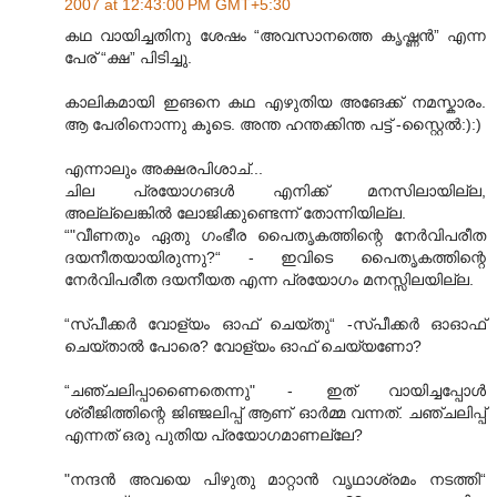
2007 at 12:43:00 PM GMT+5:30
കഥ വായിച്ചതിനു ശേഷം “അവസാനത്തെ കൃഷ്ണന്‍” എന്ന
പേര് “ക്ഷ” പിടിച്ചു.
കാലികമായി ഇങനെ കഥ എഴുതിയ അങേക്ക് നമസ്കാരം.
ആ പേരിനൊന്നു കൂടെ. അന്ത ഹന്തക്കിന്ത പട്ട് -സ്റ്റൈല്‍:):)
എന്നാലും അക്ഷരപിശാച്...
ചില പ്രയോഗങള്‍ എനിക്ക് മനസിലായില്ല,
അല്ല്ലെങ്കില്‍ ലോജിക്കുണ്ടെന്ന് തോന്നിയില്ല.
“"വീണതും ഏതു ഗംഭീര പൈതൃകത്തിന്റെ നേര്‍വിപരീത
ദയനീതയായിരുന്നു?“ - ഇവിടെ പൈതൃകത്തിന്റെ
നേര്‍വിപരീത ദയനീയത എന്ന പ്രയോഗം മനസ്സിലയില്ല.
“സ്പീക്കര്‍ വോള്യം ഓഫ് ചെയ്തു“ -സ്പീക്കര്‍ ഓഓഫ്
ചെയ്താല്‍ പോരെ? വോള്യം ഓഫ് ചെയ്യണോ?
“ചഞ്ചലിപ്പാണൈതെന്നു" - ഇത് വായിച്ചപ്പോള്‍
ശ്രീജിത്തിന്റെ ജിഞ്ജലിപ്പ് ആണ് ഓര്‍മ്മ വന്നത്. ചഞ്ചലിപ്പ്
എന്നത് ഒരു പുതിയ പ്രയോഗമാണല്ലേ?
"നന്ദന്‍ അവയെ പിഴുതു മാറ്റാന്‍ വൃഥാശ്രമം നടത്തി“