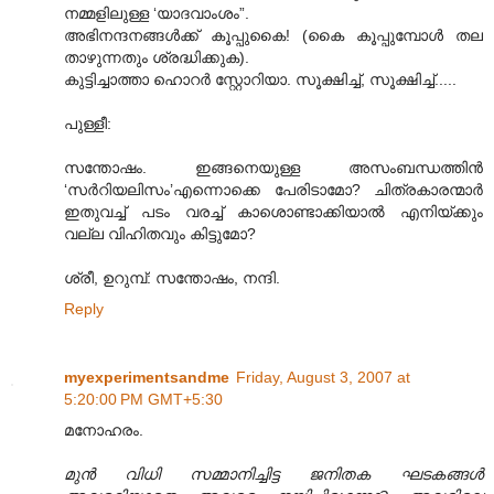
നമ്മളിലുള്ള ‘യാദവാംശം”.
അഭിനന്ദനങ്ങള്‍ക്ക് കൂപ്പുകൈ! (കൈ കൂപ്പുമ്പോള്‍ തല
താഴുന്നതും ശ്രദ്ധിക്കുക).
കുട്ടിച്ചാത്താ ഹൊറര്‍ സ്റ്റോറിയാ. സൂക്ഷിച്ച്, സൂക്ഷിച്ച്.....
പുള്ളീ:
സന്തോഷം. ഇങ്ങനെയുള്ള അസംബന്ധത്തിന്‍
‘സര്‍റിയലിസം’എന്നൊക്കെ പേരിടാമോ? ചിത്രകാരന്മാര്‍
ഇതുവച്ച് പടം വരച്ച് കാശൊണ്ടാക്കിയാല്‍ എനിയ്ക്കും
വല്ല വിഹിതവും കിട്ടുമോ?
ശ്രീ, ഉറുമ്പ്: സന്തോഷം, നന്ദി.
Reply
myexperimentsandme
Friday, August 3, 2007 at
5:20:00 PM GMT+5:30
മനോഹരം.
മുന്‍ വിധി സമ്മാനിച്ചിട്ട ജനിതക ഘടകങ്ങള്‍