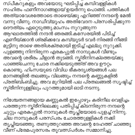
സ്പീകറുകളും അവയോടു ഘടിപ്പിച്ച കമ്പിവള്ളികള്‍‍
സഹിതം ഫണീനാഗങ്ങളായ് ഉയര്‍ന്നു പൊങ്ങി. പത്തികള്‍‍
അത്യാവേശത്തോടെ താഴെയ്ക്കു എറിഞ്ഞ് നന്ദന്റെ മേല്‍
വന്നു വീണു. നാഡീവ്യൂഹം അതിവേദന പ്രസരിപ്പിക്കുന്ന
ദൌത്യം ഏറ്റെടുത്തു.മാംസം നുറുങ്ങുന്ന
ആഘാതത്തില്‍ നന്ദന്‍ ഞരങ്ങി.കസേരയില്‍ പിടിച്ച്
എണീയ്ക്കാന്‍ ശ്രമിക്കവേ കമ്പ്യൂടര്‍ ടവര്‍ നിരങ്ങി നീങ്ങി
മുട്ടിനു താഴെ അതിശക്തമായി ഇടിച്ച് എല്ലു നുറുക്കി.
പുളഞ്ഞു നിന്നിരുന്ന എരകപ്പുല്‍ നാമ്പുകള്‍ വീണ്ടും
അവന്റെ ശരീരം ചീളാന്‍ തുടങ്ങി. സ്ക്രീനിനക്ത്തെയ്ക്കു
പാഞ്ഞ്ചെന്നു ചോര നക്കിയെടുത്ത്ത് അവ ഊറ്റം
കൊണ്ടു. ഹിംസയുടെ വിവിധ ഭീകരദൃശ്യങ്ങള്‍ പല
മാനങ്ങളില്‍ തലങ്ങും വിലങ്ങും നന്ദന്റെ കണ്ണുകളില്‍
പ്രതിബിംബിച്ചു. അവ മുറിയില്‍ പല പ്രതലങ്ങല്‍ സൃഷ്ടിച്ച്
സ്ക്രീനിനുള്ളിലും പുറത്തുമായി ഓടി നടന്നു.
നിശ്ചേതനങ്ങളായ കണ്ണുകല്‍ ഇപ്പോഴും കരിനീല വെളിച്ചം
പരത്തുന്ന സ്ക്രീനിലെക്കു പതിപ്പിച്ച് കിടന്നിരുന്ന നന്ദന്റെ
ചുറ്റും എരകപ്പുല്‍ നാമ്പുകള്‍ തൃപ്തിയോടെ പുളച്ച് നിന്നു.
ചില നാമ്പുകള്‍ പരസ്പരം ചോരത്തുള്ളികള്‍ നക്കി
തൃപ്തിയടഞ്ഞു. തണുത്തുറഞ്ഞ അവന്റെ ദേഹത്ത് ചാഞ്ഞു
വീണ് പ്രേമപുരസരം തൂവത്സ്പര്‍ശം സമ്മാനിച്ചു.