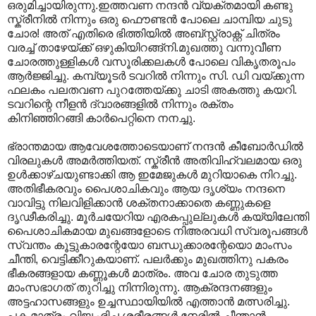
ഒരുമിച്ചായിരുന്നു.ഇത്തവണ നന്ദന്‍ വ്യക്തമായി കണ്ടു
സ്ക്രീനില്‍ നിന്നും ഒരു ഫൌണ്ടന്‍ പോലെ ചാമ്പിയ ചുടു
ചോര! അത് എതിരെ ഭിത്തിയില്‍ അബ്സ്റ്റ്രാക്റ്റ് ചിത്രം
വരച്ച് താഴേയ്ക്ക് ഒഴുകിയിറങ്ങ്നി.മുഖത്തു വന്നുവീണ
ചോരത്തുള്ളികള്‍ വസൂരിക്കലകള്‍ പോലെ വികൃതരൂപം
ആ‍ര്‍ജ്ജിച്ചു. കമ്പ്യൂടര്‍ ടവറില്‍ നിന്നും സി. ഡി വയ്ക്കുന്ന
ഫലകം പലതവണ പുറത്തേയ്ക്കു ചാടി അകത്തു കയറി.
ടവറിന്റെ നീളന്‍ ദ്വാരങ്ങളില്‍ നിന്നും രക്തം
കിനിഞ്ഞിറങ്ങി കാര്‍പെറ്റിനെ നനച്ചു.
ഭ്രാന്തമായ ആവേശത്തോടെയാണ് നന്ദന്‍ കീബോര്‍ഡില്‍
വിരലുകള്‍‍ അമര്‍ത്തിയത്. സ്ക്രീന്‍ അതിവിഹ്വലമായ ഒരു
ഉള്‍ക്കാഴ്ചയുണ്ടാക്കി ആ ഇമേജുകള്‍ മുറിയാകെ നിറച്ചു.
അതിഭീകരവും പൈശാചികവും ആയ ദൃശ്യം നന്ദനെ
വാവിട്ടു നിലവിളിക്കാന്‍ ശക്തനാക്കാതെ കണ്ണുകളെ
ദൃഢീകരിച്ചു. മൂര്‍ചയേറിയ എരകപ്പുല്ലുകള്‍ കയ്യിലേന്തി
പൈശാചികമായ മുഖങ്ങളോടെ നിഅരവധി സ്വരൂപങ്ങള്‍
സ്വന്തം കൂട്ടുകാരന്റേയോ ബന്ധുക്കാരന്റേയൊ മാംസം
ചീന്തി‍, വെട്ടിക്കീറുകയാണ്. പലര്‍ക്കും മുഖത്തിനു പകരം
ഭീകരങ്ങളായ കണ്ണൂകള്‍ മാത്രം. അവ ചോര തുടുത്ത
മാംസഭാഗത് തുറിച്ചു നിന്നിരുന്നു. ആക്രന്ദനങ്ങളും
അട്ടഹാസങ്ങളും ഉച്ചസ്ഥായിയില്‍ എത്താന്‍ മത്സരിച്ചു.
പക മാത്രം വിജൃംഭിച്ച ശരീരങ്ങള്‍ നേരില്‍ ചീന്താന്‍