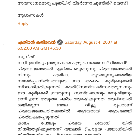
അവസാനമൊരു പുഞ്ചിരി വിടര്‍ന്നോ ചുണ്ടില്‍? യെസ് !
ആശംസകള്‍
Reply
എതിരന്‍ കതിരവന്‍
Saturday, August 4, 2007 at
6:52:00 AM GMT+5:30
സുനീഷ്:
നന്ദി. ഇനിയും ഇതുപോലെ എഴുതണമെന്നോ? ദ്രോഹീ!
പ്രളയ ജലത്തില്‍ എല്ലാം ഒടുങ്ങുന്നു, പ്രളയജല‍ത്തില്‍
നിന്നും എല്ലാം തുടങ്ങുന്നു-ഭാരതീയ
സങ്കല്‍പ്പം.നിത്യതയുടെ ഈ അംശം കുമിളകളാണ്‍
സ്വാംശീകരിക്കുന്നത്. കടല്‍്സസ്യപരിസരത്തുനിന്നും
ഈ കുമിളകള്‍ ഉയരുന്നു. സസ്യഭാഗവും മനുഷ്യനും
ഒന്നിച്ചാണ് അടുത്ത ചക്രം ആരംഭിക്കുന്നത്. ആലിലയില്‍
ശയിക്കുന്ന ബാല വിഷ്ണു രൂപമാണ്
പ്രളയജലോപരിതലത്തില്‍ ആദ്യമായി, ആരംഭമായി
പ്രത്യക്ഷപ്പെടുന്നത്.
കാലം പോലും പ്രളയ പയോധി യില്‍
നീന്തിത്തുടിക്കുന്നെന്ന് വയലാര്‍ (“പ്രളയ പയോധിയില്‍‍
നീന്തിത്തുടിയ്ക്കും പ്രഭാമയൂഖമേ കാലമേ“)