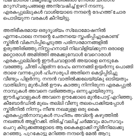
മറുസ്വരൂപങ്ങളെ അന്വേഷിച്ച് ഉഴറി നടന്നു.
എരകപ്പുല്ലുകള്‍ വാശിയോടെ നന്ദന്റെ ദേഹത്ത് ചോര
പൊടിയുന്ന വരകള്‍ കീറിയിട്ടു.
അതിഭീകരമായ ഒരുദൃശ്യം സ്ലോമോഷനില്‍
എന്നപോലെ നന്ദന്റെ ചേതനയെ സ്തംഭിപ്പിച്ചുകൊണ്ട്
സ്ക്രീന്‍ വികസിപ്പിച്ചെടുത്ത പരിസരമാനങ്ങളില്‍
ഉരുത്തിരിഞ്ഞു.നിസ്സഹനായി നിലവിളിയ്ക്കുന്ന ഒരാളെ
മറ്റൊരാള്‍ അമ്ര്ത്തി അമക്കുമ്പോള്‍ വേറൊരാള്‍
എരകപ്പുല്ലിന്റെ ഈര്‍ചവാളാല്‍ അയാളെ നെടുകേ
വരഞ്ഞു. ചീന്തി പിളര്ന്ന ദേഹം ഒന്നനങ്ങി ഉയര്‍ന്നു പൊങ്ങി
താഴെ വന്നപ്പോള്‍ ഹിംസരൂപി അതിനെ കെട്ടിപ്പിടിച്ചു
വീണ്ടും പിളര്‍ന്നു. നന്ദന്‍ വാതില്‍ക്കലേയ്യ്കു ഓടിയതും
വാതിലിനു മുന്‍പില്‍ ഊഴം കാത്തു നിന്നിരുന്ന എരകപ്പുല്‍
നാമ്പുകള്‍ അവനെ വരിഞ്ഞതും ഒന്നുച്ചായിരുന്നു.
ഈര്‍ച്ചവാളുകള്‍ അവനെ ഊക്കോടെ മുന്‍പോട്ട് എറിഞ്ഞു.
കീബോര്‍ഡില്‍ മുഖം തല്ലി വീണു തലപൊക്കിയപ്പോള്‍
സ്ക്രീനില്‍ നിന്നും നീണ്ട നഖമുള്ള ഒരു കൈ
എരകപ്പുല്‍നാമ്പുകള്‍ സഹിതം അവ്ന്റെ കഴുത്തില്‍
നഖങ്ങള്‍ ആഴ്ന്നിറക്കി. തിരിച്ച് വലിച്ച് ചര്‍മ്മവും മാംസവും
ചെറു കിടുക്കങ്ങളോടെ ആ കൈകളാക്കി സ്ക്രീനിലേക്കു
മറഞ്ഞു. പുറകോട്ടു മറിഞ്ഞ നന്ദന്റെ മേല്‍ ആറു