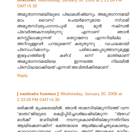
Unknown
Wednesday, January 30, 2008 at 2:21:00 PM
GMT+5:30
അമൃതാനന്ദമയിയുടെ പ്രഥമശിഷ്യനും അമൃതാനന്ദമയി
മഠം വൈസ്‌ ചെയര്‍മാനുമായ സ്വാമി
അമൃതസ്വരൂപാനന്ദപുരി ഒരു മുന്‍ നക്സല്‍
പ്രവര്‍ത്തകനായിരുന്നു എന്നാണ് ഞാന്‍
മനസ്സിലാക്കുന്നത് . തെറ്റാണോ എന്നറിയില്ല .
അറിവുള്ളവര്‍ പറയുമെന്ന് കരുതുന്നു . വാചാലമായി
പ്രസംഗിക്കാനും പരിഭാഷപ്പെടുത്താനുമുള്ള
ഇദ്ദേഹത്തിന്റെ കഴിവ് ഒന്ന് മാത്രമാണ്
അമൃതാനന്ദമയിയെ ഇന്നത്തെ നിലയില്‍
പ്രസിദ്ധയാക്കിയത് എന്നത് അവിതര്‍ക്കിതമാണ് .
Reply
[ nardnahc hsemus ]
Wednesday, January 30, 2008 at
2:33:00 PM GMT+5:30
ഒരിക്കല്‍ മുംബൈയില്‍, ഞാന്‍ താമസിയ്ക്കുന്നിടത്ത് വന്ന
“മാതാ”ജിയുടെ കെട്ടിപ്പിടിച്ചാശ്ലേഷിയ്ക്കുന്ന “ട്രേഡ്
മാര്‍ക്ക്” വേദിയില്‍ നടന്നുകൊണ്ടിരിയ്ക്കുന്നതിനിടെ
ആയിര‍ക്കണക്കിന് ഭക്തന്മാരെ ആശ്ലേഷിച്ചതുകൊണ്ടും
കാലാവസ്ഥയുടെ ചൂട് മൂലവും അന്ന് അവരുടെ മാറിടം