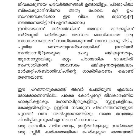
ജീവകാരുണ്യ പ്രവര്‍ത്തനങ്ങള്‍ ഉണ്ടായിട്ടും, പ്രജാപിതാ
ബ്രഹ്മകുമാരീസിനോ അതു പോലെ മറ്റ് ഉപ
സംഘടനകള്‍ക്കോ ഈ വിധം ഒരു മുന്നേട്ടം[?]
നടത്താനായിട്ടില്ല എന്ന് കാണാം)
ഇവിടെയാണ് ബ്രാന്‍ഡിംഗ് അഥവാ മാര്‍ക്കറ്റിംഗ്
സ്‌ട്രാറ്റജി ഭക്തിയുടെ അന്ധത ബാധിക്കാത്ത ഒരു
സാധാരണക്കാരന് സാധ്യമാകുന്നത്. നാസ കണ്ടു പിടിച്ച
പുതിയ സൌരയൂഥഗ്രഹങ്ങള്‍ക്ക് ഇന്ത്യന്‍
സന്യാസി(?)മാരുടെ പേരു ലഭിക്കുന്നതും,
യുനെസ്കോയിലും മറ്റും പ്രാദേശിക ഭാഷയില്‍
സംസാരിക്കാന്‍ അവസരം ലഭിക്കുന്നതുമെല്ലാം
മാര്‍ക്കറ്റിംഗ്/ബ്രാന്‍ഡിംഗിന്റെ ശാക്തീകരണം കൊണ്ട്
തന്നെയാണ്.
ഈ പറഞ്ഞതുകൊണ്ട് അവര്‍ ചെയ്യുന്ന എല്ലാം
മോശമാണെന്നില്ല. പക്ഷെ കോര്‍പ്പറേറ്റ് ജീവകാരുണ്യ
ഫാക്ടറികളാകും ഹോസ്പിറ്റലുകളിലും, സ്കൂളുകളിലും,
കോളേജികളിലും ഉള്ളില്‍ നടക്കുന്ന പ്രവര്‍ത്തനങ്ങളുടെ
പുറത്ത് വന്ന അല്‍പ്പഭാഗമെങ്കിലും നമ്മെ മറുത്തും
ചിന്തിപ്പിക്കുന്നുണ്ട് എന്നതാണ് വാസ്ഥവം.
ഒരു ദൈവീക പരിവേഷവും, ഇന്റര്‍വ്യൂകളും ഇല്ലാതെ
ഒരു സ്ത്രീ കല്‍ക്കത്തയിലെ ചേരികളുടെ അമ്മയായി