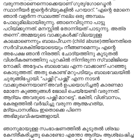
വരുന്നതാണെന്നൊക്കെയാണ് ഗുരു/ഗോഡ്മെന്‍
സ്ഥാനീയര്‍ ഇന്റെര്‍വ്യൂകളില്‍ പറയാറ്. “എന്റെ മോനെ
ഞാന്‍ വളര്‍ന്ന സ്ഥലത്ത് നല്ല ഒരു അമ്പലം
പോലുമില്ലായിരുന്നു. ഞാനെവിടുന്നാ പാട്ടു
പഠിയ്ക്കുന്നത്. മനസ്സില്‍ തോന്നിയത് പാടുന്നു. അത്ര
തന്നെ”.‍അമ്മയുടെ വാക്കുകള്‍ക്ക് വിലയുള്ള
കാലമാണെന്നും ബാലപീഡന (child abuse)ത്തിനെതിരെ
സര്‍വ്വശക്തിയോടെയും നീങ്ങണമെന്നും എന്റെ
അപേക്ഷ ഞാന്‍ നിരത്തി. ചോദ്യത്തിനു കൂടുതല്‍
വിശദീകരണത്തിനു‍ പുറകില്‍ നിന്നിരുന്ന സ്വാമിജിയെ
നോക്കി. അദ്ദേഹം ബാലവേല എന്ന വാക്കാണ് പറഞ്ഞു
കൊടുത്തത്. അതു കൊണ്ട് മറുപടിയും ബാലവേലയില്‍‍
ചുരുങ്ങിപ്പോയി. “പഷ്ണി (“പഷ്ണി” എന്ന നാടന്‍
വാക്കുതന്നെയാണ് അവര്‍ ഉപയൊഗിച്ചത്) കാരണമാ
മോനേ കുഞ്ഞുങ്ങള്‍ ജോലി ചെയ്യേണ്ടി വരുന്നത്.
ആദ്യം അവരുടെ പഷ്ണി മാറട്ടെ”. ഭക്തി, വിശ്വാസം,
കേരളത്തില്‍ വര്‍ദ്ധിച്ചു വരുന്ന ആത്മഹത്യ,
മദ്യപാനശീലം ഇതൊക്കെ പിന്നെ
അഭിമുഖവിഷയങ്ങളായി.
ഞാനുമായുള്ള സംഭാഷണത്തില്‍ കൂടുതല്‍ ശ്രദ്ധ
കേന്ദ്രീകരിച്ചതു കൊണ്ടോ എന്തോ ആദ്യം ആശ്ലേഷിച്ച