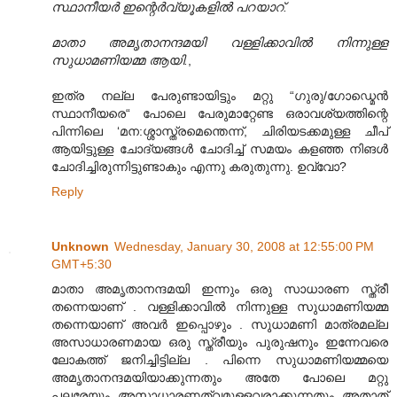
സ്ഥാനീയര്‍ ഇന്റെര്‍വ്യൂകളില്‍ പറയാറ്.
മാതാ അമൃതാനന്ദമയി വള്ളിക്കാവില്‍ നിന്നുള്ള
സുധാമണിയമ്മ ആയി.
,
ഇത്ര നല്ല പേരുണ്ടായിട്ടും മറ്റു “ഗുരു/ഗോഡ്മെന്‍
സ്ഥാനീയരെ“ പോലെ പേരുമാറ്റേണ്ട ഒരാവശ്യത്തിന്റെ
പിന്നിലെ ‘മന:ശ്ശാസ്ത്രമെന്തെന്ന്, ചിരിയടക്കമുള്ള ചീപ്
ആയിട്ടുള്ള ചോദ്യങ്ങള്‍ ചോദിച്ച് സമയം കളഞ്ഞ നിങള്‍
ചോദിച്ചിരുന്നിട്ടുണ്ടാകും എന്നു കരുതുന്നു. ഉവ്വോ?
Reply
Unknown
Wednesday, January 30, 2008 at 12:55:00 PM
GMT+5:30
മാതാ അമൃതാനന്ദമയി ഇന്നും ഒരു സാധാരണ സ്ത്രീ
തന്നെയാണ് . വള്ളിക്കാവില്‍ നിന്നുള്ള സുധാമണിയമ്മ
തന്നെയാണ് അവര്‍ ഇപ്പൊഴും . സുധാമണി മാത്രമല്ല
അസാധാരണമായ ഒരു സ്ത്രീയും പുരുഷനും ഇന്നേവരെ
ലോകത്ത് ജനിച്ചിട്ടില്ല . പിന്നെ സുധാമണിയമ്മയെ
അമൃതാനന്ദമയിയാക്കുന്നതും അതേ പോലെ മറ്റു
പലരേയും അസാധാരണത്വമുള്ളവരാക്കുന്നതും അതാത്