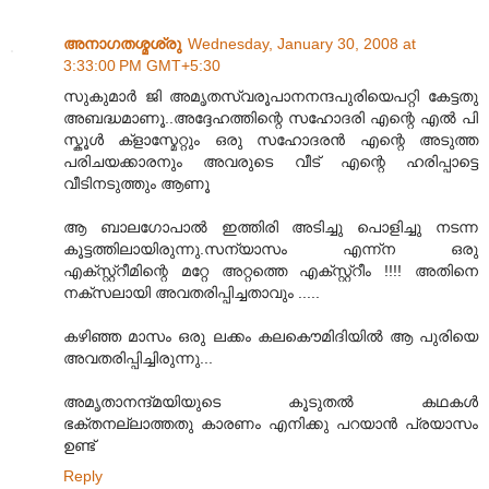
അനാഗതശ്മശ്രു
Wednesday, January 30, 2008 at
3:33:00 PM GMT+5:30
സുകുമാര്‍ ജി അമൃതസ്വരൂപാനനന്ദപുരിയെപറ്റി കേട്ടതു
അബദ്ധമാണൂ..അദ്ദേഹത്തിന്റെ സഹോദരി എന്റെ എല്‍ പി
സ്കൂള്‍ ക്ളാസ്മേറ്റും ഒരു സഹോദരന്‍ എന്റെ അടുത്ത
പരിചയക്കാരനും അവരുടെ വീട് എന്റെ ഹരിപ്പാട്ടെ
വീടിനടുത്തും ആണൂ
ആ ബാലഗോപാല്‍ ഇത്തിരി അടിച്ചു പൊളിച്ചു നടന്ന
കൂട്ടത്തിലായിരുന്നു.സന്യാസം എന്ന്ന ഒരു
എക്സ്റ്റ്റീമിന്റെ മറ്റേ അറ്റത്തെ എക്സ്റ്റ്റീം !!!! അതിനെ
നക്സലായി അവതരിപ്പിച്ചതാവും .....
കഴിഞ്ഞ മാസം ഒരു ലക്കം കലകൌമിദിയില്‍ ആ പുരിയെ
അവതരിപ്പിച്ചിരുന്നു...
അമൃതാനന്ദ്മയിയുടെ കൂടുതല്‍ കഥകള്‍
ഭക്തനല്ലാത്തതു കാരണം എനിക്കു പറയാന്‍ പ്രയാസം
ഉണ്ട്
Reply