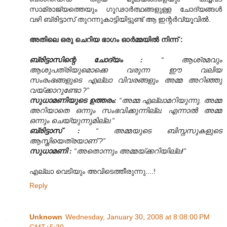
സാമ്രാജ്യത്തെയും ഗൂഢാര്‍ത്ഥങ്ങളുള്ള ചോദ്യങ്ങള്‍
വഴി ബ്രിട്ടാസ് തുറന്നുകാട്ടിയിട്ടുണ്ട് ആ ഇന്റര്‍വ്യൂവില്‍.
അതിലെ ഒരു ചെറിയ ഭാഗം ഓര്‍മ്മയില്‍ നിന്ന് :
ബ്രിട്ടാസിന്റെ ചോദ്യം :
“ ആശ്രമവും
ആശുപത്രിയുമൊക്കെ വരുന്ന ഈ വലിയ
സംരംഭങ്ങളുടെ എല്ലാ വിവരങ്ങളും അമ്മ അറിഞ്ഞു
വയ്ക്കാറുണ്ടോ ?”
സുധാമണിയുടെ ഉത്തരം:
“അമ്മ എല്ലാമറിയുന്നു. അമ്മ
അറിയാതെ ഒന്നും സംഭവിക്കുന്നില്ല. എന്നാല്‍ അമ്മ
ഒന്നും ചെയ്യുന്നുമില്ല ”
ബ്രിട്ടാസ് :
“ അമ്മയുടെ ബിസ്നസുകളുടെ
ആസ്തിയെത്രയാണ് ?”
സുധാമണി :
“അതൊന്നും അമ്മയ്ക്കറിയില്ല!”
എല്ലാ വെടിയും അവിടെത്തീരുന്നു....!
Reply
Unknown
Wednesday, January 30, 2008 at 8:08:00 PM
GMT+5:30