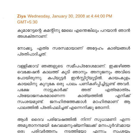
Ziya
Wednesday, January 30, 2008 at 4:44:00 PM
GMT+5:30
കുമാറേട്ടന്റെ കമന്റിനു മേലെ എന്തെങ്കിലും പറയാന്‍ ഞാന്‍
അശക്തനാണ്.
നോക്കൂ, എത്ര സരസമായാണ് അദ്ദേഹം കാര്യങ്ങള്‍
പ്രതിപാദിച്ചത്.
വള്ളിക്കാവ് ഞങ്ങളുടെ സമീപപ്രദേശമാണ്. ഇക്കഴിഞ്ഞ
വെക്കേഷന്‍ കാലത്ത് കൂടി ഞാനും അനുജനും അവിടെ
പോയിരുന്നു. കപ്യൂട്ടര്‍ ഇന്‍സ്റ്റിറ്റ്യൂട്ടില്‍. കായംകുളം
കായലിനു കുറുകേ ഒരു പാ‍ലം പണികഴിപ്പിച്ചിട്ടുണ്ട് അവര്‍.
പക്ഷേ നാട്ടുകാര്‍ക്ക് അത് എത്രമാത്രം
പ്രയോജനകരമാണെന്ന കാര്യത്തില്‍ എനിക്ക്
സംശയമുണ്ട്. ജനഹിതത്തേക്കാള്‍ മഠഹിതമാണ് ആ
പാലത്തില്‍ പ്രതിഫലിച്ചത് എന്നെനിക്കു തോന്നി.
ആള്‍ ദൈവ പരിവേഷത്തില്‍ നിന്ന് സുധാമണി എന്ന
അമൃതാനന്ദമയി കേവലമനുഷ്യനിലേക്ക് മനഃപൂര്‍വ്വമായ
ഒരു പരിവര്‍ത്തനം നടത്തിയോ എന്നും സംശയം