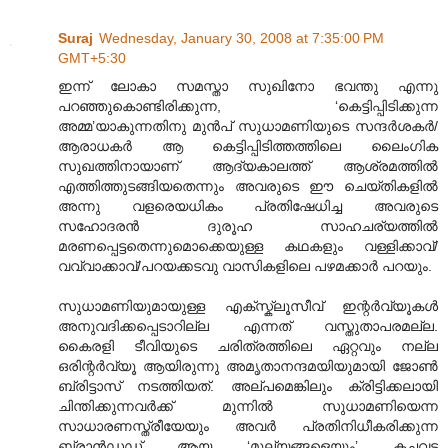
Suraj
Wednesday, January 30, 2008 at 7:35:00 PM
GMT+5:30
ഇന്ന് ലോകാ സമസ്താ സുഖിനോ ഭവന്തു എന്നു
പറഞ്ഞുകൊണ്ടിരിക്കുന്ന, ‘കെട്ടിപ്പിടിക്കുന്ന
അമ്മ’യാകുന്നതിനു മുന്‍പ് സുധാമണിയുടെ സന്ദര്‍ശകര്‍/
ആരാധകര്‍ ആ കെട്ടിപ്പിടിത്തത്തിലെ ലൈംഗിക
സുഖത്തിനായാണ് ആദ്യകാലത്ത് ആശ്രമത്തില്‍
എത്തിത്തുടങ്ങിയതെന്നും അവരുടെ ഈ ചെയ്തികളില്‍
അന്നു വളരെയധികം പ്രതിഷേധിച്ച അവരുടെ
സഹോദരന്‍ ദുരൂഹ സാഹചര്യത്തില്‍
മരണപ്പെട്ടതെന്നുമൊക്കെയുള്ള കഥകളും വള്ളിക്കാവ്/
വവ്വാക്കാവ്/പറയക്കടവു വാസികളിലെ പഴമക്കാര്‍ പറയും.
സുധാമണിയുമായുള്ള എക്സ്ക്ലൂസീവ് ഇന്റര്‍വ്യൂകള്‍
അനുവദിക്കപ്പെടാറില്ല എന്നത് വസ്തുതാപരമല്ല.
കൈരളി ടീവിയുടെ ചരിത്രത്തിലെ ഏറ്റവും നല്ല
ഒരിന്റര്‍വ്യൂ ആയിരുന്നു അമൃതാനന്ദമയിയുമായി ജോണ്‍
ബ്രിട്ടാസ് നടത്തിയത്. അല്പമെങ്കിലും ക്രിട്ടിക്കലായി
ചിന്തിക്കുന്നവര്‍ക്ക് മുന്നില്‍ സുധാമണിയെന്ന
സാധാരണസ്ത്രീയേയും അവര്‍ പ്രതിനിധീ‍കരിക്കുന്ന
ബ്രാന്‍ഡഡ് ആയ ‘മൂല്യങ്ങളെയും’ കച്ചവട