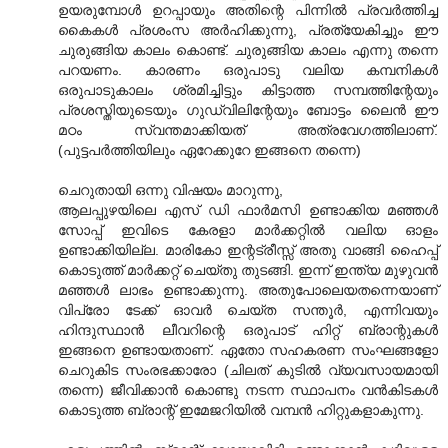
ഉയരുമ്പോള്‍ ഉറപ്പായും അതിന്റെ പിന്നില്‍ പ്രവര്‍ത്തിച്ച
കൈകള്‍ പ്രശംസ അര്‍ഹിക്കുന്നു, പ്രത്യേകിച്ചും ഈ
ചുരുങ്ങിയ കാലം കൊണ്ട്. ചുരുങ്ങിയ കാലം എന്നു തന്നെ
പറയണം. കാരണം ഒരുപാടു വലിയ കമ്പനികള്‍
ഒരുപാടുകാലം ശ്രമിച്ചിട്ടും കിട്ടാത്ത സമ്പത്തിന്റേയും
പ്രശസ്തിയുടെയും ഗുഡ്‌വിലിന്റേയും ബോട്ടം ലൈന്‍ ഈ
മഠം സ്വന്തമാക്കിയത് അത്രവേഗത്തിലാണ്.
(പുട്ടപര്‍ത്തിയിലും ഏറേക്കുറേ ഇങ്ങനെ തന്നെ)
ചെറുതായി ഒന്നു വിഷയം മാറുന്നു,
ആലപ്പുഴയിലെ എസ് ഡി ഫാര്‍മസി ഉണ്ടാക്കിയ മഞ്ഞള്‍
സോപ്പ് ഇവിടെ കേരളാ മാര്‍ക്കറ്റില്‍ വലിയ ഓളം
ഉണ്ടാക്കിയില്ല. മാരികോ ഇന്റട്രീസ്സ് അതു വാങ്ങി ഹൈപ്പ്
കൊടുത്ത് മാര്‍ക്കറ്റ് ചെയ്തു തുടങ്ങി. ഇന്ന് ഇന്ത്യ മുഴുവന്‍
മഞ്ഞള്‍ ലാഭം ഉണ്ടാക്കുന്നു. അതുപോലെയതന്നെയാണ്
വിപ്രോ ടേക്ക് ഓവര്‍ ചെയ്ത സന്തൂര്‍, എന്നിവയും
ഹിന്ദുസ്ഥാന്‍ ലീവറിന്റെ ഒരുപാട് ഹിറ്റ് ബ്രാന്റുകള്‍
ഇങ്ങനെ ഉണ്ടായതാണ്. ഏതോ സഹകരണ സംഘങ്ങളോ
ചെറുകിട സംരഭക്കാരോ (ചിലത് കുടില്‍ വ്യവസായമായി
തന്നെ) ജീവിക്കാന്‍ കൊണ്ടു നടന്ന സ്ഥാപനം വന്‍‌കിടകള്‍
കൊടുത്ത ബ്രാന്റ് ഇമേജറിയില്‍ വമ്പന്‍ ഹിറ്റുകളാകുന്നു.