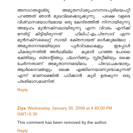
അനാഗതശ്മശ്രൂ അമൃതസ്വരൂപാനനന്ദപുരിയെപറ്റി
പറഞ്ഞത് ഞാന്‍ മുഖവിലക്കെടുക്കുന്നു . പക്ഷെ വളരെ
വിശ്വാസയോഗ്യമായ ഒരു കേന്ദ്രത്തില്‍ നിന്നായിരുന്നു
അദ്ദേഹം മുന്‍‌നക്സലായിരുന്നു എന്ന വിവരം എനിക്ക്
നേരിട്ട് കിട്ടിയിരുന്നത് . ഫിലിപ്.എം.പ്രസാദ് എന്ന
മുന്‍‌നക്സലൈറ്റ് സായി ഭക്തനായത് ഓര്‍ക്കുമല്ലോ .
അമൃതാനന്ദമയിയുടെ പൂര്‍വ്വകഥകളും ഇപ്പോള്‍
ചികയുന്നതില്‍ അര്‍ഥമില്ല . കുമാര്‍ പറഞ്ഞ പോലെ
ഭക്തിയും ബ്രാന്റിങ്ങും പ്ലാനിങ്ങും സ്റ്റ്രറ്റീജിയും ഒക്കെ
ചേര്‍ന്നതാണ് അമൃതാനന്ദമയിമഠം . പ്രവാചകന്മാരും
ആള്‍ദൈവങ്ങളും ഒക്കെ എങ്ങിനെയാണുണ്ടാകുന്നത്
എന്ന് വേണമെങ്കില്‍ പഠിക്കാന്‍ കൂടി ഉതകുന്ന ഒരു
പ്രതിഭാസമാണിത് .
Reply
Ziya
Wednesday, January 30, 2008 at 4:40:00 PM
GMT+5:30
This comment has been removed by the author.
Reply