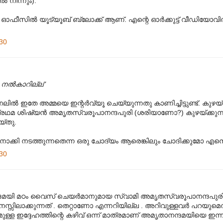
്‍ നിന്നും).
്ല. ഓഫീസില്‍ യൂട്യൂബ് ബ്ലോക്ക് ആണ്. എന്റെ ഓര്‍ക്കുട്ട് വീഡിയോവില
30
ം നല്‍കാറില്ല"
്‍ ഇതേ അമ്മയെ ഇന്റര്‍വ്യൂ ചെയ്യുന്നതു കാണിച്ചിട്ടുണ്ട്. കുഴയ്ക
് പ്രഥമ ശിഷ്യന്‍ അമൃതസ്വരൂപാനന്ദപുരി (ശരിയാണോ?) കുഴയ്ക്കുന്ന
യ്തു.
െ നോക്കി നടത്തുന്നതെന്ന ഒരു ചോദ്യം ആരെങ്കിലും ചോദിക്കുമോ എന്
30
യി മഠം വൈസ്‌ ചെയര്‍മാനുമായ സ്വാമി അമൃതസ്വരൂപാനന്ദപുരി ഒ
്സിലാക്കുന്നത് . തെറ്റാണോ എന്നറിയില്ല . അറിവുള്ളവര്‍ പറയുമെന്ന
ള്ള ഇദ്ദേഹത്തിന്റെ കഴിവ് ഒന്ന് മാത്രമാണ് അമൃതാനന്ദമയിയെ ഇന്