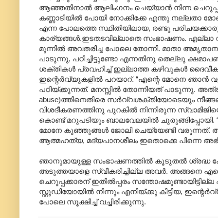
ആഞ്ഞതിനാല്‍ ആലിംഗനം ചെയ്യാന്‍ നിന്ന ചെറുപ്പക്ക
കണ്ണാടിയില്‍ പോയി നോക്കിക്കേ എന്തു നല്ലതാ മോന്
എന്ന പോലത്തെ സ്ഥിതിയിലായ, രണ്ടു പരിചയക്കാരുടെ 
കാര്യങ്ങള്‍.ഇടതടവില്ലാതെ സംഭാഷണം. എല്ലാ വ
മുന്നില്‍ അവതരിച്ച പോലെ തോന്നി. മാതാ അമൃതാനന
പാടുന്നു, പഠിച്ചിട്ടുണ്ടോ എന്നതിനു തെല്ലു ക്ഷമാപ
ശക്തികള്‍ പ്രവഹിച്ച് ഇല്ലാത്ത കഴിവുകള്‍ ദൈവീ
ഇന്റെര്‍വ്യൂകളില്‍ പറയാറ്. “എന്റെ മോനെ ഞാന്‍ വ
പഠിയ്ക്കുന്നത്. മനസ്സില്‍ തോന്നിയത് പാടുന്നു. അ
abuse)ത്തിനെതിരെ സര്‍വ്വശക്തിയോടെയും നീങ്ങണ
വിശദീകരണത്തിനു‍ പുറകില്‍ നിന്നിരുന്ന സ്വാമി
കൊണ്ട് മറുപടിയും ബാലവേലയില്‍‍ ചുരുങ്ങിപ്പോയി. 
മോനേ കുഞ്ഞുങ്ങള്‍ ജോലി ചെയ്യേണ്ടി വരുന്നത്. ആദ്യ
ആത്മഹത്യ, മദ്യപാനശീലം ഇതൊക്കെ പിന്നെ അഭ
ഞാനുമായുള്ള സംഭാഷണത്തില്‍ കൂടുതല്‍ ശ്രദ്ധ കേ
അടുത്തയാളെ സ്വീകരിച്ചില്ല അവര്‍. അങ്ങനെ എ
ചെറുപ്പക്കാരന് ഇതില്‍പ്പരം സന്തോഷമുണ്ടായിട്ടില്ല
സ്റ്റുഡിയോയില്‍ നിന്നും എനിയ്ക്കു കിട്ടിയ, ഇന്റെര്
പോലെ സൂക്ഷിച്ച് വച്ചിരിക്കുന്നു.