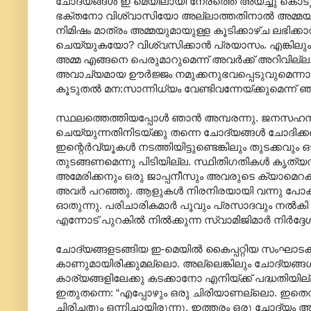
ചോദ്യങ്ങള്‍ ഇ മെയിലായി നേരത്തെ അയച്ചു കൊടുത്
ഭക്തനോ വിശ്വാസിയോ അല്ലാത്തതിനാല്‍ അമ്മയുടെ
നിമിഷം മാത്രം അമ്മയുമായുള്ള കൂടിക്കാഴ്ച ലഭിക്കാ
ചെയ്യുകയോ? വിശ്വസിക്കാന്‍ പ്രയാസം. എങ്കിലും അഭി
അമ്മ എങ്ങനെ പെരുമാറുമെന്ന് അവര്‍ക്ക് അറിവില്ല. 
അവാച്യമായ ഊര്‍ജ്ജം നമുക്കനുഭവപ്പെടുവുമെന്നായ
കൂടുതല്‍ മന:സാന്നിധ്യം വേണ്ടിവന്നേയ്ക്കുമെന്ന് ഞ
സ്ഥലത്തെത്തിയപ്പോള്‍ ഞാന്‍ അമ്പരന്നു. ജനസഹസ്ര
ചെയ്യുന്നതിനിടയ്ക്കു തന്നെ ചോദ്യങ്ങള്‍ ചോദിക്
ഇന്റെര്‍വ്യൂകള്‍ നടത്തിയിട്ടുണ്ടെങ്കിലും തുടക്കവ
തുടങ്ങണമെന്നു പിടിയില്ല. സ്ഥിതിഗതികള്‍ കൃത്
അമേരിക്കനും ഒരു ജാപ്പനീസും അവരുടെ ക്യാമെറകളില്‍ വ
അവര്‍ പറഞ്ഞു. ആളുകള്‍ നിരനിരയായി വന്നു പോ
ഓതുന്നു. പരിചാരികമാര്‍ പൂവും പ്രസാദവും നല്‍കി വിട
എന്നോട് പുറകില്‍ നില്‍ക്കുന്ന സ്വാമിജിമാര്‍ നിര്‍ദ്
ചോദ്യങ്ങളടങ്ങിയ ഇ-മെയില്‍ കൈപ്പറ്റിയ സംഘാടകരെ
കാണുമായിരിക്കുമല്ലൊ. അല്ലെങ്കിലും ചോദ്യങ്ങ
കാര്യങ്ങളിലേക്കു കടക്കാനോ എനിയ്ക്ക് പദ്ധതിയില
ഇതുതന്നെ: “എപ്പോഴും ഒരു ചിരിയാണല്ലൊ. ഇതെവിടു
ചിരിച്ചതും ഒന്നിച്ചായിരുന്നു. ഇത്തരം ഒരു ചോദ്യം ആരും