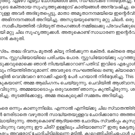
തു. ഏഴോ എട്ടോ ചോദ്യങ്ങള്‍ മതി, സംഘാടകര്‍ നിര്‍ദ്ദേശിച്ച
 ഭക്തരായ സുഹൃത്തുക്കളോട് കാര്യങ്ങള്‍ അന്വേഷിച്ചു. ഒ
റുള്ള അവര്‍ അദ്ഭുതപ്പെട്ടു, മാതാ അമൃതാനന്ദമയിയെ ഇന്റെര്‍വ
നന്ദനങ്ങള്‍ അറിയിച്ചു. അസൂയയുണ്ടെന്നു മറ്റു ചിലര്‍. ഒരു ഇ
സാമീപ്യത്തില്‍ വിദ്യുത് തരംഗങ്ങള്‍ നമ്മിലേക്കു പ്രവഹിക്കുമെ
ി മറ്റു ചില സുഹൃത്തുക്കള്‍. അതുകൊണ്ട് സാധാരണ ഇന്റെര്‍വ
ാന്‍ കരുതി.
ം. തലേ ദിവസം മുതല്‍ ക്യൂ നില്‍ക്കുന്ന ഭക്തര്‍. ഭക്തരെ 
കണം. സ്റ്റുഡിയോയിലെ പരിചയം പോര. സ്റ്റുഡിയോയ്ക്കു പുറത്തു
ും ഒടുക്കവുമൊക്കെ ഞാന്‍ നിശ്ചയിക്കാറാണ് പതിവ്. ഇവിടെ എപ്പോള
യവും നിയന്ത്രിതവുമാണ്. അവരുടെ സംഘത്തിലെ രണ്ടു ക്യാമെറമ
െവ്വേറെ നോക്കി എന്റെ പേര്‍ പറയാന്‍ നിര്‍ദ്ദേശിച്ചു. This is 
കുകയാണ്, അമ്മ ആലിംഗനം ചെയ്യുന്നു, ചെവിയില്‍ ആശ്വാസ
ുന്നു. അമ്മയോടൊപ്പം ഒരുവശത്ത് ഞാനും കുന്തിച്ചിരുന്നു. ശങ്കിച
ദേശിച്ചു. തുടങ്ങിക്കോളൂ. അമ്മ തലകുലുക്കി സമ്മതം അറിയിച്ചു.
 ഒന്നും കാണുന്നില്ല. എന്നാല്‍ എനിയ്ക്കു ചില സ്വാതന്ത്ര്യ
ള്‍ നേരിടാതെ വഴുതാന്‍ സാദ്ധ്യതയുള്ളവ ചോദിക്കാനോ അത്ത
്ലായിരുന്നു. അതുകൊണ്ട് ആദ്യത്തെ ചോദ്യം സ്വല്‍പ്പം കുസൃത
ന്നു വരുന്നു ഈ ചിരി? ഉള്ളിലും ചിരിയാണോ?” ഇതു കേട്ടതും
 അവരോട് ചോദിച്ചിട്ടില്ലെന്ന മട്ടില്‍. കുലുങ്ങിച്ചിരിച്ചപ്പോള്‍ പ