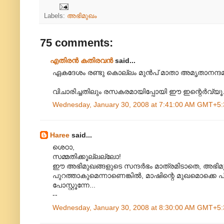
Labels:
അഭിമുഖം
75 comments:
എതിരന്‍ കതിരവന്‍
said...
ഏകദേശം രണ്ടു കൊല്ലം മുന്‍പ് മാതാ അമൃതാനന്ദമയി
വിചാരിച്ചതിലും രസകരമായിപ്പോയി ഈ ഇന്റെര്‍വ്യൂ
Wednesday, January 30, 2008 at 7:41:00 AM GMT+5:
Haree
said...
ശെഠാ,
സമ്മതിക്കൂല്ലല്ലോ!
ഈ അഭിമുഖങ്ങളുടെ സന്ദര്‍ഭം മാത്രമിടാതെ, അഭിമുഖം
പുറത്താകുമെന്നാണെങ്കില്‍, മാഷിന്റെ മുഖമൊക്കെ പിക്സ
പോസ്റ്റൂന്നേ...
--
Wednesday, January 30, 2008 at 8:30:00 AM GMT+5: