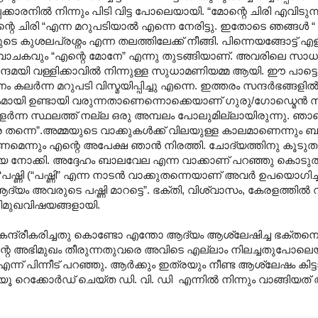
ാരനില്‍ നിന്നും പിടി വിട്ട പോലെയായി. “മോന്റെ ചിരി എവിടുന്
റെ ചിരി “എന്ന മറുപടിയാല്‍ എന്നെ നേരിട്ടു. ഇതോടെ ഞങ്ങള്‍ “
കുശലപ്രശ്നം എന്ന തലത്തിലേക്ക് നീങ്ങി. പിന്നെയങ്ങോട്ട് എള
ാചകവും “എന്റെ മോനേ” എന്നു തുടങ്ങിയാണ്. അവരിലെ സാധാര
്ദമയി വള്ളിക്കാവില്‍ നിന്നുള്ള സുധാമണിയമ്മ ആയി. ഈ പാട്
ണം കലര്‍ന്ന മറുപടി വിസ്മയിപ്പിച്ചു എന്നെ. ഇത്തരം സന്ദര്‍ഭങ്
കമായി ഉണ്ടായി വരുന്നതാണെന്നൊക്കെയാണ് ഗുരു/ഗോഡ്മെന്‍ സ
ളര്‍ന്ന സ്ഥലത്ത് നല്ല ഒരു അമ്പലം പോലുമില്ലായിരുന്നു. ഞാനെ
ത്ര തന്നെ”.‍അമ്മയുടെ വാക്കുകള്‍ക്ക് വിലയുള്ള കാലമാണെന്നും
മെന്നും എന്റെ അപേക്ഷ ഞാന്‍ നിരത്തി. ചോദ്യത്തിനു കൂടുതല
ജിയെ നോക്കി. അദ്ദേഹം ബാലവേല എന്ന വാക്കാണ് പറഞ്ഞു കൊടു
“പഷ്ണി (“പഷ്ണി” എന്ന നാടന്‍ വാക്കുതന്നെയാണ് അവര്‍ ഉപയൊഗി
ം അവരുടെ പഷ്ണി മാറട്ടെ”. ഭക്തി, വിശ്വാസം, കേരളത്തില്‍ വര്‍
ിമുഖവിഷയങ്ങളായി.
ന്ദ്രീകരിച്ചതു കൊണ്ടോ എന്തോ ആദ്യം ആശ്ലേഷിച്ച ഭക്തനെ വി
ന്റെ അഭിമുഖം തീരുന്നതുവരെ അവിടെ എല്ലാം നിലച്ചതുപോലെ
 എന്ന് പിന്നീട് പറഞ്ഞു. ആര്‍ക്കും ഇത്രയും നീണ്ട ആശ്ലേഷം കിട
‍വ്യൂ റെക്കോര്‍ഡ് ചെയ്ത ഡി. വി. ഡി ‍ എന്നില്‍ നിന്നും വാങ്ങിയ