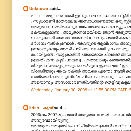
Unknown
said...
മാതാ അമൃതാനന്ദമയി ഇന്നും ഒരു സാധാരണ സ്ത്രീ ത
. സുധാമണി മാത്രമല്ല അസാധാരണമായ ഒരു സ്ത്രീയു
അമൃതാനന്ദമയിയാക്കുന്നതും അതേ പോലെ മറ്റു പ
ഭക്തകളുമാണ് . അമൃതാനന്ദമയിയെ ഞാന്‍ അടുത്ത് 
വാക്കുകളില്‍ അസാധാരണത്വം ഒന്നും ഞാന്‍ കണ്ടിട്ടില്
ദര്‍ശനം നല്‍കുമ്പോള്‍ , അവരുടെ ആലിംഗനം അനുഭവിക്ക
ഉണ്ടാക്കുകയും അവര്‍ പരിപാടി ഉപേക്ഷിച്ച് പോയതും
പോയിട്ടുണ്ട് . നാട്ടുകാരില്‍ പ്രായമായ ചിലര്‍ക്ക് അ
ഉള്ളത് എന്ന് കൂടി പറയട്ടെ . ഏതായാലും മോബോക്
തീരുമാനിക്കപ്പെടുകയും ചെയ്യുന്ന ഇക്കാലത്ത് ഇതൊ
വിദേശീയരും ആയ ഭക്തര്‍ അവരെ എന്തോ ആയി കാ‍ണു
സത്യമല്ലാതാകുന്നില്ല. പിന്നെ പറയാനും , പാടാനു
അതൊന്നും അസാധാരണത്വത്തിന്റെ തെളിവുകളല്ല . 
Wednesday, January 30, 2008 at 12:55:00 PM GMT+
krish | കൃഷ്
said...
2006ലും 2007ലും ഞാന്‍ അമൃതാനന്ദമയിയെ സന്ദര്‍
അനുഭവമായിരുന്നു.
അവരുടെ അടുത്ത് ചെന്ന് ചിത്രമെടുക്കാന്‍ സന്യാസിമ