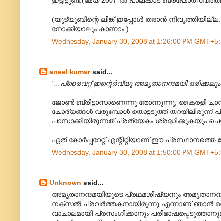
ഇട്ടിട്ടുണ്ട്.(മേയ് 2007-ല്‍ പാലക്കാട് ബ്രഹ്മോത്സവത്തില
(യൂട്യൂബിന്റെ ലിങ്ക് ഇപ്പോള്‍ തരാന്‍ നിവൃത്തിയില
നോക്കിയാലും കാണാം.)
Wednesday, January 30, 2008 at 1:26:00 PM GMT+5:
aneel kumar
said...
"...പ്രൈവറ്റ് ഇന്റെര്‍വ്യൂ അമൃതാനന്ദമയി‍ ഒരിക്കലു
ജോണ്‍ ബ്രിട്ടാസാണെന്നു തോന്നുന്നു, കൈരളി ചാനലില
ചോദ്യങ്ങള്‍ വരുമ്പോള്‍ തൊട്ടടുത്ത് തറയിലിരുന്ന
പാസാക്കിയിരുന്നത് പ്രത്യേകം ശ്രദ്ധിക്കുകയും ചെ
ഏത് കോര്‍പ്പറേറ്റ് എന്റിറ്റിയാണ് ഈ പ്രസ്ഥാനത്ത
Wednesday, January 30, 2008 at 1:50:00 PM GMT+5:
Unknown
said...
അമൃതാനന്ദമയിയുടെ പ്രഥമശിഷ്യനും അമൃതാനന്ദമ
നക്സല്‍ പ്രവര്‍ത്തകനായിരുന്നു എന്നാണ് ഞാന്‍ മനസ
വാചാലമായി പ്രസംഗിക്കാനും പരിഭാഷപ്പെടുത്താനുമു