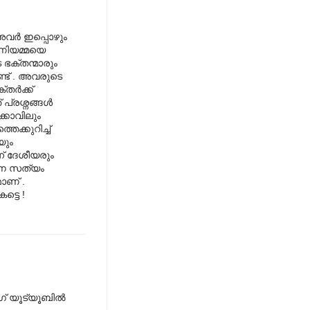
വര്‍ ഇപ്പൊഴും
മണിയമ്മയെ
ഭക്തന്മാരും
്ട് . അവരുടെ
ര്‍ക്ക്
്രശ്നങ്ങള്‍
ക്കാവിലും
െക്കുറിച്ച്
യും
ന് ദേശീയരും
ന്ന സത്യം
ാണ് .
്ടെ !
ഗ് യൂട്യൂബില്‍