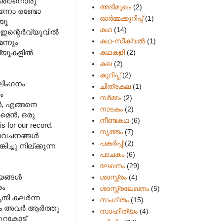
ു. ഞാനൊരു
അഭിമുഖം
(2)
ന്നോ രണ്ടോ
ഓർമ്മക്കുറിപ്പ്
(1)
്യൂ
കഥ
(14)
ന്റെര്‍വ്യൂവില്‍
കഥ-സീക്വല്‍
(1)
ന്നും
കഥകളി
(2)
്യൂകളില്‍
കല
(2)
കുറിപ്പ്
(2)
ആലിംഗനം
ചിത്രകല
(1)
ം
നർമ്മം
(2)
്‍, എങ്ങനെ
നാടകം
(2)
െന്‍, ഒരു
നീണ്ടകഥ
(6)
for our record.
നൃത്തം
(7)
വചനങ്ങള്‍
പകര്‍പ്പ്
(2)
്ചു നില്ക്കുന്ന
പാചകം
(6)
ലേഖനം
(29)
ങ്ങള്‍
ശാസ്ത്രം
(4)
രം
ശാസ്ത്രലേഖനം
(5)
ി കലര്‍ന്ന
സംഗീതം
(15)
 അവര്‍ ആര്‍ത്തു
സാഹിത്യം
(4)
ുറകോട്ട്