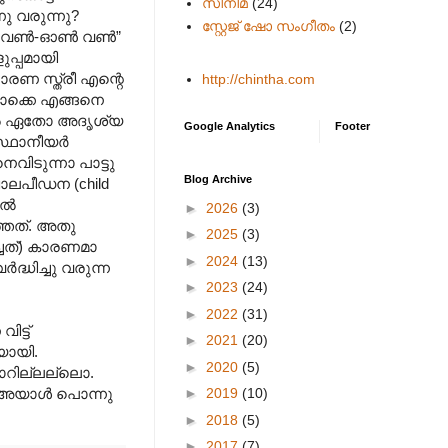
സിനിമ
(24)
നു വരുന്നു?
സ്റ്റേജ് ഷോ സംഗീതം
(2)
 വണ്‍-ഓണ്‍ വണ്‍”
ുപ്പമായി
ണ സ്ത്രീ എന്റെ
http://chintha.com
ടൊക്കെ എങ്ങനെ
ങളില്‍ ഏതോ അദൃശ്യ
Google Analytics
Footer
്ഥാനീയര്‍
വിടുന്നാ പാട്ടു
Blog Archive
 ബാലപീഡന (child
്‍
►
2026
(3)
ത്തത്. അതു
►
2025
(3)
ച്ചത്) കാരണമാ
►
2024
(13)
ദ്ധിച്ചു വരുന്ന
►
2023
(24)
►
2022
(31)
ട്ട്
►
2021
(20)
യായി.
►
2020
(5)
്ടാറില്ലല്ലൊ.
►
2019
(10)
ത് അയാള്‍ പൊന്നു
►
2018
(5)
►
2017
(7)