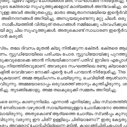
തു. ഏഴോ എട്ടോ ചോദ്യങ്ങള്‍ മതി, സംഘാടകര്‍ നിര്‍ദ്ദേശിച്ച
 ഭക്തരായ സുഹൃത്തുക്കളോട് കാര്യങ്ങള്‍ അന്വേഷിച്ചു. ഒ
റുള്ള അവര്‍ അദ്ഭുതപ്പെട്ടു, മാതാ അമൃതാനന്ദമയിയെ ഇന്റെര്‍വ
നന്ദനങ്ങള്‍ അറിയിച്ചു. അസൂയയുണ്ടെന്നു മറ്റു ചിലര്‍. ഒരു ഇ
സാമീപ്യത്തില്‍ വിദ്യുത് തരംഗങ്ങള്‍ നമ്മിലേക്കു പ്രവഹിക്കുമെ
ി മറ്റു ചില സുഹൃത്തുക്കള്‍. അതുകൊണ്ട് സാധാരണ ഇന്റെര്‍വ
ാന്‍ കരുതി.
ം. തലേ ദിവസം മുതല്‍ ക്യൂ നില്‍ക്കുന്ന ഭക്തര്‍. ഭക്തരെ 
കണം. സ്റ്റുഡിയോയിലെ പരിചയം പോര. സ്റ്റുഡിയോയ്ക്കു പുറത്തു
ും ഒടുക്കവുമൊക്കെ ഞാന്‍ നിശ്ചയിക്കാറാണ് പതിവ്. ഇവിടെ എപ്പോള
യവും നിയന്ത്രിതവുമാണ്. അവരുടെ സംഘത്തിലെ രണ്ടു ക്യാമെറമ
െവ്വേറെ നോക്കി എന്റെ പേര്‍ പറയാന്‍ നിര്‍ദ്ദേശിച്ചു. This is 
കുകയാണ്, അമ്മ ആലിംഗനം ചെയ്യുന്നു, ചെവിയില്‍ ആശ്വാസ
ുന്നു. അമ്മയോടൊപ്പം ഒരുവശത്ത് ഞാനും കുന്തിച്ചിരുന്നു. ശങ്കിച
ദേശിച്ചു. തുടങ്ങിക്കോളൂ. അമ്മ തലകുലുക്കി സമ്മതം അറിയിച്ചു.
 ഒന്നും കാണുന്നില്ല. എന്നാല്‍ എനിയ്ക്കു ചില സ്വാതന്ത്ര്യ
ള്‍ നേരിടാതെ വഴുതാന്‍ സാദ്ധ്യതയുള്ളവ ചോദിക്കാനോ അത്ത
്ലായിരുന്നു. അതുകൊണ്ട് ആദ്യത്തെ ചോദ്യം സ്വല്‍പ്പം കുസൃത
ന്നു വരുന്നു ഈ ചിരി? ഉള്ളിലും ചിരിയാണോ?” ഇതു കേട്ടതും
 അവരോട് ചോദിച്ചിട്ടില്ലെന്ന മട്ടില്‍. കുലുങ്ങിച്ചിരിച്ചപ്പോള്‍ പ