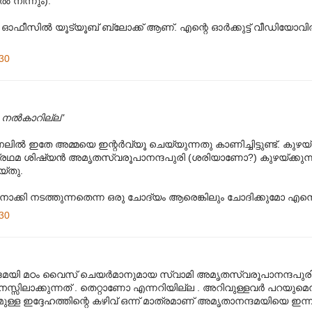
്‍ നിന്നും).
്ല. ഓഫീസില്‍ യൂട്യൂബ് ബ്ലോക്ക് ആണ്. എന്റെ ഓര്‍ക്കുട്ട് വീഡിയോവില
30
ം നല്‍കാറില്ല"
്‍ ഇതേ അമ്മയെ ഇന്റര്‍വ്യൂ ചെയ്യുന്നതു കാണിച്ചിട്ടുണ്ട്. കുഴയ്ക
് പ്രഥമ ശിഷ്യന്‍ അമൃതസ്വരൂപാനന്ദപുരി (ശരിയാണോ?) കുഴയ്ക്കുന്ന
യ്തു.
െ നോക്കി നടത്തുന്നതെന്ന ഒരു ചോദ്യം ആരെങ്കിലും ചോദിക്കുമോ എന്
30
യി മഠം വൈസ്‌ ചെയര്‍മാനുമായ സ്വാമി അമൃതസ്വരൂപാനന്ദപുരി ഒ
്സിലാക്കുന്നത് . തെറ്റാണോ എന്നറിയില്ല . അറിവുള്ളവര്‍ പറയുമെന്ന
ള്ള ഇദ്ദേഹത്തിന്റെ കഴിവ് ഒന്ന് മാത്രമാണ് അമൃതാനന്ദമയിയെ ഇന്