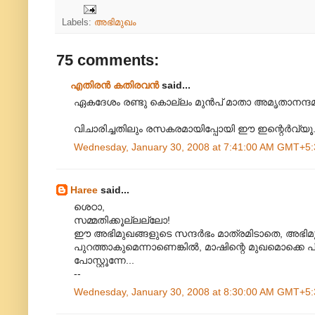
Labels:
അഭിമുഖം
75 comments:
എതിരന്‍ കതിരവന്‍
said...
ഏകദേശം രണ്ടു കൊല്ലം മുന്‍പ് മാതാ അമൃതാനന്ദമയി
വിചാരിച്ചതിലും രസകരമായിപ്പോയി ഈ ഇന്റെര്‍വ്യൂ
Wednesday, January 30, 2008 at 7:41:00 AM GMT+5:
Haree
said...
ശെഠാ,
സമ്മതിക്കൂല്ലല്ലോ!
ഈ അഭിമുഖങ്ങളുടെ സന്ദര്‍ഭം മാത്രമിടാതെ, അഭിമുഖം
പുറത്താകുമെന്നാണെങ്കില്‍, മാഷിന്റെ മുഖമൊക്കെ പിക്സ
പോസ്റ്റൂന്നേ...
--
Wednesday, January 30, 2008 at 8:30:00 AM GMT+5: