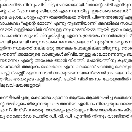
ാരനില്‍ നിന്നും പിടി വിട്ട പോലെയായി. “മോന്റെ ചിരി എവിടുന്
റെ ചിരി “എന്ന മറുപടിയാല്‍ എന്നെ നേരിട്ടു. ഇതോടെ ഞങ്ങള്‍ “
കുശലപ്രശ്നം എന്ന തലത്തിലേക്ക് നീങ്ങി. പിന്നെയങ്ങോട്ട് എള
ാചകവും “എന്റെ മോനേ” എന്നു തുടങ്ങിയാണ്. അവരിലെ സാധാര
്ദമയി വള്ളിക്കാവില്‍ നിന്നുള്ള സുധാമണിയമ്മ ആയി. ഈ പാട്
ണം കലര്‍ന്ന മറുപടി വിസ്മയിപ്പിച്ചു എന്നെ. ഇത്തരം സന്ദര്‍ഭങ്
കമായി ഉണ്ടായി വരുന്നതാണെന്നൊക്കെയാണ് ഗുരു/ഗോഡ്മെന്‍ സ
ളര്‍ന്ന സ്ഥലത്ത് നല്ല ഒരു അമ്പലം പോലുമില്ലായിരുന്നു. ഞാനെ
ത്ര തന്നെ”.‍അമ്മയുടെ വാക്കുകള്‍ക്ക് വിലയുള്ള കാലമാണെന്നും
മെന്നും എന്റെ അപേക്ഷ ഞാന്‍ നിരത്തി. ചോദ്യത്തിനു കൂടുതല
ജിയെ നോക്കി. അദ്ദേഹം ബാലവേല എന്ന വാക്കാണ് പറഞ്ഞു കൊടു
“പഷ്ണി (“പഷ്ണി” എന്ന നാടന്‍ വാക്കുതന്നെയാണ് അവര്‍ ഉപയൊഗി
ം അവരുടെ പഷ്ണി മാറട്ടെ”. ഭക്തി, വിശ്വാസം, കേരളത്തില്‍ വര്‍
ിമുഖവിഷയങ്ങളായി.
ന്ദ്രീകരിച്ചതു കൊണ്ടോ എന്തോ ആദ്യം ആശ്ലേഷിച്ച ഭക്തനെ വി
ന്റെ അഭിമുഖം തീരുന്നതുവരെ അവിടെ എല്ലാം നിലച്ചതുപോലെ
 എന്ന് പിന്നീട് പറഞ്ഞു. ആര്‍ക്കും ഇത്രയും നീണ്ട ആശ്ലേഷം കിട
‍വ്യൂ റെക്കോര്‍ഡ് ചെയ്ത ഡി. വി. ഡി ‍ എന്നില്‍ നിന്നും വാങ്ങിയ