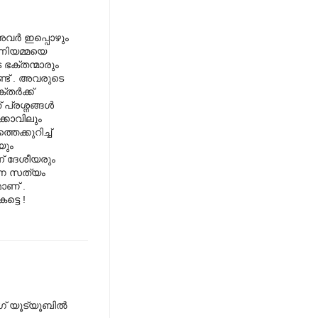
വര്‍ ഇപ്പൊഴും
മണിയമ്മയെ
ഭക്തന്മാരും
്ട് . അവരുടെ
ര്‍ക്ക്
്രശ്നങ്ങള്‍
ക്കാവിലും
െക്കുറിച്ച്
യും
ന് ദേശീയരും
ന്ന സത്യം
ാണ് .
്ടെ !
ഗ് യൂട്യൂബില്‍