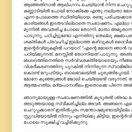
ആഞ്ഞതിനാല്‍ ആലിംഗനം ചെയ്യാന്‍ നിന്ന ചെറുപ്പക്ക
കണ്ണാടിയില്‍ പോയി നോക്കിക്കേ എന്തു നല്ലതാ മോന്
എന്ന പോലത്തെ സ്ഥിതിയിലായ, രണ്ടു പരിചയക്കാരുടെ 
കാര്യങ്ങള്‍.ഇടതടവില്ലാതെ സംഭാഷണം. എല്ലാ വ
മുന്നില്‍ അവതരിച്ച പോലെ തോന്നി. മാതാ അമൃതാനന
പാടുന്നു, പഠിച്ചിട്ടുണ്ടോ എന്നതിനു തെല്ലു ക്ഷമാപ
ശക്തികള്‍ പ്രവഹിച്ച് ഇല്ലാത്ത കഴിവുകള്‍ ദൈവീ
ഇന്റെര്‍വ്യൂകളില്‍ പറയാറ്. “എന്റെ മോനെ ഞാന്‍ വ
പഠിയ്ക്കുന്നത്. മനസ്സില്‍ തോന്നിയത് പാടുന്നു. അ
abuse)ത്തിനെതിരെ സര്‍വ്വശക്തിയോടെയും നീങ്ങണ
വിശദീകരണത്തിനു‍ പുറകില്‍ നിന്നിരുന്ന സ്വാമി
കൊണ്ട് മറുപടിയും ബാലവേലയില്‍‍ ചുരുങ്ങിപ്പോയി. 
മോനേ കുഞ്ഞുങ്ങള്‍ ജോലി ചെയ്യേണ്ടി വരുന്നത്. ആദ്യ
ആത്മഹത്യ, മദ്യപാനശീലം ഇതൊക്കെ പിന്നെ അഭ
ഞാനുമായുള്ള സംഭാഷണത്തില്‍ കൂടുതല്‍ ശ്രദ്ധ കേ
അടുത്തയാളെ സ്വീകരിച്ചില്ല അവര്‍. അങ്ങനെ എ
ചെറുപ്പക്കാരന് ഇതില്‍പ്പരം സന്തോഷമുണ്ടായിട്ടില്ല
സ്റ്റുഡിയോയില്‍ നിന്നും എനിയ്ക്കു കിട്ടിയ, ഇന്റെര്
പോലെ സൂക്ഷിച്ച് വച്ചിരിക്കുന്നു.