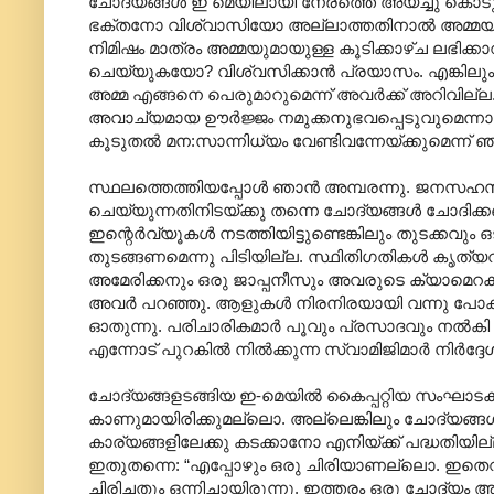
ചോദ്യങ്ങള്‍ ഇ മെയിലായി നേരത്തെ അയച്ചു കൊടുത്
ഭക്തനോ വിശ്വാസിയോ അല്ലാത്തതിനാല്‍ അമ്മയുടെ
നിമിഷം മാത്രം അമ്മയുമായുള്ള കൂടിക്കാഴ്ച ലഭിക്കാ
ചെയ്യുകയോ? വിശ്വസിക്കാന്‍ പ്രയാസം. എങ്കിലും അഭി
അമ്മ എങ്ങനെ പെരുമാറുമെന്ന് അവര്‍ക്ക് അറിവില്ല. 
അവാച്യമായ ഊര്‍ജ്ജം നമുക്കനുഭവപ്പെടുവുമെന്നായ
കൂടുതല്‍ മന:സാന്നിധ്യം വേണ്ടിവന്നേയ്ക്കുമെന്ന് ഞ
സ്ഥലത്തെത്തിയപ്പോള്‍ ഞാന്‍ അമ്പരന്നു. ജനസഹസ്ര
ചെയ്യുന്നതിനിടയ്ക്കു തന്നെ ചോദ്യങ്ങള്‍ ചോദിക്
ഇന്റെര്‍വ്യൂകള്‍ നടത്തിയിട്ടുണ്ടെങ്കിലും തുടക്കവ
തുടങ്ങണമെന്നു പിടിയില്ല. സ്ഥിതിഗതികള്‍ കൃത്
അമേരിക്കനും ഒരു ജാപ്പനീസും അവരുടെ ക്യാമെറകളില്‍ വ
അവര്‍ പറഞ്ഞു. ആളുകള്‍ നിരനിരയായി വന്നു പോ
ഓതുന്നു. പരിചാരികമാര്‍ പൂവും പ്രസാദവും നല്‍കി വിട
എന്നോട് പുറകില്‍ നില്‍ക്കുന്ന സ്വാമിജിമാര്‍ നിര്‍ദ്
ചോദ്യങ്ങളടങ്ങിയ ഇ-മെയില്‍ കൈപ്പറ്റിയ സംഘാടകരെ
കാണുമായിരിക്കുമല്ലൊ. അല്ലെങ്കിലും ചോദ്യങ്ങ
കാര്യങ്ങളിലേക്കു കടക്കാനോ എനിയ്ക്ക് പദ്ധതിയില
ഇതുതന്നെ: “എപ്പോഴും ഒരു ചിരിയാണല്ലൊ. ഇതെവിടു
ചിരിച്ചതും ഒന്നിച്ചായിരുന്നു. ഇത്തരം ഒരു ചോദ്യം ആരും