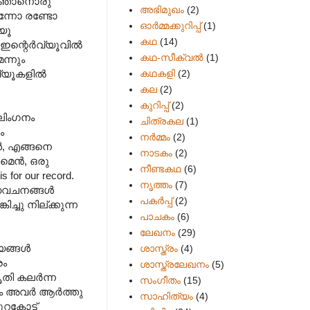
ു. ഞാനൊരു
അഭിമുഖം
(2)
ന്നോ രണ്ടോ
ഓർമ്മക്കുറിപ്പ്
(1)
്യൂ
കഥ
(14)
ന്റെര്‍വ്യൂവില്‍
കഥ-സീക്വല്‍
(1)
ന്നും
കഥകളി
(2)
്യൂകളില്‍
കല
(2)
കുറിപ്പ്
(2)
ആലിംഗനം
ചിത്രകല
(1)
ം
നർമ്മം
(2)
്‍, എങ്ങനെ
നാടകം
(2)
െന്‍, ഒരു
നീണ്ടകഥ
(6)
for our record.
നൃത്തം
(7)
വചനങ്ങള്‍
പകര്‍പ്പ്
(2)
്ചു നില്ക്കുന്ന
പാചകം
(6)
ലേഖനം
(29)
ങ്ങള്‍
ശാസ്ത്രം
(4)
രം
ശാസ്ത്രലേഖനം
(5)
ി കലര്‍ന്ന
സംഗീതം
(15)
 അവര്‍ ആര്‍ത്തു
സാഹിത്യം
(4)
ുറകോട്ട്