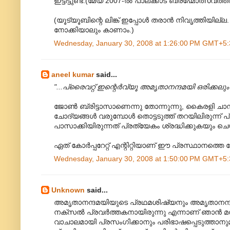
ഇട്ടിട്ടുണ്ട്.(മേയ് 2007-ല്‍ പാലക്കാട് ബ്രഹ്മോത്സവത്തില
(യൂട്യൂബിന്റെ ലിങ്ക് ഇപ്പോള്‍ തരാന്‍ നിവൃത്തിയില
നോക്കിയാലും കാണാം.)
Wednesday, January 30, 2008 at 1:26:00 PM GMT+5:
aneel kumar
said...
"...പ്രൈവറ്റ് ഇന്റെര്‍വ്യൂ അമൃതാനന്ദമയി‍ ഒരിക്കലു
ജോണ്‍ ബ്രിട്ടാസാണെന്നു തോന്നുന്നു, കൈരളി ചാനലില
ചോദ്യങ്ങള്‍ വരുമ്പോള്‍ തൊട്ടടുത്ത് തറയിലിരുന്ന
പാസാക്കിയിരുന്നത് പ്രത്യേകം ശ്രദ്ധിക്കുകയും ചെ
ഏത് കോര്‍പ്പറേറ്റ് എന്റിറ്റിയാണ് ഈ പ്രസ്ഥാനത്ത
Wednesday, January 30, 2008 at 1:50:00 PM GMT+5:
Unknown
said...
അമൃതാനന്ദമയിയുടെ പ്രഥമശിഷ്യനും അമൃതാനന്ദമ
നക്സല്‍ പ്രവര്‍ത്തകനായിരുന്നു എന്നാണ് ഞാന്‍ മനസ
വാചാലമായി പ്രസംഗിക്കാനും പരിഭാഷപ്പെടുത്താനുമു