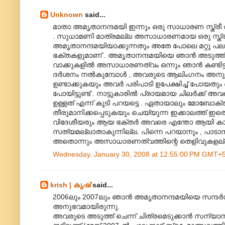
Unknown
said...
മാതാ അമൃതാനന്ദമയി ഇന്നും ഒരു സാധാരണ സ്ത്രീ ത
. സുധാമണി മാത്രമല്ല അസാധാരണമായ ഒരു സ്ത്രീയു
അമൃതാനന്ദമയിയാക്കുന്നതും അതേ പോലെ മറ്റു പ
ഭക്തകളുമാണ് . അമൃതാനന്ദമയിയെ ഞാന്‍ അടുത്ത് 
വാക്കുകളില്‍ അസാധാരണത്വം ഒന്നും ഞാന്‍ കണ്ടിട്ടില്
ദര്‍ശനം നല്‍കുമ്പോള്‍ , അവരുടെ ആലിംഗനം അനുഭവിക്ക
ഉണ്ടാക്കുകയും അവര്‍ പരിപാടി ഉപേക്ഷിച്ച് പോയതും
പോയിട്ടുണ്ട് . നാട്ടുകാരില്‍ പ്രായമായ ചിലര്‍ക്ക് അ
ഉള്ളത് എന്ന് കൂടി പറയട്ടെ . ഏതായാലും മോബോക്
തീരുമാനിക്കപ്പെടുകയും ചെയ്യുന്ന ഇക്കാലത്ത് ഇതൊ
വിദേശീയരും ആയ ഭക്തര്‍ അവരെ എന്തോ ആയി കാ‍ണു
സത്യമല്ലാതാകുന്നില്ല. പിന്നെ പറയാനും , പാടാനു
അതൊന്നും അസാധാരണത്വത്തിന്റെ തെളിവുകളല്ല . 
Wednesday, January 30, 2008 at 12:55:00 PM GMT+
krish | കൃഷ്
said...
2006ലും 2007ലും ഞാന്‍ അമൃതാനന്ദമയിയെ സന്ദര്‍
അനുഭവമായിരുന്നു.
അവരുടെ അടുത്ത് ചെന്ന് ചിത്രമെടുക്കാന്‍ സന്യാസിമ