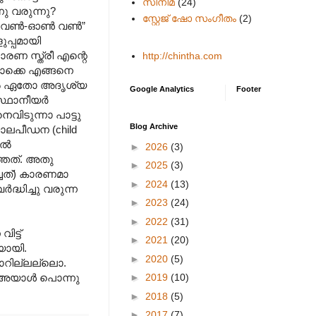
സിനിമ
(24)
നു വരുന്നു?
സ്റ്റേജ് ഷോ സംഗീതം
(2)
 വണ്‍-ഓണ്‍ വണ്‍”
ുപ്പമായി
ണ സ്ത്രീ എന്റെ
http://chintha.com
ടൊക്കെ എങ്ങനെ
ങളില്‍ ഏതോ അദൃശ്യ
Google Analytics
Footer
്ഥാനീയര്‍
വിടുന്നാ പാട്ടു
Blog Archive
 ബാലപീഡന (child
്‍
►
2026
(3)
ത്തത്. അതു
►
2025
(3)
ച്ചത്) കാരണമാ
►
2024
(13)
ദ്ധിച്ചു വരുന്ന
►
2023
(24)
►
2022
(31)
ട്ട്
►
2021
(20)
യായി.
►
2020
(5)
്ടാറില്ലല്ലൊ.
►
2019
(10)
ത് അയാള്‍ പൊന്നു
►
2018
(5)
►
2017
(7)