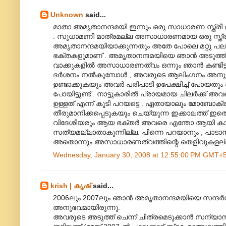
Unknown
said...
മാതാ അമൃതാനന്ദമയി ഇന്നും ഒരു സാധാരണ സ്ത്രീ ത
. സുധാമണി മാത്രമല്ല അസാധാരണമായ ഒരു സ്ത്രീയു
അമൃതാനന്ദമയിയാക്കുന്നതും അതേ പോലെ മറ്റു പ
ഭക്തകളുമാണ് . അമൃതാനന്ദമയിയെ ഞാന്‍ അടുത്ത് 
വാക്കുകളില്‍ അസാധാരണത്വം ഒന്നും ഞാന്‍ കണ്ടിട്ടില്
ദര്‍ശനം നല്‍കുമ്പോള്‍ , അവരുടെ ആലിംഗനം അനുഭവിക്ക
ഉണ്ടാക്കുകയും അവര്‍ പരിപാടി ഉപേക്ഷിച്ച് പോയതും
പോയിട്ടുണ്ട് . നാട്ടുകാരില്‍ പ്രായമായ ചിലര്‍ക്ക് അ
ഉള്ളത് എന്ന് കൂടി പറയട്ടെ . ഏതായാലും മോബോക്
തീരുമാനിക്കപ്പെടുകയും ചെയ്യുന്ന ഇക്കാലത്ത് ഇതൊ
വിദേശീയരും ആയ ഭക്തര്‍ അവരെ എന്തോ ആയി കാ‍ണു
സത്യമല്ലാതാകുന്നില്ല. പിന്നെ പറയാനും , പാടാനു
അതൊന്നും അസാധാരണത്വത്തിന്റെ തെളിവുകളല്ല . 
Wednesday, January 30, 2008 at 12:55:00 PM GMT+
krish | കൃഷ്
said...
2006ലും 2007ലും ഞാന്‍ അമൃതാനന്ദമയിയെ സന്ദര്‍
അനുഭവമായിരുന്നു.
അവരുടെ അടുത്ത് ചെന്ന് ചിത്രമെടുക്കാന്‍ സന്യാസിമ