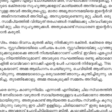
തു. ഏഴോ എട്ടോ ചോദ്യങ്ങള്‍ മതി, സംഘാടകര്‍ നിര്‍ദ്ദേശിച്ച
 ഭക്തരായ സുഹൃത്തുക്കളോട് കാര്യങ്ങള്‍ അന്വേഷിച്ചു. ഒ
റുള്ള അവര്‍ അദ്ഭുതപ്പെട്ടു, മാതാ അമൃതാനന്ദമയിയെ ഇന്റെര്‍വ
നന്ദനങ്ങള്‍ അറിയിച്ചു. അസൂയയുണ്ടെന്നു മറ്റു ചിലര്‍. ഒരു ഇ
സാമീപ്യത്തില്‍ വിദ്യുത് തരംഗങ്ങള്‍ നമ്മിലേക്കു പ്രവഹിക്കുമെ
ി മറ്റു ചില സുഹൃത്തുക്കള്‍. അതുകൊണ്ട് സാധാരണ ഇന്റെര്‍വ
ാന്‍ കരുതി.
ം. തലേ ദിവസം മുതല്‍ ക്യൂ നില്‍ക്കുന്ന ഭക്തര്‍. ഭക്തരെ 
കണം. സ്റ്റുഡിയോയിലെ പരിചയം പോര. സ്റ്റുഡിയോയ്ക്കു പുറത്തു
ും ഒടുക്കവുമൊക്കെ ഞാന്‍ നിശ്ചയിക്കാറാണ് പതിവ്. ഇവിടെ എപ്പോള
യവും നിയന്ത്രിതവുമാണ്. അവരുടെ സംഘത്തിലെ രണ്ടു ക്യാമെറമ
െവ്വേറെ നോക്കി എന്റെ പേര്‍ പറയാന്‍ നിര്‍ദ്ദേശിച്ചു. This is 
കുകയാണ്, അമ്മ ആലിംഗനം ചെയ്യുന്നു, ചെവിയില്‍ ആശ്വാസ
ുന്നു. അമ്മയോടൊപ്പം ഒരുവശത്ത് ഞാനും കുന്തിച്ചിരുന്നു. ശങ്കിച
ദേശിച്ചു. തുടങ്ങിക്കോളൂ. അമ്മ തലകുലുക്കി സമ്മതം അറിയിച്ചു.
 ഒന്നും കാണുന്നില്ല. എന്നാല്‍ എനിയ്ക്കു ചില സ്വാതന്ത്ര്യ
ള്‍ നേരിടാതെ വഴുതാന്‍ സാദ്ധ്യതയുള്ളവ ചോദിക്കാനോ അത്ത
്ലായിരുന്നു. അതുകൊണ്ട് ആദ്യത്തെ ചോദ്യം സ്വല്‍പ്പം കുസൃത
ന്നു വരുന്നു ഈ ചിരി? ഉള്ളിലും ചിരിയാണോ?” ഇതു കേട്ടതും
 അവരോട് ചോദിച്ചിട്ടില്ലെന്ന മട്ടില്‍. കുലുങ്ങിച്ചിരിച്ചപ്പോള്‍ പ