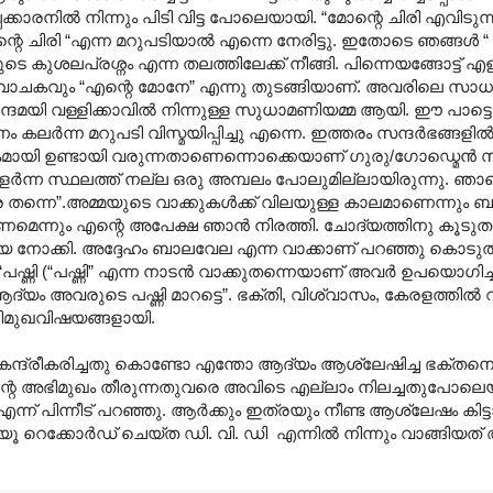
ാരനില്‍ നിന്നും പിടി വിട്ട പോലെയായി. “മോന്റെ ചിരി എവിടുന്
റെ ചിരി “എന്ന മറുപടിയാല്‍ എന്നെ നേരിട്ടു. ഇതോടെ ഞങ്ങള്‍ “
കുശലപ്രശ്നം എന്ന തലത്തിലേക്ക് നീങ്ങി. പിന്നെയങ്ങോട്ട് എള
ാചകവും “എന്റെ മോനേ” എന്നു തുടങ്ങിയാണ്. അവരിലെ സാധാര
്ദമയി വള്ളിക്കാവില്‍ നിന്നുള്ള സുധാമണിയമ്മ ആയി. ഈ പാട്
ണം കലര്‍ന്ന മറുപടി വിസ്മയിപ്പിച്ചു എന്നെ. ഇത്തരം സന്ദര്‍ഭങ്
കമായി ഉണ്ടായി വരുന്നതാണെന്നൊക്കെയാണ് ഗുരു/ഗോഡ്മെന്‍ സ
ളര്‍ന്ന സ്ഥലത്ത് നല്ല ഒരു അമ്പലം പോലുമില്ലായിരുന്നു. ഞാനെ
ത്ര തന്നെ”.‍അമ്മയുടെ വാക്കുകള്‍ക്ക് വിലയുള്ള കാലമാണെന്നും
മെന്നും എന്റെ അപേക്ഷ ഞാന്‍ നിരത്തി. ചോദ്യത്തിനു കൂടുതല
ജിയെ നോക്കി. അദ്ദേഹം ബാലവേല എന്ന വാക്കാണ് പറഞ്ഞു കൊടു
“പഷ്ണി (“പഷ്ണി” എന്ന നാടന്‍ വാക്കുതന്നെയാണ് അവര്‍ ഉപയൊഗി
ം അവരുടെ പഷ്ണി മാറട്ടെ”. ഭക്തി, വിശ്വാസം, കേരളത്തില്‍ വര്‍
ിമുഖവിഷയങ്ങളായി.
ന്ദ്രീകരിച്ചതു കൊണ്ടോ എന്തോ ആദ്യം ആശ്ലേഷിച്ച ഭക്തനെ വി
ന്റെ അഭിമുഖം തീരുന്നതുവരെ അവിടെ എല്ലാം നിലച്ചതുപോലെ
 എന്ന് പിന്നീട് പറഞ്ഞു. ആര്‍ക്കും ഇത്രയും നീണ്ട ആശ്ലേഷം കിട
‍വ്യൂ റെക്കോര്‍ഡ് ചെയ്ത ഡി. വി. ഡി ‍ എന്നില്‍ നിന്നും വാങ്ങിയ