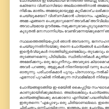
ചോദ്യങ്ങള്‍ ഇ മെയിലായി നേരത്തെ അയച്ചു കൊടുത്
ഭക്തനോ വിശ്വാസിയോ അല്ലാത്തതിനാല്‍ അമ്മയുടെ
നിമിഷം മാത്രം അമ്മയുമായുള്ള കൂടിക്കാഴ്ച ലഭിക്കാ
ചെയ്യുകയോ? വിശ്വസിക്കാന്‍ പ്രയാസം. എങ്കിലും അഭി
അമ്മ എങ്ങനെ പെരുമാറുമെന്ന് അവര്‍ക്ക് അറിവില്ല. 
അവാച്യമായ ഊര്‍ജ്ജം നമുക്കനുഭവപ്പെടുവുമെന്നായ
കൂടുതല്‍ മന:സാന്നിധ്യം വേണ്ടിവന്നേയ്ക്കുമെന്ന് ഞ
സ്ഥലത്തെത്തിയപ്പോള്‍ ഞാന്‍ അമ്പരന്നു. ജനസഹസ്ര
ചെയ്യുന്നതിനിടയ്ക്കു തന്നെ ചോദ്യങ്ങള്‍ ചോദിക്
ഇന്റെര്‍വ്യൂകള്‍ നടത്തിയിട്ടുണ്ടെങ്കിലും തുടക്കവ
തുടങ്ങണമെന്നു പിടിയില്ല. സ്ഥിതിഗതികള്‍ കൃത്
അമേരിക്കനും ഒരു ജാപ്പനീസും അവരുടെ ക്യാമെറകളില്‍ വ
അവര്‍ പറഞ്ഞു. ആളുകള്‍ നിരനിരയായി വന്നു പോ
ഓതുന്നു. പരിചാരികമാര്‍ പൂവും പ്രസാദവും നല്‍കി വിട
എന്നോട് പുറകില്‍ നില്‍ക്കുന്ന സ്വാമിജിമാര്‍ നിര്‍ദ്
ചോദ്യങ്ങളടങ്ങിയ ഇ-മെയില്‍ കൈപ്പറ്റിയ സംഘാടകരെ
കാണുമായിരിക്കുമല്ലൊ. അല്ലെങ്കിലും ചോദ്യങ്ങ
കാര്യങ്ങളിലേക്കു കടക്കാനോ എനിയ്ക്ക് പദ്ധതിയില
ഇതുതന്നെ: “എപ്പോഴും ഒരു ചിരിയാണല്ലൊ. ഇതെവിടു
ചിരിച്ചതും ഒന്നിച്ചായിരുന്നു. ഇത്തരം ഒരു ചോദ്യം ആരും