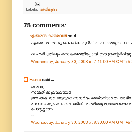
Labels:
അഭിമുഖം
75 comments:
എതിരന്‍ കതിരവന്‍
said...
ഏകദേശം രണ്ടു കൊല്ലം മുന്‍പ് മാതാ അമൃതാനന്ദമയി
വിചാരിച്ചതിലും രസകരമായിപ്പോയി ഈ ഇന്റെര്‍വ്യൂ
Wednesday, January 30, 2008 at 7:41:00 AM GMT+5:
Haree
said...
ശെഠാ,
സമ്മതിക്കൂല്ലല്ലോ!
ഈ അഭിമുഖങ്ങളുടെ സന്ദര്‍ഭം മാത്രമിടാതെ, അഭിമുഖം
പുറത്താകുമെന്നാണെങ്കില്‍, മാഷിന്റെ മുഖമൊക്കെ പിക്സ
പോസ്റ്റൂന്നേ...
--
Wednesday, January 30, 2008 at 8:30:00 AM GMT+5: