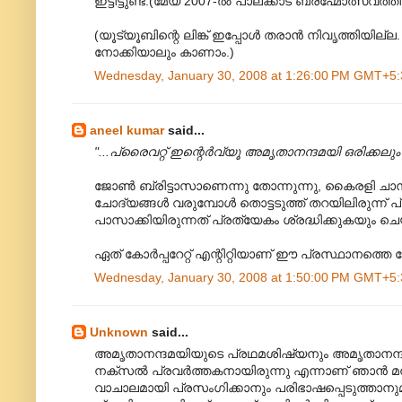
ഇട്ടിട്ടുണ്ട്.(മേയ് 2007-ല്‍ പാലക്കാട് ബ്രഹ്മോത്സവത്തില
(യൂട്യൂബിന്റെ ലിങ്ക് ഇപ്പോള്‍ തരാന്‍ നിവൃത്തിയില
നോക്കിയാലും കാണാം.)
Wednesday, January 30, 2008 at 1:26:00 PM GMT+5:
aneel kumar
said...
"...പ്രൈവറ്റ് ഇന്റെര്‍വ്യൂ അമൃതാനന്ദമയി‍ ഒരിക്കലു
ജോണ്‍ ബ്രിട്ടാസാണെന്നു തോന്നുന്നു, കൈരളി ചാനലില
ചോദ്യങ്ങള്‍ വരുമ്പോള്‍ തൊട്ടടുത്ത് തറയിലിരുന്ന
പാസാക്കിയിരുന്നത് പ്രത്യേകം ശ്രദ്ധിക്കുകയും ചെ
ഏത് കോര്‍പ്പറേറ്റ് എന്റിറ്റിയാണ് ഈ പ്രസ്ഥാനത്ത
Wednesday, January 30, 2008 at 1:50:00 PM GMT+5:
Unknown
said...
അമൃതാനന്ദമയിയുടെ പ്രഥമശിഷ്യനും അമൃതാനന്ദമ
നക്സല്‍ പ്രവര്‍ത്തകനായിരുന്നു എന്നാണ് ഞാന്‍ മനസ
വാചാലമായി പ്രസംഗിക്കാനും പരിഭാഷപ്പെടുത്താനുമു