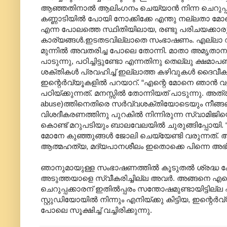
ആഞ്ഞതിനാല്‍ ആലിംഗനം ചെയ്യാന്‍ നിന്ന ചെറുപ്പക്ക
കണ്ണാടിയില്‍ പോയി നോക്കിക്കേ എന്തു നല്ലതാ മോന്
എന്ന പോലത്തെ സ്ഥിതിയിലായ, രണ്ടു പരിചയക്കാരുടെ 
കാര്യങ്ങള്‍.ഇടതടവില്ലാതെ സംഭാഷണം. എല്ലാ വ
മുന്നില്‍ അവതരിച്ച പോലെ തോന്നി. മാതാ അമൃതാനന
പാടുന്നു, പഠിച്ചിട്ടുണ്ടോ എന്നതിനു തെല്ലു ക്ഷമാപ
ശക്തികള്‍ പ്രവഹിച്ച് ഇല്ലാത്ത കഴിവുകള്‍ ദൈവീ
ഇന്റെര്‍വ്യൂകളില്‍ പറയാറ്. “എന്റെ മോനെ ഞാന്‍ വ
പഠിയ്ക്കുന്നത്. മനസ്സില്‍ തോന്നിയത് പാടുന്നു. അ
abuse)ത്തിനെതിരെ സര്‍വ്വശക്തിയോടെയും നീങ്ങണ
വിശദീകരണത്തിനു‍ പുറകില്‍ നിന്നിരുന്ന സ്വാമി
കൊണ്ട് മറുപടിയും ബാലവേലയില്‍‍ ചുരുങ്ങിപ്പോയി. 
മോനേ കുഞ്ഞുങ്ങള്‍ ജോലി ചെയ്യേണ്ടി വരുന്നത്. ആദ്യ
ആത്മഹത്യ, മദ്യപാനശീലം ഇതൊക്കെ പിന്നെ അഭ
ഞാനുമായുള്ള സംഭാഷണത്തില്‍ കൂടുതല്‍ ശ്രദ്ധ കേ
അടുത്തയാളെ സ്വീകരിച്ചില്ല അവര്‍. അങ്ങനെ എ
ചെറുപ്പക്കാരന് ഇതില്‍പ്പരം സന്തോഷമുണ്ടായിട്ടില്ല
സ്റ്റുഡിയോയില്‍ നിന്നും എനിയ്ക്കു കിട്ടിയ, ഇന്റെര്
പോലെ സൂക്ഷിച്ച് വച്ചിരിക്കുന്നു.