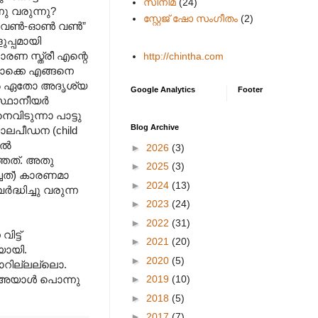
സിനിമ
(24)
നു വരുന്നു?
സ്റ്റേജ് ഷോ സംഗീതം
(2)
 വണ്‍-ഓണ്‍ വണ്‍”
ുപ്പമായി
ണ സ്ത്രീ എന്റെ
http://chintha.com
ടൊക്കെ എങ്ങനെ
ങളില്‍ ഏതോ അദൃശ്യ
Google Analytics
Footer
്ഥാനീയര്‍
വിടുന്നാ പാട്ടു
Blog Archive
 ബാലപീഡന (child
്‍
►
2026
(3)
ത്തത്. അതു
►
2025
(3)
ച്ചത്) കാരണമാ
►
2024
(13)
ദ്ധിച്ചു വരുന്ന
►
2023
(24)
►
2022
(31)
ട്ട്
►
2021
(20)
യായി.
►
2020
(5)
്ടാറില്ലല്ലൊ.
►
2019
(10)
ത് അയാള്‍ പൊന്നു
►
2018
(5)
►
2017
(7)