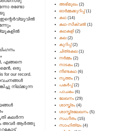
ു. ഞാനൊരു
അഭിമുഖം
(2)
ന്നോ രണ്ടോ
ഓർമ്മക്കുറിപ്പ്
(1)
്യൂ
കഥ
(14)
ന്റെര്‍വ്യൂവില്‍
കഥ-സീക്വല്‍
(1)
ന്നും
കഥകളി
(2)
്യൂകളില്‍
കല
(2)
കുറിപ്പ്
(2)
ആലിംഗനം
ചിത്രകല
(1)
ം
നർമ്മം
(2)
്‍, എങ്ങനെ
നാടകം
(2)
െന്‍, ഒരു
നീണ്ടകഥ
(6)
for our record.
നൃത്തം
(7)
വചനങ്ങള്‍
പകര്‍പ്പ്
(2)
്ചു നില്ക്കുന്ന
പാചകം
(6)
ലേഖനം
(29)
ങ്ങള്‍
ശാസ്ത്രം
(4)
രം
ശാസ്ത്രലേഖനം
(5)
ി കലര്‍ന്ന
സംഗീതം
(15)
 അവര്‍ ആര്‍ത്തു
സാഹിത്യം
(4)
ുറകോട്ട്