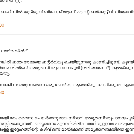
്‍ നിന്നും).
്ല. ഓഫീസില്‍ യൂട്യൂബ് ബ്ലോക്ക് ആണ്. എന്റെ ഓര്‍ക്കുട്ട് വീഡിയോവില
30
ം നല്‍കാറില്ല"
്‍ ഇതേ അമ്മയെ ഇന്റര്‍വ്യൂ ചെയ്യുന്നതു കാണിച്ചിട്ടുണ്ട്. കുഴയ്ക
് പ്രഥമ ശിഷ്യന്‍ അമൃതസ്വരൂപാനന്ദപുരി (ശരിയാണോ?) കുഴയ്ക്കുന്ന
യ്തു.
െ നോക്കി നടത്തുന്നതെന്ന ഒരു ചോദ്യം ആരെങ്കിലും ചോദിക്കുമോ എന്
30
യി മഠം വൈസ്‌ ചെയര്‍മാനുമായ സ്വാമി അമൃതസ്വരൂപാനന്ദപുരി ഒ
്സിലാക്കുന്നത് . തെറ്റാണോ എന്നറിയില്ല . അറിവുള്ളവര്‍ പറയുമെന്ന
ള്ള ഇദ്ദേഹത്തിന്റെ കഴിവ് ഒന്ന് മാത്രമാണ് അമൃതാനന്ദമയിയെ ഇന്