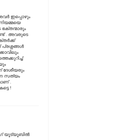
വര്‍ ഇപ്പൊഴും
മണിയമ്മയെ
ഭക്തന്മാരും
്ട് . അവരുടെ
ര്‍ക്ക്
്രശ്നങ്ങള്‍
ക്കാവിലും
െക്കുറിച്ച്
യും
ന് ദേശീയരും
ന്ന സത്യം
ാണ് .
്ടെ !
ഗ് യൂട്യൂബില്‍