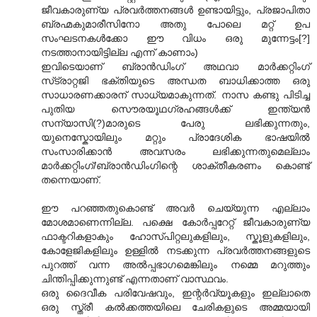
ജീവകാരുണ്യ പ്രവര്‍ത്തനങ്ങള്‍ ഉണ്ടായിട്ടും, പ്രജാപിതാ
ബ്രഹ്മകുമാരീസിനോ അതു പോലെ മറ്റ് ഉപ
സംഘടനകള്‍ക്കോ ഈ വിധം ഒരു മുന്നേട്ടം[?]
നടത്താനായിട്ടില്ല എന്ന് കാണാം)
ഇവിടെയാണ് ബ്രാന്‍ഡിംഗ് അഥവാ മാര്‍ക്കറ്റിംഗ്
സ്‌ട്രാറ്റജി ഭക്തിയുടെ അന്ധത ബാധിക്കാത്ത ഒരു
സാധാരണക്കാരന് സാധ്യമാകുന്നത്. നാസ കണ്ടു പിടിച്ച
പുതിയ സൌരയൂഥഗ്രഹങ്ങള്‍ക്ക് ഇന്ത്യന്‍
സന്യാസി(?)മാരുടെ പേരു ലഭിക്കുന്നതും,
യുനെസ്കോയിലും മറ്റും പ്രാദേശിക ഭാഷയില്‍
സംസാരിക്കാന്‍ അവസരം ലഭിക്കുന്നതുമെല്ലാം
മാര്‍ക്കറ്റിംഗ്/ബ്രാന്‍ഡിംഗിന്റെ ശാക്തീകരണം കൊണ്ട്
തന്നെയാണ്.
ഈ പറഞ്ഞതുകൊണ്ട് അവര്‍ ചെയ്യുന്ന എല്ലാം
മോശമാണെന്നില്ല. പക്ഷെ കോര്‍പ്പറേറ്റ് ജീവകാരുണ്യ
ഫാക്ടറികളാകും ഹോസ്പിറ്റലുകളിലും, സ്കൂളുകളിലും,
കോളേജികളിലും ഉള്ളില്‍ നടക്കുന്ന പ്രവര്‍ത്തനങ്ങളുടെ
പുറത്ത് വന്ന അല്‍പ്പഭാഗമെങ്കിലും നമ്മെ മറുത്തും
ചിന്തിപ്പിക്കുന്നുണ്ട് എന്നതാണ് വാസ്ഥവം.
ഒരു ദൈവീക പരിവേഷവും, ഇന്റര്‍വ്യൂകളും ഇല്ലാതെ
ഒരു സ്ത്രീ കല്‍ക്കത്തയിലെ ചേരികളുടെ അമ്മയായി