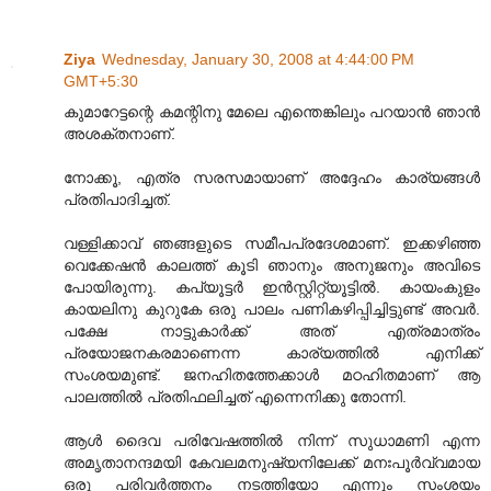
Ziya
Wednesday, January 30, 2008 at 4:44:00 PM
GMT+5:30
കുമാറേട്ടന്റെ കമന്റിനു മേലെ എന്തെങ്കിലും പറയാന്‍ ഞാന്‍
അശക്തനാണ്.
നോക്കൂ, എത്ര സരസമായാണ് അദ്ദേഹം കാര്യങ്ങള്‍
പ്രതിപാദിച്ചത്.
വള്ളിക്കാവ് ഞങ്ങളുടെ സമീപപ്രദേശമാണ്. ഇക്കഴിഞ്ഞ
വെക്കേഷന്‍ കാലത്ത് കൂടി ഞാനും അനുജനും അവിടെ
പോയിരുന്നു. കപ്യൂട്ടര്‍ ഇന്‍സ്റ്റിറ്റ്യൂട്ടില്‍. കായംകുളം
കായലിനു കുറുകേ ഒരു പാ‍ലം പണികഴിപ്പിച്ചിട്ടുണ്ട് അവര്‍.
പക്ഷേ നാട്ടുകാര്‍ക്ക് അത് എത്രമാത്രം
പ്രയോജനകരമാണെന്ന കാര്യത്തില്‍ എനിക്ക്
സംശയമുണ്ട്. ജനഹിതത്തേക്കാള്‍ മഠഹിതമാണ് ആ
പാലത്തില്‍ പ്രതിഫലിച്ചത് എന്നെനിക്കു തോന്നി.
ആള്‍ ദൈവ പരിവേഷത്തില്‍ നിന്ന് സുധാമണി എന്ന
അമൃതാനന്ദമയി കേവലമനുഷ്യനിലേക്ക് മനഃപൂര്‍വ്വമായ
ഒരു പരിവര്‍ത്തനം നടത്തിയോ എന്നും സംശയം