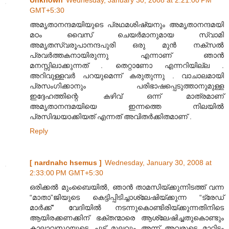
Unknown
Wednesday, January 30, 2008 at 2:21:00 PM
GMT+5:30
അമൃതാനന്ദമയിയുടെ പ്രഥമശിഷ്യനും അമൃതാനന്ദമയി
മഠം വൈസ്‌ ചെയര്‍മാനുമായ സ്വാമി
അമൃതസ്വരൂപാനന്ദപുരി ഒരു മുന്‍ നക്സല്‍
പ്രവര്‍ത്തകനായിരുന്നു എന്നാണ് ഞാന്‍
മനസ്സിലാക്കുന്നത് . തെറ്റാണോ എന്നറിയില്ല .
അറിവുള്ളവര്‍ പറയുമെന്ന് കരുതുന്നു . വാചാലമായി
പ്രസംഗിക്കാനും പരിഭാഷപ്പെടുത്താനുമുള്ള
ഇദ്ദേഹത്തിന്റെ കഴിവ് ഒന്ന് മാത്രമാണ്
അമൃതാനന്ദമയിയെ ഇന്നത്തെ നിലയില്‍
പ്രസിദ്ധയാക്കിയത് എന്നത് അവിതര്‍ക്കിതമാണ് .
Reply
[ nardnahc hsemus ]
Wednesday, January 30, 2008 at
2:33:00 PM GMT+5:30
ഒരിക്കല്‍ മുംബൈയില്‍, ഞാന്‍ താമസിയ്ക്കുന്നിടത്ത് വന്ന
“മാതാ”ജിയുടെ കെട്ടിപ്പിടിച്ചാശ്ലേഷിയ്ക്കുന്ന “ട്രേഡ്
മാര്‍ക്ക്” വേദിയില്‍ നടന്നുകൊണ്ടിരിയ്ക്കുന്നതിനിടെ
ആയിര‍ക്കണക്കിന് ഭക്തന്മാരെ ആശ്ലേഷിച്ചതുകൊണ്ടും
കാലാവസ്ഥയുടെ ചൂട് മൂലവും അന്ന് അവരുടെ മാറിടം