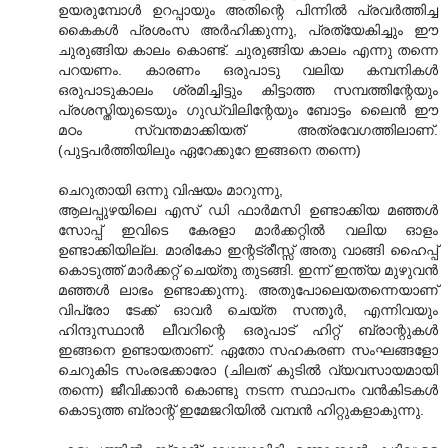
ഉയരുമ്പോള്‍ ഉറപ്പായും അതിന്റെ പിന്നില്‍ പ്രവര്‍ത്തിച്ച
കൈകള്‍ പ്രശംസ അര്‍ഹിക്കുന്നു, പ്രത്യേകിച്ചും ഈ
ചുരുങ്ങിയ കാലം കൊണ്ട്. ചുരുങ്ങിയ കാലം എന്നു തന്നെ
പറയണം. കാരണം ഒരുപാടു വലിയ കമ്പനികള്‍
ഒരുപാടുകാലം ശ്രമിച്ചിട്ടും കിട്ടാത്ത സമ്പത്തിന്റേയും
പ്രശസ്തിയുടെയും ഗുഡ്‌വിലിന്റേയും ബോട്ടം ലൈന്‍ ഈ
മഠം സ്വന്തമാക്കിയത് അത്രവേഗത്തിലാണ്.
(പുട്ടപര്‍ത്തിയിലും ഏറേക്കുറേ ഇങ്ങനെ തന്നെ)
ചെറുതായി ഒന്നു വിഷയം മാറുന്നു,
ആലപ്പുഴയിലെ എസ് ഡി ഫാര്‍മസി ഉണ്ടാക്കിയ മഞ്ഞള്‍
സോപ്പ് ഇവിടെ കേരളാ മാര്‍ക്കറ്റില്‍ വലിയ ഓളം
ഉണ്ടാക്കിയില്ല. മാരികോ ഇന്റട്രീസ്സ് അതു വാങ്ങി ഹൈപ്പ്
കൊടുത്ത് മാര്‍ക്കറ്റ് ചെയ്തു തുടങ്ങി. ഇന്ന് ഇന്ത്യ മുഴുവന്‍
മഞ്ഞള്‍ ലാഭം ഉണ്ടാക്കുന്നു. അതുപോലെയതന്നെയാണ്
വിപ്രോ ടേക്ക് ഓവര്‍ ചെയ്ത സന്തൂര്‍, എന്നിവയും
ഹിന്ദുസ്ഥാന്‍ ലീവറിന്റെ ഒരുപാട് ഹിറ്റ് ബ്രാന്റുകള്‍
ഇങ്ങനെ ഉണ്ടായതാണ്. ഏതോ സഹകരണ സംഘങ്ങളോ
ചെറുകിട സംരഭക്കാരോ (ചിലത് കുടില്‍ വ്യവസായമായി
തന്നെ) ജീവിക്കാന്‍ കൊണ്ടു നടന്ന സ്ഥാപനം വന്‍‌കിടകള്‍
കൊടുത്ത ബ്രാന്റ് ഇമേജറിയില്‍ വമ്പന്‍ ഹിറ്റുകളാകുന്നു.