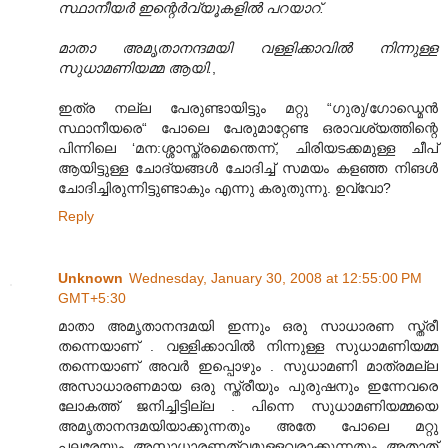
സ്ഥാനീയര്‍ ഇന്റെര്‍വ്യൂകളില്‍ പറയാറ്.
മാതാ അമൃതാനന്ദമയി വള്ളിക്കാവില്‍ നിന്നുള്ള
സുധാമണിയമ്മ ആയി.
,
ഇത്ര നല്ല പേരുണ്ടായിട്ടും മറ്റു “ഗുരു/ഗോഡ്മെന്‍
സ്ഥാനീയരെ“ പോലെ പേരുമാറ്റേണ്ട ഒരാവശ്യത്തിന്റെ
പിന്നിലെ ‘മന:ശ്ശാസ്ത്രമെന്തെന്ന്, ചിരിയടക്കമുള്ള ചീപ്
ആയിട്ടുള്ള ചോദ്യങ്ങള്‍ ചോദിച്ച് സമയം കളഞ്ഞ നിങള്‍
ചോദിച്ചിരുന്നിട്ടുണ്ടാകും എന്നു കരുതുന്നു. ഉവ്വോ?
Reply
Unknown
Wednesday, January 30, 2008 at 12:55:00 PM
GMT+5:30
മാതാ അമൃതാനന്ദമയി ഇന്നും ഒരു സാധാരണ സ്ത്രീ
തന്നെയാണ് . വള്ളിക്കാവില്‍ നിന്നുള്ള സുധാമണിയമ്മ
തന്നെയാണ് അവര്‍ ഇപ്പൊഴും . സുധാമണി മാത്രമല്ല
അസാധാരണമായ ഒരു സ്ത്രീയും പുരുഷനും ഇന്നേവരെ
ലോകത്ത് ജനിച്ചിട്ടില്ല . പിന്നെ സുധാമണിയമ്മയെ
അമൃതാനന്ദമയിയാക്കുന്നതും അതേ പോലെ മറ്റു
പലരേയും അസാധാരണത്വമുള്ളവരാക്കുന്നതും അതാത്