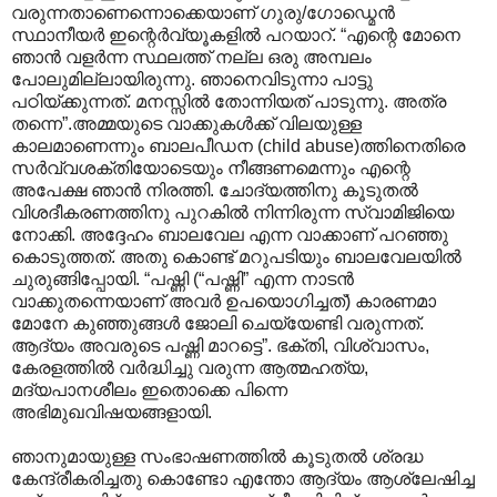
വരുന്നതാണെന്നൊക്കെയാണ് ഗുരു/ഗോഡ്മെന്‍
സ്ഥാനീയര്‍ ഇന്റെര്‍വ്യൂകളില്‍ പറയാറ്. “എന്റെ മോനെ
ഞാന്‍ വളര്‍ന്ന സ്ഥലത്ത് നല്ല ഒരു അമ്പലം
പോലുമില്ലായിരുന്നു. ഞാനെവിടുന്നാ പാട്ടു
പഠിയ്ക്കുന്നത്. മനസ്സില്‍ തോന്നിയത് പാടുന്നു. അത്ര
തന്നെ”.‍അമ്മയുടെ വാക്കുകള്‍ക്ക് വിലയുള്ള
കാലമാണെന്നും ബാലപീഡന (child abuse)ത്തിനെതിരെ
സര്‍വ്വശക്തിയോടെയും നീങ്ങണമെന്നും എന്റെ
അപേക്ഷ ഞാന്‍ നിരത്തി. ചോദ്യത്തിനു കൂടുതല്‍
വിശദീകരണത്തിനു‍ പുറകില്‍ നിന്നിരുന്ന സ്വാമിജിയെ
നോക്കി. അദ്ദേഹം ബാലവേല എന്ന വാക്കാണ് പറഞ്ഞു
കൊടുത്തത്. അതു കൊണ്ട് മറുപടിയും ബാലവേലയില്‍‍
ചുരുങ്ങിപ്പോയി. “പഷ്ണി (“പഷ്ണി” എന്ന നാടന്‍
വാക്കുതന്നെയാണ് അവര്‍ ഉപയൊഗിച്ചത്) കാരണമാ
മോനേ കുഞ്ഞുങ്ങള്‍ ജോലി ചെയ്യേണ്ടി വരുന്നത്.
ആദ്യം അവരുടെ പഷ്ണി മാറട്ടെ”. ഭക്തി, വിശ്വാസം,
കേരളത്തില്‍ വര്‍ദ്ധിച്ചു വരുന്ന ആത്മഹത്യ,
മദ്യപാനശീലം ഇതൊക്കെ പിന്നെ
അഭിമുഖവിഷയങ്ങളായി.
ഞാനുമായുള്ള സംഭാഷണത്തില്‍ കൂടുതല്‍ ശ്രദ്ധ
കേന്ദ്രീകരിച്ചതു കൊണ്ടോ എന്തോ ആദ്യം ആശ്ലേഷിച്ച