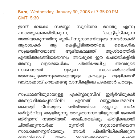
Suraj
Wednesday, January 30, 2008 at 7:35:00 PM
GMT+5:30
ഇന്ന് ലോകാ സമസ്താ സുഖിനോ ഭവന്തു എന്നു
പറഞ്ഞുകൊണ്ടിരിക്കുന്ന, ‘കെട്ടിപ്പിടിക്കുന്ന
അമ്മ’യാകുന്നതിനു മുന്‍പ് സുധാമണിയുടെ സന്ദര്‍ശകര്‍/
ആരാധകര്‍ ആ കെട്ടിപ്പിടിത്തത്തിലെ ലൈംഗിക
സുഖത്തിനായാണ് ആദ്യകാലത്ത് ആശ്രമത്തില്‍
എത്തിത്തുടങ്ങിയതെന്നും അവരുടെ ഈ ചെയ്തികളില്‍
അന്നു വളരെയധികം പ്രതിഷേധിച്ച അവരുടെ
സഹോദരന്‍ ദുരൂഹ സാഹചര്യത്തില്‍
മരണപ്പെട്ടതെന്നുമൊക്കെയുള്ള കഥകളും വള്ളിക്കാവ്/
വവ്വാക്കാവ്/പറയക്കടവു വാസികളിലെ പഴമക്കാര്‍ പറയും.
സുധാമണിയുമായുള്ള എക്സ്ക്ലൂസീവ് ഇന്റര്‍വ്യൂകള്‍
അനുവദിക്കപ്പെടാറില്ല എന്നത് വസ്തുതാപരമല്ല.
കൈരളി ടീവിയുടെ ചരിത്രത്തിലെ ഏറ്റവും നല്ല
ഒരിന്റര്‍വ്യൂ ആയിരുന്നു അമൃതാനന്ദമയിയുമായി ജോണ്‍
ബ്രിട്ടാസ് നടത്തിയത്. അല്പമെങ്കിലും ക്രിട്ടിക്കലായി
ചിന്തിക്കുന്നവര്‍ക്ക് മുന്നില്‍ സുധാമണിയെന്ന
സാധാരണസ്ത്രീയേയും അവര്‍ പ്രതിനിധീ‍കരിക്കുന്ന
ബ്രാന്‍ഡഡ് ആയ ‘മൂല്യങ്ങളെയും’ കച്ചവട