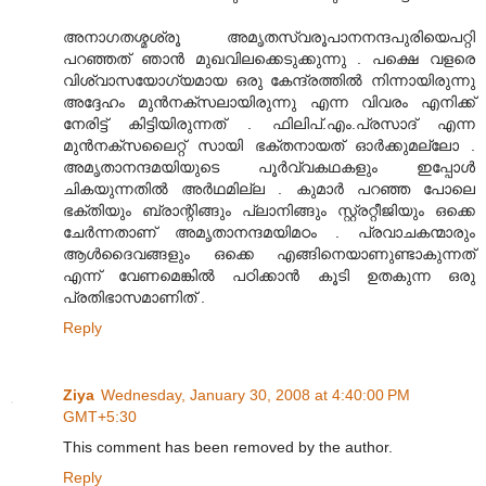
അനാഗതശ്മശ്രൂ അമൃതസ്വരൂപാനനന്ദപുരിയെപറ്റി
പറഞ്ഞത് ഞാന്‍ മുഖവിലക്കെടുക്കുന്നു . പക്ഷെ വളരെ
വിശ്വാസയോഗ്യമായ ഒരു കേന്ദ്രത്തില്‍ നിന്നായിരുന്നു
അദ്ദേഹം മുന്‍‌നക്സലായിരുന്നു എന്ന വിവരം എനിക്ക്
നേരിട്ട് കിട്ടിയിരുന്നത് . ഫിലിപ്.എം.പ്രസാദ് എന്ന
മുന്‍‌നക്സലൈറ്റ് സായി ഭക്തനായത് ഓര്‍ക്കുമല്ലോ .
അമൃതാനന്ദമയിയുടെ പൂര്‍വ്വകഥകളും ഇപ്പോള്‍
ചികയുന്നതില്‍ അര്‍ഥമില്ല . കുമാര്‍ പറഞ്ഞ പോലെ
ഭക്തിയും ബ്രാന്റിങ്ങും പ്ലാനിങ്ങും സ്റ്റ്രറ്റീജിയും ഒക്കെ
ചേര്‍ന്നതാണ് അമൃതാനന്ദമയിമഠം . പ്രവാചകന്മാരും
ആള്‍ദൈവങ്ങളും ഒക്കെ എങ്ങിനെയാണുണ്ടാകുന്നത്
എന്ന് വേണമെങ്കില്‍ പഠിക്കാന്‍ കൂടി ഉതകുന്ന ഒരു
പ്രതിഭാസമാണിത് .
Reply
Ziya
Wednesday, January 30, 2008 at 4:40:00 PM
GMT+5:30
This comment has been removed by the author.
Reply