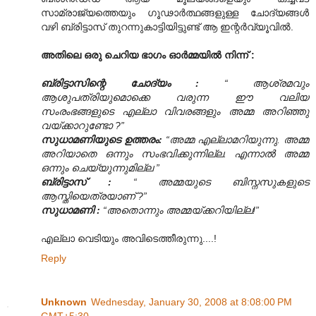
സാമ്രാജ്യത്തെയും ഗൂഢാര്‍ത്ഥങ്ങളുള്ള ചോദ്യങ്ങള്‍
വഴി ബ്രിട്ടാസ് തുറന്നുകാട്ടിയിട്ടുണ്ട് ആ ഇന്റര്‍വ്യൂവില്‍.
അതിലെ ഒരു ചെറിയ ഭാഗം ഓര്‍മ്മയില്‍ നിന്ന് :
ബ്രിട്ടാസിന്റെ ചോദ്യം :
“ ആശ്രമവും
ആശുപത്രിയുമൊക്കെ വരുന്ന ഈ വലിയ
സംരംഭങ്ങളുടെ എല്ലാ വിവരങ്ങളും അമ്മ അറിഞ്ഞു
വയ്ക്കാറുണ്ടോ ?”
സുധാമണിയുടെ ഉത്തരം:
“അമ്മ എല്ലാമറിയുന്നു. അമ്മ
അറിയാതെ ഒന്നും സംഭവിക്കുന്നില്ല. എന്നാല്‍ അമ്മ
ഒന്നും ചെയ്യുന്നുമില്ല ”
ബ്രിട്ടാസ് :
“ അമ്മയുടെ ബിസ്നസുകളുടെ
ആസ്തിയെത്രയാണ് ?”
സുധാമണി :
“അതൊന്നും അമ്മയ്ക്കറിയില്ല!”
എല്ലാ വെടിയും അവിടെത്തീരുന്നു....!
Reply
Unknown
Wednesday, January 30, 2008 at 8:08:00 PM
GMT+5:30