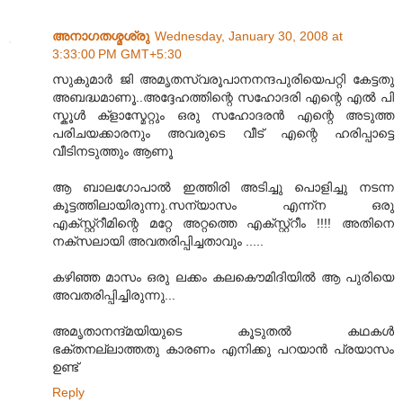
അനാഗതശ്മശ്രു
Wednesday, January 30, 2008 at
3:33:00 PM GMT+5:30
സുകുമാര്‍ ജി അമൃതസ്വരൂപാനനന്ദപുരിയെപറ്റി കേട്ടതു
അബദ്ധമാണൂ..അദ്ദേഹത്തിന്റെ സഹോദരി എന്റെ എല്‍ പി
സ്കൂള്‍ ക്ളാസ്മേറ്റും ഒരു സഹോദരന്‍ എന്റെ അടുത്ത
പരിചയക്കാരനും അവരുടെ വീട് എന്റെ ഹരിപ്പാട്ടെ
വീടിനടുത്തും ആണൂ
ആ ബാലഗോപാല്‍ ഇത്തിരി അടിച്ചു പൊളിച്ചു നടന്ന
കൂട്ടത്തിലായിരുന്നു.സന്യാസം എന്ന്ന ഒരു
എക്സ്റ്റ്റീമിന്റെ മറ്റേ അറ്റത്തെ എക്സ്റ്റ്റീം !!!! അതിനെ
നക്സലായി അവതരിപ്പിച്ചതാവും .....
കഴിഞ്ഞ മാസം ഒരു ലക്കം കലകൌമിദിയില്‍ ആ പുരിയെ
അവതരിപ്പിച്ചിരുന്നു...
അമൃതാനന്ദ്മയിയുടെ കൂടുതല്‍ കഥകള്‍
ഭക്തനല്ലാത്തതു കാരണം എനിക്കു പറയാന്‍ പ്രയാസം
ഉണ്ട്
Reply