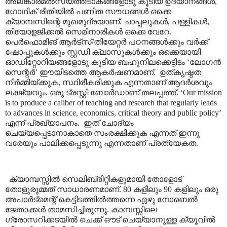
അലങ്കാരമൽസ്യത്തടാകങ്ങളോടു കൂടിയ ഉദ്യാനങ്ങൾ
,
ഗോഥിക് രീതിയിൽ പണിത സൗധങ്ങൾ ഒക്കെ
ക്യാമ്പസിന്റെ മുഖമുദ്രയാണ്. ചാപ്പലുകൾ
,
പള്ളികൾ
,
തിയോളജിക്കൽ സെമിനാരികൾ ഒക്കെ വേറേ.
പെർഫൊമിങ് ആർട്സ്/തിയേറ്റർ പഠനങ്ങൾക്കും വർക്ക്
ഷോപ്പുകൾക്കും സ്റ്റഡി ക്ലാസുകൾക്കും ഒക്കെയായി
ഓഡിറ്റോറിയങ്ങളോടു കൂടിയ ബഹുനിലക്കെട്ടിടം
‘
ലോഗൻ
സെന്റർ
’
ഈയിടത്തെ ആകർഷണമാണ്.
ഉത്കൃഷ്ഠത
നിർമ്മിയ്ക്കുക
,
സ്ഥിരീകരിക്കുക എന്നതാണ് ആദർശവും
ലക്ഷ്യവും. ഒരു ട്രസ്റ്റി ബോർഡാണ് തലപ്പത്ത്.
‘Our mission
is to produce a caliber of teaching and research that regularly leads
to advances in science, economics, critical theory and public policy’
എന്ന് പ്രഖ്യാപനം
.
ഇത് ചോദ്യം
ചെയ്യപ്പെടാനാകാതെ സംരക്ഷിക്കുക എന്നത് ഇന്നു
വരേയും പാലിക്കപ്പെടുന്നു എന്നതാണ് പ്രത്യേകത.
ക്യാമ്പസ്സിൽ സെലിബ്രിറ്റികളുമായി തോളോട്
തോളുരുമ്മത് സാധാരണമാണ്. 80 കളിലും 90 കളിലും ഒരു
അപാർട്മെന്റ് കെട്ടിടത്തിൽത്തന്നെ ഏഴു നോബെൽ
ജേതാക്കൾ താമസിച്ചിരുന്നു. കാമ്പസ്സിലെ
ഗ്രോസറിക്കടയിൽ ചെക്ക് ഔട് ചെയ്യാനുള്ള ക്യൂവിൽ