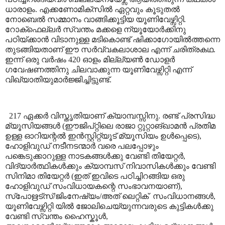
ധാരാളം. എക്കണോമിക്സിൽ ഏറ്റവും കൂടുതൽ
നോബെൽ സമ്മാനം വാങ്ങിക്കൂട്ടിയ യൂണിവേഴ്സിറ്റി.
റോക്ഫെല്ലർ സ്വന്തം മക്കളെ ന്യൂയോർക്കിനു
പഠിയ്ക്കാൻ വിടാനുള്ള മടികൊണ്ട് ഷിക്കാഗോയിൽത്തന്നെ
തുടങ്ങിയതാണ് ഈ സർവ്വകലാശാല എന്ന് ചരിത്രകഥ.
ഇന്ന് ഒരു വർഷം 420 ഓളം മില്ല്യൺ ഡോളർ
ഗവേഷണത്തിനു ചിലവാക്കുന്ന യൂണിവേഴ്സിറ്റി എന്ന്
വിഖ്യാതിയുമാർജ്ജിച്ചിട്ടുണ്ട്.
217 ഏക്കർ വിസ്തൃതിയാണ് ക്യാമ്പസ്സിനു. രണ്ട് പ്രസിദ്ധ
മ്യൂസിയങ്ങൾ (ഈജിപ്റ്റിലെ രാജാ റ്റുറ്റാങ്ഖാമൻ പ്രതിമ
ഉള്ള ഓറിയന്റൽ ഇൻസ്റ്റിറ്റ്യൂട് മ്യൂസിയം ഉൾപ്പെടെ)
,
ഹോളിവുഡ് നടീനടന്മാർ വരെ പലപ്പോഴും
പങ്കെടുക്കാറുള്ള നാടകങ്ങൾക്കു വേണ്ടി തിയേറ്റർ
,
വിദ്യാർത്ഥികൾക്കും ക്യാമ്പസ് നിവാസികൾക്കും വേണ്ടി
സിനിമാ തിയേറ്റർ (ഇത് ഇവിടെ പഠിച്ചിറങ്ങിയ ഒരു
ഹോളിവുഡ് സംവിധായകന്റെ സംഭാവനയാണ്)
,
സ്പോഋട്സ്/ജിംനേഷ്യം/അത് ലെറ്റിക്
സംവിധാനങ്ങൾ
,
യൂണിവേഴ്സിറ്റി യിൽ ജോലിചെയ്യുന്നവരുടെ കുട്ടികൾക്കു
വേണ്ടി സ്വന്തം ഹൈസ്കൂൾ
,