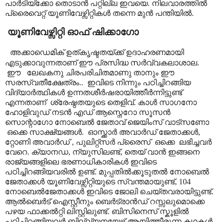
പാർടിയ്ക്കോ തൊടാൻ പറ്റില്ല ഇവയെ. നിലവാരത്തിൽ
പ്രൈവെറ്റ് യൂണിവേഴ്സിറ്റികൾ തന്നെ മുൻ പന്തിയിൽ.
യൂണിവേഴ്സിറ്റി ഓഫ് ഷിക്കാഗോ
അക്കാഡെമിക് ഉത്കൃഷ്ടതയ്ക്ക് ഉദാഹരണമായി
എടുക്കാവുന്നതാണ് ഈ പ്രസിദ്ധ സർവ്വകലാശാല.
ഈ
ലേഖകനു ചിരപരിചിതമാണു താനും ഈ
സരസ്വതീക്ഷേത്രം..
ഇവിടെ നിന്നും പഠിച്ചിറങ്ങിയ
വിദ്യാർത്ഥികൾ ഉന്നതശീർഷരായിത്തീർന്നിട്ടുണ്ട്
എന്നതാണ്
ശ്രേഷ്ഠതയുടെ തെളിവ്. കാൾ സാഗനോ
ഹോളിവുഡ് നടൻ എഡ് ആസ്നെറോ സൂസൻ
സൊന്റാഗോ നോബെൽ ജേതാവ് ജെയിംസ് വാട്സണോ
ഒക്കെ സാക്ഷ്യങ്ങൾ.
ഓസ്ക്കാർ അവാർഡ് ജേതാക്കൾ
,
റ്റോണി അവാർഡ്
,
പുലിറ്റ്സർ പ്രൈസ്
ഒക്കെ
ലഭിച്ചവർ
വേറെ. ക്യാനഡ
,
ന്യുസിലണ്ട്
,
തെയ് വാൻ ഇങ്ങനെ
രാജ്യങ്ങളിലെ ഭരണാധികാരികൾ ഇവിടെ
പഠിച്ചിറങ്ങിയവരിൽ ഉണ്ട്. മുപ്പതിൽക്കൂടുതൽ നോബെൽ
ജേതാക്കൾ യൂണിവേഴ്സിറ്റിയുടെ സ്വന്തമായുണ്ട്
, 104
നോബെൽജേതാക്കൾ ഇവിടെ ജോലി ചെയ്തവരായിട്ടുണ്ട്.
ആൽബെർട് ഐസ്റ്റീനും ബെർട്രാൻഡ് റസ്സലുമൊക്കെ
പഴയ ഫാക്കൽറ്റി ലിസ്റ്റിലുണ്ട്. ബിസിനെസ് സ്കൂളിൽ
പഠിച്ചിറങ്ങിയവർ ബില്ല്യനയേഴ്സ് ആയിത്തീരുന്ന കഥകൾ