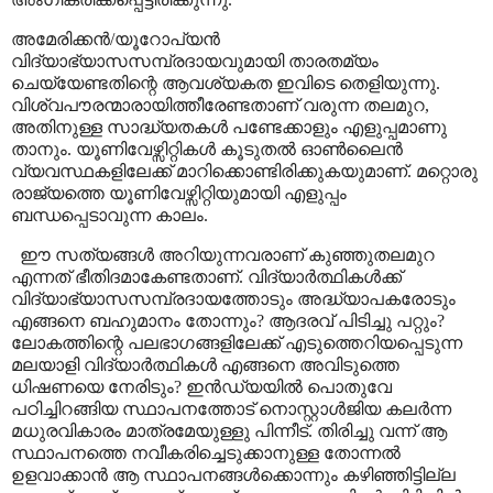
അമേരിക്കൻ/യൂറോപ്യൻ
വിദ്യാഭ്യാസസമ്പ്രദായവുമായി താരതമ്യം
ചെയ്യേണ്ടതിന്റെ ആവശ്യകത ഇവിടെ തെളിയുന്നു.
വിശ്വപൗരന്മാരായിത്തീരേണ്ടതാണ് വരുന്ന തലമുറ
,
അതിനുള്ള സാദ്ധ്യതകൾ പണ്ടേക്കാളും എളുപ്പമാണു
താനും. യൂണിവേഴ്സിറ്റികൾ കൂടുതൽ ഓൺലൈൻ
വ്യവസ്ഥകളിലേക്ക് മാറിക്കൊണ്ടിരിക്കുകയുമാണ്. മറ്റൊരു
രാജ്യത്തെ യൂണിവേഴ്സിറ്റിയുമായി എളുപ്പം
ബന്ധപ്പെടാവുന്ന കാലം.
ഈ സത്യങ്ങൾ അറിയുന്നവരാണ് കുഞ്ഞുതലമുറ
എന്നത് ഭീതിദമാകേണ്ടതാണ്. വിദ്യാർത്ഥികൾക്ക്
വിദ്യാഭ്യാസസമ്പ്രദായത്തോടും അദ്ധ്യാപകരോടും
എങ്ങനെ ബഹുമാനം തോന്നും
?
ആദരവ് പിടിച്ചു പറ്റും
?
ലോകത്തിന്റെ പലഭാഗങ്ങളിലേക്ക് എടുത്തെറിയപ്പെടുന്ന
മലയാളി വിദ്യാർത്ഥികൾ എങ്ങനെ അവിടുത്തെ
ധിഷണയെ നേരിടും
?
ഇൻഡ്യയിൽ പൊതുവേ
പഠിച്ചിറങ്ങിയ സ്ഥാപനത്തോട് നൊസ്റ്റാൾജിയ കലർന്ന
മധുരവികാരം മാത്രമേയുള്ളു പിന്നീട്. തിരിച്ചു വന്ന് ആ
സ്ഥാപനത്തെ നവീകരിച്ചെടുക്കാനുള്ള തോന്നൽ
ഉളവാക്കാൻ ആ സ്ഥാപനങ്ങൾക്കൊന്നും കഴിഞ്ഞിട്ടില്ല