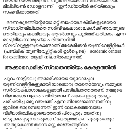
വ്യവസായപ്രമുഖൻ ബൂത് ഒരിയ്ക്കൽ നൽകിയത് 300
മില്ല്യൺ ഡോളറാണ്.
ഇൻഡ്യയിൽ ഒരിയ്ക്കലും
സംഭവിക്കാത്തത്.
ഭരണകൂടത്തിന്റേയോ മറ്റ് ബാഹ്യശക്തികളുടേയോ
സ്വാധീനമില്ലാതെ സർവ്വകലാശാലകൾക്ക് അവയുടെ
ദൗത്യവും ലക്ഷ്യവും ആദർശവും പൂർത്തീകരിക്കാം എന്ന
രാഷ്ട്രീയ/സാമൂഹ്യ പരിതസ്ഥിതി
നിലവിലുള്ളതുകൊണ്ടാണ് അമേരിക്കൻ യൂണിവേഴ്സിറ്റികൾ
(പബ്ലിക് യൂണിവേഴ്സിറ്റികൾ ഉൾപ്പെടെ)
academic centers
for excellence
ആയി നിലനിൽക്കുന്നത്.
അക്കാഡെമിക് സ്വാതന്ത്ര്യം കേരളത്തിൽ
പുറം നാട്ടിലെ ( അമേരിക്കയോ യൂറോപ്പോ)
യൂണിവേഴ്സിറ്റികളുമായി യാതൊരു താരതമ്യവും നമ്മുടെ
സർവ്വകലാശാലകളുമായി പാടില്ലാത്തതാണ്
,
നമ്മുടെ
വിഭവങ്ങൾ വളരെ പരിമിതമാണ്. പക്ഷേ ഇതു രണ്ടും
പരിചയിച്ച ഒരു വ്യക്തി എന്ന നിലയ്ക്കാണ് ഇതിനു
ഇവിടെ ഒരുമ്പെടുന്നത്.
ഇന്ന് ലോകത്തെമ്പാടും
വിദ്യാർത്ഥികളായെത്താൻ പ്രാപ്തരും അതിനു
തിടുക്കപ്പെടുന്നവരുമാണ് കേരളത്തിലെ പുതുതലമുറ.
അതുകൊണ്ട് തന്നെ മറ്റു രാജ്യങ്ങളിലെ