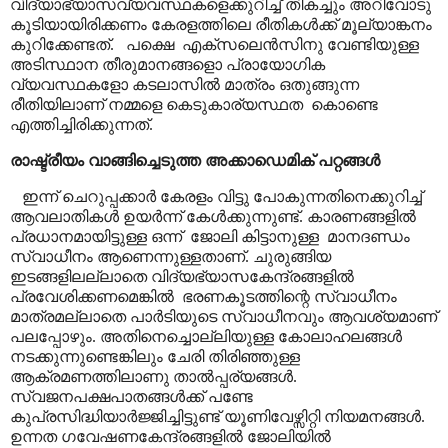
വിദ്യാഭ്യാസവ്യവസ്ഥകളെക്കുറിച്ച് തികച്ചും അറിവോടു
കൂടിയായിരിക്കണം കേരളത്തിലെ രീതികൾക്ക് മൂല്യാങ്കനം
കുറിക്കേണ്ടത്.
പക്ഷെ
എക്സലെൻസിനു വേണ്ടിയുള്ള
അടിസ്ഥാന തീരുമാനങ്ങളൊ പ്രായോഗിക
വ്യവസ്ഥകളോ കടലാസിൽ മാത്രം ഒതുങ്ങുന്ന
രീതിയിലാണ് നമ്മളെ കെടുകാര്യസ്ഥത
കൊണ്ടെ
എത്തിച്ചിരിക്കുന്നത്.
രാഷ്ട്രീയം വാങ്ങിച്ചെടുത്ത അക്കാഡെമിക് പറ്റങ്ങൾ
ഇന്ന് ചെറുപ്പക്കാർ കേരളം വിട്ടു പോകുന്നതിനെക്കുറിച്ച്
ആവലാതികൾ ഉയർന്ന് കേൾക്കുന്നുണ്ട്. കാരണങ്ങളിൽ
പ്രധാനമായിട്ടുള്ള ഒന്ന്
ജോലി കിട്ടാനുള്ള
മാനദണ്ഡം
സ്വാധീനം ആണെന്നുള്ളതാണ്. ചുരുങ്ങിയ
ഇടങ്ങളിലല്ലാതെ വിദ്യഭ്യാസകേന്ദ്രങ്ങളിൽ
പ്രവേശിക്കണമെങ്കിൽ
ഭരണകൂടത്തിന്റെ സ്വാധീനം
മാത്രമല്ലാതെ പാർടിയുടെ സ്വാധീനവും ആവശ്യമാണ്
പലപ്പോഴും. അതിനെച്ചൊല്ലിയുള്ള കോലാഹലങ്ങൾ
നടക്കുന്നുണ്ടെങ്കിലും ചേരി തിരിഞ്ഞുള്ള
ആക്രമണത്തിലാണു താൽപ്പര്യങ്ങൾ.
സ്വജനപക്ഷപാതങ്ങൾക്ക് പണ്ടേ
കുപ്രസിദ്ധിയാർജ്ജിച്ചിട്ടുണ്ട് യൂണിവേഴ്സിറ്റി നിയമനങ്ങൾ.
ഉന്നത ഗവേഷണകേന്ദ്രങ്ങളിൽ ജോലിയിൽ