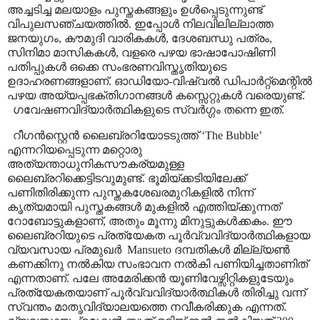
അച്ചടിച്ച മലയാളം പുസ്തകങ്ങളും ഉൾപ്പെടുന്നുണ്ട്
വിപുലസഞ്ചയത്തിൽ. ഇപ്പോൾ നിലവിലില്ലാത്ത
ജനയുഗം
,
കൗമുദി വാരികകൾ
,
ദേശബന്ധു പത്രം
,
സിനിമാ മാസികകൾ
,
വളരെ പഴയ ഭാഷാപോഷിണി
പതിപ്പുകൾ ഒക്കെ സംഭരണവിസ്തൃതിയുടെ
ഉദാഹരണങ്ങളാണ്. ഓഡിയോ-വിഷ്വൽ ഡിപാർറ്റ്മെന്റിൽ
പഴയ അയ്യപ്പഭക്തിഗാനങ്ങൾ കസ്സെറ്റുകൾ വരെയുണ്ട്.
ഗവേഷണവിദ്യാർത്ഥികളുടെ സ്വർഗ്ഗം തന്നെ ഇത്.
റീഗൻസ്റ്റെൻ ലൈബ്രറിയോടടുത്ത്
‘The Bubble’
എന്നറിയപ്പെടുന്ന മറ്റൊരു
അത്യന്താധുനികസൗകര്യമുള്ള
ലൈബ്രറിക്കെട്ടിടവുമുണ്ട്
.
ഭൂമിയ്ക്കടിയിലേക്ക്
പണിതിരിക്കുന്ന പുസ്തകശേഖരമുറികളിൽ നിന്ന്
കൃത്യമായി പുസ്തകങ്ങൾ മുകളിൽ എത്തിയ്ക്കുന്നത്
റോബോട്ടുകളാണ്
,
അതും മൂന്നു മിനുട്ടുകൾക്കകം. ഈ
ലൈബ്രറിയുടെ പ്രത്യേകത പൂർവ്വവിദ്യാർത്ഥികളായ
വ്യവസായ പ്രമുഖർ
Mansueto
ദമ്പതികൾ മില്ല്യൺ
കണക്കിനു നൽകിയ സംഭാവന നൽകി പണിയിച്ചതാണിത്
എന്നതാണ്. പലേ അമേരിക്കൻ യൂണിവേഴ്സിറ്റികളുടേയും
പ്രത്യേകതയാണ് പൂർവ്വവിദ്യാർത്ഥികൾ തിരിച്ചു വന്ന്
സ്വന്തം മാതൃവിദ്യാലയത്തെ നവീകരിക്കുക എന്നത്.