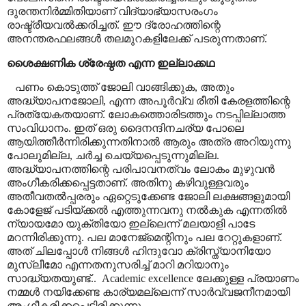
ദുരന്തനിർമ്മിതിയാണ് വിദ്യാഭ്യാസരംഗം
രാഷ്ട്രീയവൽക്കരിച്ചത്. ഈ ദ്രോഹത്തിന്റെ
അനന്തരഫലങ്ങൾ തലമുറകളിലേക്ക് പടരുന്നതാണ്.
ശൈക്ഷണിക ശ്രേഷ്ഠത എന്ന ഇല്ലാക്കഥ
പണം കൊടുത്ത് ജോലി വാങ്ങിക്കുക
,
അതും
അദ്ധ്യാപനജോലി
,
എന്ന അപൂർവ്വ രീതി കേരളത്തിന്റെ
പ്രത്യേകതയാണ്. ലോകത്തൊരിടത്തും നടപ്പില്ലാത്ത
സംവിധാനം. ഇത് ഒരു ദൈനന്ദിനചര്യ പോലെ
ആയിത്തീർന്നിരിക്കുന്നതിനാൽ ആരും അത്ര അറിയുന്നു
പോലുമില്ല
,
ചർച്ച ചെയ്യപ്പെടുന്നുമില്ല.
അദ്ധ്യാപനത്തിന്റെ പരിപാവനത്വം ലോകം മുഴുവൻ
അംഗീകരിക്കപ്പെട്ടതാണ്. അതിനു കഴിവുള്ളവരും
അതീവതൽപ്പരരും ഏറ്റെടുക്കേണ്ട ജോലി ലക്ഷങ്ങളുമായി
കോളേജ് പടിയ്ക്കൽ എത്തുന്നവനു നൽകുക എന്നതിൽ
ന്യായമോ യുക്തിയോ ഇല്ലെന്ന് മലയാളി പാടേ
മറന്നിരിക്കുന്നു. പല മാനേജ്മെന്റിനും പല റേറ്റുകളാണ്.
അത് ചിലപ്പോൾ നിങ്ങൾ ഹിന്ദുവോ ക്രിസ്ത്യാനിയോ
മുസ്ലീമോ എന്നതനുസരിച്ച് മാറി മറിയാനും
സാദ്ധ്യതയുണ്ട്..
Academic excellence
ലേക്കുള്ള പ്രയാണം
നമ്മൾ നയിക്കേണ്ട കാര്യമല്ലെന്ന് സാർവ്വജനീനമായി
അംഗീകരിക്കപ്പെട്ടിരിക്കുന്നു.