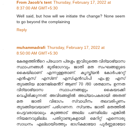
From Jacob's tent
Thursday, February 17, 2022 at
8:37:00 AM GMT+5:30
Well said, but how will we initiate the change? None seem
to go beyond the complaining
Reply
muhammadrafi
Thursday, February 17, 2022 at
8:50:00 AM GMT+5:30
കേരളത്തിൻ്റെ പ്രധാന പ്രശ്നം ഇവിടുത്തെ വിദ്യാഭ്യാസ
സ്ഥാപനങ്ങൾ ഭൂരിഭാഗവും ജാതി മത സംഘങ്ങളുടെ
കൈയിലാണ് എന്നുള്ളതാണ്. കൃസ്ത്യൻ കോർപറേറ്റ്
എൻഎസ് എസ്ണ് എസ്എൻഡിപി എം.ഇ എസ്
തുടങ്ങിയ മാനേജ്മെൻ്റ് ആണ് 70 /80 ശതമാനം ഉന്നത
വിദ്യാഭ്യാസ സ്ഥാപനങ്ങളും കൈയടക്കി
വെച്ചിരിക്കുന്നത്. അവിടങ്ങളിൽ അധ്യാപകരായി അതത്
മത ജാതി വിഭാഗം സ്വാധീനം തലവരിപ്പണം
തുടങ്ങിയവയാണ് പരിഗണന. സ്വന്തം ജാതി മതത്തിൽ
പെട്ടവരായാലും കുഞ്ഞാട് അല്ല പണമില്ല എങ്കിൽ
നിയമനവുമില്ല. പതിറ്റാണ്ടുകളായി മെറിറ്റ് എന്നൊരു
സാധനം എല്ലായിടത്തും ഭാഗികമായോ പൂർണ്ണമായോ