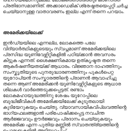
പ്രതിഭാസമാണിത്. അക്കാഡെമിക് ശ്രേഷ്ഠതയെപ്പറ്റി ചർച്ച
ചെയ്യാനുള്ള വാതാവരണം ഇല്ല എന്ന് തന്നെ പറയാം.
അമേരിക്കയിലേക്ക്
ഇൻഡ്യയിലെ എന്നല്ല
,
ലോകത്തെ പലേ
വിദ്യാർത്ഥികളുടെയും സ്വപ്നമാണ് അമേരിക്കയിലെ
പ്രസിദ്ധ യൂണിവേഴ്സിറ്റികളിൽ പഠിയ്ക്കാൻ അവസരം
കിട്ടുക എന്നത്. ശൈക്ഷണികമായ ഉത്കൃഷ്ടത തന്നെ
ആകർഷണീയതയ്ക്ക് ആധാരം. വിജ്ഞാന ദാഹത്തിനും
സംസ്കൃതിയുടെ പുനരുദ്ധാരണത്തിനും പുകൾപെറ്റ
യൂറോപ്യൻ സംസ്കാരത്തിന്റെ പ്രാണൻ ആവാഹിച്ചു
തന്നെ ആണ് അമേരിക്കൻ യൂണിവേഴ്സിറ്റികളുടെ ആധാര
ശിലകൾ വാർത്തെടുക്കപ്പെട്ടത്. രണ്ടാം
ലോകമഹായുദ്ധത്തിനു ശേഷം യൂറോപ്പിലെ
ബുദ്ധിജീവികൾ അമേരിക്കയിലേക്ക് കൂടുതലായി
കുടിയേറുകയും ചെയ്തു. വ്യാവസായികവിപ്ലവത്തിന്റെ
ഭാഗ്യഫലങ്ങളാൽ പരിപോഷിക്കപ്പെട്ട നവചിന്ത
ആർജ്ജവവും ഊർജ്ജവും പ്രദാനം ചെയ്യുകയും
അമേരിക്ക എന്ന പുതിയ മണ്ണിൽ സ്വാതന്ത്ര്യത്തിന്റെ
പൊരുളുകളിൽ അടിയുറപ്പിച്ച്