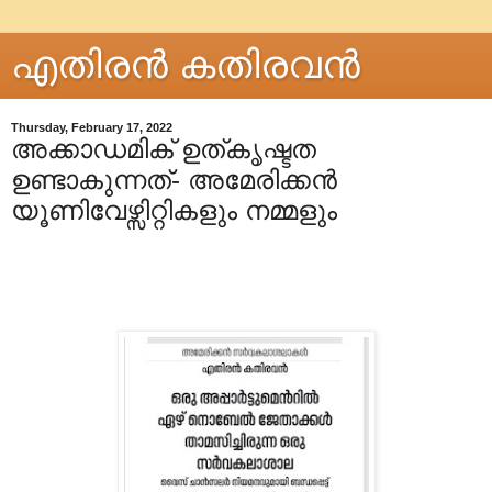
എതിരന്‍ കതിരവന്‍
Thursday, February 17, 2022
അക്കാഡമിക് ഉത്കൃഷ്ടത
ഉണ്ടാകുന്നത്- അമേരിക്കൻ
യൂണിവേഴ്സിറ്റികളും നമ്മളും