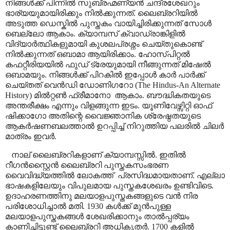
നിങ്ങൾക്ക് പിന്നിൽ സുബ്രഹ്മണ്യൻ ചന്ദ്രശേഖറും
ഭാര്യയുമായിരിക്കും നിൽക്കുന്നത്. ലൈബ്രറിയിൽ
അടുത്ത ഡെസ്കിൽ പുസ്തകം വായിച്ചിരിക്കുന്നത് സോൾ
ബെല്ലോ ആകാം. ക്യാമ്പസ് ക്വാഡ്രാങ്കിളിൽ
വിദ്യാർത്ഥികളുമായി കുശലപ്രശ്നം ചെയ്തുകൊണ്ട്
നിൽക്കുന്നത് ഒബാമാ ആയിരിക്കാം. ഹോസ്പിറ്റൽ
കഫറ്റീരിയയിൽ ഫുഡ് ട്രേയുമായി നീങ്ങുന്നത് മിഷേൽ
ഒബാമയും. നിങ്ങൾക്ക് പിറകിൽ ഇപ്പോൾ കാർ പാർക്ക്
ചെയ്തത് വെൻഡി ഡോണിഗറോ (
The Hindus-An Alternate
History)
മിൽറ്റൺ ഫ്രീമാനോ
ആകാം. ബൗദ്ധികതയുടെ
അന്തരീക്ഷം എന്നും വിളങ്ങുന്ന ഇടം. യൂണിവേഴ്സിറ്റി ഓഫ്
ഷിക്കാഗോ അതിന്റെ വൈജ്ഞാനിക ശ്രേഷ്ഠതയുടെ
ആകർഷണബലത്താൽ ഉറപ്പിച്ച് നിറുത്തിയ പലരിൽ ചിലർ
മാത്രം ഇവർ.
നാല് ലൈബ്രറികളാണ് ക്യാമ്പസ്സിൽ. ഇതിൽ
റീഗൻസ്റ്റൈൻ ലൈബ്രറി പുസ്തകസംഭരണ
വൈവിദ്ധ്യത്തിൽ ലോകത്ത്
പ്രസിദ്ധമായതാണ്. എല്ലാ
ഭാഷകളിലേയും വിപുലമായ പുസ്തകശേഖരം ഉണ്ടിവിടെ.
ഉദാഹരണത്തിനു മലയാളപുസ്തകങ്ങളുടെ വൻ നിര
പരിശോധിച്ചാൽ മതി. 1930 കൾക്ക് മുൻപുള്ള
മലയാളപുസ്തകങ്ങൾ ശേഖരിക്കാനും താൽപ്പര്യം
കാണിച്ചിട്ടുണ്ട് ലൈബ്രറി അധികൃതർ. 1700 കളിൽ