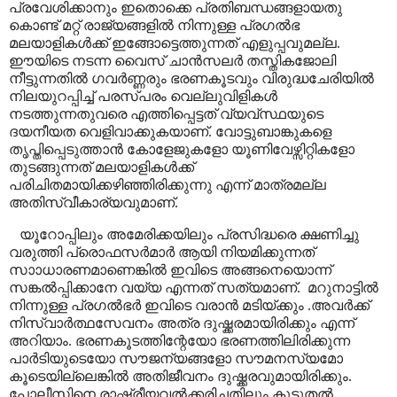
പ്രവേശിക്കാനും ഇതൊക്കെ പ്രതിബന്ധങ്ങളായതു
കൊണ്ട് മറ്റ് രാജ്യങ്ങളിൽ നിന്നുള്ള പ്രഗൽഭ
മലയാളികൾക്ക് ഇങ്ങോട്ടെത്തുന്നത് എളുപ്പവുമല്ല.
ഈയിടെ നടന്ന വൈസ് ചാൻസലർ തസ്തികജോലി
നീട്ടുന്നതിൽ ഗവർണ്ണരും ഭരണകൂടവും വിരുദ്ധചേരിയിൽ
നിലയുറപ്പിച്ച് പരസ്പരം വെല്ലുവിളികൾ
നടത്തുന്നതുവരെ എത്തിപ്പെട്ടത് വ്യവ്സ്ഥയുടെ
ദയനീയത വെളിവാക്കുകയാണ്. വോട്ടുബാങ്കുകളെ
തൃപ്തിപ്പെടുത്താൻ കോളേജുകളോ യൂണിവേഴ്സിറ്റികളോ
തുടങ്ങുന്നത് മലയാളികൾക്ക്
പരിചിതമായിക്കഴിഞ്ഞിരിക്കുന്നു എന്ന് മാത്രമല്ല
അതിസ്വീകാര്യവുമാണ്.
യൂറോപ്പിലും അമേരിക്കയിലും പ്രസിദ്ധരെ ക്ഷണിച്ചു
വരുത്തി പ്രൊഫസർമാർ ആയി നിയമിക്കുന്നത്
സാാധാരണമാണെങ്കിൽ ഇവിടെ അങ്ങനെയൊന്ന്
സങ്കൽപ്പിക്കാനേ വയ്യ എന്നത് സത്യമാണ്.
മറുനാട്ടിൽ
നിന്നുള്ള പ്രഗൽഭർ ഇവിടെ വരാൻ മടിയ്ക്കും .അവർക്ക്
നിസ്വാർത്ഥസേവനം അത്ര ദുഷ്ക്കരമായിരിക്കും എന്ന്
അറിയാം. ഭരണകൂടത്തിന്റേയോ ഭരണത്തിലിരിക്കുന്ന
പാർടിയുടെയോ സൗജന്യങ്ങളോ സൗമനസ്യമോ
കൂടെയില്ലെങ്കിൽ അതിജീവനം ദുഷ്ക്കരവുമായിരിക്കും.
പോലീസിനെ രാഷ്ട്രീയവൽക്കരിച്ചതിലും കൂടുതൽ