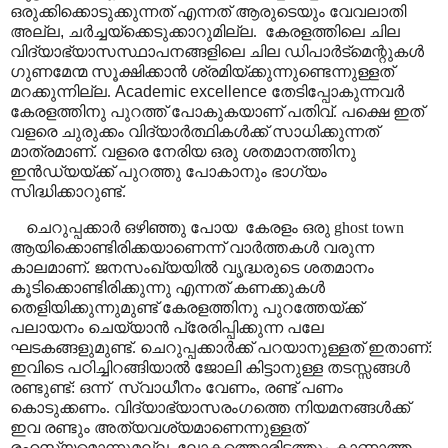
ഒരുക്കിക്കൊടുക്കുന്നത് എന്നത് ആരുടെയും വേവലാതി
അല്ല
,
ചർച്ചയ്ക്കെടുക്കാറുമില്ല.
കേരളത്തിലെ ചില
വിദ്യാഭ്യാസസ്ഥാപനങ്ങളിലെ ചില ഡിപാർട്മെന്റുകൾ
ഗുണമേന്മ സൂക്ഷിക്കാൻ ശ്രമിയ്ക്കുന്നുണ്ടെന്നുള്ളത്
മറക്കുന്നില്ല.
Academic excellence
തേടിപ്പോകുന്നവർ
കേരളത്തിനു പുറത്ത് പോകുകയാണ് പതിവ്. പക്ഷെ ഇത്
വളരെ ചുരുക്കം വിദ്യാർത്ഥികൾക്ക് സാധിക്കുന്നത്
മാത്രമാണ്. വളരെ നേരിയ ഒരു ശതമാനത്തിനു
ഇൻഡ്യയ്ക്ക് പുറത്തു പോകാനും ഭാഗ്യം
സിദ്ധിക്കാറുണ്ട്.
ചെറുപ്പക്കാർ ഒഴിഞ്ഞു പോയ
കേരളം ഒരു
ghost town
ആയിക്കൊണ്ടിരിക്കയാണെന്ന്
വാർത്തകൾ വരുന്ന
കാലമാണ്. ജനസംഖ്യയിൽ വൃദ്ധരുടെ ശതമാനം
കൂടിക്കൊണ്ടിരിക്കുന്നു എന്നത് കണക്കുകൾ
തെളിയിക്കുന്നുമുണ്ട്
കേരളത്തിനു പുറത്തേയ്ക്ക്
പലായനം ചെയ്യാൻ പ്രേരിപ്പിക്കുന്ന പലേ
ഘടകങ്ങളുമുണ്ട്.
ചെറുപ്പക്കാർക്ക് പറയാനുള്ളത് ഇതാണ്:
ഇവിടെ പഠിച്ചിറങ്ങിയാൽ ജോലി കിട്ടാനുള്ള തടസ്സങ്ങൾ
രണ്ടുണ്ട്: ഒന്ന്
സ്വാധീനം വേണം
,
രണ്ട് പണം
കൊടുക്കണം. വിദ്യാഭ്യാസരംഗത്തെ നിയമനങ്ങൾക്ക്
ഇവ രണ്ടും അത്യവശ്യമാണെന്നുള്ളത്
രഹസ്യമൊന്നുമല്ല. ലോകത്തൊരിടത്തും കാണാത്ത