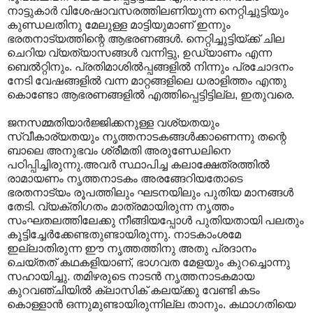
നാട്ടുകാര്‍ വിശേഷാവസരത്തിലണിയുന്ന നെറ്റിച്ചുട്ടിയും
കുണ്ഡലതിനു മേലുള്ള മാട്ടിയുമാണ് ഇന്നും
ഭരതനാട്യത്തിന്റെ ആഭരണങ്ങള്‍. നെറ്റിച്ചുട്ടിയ്ക്ക് ചില
ചെറിയ വ്യത്യാസങ്ങള്‍ വന്നിട്ടു, ഉഡ്യാണം എന്ന
ബെല്‍റ്റിനും. പ്രതിമാശില്‍പ്പങ്ങളില്‍ നിന്നും പ്രചോദനം
നേടി വേഷങ്ങളില്‍ വന്ന മാറ്റങ്ങളിലെ ധരാളിത്തം എന്തു
കൊണ്ടോ ആഭരണങ്ങളില്‍‍ എത്തിപ്പെട്ടിട്ടില്ല, ഇതുവരെ.
ജനസമ്മതിയാര്‍ജ്ജിക്കനുള്ള വശ്യതയും
സ്വീകാര്യതയും നൃത്തനാടകങ്ങള്‍ക്കാണെന്നു തന്റെ
ബാലെ അനുഭവം ശ്രീമതി അരുണ്ഡേലിനെ
പഠിപ്പിച്ചിരുന്നു.അവര്‍ സ്ഥാപിച്ച കലാക്ഷേത്രത്തില്‍
രാമായണം നൃത്തനാടകം അരങ്ങേറിയതോടെ
ഭരതനാട്യം രൂപത്തിലും ഘടനയിലും പുതിയ മാനങ്ങള്‍
തേടി. വ്യക്തിഗതം മാത്രമായിരുന്ന നൃത്തം
സംഘതലത്തിലേക്കു നീങ്ങിയപ്പോള്‍ പുതിയതായി പലതും
കൂട്ടിച്ചേര്‍ക്കേണ്ടതുണ്ടായിരുന്നു. നാടകാംശമേ
ഇല്ലാതിരുന്ന ഈ നൃത്തത്തിനു അതു പ്രദാനം
ചെയ്തത് കഥകളിയാണ്, ഭാഗവത മേളയും കുറച്ചൊന്നു
സഹായിച്ചു. തമിഴരുടെ നാടന്‍ നൃത്തനാടകമായ
കുറവഞ്ചിയില്‍ ക്ലാസിക് കലയ്ക്കു വേണ്ടി കടം
കൊള്ളാന്‍ ഒന്നുമുണ്ടായിരുന്നില്ല താനും. കഥാഗതിയെ