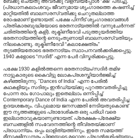
ബേക്കു ചെയ്തു അവര്‍ക്കു വിളമ്പിയപ്പോള്‍ “ക്ഷ” പിടിച്ചു.
(പ്രധാനകലാംശവും ജീവനുമായ ശൃംഗാരത്തെ കഷണിച്ച്
മാറ്റിയതില്‍ ബാലസരസ്വതിക്കു ചെറുതല്ലാത്ത
രോഷമാണ് ഉണ്ടായത്. പക്ഷേ പിന്നീട് ശൃംഗാരഭാവങ്ങള്‍
പ്രതികാരബുദ്ധിയോടെ ഭരതനാട്യത്തില്‍ വന്നുചേര്‍ന്നത്
ചരിത്രത്തിന്റെ കളി). രുക്മിണീദേവി പടുത്തുയര്‍ത്തിയ
ഭരതനാട്യത്തിന്റെ നെടുംതൂണായി ബാലസരസ്വതിയും
നിലകൊണ്ടു. രുക്മിണീദേവി “കലാക്ഷേത്രം”
തുടങ്ങിയതോടെ ഭരതനാട്യം സ്ഥാപനവല്‍ക്കരിക്കപ്പെട്ടു.
1940 കളോടെ “സദിര്‍” എന്ന പേര്‍ വിസ്മരിക്കപ്പെട്ടു.
പക്ഷേ 1930 കളില്‍ത്തന്നെ ഭരതനാട്യം/സദിര്‍ തമിഴ
നാട്ടുകാരുടെ കൈവിട്ടു ലോകപ്രശസ്തിയാര്‍ജ്ജിച്ച്
കഴിഞ്ഞിരുന്നു. "Dances of India" എന്ന പേരില്‍
കഥകളിയും സദിരും ഇന്‍ഡ്യയ്ക്കു പുറത്തവതരിപ്പിച്ചു
പോന്ന രാം ഗോപാലും ഇതെല്ലാം ഒന്നിപ്പിച്ച്
Contemporary Dance of India എന്ന പേരില്‍ അവതരിപ്പിച്ച
ഉദയശങ്കരും. വിപുലമായ ജനസമ്മതി നേടിയതുകൊണ്ട്
ഈ നൃത്തങ്ങളുടെ പ്രാദേശികത ഒരു പരിധി വരെ
ഇല്ലാതാവുകയാണുണ്ടായത്. പ്രേക്ഷക-പ്രേക്ഷ്യ
ബന്ധങ്ങളില്‍ സംവേദനത്തിന്റെ തീവ്രതയ്ക്കാണ്
പ്രാധാന്യം. ഒപ്പം ലാളിത്യത്തിനും. ഇതേ സമയത്ത്
മീനാക്ഷീസുന്ദരം പിള്ളയുടെ മറ്റൊരു പ്രഗല്‍ഭശിഷ്യയും