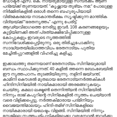
ഡോക്ടര്‍ എസ്. കെ. നായരുമായുള്ള സമ്പര്‍ക്കം ആണ്
പദ്മയ്ക്ക് തുണയായത്. “കൃഷ്ണായ തുഭ്യം നമ:“ പോലുള്ള
നിര്‍മ്മിതികളില്‍ ഒരാള്‍ തന്നെ ബഹുരൂപിയായി
വിഭ്രമകരമായ നാടകാന്തരീക്ഷം സൃഷ്ടിക്കുന്ന മാന്ത്രിക
വിദ്യയ്ക്ക് “ഭരതനൃത്തം” എന്നു പേരിട്ട്
ആഢ്യവിഭാഗത്തെ നേരിട്ടു ഇവര്‍. 108 കരണങ്ങളേയും
കൂട്ടിയിണക്കി അത് പ്രത്യക്ഷീഭവിപ്പിക്കാനുള്ള
കോപ്പുകളും ഇവരുടെ നൃത്തത്തില്‍
സന്നിവേശിക്കപ്പെട്ടിരുന്നു. ഒരു തിരിച്ചുപോക്കിനു
സാദ്ധ്യതയില്ലാത്തവിധം ഭരതനാട്യം പുതിയ
മേച്ചില്‍പ്പുറങ്ങളില്‍ വിഹരിച്ചു കളിച്ചു.
ഇക്കാലത്തു തന്നെയാണ് ഭരതനാട്യം സിനിമയുമായി
ബന്ധം സ്ഥാപിക്കുന്നത്. 40 കളില്‍ ത്തന്നെ ബോംബേയില്‍
ഈ നൃത്തപഠനം തുടങ്ങിയിരുന്നു. നളിനി ജയ്‌വന്ത്,
കാമിനി കൌശല്‍ മുതലായ ഭരതനാട്യനര്‍ത്തകികള്‍
ഹിന്ദിസിനിമയില്‍ നായികമാരായി അരങ്ങേറുകയും
ചെയ്തു. കമലാ‍ ലക്ഷ്മണ്‍ തെന്നിന്ത്യന്‍ സിനിമയില്‍
നിന്നും രാജ് കപൂറിന്റെ സിനിമകളില്‍ നൃത്തം ചെയ്യാന്‍
വരെ വിളിക്കപ്പെട്ടു. നര്‍ത്തകിമാരായ പദ്മിനിയും
വൈജയന്തിമാലയും ഹിന്ദി-തമിഴ് സിനിമകളിലെ
നായികമാരായി യഥേഷ്ടം വിളങ്ങി. സിനിമയില്‍ നിന്നും
സ്റ്റേജിലെ നൃത്തപരിപാടികളിലേക്കു വരുമ്പോല്‍ ഇവര്‍ക്കു