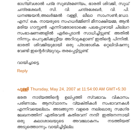
ഭാഗ്യ്‌വശാല്‍ പദ്മ സുബ്രമണ്യം, ഭാരതി ശിവജി, സുധ്
ചന്ദ്രശേഖര്‍, സി. വി. ചന്ദ്രശേഖര്‍, വി. പി.
ധനഞ്ജയന്‍,അലര്‍മേല്‍ വള്ളി, ലീലാ സാംസണ്‍,ഡോ.
എസ്. കെ. നായരുടെ സഹധര്‍മ്മിണി മീനാക്ഷിയമ്മ, ആന്‍
മരിയ ഗാസ്റ്റണ്‍ എന്നിവരോടൊക്കെ പലപ്പോഴായി ചില്ലറ
സംഭാഷണങ്ങളില്‍ ഏര്‍പ്പെടാന്‍ സാധിച്ചിട്ടുണ്ട്. അതില്‍
നിന്നും പെറുക്കിക്കൂട്ടീയ അറിവുകളാണ് ഇതിന്റെ പിന്നില്‍.
ഭാരതി ശിവജിയുമായി ഒരു പ്രാദേശിക റ്റെലിവിഷന്നു
വേണ്ടി ഇന്റെര്‍വ്യുവും തരപ്പെട്ടിട്ടുണ്ട്.
വായിച്ചാട്ടെ.
Reply
പുള്ളി
Thursday, May 24, 2007 at 11:54:00 AM GMT+5:30
ഭരത നാട്യത്തിന്റെ ഉല്പ്പത്തി സ്വഭാവം വികാസം
പരിണാമം ആസ്വാദനം വ്യക്തികള്‍ സംഭാവനകള്‍
എന്നിവയെല്ലാം അടങ്ങുന്ന വളരെ നല്ലൊരു സമഗ്ര
ലേഖനത്തിന് എതിരവന്‍ കതിരവന് നന്ദി! ഇത്രനന്നായി
ഒരു കലാശാഖയുടെ അവലോകനം നടത്തിയത്
അടുത്തൊന്നും വായിച്ചിട്ടില്ല.