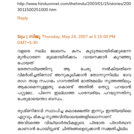
http://www.hinduonnet.com/thehindu/2003/01/15/stories/200
3011500251000.htm
Reply
Siju | സിജു
Thursday, May 24, 2007 at 5:15:00 PM
GMT+5:30
വളരെ നല്ല ലേഖനം. കനം കൂടുതലായിരിക്കുമെന്ന
മുന്‍‌ധാരണ മൂലമായിരിക്കാം വായനക്കാര്‍ കുറഞ്ഞു
പോയത്
ഭരതനാട്യത്തിനു ആ പേരു നല്‍കിയതിനെ
വിമര്‍ശിച്ചതിനോട് അനുകൂലിക്കാന്‍ തോന്നുന്നില്ല. ഭാവ
രാഗ താള സംഗമം ഗാനത്തില്‍ മാത്രമല്ല നൃത്തത്തിലും
ആകാമെന്നുള്ളതു കൊണ്ട് അതില്‍ തെറ്റു പറയാന്‍
പറ്റുമോ.. പിന്നെ ഇല്ലാത്ത പാരമ്പര്യം പറയുന്നതിനു
പേരുമായെന്താ ബന്ധം..
രുഗ്മിണിദേവി സ്ഥാപിച്ച കലാക്ഷേത്ര ഇന്നും ഇന്ത്യയിലെ
ഏറ്റവും മികച്ച നൃത്തവിദ്യാലയങ്ങളിലൊന്നാണ്.
അവിടത്തെ വിദ്ധ്യാര്‍ത്ഥികളുടെ പ്രഭാത പ്രാര്‍ത്ഥന
കാണാന്‍ പോയിട്ടുണ്ട്. ചിത്രങ്ങളെടുക്കാന്‍ സമ്മതിച്ചില്ല.