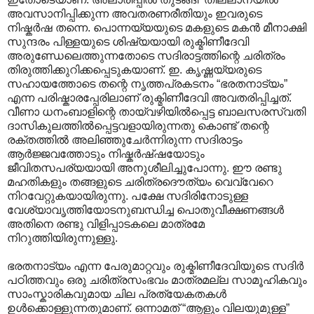
അവസാനിപ്പിക്കുന്ന അവതരണരീതിയും ഇവരുടെ
നിഷ്കര്‍ഷ തന്നെ. പൊന്നയ്യയുടെ മകളുടെ മകന്‍ മീനാക്ഷി
സുന്ദരം പിള്ളയുടെ ശിഷ്യയായി രുക്മിണീദേവി
അരുണ്ഡേലെത്തുന്നതോടെ സദിരാട്ടത്തിന്റെ ചരിത്രം
തിരുത്തിക്കുറിക്കപ്പെടുകയാണ്. ഇ. കൃഷ്ണയ്യരുടെ
സഹായത്തോടെ തന്റെ നൃത്തപ്രകടനം “ഭരതനാട്യം”
എന്ന പരിഷ്കാരപ്പേരിലാണ് രുക്മിണീദേവി അവതരിപ്പിച്ചത്.
വീണാ ധനംബാളിന്റെ തായ്‌വഴിയില്‍പ്പെട്ട ബാലസരസ്വതി
ദാസികുലത്തില്‍പ്പെട്ടവളായിരുന്നതു കൊണ്ട് തന്റെ
രക്തത്തില്‍ അലിഞ്ഞുചേര്‍ന്നിരുന്ന സദിരാട്ടം
ആര്‍ജ്ജവത്തോടും നിഷ്കര്‍ഷ്ഷയോടും
ജീവിതസപര്യയായി അനുശീലിച്ചുപോന്നു. ഈ രണ്ടു
മഹതികളും തങ്ങളുടെ ചരിത്രദൌത്യം വെവ്വേറെ
നിറവേറ്റുകയായിരുന്നു. പക്ഷേ സദിരിനോടുള്ള ‍
വേശ്യാവൃത്തിയോടനുബന്ധിച്ച പൊതുവീക്ഷണങ്ങള്‍
അതിനെ രണ്ടു വിളിപ്പാടകലെ മാത്രമേ
നിറുത്തിയിരുന്നുള്ളു.
ഭരതനാട്യം എന്ന പേരുമാറ്റവും രുക്മിണീദേവിയുടെ സദിര്‍
പഠിത്തവും ഒരു ചരിത്രസംഭവം മാത്രമല്ല സാമൂഹികവും
സാംസ്കാരികവുമായ ചില പ്രത്യേകതകള്‍
ഉള്‍ക്കൊള്ളുന്നതുമാ‍ണ്. ഒന്നാമത് “ആളും വിലയുമുള്ള”