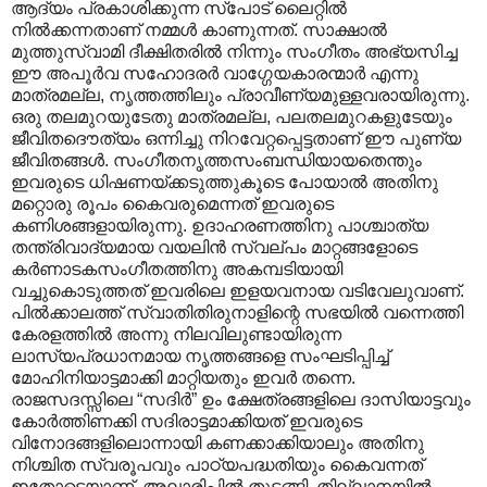
ആ‍ദ്യം പ്രകാശിക്കുന്ന സ്പോട് ലൈറ്റില്‍
നില്‍ക്കന്നതാണ് നമ്മള്‍ കാണുന്നത്. സാക്ഷാല്‍
മുത്തുസ്വാമി ദീക്ഷിതരില്‍ നിന്നും സംഗീതം അഭ്യസിച്ച
ഈ അപൂര്‍വ സഹോദരര്‍ വാഗ്ഗേയകാരന്മാര്‍ എന്നു
മാത്രമല്ല, നൃത്തത്തിലും പ്രാവീണ്യമുള്ളവരായിരുന്നു.
ഒരു തലമുറയുടേതു മാത്രമല്ല, പലതലമുറകളുടേയും
ജീവിതദൌത്യം ഒന്നിച്ചു നിറവേറ്റപ്പെട്ടതാണ് ഈ പുണ്യ
ജീവിതങ്ങള്‍. സംഗീതനൃത്തസംബന്ധിയായതെന്തും
ഇവരുടെ ധിഷണയ്ക്കടുത്തുകൂടെ പോയാല്‍ അതിനു
മറ്റൊരു രൂപം കൈവരുമെന്നത് ഇവരുടെ
കണിശങ്ങളായിരുന്നു. ഉദാഹരണത്തിനു പാശ്ചാത്യ
തന്ത്രിവാദ്യമായ വയലിന്‍ സ്വല്പം മാറ്റങ്ങളോടെ
കര്‍ണാടകസംഗീതത്തിനു അകമ്പടിയായി
വച്ചുകൊടുത്തത് ഇവരിലെ ഇളയവനായ വടിവേലുവാണ്.
പില്‍ക്കാലത്ത് സ്വാതിതിരുനാളിന്റെ സഭയില്‍ വന്നെത്തി
കേരള‍ത്തില്‍ അന്നു നിലവിലുണ്ടായിരുന്ന
ലാസ്യപ്രധാനമായ നൃത്തങ്ങളെ സംഘടിപ്പിച്ച്
മോഹിനിയാട്ടമാക്കി മാറ്റിയതും ഇവര്‍ തന്നെ.
രാജസദസ്സിലെ “സദിര്‍” ഉം ക്ഷേത്രങ്ങളിലെ ദാസിയാട്ടവും
കോര്‍ത്തിണക്കി സദിരാട്ടമാക്കിയത് ഇവരുടെ
വിനോദങ്ങളിലൊന്നായി കണക്കാക്കിയാലും അതിനു
നിശ്ചിത സ്വരൂപവും പാഠ്യപദ്ധതിയും കൈവന്നത്
ഇതോടെയാണ്. അലാരിപ്പില്‍ തുടങ്ങി ‍ തില്ലാനയില്‍