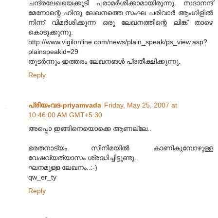
ചന്ദ്രലേഖയെക്കൂടി പരാമര്‍ശിക്കാമായിരുന്നു. സദാനന്ദ്
മേനോന്റെ ഹിന്ദു ലേഖനത്തെ സംഘ പരിവാര്‍ ആംഗിളില്‍
നിന്ന് വിമര്‍ശിക്കുന്ന ഒരു ലേഖനത്തിന്റെ ലിങ്ക് താഴെ
കൊടുക്കുന്നു.
http://www.vigilonline.com/news/plain_speak/ps_view.asp?
plainspeakid=29
തുടര്‍ന്നും ഇത്തരം ലേഖനങള്‍ പ്രതീക്ഷിക്കുന്നു.
Reply
പ്രിയംവദ-priyamvada
Friday, May 25, 2007 at
10:46:00 AM GMT+5:30
അപ്പൊ ഇങ്ങിനെയൊക്കെ ആണല്ലേ..
ഭരതനാട്യം സിനിമയില്‍ കാണികുമ്പോഴുള്ള
വേഷവ്യത്യാസം ശ്രദ്ധിച്ചിട്ടുണ്ടു..
ഘനമുള്ള ലേഖനം..:-)
qw_er_ty
Reply