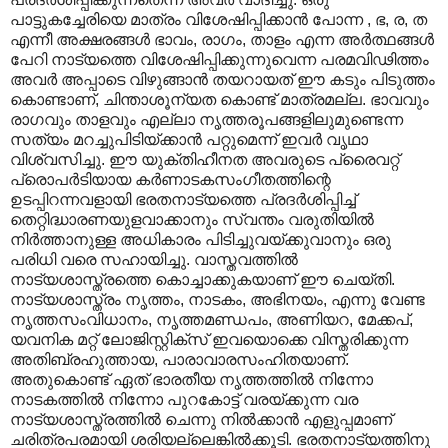
പാട്ടുകച്ചേരിയെ മാത്രം വിശേഷിപ്പിക്കാന്‍ പോന്ന , ഭ, ര, ത
എന്നീ അക്ഷരങ്ങള്‍ ഭാവം, രാഗം, താളം എന്ന അര്‍ത്ഥങ്ങള്‍
പേറി നാട്യത്തെ വിശേഷിപ്പിക്കുന്നുവെന്ന പരമവിഢിത്തം
അവര്‍ അപ്പാടെ വിഴുങ്ങാന്‍ തയറായത് ഈ കടും പിടുത്തം
കൊണ്ടാണ്, ചിന്താശൂന്യത കൊണ്ട് മാത്രമല്ല. ഭാവവും
രാഗവും താളവും എല്ലാ നൃത്തരൂപങ്ങളിലുമുണ്ടെന്ന
സത്യം മറച്ചുപിടിയ്ക്കാന്‍ പറ്റുമെന്ന് ഇവര്‍ വൃഥാ
വിശ്വസിച്ചു. ഈ യുക്തിഹീനത അവരുടെ പ്രൈവറ്റ്
പ്രൊപര്‍ടിയായ കര്‍ണാടകസംഗീതത്തിന്റെ
ഉടപ്പിറന്നവളായി ഭരതനാട്യത്തെ പ്രദര്‍ശിപ്പിച്ച്
തെറ്റിദ്ധാരണയുളവാക്കാനും സ്വന്തം വരുതിയില്‍
നിര്‍ത്താനുള്ള അധികാരം പിടിച്ചുവയ്ക്കുവാനും ഒരു
പരിധി വരെ സഹായിച്ചു. വാസ്തവത്തില്‍
നാട്യശാസ്ത്രത്തെ കൊച്ചാക്കുകയാണ് ഈ ചെയ്തി.
നാട്യശാസ്ത്രം നൃത്തം, നാടകം, അഭിനയം, എന്നു വേണ്ട
നൃത്തസംവിധാനം, നൃത്തമണ്ഡപം, അണിയറ, മേക്കപ്,
യവനിക മറ്റ് ലോജിസ്റ്റിക്സ് ഇവയൊക്കെ വിസ്തരിക്കുന്ന
അതിബ്രഹുത്തായ, പാരാവാരസംഹിതയാണ്.
അതുകൊണ്ട് ഏത് ഭാരതീയ നൃത്തത്തില്‍ നിന്നോ
നാടകത്തില്‍ നിന്നോ പുറകോട്ട് വരയ്ക്കുന്ന വര
നാട്യശാസ്ത്രത്തില്‍ ചെന്നു നില്‍ക്കാന്‍ എളുപ്പമാണ്
ചരിത്രപരമായി ശരിയല്ലെങ്കില്‍ക്കൂടി. ഭരതനാട്യത്തിനു