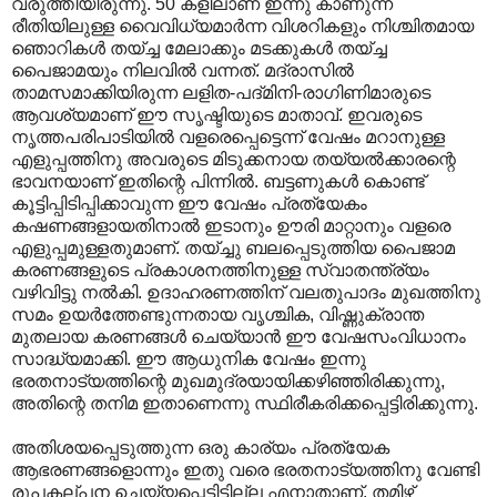
വരുത്തിയിരുന്നു. 50 കളിലാണ് ഇന്നു കാണുന്ന
രീതിയിലുള്ള വൈവിധ്യമാര്‍ന്ന വിശറികളും നിശ്ചിതമായ
ഞൊറികള്‍ തയ്ച്ച മേലാക്കും മടക്കുകള്‍ തയ്ച്ച
പൈജാമയും നിലവില്‍ വന്നത്. മദ്രാസില്‍
താമസമാക്കിയിരുന്ന ലളിത-പദ്മിനി-രാഗിണിമാരുടെ
ആവശ്യമാണ് ഈ സൃഷ്ടിയുടെ മാതാവ്. ഇവരുടെ
നൃത്തപരിപാടിയില്‍‍ വളരെപ്പെട്ടെന്ന് വേഷം മറാനുള്ള
എളുപ്പത്തിനു അവരുടെ മിടുക്കനായ തയ്യല്‍ക്കാരന്റെ
ഭാവനയാണ് ഇതിന്റെ പിന്നില്‍. ബട്ടണുകള്‍ കൊണ്ട്
കൂട്ടിപ്പിടിപ്പിക്കാവുന്ന ഈ വേഷം പ്രത്യേകം
കഷണങ്ങളായതിനാല്‍ ഇടാനും ഊരി മാറ്റാനും വളരെ
എളുപ്പമുള്ളതുമാണ്. തയ്ച്ചു ബലപ്പെടുത്തിയ പൈജാമ
കരണങ്ങളുടെ പ്രകാശനത്തിനുള്ള സ്വാതന്ത്ര്യം
വഴിവിട്ടു നല്‍കി. ഉദാഹരണത്തിന് വലതുപാദം മുഖത്തിനു
സമം ഉയര്‍ത്തേണ്ടുന്നതായ വൃശ്ചിക, വിഷ്ണുക്രാന്ത
മുതലായ കരണങ്ങള്‍ ചെയ്യാന്‍ ഈ വേഷസംവിധാനം
സാദ്ധ്യമാക്കി. ഈ ആധുനിക വേഷം ഇന്നു
ഭരതനാട്യത്തിന്റെ മുഖമുദ്രയായിക്കഴിഞ്ഞിരിക്കുന്നു,
അതിന്റെ തനിമ ഇതാണെന്നു സ്ഥിരീകരിക്കപ്പെട്ടിരിക്കുന്നു.
അതിശയപ്പെടുത്തുന്ന ഒരു കാര്യം പ്രത്യേക
ആഭരണങ്ങളൊന്നും ഇതു വരെ ഭരതനാട്യത്തിനു വേണ്ടി
രൂപകല്പന ചെയ്യപ്പെട്ടിട്ടില്ല എനാതാണ്. തമിഴ്