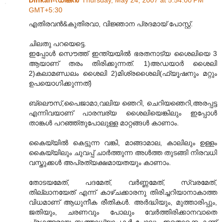
Dinkan-ഡിങ്കന്‍
Thursday, May 24, 2007 at 5:54:00 PM
GMT+5:30
എതിരവന്‍&കുതിരവാ, വിജ്ഞാന പ്രദമായ് പോസ്റ്റ്.
ചിലതു പറയെട്ടെ.
ഇപ്പോള്‍ സൌത്ത് ഇന്ത്യയില്‍ ഭരതനാട്യ ശൈലിയെ 3
ആയാണ് തരം തിരിക്കുന്നത്. 1)അഡയാര്‍ ശൈലി
2)കലാമണ്ഡലം ശൈലി 2)മിശ്രശൈലി(ഫ്യൂഷനും മറ്റും
ഉപയൊഗിക്കുന്നത്)
ബ്ലൌസ്,പൈജാമാ,വലിയ ഞെറി, ചെറിയഞെറി,അരപ്പട്ട
എന്നിവയാണ് പാരമ്പര്യ ശൈലിയെങ്കിലും ഇപ്പോള്‍
താങ്കള്‍ പറഞ്ഞ്തുപോലുള്ള മാറ്റങ്ങള്‍ കാണാം.
കൈയ്യില്‍ കെട്ടുന്ന വങ്കി, മാങ്ങാമാല, കാലിലും ഉള്ളം
കൈയ്യിലും ചുവപ്പ് ചാര്‍ത്തുന്ന അള്‍ത്ത തുടങ്ങി നിരവധി
വസ്തുക്കള്‍ അപ്രത്യക്ഷമായതയും കാണാം.
തോടയമേത്, പദമേത്, വര്‍ണ്ണമേത്, സ്വരമേത്,
തില്ലാനയേത് എന്ന് കാഴ്ചക്കാരനു തിരിച്ചറിയാനാകാത്ത
വിധമാണ് ആധുനീക രീതികള്‍. അര്‍ദ്ധിയും, മുത്താരിപ്പും,
ജതിയും, ചരണവും പോലും വേര്‍ത്തിരിക്കാനവാതെ