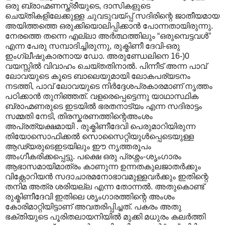
ഒരു ബ്രാഹ്മണസ്ത്രീയുടെ, ദാസികളുടെ
ചെയ്തികളിലേക്കുള്ള ചുവടുവയ്പ്പ് സദിരിന്റെ ജാതീയമായ
അയിത്തത്തെ ഒരുക്കിയൊലിപ്പിക്കാന്‍ പോന്നതായിരുന്നു.
നേരത്തെ തന്നെ എല്ലാ അര്‍ത്ഥത്തിലും “ഒരുമ്പെട്ടവള്‍”
എന്ന പേരു സമ്പാദിച്ചിരുന്നു, രുക്മിണീ ദേവി-ഒരു
ഇംഗ്ലീഷുകാരനായ ഡോ. അരുണ്ഡേലിനെ 16-)0
വയസ്സില്‍ വിവാഹം ചെയ്തതിനാല്‍. പിന്നീട് അന്ന പാവ്
ലോവയുടെ കൂടെ ബാലെയുമായി ലോകപര്യടനം
നടത്തി, പാവ് ലോവയുടെ നിര്‍ദ്ദേശപ്രകാരമാണ് നൃത്തം
പഠിക്കാന്‍ തുനിഞ്ഞത്. വളരെപ്പെട്ടെന്നു യാഥാസ്ഥിക
ബ്രാഹ്മണരുടെ ഇടയില്‍ ഭരതനാട്യം എന്ന സദിരാട്ടം
സമ്മതി നേടി, തിരസ്കരണത്തിന്റെഅംശം
അപ്രത്യക്ഷമായി . രുക്മിണീദേവി‍ പെരുമാറിയിരുന്ന
തിയോസൊഫിക്കല്‍ സൊസൈറ്റിയുള്‍പ്പെടെയുള്ള
ആഢ്യരുടെഇടയിലും ഈ നൃത്തരൂപം
അംഗീകരിക്കപ്പെട്ടു. പക്ഷെ ഒരു പ്രശ്നം-ശൃംഗാരം
ആഭാസമായിമാത്രം കാണുന്ന ഉന്നതകുലജാതര്‍ക്കും
വിക്റ്റോറിയന്‍ സദാചാരമനോഭാവമുള്ളവര്‍ക്കും ഇതിന്റെ
തനിമ അത്ര ശരിയല്ല എന്ന തോന്നല്‍. അതുകൊണ്ട്
രുക്മിണീദേവി ഇതിലെ ശൃംഗാരത്തിന്റെ അംശം
കോരിമാറ്റിയിട്ടാണ് അവതരിപ്പിച്ചത്. പകരം അതു
ഭക്തിയുടെ പൂരിതലായനിയില്‍ മുക്കി മധുരം കലര്‍ത്തി