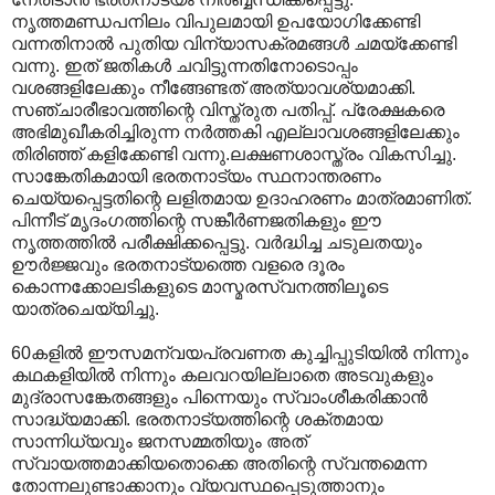
നൃത്തമണ്ഡപനിലം വിപുലമായി ഉപയോഗിക്കേണ്ടി
വന്നതിനാല്‍ പുതിയ വിന്യാസക്രമങ്ങള്‍ ചമയ്ക്കേണ്ടി
വന്നു. ഇത് ജതികള്‍‍ ചവിട്ടുന്നതിനോടൊപ്പം
വശങ്ങളിലേക്കും നീങ്ങേണ്ടത് അത്യാവശ്യമാക്കി.
സഞ്ചാരീഭാവത്തിന്റെ വിസ്ത്രുത പതിപ്പ്. പ്രേക്ഷകരെ
അഭിമുഖീകരിച്ചിരുന്ന നര്‍ത്തകി എല്ലാവശങ്ങളിലേക്കും
തിരിഞ്ഞ് കളിക്കേണ്ടി വന്നു.ലക്ഷണശാസ്ത്രം വികസിച്ചു.
സാങ്കേതികമായി ഭരതനാട്യം സ്ഥനാന്തരണം
ചെയ്യപ്പെട്ടതിന്റെ ലളിതമായ ഉദാഹരണം മാത്രമാണിത്.
പിന്നീട് മൃദംഗത്തിന്റെ സങ്കീര്‍ണജതികളും ഈ
നൃത്തത്തില്‍ പരീക്ഷിക്കപ്പെട്ടു. വര്‍ദ്ധിച്ച ചടുലതയും
ഊര്‍ജ്ജവും ഭരതനാട്യത്തെ വളരെ ദൂരം
കൊന്നക്കോലടികളുടെ മാസ്മരസ്വനത്തിലൂടെ
യാത്രചെയ്യിച്ചു.
60കളില്‍ ഈസമന്വയപ്രവണത കുച്ചിപ്പുടിയില്‍ നിന്നും
കഥകളിയില്‍ നിന്നും കലവറയില്ലാതെ അടവുകളും
മുദ്രാസങ്കേതങ്ങളും പിന്നെയും സ്വാംശീകരിക്കാന്‍
സാദ്ധ്യമാക്കി. ഭരതനാട്യത്തിന്റെ ശക്തമായ
സാന്നിധ്യവും ജനസമ്മതിയും അത്
സ്വായത്തമാക്കിയതൊക്കെ അതിന്റെ സ്വന്തമെന്ന
തോന്നലുണ്ടാക്കാനും വ്യവസ്ഥപ്പെടുത്താനും‍‍