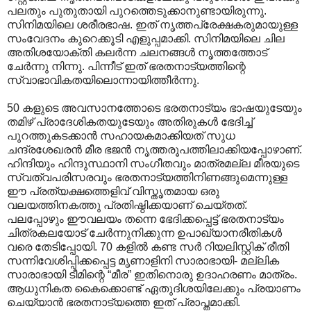
പലതും പുതുതായി പുറത്തെടുക്കാനുണ്ടായിരുന്നു.
സിനിമയിലെ ശരീരഭാഷ. ഇത് നൃത്തപ്രേക്ഷകരുമായുള്ള
സംവേദനം കുറെക്കൂടി എളുപ്പമാക്കി. സിനിമയിലെ ചില
അതിശയോക്തി കലര്‍ന്ന ചലനങ്ങള്‍ നൃത്തത്തോട്
ചേര്‍ന്നു നിന്നു. പിന്നീട് ഇത് ഭരതനാട്യത്തിന്റെ
സ്വാഭാവികതയിലൊന്നായിത്തീര്‍ന്നു.
50 കളുടെ അവസാനത്തോടെ ഭരതനാട്യം ഭാഷയുടേയും
തമിഴ് പ്രാദേശികതയുടേയും അതിരുകള്‍ ഭേദിച്ച്
പുറത്തുകടക്കാന്‍ സഹായകമാക്കിയത് സുധ
ചന്ദ്രശേഖരന്‍ മീര ഭജന്‍ നൃത്തരൂപത്തിലാക്കിയപ്പോഴാണ്.
ഹിന്ദിയും ഹിന്ദുസ്ഥാനി സംഗീതവും മാത്രമല്ല മീരയുടെ
സ്വത്വപരിസരവും ഭരതനാട്യത്തിനിണങ്ങുമെന്നുള്ള
ഈ പ്രത്യക്ഷത്തെളിവ് വിസ്തൃതമായ ഒരു
വലയത്തിനകത്തു പ്രതിഷ്ഠിക്കയാണ് ചെയ്തത്.
പലപ്പോഴും ഈവലയം തന്നെ ഭേദിക്കപ്പെട്ട് ഭരതനാട്യം
ചിത്രകലയോട് ചേര്‍ന്നുനിക്കുന്ന ഉപാഖ്യാനരീതികള്‍
വരെ തേടിപ്പോയി. 70 കളില്‍ കണ്ട സര്‍ റിയലിസ്റ്റിക് രീതി
സന്നിവേശിപ്പിക്കപ്പെട്ട മൃണാളിനി സാരാഭായി- മല്ലിക
സാരാഭായി ടീമിന്റെ “മീര” ഇതിനൊരു ഉദാഹരണം മാത്രം.
ആധുനികത കൈക്കൊണ്ട് ഏതുദിശയിലേക്കും പ്രയാണം
ചെയ്യാന്‍ ഭരതനാട്യത്തെ ഇത് പ്രാപ്തമാക്കി.