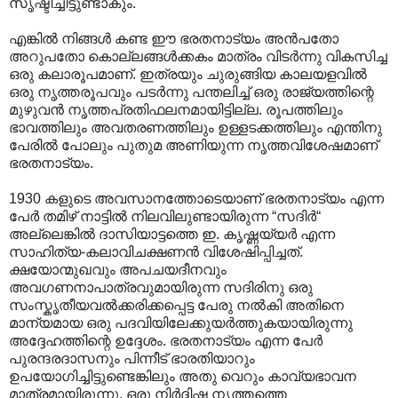
സൃഷ്ടിച്ചിട്ടുണ്ടാകും.
എങ്കില്‍ നിങ്ങള്‍ കണ്ട ഈ ഭരതനാട്യം അന്‍പതോ
അറുപതോ കൊല്ലങ്ങള്‍ക്കകം മാത്രം വിടര്‍ന്നു വികസിച്ച
ഒരു കലാരൂപമാണ്. ഇത്രയും ചുരുങ്ങിയ കാലയളവില്‍
ഒരു നൃത്തരൂപവും പടര്‍ന്നു പന്തലിച്ച് ഒരു രാജ്യത്തിന്റെ
മുഴുവന്‍ നൃത്തപ്രതിഫലനമായിട്ടില്ല. രൂപത്തിലും
ഭാവത്തിലും അവതരണത്തിലും ഉള്ളടക്കത്തിലും എന്തിനു
പേരില്‍ പോലും പുതുമ അണിയുന്ന നൃത്തവിശേഷമാണ്
ഭരതനാട്യം.
1930 കളുടെ അവസാനത്തോടെയാണ് ഭരതനാട്യം എന്ന
പേര്‍ തമിഴ് നാട്ടില്‍ നിലവിലുണ്ടായിരുന്ന “സദിര്‍“
അല്ലെങ്കില്‍ ദാസിയാട്ടത്തെ ഇ. കൃഷ്ണയ്യര്‍ എന്ന
സാഹിത്യ-കലാവിചക്ഷണന്‍ വിശേഷിപ്പിച്ചത്.
ക്ഷയോന്മുഖവും അപചയദീനവും
അവഗണനാപാത്രവുമായിരുന്ന സദിരിനു ഒരു
സംസ്കൃതീയവല്‍ക്കരിക്കപ്പെട്ട പേരു നല്‍കി അതിനെ
മാന്യമായ ഒരു പദവിയിലേക്കുയര്‍ത്തുകയായിരുന്നു
അദ്ദേഹത്തിന്റെ ഉദ്ദേശം. ഭരതനാട്യം എന്ന പേര്‍
പുരന്ദരദാസനും പിന്നീട് ഭാരതിയാറും
ഉപയോഗിച്ചിട്ടുണ്ടെങ്കിലും അതു വെറും കാവ്യഭാവന
മാത്രമായിരുന്നു, ഒരു നിര്‍ദ്ദിഷ്ട നൃത്തത്തെ