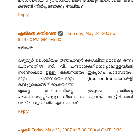
പ്രഗത്ഭരായ നൃത്താധ്യാപകര്‍ പോലും ഇതൊക്കെ കണ്ട്
കുഴങ്ങി നില്‍പ്പുണ്ടാകും അല്ലേ?
Reply
എതിരന്‍ കതിരവന്‍
Thursday, May 24, 2007 at
6:34:00 PM GMT+5:30
ഡിങ്കന്‍:
വഴുവൂര്‍ ശൈലിയും തഞ്ചാവൂര്‍ ശൈലിയുമൊക്കെ ഒന്നു
ചേരുന്നതില്‍ സി. വി. ചന്ദ്രശേഖറിനെപ്പോലുള്ളവര്‍ക്ക്
സന്തോഷമേ ഉള്ളു. ഭരതനാട്യം ഇപ്പോഴും പാരമ്പര്യം-
മാറ്റം പാരമ്പര്യം-മാറ്റം (tradition-transition)കളി
കളിച്ചുകൊണ്ടിരിക്കുകയാണ്.
എന്റെ ലേഖനത്തിന്റെ ഉദ്ദേശം ഇതിന്റെ
പഴക്കത്തെപ്പറ്റിയുള്ള ഗീര്‍വാണം എന്നും കേട്ടീരിക്കാന്‍
അത്ര സുഖമില്ല എന്നതാണ്.
Reply
പുള്ളി
Friday, May 25, 2007 at 7:38:00 AM GMT+5:30