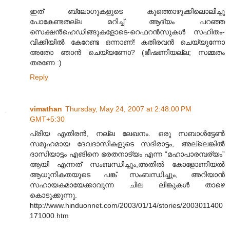
ഇത് ബ്ലോഗുകളുടെ കുത്തൊഴുക്കിലൊലിച്ചു
പോകേണ്ടതല്ല മറിച്ച് ആദ്യം പറഞ്ഞ
സെക്ഷന്‍‌ഹെഡിങ്ങുകളോടെ-റെഫറന്‍സുകള്‍ സഹിതം-
വിക്കിയില്‍ കേറേണ്ട ഒന്നാണ്! കതിരവന്‍ ചെയ്യുന്നോ
അതോ ഞാന്‍ ചെയ്യണോ? (ഭീഷണിയല്ല; സമ്മതം
തരണേ :)
Reply
vimathan
Thursday, May 24, 2007 at 2:48:00 PM
GMT+5:30
പ്രിയ എതിരന്‍, നല്ല ലേഖനം. ഒരു സബാള്‍ട്ടേണ്‍
സമൂഹമായ ദേവദാസികളുടെ സദിരാട്ടം, അല്ലെങ്കില്‍
ദാസിയാട്ടം എങിനെ ഭരതനാട്യം എന്ന “മഹാപാരമ്പര്യം”
ആയി എന്നത് സംബന്ധിച്ചും,അതില്‍ കോളോണിയല്‍
ആധുനികതയുടെ പങ്ക് സംബന്ധിച്ചും, അറിയാന്‍
സഹായകമായേക്കാവുന്ന ചില ലിങ്കുകള്‍ താഴെ
കൊടുക്കുന്നു.
http://www.hinduonnet.com/2003/01/14/stories/2003011400
171000.htm