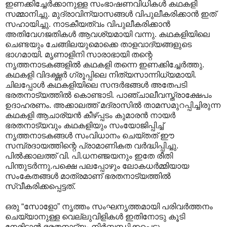
ഇണക്കിച്ചേര്‍ക്കാനുള്ള സംഭാഷണവിധികള്‍ കഥകളി
സമ്മാനിച്ചു. മുദ്രാവിന്യാസങ്ങള്‍ വിപുലീകരിക്കാന്‍ ഇത്
സഹായിച്ചു. നാടകീയത്വം വിപുലീകരിക്കാന്‍
അതിവേഗജതികള്‍ ആവശ്യമായി വന്നു. കഥകളിയിലെ
ചെണ്ടയും ചേങ്ങിലയുമൊക്കെ താളവാദ്യങ്ങളുടെ
ഭാഗമായി. മൃണാളിനി സാരാഭായി തന്റെ
നൃത്തനാടകങ്ങളില്‍ കഥകളി തന്നെ ഇണക്കിച്ചേര്‍‍ത്തു.
കഥകളി വിദഗ്ദ്ധര്‍ ഗ്രൂപ്പിലെ നിത്യസാന്നിധ്യമായി.
ചിലപ്പോള്‍ കഥകളിയിലെ സന്ദര്‍ഭങ്ങള്‍ അതേപടി
ഭരതനാട്യത്തില്‍ കൊണ്ടാടി. പാഞ്ചാലീവസ്ത്രാക്ഷേപം
ഉദാഹരണം. അക്കാലത്ത് മദ്രാസില്‍ താമസമുറപ്പിച്ചിരുന്ന
കഥകളി ആചാര്യന്‍ കീഴ്പ്പടം കുമാരന്‍ നായര്‍
ഭരതനാട്യവും കഥകളിയും സംയോജിപ്പിച്ച്
നൃത്തനാടകങ്ങള്‍ സംവിധാനം ചെയ്തത് ഈ
സമ്പ്രദായത്തിന്റെ പ്രാമാണികത വര്‍ദ്ധിപ്പിച്ചു.
പില്‍ക്കാലത്ത് വി. പി.ധനഞ്ജയനും ഇതേ രീതി
പിന്തുടര്‍ന്നു.പക്ഷെ പലപ്പോഴും ലോകധര്‍മ്മിയായ
സംകേതങ്ങള്‍ മാത്രമാണ് ഭരതനാട്യത്തില്‍
സ്വീകരിക്കപ്പെട്ടത്.
ഒരു “സോളോ” നൃത്തം സംഘനൃത്തമായി പരിവര്‍ത്തനം
ചെയ്യാനുള്ള വെല്ലുവിളികള്‍ ഇതിനോടു കൂടി
നേരിടാന്‍ ഭരതനാട്യം നിര്‍ബ്ബന്ധിക്കപ്പെട്ടു.