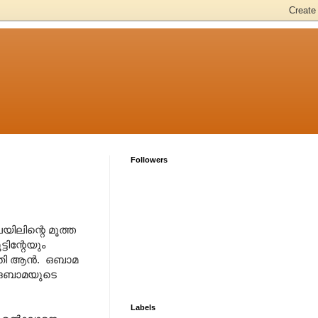
Followers
ിലിന്റെ മൂത്ത
ടിന്റേയും
മതി ആന്‍. ഒബാമ
െ. ഒബാമയുടെ
Labels