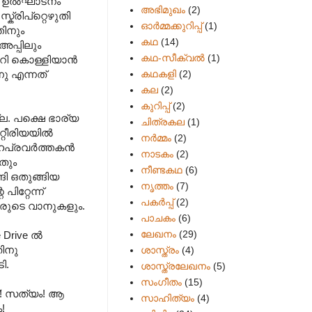
‍ ഉല്‍ഘാടനം
അഭിമുഖം
(2)
്രിപ്റ്റെഴുതി
ഓർമ്മക്കുറിപ്പ്
(1)
തിനും
കഥ
(14)
അപ്പിലും
കഥ-സീക്വല്‍
(1)
റി കൊള്ളിയാന്‍
കഥകളി
(2)
നു എന്നത്
കല
(2)
കുറിപ്പ്
(2)
ല. പക്ഷെ ഭാര്യ
ചിത്രകല
(1)
റീരിയയില്‍
നർമ്മം
(2)
പ്രവര്‍ത്തകന്‍
നാടകം
(2)
ടതും
നീണ്ടകഥ
(6)
ങി ഒതുങ്ങിയ
നൃത്തം
(7)
ിറ്റേന്ന്
പകര്‍പ്പ്
(2)
്കാരുടെ വാനുകളും.
പാചകം
(6)
ലേഖനം
(29)
Drive ല്‍
തിനു
ശാസ്ത്രം
(4)
ി.
ശാസ്ത്രലേഖനം
(5)
സംഗീതം
(15)
്! സത്യം! ആ
സാഹിത്യം
(4)
!