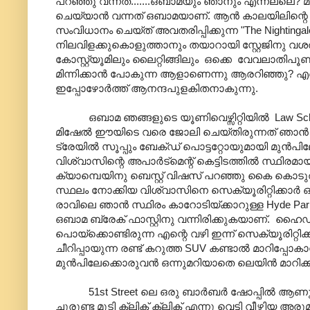
പറഞ്ഞു വന്നത്.......ഒബാമയും ഞാനും എന്നല്ലെ? 
ചെയ്യാന്‍ വന്നത് ഒബാമയാണ്. ആന്‍ കാലയിലിന്റെ 
സംവിധാനം ചെയ്ത് അവതരിപ്പിക്കുന്ന "The Nighti
നിലവിളക്കുകൊളുത്താനും തയാറായി സ്റ്റേജിനു വശത്
കോസ്റ്റ്യൂമിലും ലൈറ്റിങ്ങിലും ഒക്കെ വേവലാതിപൂണ
മിന്നിക്കാന്‍ പോകുന്ന ആളാണെന്നു ആരറിഞ്ഞു? എന്
ഇപ്പോഴോര്‍ത്ത് ആനന്ദപുളകിതനാകുന്നു.
ഒബാമ ഞങ്ങളുടെ യൂണിവെഴ്സിറ്റിയില്‍ Law School 
മിഷേല്‍ ഈയിടെ വരെ ജോലി ചെയ്തിരുന്നത് ഞാന്‍ ജോലി
ട്രേയില്‍ സൂപ്പും ബേക്ഡ് പൊട്ടറ്റോയുമായി മുന്‍
വിശ്വാസിന്റെ അപാര്‍ട്മെന്റ് കെട്ടിടത്തില്‍ സ്ഥിര
ക്യാമ്പെയിനു ബെസ്റ്റ് വിഷസ് പറഞ്ഞു കൈ കൊടുത്തത
സ്ഥലം നോക്കിയ വിശ്വാസിനെ സെക്യൂരിറ്റിക്കാര്‍ ഓടി
രാവിലെ ഞാന്‍ സ്ഥിരം കാറോടിയ്ക്കാറുള്ള Hyde Park ലെ 
ഒബാമ ബ്രേക് ഫാസ്റ്റിനു വന്നിരിക്കുകയാണ്. ഹൈഡ് പ
പൊയ്ക്കൊണ്ടിരുന്ന എന്റെ വഴി ഇന്ന് സെക്യൂരിറ്റിക്ക
ചീറിപ്പായുന്ന രണ്ട് കറുത്ത SUV കണ്ടാല്‍ മാറിപ്പ
മുന്‍പിലേക്കൊരുവന്‍ ഒന്നുമറിയാതെ ലെയിന്‍ മാറി
51st Street ലെ ഒരു ബാര്‍ബര്‍ ഷോപ്പില്‍ ആണു 
ചുരുണ്ട മുടി ക്ലിക് ക്ലിക് എന്നു വെട്ടി വീഴ്ത്ത