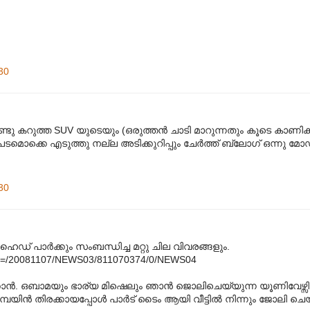
30
ു കറുത്ത SUV യുടെയും (ഒരുത്തന്‍ ചാടി മാറുന്നതും കൂടെ കാണിക്കാന
 പടമൊക്കെ എടുത്തു നല്ല അടിക്കുറിപ്പും ചേര്‍ത്ത് ബ്ലോഗ് ഒന്നു
30
ൈഡ് പാര്‍ക്കും സംബന്ധിച്ച മറ്റു ചില വിവരങ്ങളും.
le?AID=/20081107/NEWS03/811070374/0/NEWS04
ാന്‍. ഒബാമയും ഭാര്യ മിഷെലും ഞാന്‍ ജൊലിചെയ്യുന്ന യൂണിവേഴ്സിറ
യിന്‍ തിരക്കായപ്പോള്‍ പാര്‍ട് ടൈം ആയി വീട്ടില്‍ നിന്നും ജോലി ചെയ