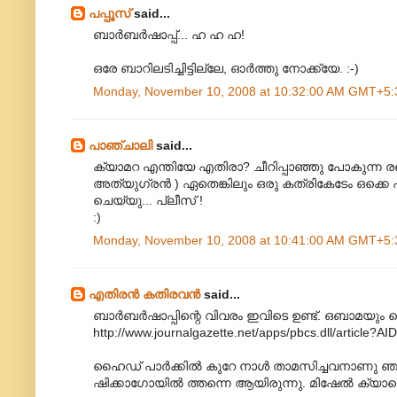
പപ്പൂസ്
said...
ബാര്‍ബര്‍ഷാപ്പ്... ഹ ഹ ഹ!
ഒരേ ബാറിലടിച്ചിട്ടില്ലേ, ഓര്‍ത്തു നോക്ക്യേ. :-)
Monday, November 10, 2008 at 10:32:00 AM GMT+5:
പാഞ്ചാലി
said...
ക്യാമറ എന്തിയേ എതിരാ? ചീറിപ്പാഞ്ഞു പോകുന്ന രണ്ട
അത്യുഗ്രന്‍ ) ഏതെങ്കിലും ഒരു കത്രികേടേം ഒക്കെ
ചെയ്യു... പ്ലീസ് !
:)
Monday, November 10, 2008 at 10:41:00 AM GMT+5:
എതിരന്‍ കതിരവന്‍
said...
ബാര്‍ബര്‍ഷാപ്പിന്റെ വിവരം ഇവിടെ ഉണ്ട്. ഒബാമയും ഹ
http://www.journalgazette.net/apps/pbcs.dll/artic
ഹൈഡ് പാര്‍ക്കില്‍ കുറേ നാള്‍ താമസിച്ചവനാണു ഞ
ഷിക്കാഗോയില്‍ ത്തന്നെ ആയിരുന്നു. മിഷേല്‍ ക്യാമ്പെ