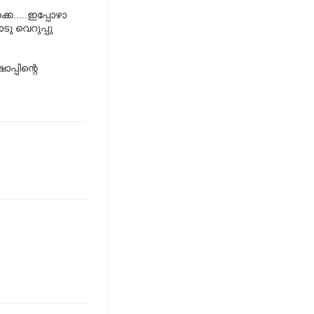
െ.....ഇപ്പോഴാ
ടു വെറുപ്പു
പ്പിന്റെ