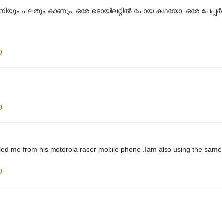
 ഇനിയും പലതും കാണും, ഒരേ ടൊയിലറ്റില്‍ പോയ കഥയോ, ഒരേ പേപ്പര്‍ 
0
0
lled me from his motorola racer mobile phone .Iam also using the sam
0