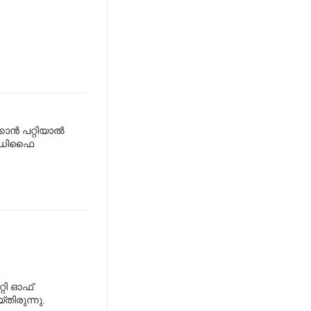
്‍ പറ്റിയാല്‍
 മോഡിഫൈ
്റി ഓഫ്
്തിരുന്നു.