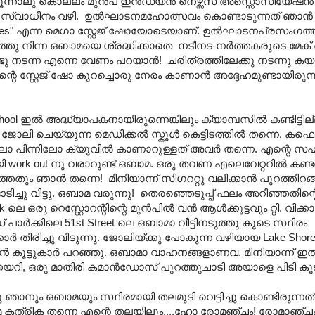
മൂന്നാലു കൊല്ലം മുന്‍പ് ഇന്‍ഡ്യന്‍ നെഴ്സസ് അസ്സൊസിയേഷന്
സ്വാധീനം വഴി. ഉല്‍ഘാടനമഹോത്സവം കൊണ്ടാടുന്നത് ഞാന്‍ സ്ക
ngales" എന്ന മെഗാ സ്റ്റേജ് ഷോയോടെയാണ്. ഉല്‍ഘാടനപ്രസംഗത്
തു നിന്ന ഒബാമയെ ശ്രദ്ധിക്കാതെ നടീനട-നര്‍ത്തകരുടെ മേക് 
്ടു നടന്ന എന്നെ വേണം പറയാന്‍! ചരിത്രത്തിലേക്കു നടന്നു കയ
റെ സ്റ്റേജ് ഷോ കുറച്ചൊരു നേരം കാണാന്‍ അദ്ദേഹമുണ്ടായിരുന്
ഇല്‍ അദ്ധ്യാപകനായിരുന്നെങ്കിലും ക്യാമ്പസില്‍ കണ്ടിട്ടില്
 ചെയ്യുന്ന മെഡിക്കല്‍ സ്കൂള്‍ കെട്ടിടത്തില്‍ തന്നെ. കഫെറ്
പിലോ പിന്നിലോ ക്യൂവില്‍ കാണാറുള്ളത് അവര്‍ തന്നെ. എന്റെ സഹ
മായി work out നു വരാറുണ്ട് ഒബാമ. ഒരു തവണ എലെവേറ്ററില്‍‍ കണ്
ും ഞാന്‍ തന്നെ! മിനിയാന്ന് സിഗററ്റു വലിക്കാന്‍ പുറത്തിറങ്
ച്ചു വിട്ടു. ഒബാമ വരുന്നു! തെരഞ്ഞെടുപ്പ് ഫലം അറിഞ്ഞതിന്റെ പ
ഒരു റെസ്റ്റോറന്റിന്റെ മുന്‍പില്‍ വന്‍ ആള്‍ക്കൂട്ടവും റ്റി. വിക
ാര്‍ക്കിലെ 51st Street ലെ ഒബാമാ വീട്ടിനടുത്തു കൂടെ സ്ഥിരം
ാര്‍ തിരിച്ചു വിടുന്നു. ജോലിയ്ക്കു പോകുന്ന വഴിയായ Lake Shore 
ോകാന്‍ കൂട്ടുകാര്‍ പറഞ്ഞു. ഒബാമാ വാഹനങ്ങളാണവ. മിനിയാന്ന് ഇ
ക്കയറി, ഒരു മാതിരി കമാന്‍ഡോസ് പുറത്തുചാടി അയാളെ പിടി കൂട
ഞാനും ഒബാമയും സ്ഥിരമായി തലമുടി വെട്ടിച്ചു കൊണ്ടിരുന്നത
ിയ അരുമ കത്രിക തന്നെ എന്റെ തലയിലും....ഹോ രോമഞ്ചം! രോമാഞ്ചം