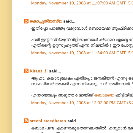
Monday, November 10, 2008 at 11:07:00 AM GMT+5:
കൊച്ചുത്രേസ്യ
said...
ഇതിപ്പോ പറഞ്ഞു വരുമ്പോൾ ഒബാമയ്ക്ക്‌ ആഫ്രിക്
ഹരീ ഇന്റർവ്വ്യൂന്‌ വിളിക്കുമ്പോൾ ക്യാമറ എന്റ
എതിരന്റെ ഉറ്റസുഹൃത്ത്‌ എന്ന നിലയിൽ ( ഈ പോസ്റ്റ
Monday, November 10, 2008 at 11:34:00 AM GMT+5:
Kiranz..!!
said...
ആഹാ..കങ്കാരുലേഷം എതിരപ്പാ.ജനകീയൻ എന്നു ഒബാ
സഹപ്രവർത്തകൻ എന്ന നിലക്കും വൻ അഭിനന്ദൻ..
എന്തായാലും അടുത്ത ഷോയ്ക്ക്
ഒബാ‍മയെ
ക്കിട്ടിയ
Monday, November 10, 2008 at 12:02:00 PM GMT+5:
sreeni sreedharan
said...
ഒബാമ പണ്ട് എറണാകുളത്തമ്പലത്തില്‍ ഹനുമാന്‍ ക്ഷേത്