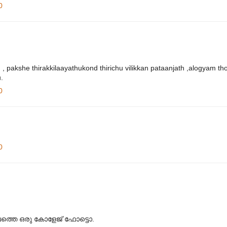
0
 pakshe thirakkilaayathukond thirichu vilikkan pataanjath ,alogyam th
.
0
0
ാലത്തെ ഒരു കോളേജ് ഫോട്ടൊ.