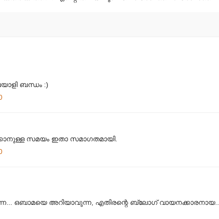
യാളി ബന്ധം :)
0
്ക്കാനുള്ള സമയം ഇതാ സമാഗതമായി.
0
ന്നേ... ഒബാമയെ അറിയാവുന്ന, എതിരന്റെ ബ്ലോഗ് വായനക്കാരനായ... 