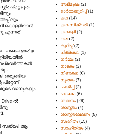
‍ ഉല്‍ഘാടനം
അഭിമുഖം
(2)
്രിപ്റ്റെഴുതി
ഓർമ്മക്കുറിപ്പ്
(1)
തിനും
കഥ
(14)
അപ്പിലും
കഥ-സീക്വല്‍
(1)
റി കൊള്ളിയാന്‍
കഥകളി
(2)
നു എന്നത്
കല
(2)
കുറിപ്പ്
(2)
ല. പക്ഷെ ഭാര്യ
ചിത്രകല
(1)
റീരിയയില്‍
നർമ്മം
(2)
പ്രവര്‍ത്തകന്‍
നാടകം
(2)
ടതും
നീണ്ടകഥ
(6)
ങി ഒതുങ്ങിയ
നൃത്തം
(7)
ിറ്റേന്ന്
പകര്‍പ്പ്
(2)
്കാരുടെ വാനുകളും.
പാചകം
(6)
ലേഖനം
(29)
Drive ല്‍
തിനു
ശാസ്ത്രം
(4)
ി.
ശാസ്ത്രലേഖനം
(5)
സംഗീതം
(15)
്! സത്യം! ആ
സാഹിത്യം
(4)
!