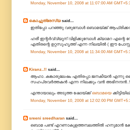
Monday, November 10, 2008 at 11:07:00 AM GMT+5:
കൊച്ചുത്രേസ്യ
said...
ഇതിപ്പോ പറഞ്ഞു വരുമ്പോൾ ഒബാമയ്ക്ക്‌ ആഫ്രിക്
ഹരീ ഇന്റർവ്വ്യൂന്‌ വിളിക്കുമ്പോൾ ക്യാമറ എന്റ
എതിരന്റെ ഉറ്റസുഹൃത്ത്‌ എന്ന നിലയിൽ ( ഈ പോസ്റ്റ
Monday, November 10, 2008 at 11:34:00 AM GMT+5:
Kiranz..!!
said...
ആഹാ..കങ്കാരുലേഷം എതിരപ്പാ.ജനകീയൻ എന്നു ഒബാ
സഹപ്രവർത്തകൻ എന്ന നിലക്കും വൻ അഭിനന്ദൻ..
എന്തായാലും അടുത്ത ഷോയ്ക്ക്
ഒബാ‍മയെ
ക്കിട്ടിയ
Monday, November 10, 2008 at 12:02:00 PM GMT+5:
sreeni sreedharan
said...
ഒബാമ പണ്ട് എറണാകുളത്തമ്പലത്തില്‍ ഹനുമാന്‍ ക്ഷേത്