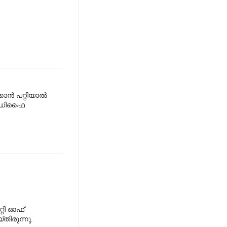
്‍ പറ്റിയാല്‍
 മോഡിഫൈ
്റി ഓഫ്
്തിരുന്നു.