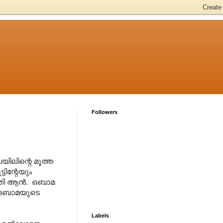
Followers
ിലിന്റെ മൂത്ത
ടിന്റേയും
മതി ആന്‍. ഒബാമ
െ. ഒബാമയുടെ
Labels