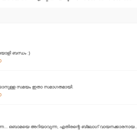
യാളി ബന്ധം :)
0
്ക്കാനുള്ള സമയം ഇതാ സമാഗതമായി.
0
ന്നേ... ഒബാമയെ അറിയാവുന്ന, എതിരന്റെ ബ്ലോഗ് വായനക്കാരനായ... 