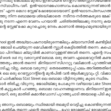
മൂന്നാലു കൊല്ലം മുന്‍പ് ഇന്‍ഡ്യന്‍ നെഴ്സസ് അസ്സൊസിയേഷന്
സ്വാധീനം വഴി. ഉല്‍ഘാടനമഹോത്സവം കൊണ്ടാടുന്നത് ഞാന്‍ സ്ക
ngales" എന്ന മെഗാ സ്റ്റേജ് ഷോയോടെയാണ്. ഉല്‍ഘാടനപ്രസംഗത്
തു നിന്ന ഒബാമയെ ശ്രദ്ധിക്കാതെ നടീനട-നര്‍ത്തകരുടെ മേക് 
്ടു നടന്ന എന്നെ വേണം പറയാന്‍! ചരിത്രത്തിലേക്കു നടന്നു കയ
റെ സ്റ്റേജ് ഷോ കുറച്ചൊരു നേരം കാണാന്‍ അദ്ദേഹമുണ്ടായിരുന്
ഇല്‍ അദ്ധ്യാപകനായിരുന്നെങ്കിലും ക്യാമ്പസില്‍ കണ്ടിട്ടില്
 ചെയ്യുന്ന മെഡിക്കല്‍ സ്കൂള്‍ കെട്ടിടത്തില്‍ തന്നെ. കഫെറ്
പിലോ പിന്നിലോ ക്യൂവില്‍ കാണാറുള്ളത് അവര്‍ തന്നെ. എന്റെ സഹ
മായി work out നു വരാറുണ്ട് ഒബാമ. ഒരു തവണ എലെവേറ്ററില്‍‍ കണ്
ും ഞാന്‍ തന്നെ! മിനിയാന്ന് സിഗററ്റു വലിക്കാന്‍ പുറത്തിറങ്
ച്ചു വിട്ടു. ഒബാമ വരുന്നു! തെരഞ്ഞെടുപ്പ് ഫലം അറിഞ്ഞതിന്റെ പ
ഒരു റെസ്റ്റോറന്റിന്റെ മുന്‍പില്‍ വന്‍ ആള്‍ക്കൂട്ടവും റ്റി. വിക
ാര്‍ക്കിലെ 51st Street ലെ ഒബാമാ വീട്ടിനടുത്തു കൂടെ സ്ഥിരം
ാര്‍ തിരിച്ചു വിടുന്നു. ജോലിയ്ക്കു പോകുന്ന വഴിയായ Lake Shore 
ോകാന്‍ കൂട്ടുകാര്‍ പറഞ്ഞു. ഒബാമാ വാഹനങ്ങളാണവ. മിനിയാന്ന് ഇ
ക്കയറി, ഒരു മാതിരി കമാന്‍ഡോസ് പുറത്തുചാടി അയാളെ പിടി കൂട
ഞാനും ഒബാമയും സ്ഥിരമായി തലമുടി വെട്ടിച്ചു കൊണ്ടിരുന്നത
ിയ അരുമ കത്രിക തന്നെ എന്റെ തലയിലും....ഹോ രോമഞ്ചം! രോമാഞ്ചം