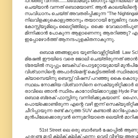
പറഞ്ഞു വന്നത്.......ഒബാമയും ഞാനും എന്നല്ലെ? 
ചെയ്യാന്‍ വന്നത് ഒബാമയാണ്. ആന്‍ കാലയിലിന്റെ 
സംവിധാനം ചെയ്ത് അവതരിപ്പിക്കുന്ന "The Nighti
നിലവിളക്കുകൊളുത്താനും തയാറായി സ്റ്റേജിനു വശത്
കോസ്റ്റ്യൂമിലും ലൈറ്റിങ്ങിലും ഒക്കെ വേവലാതിപൂണ
മിന്നിക്കാന്‍ പോകുന്ന ആളാണെന്നു ആരറിഞ്ഞു? എന്
ഇപ്പോഴോര്‍ത്ത് ആനന്ദപുളകിതനാകുന്നു.
ഒബാമ ഞങ്ങളുടെ യൂണിവെഴ്സിറ്റിയില്‍ Law School 
മിഷേല്‍ ഈയിടെ വരെ ജോലി ചെയ്തിരുന്നത് ഞാന്‍ ജോലി
ട്രേയില്‍ സൂപ്പും ബേക്ഡ് പൊട്ടറ്റോയുമായി മുന്‍
വിശ്വാസിന്റെ അപാര്‍ട്മെന്റ് കെട്ടിടത്തില്‍ സ്ഥിര
ക്യാമ്പെയിനു ബെസ്റ്റ് വിഷസ് പറഞ്ഞു കൈ കൊടുത്തത
സ്ഥലം നോക്കിയ വിശ്വാസിനെ സെക്യൂരിറ്റിക്കാര്‍ ഓടി
രാവിലെ ഞാന്‍ സ്ഥിരം കാറോടിയ്ക്കാറുള്ള Hyde Park ലെ 
ഒബാമ ബ്രേക് ഫാസ്റ്റിനു വന്നിരിക്കുകയാണ്. ഹൈഡ് പ
പൊയ്ക്കൊണ്ടിരുന്ന എന്റെ വഴി ഇന്ന് സെക്യൂരിറ്റിക്ക
ചീറിപ്പായുന്ന രണ്ട് കറുത്ത SUV കണ്ടാല്‍ മാറിപ്പ
മുന്‍പിലേക്കൊരുവന്‍ ഒന്നുമറിയാതെ ലെയിന്‍ മാറി
51st Street ലെ ഒരു ബാര്‍ബര്‍ ഷോപ്പില്‍ ആണു 
ചുരുണ്ട മുടി ക്ലിക് ക്ലിക് എന്നു വെട്ടി വീഴ്ത്ത