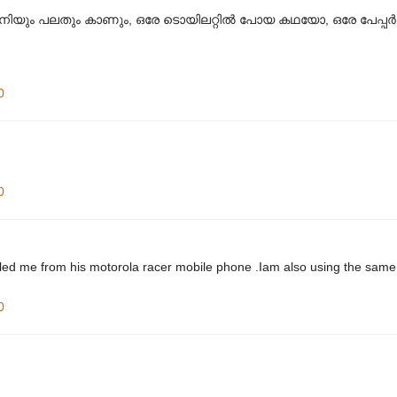
 ഇനിയും പലതും കാണും, ഒരേ ടൊയിലറ്റില്‍ പോയ കഥയോ, ഒരേ പേപ്പര്‍ 
0
0
lled me from his motorola racer mobile phone .Iam also using the sam
0