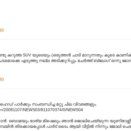
30
ു കറുത്ത SUV യുടെയും (ഒരുത്തന്‍ ചാടി മാറുന്നതും കൂടെ കാണിക്കാന
 പടമൊക്കെ എടുത്തു നല്ല അടിക്കുറിപ്പും ചേര്‍ത്ത് ബ്ലോഗ് ഒന്നു
30
ൈഡ് പാര്‍ക്കും സംബന്ധിച്ച മറ്റു ചില വിവരങ്ങളും.
le?AID=/20081107/NEWS03/811070374/0/NEWS04
ാന്‍. ഒബാമയും ഭാര്യ മിഷെലും ഞാന്‍ ജൊലിചെയ്യുന്ന യൂണിവേഴ്സിറ
യിന്‍ തിരക്കായപ്പോള്‍ പാര്‍ട് ടൈം ആയി വീട്ടില്‍ നിന്നും ജോലി ചെയ