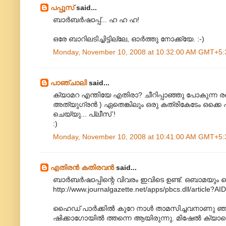
പപ്പൂസ്
said...
ബാര്‍ബര്‍ഷാപ്പ്... ഹ ഹ ഹ!
ഒരേ ബാറിലടിച്ചിട്ടില്ലേ, ഓര്‍ത്തു നോക്ക്യേ. :-)
Monday, November 10, 2008 at 10:32:00 AM GMT+5:
പാഞ്ചാലി
said...
ക്യാമറ എന്തിയേ എതിരാ? ചീറിപ്പാഞ്ഞു പോകുന്ന രണ്ട
അത്യുഗ്രന്‍ ) ഏതെങ്കിലും ഒരു കത്രികേടേം ഒക്കെ
ചെയ്യു... പ്ലീസ് !
:)
Monday, November 10, 2008 at 10:41:00 AM GMT+5:
എതിരന്‍ കതിരവന്‍
said...
ബാര്‍ബര്‍ഷാപ്പിന്റെ വിവരം ഇവിടെ ഉണ്ട്. ഒബാമയും ഹ
http://www.journalgazette.net/apps/pbcs.dll/artic
ഹൈഡ് പാര്‍ക്കില്‍ കുറേ നാള്‍ താമസിച്ചവനാണു ഞ
ഷിക്കാഗോയില്‍ ത്തന്നെ ആയിരുന്നു. മിഷേല്‍ ക്യാമ്പെ