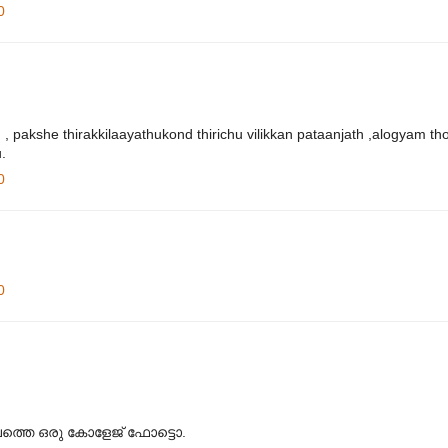
0
 pakshe thirakkilaayathukond thirichu vilikkan pataanjath ,alogyam th
.
0
0
ാലത്തെ ഒരു കോളേജ് ഫോട്ടൊ.