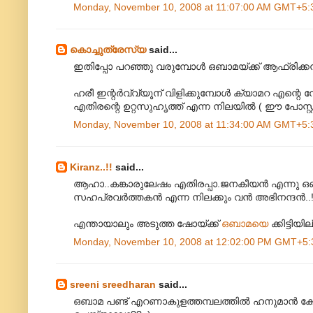
Monday, November 10, 2008 at 11:07:00 AM GMT+5:
കൊച്ചുത്രേസ്യ
said...
ഇതിപ്പോ പറഞ്ഞു വരുമ്പോൾ ഒബാമയ്ക്ക്‌ ആഫ്രിക്
ഹരീ ഇന്റർവ്വ്യൂന്‌ വിളിക്കുമ്പോൾ ക്യാമറ എന്റ
എതിരന്റെ ഉറ്റസുഹൃത്ത്‌ എന്ന നിലയിൽ ( ഈ പോസ്റ്റ
Monday, November 10, 2008 at 11:34:00 AM GMT+5:
Kiranz..!!
said...
ആഹാ..കങ്കാരുലേഷം എതിരപ്പാ.ജനകീയൻ എന്നു ഒബാ
സഹപ്രവർത്തകൻ എന്ന നിലക്കും വൻ അഭിനന്ദൻ..
എന്തായാലും അടുത്ത ഷോയ്ക്ക്
ഒബാ‍മയെ
ക്കിട്ടിയ
Monday, November 10, 2008 at 12:02:00 PM GMT+5:
sreeni sreedharan
said...
ഒബാമ പണ്ട് എറണാകുളത്തമ്പലത്തില്‍ ഹനുമാന്‍ ക്ഷേത്