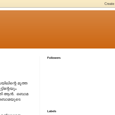
Followers
ിലിന്റെ മൂത്ത
ടിന്റേയും
മതി ആന്‍. ഒബാമ
െ. ഒബാമയുടെ
Labels