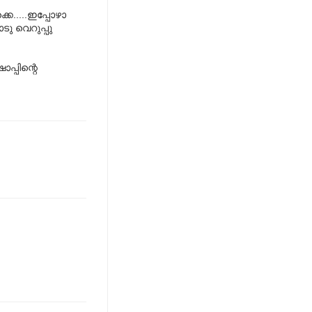
െ.....ഇപ്പോഴാ
ടു വെറുപ്പു
പ്പിന്റെ