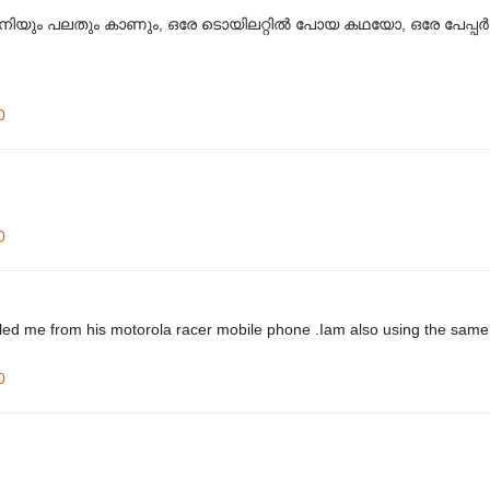
 ഇനിയും പലതും കാണും, ഒരേ ടൊയിലറ്റില്‍ പോയ കഥയോ, ഒരേ പേപ്പര്‍ 
0
0
lled me from his motorola racer mobile phone .Iam also using the sam
0