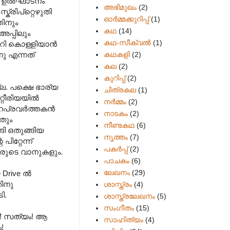
‍ ഉല്‍ഘാടനം
അഭിമുഖം
(2)
്രിപ്റ്റെഴുതി
ഓർമ്മക്കുറിപ്പ്
(1)
തിനും
കഥ
(14)
അപ്പിലും
കഥ-സീക്വല്‍
(1)
റി കൊള്ളിയാന്‍
കഥകളി
(2)
നു എന്നത്
കല
(2)
കുറിപ്പ്
(2)
ല. പക്ഷെ ഭാര്യ
ചിത്രകല
(1)
റീരിയയില്‍
നർമ്മം
(2)
പ്രവര്‍ത്തകന്‍
നാടകം
(2)
ടതും
നീണ്ടകഥ
(6)
ങി ഒതുങ്ങിയ
നൃത്തം
(7)
ിറ്റേന്ന്
പകര്‍പ്പ്
(2)
്കാരുടെ വാനുകളും.
പാചകം
(6)
ലേഖനം
(29)
Drive ല്‍
തിനു
ശാസ്ത്രം
(4)
ി.
ശാസ്ത്രലേഖനം
(5)
സംഗീതം
(15)
്! സത്യം! ആ
സാഹിത്യം
(4)
!