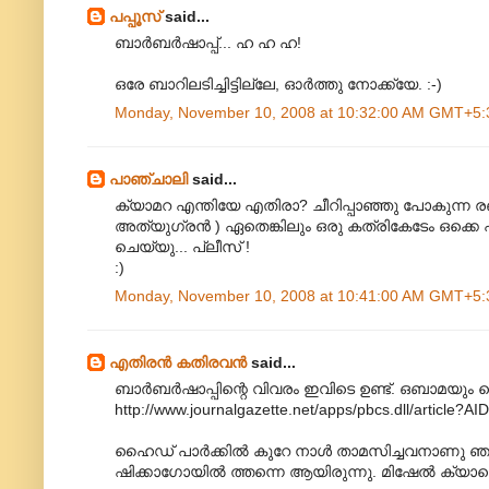
പപ്പൂസ്
said...
ബാര്‍ബര്‍ഷാപ്പ്... ഹ ഹ ഹ!
ഒരേ ബാറിലടിച്ചിട്ടില്ലേ, ഓര്‍ത്തു നോക്ക്യേ. :-)
Monday, November 10, 2008 at 10:32:00 AM GMT+5:
പാഞ്ചാലി
said...
ക്യാമറ എന്തിയേ എതിരാ? ചീറിപ്പാഞ്ഞു പോകുന്ന രണ്ട
അത്യുഗ്രന്‍ ) ഏതെങ്കിലും ഒരു കത്രികേടേം ഒക്കെ
ചെയ്യു... പ്ലീസ് !
:)
Monday, November 10, 2008 at 10:41:00 AM GMT+5:
എതിരന്‍ കതിരവന്‍
said...
ബാര്‍ബര്‍ഷാപ്പിന്റെ വിവരം ഇവിടെ ഉണ്ട്. ഒബാമയും ഹ
http://www.journalgazette.net/apps/pbcs.dll/artic
ഹൈഡ് പാര്‍ക്കില്‍ കുറേ നാള്‍ താമസിച്ചവനാണു ഞ
ഷിക്കാഗോയില്‍ ത്തന്നെ ആയിരുന്നു. മിഷേല്‍ ക്യാമ്പെ