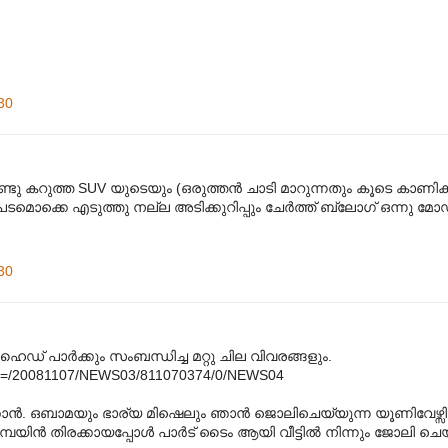
30
ു കറുത്ത SUV യുടെയും (ഒരുത്തന്‍ ചാടി മാറുന്നതും കൂടെ കാണിക്കാന
 പടമൊക്കെ എടുത്തു നല്ല അടിക്കുറിപ്പും ചേര്‍ത്ത് ബ്ലോഗ് ഒന്നു
30
ൈഡ് പാര്‍ക്കും സംബന്ധിച്ച മറ്റു ചില വിവരങ്ങളും.
le?AID=/20081107/NEWS03/811070374/0/NEWS04
ാന്‍. ഒബാമയും ഭാര്യ മിഷെലും ഞാന്‍ ജൊലിചെയ്യുന്ന യൂണിവേഴ്സിറ
യിന്‍ തിരക്കായപ്പോള്‍ പാര്‍ട് ടൈം ആയി വീട്ടില്‍ നിന്നും ജോലി ചെയ