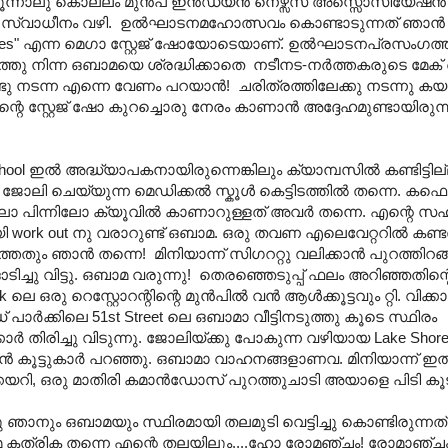
മൂന്നാലു കൊല്ലം മുന്‍പ് ഇന്‍ഡ്യന്‍ നെഴ്സസ് അസ്സൊസിയേഷന്
സ്വാധീനം വഴി. ഉല്‍ഘാടനമഹോത്സവം കൊണ്ടാടുന്നത് ഞാന്‍ സ്ക
ngales" എന്ന മെഗാ സ്റ്റേജ് ഷോയോടെയാണ്. ഉല്‍ഘാടനപ്രസംഗത്
തു നിന്ന ഒബാമയെ ശ്രദ്ധിക്കാതെ നടീനട-നര്‍ത്തകരുടെ മേക് 
്ടു നടന്ന എന്നെ വേണം പറയാന്‍! ചരിത്രത്തിലേക്കു നടന്നു കയ
റെ സ്റ്റേജ് ഷോ കുറച്ചൊരു നേരം കാണാന്‍ അദ്ദേഹമുണ്ടായിരുന്
ഇല്‍ അദ്ധ്യാപകനായിരുന്നെങ്കിലും ക്യാമ്പസില്‍ കണ്ടിട്ടില്
 ചെയ്യുന്ന മെഡിക്കല്‍ സ്കൂള്‍ കെട്ടിടത്തില്‍ തന്നെ. കഫെറ്
പിലോ പിന്നിലോ ക്യൂവില്‍ കാണാറുള്ളത് അവര്‍ തന്നെ. എന്റെ സഹ
മായി work out നു വരാറുണ്ട് ഒബാമ. ഒരു തവണ എലെവേറ്ററില്‍‍ കണ്
ും ഞാന്‍ തന്നെ! മിനിയാന്ന് സിഗററ്റു വലിക്കാന്‍ പുറത്തിറങ്
ച്ചു വിട്ടു. ഒബാമ വരുന്നു! തെരഞ്ഞെടുപ്പ് ഫലം അറിഞ്ഞതിന്റെ പ
ഒരു റെസ്റ്റോറന്റിന്റെ മുന്‍പില്‍ വന്‍ ആള്‍ക്കൂട്ടവും റ്റി. വിക
ാര്‍ക്കിലെ 51st Street ലെ ഒബാമാ വീട്ടിനടുത്തു കൂടെ സ്ഥിരം
ാര്‍ തിരിച്ചു വിടുന്നു. ജോലിയ്ക്കു പോകുന്ന വഴിയായ Lake Shore 
ോകാന്‍ കൂട്ടുകാര്‍ പറഞ്ഞു. ഒബാമാ വാഹനങ്ങളാണവ. മിനിയാന്ന് ഇ
ക്കയറി, ഒരു മാതിരി കമാന്‍ഡോസ് പുറത്തുചാടി അയാളെ പിടി കൂട
ഞാനും ഒബാമയും സ്ഥിരമായി തലമുടി വെട്ടിച്ചു കൊണ്ടിരുന്നത
ിയ അരുമ കത്രിക തന്നെ എന്റെ തലയിലും....ഹോ രോമഞ്ചം! രോമാഞ്ചം