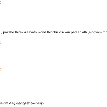
0
 pakshe thirakkilaayathukond thirichu vilikkan pataanjath ,alogyam th
.
0
0
ാലത്തെ ഒരു കോളേജ് ഫോട്ടൊ.