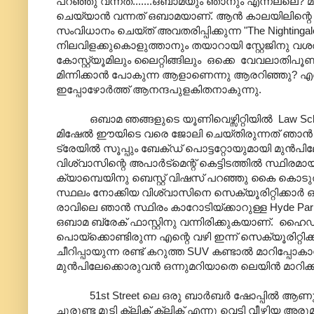
പറഞ്ഞു വന്നത്.......ഒബാമയും ഞാനും എന്നല്ലെ? 
ചെയ്യാന്‍ വന്നത് ഒബാമയാണ്. ആന്‍ കാലയിലിന്റെ 
സംവിധാനം ചെയ്ത് അവതരിപ്പിക്കുന്ന "The Nighti
നിലവിളക്കുകൊളുത്താനും തയാറായി സ്റ്റേജിനു വശത്
കോസ്റ്റ്യൂമിലും ലൈറ്റിങ്ങിലും ഒക്കെ വേവലാതിപൂണ
മിന്നിക്കാന്‍ പോകുന്ന ആളാണെന്നു ആരറിഞ്ഞു? എന്
ഇപ്പോഴോര്‍ത്ത് ആനന്ദപുളകിതനാകുന്നു.
ഒബാമ ഞങ്ങളുടെ യൂണിവെഴ്സിറ്റിയില്‍ Law School 
മിഷേല്‍ ഈയിടെ വരെ ജോലി ചെയ്തിരുന്നത് ഞാന്‍ ജോലി
ട്രേയില്‍ സൂപ്പും ബേക്ഡ് പൊട്ടറ്റോയുമായി മുന്‍
വിശ്വാസിന്റെ അപാര്‍ട്മെന്റ് കെട്ടിടത്തില്‍ സ്ഥിര
ക്യാമ്പെയിനു ബെസ്റ്റ് വിഷസ് പറഞ്ഞു കൈ കൊടുത്തത
സ്ഥലം നോക്കിയ വിശ്വാസിനെ സെക്യൂരിറ്റിക്കാര്‍ ഓടി
രാവിലെ ഞാന്‍ സ്ഥിരം കാറോടിയ്ക്കാറുള്ള Hyde Park ലെ 
ഒബാമ ബ്രേക് ഫാസ്റ്റിനു വന്നിരിക്കുകയാണ്. ഹൈഡ് പ
പൊയ്ക്കൊണ്ടിരുന്ന എന്റെ വഴി ഇന്ന് സെക്യൂരിറ്റിക്ക
ചീറിപ്പായുന്ന രണ്ട് കറുത്ത SUV കണ്ടാല്‍ മാറിപ്പ
മുന്‍പിലേക്കൊരുവന്‍ ഒന്നുമറിയാതെ ലെയിന്‍ മാറി
51st Street ലെ ഒരു ബാര്‍ബര്‍ ഷോപ്പില്‍ ആണു 
ചുരുണ്ട മുടി ക്ലിക് ക്ലിക് എന്നു വെട്ടി വീഴ്ത്ത