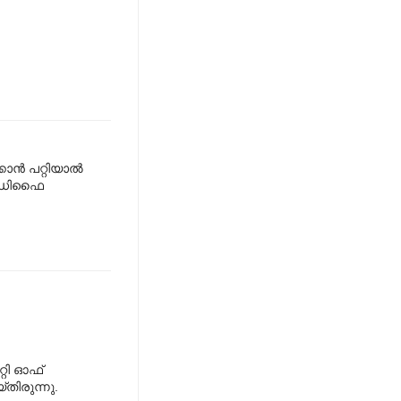
്‍ പറ്റിയാല്‍
 മോഡിഫൈ
്റി ഓഫ്
്തിരുന്നു.