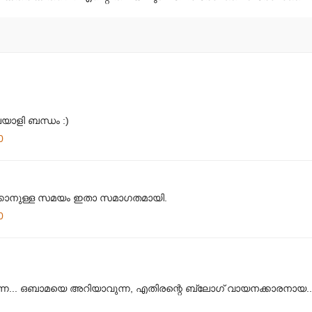
യാളി ബന്ധം :)
0
്ക്കാനുള്ള സമയം ഇതാ സമാഗതമായി.
0
ന്നേ... ഒബാമയെ അറിയാവുന്ന, എതിരന്റെ ബ്ലോഗ് വായനക്കാരനായ... 