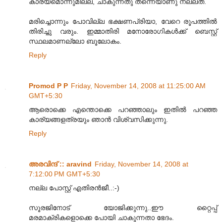
കാര്യമൊന്നുമില്ല, ചാകുന്നതു തന്നെയാണു നല്ലത്.
മരിച്ചൊന്നും പോവില്ല ഭക്ഷണപ്രിയാ, വേറെ രൂപത്തില്‍
തിരിച്ചു വരും. ഇമ്മാതിരി മനോരോഗികള്‍ക്ക് ബെസ്റ്റ്
സ്ഥലമാണല്ലോ ബൂലോകം.
Reply
Promod P P
Friday, November 14, 2008 at 11:25:00 AM
GMT+5:30
ആരൊക്കെ എന്തൊക്കെ പറഞ്ഞാലും ഇതിൽ പറഞ്ഞ
കാര്യങ്ങളത്രയും ഞാൻ വിശ്വസിക്കുന്നു.
Reply
അരവിന്ദ് :: aravind
Friday, November 14, 2008 at
7:12:00 PM GMT+5:30
നല്ല പോസ്റ്റ് എതിരന്‍‌ജീ..:-)
സൂരജിനോട് യോജിക്കുന്നു..ഈ റ്റൈപ്പ്
മരമാക്രികളൊക്കെ പോയി ചാകുന്നതാ ഭേദം.