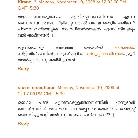
Kiranz..!!
Monday, November 10, 2008 at 12:02:00 PM
GMT+5:30
ആഹാ..കങ്കാരുലേഷം എതിരപ്പാ.ജനകീയൻ എന്നു
ഒബാമയെ അപ്പോ വിളിക്കുന്നതിൽ വല്യ തെറ്റില്ലല്ലേ ?
പ്രഥമ വനിതയുടെ സഹപ്രവർത്തകൻ എന്ന നിലക്കും
വൻ അഭിനന്ദൻ..!
എന്തായാലും അടുത്ത ഷോയ്ക്ക്
ഒബാ‍മയെ
ക്കിട്ടിയില്ലെങ്കിൽ നമുക്ക് പറ്റിയ
ഡ്യൂപ്പിനേയിറക്കാം.
,മുടി
അല്‍പ്പമൊന്നു കത്രിച്ചാ മതി.
Reply
sreeni sreedharan
Monday, November 10, 2008 at
12:07:00 PM GMT+5:30
ഒബാമ പണ്ട് എറണാകുളത്തമ്പലത്തില്‍ ഹനുമാന്‍
ക്ഷേത്രത്തില്‍ തൊഴാന്‍ വന്നപ്പൊ ഒബാമേന്‍റെ ചെരുപ്പ്
ഞാനടിച്ചു മാറ്റിയാര്‍ന്നു. ലേലം ചെയ്താലോ?? ;)
Reply