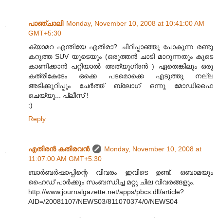
പാഞ്ചാലി
Monday, November 10, 2008 at 10:41:00 AM
GMT+5:30
ക്യാമറ എന്തിയേ എതിരാ? ചീറിപ്പാഞ്ഞു പോകുന്ന രണ്ടു
കറുത്ത SUV യുടെയും (ഒരുത്തന്‍ ചാടി മാറുന്നതും കൂടെ
കാണിക്കാന്‍ പറ്റിയാല്‍ അത്യുഗ്രന്‍ ) ഏതെങ്കിലും ഒരു
കത്രികേടേം ഒക്കെ പടമൊക്കെ എടുത്തു നല്ല
അടിക്കുറിപ്പും ചേര്‍ത്ത് ബ്ലോഗ് ഒന്നു മോഡിഫൈ
ചെയ്യു... പ്ലീസ് !
:)
Reply
എതിരന്‍ കതിരവന്‍
Monday, November 10, 2008 at
11:07:00 AM GMT+5:30
ബാര്‍ബര്‍ഷാപ്പിന്റെ വിവരം ഇവിടെ ഉണ്ട്. ഒബാമയും
ഹൈഡ് പാര്‍ക്കും സംബന്ധിച്ച മറ്റു ചില വിവരങ്ങളും.
http://www.journalgazette.net/apps/pbcs.dll/article?
AID=/20081107/NEWS03/811070374/0/NEWS04