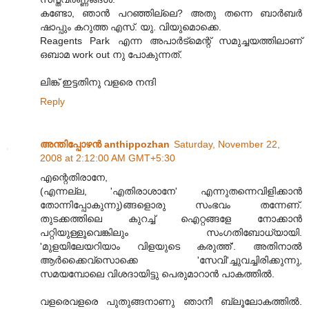
കണ്ടോ, ഞാന്‍ പറഞ്ഞില്ലെ? അതു തന്നെ ബാര്‍ബര്‍
ഷാപ്പും കറുത്ത എസ്. യു. വിയുമൊക്കെ.
Reagents Park എന്ന അപാര്‍ട്മെന്റ് സമുച്ചയത്തിലാണ്
ഒബാമ work out നു പോകുന്നത്.
ലിങ്ക് ഇട്ടതിനു വളരെ നന്ദി
Reply
അന്തിപ്പോഴൻ anthippozhan
Saturday, November 22,
2008 at 2:12:00 AM GMT+5:30
എന്റെതിരാനേ,
(എന്നല്ല, 'എതിരാശാനേ' എന്നുതന്നെവിളിക്കാൻ
തോന്നിപ്പോകുന്നു)ങ്ങളൊരു സംഭവം തന്നേണ്‌.
തുടക്കത്തിലെ കുറച്ച്‌ ഐറ്റങ്ങളേ നോക്കാൻ
പറ്റിയുള്ളൂവെങ്കിലും സംഗതിബോധ്യായി.
'മുളയിലേയറിയാം വിളയുടെ കരുത്ത്‌'. അതിനാൽ
ആർക്കൈവ്സൊക്കെ 'സേവി'ച്ചുവച്ചിരിക്കുന്നു,
സമയമ്പോലെ വിശദായിട്ടു പെരുമാറാൻ പാകത്തിൽ.
വളരെവളരെ പുതുങ്ങനാണു ഞാനീ ബ്ലൂലോകത്തിൽ.