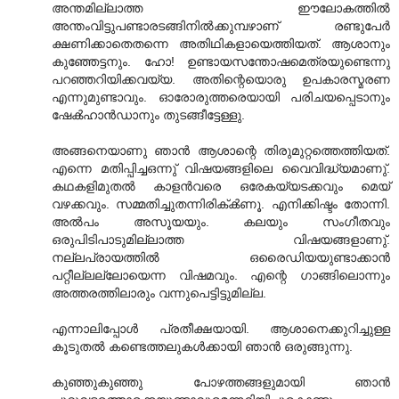
അന്തമില്ലാത്ത ഈലോകത്തിൽ
അന്തംവിട്ടുപണ്ടാരടങ്ങിനിൽക്കുമ്പഴാണ്‌ രണ്ടുപേർ
ക്ഷണിക്കാതെതന്നെ അതിഥികളായെത്തിയത്‌. ആശാനും
കുഞ്ഞേട്ടനും. ഹോ! ഉണ്ടായസന്തോഷമെത്രയുണ്ടെന്നു
പറഞ്ഞറിയിക്കവയ്യ. അതിന്റെയൊരു ഉപകാരസ്മരണ
എന്നുമുണ്ടാവും. ഓരോരുത്തരെയായി പരിചയപ്പെടാനും
ഷേൿഹാൻഡാനും തുടങ്ങീട്ടേള്ളു.
അങ്ങനെയാണു ഞാൻ ആശാന്റെ തിരുമുറ്റത്തെത്തിയത്‌.
എന്നെ മതിപ്പിച്ചഒന്നു് വിഷയങ്ങളിലെ വൈവിദ്ധ്യമാണു്.
കഥകളിമുതൽ കാളൻവരെ ഒരേകയ്യടക്കവും മെയ്‌
വഴക്കവും. സമ്മതിച്ചുതന്നിരിക്‌ൿണൂ. എനിക്കിഷ്ടം തോന്നി.
അൽപം അസൂയയും. കലയും സംഗീതവും
ഒരുപിടിപാടുമില്ലാത്ത വിഷയങ്ങളാണു്.
നല്ലപ്രായത്തിൽ ഒരൈഡിയയുണ്ടാക്കാൻ
പറ്റീല്ലല്ലോയെന്ന വിഷമവും. എന്റെ ഗാങ്ങിലൊന്നും
അത്തരത്തിലാരും വന്നുപെട്ടിട്ടുമില്ല.
എന്നാലിപ്പോൾ പ്രതീക്ഷയായി. ആശാനെക്കുറിച്ചുള്ള
കൂടുതൽ കണ്ടെത്തലുകൾക്കായി ഞാൻ ഒരുങ്ങുന്നു.
കുഞ്ഞുകുഞ്ഞു പോഴത്തങ്ങളുമായി ഞാൻ