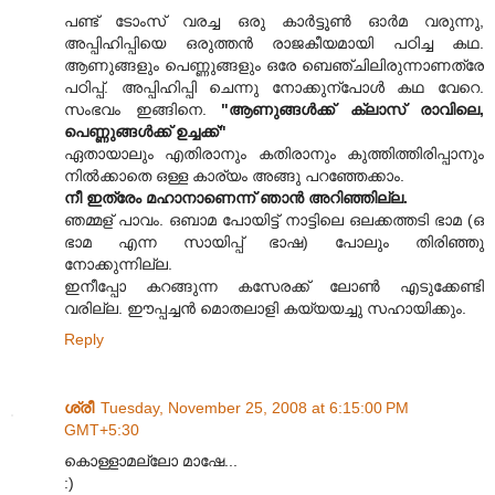
പണ്ട് ടോംസ് വരച്ച ഒരു കാര്‍ട്ടൂണ്‍ ഓര്‍മ വരുന്നു,
അപ്പിഹിപ്പിയെ ഒരുത്തന്‍ രാജകീയമായി പഠിച്ച കഥ.
ആണുങ്ങളും പെണ്ണുങ്ങളും ഒരേ ബെഞ്ചിലിരുന്നാണത്രേ
പഠിപ്പ്. അപ്പിഹിപ്പി ചെന്നു നോക്കുന്പോള്‍ കഥ വേറെ.
സംഭവം ഇങ്ങിനെ.
"ആണുങ്ങള്‍ക്ക് ക്ലാസ് രാവിലെ,
പെണ്ണുങ്ങള്‍ക്ക് ഉച്ചക്ക്"
ഏതായാലും എതിരാനും കതിരാനും കുത്തിത്തിരിപ്പാനും
നില്‍ക്കാതെ ഒള്ള കാര്യം അങ്ങു പറഞ്ഞേക്കാം.
നീ ഇത്രേം മഹാനാണെന്ന് ഞാന്‍ അറിഞ്ഞില്ല.
ഞമ്മള് പാവം. ഒബാമ പോയിട്ട് നാട്ടിലെ
ഒലക്കത്തടി ഭാമ
(ഒ
ഭാമ എന്ന സായിപ്പ് ഭാഷ) പോലും തിരിഞ്ഞു
നോക്കുന്നില്ല.
ഇനീപ്പോ കറങ്ങുന്ന കസേരക്ക് ലോണ്‍ എടുക്കേണ്ടി
വരില്ല. ഈപ്പച്ചന്‍ മൊതലാളി കയ്യയച്ചു സഹായിക്കും.
Reply
ശ്രീ
Tuesday, November 25, 2008 at 6:15:00 PM
GMT+5:30
കൊള്ളാമല്ലോ മാഷേ...
:)