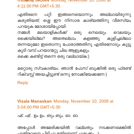
4:11:00 PM GMT+5:30
എതിരനെ പറ്റി ഇങ്ങനെയൊന്നും അല്ലായിരുന്നു
കരുതിയത്, ശ്ശെ ഈ നിസാര കാര്യത്തിനു വീരസ്യം
പറയുക മോശായിപ്പോയി.
നമ്മള്‍ മലയാളികള്‍ക്ക് ഒരു നെലയും വെലയും
ഒക്കെയില്ലേ? അതെല്ലാം കളഞ്ഞു കുളിച്ചല്ലോ
തന്നയുമോ ഇതൊന്നു പോരാത്തതിനു എതിരനോടും കൂട്ടു
കൂടി വമ്പ് പറയാന്മറ്റു ചില ആളുകളും
ഒക്കെ കണ്ടിട്ട് തന്നെ ഒരു വല്ലായ്ക:)
മറ്റൊരു സ്വകാര്യം: ഞാന്‍ ഫേസ് ബുക്കില്‍ ഒരു ഫ്രണ്ട്
റിക്വസ്റ്റ് അയച്ചിട്ടുണ്ട് ഒന്നു നോക്കിയേക്കണേ:)
Reply
Visala Manaskan
Monday, November 10, 2008 at
5:04:00 PM GMT+5:30
ഹ്മ്..ഹ്മ്.. ഉം ഉം. ങും ങും. ഓ. ഓ.
അപ്പോള്‍ അമേരിക്കയില്‍ വല്ലതും നടക്കണമെങ്കില്‍
എതിരവനെ പിടിച്ചാ മതിയെന്ന് ചുരുക്കം. :)