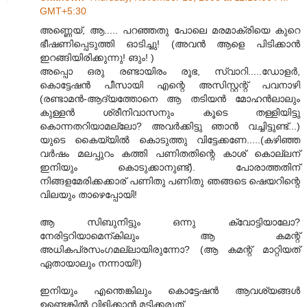
GMT+5:30
അണ്ണെയ്, ആ..... പറഞ്ഞതു പോലെ മരമാക്രിയെ കുറെ
ഭീഷണിപ്പെടുത്തി ഓടിച്ചു! (അവന്‍ ആളെ പിടിക്കാന്‍
ഇറങ്ങിയിരിക്കുന്നു! ങും! )
അപ്പൊ ഒരു രണ്ടായിരം രൂഭ, സ്വാറി.....ഡോളര്‍,
കൊട്ടേഷന്‍ പീസായി എന്റെ അസിസ്റ്റന്റ് പവനാഴി
(രണ്ടാമന്‍-ആദ്യത്തോനെ ആ തടിയന്‍ മോഹന്‍ലാലും
കുള്ളന്‍ ശ്രീനിവാസനും കൂടെ തള്ളിയിട്ടു
കൊന്നതറിയാമല്ലോ? അവര്‍ക്കിട്ടു ഞാന്‍ വച്ചിട്ടുണ്ട്...)
യുടെ കൈയ്യില്‍ കൊടുത്തു വിട്ടേക്കണേ.....(കഴിഞ്ഞ
വര്‍ഷം മലപ്പുറം കത്തി പണിതതിന്റെ കാശ് കൊല്ലന്
ഇനിയും കൊടുക്കാനുണ്ട്). പോരാത്തതിന്
നിങ്ങളമേരിക്കക്കാര് പണിതു പണിതു ഞങ്ങടെ ഷെയറിന്റെ
വിലയും താഴെപ്പോയി!
ആ സിബുനിട്ടും ഒന്നു ക്വോട്ടിയാലോ?
നേരിട്ടറിയാമെന്കിലും ആ കമന്റ്
അധികപ്രസംഗമല്ലായിരുന്നോ? (ആ കമന്റ് മാറ്റിയത്
ഏതായാലും നന്നായി!)
ഇനിയും എന്തെങ്കിലും കൊട്ടേഷന്‍ ആവശ്യങ്ങള്‍
ഉണ്ടെങ്കില്‍ വിളിക്കാന്‍ മടിക്കരുത്.