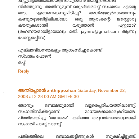
ചുറ്റുവട്ടത്തൊക്കെയുണ്ടാവുമെന്നറിയിച്ചുകൊണ്ടു
നിർത്തുന്നു. അതിനുമുമ്പ്‌ ഒരുപ്രൈവറ്റ്‌ സംശയം. എന്റെ
മാടം എങ്ങനെകണ്ടുപിടിച്ചു? അഗ്രജേട്ടർമാരൊന്നും
കണ്ടുതുടങ്ങീട്ടില്ലല്ലോ. ഒരു ആരംഭന്റെ ജസ്റ്റൊരു
കൗതുകശാന്തി വരുത്താൻ പറ്റുമോ?
(രഹസ്യമായിട്ടായാലും മതി. jaymro@gmail.com ആണു
പോസ്റ്റാപ്പീസ്‌)
എല്ലാവിധനന്മകളും ആശംസിച്ചുകൊണ്ട്‌
സ്വന്തം പോഴൻ
ഒപ്പ്‌.
Reply
അന്തിപ്പോഴൻ anthippozhan
Saturday, November 22,
2008 at 2:28:00 AM GMT+5:30
ഞാനും ഒബാമയുമായി വളരെപ്പരിചയത്തിലാണു്.
സംഗതിസീക്രറ്റാണ്‌. മാധ്യമക്കാരാരുമറിയണ്ട.
പ്രത്യേകിച്ചു 'മനോരമ'. കഴിഞ്ഞ ഒരുവർഷത്തോളമായി
സംഗതി'ചാലു'വാണു്.
പത്രത്തിലെ ഒബാമക്കട്ടിങ്ങുകൾ സൂക്ഷിച്ചിട്ടുണ്ട്‌.