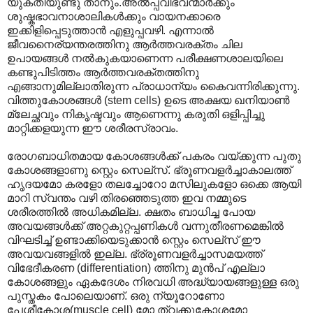
യുക്തിയുണ്ടു താനും.അൽ‌പ്പവിഭവന്മാർക്കും
ശുഷ്കഭാവനാശാലികൾക്കും വായനക്കാരെ
ഇക്കിളിപ്പെടുത്താൻ എളുപ്പവഴി. എന്നാൽ
ജീവനൈര്യന്തരത്തിനു ആർത്തവരക്തം ചില
ഉപായങ്ങൾ നൽകുകയാണെന്ന പരീക്ഷണശാലയിലെ
കണ്ടുപിടിത്തം ആർത്തവരക്തത്തിനു
എങ്ങാനുമില്ലാതിരുന്ന പ്രാധാന്യം കൈവന്നിരിക്കുന്നു.
വിത്തുകോശങ്ങൾ (stem cells) ഉടെ അക്ഷയ ഖനിയാൺ
മ്ലേച്ഛവും നികൃഷ്ടവും ആണെന്നു കരുതി ഒളിപ്പിച്ചു
മാറ്റിക്കളയുന്ന ഈ ശരീരസ്രാവം.
രോഗബാധിതമായ കോശങ്ങൾക്ക് പകരം വയ്ക്കുന്ന പുതു
കോശങ്ങളാണു സ്റ്റെം സെല്സ്. ഭ്രൂണവളർച്ചാകാലത്ത്
ഹൃദയമോ കരളോ തലച്ചോറോ മസിലുകളോ ഒക്കെ ആയി
മാറി സ്വന്തം വഴി തിരഞ്ഞെടുത്ത ഇവ നമ്മുടെ
ശരീരത്തിൽ അധികമില്ല. ക്ഷതം ബാധിച്ച പോയ
അവയങ്ങൾക്ക് അറ്റകുറ്റപ്പണികൾ വന്നുതീരണമെങ്കിൽ
വിഘടിച്ച് ഉണ്ടാക്കിയെടുക്കാൻ സ്റ്റെം സെല്സ് ഈ
അവയവങ്ങളിൽ ഇല്ല. ഭ്ര്രൂണവളർച്ചാസമയത്ത്
വിഭേദീകരണ (differentiation) ത്തിനു മുൻപ് എല്ലാ
കോശങ്ങളും ഏകദേശം നിരവധി അദ്ധ്യായങ്ങളുള്ള ഒരു
പുസ്തകം പോലെയാണ്. ഒരു ന്യൂറോണോ
പേശീകോശ(muscle cell) മോ ത്വക്കുകോശമോ