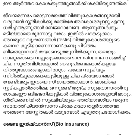
ഈ ആർത്തവകോശക്കുഞ്ഞുങ്ങൾക്ക് ശക്തിയുണ്ടത്രെ.
ജീവന്മരണപോരാട്ടസമയത്ത് വിത്തുകോശങ്ങളുമായി
വരുവാൻ സ്ത്രീകൾക്കു മാത്രമേ അവകാശമുള്ളു എന്നു
ധരിച്ച് ആണുങ്ങൾ ബേജാറാവേണ്ട. ആണുങ്ങൾക്കും
മടിയ്ക്കാതെ മുന്നോട്ടു വരാം, ഇതിൽ പങ്കെടുക്കാം.
അവരുടെ വൃഷണങ്ങൾ (testis) വിത്തുകോശങ്ങളുടെ
കലവറ കൂടിയാണെന്നാണ് കണ്ടു പിടിത്തം.
ബീജങ്ങളാവാൻ തയാറെടുത്തുനിൽക്കുന്ന, തലയും
വാലുമൊക്കെ വച്ചുതുടങ്ങാത്ത spermatogonia സംഭരിച്ച്
ചില സൂത്രവിദ്യകളാൽ ബഹുപ്രബലകാരികളായ
വിത്തുകോശങ്ങളാക്കി മാറ്റാം. പക്ഷേ സൂചിയും
സിറിഞ്ചുമൊക്കെക്കൂടിയുള്ള ചില പ്രയോഗങ്ങൾ
വേണ്ടിവരും ഇവയെ സ്വായത്തമാക്കാൻ. ലാബിലെ
സ്ഫടികപ്പാത്രത്തിലെ ഒന്നുരണ്ട് ആഴ്ച സുഖവാസത്തിനു
ശേഷംഈ ബീജജനിക്കുട്ടികൾ വിത്തുകോശങ്ങളായി മാറും.
ശീതീകരണിയിൽ സൂക്ഷിയ്ക്കുക- അത്യാവശ്യം വരുന്ന
സമയത്ത് ക്യാൻസറോ പ്രമേഹമോ തളർവാതന്മോ
അങ്ങനെ അസ്കിതകൾ വരുമ്പോൾ എടുത്തുപയോഗിക്കാം.
ജൈവ ഇൻഷ്വറൻസ് (Bio insurance)