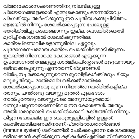
വിത്തുകോശസംഭരണത്തിനു നിലവിലുള്ള
പ്രയോഗങ്ങളേക്കാൾ എന്തുകൊണ്ടും ഔന്നത്യവും
പ്രഗതിയും അർഹിക്കുന്നു ഈ പുതിയ കണ്ടുപിടിത്തം.
മജ്ജയിൽ നിന്നും ശേഖരിക്കപ്പെടുന്ന പോലുള്ള
അതിക്രമിച്ചു കടക്കലൊന്നും ഇല്ല. പൊക്കിൾക്കൊടി
മുറിച്ച് കൊശങ്ങൽ ശേഖരിക്കുന്നതിലെ
കാര്യപ്രണാലികളൊന്നുമില്ല. ഏറ്റവും
പുരോഗമനപരമായ കാര്യം പൊക്കിൾക്കൊടി ഭ്രൂണം
ഇവയിൽ നിന്നൊക്കെ കോശങ്ങൾ എടുക്കുന്ന
ഉപയോഗത്തിന്മേലുള്ള ധാർമ്മികപ്രശ്നങ്ങൾ മുഴുവനായും
ഒഴിവാക്കപ്പെടുന്നു എന്നതാണ്. ഭ്രൂണങ്ങൾ
വിൽ‌പ്പനച്ചരക്കാകുന്നുവെന്ന മുറവിളികൾക്ക് മറുപടിയും
മറുകൃതിയും. മാത്രമല്ല ഒരിക്കൽമാത്രമേ
ശേഖരിക്കപ്പെടാവവൂ എന്ന നിയന്ത്രണപരിമിതികളില്ല
താനും. പന്ത്രണ്ടു വയസ്സു മുതൽ ഏകദേശം
നാൽ‌പ്പത്തേഴു വയസ്സുവരെ അനുസ്യൂതമായി
വന്നുചേരുന്നവയാണല്ലൊ ഈ കോശങ്ങൾ. അതും
അതിധാരാളമായി. പൊക്കിൽക്കൊടി രക്തത്തിൽ നിന്നും
കിട്ടുന്നപോലല്ല ഈ ചെറുതുള്ളികളിൽ ഉള്ളത്.
കോടിക്കോടിക്കണക്കിനാണ്. പ്രതിരോധതന്ത്രങ്ങൾ
(immune system) ശരീരത്തിൽ ചേർക്കപ്പെടുന്ന കോശങ്ങളെ
ഒഴിവാക്കാൻ കളിയ്ക്കുന്ന കളികൾക്ക് എതിരെ നിൽക്കാനും