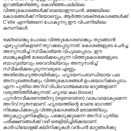
ഇറങ്ങിക്കഴിഞ്ഞു. കൊഴിഞ്ഞപല്ലിലെ
വിത്തുകോശങ്ങൾക്ക് ബയൊഈഡൻ, മജ്ജയിലെ
കോശങ്ങൾക്ക് നിയോസ്റ്റെം, ആർത്തവരക്തകോശങ്ങൾക്ക്
C’elle എന്നിങ്ങനെ പോകുന്നു ഈ വിപണിയിലെ
കമ്പനികൾ.
രക്തബാ‍ങ്കു പോലെ വിത്തുകോശബാങ്കും തുടങ്ങാൻ
എഴുപ്പവഴികളാണ് തുറക്കപ്പെടുന്നത്. കോശങ്ങളുടെ ചേർച്ച
അനുസരിച്ച് സ്വീകാര്യത വിപുലപ്പെടാം. ഈ
ബാങ്കുകളിൽ ശേഖരിക്കപ്പെടുന്ന വിത്തുകോശങ്ങളുടെ
ബാഹുല്യവും വൈവിദ്ധ്യവും അനുസരിച്ച്
സ്വീകരിക്കപ്പെടുന്നവരുടെ എണ്ണം
അതിബ്രഹുത്തായിരിക്കും. ഹൃദയസംബന്ധിയായ പല
അസുഖങ്ങൾക്കും വിത്തുകോശങ്ങൾ ഉപയോഗിക്കപ്പെടാം
എന്ന പുതിയ അറിവ് വിപ്ലവാത്മകമായ മാറ്റങ്ങളാണ്
വരുത്തിത്തീർക്കുന്നത്. ഹൃദയ കല (tissue)
പുനർനവീകരണത്തിനു (regeneration) വശംവദമാകുമെന്ന
അറിവ് നൂതനമാണ്. ഹൃദയത്തിന്റെ വേണ്ട ഭാഗത്ത്
നിക്ഷേപിക്കപ്പെട്ട വിത്തുകോശങ്ങൾ മരാമത്തിലും
അറ്റകുറ്റപ്പണികളിലും പങ്കെടുക്കുമെന്ന അറിവ് പുതിയ
പരീക്ഷണങ്ങൾക്ക് വഴി തെളിയിച്ചിരിക്കയാണ്.
കാർഡിയോളജി ക്ലിനിക്കുകൾ വൻപൻ മാറ്റങ്ങൾക്കു