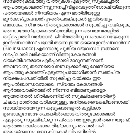
സമ്പത്തുകാലത്തു വിത്തുകൾ എടുത്തു സൂക്ഷിച്ചാൽ
ആപത്തുകാലത്ത് നട്ടുനനച്ച് വിളവെടുത്ത് ശോഷിയ്ക്കുന്ന
പത്തായങ്ങൾ നിറയ്ക്കാം എന്ന മാതിരിയുള്ള
മുൻ‌കാഴ്ച്ചാപദ്ധതിപ്പഴഞ്ചൊല്ലുകൾ ഇവിടെയും
ബാധകം. സ്വന്തം വിത്തുകോശങ്ങൾ സൂക്ഷിച്ചു വയ്ക്കുക,
അനാ‍ാരോഗ്യകാലത്ത് ക്ഷയിക്കുന്ന അവയവങ്ങളിൽ
തട്ടിപ്പൊത്തി വയ്ക്കാൻ. ജീവിതത്തിനു സംരക്ഷണയേകുന്ന
ഇൻഷ്വറൻസ് പദ്ധതി തന്നെ ഇത്. ജൈവ ഇൻഷ്വറൻസ്
(Bio insurance) എന്നൊരു പുതിയ വ്യവസ്ഥ ഇങ്ങനെ
നടപ്പിലായി വരികയാണ് വിത്തുകോശങ്ങൾ
വ്യക്തിഗതമായ ഏർപ്പാടായി മാറുന്നതിനാൽ.
അവനവനു തന്നെയൊ ബന്ധുക്കാർക്കു വേണ്ടിയോ
ആപത്തു കാലത്ത് എടുത്തുപയോഗിക്കാൻ സഞ്ചിത
നിക്ഷേപപദ്ധതിയിൽ സൂക്ഷിച്ചു വയ്ക്കാം ഈ
ആപൽബാന്ധവന്മാരെ.. സ്വന്തം കോശങ്ങൾ-
ആർത്തവരക്തത്തിൽ നിന്നോ ബീജാണുക്കളോ-
ആയതിനാൽ ശീതീകരണിയിൽ സൂക്ഷിക്കേണ്ടതിന്റെ
ചിലവു മാത്രമേ വരികയുള്ളു. ജനിതകവൈകല്യങ്ങൾക്ക്
സാദ്ധ്യതയേറുന്ന കുടുംബങ്ങളിൽ കുട്ടികൾ
ഉണ്ടാകുമ്പോഴേ പൊക്കിൾക്കൊടിവിത്തുകോശങ്ങൾ
എടുത്തു സൂക്ഷിയ്ക്കുന്ന പ്രവണത ഇപ്പോൾ തന്നെയുണ്ട്.
ആർത്തവരക്തംശേഖരിയ്ക്കാനും തപാൽ വഴി
അയയ്ക്കാനും ഉള്ള കിറ്റുകൾ വിപണിയിൽ