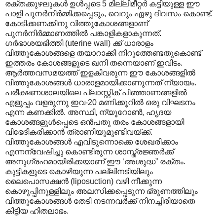
രക്തക്കുഴലുകൾ ഉൾപ്പടെ 5 മില്ലിമീറ്റർ കട്ടിയുള്ള ഈ
പാളി പുനർനിർമ്മിക്കപ്പെടും, വെറും ഏഴു ദിവസം കൊണ്ട്.
കോടിക്കണക്കിനു വിത്തുകോശങ്ങളാണ്
പുനർനിർമ്മാണത്തിൽ പങ്കാളികളാകുന്നത്.
ഗർഭാശയഭിത്തി (uterine wall) ക്ക് ധാരാളം
വിത്തുകോശങ്ങളെ തയാറാക്കി നിറുത്തേണ്ടതുകൊണ്ട്
ഇത്തരം കോശങ്ങളുടെ ഖനി തന്നെയാണ് ഇവിടം.
ആർത്തവസമയത്ത് ഇളകിവരുന്ന ഈ കോശങ്ങളിൽ
വിത്തുകോശങ്ങൾ ധാരാളമായിക്കാണുന്നത് ന്യായം.
പരീക്ഷണശാലയിലെ പ്ലാസ്റ്റിക് പിഞ്ഞാണങ്ങളിൽ
എളുപ്പം വളരുന്നു ഇവ-20 മണിക്കൂറിൽ ഒരു വിഘടനം
എന്ന കണക്കിൽ. അസ്ഥി, ന്യൂറോൺ, ഹൃദയ
കോശങ്ങളുൾ‌പ്പെടെ ഒൻപതു തരം കോശങ്ങളായി
വിഭേദീകരിക്കാൻ ത്രാ‍ണിയുമുണ്ടിവയ്ക്ക്.
വിത്തുകോശങ്ങൾ എവിടുന്നൊക്കെ ശേഖരിക്കാം
എന്നന്വേഷിച്ചു കൊണ്ടിരുന്ന ശാസ്ത്രജ്ഞർക്ക്
അനുഗ്രഹമായിരിക്കയാണ് ഈ ‘അശുദ്ധ” രക്തം.
കുട്ടികളുടെ കൊഴിയുന്ന പല്ലിനടിയിലും
ലൈപൊസക്ഷൻ (liposuction) വഴി നീക്കുന്ന
കൊഴുപ്പിനുള്ളിലും അലസിക്കപ്പെടുന്ന ഭ്രൂണത്തിലും
വിത്തുകോശങ്ങൾ തേടി നടന്നവർക്ക് നിനച്ചിരിയാതെ
കിട്ടിയ ഹിതലാഭം.