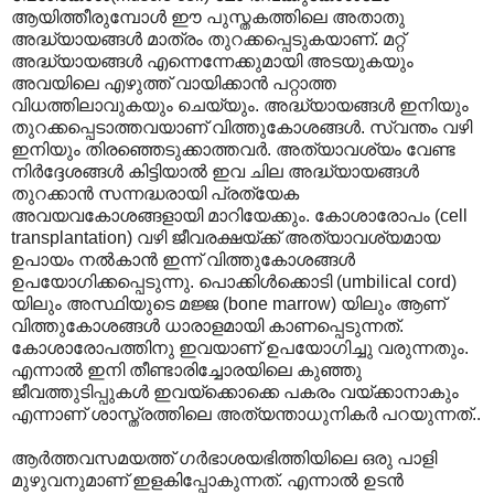
ആയിത്തീരുമ്പോൾ ഈ പുസ്തകത്തിലെ അതാതു
അദ്ധ്യായങ്ങൾ മാത്രം തുറക്കപ്പെടുകയാണ്. മറ്റ്
അദ്ധ്യായങ്ങൾ എന്നെന്നേക്കുമായി അടയുകയും
അവയിലെ എഴുത്ത് വായിക്കാൻ പറ്റാത്ത
വിധത്തിലാവുകയും ചെയ്യും. അദ്ധ്യായങ്ങൾ ഇനിയും
തുറക്കപ്പെടാത്തവയാണ് വിത്തുകോശങ്ങൾ. സ്വന്തം വഴി
ഇനിയും തിരഞ്ഞെടുക്കാത്തവർ. അത്യാവശ്യം വേണ്ട
നിർദ്ദേശങ്ങൾ കിട്ടിയാൽ ഇവ ചില അദ്ധ്യായങ്ങൾ
തുറക്കാൻ സന്നദ്ധരായി പ്രത്യേക
അവയവകോശങ്ങളായി മാറിയേക്കും. കോശാരോപം (cell
transplantation) വഴി ജീവരക്ഷയ്ക്ക് അത്യാവശ്യമായ
ഉപായം നൽകാൻ ഇന്ന് വിത്തുകോശങ്ങൾ
ഉപയോഗിക്കപ്പെടുന്നു. പൊക്കിൾക്കൊടി (umbilical cord)
യിലും അസ്ഥിയുടെ മജ്ജ (bone marrow) യിലും ആണ്
വിത്തുകോശങ്ങൾ ധാരാളമായി കാണപ്പെടുന്നത്.
കോശാരോപത്തിനു ഇവയാണ് ഉപയോഗിച്ചു വരുന്നതും.
എന്നാൽ ഇനി തീണ്ടാരിച്ചോരയിലെ കുഞ്ഞു
ജീവത്തുടിപ്പുകൾ ഇവയ്ക്കൊക്കെ പകരം വയ്ക്കാനാകും
എന്നാണ് ശാസ്ത്രത്തിലെ അത്യന്താധുനികർ പറയുന്നത്..
ആർത്തവസമയത്ത് ഗർഭാശയഭിത്തിയിലെ ഒരു പാളി
മുഴുവനുമാണ് ഇളകിപ്പോകുന്നത്. എന്നാൽ ഉടൻ