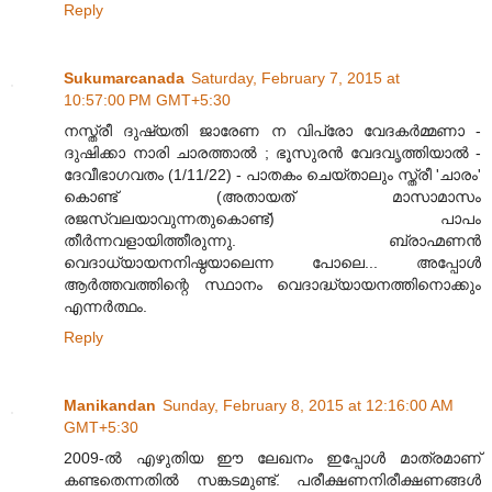
Reply
Sukumarcanada
Saturday, February 7, 2015 at
10:57:00 PM GMT+5:30
നസ്ത്രീ ദുഷ്യതി ജാരേണ ന വിപ്രോ വേദകര്‍മ്മണാ -
ദുഷിക്കാ നാരി ചാരത്താല്‍ ; ഭൂസുരന്‍ വേദവൃത്തിയാല്‍ -
ദേവീഭാഗവതം (1/11/22) - പാതകം ചെയ്താലും സ്ത്രീ 'ചാരം'
കൊണ്ട് (അതായത് മാസാമാസം
രജസ്വലയാവുന്നതുകൊണ്ട്) പാപം
തീര്‍ന്നവളായിത്തീരുന്നു. ബ്രാഹ്മണന്‍
വെദാധ്യായനനിഷ്ഠയാലെന്ന പോലെ... അപ്പോള്‍
ആര്‍ത്തവത്തിന്റെ സ്ഥാനം വെദാദ്ധ്യായനത്തിനൊക്കും
എന്നര്‍ത്ഥം.
Reply
Manikandan
Sunday, February 8, 2015 at 12:16:00 AM
GMT+5:30
2009-ൽ എഴുതിയ ഈ ലേഖനം ഇപ്പോൾ മാത്രമാണ്
കണ്ടതെന്നതിൽ സങ്കടമുണ്ട്. പരീക്ഷണനിരീക്ഷണങ്ങൾ