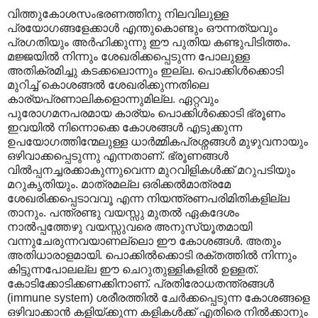
വിത്തുകോശസംഭരണത്തിനു നിലവിലുള്ള
പ്രയോഗങ്ങളേക്കാൾ എന്തുകൊണ്ടും ഔന്നത്യവും
പ്രഗതിയും അർഹിക്കുന്നു ഈ പുതിയ കണ്ടുപിടിത്തം.
മജ്ജയിൽ നിന്നും ശേഖരിക്കപ്പെടുന്ന പോലുള്ള
അതിക്രമിച്ചു കടക്കലൊന്നും ഇല്ല. പൊക്കിൾക്കൊടി
മുറിച്ച് കൊശങ്ങൽ ശേഖരിക്കുന്നതിലെ
കാര്യപ്രണാലികളൊന്നുമില്ല. ഏറ്റവും
പുരോഗമനപരമായ കാര്യം പൊക്കിൾക്കൊടി ഭ്രൂണം
ഇവയിൽ നിന്നൊക്കെ കോശങ്ങൾ എടുക്കുന്ന
ഉപയോഗത്തിന്മേലുള്ള ധാർമ്മികപ്രശ്നങ്ങൾ മുഴുവനായും
ഒഴിവാക്കപ്പെടുന്നു എന്നതാണ്. ഭ്രൂണങ്ങൾ
വിൽ‌പ്പനച്ചരക്കാകുന്നുവെന്ന മുറവിളികൾക്ക് മറുപടിയും
മറുകൃതിയും. മാത്രമല്ല ഒരിക്കൽമാത്രമേ
ശേഖരിക്കപ്പെടാവവൂ എന്ന നിയന്ത്രണപരിമിതികളില്ല
താനും. പന്ത്രണ്ടു വയസ്സു മുതൽ ഏകദേശം
നാൽ‌പ്പത്തേഴു വയസ്സുവരെ അനുസ്യൂതമായി
വന്നുചേരുന്നവയാണല്ലൊ ഈ കോശങ്ങൾ. അതും
അതിധാരാളമായി. പൊക്കിൽക്കൊടി രക്തത്തിൽ നിന്നും
കിട്ടുന്നപോലല്ല ഈ ചെറുതുള്ളികളിൽ ഉള്ളത്.
കോടിക്കോടിക്കണക്കിനാണ്. പ്രതിരോധതന്ത്രങ്ങൾ
(immune system) ശരീരത്തിൽ ചേർക്കപ്പെടുന്ന കോശങ്ങളെ
ഒഴിവാക്കാൻ കളിയ്ക്കുന്ന കളികൾക്ക് എതിരെ നിൽക്കാനും