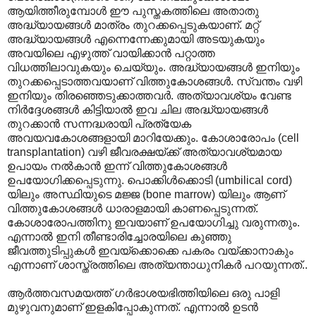
ആയിത്തീരുമ്പോൾ ഈ പുസ്തകത്തിലെ അതാതു
അദ്ധ്യായങ്ങൾ മാത്രം തുറക്കപ്പെടുകയാണ്. മറ്റ്
അദ്ധ്യായങ്ങൾ എന്നെന്നേക്കുമായി അടയുകയും
അവയിലെ എഴുത്ത് വായിക്കാൻ പറ്റാത്ത
വിധത്തിലാവുകയും ചെയ്യും. അദ്ധ്യായങ്ങൾ ഇനിയും
തുറക്കപ്പെടാത്തവയാണ് വിത്തുകോശങ്ങൾ. സ്വന്തം വഴി
ഇനിയും തിരഞ്ഞെടുക്കാത്തവർ. അത്യാവശ്യം വേണ്ട
നിർദ്ദേശങ്ങൾ കിട്ടിയാൽ ഇവ ചില അദ്ധ്യായങ്ങൾ
തുറക്കാൻ സന്നദ്ധരായി പ്രത്യേക
അവയവകോശങ്ങളായി മാറിയേക്കും. കോശാരോപം (cell
transplantation) വഴി ജീവരക്ഷയ്ക്ക് അത്യാവശ്യമായ
ഉപായം നൽകാൻ ഇന്ന് വിത്തുകോശങ്ങൾ
ഉപയോഗിക്കപ്പെടുന്നു. പൊക്കിൾക്കൊടി (umbilical cord)
യിലും അസ്ഥിയുടെ മജ്ജ (bone marrow) യിലും ആണ്
വിത്തുകോശങ്ങൾ ധാരാളമായി കാണപ്പെടുന്നത്.
കോശാരോപത്തിനു ഇവയാണ് ഉപയോഗിച്ചു വരുന്നതും.
എന്നാൽ ഇനി തീണ്ടാരിച്ചോരയിലെ കുഞ്ഞു
ജീവത്തുടിപ്പുകൾ ഇവയ്ക്കൊക്കെ പകരം വയ്ക്കാനാകും
എന്നാണ് ശാസ്ത്രത്തിലെ അത്യന്താധുനികർ പറയുന്നത്..
ആർത്തവസമയത്ത് ഗർഭാശയഭിത്തിയിലെ ഒരു പാളി
മുഴുവനുമാണ് ഇളകിപ്പോകുന്നത്. എന്നാൽ ഉടൻ