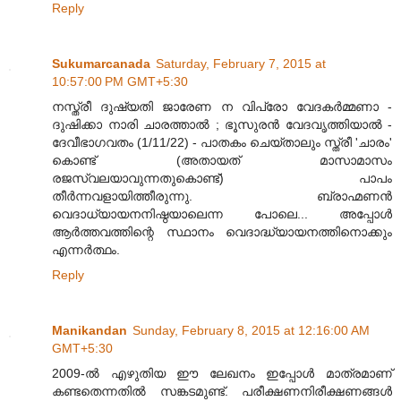
Reply
Sukumarcanada
Saturday, February 7, 2015 at
10:57:00 PM GMT+5:30
നസ്ത്രീ ദുഷ്യതി ജാരേണ ന വിപ്രോ വേദകര്‍മ്മണാ -
ദുഷിക്കാ നാരി ചാരത്താല്‍ ; ഭൂസുരന്‍ വേദവൃത്തിയാല്‍ -
ദേവീഭാഗവതം (1/11/22) - പാതകം ചെയ്താലും സ്ത്രീ 'ചാരം'
കൊണ്ട് (അതായത് മാസാമാസം
രജസ്വലയാവുന്നതുകൊണ്ട്) പാപം
തീര്‍ന്നവളായിത്തീരുന്നു. ബ്രാഹ്മണന്‍
വെദാധ്യായനനിഷ്ഠയാലെന്ന പോലെ... അപ്പോള്‍
ആര്‍ത്തവത്തിന്റെ സ്ഥാനം വെദാദ്ധ്യായനത്തിനൊക്കും
എന്നര്‍ത്ഥം.
Reply
Manikandan
Sunday, February 8, 2015 at 12:16:00 AM
GMT+5:30
2009-ൽ എഴുതിയ ഈ ലേഖനം ഇപ്പോൾ മാത്രമാണ്
കണ്ടതെന്നതിൽ സങ്കടമുണ്ട്. പരീക്ഷണനിരീക്ഷണങ്ങൾ