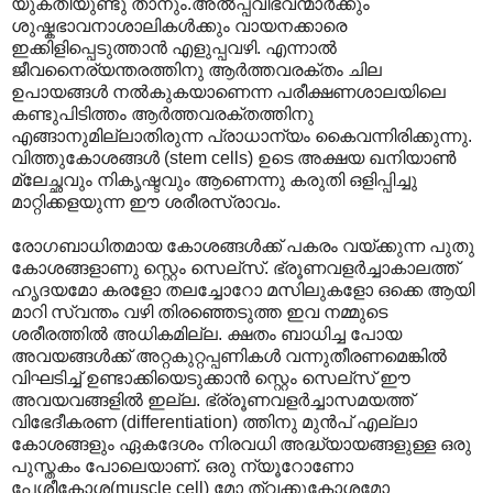
യുക്തിയുണ്ടു താനും.അൽ‌പ്പവിഭവന്മാർക്കും
ശുഷ്കഭാവനാശാലികൾക്കും വായനക്കാരെ
ഇക്കിളിപ്പെടുത്താൻ എളുപ്പവഴി. എന്നാൽ
ജീവനൈര്യന്തരത്തിനു ആർത്തവരക്തം ചില
ഉപായങ്ങൾ നൽകുകയാണെന്ന പരീക്ഷണശാലയിലെ
കണ്ടുപിടിത്തം ആർത്തവരക്തത്തിനു
എങ്ങാനുമില്ലാതിരുന്ന പ്രാധാന്യം കൈവന്നിരിക്കുന്നു.
വിത്തുകോശങ്ങൾ (stem cells) ഉടെ അക്ഷയ ഖനിയാൺ
മ്ലേച്ഛവും നികൃഷ്ടവും ആണെന്നു കരുതി ഒളിപ്പിച്ചു
മാറ്റിക്കളയുന്ന ഈ ശരീരസ്രാവം.
രോഗബാധിതമായ കോശങ്ങൾക്ക് പകരം വയ്ക്കുന്ന പുതു
കോശങ്ങളാണു സ്റ്റെം സെല്സ്. ഭ്രൂണവളർച്ചാകാലത്ത്
ഹൃദയമോ കരളോ തലച്ചോറോ മസിലുകളോ ഒക്കെ ആയി
മാറി സ്വന്തം വഴി തിരഞ്ഞെടുത്ത ഇവ നമ്മുടെ
ശരീരത്തിൽ അധികമില്ല. ക്ഷതം ബാധിച്ച പോയ
അവയങ്ങൾക്ക് അറ്റകുറ്റപ്പണികൾ വന്നുതീരണമെങ്കിൽ
വിഘടിച്ച് ഉണ്ടാക്കിയെടുക്കാൻ സ്റ്റെം സെല്സ് ഈ
അവയവങ്ങളിൽ ഇല്ല. ഭ്ര്രൂണവളർച്ചാസമയത്ത്
വിഭേദീകരണ (differentiation) ത്തിനു മുൻപ് എല്ലാ
കോശങ്ങളും ഏകദേശം നിരവധി അദ്ധ്യായങ്ങളുള്ള ഒരു
പുസ്തകം പോലെയാണ്. ഒരു ന്യൂറോണോ
പേശീകോശ(muscle cell) മോ ത്വക്കുകോശമോ