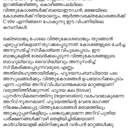
ഇറങ്ങിക്കഴിഞ്ഞു. കൊഴിഞ്ഞപല്ലിലെ
വിത്തുകോശങ്ങൾക്ക് ബയൊഈഡൻ, മജ്ജയിലെ
കോശങ്ങൾക്ക് നിയോസ്റ്റെം, ആർത്തവരക്തകോശങ്ങൾക്ക്
C’elle എന്നിങ്ങനെ പോകുന്നു ഈ വിപണിയിലെ
കമ്പനികൾ.
രക്തബാ‍ങ്കു പോലെ വിത്തുകോശബാങ്കും തുടങ്ങാൻ
എഴുപ്പവഴികളാണ് തുറക്കപ്പെടുന്നത്. കോശങ്ങളുടെ ചേർച്ച
അനുസരിച്ച് സ്വീകാര്യത വിപുലപ്പെടാം. ഈ
ബാങ്കുകളിൽ ശേഖരിക്കപ്പെടുന്ന വിത്തുകോശങ്ങളുടെ
ബാഹുല്യവും വൈവിദ്ധ്യവും അനുസരിച്ച്
സ്വീകരിക്കപ്പെടുന്നവരുടെ എണ്ണം
അതിബ്രഹുത്തായിരിക്കും. ഹൃദയസംബന്ധിയായ പല
അസുഖങ്ങൾക്കും വിത്തുകോശങ്ങൾ ഉപയോഗിക്കപ്പെടാം
എന്ന പുതിയ അറിവ് വിപ്ലവാത്മകമായ മാറ്റങ്ങളാണ്
വരുത്തിത്തീർക്കുന്നത്. ഹൃദയ കല (tissue)
പുനർനവീകരണത്തിനു (regeneration) വശംവദമാകുമെന്ന
അറിവ് നൂതനമാണ്. ഹൃദയത്തിന്റെ വേണ്ട ഭാഗത്ത്
നിക്ഷേപിക്കപ്പെട്ട വിത്തുകോശങ്ങൾ മരാമത്തിലും
അറ്റകുറ്റപ്പണികളിലും പങ്കെടുക്കുമെന്ന അറിവ് പുതിയ
പരീക്ഷണങ്ങൾക്ക് വഴി തെളിയിച്ചിരിക്കയാണ്.
കാർഡിയോളജി ക്ലിനിക്കുകൾ വൻപൻ മാറ്റങ്ങൾക്കു