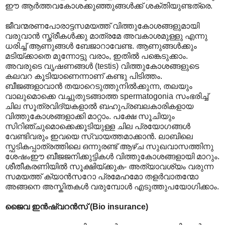
ഈ ആർത്തവകോശക്കുഞ്ഞുങ്ങൾക്ക് ശക്തിയുണ്ടത്രെ.
ജീവന്മരണപോരാട്ടസമയത്ത് വിത്തുകോശങ്ങളുമായി
വരുവാൻ സ്ത്രീകൾക്കു മാത്രമേ അവകാശമുള്ളു എന്നു
ധരിച്ച് ആണുങ്ങൾ ബേജാറാവേണ്ട. ആണുങ്ങൾക്കും
മടിയ്ക്കാതെ മുന്നോട്ടു വരാം, ഇതിൽ പങ്കെടുക്കാം.
അവരുടെ വൃഷണങ്ങൾ (testis) വിത്തുകോശങ്ങളുടെ
കലവറ കൂടിയാണെന്നാണ് കണ്ടു പിടിത്തം.
ബീജങ്ങളാവാൻ തയാറെടുത്തുനിൽക്കുന്ന, തലയും
വാലുമൊക്കെ വച്ചുതുടങ്ങാത്ത spermatogonia സംഭരിച്ച്
ചില സൂത്രവിദ്യകളാൽ ബഹുപ്രബലകാരികളായ
വിത്തുകോശങ്ങളാക്കി മാറ്റാം. പക്ഷേ സൂചിയും
സിറിഞ്ചുമൊക്കെക്കൂടിയുള്ള ചില പ്രയോഗങ്ങൾ
വേണ്ടിവരും ഇവയെ സ്വായത്തമാക്കാൻ. ലാബിലെ
സ്ഫടികപ്പാത്രത്തിലെ ഒന്നുരണ്ട് ആഴ്ച സുഖവാസത്തിനു
ശേഷംഈ ബീജജനിക്കുട്ടികൾ വിത്തുകോശങ്ങളായി മാറും.
ശീതീകരണിയിൽ സൂക്ഷിയ്ക്കുക- അത്യാവശ്യം വരുന്ന
സമയത്ത് ക്യാൻസറോ പ്രമേഹമോ തളർവാതന്മോ
അങ്ങനെ അസ്കിതകൾ വരുമ്പോൾ എടുത്തുപയോഗിക്കാം.
ജൈവ ഇൻഷ്വറൻസ് (Bio insurance)