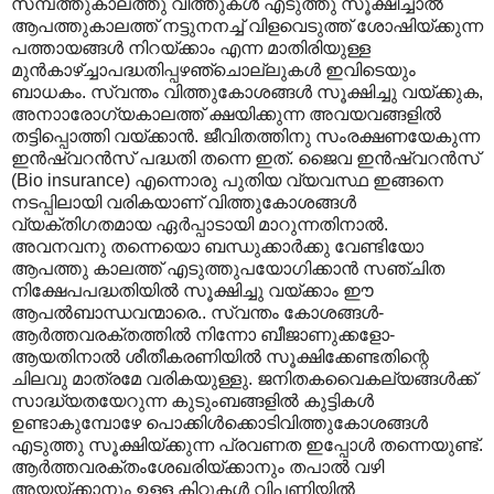
സമ്പത്തുകാലത്തു വിത്തുകൾ എടുത്തു സൂക്ഷിച്ചാൽ
ആപത്തുകാലത്ത് നട്ടുനനച്ച് വിളവെടുത്ത് ശോഷിയ്ക്കുന്ന
പത്തായങ്ങൾ നിറയ്ക്കാം എന്ന മാതിരിയുള്ള
മുൻ‌കാഴ്ച്ചാപദ്ധതിപ്പഴഞ്ചൊല്ലുകൾ ഇവിടെയും
ബാധകം. സ്വന്തം വിത്തുകോശങ്ങൾ സൂക്ഷിച്ചു വയ്ക്കുക,
അനാ‍ാരോഗ്യകാലത്ത് ക്ഷയിക്കുന്ന അവയവങ്ങളിൽ
തട്ടിപ്പൊത്തി വയ്ക്കാൻ. ജീവിതത്തിനു സംരക്ഷണയേകുന്ന
ഇൻഷ്വറൻസ് പദ്ധതി തന്നെ ഇത്. ജൈവ ഇൻഷ്വറൻസ്
(Bio insurance) എന്നൊരു പുതിയ വ്യവസ്ഥ ഇങ്ങനെ
നടപ്പിലായി വരികയാണ് വിത്തുകോശങ്ങൾ
വ്യക്തിഗതമായ ഏർപ്പാടായി മാറുന്നതിനാൽ.
അവനവനു തന്നെയൊ ബന്ധുക്കാർക്കു വേണ്ടിയോ
ആപത്തു കാലത്ത് എടുത്തുപയോഗിക്കാൻ സഞ്ചിത
നിക്ഷേപപദ്ധതിയിൽ സൂക്ഷിച്ചു വയ്ക്കാം ഈ
ആപൽബാന്ധവന്മാരെ.. സ്വന്തം കോശങ്ങൾ-
ആർത്തവരക്തത്തിൽ നിന്നോ ബീജാണുക്കളോ-
ആയതിനാൽ ശീതീകരണിയിൽ സൂക്ഷിക്കേണ്ടതിന്റെ
ചിലവു മാത്രമേ വരികയുള്ളു. ജനിതകവൈകല്യങ്ങൾക്ക്
സാദ്ധ്യതയേറുന്ന കുടുംബങ്ങളിൽ കുട്ടികൾ
ഉണ്ടാകുമ്പോഴേ പൊക്കിൾക്കൊടിവിത്തുകോശങ്ങൾ
എടുത്തു സൂക്ഷിയ്ക്കുന്ന പ്രവണത ഇപ്പോൾ തന്നെയുണ്ട്.
ആർത്തവരക്തംശേഖരിയ്ക്കാനും തപാൽ വഴി
അയയ്ക്കാനും ഉള്ള കിറ്റുകൾ വിപണിയിൽ