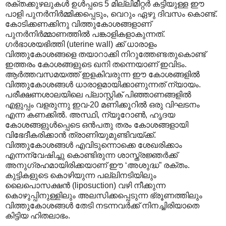
രക്തക്കുഴലുകൾ ഉൾപ്പടെ 5 മില്ലിമീറ്റർ കട്ടിയുള്ള ഈ
പാളി പുനർനിർമ്മിക്കപ്പെടും, വെറും ഏഴു ദിവസം കൊണ്ട്.
കോടിക്കണക്കിനു വിത്തുകോശങ്ങളാണ്
പുനർനിർമ്മാണത്തിൽ പങ്കാളികളാകുന്നത്.
ഗർഭാശയഭിത്തി (uterine wall) ക്ക് ധാരാളം
വിത്തുകോശങ്ങളെ തയാറാക്കി നിറുത്തേണ്ടതുകൊണ്ട്
ഇത്തരം കോശങ്ങളുടെ ഖനി തന്നെയാണ് ഇവിടം.
ആർത്തവസമയത്ത് ഇളകിവരുന്ന ഈ കോശങ്ങളിൽ
വിത്തുകോശങ്ങൾ ധാരാളമായിക്കാണുന്നത് ന്യായം.
പരീക്ഷണശാലയിലെ പ്ലാസ്റ്റിക് പിഞ്ഞാണങ്ങളിൽ
എളുപ്പം വളരുന്നു ഇവ-20 മണിക്കൂറിൽ ഒരു വിഘടനം
എന്ന കണക്കിൽ. അസ്ഥി, ന്യൂറോൺ, ഹൃദയ
കോശങ്ങളുൾ‌പ്പെടെ ഒൻപതു തരം കോശങ്ങളായി
വിഭേദീകരിക്കാൻ ത്രാ‍ണിയുമുണ്ടിവയ്ക്ക്.
വിത്തുകോശങ്ങൾ എവിടുന്നൊക്കെ ശേഖരിക്കാം
എന്നന്വേഷിച്ചു കൊണ്ടിരുന്ന ശാസ്ത്രജ്ഞർക്ക്
അനുഗ്രഹമായിരിക്കയാണ് ഈ ‘അശുദ്ധ” രക്തം.
കുട്ടികളുടെ കൊഴിയുന്ന പല്ലിനടിയിലും
ലൈപൊസക്ഷൻ (liposuction) വഴി നീക്കുന്ന
കൊഴുപ്പിനുള്ളിലും അലസിക്കപ്പെടുന്ന ഭ്രൂണത്തിലും
വിത്തുകോശങ്ങൾ തേടി നടന്നവർക്ക് നിനച്ചിരിയാതെ
കിട്ടിയ ഹിതലാഭം.