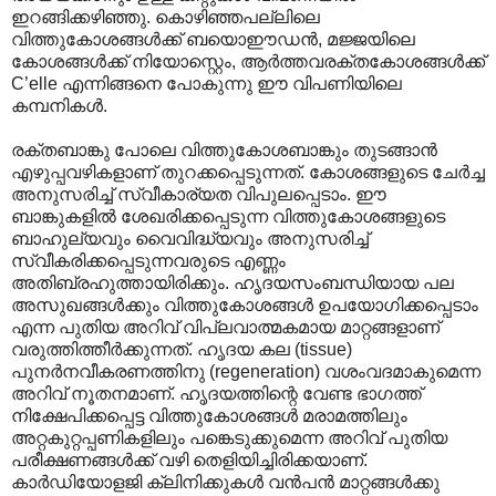
ഇറങ്ങിക്കഴിഞ്ഞു. കൊഴിഞ്ഞപല്ലിലെ
വിത്തുകോശങ്ങൾക്ക് ബയൊഈഡൻ, മജ്ജയിലെ
കോശങ്ങൾക്ക് നിയോസ്റ്റെം, ആർത്തവരക്തകോശങ്ങൾക്ക്
C’elle എന്നിങ്ങനെ പോകുന്നു ഈ വിപണിയിലെ
കമ്പനികൾ.
രക്തബാ‍ങ്കു പോലെ വിത്തുകോശബാങ്കും തുടങ്ങാൻ
എഴുപ്പവഴികളാണ് തുറക്കപ്പെടുന്നത്. കോശങ്ങളുടെ ചേർച്ച
അനുസരിച്ച് സ്വീകാര്യത വിപുലപ്പെടാം. ഈ
ബാങ്കുകളിൽ ശേഖരിക്കപ്പെടുന്ന വിത്തുകോശങ്ങളുടെ
ബാഹുല്യവും വൈവിദ്ധ്യവും അനുസരിച്ച്
സ്വീകരിക്കപ്പെടുന്നവരുടെ എണ്ണം
അതിബ്രഹുത്തായിരിക്കും. ഹൃദയസംബന്ധിയായ പല
അസുഖങ്ങൾക്കും വിത്തുകോശങ്ങൾ ഉപയോഗിക്കപ്പെടാം
എന്ന പുതിയ അറിവ് വിപ്ലവാത്മകമായ മാറ്റങ്ങളാണ്
വരുത്തിത്തീർക്കുന്നത്. ഹൃദയ കല (tissue)
പുനർനവീകരണത്തിനു (regeneration) വശംവദമാകുമെന്ന
അറിവ് നൂതനമാണ്. ഹൃദയത്തിന്റെ വേണ്ട ഭാഗത്ത്
നിക്ഷേപിക്കപ്പെട്ട വിത്തുകോശങ്ങൾ മരാമത്തിലും
അറ്റകുറ്റപ്പണികളിലും പങ്കെടുക്കുമെന്ന അറിവ് പുതിയ
പരീക്ഷണങ്ങൾക്ക് വഴി തെളിയിച്ചിരിക്കയാണ്.
കാർഡിയോളജി ക്ലിനിക്കുകൾ വൻപൻ മാറ്റങ്ങൾക്കു