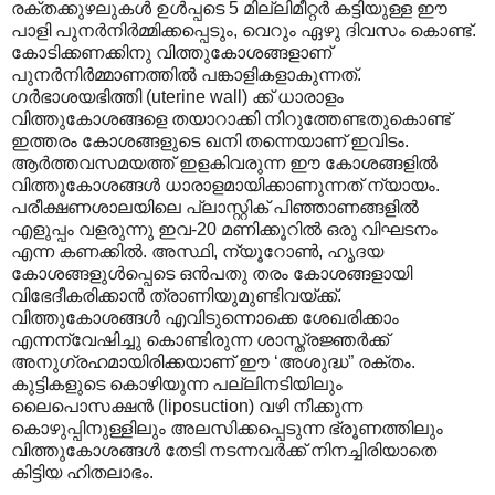
രക്തക്കുഴലുകൾ ഉൾപ്പടെ 5 മില്ലിമീറ്റർ കട്ടിയുള്ള ഈ
പാളി പുനർനിർമ്മിക്കപ്പെടും, വെറും ഏഴു ദിവസം കൊണ്ട്.
കോടിക്കണക്കിനു വിത്തുകോശങ്ങളാണ്
പുനർനിർമ്മാണത്തിൽ പങ്കാളികളാകുന്നത്.
ഗർഭാശയഭിത്തി (uterine wall) ക്ക് ധാരാളം
വിത്തുകോശങ്ങളെ തയാറാക്കി നിറുത്തേണ്ടതുകൊണ്ട്
ഇത്തരം കോശങ്ങളുടെ ഖനി തന്നെയാണ് ഇവിടം.
ആർത്തവസമയത്ത് ഇളകിവരുന്ന ഈ കോശങ്ങളിൽ
വിത്തുകോശങ്ങൾ ധാരാളമായിക്കാണുന്നത് ന്യായം.
പരീക്ഷണശാലയിലെ പ്ലാസ്റ്റിക് പിഞ്ഞാണങ്ങളിൽ
എളുപ്പം വളരുന്നു ഇവ-20 മണിക്കൂറിൽ ഒരു വിഘടനം
എന്ന കണക്കിൽ. അസ്ഥി, ന്യൂറോൺ, ഹൃദയ
കോശങ്ങളുൾ‌പ്പെടെ ഒൻപതു തരം കോശങ്ങളായി
വിഭേദീകരിക്കാൻ ത്രാ‍ണിയുമുണ്ടിവയ്ക്ക്.
വിത്തുകോശങ്ങൾ എവിടുന്നൊക്കെ ശേഖരിക്കാം
എന്നന്വേഷിച്ചു കൊണ്ടിരുന്ന ശാസ്ത്രജ്ഞർക്ക്
അനുഗ്രഹമായിരിക്കയാണ് ഈ ‘അശുദ്ധ” രക്തം.
കുട്ടികളുടെ കൊഴിയുന്ന പല്ലിനടിയിലും
ലൈപൊസക്ഷൻ (liposuction) വഴി നീക്കുന്ന
കൊഴുപ്പിനുള്ളിലും അലസിക്കപ്പെടുന്ന ഭ്രൂണത്തിലും
വിത്തുകോശങ്ങൾ തേടി നടന്നവർക്ക് നിനച്ചിരിയാതെ
കിട്ടിയ ഹിതലാഭം.