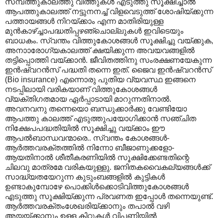
സമ്പത്തുകാലത്തു വിത്തുകൾ എടുത്തു സൂക്ഷിച്ചാൽ
ആപത്തുകാലത്ത് നട്ടുനനച്ച് വിളവെടുത്ത് ശോഷിയ്ക്കുന്ന
പത്തായങ്ങൾ നിറയ്ക്കാം എന്ന മാതിരിയുള്ള
മുൻ‌കാഴ്ച്ചാപദ്ധതിപ്പഴഞ്ചൊല്ലുകൾ ഇവിടെയും
ബാധകം. സ്വന്തം വിത്തുകോശങ്ങൾ സൂക്ഷിച്ചു വയ്ക്കുക,
അനാ‍ാരോഗ്യകാലത്ത് ക്ഷയിക്കുന്ന അവയവങ്ങളിൽ
തട്ടിപ്പൊത്തി വയ്ക്കാൻ. ജീവിതത്തിനു സംരക്ഷണയേകുന്ന
ഇൻഷ്വറൻസ് പദ്ധതി തന്നെ ഇത്. ജൈവ ഇൻഷ്വറൻസ്
(Bio insurance) എന്നൊരു പുതിയ വ്യവസ്ഥ ഇങ്ങനെ
നടപ്പിലായി വരികയാണ് വിത്തുകോശങ്ങൾ
വ്യക്തിഗതമായ ഏർപ്പാടായി മാറുന്നതിനാൽ.
അവനവനു തന്നെയൊ ബന്ധുക്കാർക്കു വേണ്ടിയോ
ആപത്തു കാലത്ത് എടുത്തുപയോഗിക്കാൻ സഞ്ചിത
നിക്ഷേപപദ്ധതിയിൽ സൂക്ഷിച്ചു വയ്ക്കാം ഈ
ആപൽബാന്ധവന്മാരെ.. സ്വന്തം കോശങ്ങൾ-
ആർത്തവരക്തത്തിൽ നിന്നോ ബീജാണുക്കളോ-
ആയതിനാൽ ശീതീകരണിയിൽ സൂക്ഷിക്കേണ്ടതിന്റെ
ചിലവു മാത്രമേ വരികയുള്ളു. ജനിതകവൈകല്യങ്ങൾക്ക്
സാദ്ധ്യതയേറുന്ന കുടുംബങ്ങളിൽ കുട്ടികൾ
ഉണ്ടാകുമ്പോഴേ പൊക്കിൾക്കൊടിവിത്തുകോശങ്ങൾ
എടുത്തു സൂക്ഷിയ്ക്കുന്ന പ്രവണത ഇപ്പോൾ തന്നെയുണ്ട്.
ആർത്തവരക്തംശേഖരിയ്ക്കാനും തപാൽ വഴി
അയയ്ക്കാനും ഉള്ള കിറ്റുകൾ വിപണിയിൽ