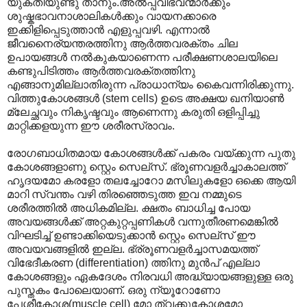
യുക്തിയുണ്ടു താനും.അൽ‌പ്പവിഭവന്മാർക്കും
ശുഷ്കഭാവനാശാലികൾക്കും വായനക്കാരെ
ഇക്കിളിപ്പെടുത്താൻ എളുപ്പവഴി. എന്നാൽ
ജീവനൈര്യന്തരത്തിനു ആർത്തവരക്തം ചില
ഉപായങ്ങൾ നൽകുകയാണെന്ന പരീക്ഷണശാലയിലെ
കണ്ടുപിടിത്തം ആർത്തവരക്തത്തിനു
എങ്ങാനുമില്ലാതിരുന്ന പ്രാധാന്യം കൈവന്നിരിക്കുന്നു.
വിത്തുകോശങ്ങൾ (stem cells) ഉടെ അക്ഷയ ഖനിയാൺ
മ്ലേച്ഛവും നികൃഷ്ടവും ആണെന്നു കരുതി ഒളിപ്പിച്ചു
മാറ്റിക്കളയുന്ന ഈ ശരീരസ്രാവം.
രോഗബാധിതമായ കോശങ്ങൾക്ക് പകരം വയ്ക്കുന്ന പുതു
കോശങ്ങളാണു സ്റ്റെം സെല്സ്. ഭ്രൂണവളർച്ചാകാലത്ത്
ഹൃദയമോ കരളോ തലച്ചോറോ മസിലുകളോ ഒക്കെ ആയി
മാറി സ്വന്തം വഴി തിരഞ്ഞെടുത്ത ഇവ നമ്മുടെ
ശരീരത്തിൽ അധികമില്ല. ക്ഷതം ബാധിച്ച പോയ
അവയങ്ങൾക്ക് അറ്റകുറ്റപ്പണികൾ വന്നുതീരണമെങ്കിൽ
വിഘടിച്ച് ഉണ്ടാക്കിയെടുക്കാൻ സ്റ്റെം സെല്സ് ഈ
അവയവങ്ങളിൽ ഇല്ല. ഭ്ര്രൂണവളർച്ചാസമയത്ത്
വിഭേദീകരണ (differentiation) ത്തിനു മുൻപ് എല്ലാ
കോശങ്ങളും ഏകദേശം നിരവധി അദ്ധ്യായങ്ങളുള്ള ഒരു
പുസ്തകം പോലെയാണ്. ഒരു ന്യൂറോണോ
പേശീകോശ(muscle cell) മോ ത്വക്കുകോശമോ