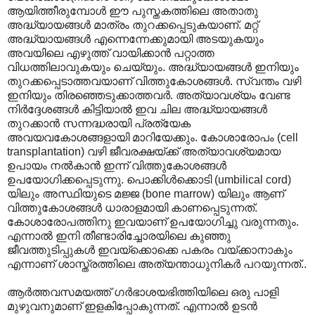
ആയിത്തീരുമ്പോൾ ഈ പുസ്തകത്തിലെ അതാതു
അദ്ധ്യായങ്ങൾ മാത്രം തുറക്കപ്പെടുകയാണ്. മറ്റ്
അദ്ധ്യായങ്ങൾ എന്നെന്നേക്കുമായി അടയുകയും
അവയിലെ എഴുത്ത് വായിക്കാൻ പറ്റാത്ത
വിധത്തിലാവുകയും ചെയ്യും. അദ്ധ്യായങ്ങൾ ഇനിയും
തുറക്കപ്പെടാത്തവയാണ് വിത്തുകോശങ്ങൾ. സ്വന്തം വഴി
ഇനിയും തിരഞ്ഞെടുക്കാത്തവർ. അത്യാവശ്യം വേണ്ട
നിർദ്ദേശങ്ങൾ കിട്ടിയാൽ ഇവ ചില അദ്ധ്യായങ്ങൾ
തുറക്കാൻ സന്നദ്ധരായി പ്രത്യേക
അവയവകോശങ്ങളായി മാറിയേക്കും. കോശാരോപം (cell
transplantation) വഴി ജീവരക്ഷയ്ക്ക് അത്യാവശ്യമായ
ഉപായം നൽകാൻ ഇന്ന് വിത്തുകോശങ്ങൾ
ഉപയോഗിക്കപ്പെടുന്നു. പൊക്കിൾക്കൊടി (umbilical cord)
യിലും അസ്ഥിയുടെ മജ്ജ (bone marrow) യിലും ആണ്
വിത്തുകോശങ്ങൾ ധാരാളമായി കാണപ്പെടുന്നത്.
കോശാരോപത്തിനു ഇവയാണ് ഉപയോഗിച്ചു വരുന്നതും.
എന്നാൽ ഇനി തീണ്ടാരിച്ചോരയിലെ കുഞ്ഞു
ജീവത്തുടിപ്പുകൾ ഇവയ്ക്കൊക്കെ പകരം വയ്ക്കാനാകും
എന്നാണ് ശാസ്ത്രത്തിലെ അത്യന്താധുനികർ പറയുന്നത്..
ആർത്തവസമയത്ത് ഗർഭാശയഭിത്തിയിലെ ഒരു പാളി
മുഴുവനുമാണ് ഇളകിപ്പോകുന്നത്. എന്നാൽ ഉടൻ