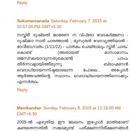
Reply
Sukumarcanada
Saturday, February 7, 2015 at
10:57:00 PM GMT+5:30
നസ്ത്രീ ദുഷ്യതി ജാരേണ ന വിപ്രോ വേദകര്‍മ്മണാ -
ദുഷിക്കാ നാരി ചാരത്താല്‍ ; ഭൂസുരന്‍ വേദവൃത്തിയാല്‍ -
ദേവീഭാഗവതം (1/11/22) - പാതകം ചെയ്താലും സ്ത്രീ 'ചാരം'
കൊണ്ട് (അതായത് മാസാമാസം
രജസ്വലയാവുന്നതുകൊണ്ട്) പാപം
തീര്‍ന്നവളായിത്തീരുന്നു. ബ്രാഹ്മണന്‍
വെദാധ്യായനനിഷ്ഠയാലെന്ന പോലെ... അപ്പോള്‍
ആര്‍ത്തവത്തിന്റെ സ്ഥാനം വെദാദ്ധ്യായനത്തിനൊക്കും
എന്നര്‍ത്ഥം.
Reply
Manikandan
Sunday, February 8, 2015 at 12:16:00 AM
GMT+5:30
2009-ൽ എഴുതിയ ഈ ലേഖനം ഇപ്പോൾ മാത്രമാണ്
കണ്ടതെന്നതിൽ സങ്കടമുണ്ട്. പരീക്ഷണനിരീക്ഷണങ്ങൾ