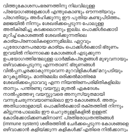
വിത്തുകോശസംഭരണത്തിനു നിലവിലുള്ള
പ്രയോഗങ്ങളേക്കാൾ എന്തുകൊണ്ടും ഔന്നത്യവും
പ്രഗതിയും അർഹിക്കുന്നു ഈ പുതിയ കണ്ടുപിടിത്തം.
മജ്ജയിൽ നിന്നും ശേഖരിക്കപ്പെടുന്ന പോലുള്ള
അതിക്രമിച്ചു കടക്കലൊന്നും ഇല്ല. പൊക്കിൾക്കൊടി
മുറിച്ച് കൊശങ്ങൽ ശേഖരിക്കുന്നതിലെ
കാര്യപ്രണാലികളൊന്നുമില്ല. ഏറ്റവും
പുരോഗമനപരമായ കാര്യം പൊക്കിൾക്കൊടി ഭ്രൂണം
ഇവയിൽ നിന്നൊക്കെ കോശങ്ങൾ എടുക്കുന്ന
ഉപയോഗത്തിന്മേലുള്ള ധാർമ്മികപ്രശ്നങ്ങൾ മുഴുവനായും
ഒഴിവാക്കപ്പെടുന്നു എന്നതാണ്. ഭ്രൂണങ്ങൾ
വിൽ‌പ്പനച്ചരക്കാകുന്നുവെന്ന മുറവിളികൾക്ക് മറുപടിയും
മറുകൃതിയും. മാത്രമല്ല ഒരിക്കൽമാത്രമേ
ശേഖരിക്കപ്പെടാവവൂ എന്ന നിയന്ത്രണപരിമിതികളില്ല
താനും. പന്ത്രണ്ടു വയസ്സു മുതൽ ഏകദേശം
നാൽ‌പ്പത്തേഴു വയസ്സുവരെ അനുസ്യൂതമായി
വന്നുചേരുന്നവയാണല്ലൊ ഈ കോശങ്ങൾ. അതും
അതിധാരാളമായി. പൊക്കിൽക്കൊടി രക്തത്തിൽ നിന്നും
കിട്ടുന്നപോലല്ല ഈ ചെറുതുള്ളികളിൽ ഉള്ളത്.
കോടിക്കോടിക്കണക്കിനാണ്. പ്രതിരോധതന്ത്രങ്ങൾ
(immune system) ശരീരത്തിൽ ചേർക്കപ്പെടുന്ന കോശങ്ങളെ
ഒഴിവാക്കാൻ കളിയ്ക്കുന്ന കളികൾക്ക് എതിരെ നിൽക്കാനും