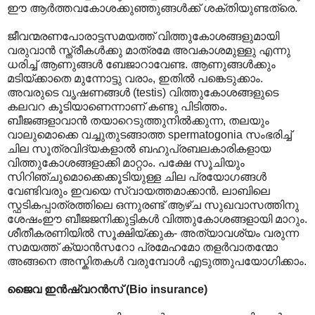
ഈ ആർത്തവകോശക്കുഞ്ഞുങ്ങൾക്ക് ശക്തിയുണ്ടത്രെ.
ജീവന്മരണപോരാട്ടസമയത്ത് വിത്തുകോശങ്ങളുമായി
വരുവാൻ സ്ത്രീകൾക്കു മാത്രമേ അവകാശമുള്ളു എന്നു
ധരിച്ച് ആണുങ്ങൾ ബേജാറാവേണ്ട. ആണുങ്ങൾക്കും
മടിയ്ക്കാതെ മുന്നോട്ടു വരാം, ഇതിൽ പങ്കെടുക്കാം.
അവരുടെ വൃഷണങ്ങൾ (testis) വിത്തുകോശങ്ങളുടെ
കലവറ കൂടിയാണെന്നാണ് കണ്ടു പിടിത്തം.
ബീജങ്ങളാവാൻ തയാറെടുത്തുനിൽക്കുന്ന, തലയും
വാലുമൊക്കെ വച്ചുതുടങ്ങാത്ത spermatogonia സംഭരിച്ച്
ചില സൂത്രവിദ്യകളാൽ ബഹുപ്രബലകാരികളായ
വിത്തുകോശങ്ങളാക്കി മാറ്റാം. പക്ഷേ സൂചിയും
സിറിഞ്ചുമൊക്കെക്കൂടിയുള്ള ചില പ്രയോഗങ്ങൾ
വേണ്ടിവരും ഇവയെ സ്വായത്തമാക്കാൻ. ലാബിലെ
സ്ഫടികപ്പാത്രത്തിലെ ഒന്നുരണ്ട് ആഴ്ച സുഖവാസത്തിനു
ശേഷംഈ ബീജജനിക്കുട്ടികൾ വിത്തുകോശങ്ങളായി മാറും.
ശീതീകരണിയിൽ സൂക്ഷിയ്ക്കുക- അത്യാവശ്യം വരുന്ന
സമയത്ത് ക്യാൻസറോ പ്രമേഹമോ തളർവാതന്മോ
അങ്ങനെ അസ്കിതകൾ വരുമ്പോൾ എടുത്തുപയോഗിക്കാം.
ജൈവ ഇൻഷ്വറൻസ് (Bio insurance)