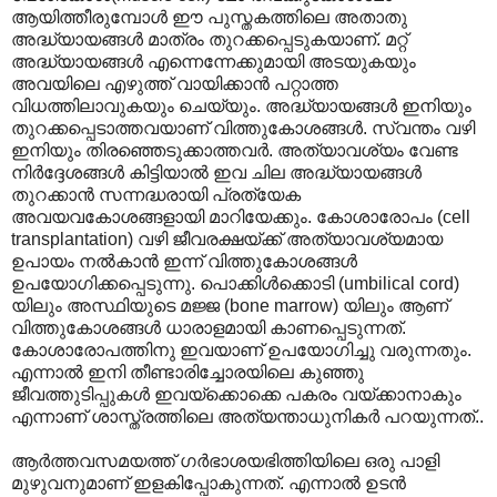
ആയിത്തീരുമ്പോൾ ഈ പുസ്തകത്തിലെ അതാതു
അദ്ധ്യായങ്ങൾ മാത്രം തുറക്കപ്പെടുകയാണ്. മറ്റ്
അദ്ധ്യായങ്ങൾ എന്നെന്നേക്കുമായി അടയുകയും
അവയിലെ എഴുത്ത് വായിക്കാൻ പറ്റാത്ത
വിധത്തിലാവുകയും ചെയ്യും. അദ്ധ്യായങ്ങൾ ഇനിയും
തുറക്കപ്പെടാത്തവയാണ് വിത്തുകോശങ്ങൾ. സ്വന്തം വഴി
ഇനിയും തിരഞ്ഞെടുക്കാത്തവർ. അത്യാവശ്യം വേണ്ട
നിർദ്ദേശങ്ങൾ കിട്ടിയാൽ ഇവ ചില അദ്ധ്യായങ്ങൾ
തുറക്കാൻ സന്നദ്ധരായി പ്രത്യേക
അവയവകോശങ്ങളായി മാറിയേക്കും. കോശാരോപം (cell
transplantation) വഴി ജീവരക്ഷയ്ക്ക് അത്യാവശ്യമായ
ഉപായം നൽകാൻ ഇന്ന് വിത്തുകോശങ്ങൾ
ഉപയോഗിക്കപ്പെടുന്നു. പൊക്കിൾക്കൊടി (umbilical cord)
യിലും അസ്ഥിയുടെ മജ്ജ (bone marrow) യിലും ആണ്
വിത്തുകോശങ്ങൾ ധാരാളമായി കാണപ്പെടുന്നത്.
കോശാരോപത്തിനു ഇവയാണ് ഉപയോഗിച്ചു വരുന്നതും.
എന്നാൽ ഇനി തീണ്ടാരിച്ചോരയിലെ കുഞ്ഞു
ജീവത്തുടിപ്പുകൾ ഇവയ്ക്കൊക്കെ പകരം വയ്ക്കാനാകും
എന്നാണ് ശാസ്ത്രത്തിലെ അത്യന്താധുനികർ പറയുന്നത്..
ആർത്തവസമയത്ത് ഗർഭാശയഭിത്തിയിലെ ഒരു പാളി
മുഴുവനുമാണ് ഇളകിപ്പോകുന്നത്. എന്നാൽ ഉടൻ