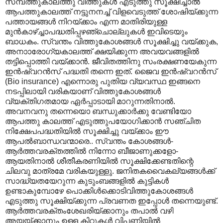
സമ്പത്തുകാലത്തു വിത്തുകൾ എടുത്തു സൂക്ഷിച്ചാൽ
ആപത്തുകാലത്ത് നട്ടുനനച്ച് വിളവെടുത്ത് ശോഷിയ്ക്കുന്ന
പത്തായങ്ങൾ നിറയ്ക്കാം എന്ന മാതിരിയുള്ള
മുൻ‌കാഴ്ച്ചാപദ്ധതിപ്പഴഞ്ചൊല്ലുകൾ ഇവിടെയും
ബാധകം. സ്വന്തം വിത്തുകോശങ്ങൾ സൂക്ഷിച്ചു വയ്ക്കുക,
അനാ‍ാരോഗ്യകാലത്ത് ക്ഷയിക്കുന്ന അവയവങ്ങളിൽ
തട്ടിപ്പൊത്തി വയ്ക്കാൻ. ജീവിതത്തിനു സംരക്ഷണയേകുന്ന
ഇൻഷ്വറൻസ് പദ്ധതി തന്നെ ഇത്. ജൈവ ഇൻഷ്വറൻസ്
(Bio insurance) എന്നൊരു പുതിയ വ്യവസ്ഥ ഇങ്ങനെ
നടപ്പിലായി വരികയാണ് വിത്തുകോശങ്ങൾ
വ്യക്തിഗതമായ ഏർപ്പാടായി മാറുന്നതിനാൽ.
അവനവനു തന്നെയൊ ബന്ധുക്കാർക്കു വേണ്ടിയോ
ആപത്തു കാലത്ത് എടുത്തുപയോഗിക്കാൻ സഞ്ചിത
നിക്ഷേപപദ്ധതിയിൽ സൂക്ഷിച്ചു വയ്ക്കാം ഈ
ആപൽബാന്ധവന്മാരെ.. സ്വന്തം കോശങ്ങൾ-
ആർത്തവരക്തത്തിൽ നിന്നോ ബീജാണുക്കളോ-
ആയതിനാൽ ശീതീകരണിയിൽ സൂക്ഷിക്കേണ്ടതിന്റെ
ചിലവു മാത്രമേ വരികയുള്ളു. ജനിതകവൈകല്യങ്ങൾക്ക്
സാദ്ധ്യതയേറുന്ന കുടുംബങ്ങളിൽ കുട്ടികൾ
ഉണ്ടാകുമ്പോഴേ പൊക്കിൾക്കൊടിവിത്തുകോശങ്ങൾ
എടുത്തു സൂക്ഷിയ്ക്കുന്ന പ്രവണത ഇപ്പോൾ തന്നെയുണ്ട്.
ആർത്തവരക്തംശേഖരിയ്ക്കാനും തപാൽ വഴി
അയയ്ക്കാനും ഉള്ള കിറ്റുകൾ വിപണിയിൽ