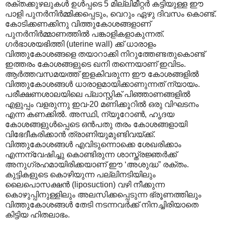
രക്തക്കുഴലുകൾ ഉൾപ്പടെ 5 മില്ലിമീറ്റർ കട്ടിയുള്ള ഈ
പാളി പുനർനിർമ്മിക്കപ്പെടും, വെറും ഏഴു ദിവസം കൊണ്ട്.
കോടിക്കണക്കിനു വിത്തുകോശങ്ങളാണ്
പുനർനിർമ്മാണത്തിൽ പങ്കാളികളാകുന്നത്.
ഗർഭാശയഭിത്തി (uterine wall) ക്ക് ധാരാളം
വിത്തുകോശങ്ങളെ തയാറാക്കി നിറുത്തേണ്ടതുകൊണ്ട്
ഇത്തരം കോശങ്ങളുടെ ഖനി തന്നെയാണ് ഇവിടം.
ആർത്തവസമയത്ത് ഇളകിവരുന്ന ഈ കോശങ്ങളിൽ
വിത്തുകോശങ്ങൾ ധാരാളമായിക്കാണുന്നത് ന്യായം.
പരീക്ഷണശാലയിലെ പ്ലാസ്റ്റിക് പിഞ്ഞാണങ്ങളിൽ
എളുപ്പം വളരുന്നു ഇവ-20 മണിക്കൂറിൽ ഒരു വിഘടനം
എന്ന കണക്കിൽ. അസ്ഥി, ന്യൂറോൺ, ഹൃദയ
കോശങ്ങളുൾ‌പ്പെടെ ഒൻപതു തരം കോശങ്ങളായി
വിഭേദീകരിക്കാൻ ത്രാ‍ണിയുമുണ്ടിവയ്ക്ക്.
വിത്തുകോശങ്ങൾ എവിടുന്നൊക്കെ ശേഖരിക്കാം
എന്നന്വേഷിച്ചു കൊണ്ടിരുന്ന ശാസ്ത്രജ്ഞർക്ക്
അനുഗ്രഹമായിരിക്കയാണ് ഈ ‘അശുദ്ധ” രക്തം.
കുട്ടികളുടെ കൊഴിയുന്ന പല്ലിനടിയിലും
ലൈപൊസക്ഷൻ (liposuction) വഴി നീക്കുന്ന
കൊഴുപ്പിനുള്ളിലും അലസിക്കപ്പെടുന്ന ഭ്രൂണത്തിലും
വിത്തുകോശങ്ങൾ തേടി നടന്നവർക്ക് നിനച്ചിരിയാതെ
കിട്ടിയ ഹിതലാഭം.