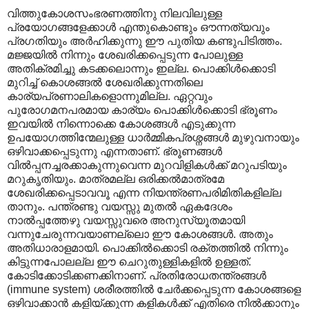
വിത്തുകോശസംഭരണത്തിനു നിലവിലുള്ള
പ്രയോഗങ്ങളേക്കാൾ എന്തുകൊണ്ടും ഔന്നത്യവും
പ്രഗതിയും അർഹിക്കുന്നു ഈ പുതിയ കണ്ടുപിടിത്തം.
മജ്ജയിൽ നിന്നും ശേഖരിക്കപ്പെടുന്ന പോലുള്ള
അതിക്രമിച്ചു കടക്കലൊന്നും ഇല്ല. പൊക്കിൾക്കൊടി
മുറിച്ച് കൊശങ്ങൽ ശേഖരിക്കുന്നതിലെ
കാര്യപ്രണാലികളൊന്നുമില്ല. ഏറ്റവും
പുരോഗമനപരമായ കാര്യം പൊക്കിൾക്കൊടി ഭ്രൂണം
ഇവയിൽ നിന്നൊക്കെ കോശങ്ങൾ എടുക്കുന്ന
ഉപയോഗത്തിന്മേലുള്ള ധാർമ്മികപ്രശ്നങ്ങൾ മുഴുവനായും
ഒഴിവാക്കപ്പെടുന്നു എന്നതാണ്. ഭ്രൂണങ്ങൾ
വിൽ‌പ്പനച്ചരക്കാകുന്നുവെന്ന മുറവിളികൾക്ക് മറുപടിയും
മറുകൃതിയും. മാത്രമല്ല ഒരിക്കൽമാത്രമേ
ശേഖരിക്കപ്പെടാവവൂ എന്ന നിയന്ത്രണപരിമിതികളില്ല
താനും. പന്ത്രണ്ടു വയസ്സു മുതൽ ഏകദേശം
നാൽ‌പ്പത്തേഴു വയസ്സുവരെ അനുസ്യൂതമായി
വന്നുചേരുന്നവയാണല്ലൊ ഈ കോശങ്ങൾ. അതും
അതിധാരാളമായി. പൊക്കിൽക്കൊടി രക്തത്തിൽ നിന്നും
കിട്ടുന്നപോലല്ല ഈ ചെറുതുള്ളികളിൽ ഉള്ളത്.
കോടിക്കോടിക്കണക്കിനാണ്. പ്രതിരോധതന്ത്രങ്ങൾ
(immune system) ശരീരത്തിൽ ചേർക്കപ്പെടുന്ന കോശങ്ങളെ
ഒഴിവാക്കാൻ കളിയ്ക്കുന്ന കളികൾക്ക് എതിരെ നിൽക്കാനും