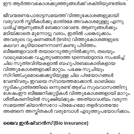
ഈ ആർത്തവകോശക്കുഞ്ഞുങ്ങൾക്ക് ശക്തിയുണ്ടത്രെ.
ജീവന്മരണപോരാട്ടസമയത്ത് വിത്തുകോശങ്ങളുമായി
വരുവാൻ സ്ത്രീകൾക്കു മാത്രമേ അവകാശമുള്ളു എന്നു
ധരിച്ച് ആണുങ്ങൾ ബേജാറാവേണ്ട. ആണുങ്ങൾക്കും
മടിയ്ക്കാതെ മുന്നോട്ടു വരാം, ഇതിൽ പങ്കെടുക്കാം.
അവരുടെ വൃഷണങ്ങൾ (testis) വിത്തുകോശങ്ങളുടെ
കലവറ കൂടിയാണെന്നാണ് കണ്ടു പിടിത്തം.
ബീജങ്ങളാവാൻ തയാറെടുത്തുനിൽക്കുന്ന, തലയും
വാലുമൊക്കെ വച്ചുതുടങ്ങാത്ത spermatogonia സംഭരിച്ച്
ചില സൂത്രവിദ്യകളാൽ ബഹുപ്രബലകാരികളായ
വിത്തുകോശങ്ങളാക്കി മാറ്റാം. പക്ഷേ സൂചിയും
സിറിഞ്ചുമൊക്കെക്കൂടിയുള്ള ചില പ്രയോഗങ്ങൾ
വേണ്ടിവരും ഇവയെ സ്വായത്തമാക്കാൻ. ലാബിലെ
സ്ഫടികപ്പാത്രത്തിലെ ഒന്നുരണ്ട് ആഴ്ച സുഖവാസത്തിനു
ശേഷംഈ ബീജജനിക്കുട്ടികൾ വിത്തുകോശങ്ങളായി മാറും.
ശീതീകരണിയിൽ സൂക്ഷിയ്ക്കുക- അത്യാവശ്യം വരുന്ന
സമയത്ത് ക്യാൻസറോ പ്രമേഹമോ തളർവാതന്മോ
അങ്ങനെ അസ്കിതകൾ വരുമ്പോൾ എടുത്തുപയോഗിക്കാം.
ജൈവ ഇൻഷ്വറൻസ് (Bio insurance)