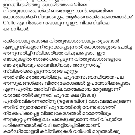
ഇറങ്ങിക്കഴിഞ്ഞു. കൊഴിഞ്ഞപല്ലിലെ
വിത്തുകോശങ്ങൾക്ക് ബയൊഈഡൻ, മജ്ജയിലെ
കോശങ്ങൾക്ക് നിയോസ്റ്റെം, ആർത്തവരക്തകോശങ്ങൾക്ക്
C’elle എന്നിങ്ങനെ പോകുന്നു ഈ വിപണിയിലെ
കമ്പനികൾ.
രക്തബാ‍ങ്കു പോലെ വിത്തുകോശബാങ്കും തുടങ്ങാൻ
എഴുപ്പവഴികളാണ് തുറക്കപ്പെടുന്നത്. കോശങ്ങളുടെ ചേർച്ച
അനുസരിച്ച് സ്വീകാര്യത വിപുലപ്പെടാം. ഈ
ബാങ്കുകളിൽ ശേഖരിക്കപ്പെടുന്ന വിത്തുകോശങ്ങളുടെ
ബാഹുല്യവും വൈവിദ്ധ്യവും അനുസരിച്ച്
സ്വീകരിക്കപ്പെടുന്നവരുടെ എണ്ണം
അതിബ്രഹുത്തായിരിക്കും. ഹൃദയസംബന്ധിയായ പല
അസുഖങ്ങൾക്കും വിത്തുകോശങ്ങൾ ഉപയോഗിക്കപ്പെടാം
എന്ന പുതിയ അറിവ് വിപ്ലവാത്മകമായ മാറ്റങ്ങളാണ്
വരുത്തിത്തീർക്കുന്നത്. ഹൃദയ കല (tissue)
പുനർനവീകരണത്തിനു (regeneration) വശംവദമാകുമെന്ന
അറിവ് നൂതനമാണ്. ഹൃദയത്തിന്റെ വേണ്ട ഭാഗത്ത്
നിക്ഷേപിക്കപ്പെട്ട വിത്തുകോശങ്ങൾ മരാമത്തിലും
അറ്റകുറ്റപ്പണികളിലും പങ്കെടുക്കുമെന്ന അറിവ് പുതിയ
പരീക്ഷണങ്ങൾക്ക് വഴി തെളിയിച്ചിരിക്കയാണ്.
കാർഡിയോളജി ക്ലിനിക്കുകൾ വൻപൻ മാറ്റങ്ങൾക്കു