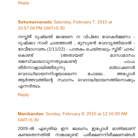
Reply
Sukumarcanada
Saturday, February 7, 2015 at
10:57:00 PM GMT+5:30
നസ്ത്രീ ദുഷ്യതി ജാരേണ ന വിപ്രോ വേദകര്‍മ്മണാ -
ദുഷിക്കാ നാരി ചാരത്താല്‍ ; ഭൂസുരന്‍ വേദവൃത്തിയാല്‍ -
ദേവീഭാഗവതം (1/11/22) - പാതകം ചെയ്താലും സ്ത്രീ 'ചാരം'
കൊണ്ട് (അതായത് മാസാമാസം
രജസ്വലയാവുന്നതുകൊണ്ട്) പാപം
തീര്‍ന്നവളായിത്തീരുന്നു. ബ്രാഹ്മണന്‍
വെദാധ്യായനനിഷ്ഠയാലെന്ന പോലെ... അപ്പോള്‍
ആര്‍ത്തവത്തിന്റെ സ്ഥാനം വെദാദ്ധ്യായനത്തിനൊക്കും
എന്നര്‍ത്ഥം.
Reply
Manikandan
Sunday, February 8, 2015 at 12:16:00 AM
GMT+5:30
2009-ൽ എഴുതിയ ഈ ലേഖനം ഇപ്പോൾ മാത്രമാണ്
കണ്ടതെന്നതിൽ സങ്കടമുണ്ട്. പരീക്ഷണനിരീക്ഷണങ്ങൾ