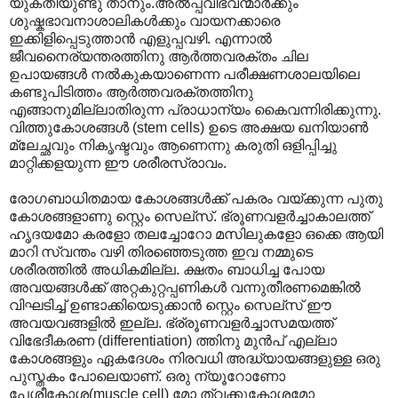
യുക്തിയുണ്ടു താനും.അൽ‌പ്പവിഭവന്മാർക്കും
ശുഷ്കഭാവനാശാലികൾക്കും വായനക്കാരെ
ഇക്കിളിപ്പെടുത്താൻ എളുപ്പവഴി. എന്നാൽ
ജീവനൈര്യന്തരത്തിനു ആർത്തവരക്തം ചില
ഉപായങ്ങൾ നൽകുകയാണെന്ന പരീക്ഷണശാലയിലെ
കണ്ടുപിടിത്തം ആർത്തവരക്തത്തിനു
എങ്ങാനുമില്ലാതിരുന്ന പ്രാധാന്യം കൈവന്നിരിക്കുന്നു.
വിത്തുകോശങ്ങൾ (stem cells) ഉടെ അക്ഷയ ഖനിയാൺ
മ്ലേച്ഛവും നികൃഷ്ടവും ആണെന്നു കരുതി ഒളിപ്പിച്ചു
മാറ്റിക്കളയുന്ന ഈ ശരീരസ്രാവം.
രോഗബാധിതമായ കോശങ്ങൾക്ക് പകരം വയ്ക്കുന്ന പുതു
കോശങ്ങളാണു സ്റ്റെം സെല്സ്. ഭ്രൂണവളർച്ചാകാലത്ത്
ഹൃദയമോ കരളോ തലച്ചോറോ മസിലുകളോ ഒക്കെ ആയി
മാറി സ്വന്തം വഴി തിരഞ്ഞെടുത്ത ഇവ നമ്മുടെ
ശരീരത്തിൽ അധികമില്ല. ക്ഷതം ബാധിച്ച പോയ
അവയങ്ങൾക്ക് അറ്റകുറ്റപ്പണികൾ വന്നുതീരണമെങ്കിൽ
വിഘടിച്ച് ഉണ്ടാക്കിയെടുക്കാൻ സ്റ്റെം സെല്സ് ഈ
അവയവങ്ങളിൽ ഇല്ല. ഭ്ര്രൂണവളർച്ചാസമയത്ത്
വിഭേദീകരണ (differentiation) ത്തിനു മുൻപ് എല്ലാ
കോശങ്ങളും ഏകദേശം നിരവധി അദ്ധ്യായങ്ങളുള്ള ഒരു
പുസ്തകം പോലെയാണ്. ഒരു ന്യൂറോണോ
പേശീകോശ(muscle cell) മോ ത്വക്കുകോശമോ