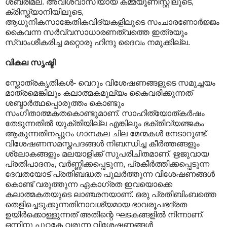
ശബരിമല. അവിശ്വാസിയായ കമ്മ്യൂണിസ്റ്റിലൂടെ,
ക്രിസ്ത്യാനിയിലൂടെ,
ആധുനികസാങ്കേതികവിദ്യകളിലൂടെ സംചാരണോർജ്ജം
കൈവന്ന സർവ്വസാധാരണത്വത്തെ ഇത്രയും
സ്വാംശീകരിച്ച മറ്റൊരു ഹിന്ദു ദൈവം നമുക്കില്ല.
വികല സൃഷ്ടി
സ്തോത്രകൃതികൾ- വെറും വിശേഷണങ്ങളുടെ സമുച്ചയം
മാത്രമെങ്കിലും കലാത്മകമൂല്യം കൈവരിക്കുന്നത്
ശബ്ദാർത്ഥപ്പൊരുത്തം കൊണ്ടും
സംഗീതാത്മകതകൊണ്ടുമാണ്. സാഹിത്യോത്കർഷം
തേടുന്നതിൽ യുക്തിയില്ല എങ്കിലും ഭക്തിവ്യഞ്ജകം
ആകുന്നതിനപ്പുറം ഗാനകല ചില മേന്മകൾ നേടാറുണ്ട്.
വിശേഷണസമസ്തപദങ്ങൾ നിബന്ധിച്ച കീർത്തങ്ങളും
ശ്ലോകങ്ങളും മലയാളിക്ക് സുപരിചിതമാണ്. ഋജുവായ
പ്രതിപാദനം, വർണ്ണിക്കപ്പെടുന്ന, പ്രകീർത്തിക്കപ്പെടുന്ന
ദേവതയോട് പ്രതിബദ്ധത പുലർത്തുന്ന വിശേഷണങ്ങൾ
കൊണ്ട് വരുത്തുന്ന ഏകാഗ്രത ഇവയൊക്കെ
കലാത്മകതയുടെ ലാഞ്ഛനയാണ്. ഒരു പ്രതിബിംബത്തെ
തെളിച്ചെടുക്കുന്നതിനാവശ്യമായ ഭാവരൂപഭദ്രത
ഉയിർക്കൊള്ളുന്നത് അതിന്റെ ഘടകങ്ങളിൽ നിന്നാണ്.
ഒന്നിനു പുറകേ വരുന്ന വിശേഷണങ്ങൾ