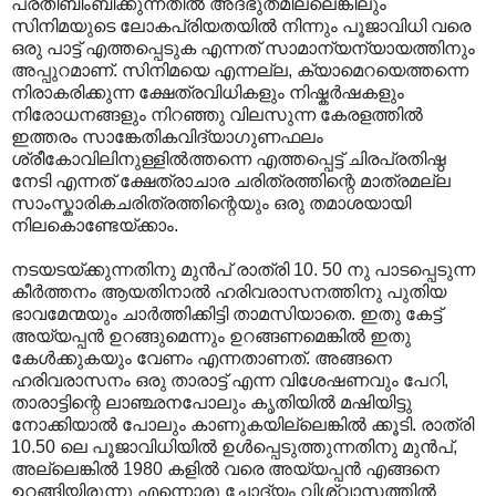
പ്രതിബിംബിക്കുന്നതിൽ അദ്ഭുതമില്ലെങ്കിലും
സിനിമയുടെ ലോകപ്രിയതയിൽ നിന്നും പൂജാവിധി വരെ
ഒരു പാട്ട് എത്തപ്പെടുക എന്നത് സാമാന്യന്യായത്തിനും
അപ്പുറമാണ്. സിനിമയെ എന്നല്ല, ക്യാമെറയെത്തന്നെ
നിരാകരിക്കുന്ന ക്ഷേത്രവിധികളും നിഷ്കർഷകളും
നിരോധനങ്ങളും നിറഞ്ഞു വിലസുന്ന കേരളത്തിൽ
ഇത്തരം സാങ്കേതികവിദ്യാഗുണഫലം
ശ്രീകോവിലിനുള്ളിൽത്തന്നെ എത്തപ്പെട്ട് ചിരപ്രതിഷ്ഠ
നേടി എന്നത് ക്ഷേത്രാചാര ചരിത്രത്തിന്റെ മാത്രമല്ല
സാംസ്കാരികചരിത്രത്തിന്റെയും ഒരു തമാശയായി
നിലകൊണ്ടേയ്ക്കാം.
നടയടയ്ക്കുന്നതിനു മുൻപ് രാത്രി 10. 50 നു പാടപ്പെടുന്ന
കീർത്തനം ആയതിനാൽ ഹരിവരാസനത്തിനു പുതിയ
ഭാവമേന്മയും ചാർത്തിക്കിട്ടി താമസിയാതെ. ഇതു കേട്ട്
അയ്യപ്പൻ ഉറങ്ങുമെന്നും ഉറങ്ങണമെങ്കിൽ ഇതു
കേൾക്കുകയും വേണം എന്നതാണത്. അങ്ങനെ
ഹരിവരാസനം ഒരു താരാട്ട് എന്ന വിശേഷണവും പേറി,
താരാട്ടിന്റെ ലാഞ്ഛനപോലും കൃതിയിൽ മഷിയിട്ടു
നോക്കിയാൽ പോലും കാണുകയില്ലെങ്കിൽ ക്കൂടി. രാത്രി
10.50 ലെ പൂജാവിധിയിൽ ഉൾപ്പെടുത്തുന്നതിനു മുൻപ്,
അല്ലെങ്കിൽ 1980 കളിൽ വരെ അയ്യപ്പൻ എങ്ങനെ
ഉറങ്ങിയിരുന്നു എന്നൊരു ചോദ്യം വിശ്വാസത്തിൽ