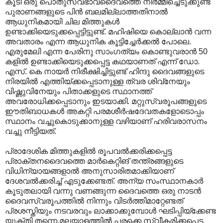
കൂടി ഒരു പൊതുസ്വഭാവദൈവത്തെ നിർമ്മിച്ചെടുക്കുണ്ട്
പുരാണങ്ങളുടെ പിൻ ബലമില്ലാത്തതിനാൽ
ആധുനികമായി ചില മിത്തുകൾ
ഉണ്ടാക്കിയെടുക്കപ്പെട്ടിട്ടുണ്ട്. മഹിഷിയെ കൊല്ലാൻ വന്ന
അവതാരം എന്ന ആധുനിക കൂട്ടിച്ചേർക്കൽ പോലെ.
എരുമേലി എന്ന പേരിനു സാംഗത്യം കൊണ്ടുവരാൻ 50
കളിൽ ഉണ്ടാക്കിയെടുക്കപ്പെട്ട കഥയാണത് എന്ന് ഡോ.
എസ്. കെ നായർ നിരീക്ഷിച്ചിട്ടുണ്ട് ഹിന്ദു ദൈവങ്ങളുടെ
നിരയിൽ എത്തിയ്ക്കപ്പെടാനുള്ള ത്വര ശിവ്നേയും
വിഷ്ണുവിനേയും പിതാക്കളുടെ സ്ഥാനത്ത്
അവരോധിക്കപ്പെടാനും ഇടയാക്കി. മറ്റുസ്വരൂപങ്ങളുടെ
ഈതിബാധകൾ അകറ്റി പരമശീർഷദേവതകളോടൊപ്പം
സ്ഥാനം വച്ചുകൊടുക്കാനുള്ള വഴിയാണ് ഹരിവരാസനം
വച്ചു നീട്ടിയത്.
പ്രാദേശിക മിത്തുകളിൽ രൂപവൽക്കരിക്കപ്പെട്ട
പ്രാക്തനദൈവത്തെ മാർകെറ്റിങ് തന്ത്രങ്ങളുടെ
വിധിന്യായങ്ങളാൽ അനുസാരിതമാക്കിയാണ്
ദേശവൽക്കരിച്ച് എടുക്കേണ്ടത്. അന്യ സംസ്ഥാനകാർ
കൂടുതലായി വന്നു വണങ്ങുന്ന ദൈവത്തെ ഒരു നാടൻ
ദൈവസ്വരൂപത്തിൽ നിന്നും വിടർത്തിമാറ്റേണ്ടത്
പ്രശസ്തിയും നടവരവും ലാക്കാക്കുമ്പോൾ ഘടിപ്പിയ്ക്കേണ്ട
യുക്തി തന്നെ.മലയാളത്തിൽ പരക്കെ സ്വീകരിക്കപ്പെട്ട