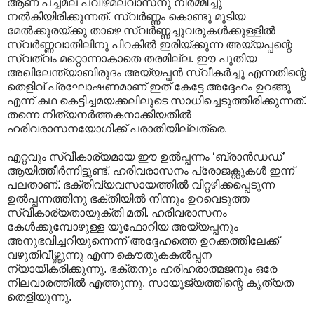
ആണ് പച്ചമല പവിഴമലവാസനു നിർമ്മിച്ചു
നൽകിയിരിക്കുന്നത്. സ്വർണ്ണം കൊണ്ടു മൂടിയ
മേൽക്കൂരയ്ക്കു താഴെ സ്വർണ്ണച്ചുവരുകൾക്കുള്ളിൽ
സ്വർണ്ണവാതിലിനു പിറകിൽ ഇരിയ്ക്കുന്ന അയ്യപ്പന്റെ
സ്വത്വം മറ്റൊന്നാകാതെ തരമില്ല. ഈ പുതിയ
അഖിലേന്ത്യാബിരുദം അയ്യപ്പൻ സ്വീകർച്ചു എന്നതിന്റെ
തെളിവ് പ്രഘോഷണമാണ് ഇത് കേട്ടേ അദ്ദേഹം ഉറങ്ങൂ
എന്ന് കഥ കെട്ടിച്ചമയക്കലിലൂടെ സാധിച്ചെടുത്തിരിക്കുന്നത്.
തന്നെ നിത്യനർത്തകനാക്കിയതിൽ
ഹരിവരാസനയോഗിക്ക് പരാതിയില്ലത്രെ.
എറ്റവും സ്വീകാര്യമായ ഈ ഉൽ‌പ്പന്നം ‘ബ്രാൻഡഡ്’
ആയിത്തീർന്നിട്ടുണ്ട്. ഹരിവരാസനം പ്രോജക്റ്റുകൾ ഇന്ന്
പലതാണ്. ഭക്തിവ്യവസായത്തിൽ വിറ്റഴിക്കപ്പെടുന്ന
ഉൽ‌പ്പന്നത്തിനു ഭക്തിയിൽ നിന്നും ഉറവെടുത്ത
സ്വീകാര്യതായുക്തി മതി. ഹരിവരാസനം
കേൾക്കുമ്പോഴുള്ള യൂഫോറിയ അയ്യപ്പനും
അനുഭവിച്ചറിയുന്നെന്ന് അദ്ദേഹത്തെ ഉറക്കത്തിലേക്ക്
വഴുതിവീഴ്ത്തുന്നു എന്ന കൌതുകകൽ‌പ്പന
ന്യായീകരിക്കുന്നു. ഭക്തനും ഹരിഹരാത്മജനും ഒരേ
നിലവാരത്തിൽ എത്തുന്നു. സായൂജ്യത്തിന്റെ കൃത്യത
തെളിയുന്നു.