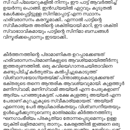
സി ഡി പ്ലേയറുകളിൽ നിന്നും ഈ പാട്ട് ആവർത്തിച്ച്
ഉയർന്നു പൊങ്ങി. ഇൻഡ്യയിൽ ഏറ്റവും കൂടുതൽ
കേൾക്കപ്പെട്ടിട്ടുള്ള സിനിമാപ്പാട്ട് എന്ന സ്ഥാനം
ഹരിവരാസനം കരസ്തമാക്കി.. എന്നാൽ പാട്ടിന്റെ
സ്വീകാര്യത അതിന്റെ ശക്തിയായി മാറി, ഈ ശക്തി
സ്വാഭാ‍ാവികമായും പാട്ടിന്റെ സിനിമാ ബന്ധങ്ങൾ
വിസ്മരിക്കപ്പെടാനും ഇടയാക്കി..
കീർത്തനത്തിന്റെ പ്രാമാണികത ഉറപ്പാക്കേണ്ടത്
ഹരിവരാസനപ്രമാണികളുടെ ആവശ്യമായിത്തീർന്നു
ഇത്തരുണത്തിൽ. ഒരു കവിയെ/ഗാനരചയിതാവിനെ
കണ്ടുപിടിച്ച് കർതുത്വം കൽ‌പ്പിച്ചുകൊടുത്ത്
വിശ്വാസയോഗ്യതയ്ക്ക് പിന്താങ്ങുകൊടുക്കേണ്ടത്
ഭക്തരുടെ തന്നെ ആന്തരിക ആവശ്യവുമായി. കുളത്തൂർ
മണിസ്വാമി, മണിസ്വാമി അയ്യർ എന്ന പേരുകളാണ്`
ആദ്യം പറഞ്ഞുകേട്ടത്. പക്ഷേ കുളത്തു അയ്യർ എന്ന
പേരാണ് കുറച്ചുകൂടെ സ്വീകാര്യമായത്. ‘അയ്യർ’
എന്നൊരു പേർ ആധികാരികതയും വിശ്വസനീയതയും
ഉൾച്ചെർക്കുന്നുവെന്നു മാത്രമല്ല കീർത്തനത്തിനു
ഘനഗാംഭീര്യം പ്രകൃത്യാ തോന്നപ്പെടുമെന്നും ഉള്ള
യുക്തി ലളിതമാണു താനും. കേരളത്തിൽ ഇങ്ങനെ ഒരു
അറിയപ്പെടുന്ന കവി ഇല്ല എന്ന സത്യം നേരിടപ്പെട്ടത്