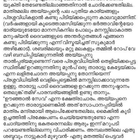
യുക്തി തേടേണ്ടതില്ലാഞ്ഞതിനാൽ ചോദിക്കേണ്ടതില്ല.
മാത്രമല്ല അയ്യപ്പന്റെ പല പുതിയ കാര്യങ്ങളും
പ്രശ്നവിധികളാൽ കണ്ടു പിടിയ്ക്കപ്പെടുന്ന കാലവുമാണിത്.
(വർഷങ്ങളായി കൂടെത്താമസിയ്ക്കുന്ന ഭർത്താവിന്റേയോ
ഭാര്യയുടേയോ മാനസികനില പോലും മനസ്സിലാകാത്ത
മനുഷ്യൻ ദൈവങ്ങളുടെ അന്തർഗ്ഗതങ്ങൾ എങ്ങനെ
കണ്ടു പിടിയ്ക്കുന്നു എന്ന് വിസ്മയിച്ചത് സുകുമാർ
അഴിക്കോട്). ശബരിമലയും മറ്റു മലകളും തമ്മിൽ റോപ് വേ
വഴി ബന്ധിപ്പിയ്ക്കുന്നതിൽ അയ്യപ്പനു
താൽ‌പ്പര്യമുണ്ടെന്ന് വരെ പ്രശ്നവിധിയിൽ തെളിയിക്കപ്പെട്ട
സ്ഥിതിക്ക് ഉറങ്ങുന്നതിനു മുൻപ് ഒരു താരാട്ടു കേട്ടേയ്ക്കാം
എന്ന ലളിതചോദന അയ്യപ്പനു തോന്നിയെന്ന്
പ്രശ്നവിധിയിൽ വെളിപ്പെട്ടെങ്കിൽ മനസ്സിലാക്കാവുന്നതേ
ഉള്ളു. താരാട്ടു പാടി ദൈവങ്ങളെ ഉറക്കുന്ന അനുഷ്ഠാനം
തെലുങ്ക് തമിഴ് പാരമ്പര്യങ്ങളിൽ ഉണ്ടു താനും.
“ഊഞ്ഞാൽ സേവ” എന്ന ക്ഷേത്രാചാരം. അയ്യപ്പനെ
ഉറക്കുന്ന താരാട്ടാണെങ്കിൽ അത് സോപാനപ്പടിയിൽ
മാത്രം മന്ദ്രമായി ആലപിക്കേണ്ടതല്ലേ, മൈക്കിൽ കൂടി
ഉച്ചത്തിൽ പ്രക്ഷേപണം ചെയ്യേണ്ടതുണ്ടോ എന്ന
ചോദ്യത്തിനു ഭകതരെന്നല്ല ആരും ഇന്ന് മറുപടി
പറയേണ്ടതില്ലെന്നു വിചാരിക്കണം. അമ്പലത്തിലെ ഏതു
ശബ്ദവും നാട്ടുകാർ മുഴുവൻ- എതു മതത്ത്ല് പെട്ടവർ