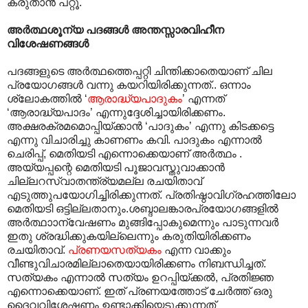
കരുതാൻ പറ്റൂ.
അർത്ഥശൂന്യ പദങ്ങൾ അന്തസ്സാരവിഹീന
വിശേഷണങ്ങൾ
പദങ്ങളുടെ അർത്ഥത്തെപ്പറ്റി ചിന്തിക്കാതെയാണ് ചില
പ്രയോഗങ്ങൾ വന്നു കയറിയിരിക്കുന്നത്.. ഒന്നാം
ശ്ലോകത്തിൽ ‘
ആരാദ്ധ്യപാദുകം
’ എന്നത്
‘ആരാദ്ധ്യപാദം’ എന്നുദ്ദേശിച്ചായിരിക്കണം.
അക്ഷരക്രമമൊപ്പിയ്ക്കാൻ ‘പാദുകം’ എന്നു കിടക്കട്ടെ
എന്നു വിചാരിച്ചു കാണണം കവി. പാദുകം എന്നാൽ
ചെരിപ്പ്, മെതിയടി എന്നൊക്കെയാണ് അർത്ഥം .
അയ്യപ്പന്റെ മെതിയടി പൂജാവസ്തുവാക്കാൻ
ചില്ലറസ്വാതന്ത്ര്യമല്ല രചയിതാവ്
എടുത്തുപയോഗിച്ചിരിക്കുന്നത്. പ്രതിഷ്ഠാവിഗ്രഹത്തിലോ
മെതിയടി ഒട്ടില്ലതാനും.ശബ്ദാലങ്കാരപ്രയോഗങ്ങളിൽ
അർത്ഥാ‍ാന്വേഷണം മുങ്ങിപ്പോകുമെന്നും പാടുന്നവർ
ഇതു ശ്രദ്ധിക്കുകയില്ലെന്നും കരുതിയിരിക്കണം
രചയിതാവ്.
പ്രണയസത്യകം
എന്ന വാക്കും
വീണ്ടുവിചാരമില്ലാതെയായിരിക്കണം നിബന്ധിച്ചത്.
സത്യകം എന്നാൽ സത്യം ഉറപ്പിയ്ക്കൽ, പ്രതിജ്ഞ
എന്നൊക്കെയാണ്. ഇത് പ്രണയത്തോട് ചേർത്ത് ഒരു
ദൈവവിശേഷണം ഉണ്ടാക്കിയെടുക്കുന്നത്