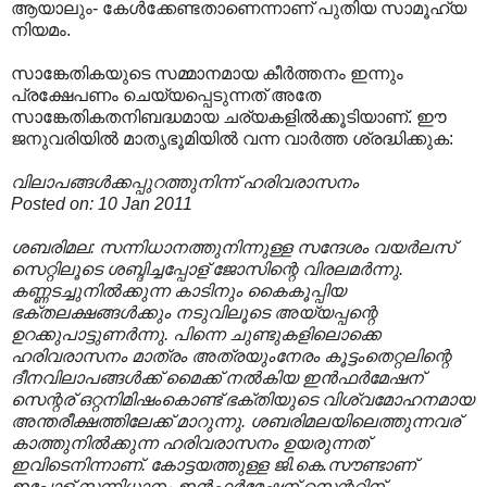
ആയാലും- കേൾക്കേണ്ടതാണെന്നാണ് പുതിയ സാമൂഹ്യ
നിയമം.
സാങ്കേതികയുടെ സമ്മാനമായ കീർത്തനം ഇന്നും
പ്രക്ഷേപണം ചെയ്യപ്പെടുന്നത് അതേ
സാങ്കേതികതനിബദ്ധമായ ചര്യകളിൽക്കൂടിയാണ്. ഈ
ജനുവരിയിൽ മാതൃഭൂമിയിൽ വന്ന വാർത്ത ശ്രദ്ധിക്കുക:
വിലാപങ്ങള്‍ക്കപ്പുറത്തുനിന്ന് ഹരിവരാസനം
Posted on: 10 Jan 2011
ശബരിമല: സന്നിധാനത്തുനിന്നുള്ള സന്ദേശം വയര്‍ലസ്
സെറ്റിലൂടെ ശബ്ദിച്ചപ്പോള് ജോസിന്റെ വിരലമര്‍ന്നു.
കണ്ണടച്ചുനില്‍ക്കുന്ന കാടിനും കൈകൂപ്പിയ
ഭക്തലക്ഷങ്ങള്‍ക്കും നടുവിലൂടെ അയ്യപ്പന്റെ
ഉറക്കുപാട്ടുണര്‍ന്നു. പിന്നെ ചുണ്ടുകളിലൊക്കെ
ഹരിവരാസനം മാത്രം അത്രയുംനേരം കൂട്ടംതെറ്റലിന്റെ
ദീനവിലാപങ്ങള്‍ക്ക് മൈക്ക് നല്‍കിയ ഇന്‍ഫര്‍മേഷന്
സെന്റര് ഒറ്റനിമിഷംകൊണ്ട് ഭക്തിയുടെ വിശ്വമോഹനമായ
അന്തരീക്ഷത്തിലേക്ക് മാറുന്നു. ശബരിമലയിലെത്തുന്നവര്
കാത്തുനില്‍ക്കുന്ന ഹരിവരാസനം ഉയരുന്നത്
ഇവിടെനിന്നാണ്. കോട്ടയത്തുള്ള ജി.കെ.സൗണ്ടാണ്
ഇപ്പോള് സന്നിധാനം ഇന്‍ഫര്‍മേഷന് സെന്ററിന്