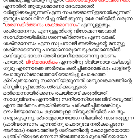
എന്നതിൽ ആയുധമാണോ ദേവന്മാരാൽ
വർണ്ണിക്കപ്പെടുന്നത് എന്ന സംശയമാണ് ഇടനൽകുന്നത്.
ഇതുപോലെ വിഘടിച്ചു നിൽക്കുന്നു ഒരേ വരിയിൽ വരുന്ന
“
ശരണകീർത്തനം ശക്തമാനസം
” എന്നുള്ളതും.
ശക്തമാനസം എന്നുള്ളതിന്റെ വിശേഷണമാവാൻ
സാദ്ധ്യതയില്ല്ല ശരണകീർത്തനം എന്ന വാക്ക്.
ശക്തമാനസം എന്ന സൂചനവഴി അയ്യപ്പന്റെ മനസ്സു
ശക്തമാണെന്നു പറയാനൊരുമ്പെടുകയാണെങ്കിൽ
കവിയുടെ ഭാവന അതി ദയനീയമാണെന്നു വേണം
പറയാൻ.
ദിവ്യദേശികം
എന്നതിനു ദിവ്യനായ വഴികാട്ടി,
ഗുരു എന്നൊക്കെ അർത്ഥം കൽ‌പ്പിക്കാമെങ്കിലും പാട്ടിന്റെ
പൊതുസ്വഭാവത്തോട് യോജിച്ചു പോകാത്ത
ക്ലിഷ്ടതയാണു സമ്മാനിയ്ക്കുന്നത്. ശബ്ദാലങ്കാരത്തിന്റെ
മിനുമിനുപ്പ് മാത്രം ശ്രദ്ധിക്കപ്പെട്ടാൽ
മതിയെന്നായിരിക്കണം രചയിതാവ് കരുതിയത്.
സാധുജീവനം എന്നതിനു സന്യാസിയുടെ ജീവിതവൃത്തി
എന്ന അർത്ഥം ആയിരിക്കണം പരികൽ‌പ്പിതമെങ്കിലും
ഔചിത്യബോധം കളഞ്ഞുള്ള നിയുക്തിയിൽ പലതും
നഷ്ടപ്പെടുന്നു. ശ്രേഷ്ഠമായ യോഗ നിലയിൽ വാണരുളുന്ന
(ഹരിവരാസനം എന്നതിനു പൊതുവേ നൽകപ്പെടുന്ന
അർത്ഥം) ദൈവത്തിന്റെ ശരീരത്തിന്റെ കോമളതയേയോ
പുഞ്ചിരിയുടെ സൌന്ദര്യത്തേയോ മുഖശ്രീയെയോ