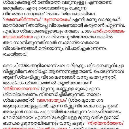
ശ്ലോകങ്ങളിൽ രണ്ടിടത്തേ വരുന്നുള്ളു എന്നതാണ്.
മറ്റെല്ലാം ഏതു ദൈവത്തിനും ചേരുന്ന
വിശേഷണങ്ങളാണ്. രണ്ടാം ശ്ലോകത്തിലെ
‘
ശരണകീർത്തനം’ ‘ഭൂതനായകം
’ എന്നീ രണ്ടു വാക്കുകൾ
മാത്രമാണ് അയ്യപ്പ വിശേഷണമായി കരുതാൻ പറ്റുന്നവ.
എല്ലാ ശ്ലോകങ്ങളൂടെയും നാലാം പാദം
ഹരിഹരാത്മജം
ദേവമാശ്രയേ
എന്ന ഹരിഹരപുത്രഘോഷണത്തിൽ
അവസാനിക്കുന്നതിനാൽ സാമാന്യഗതമായ
വിശേഷണങ്ങൾ മതിയെന്നും വിചാരിച്ചുകാണണം
രചയിതാവ്.
വൈചിത്ര്യങ്ങളിലൊന്ന് പല വരികളും ശിവനെക്കുറിച്ചോ
വിഷ്ണുവിനെക്കുറിച്ചോ ആണെന്നുള്ളതാണ്. പൊടുന്നനവേ
ആണ് ശിവ-വിഷ്ണു വിശേഷണങ്ങൾ വന്നു കയറുന്നുത്.
അഞ്ചാം ശ്ലോകത്തിൽ കൃത്യമായാണ്
‘
ത്രിനയനാനനം
’ (മൂന്നു കണ്ണുള്ള മുഖം) എന്ന
ശിവവിശേഷണം നിബന്ധിച്ചിരിക്കുന്നത്. നാലാം
ശ്ലോകത്തിൽ ‘
വരഗദായുധം
’ (ശ്രേഷ്ഠമായ ഗദ
ആയുധമായുള്ളവൻ) എന്ന വിഷ്ണു വിശേഷണവും ഉണ്ട്.
അപ്പോൾ നാലാം പാദത്തിൽ ചേർക്കുന്ന ‘ഹരഹിരാത്മജം
ദേവമാശ്രയേ’ എന്നത് മുകളിലുള്ള മൂന്നു വരികളുമായി
ബന്ധപ്പെടുന്നതല്ലെന്നും വന്നു കൂടും.
‘നിത്യനർത്തനം’
നർത്തനാലസം’ ‘ഭൂതി ഭൂഷണം
’ എന്നീ വിശേഷണങ്ങൾ