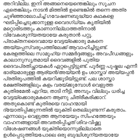
അറിവില്ല. ഇനി അങ്ങനെയെന്തെങ്കിലും സൂചന
ഏതെങ്കിലും നാടൻ മിത്തിൽ ഉണ്ടെങ്കിൽ തന്നെ അത്ര
ചുഴിഞ്ഞാലോചിച്ച് ഗവേഷണബുദ്ധ്യാ കഥകളെ
ഘടിപ്പിച്ചെടുക്കാനുള്ള വൈദഗ്ധ്യം കൃതിയിൽ
മറ്റൊരിടത്തും കാണാനില്ലാത്തതിനാൽ
വിവേകശൂന്യതയായേ കരുതാൻ പറ്റൂ.
പ്രാക്തനദൈവമായ വേട്ടയ്ക്കൊരു മകനെ
അയ്യപ്പസ്വരൂപത്തിലേക്ക് ആവാഹിച്ചിട്ടുണ്ട്.
കേരളത്തിലെ സാമൂഹ്യ സമ്മർദ്ദങ്ങളും അവപീഡങ്ങളും
കാലാനുസൃതമായി ദൈവങ്ങളിൽ പുതിയ
ദൈവപ്രതിച്ഛായകൾ ഏറ്റപ്പെട്ടിട്ടുണ്ട്. പൂർണ്ണ പുഷ്കല എന്നീ
ഭാര്യമാരുള്ള ആര്യൻ/അയ്യൻ ഉം ശാസ്താ/ അയ്യപ്പൻ
പ്രതിരൂപത്തിൽ കയറിക്കൂടിയിട്ടുണ്ട്. പല ശാസ്താ
ക്ഷേത്രങ്ങളിലും കളം വരയ്ക്കുമ്പോൾ വെളുത്ത
കുതിരമേൽ ഏറിയ, താടി നീട്ടി, അമ്പും വില്ലും ധരിച്ച
വേട്ടയ്ക്കൊരുമകനെ ആണു ചിത്രീകരിക്കാറ്.
അതുകൊണ്ട് കുതിരയെ വാഹന്മായി
ദ്യോതിപ്പിക്കുന്നതിൽ യുക്തി തെല്ലുണ്ടന്ന് കരുതാം.
എന്നാലും വെളുത്ത ആനയേയും സിംഹത്തേയും
വാഹനങ്ങളായി അവതരിപ്പിച്ചത് ശിവ-വിഷ്ണു
വിശേഷണങ്ങൾ യുക്തിയൊന്നുമില്ലാതെ
ഉൾപ്പെടുത്തിയപോലെ ഒരു ബുദ്ധിശൂന്യതയായേ