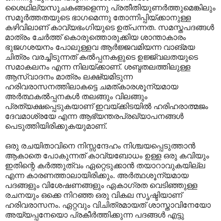
ശൈഥില്യസൂചകങ്ങളെന്നു പ്രതീതിയുണർത്തുമെങ്കിലും
സമൂർത്തതയുടെ ഭാഗമെന്നു തോന്നിപ്പിയ്ക്കാനുള്ള
കഴിവിലാണ് കാവ്യഭംഗിയുടെ ഉത്പന്നത. സമസ്തപദങ്ങൾ
മാത്രം ചേർത്ത് കൊരുത്തൊരുക്കിയ ശാന്താകാരം
ഭുജഗശയനം പോലുള്ളവ ആർജ്ജവമിയന്ന വാങ്മയ
ചിത്രം വരച്ചിടുന്നത് കൽ‌പ്പനകളുടെ ഉജ്ജ്വലതയുടെ
സമാകലനം എന്ന നിലയ്ക്കാണ്. ശബ്ദതലത്തിലുള്ള
ആസ്വാദനം മാത്രം ലക്ഷ്യമിടുന്ന
ഹരിവരാസനത്തിലാകട്ടെ ചമത്കാരശൂന്യമായ
അർത്ഥകൽ‌പ്പനകൾ തലങ്ങും വിലങ്ങും
പ്രത്യക്ഷപ്പെടുകയാണ് ഇവയ്ക്കിടയിൽ ഹരിഹരാത്മജം
ദേവമാശ്രയേ എന്ന ആഭ്യന്തരപ്രഖ്യാപനങ്ങൾ
പെടുത്തിയിരിക്കുകയുമാണ്.
ഒരു രചയിതാവിനെ നിസ്സന്ദേഹം നിശ്ചയപ്പെടുത്താൻ
ആകാതെ പോകുന്നത് കാവ്യബോധം ഉള്ള ഒരു കവിയും
ഇതിന്റെ കർത്തുത്വം ഏറ്റെടുക്കാൻ തയാറാവുകയില്ല
എന്ന കാരണത്താലായിരിക്കും. അർത്ഥശൂന്യമായ
പദങ്ങളും വിശേഷണങ്ങളും ഏകാഗ്രത വെടിഞ്ഞുള്ള
രചനയും ഒക്കെ നിറഞ്ഞ ഒരു വികല സൃഷ്ടിയാണ്
ഹരിവരാസനം. ഏറ്റവും വിചിത്രമായത് ശാസ്താവിനേയോ
അയ്യപ്പനേയൊ പ്രകീർത്തിക്കുന്ന പദങ്ങൾ എട്ടു