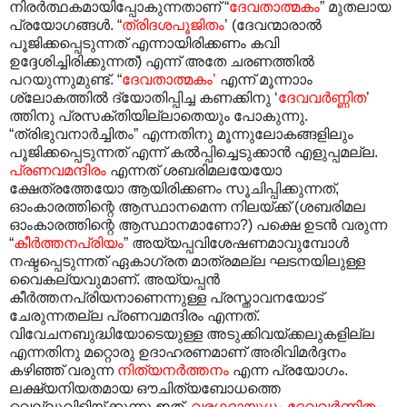
നിരർത്ഥകമായിപ്പോകുന്നതാണ് “
ദേവതാത്മകം
” മുതലായ
പ്രയോഗങ്ങൾ. “
ത്രിദശപൂജിതം
’ (ദേവന്മാരാൽ
പൂജിക്കപ്പെടുന്നത് എന്നായിരിക്കണം കവി
ഉദ്ദേശിച്ചിരിക്കുന്നത്) എന്ന് അതേ ചരണത്തിൽ
പറയുന്നുമുണ്ട്. “
ദേവതാത്മകം’
എന്ന് മൂന്നാ‍ാം
ശ്ലോകത്തിൽ ദ്യോതിപ്പിച്ച കണക്കിനു ‘
ദേവവർണ്ണിത
’
ത്തിനു പ്രസക്തിയില്ലാതെയും പോകുന്നു.
“ത്രിഭുവനാർച്ചിതം” എന്നതിനു മൂന്നുലോകങ്ങളിലും
പൂജിക്കപ്പെടുന്നത് എന്ന് കൽ‌പ്പിച്ചെടുക്കാൻ എളുപ്പമല്ല.
പ്രണവമന്ദിരം
എന്നത് ശബരിമലയേയോ
ക്ഷേത്രത്തേയോ ആയിരിക്കണം സൂചിപ്പിക്കുന്നത്,
ഓംകാരത്തിന്റെ ആസ്ഥാനമെന്ന നിലയ്ക്ക് (ശബരിമല
ഓംകാരത്തിന്റെ ആസ്ഥാനമാണോ?) പക്ഷെ ഉടൻ വരുന്ന
“
കീർത്തനപ്രിയം
” അയ്യപ്പവിശേഷണമാവുമ്പോൾ
നഷ്ടപ്പെടുന്നത് ഏകാഗ്രത മാത്രമല്ല ഘടനയിലുള്ള
വൈകല്യവുമാണ്. അയ്യപ്പൻ
കീർത്തനപ്രിയനാണെന്നുള്ള പ്രസ്താവനയോട്
ചേരുന്നതല്ല പ്രണവമന്ദിരം എന്നത്.
വിവേചനബുദ്ധിയോടെയുള്ള അടുക്കിവയ്ക്കലുകളില്ല
എന്നതിനു മറ്റൊരു ഉദാഹരണമാണ് അരിവിമർദ്ദനം
കഴിഞ്ഞ് വരുന്ന
നിത്യനർത്തനം
എന്ന പ്രയോഗം.
ലക്ഷ്യനിയതമായ ഔചിത്യബോധത്തെ
വെല്ലുവിളിയ്ക്കുന്നു ഇത്.
വരഗദായുധം ദേവവർണിതം