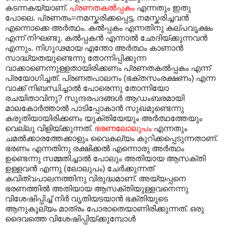
കടന്നകയ്യാണ്.
പ്രണതകൽപ്പകം
എന്നതും ഇതു
പോലെ. പ്രണതം=നമസ്കരിക്കപ്പെട്ട, നമസ്കരിച്ചവൻ
എന്നൊക്കെ അർത്ഥം. കൽ‌പ്പകം എന്നതിനു കല്പവൃക്ഷം
എന്ന് നിഘണ്ടു. കൽ‌പ്പകൻ എന്നാൽ ഛേദിയ്ക്കുന്നവൻ
എന്നും. നിഗൂഢമായ എന്തോ അർത്ഥം കാണാൻ
സാദ്ധ്യതയുണ്ടെന്നു തോന്നിപ്പിക്കുന്ന
വാക്കാണെന്നുള്ളതായിരിക്കണം പ്രണതകൽ‌പ്പകം എന്ന്
പ്രയോഗിച്ചത്. പ്രണതപാലനം (ഭക്തസംരക്ഷണം) എന്ന
വാക്ക് നിബന്ധിച്ചാൽ പോരെന്നു തോന്നിയോ
രചയിതാവിനു? സുന്ദരപദങ്ങൾ ആഡംബരമായി
മാലകോർത്താൽ പാടിപ്പോകാൻ സുഖമുണ്ടെന്നു
കരുതിയായിരിക്കണം യുക്തിയേയും അർത്ഥത്തേയും
വെല്ലു വിളിയ്ക്കുന്നത്.
ഭരണലോലുപം
എന്നതും
ചമൽക്കാരത്തേക്കാളും വൈകല്യം കുറിക്കപ്പെടുന്നതാണ്.
ഭരണം എന്നതിനു രക്ഷിക്കൽ എന്നൊരു അർത്ഥം
ഉണ്ടെന്നു സമ്മതിച്ചാൽ പോലും അതിയായ ആസക്തി
ഉള്ളവൻ എന്നു (ലോലുപം) ചേർക്കുന്നത്
കവിത്വപാലനത്തിനു വിരുദ്ധമാണ്. അയ്യപ്പനെ
ഭരണത്തിൽ അതിയായ ആസക്തിയുള്ളവനെന്നു
വിശേഷിപ്പിച്ച് നിർ വൃതിയടയാൻ ഭക്തിയുടെ
ആനുകൂല്യം മാത്രം പോരാതെയാണിരിക്കുന്നത്. ഒരു
ദൈവത്തെ വിശേഷിപ്പിയ്ക്കുമ്പോൾ