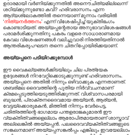
ഉദാരമായി വർണിയ്ക്കുന്നതിൽ അനൌചിത്യമില്ലെന്ന്
ശഠിയ്ക്കുന്നുണ്ടോ കവി? ഹരിവരാസനം എന്ന
ആദ്യശ്ലോകത്തിൽ തന്നെയാണ് മൂന്നാം വരിയിൽ
‘
നിത്യനർത്തനം
’ എന്ന് വിശേഷിപ്പിച്ച് യുക്തിഭംഗം
കൊണ്ടാടിയത്. അയ്യപ്പന്റേതായ അനുഭാവവിശേഷങ്ങൾ
പരാമർശിക്കുന്നതിനു പകരം വളരെ സാധാരാണമായ
കേവല വിശേഷണങ്ങൾ വലിച്ചുവാരി നിരത്തിയതിനാൽ
ആന്തരികരൂപഘടന തന്നെ ചിതറിപ്പോയിരിക്കയാണ്.
അയ്യപ്പനെ പടിയിറക്കുമ്പോൾ
ഈ വൈകല്യങ്ങൾക്കിടയിലും ചില പ്രത്യേക
ഉദ്ദേശങ്ങൾ നിറവേറ്റിക്കൊടുക്കുന്നുണ്ട് ഹരിവരാസനം.
അയ്യപ്പനെ അതിൽ നിന്നും ഒഴിവാക്കുക എന്നതാണത്.
ശബരിമല ദൈവത്തിന്റെ പുതിയ നിർവ്വചനമാണ്
ക്രമപ്പെടുത്തിയെടുത്തിരിക്കുന്നത്. വിശ്വാസപരമായി
ബുദ്ധൻ, പ്രാക്തനദൈവമായ അയ്യൻ, ആര്യൻ,
വേട്ടയ്ക്കൊരുമകൻ, മിത്തിൽ നിന്നും വേർപെട്ട,
ചരിത്രത്തിന്റെ ഭാഗമായ പന്തളരാജകുമാരൻ ഈ
വ്യക്തിത്വങ്ങളെല്ലാം ആരോപിതമായതാണ് ശാസ്താവ്
അല്ലെങ്കിൽ അയ്യപ്പൻ. പലദൈവവ്യക്തിത്വങ്ങളുടെ
സങ്കലനമാണ് അയ്യപ്പസങ്കൽ‌പ്പം എങ്കിലും ഇവയേല്ലാം