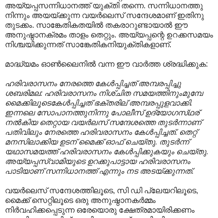
അയ്യപ്പസന്നിധാനത്ത് യുക്തി തന്നെ. സന്നിധാനത്തു
നിന്നും അയയ്ക്കുന്ന വയർലെസ് സന്ദേശമാണ് ഇതിനു
തുടക്കം. സാങ്കേതികതയിൽ തകരാറുണ്ടായാൽ ഈ
അനുഷ്ഠാനക്രമം താളം തെറ്റും. അയ്യപ്പന്റെ ഉറക്കസമയം
നിശ്ചയിക്കുന്നത് സാങ്കേതികനിയുക്തികളാണ്.
മാദ്ധ്യമം ഓൺലൈനിൽ വന്ന ഈ വാർത്ത ശ്രദ്ധിക്കുക:
ഹരിവരാസനം നേരത്തെ കേള്‍പ്പിച്ചത് അമ്പരപ്പിച്ചു
ശബരിമല: ഹരിവരാസനം നിശ്‌ചിത സമയത്തിനുംമുമ്പേ
മൈക്കിലൂടെകേള്‍പ്പിച്ചത് ഭക്‌തരില് അമ്പരപ്പുളവാക്കി.
ഇന്നലെ സോപാനത്തുനിന്നു പോലീസ് ഉദ്യോഗസ്‌ഥര്
നല്‍കിയ തെറ്റായ വയര്‍ലസ് സന്ദേശത്തെ തുടര്‍ന്നാണ്
പതിവിലും നേരത്തെ ഹരിവരാസനം കേള്‍പ്പിച്ചത്. തെറ്റ്
മനസിലാക്കിയ ഉടന് മൈക്ക് ഓഫ് ചെയ്‌തു. തുടര്‍ന്ന്
യഥാസമയത്ത് ഹരിവരാസനം കേള്‍പ്പിക്കുകയും ചെയ്‌തു.
അയ്യപ്പസ്വാമിയുടെ ഉറക്കുപാട്ടായ ഹരിവരാസനം
പാടിയാണ് സന്നിധാനത്ത് എന്നും നട അടയ്‌ക്കുന്നത്.
വയർലെസ് സന്ദേശത്തിലൂടെ, സി ഡി പ്ലേയറിലൂടെ,
മൈക്ക് സെറ്റിലൂടെ ഒരു അനുഷ്ഠാനകർമ്മം
നിർവഹിക്കപ്പെടുന്ന ഒരേയൊരു ക്ഷേത്രമായിരിക്കണം