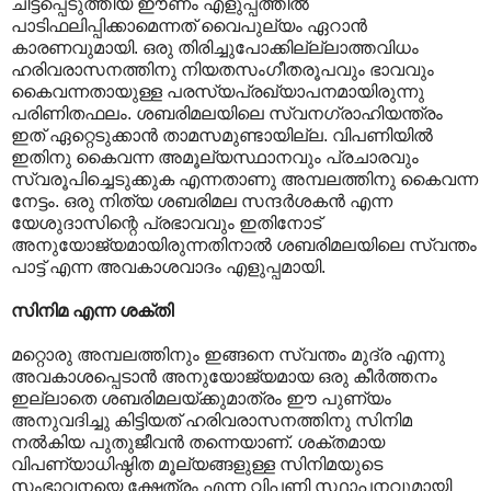
ചിട്ടപ്പെടുത്തിയ ഈണം എളുപ്പത്തിൽ
പാടിഫലിപ്പിക്കാമെന്നത് വൈപുല്യം ഏറാൻ
കാരണവുമായി. ഒരു തിരിച്ചുപോക്കില്ല്ലാത്തവിധം
ഹരിവരാസനത്തിനു നിയതസംഗീതരൂപവും ഭാവവും
കൈവന്നതായുള്ള പരസ്യപ്രഖ്യാപനമായിരുന്നു
പരിണിതഫലം. ശബരിമലയിലെ സ്വനഗ്രാഹിയന്ത്രം
ഇത് ഏറ്റെടുക്കാൻ താമസമുണ്ടായില്ല. വിപണിയിൽ
ഇതിനു കൈവന്ന അമൂല്യസ്ഥാനവും പ്രചാരവും
സ്വരൂപിച്ചെടുക്കുക എന്നതാണു അമ്പലത്തിനു കൈവന്ന
നേട്ടം. ഒരു നിത്യ ശബരിമല സന്ദർശകൻ എന്ന
യേശുദാസിന്റെ പ്രഭാവവും ഇതിനോട്
അനുയോജ്യമായിരുന്നതിനാൽ ശബരിമലയിലെ സ്വന്തം
പാട്ട് എന്ന അവകാശവാദം എളുപ്പമായി.
സിനിമ എന്ന ശക്തി
മറ്റൊരു അമ്പലത്തിനും ഇങ്ങനെ സ്വന്തം മുദ്ര എന്നു
അവകാശപ്പെടാൻ അനുയോജ്യമായ ഒരു കീർത്തനം
ഇല്ലാതെ ശബരിമലയ്ക്കുമാത്രം ഈ പുണ്യം
അനുവദിച്ചു കിട്ടിയത് ഹരിവരാസനത്തിനു സിനിമ
നൽകിയ പുതുജീവൻ തന്നെയാണ്. ശക്തമായ
വിപണ്യാധിഷ്ഠിത മൂല്യങ്ങളുള്ള സിനിമയുടെ
സംഭാവനയെ ക്ഷേത്രം എന്ന വിപണി സ്ഥാപനവുമായി