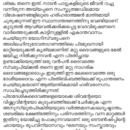
ശ്രമം തന്നെ ഇത്. നാടൻ പാട്ടുകളിലൂടെ ജീവൻ വച്ചു
വന്നിരുന്ന അയ്യപ്പനെ സംസ്കൃതജഡിലമായ
വിശേഷണങ്ങളിലൂടെ ഹരിഹരാത്മജൻ മാത്രമായി
ചുരുക്കുന്നത് ഈ സ്ഥാനാന്തരണത്തിനു വേണ്ടിയാണ്.
കൂടുതൽ ആഢ്യവൽക്കരിക്കപ്പെട്ട വേദവിഭൂഷണനെ
വാർത്തെടുക്കൽ.കാട്ടിനുള്ളിൽ ഏകാന്തവാസം
ചെയ്യുന്ന യോഗിസ്വരൂപനെ
അഖിലഹിന്ദുദേവതാഗണത്തിലെ പ്രമുഖനായി
മാറ്റിയെടുക്കൽ കൃത്യമാണിത്. മറ്റു ദൈവങ്ങളുടെ മേൽ
ജയിച്ചു നിൽക്കുന്നവൻ എന്ന പ്രതിച്ഛായ
ഉണ്ടാക്കിയെടുത്ത് ഒരു വൻപൻ ദൈവത്തെ
സ്വരൂപിയ്ക്കൽ തന്നെ ഇത്. മറ്റു നാഗരിക
ദൈവങ്ങളോടൊപ്പം ഇരുത്തി ഈ മലദൈവത്തെ ഒരു
ദേശീയദൈവം എന്ന പ്രതിബിംബത്തിലേക്ക് രൂപാന്തരണം
ചെയ്യുകയാണ് ആത്യന്തികമായി ഹരിവരാസനം
സാധിച്ചെടുത്തിരിക്കുന്നത്.
പ്രാദേശികദൈവങ്ങളെയൊക്കെ ശിവന്റേയൊ
വിഷ്ണുവിന്റേയോ കുടുംബത്തിലേക്ക് ചേർക്കുക എന്ന
അനുസ്യൂതപ്രക്രിയയുടെ വർത്തമാനകാലദൃഷ്ടാന്തം.
ശബരിമല ക്ഷേത്രത്തിനും പരിസരത്തിനും വന്ന മാറ്റങ്ങൾ
ഇതിനു യോജിച്ചു പോകുന്നവയാണ്. ഒരു ടൌൺഷിപ്പിന്റെ
ഛായയും രൂപവിന്യാസവും ഘടനയും സംസ്കാരവും