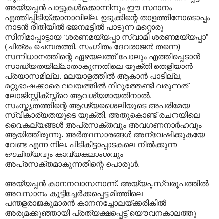
അയ്യപ്പൻ പാട്ടുകൾക്കൊന്നിനും ഈ സ്ഥാനം
എത്തിപ്പിടിയ്ക്കാനാവില്ല. ഉടുക്കിന്റെ താളത്തിനോടൊപ്പം
നാടൻ രീതിയിൽ ഭജനമട്ടിൽ പാടുന്ന മറ്റൊരു
സിനിമാപ്പാട്ടായ ‘ശരണമയ്യപ്പാ സ്വാമീ ശരണമയ്യപ്പാ”
(ചിത്രം ചെമ്പരത്തി, സംഗീതം ദേവരാജൻ തന്നെ)
സന്നിധാനത്തിന്റെ ഏഴയലത്ത് പോലും എത്തിപ്പെടാൻ
സാദ്ധ്യതയില്ലാതാകുന്നതിലെ യുക്തി തെളിയാൻ
പ്രയാസമില്ല. മലയാളത്തിൽ ആകാൻ പാടില്ല,
മറ്റുഭാഷക്കാരെ വലയത്തിൽ നിറുത്തേണ്ടി വരുന്നത്
ലോജിസ്റ്റിക്സ്ന്റെ ആവശ്യമായതിനാൽ.
സംസ്കൃതത്തിന്റെ ആഢ്യശൈലിയുടെ അപരിമേയ
സ്വീകാര്യതയുടെ യുക്തി. അതുകൊണ്ട് രചനയിലെ
വൈകല്യങ്ങൾ അപ്രസക്തവും അവഗണനാർഹവും
ആയിത്തീരുന്നു. അർത്ഥസാരങ്ങൾ അന്വേഷിക്കുകയേ
വേണ്ട എന്ന നില. പിടികിട്ടാ‍പ്പാടകലെ നിൽക്കുന്ന
ഔചിത്യവും കാവ്യകലാംശവും
അപ്രസക്തമാകുന്നതിന്റെ പൊരുൾ.
അയ്യപ്പൻ കാനനവാസനാണ്. അയ്യപ്പസ്വരൂപത്തിൽ
അവസാനം കൂട്ടിച്ചേർക്കപ്പെട്ട മിത്തിലെ
പന്തളരാജകുമാരൻ കാനനച്ചോലയ്ക്കരികിൽ
അരുമക്കുഞ്ഞായി പ്രത്യക്ഷപ്പെട്ട് യൌവനകാലത്തു