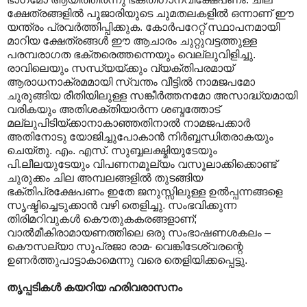
ക്ഷേത്രങ്ങളിൽ പൂജാരിയുടെ ചുമതലകളിൽ ഒന്നാണ് ഈ
യന്ത്രം പ്രവർത്തിപ്പിക്കുക. കോർപറേറ്റ് സ്ഥാപനമായി
മാറിയ ക്ഷേത്രങ്ങൾ ഈ ആചാരം ചുറ്റുവട്ടത്തുള്ള
പരമ്പരാഗത ഭക്തരെത്തന്നെയും വെല്ലുവിളിച്ചു.
രാവിലെയും സന്ധ്യയ്ക്കും വ്യക്തിപരമായ്
ആരാധനാക്രമമായി സ്വന്തം വീട്ടിൽ നാമജപമോ
ചുരുങ്ങിയ രീതിയിലുള്ള സങ്കീർത്തനമോ അസാദ്ധ്യമായി
വരികയും അതിശക്തിയാർന്ന ശബ്ദത്തോട്
മല്ലുപിടിയ്ക്കാനാകാഞ്ഞതിനാൽ നാമജപക്കാർ
അതിനോടു യോജിച്ചുപോകാൻ നിർബ്ബന്ധിതരാകയും
ചെയ്തു. എം. എസ്. സുബ്ബലക്ഷ്മിയുടേയും
പി.ലീലയുടേയും വിപണനമൂല്യം വസൂലാക്കിക്കൊണ്ട്
ചുരുക്കം ചില അമ്പലങ്ങളിൽ തുടങ്ങിയ
ഭക്തിപ്രക്ഷേപണം ഇതേ ജനുസ്സിലുള്ള ഉൽ‌പ്പന്നങ്ങളെ
സൃഷ്ടിച്ചെടുക്കാൻ വഴി തെളിച്ചു. സംഭവിക്കുന്ന
തിരിമറിവുകൾ കൌതുകകരങ്ങളാണ്;
വാൽമീകിരാമായണത്തിലെ ഒരു സംഭാഷണശകലം –
കൌസല്യാ സുപ്രജാ രാമ- വെങ്കിടേശ്വരന്റെ
ഉണർത്തുപാട്ടാകാമെന്നു വരെ തെളിയിക്കപ്പെട്ടു.
തൃപ്പടികൾ കയറിയ ഹരിവരാസനം