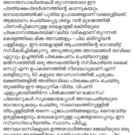
അനന്തസാദ്ധ്യതകൾ തുറന്നതോടെ ഈ
പ്രത്യക്ഷപ്രദർശനത്തിന്റെ കടന്നുകയറ്റം
ദേവാലയങ്ങൽക്ക് പുതിയ ഉപായങ്ങളാണ് വരമരുളിയത്.
ആലേഖനം ചെയ്യപ്പെട്ട ശബ്ദം വൻ മുഴക്കത്തിൽ
പ്രസരിപ്പിക്കാനുള്ള ടെക്നോളജി ഭക്തിയുടെ
പ്രകടാനാത്മകതയ്ക്ക് വലിയ വഴികളാണ് തുറന്നത്.
കേരളത്തിലെ മിക്ക അമ്പങ്ങളും –ചില ക്രിസ്ത്യൻ
പള്ളികളും- ഈ ടെക്നോളജി ആചാരത്തിന്റെ ഭാഗമയിട്ട്
സ്വീകരിച്ചിരിക്കുന്നു. അടുത്തടുത്ത അമ്പലങ്ങൾ രാവിലെ
ഏറ്റവും ഉച്ചത്തിൽ പ്രക്ഷേപണം ചെയ്യാനുള്ള
മൽസരത്തിൽ ഒരു അമ്പലത്തിന്റെ സ്വീകാര്യത മൈക്
സെറ്റ് എന്ന ഉപകരണത്തിൽ നിബദ്ധവുമാണ് എന്ന്
തെളിയുന്നു. 60 കളുടെ അവസാനത്തിൽ ചുരുക്കം
ക്ഷേത്രങ്ങളിൽ അതിരാവിലെ പ്രക്ഷേപണം ചെയ്തു
തുടങ്ങിയ ഈ ആധുനിക വിദ്യ, വിപണി
എളുപ്പമായിത്തീർന്ന പിൽക്കാത്ത് റെക്കോറ്ഡ്
പ്ലേയറുകൾ സുലഭമായപ്പോൾ അമ്പലചര്യയുടെ
ഭാഗമാവുകയും ചെയ്തു. നാലമ്പലത്തിനുള്ളിൽ
തിടപ്പള്ളിയിൽ തന്നെ പൂജാപാത്രങ്ങളോടും നൈവേദ്യ
ഉരുളികളോടും മാലകെട്ടാനുള്ള പൂക്കളോടൊപ്പവും ഈ
സ്വനഗ്രാഹിയന്ത്രം സ്ഥാനം പിടിച്ചു.
അമ്പലവാസികളുടെ ഉത്തരവാദിത്തമോ ജോലിയുടെ ഒരു
ഭാഗമോ ആയിത്തീർന്നു ഭക്തിഗാനവിക്ഷേപണം. ചില