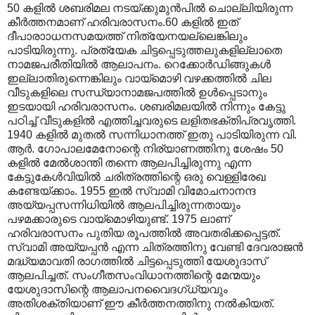
50 കളിൽ ശബരിമല നടയ്ക്കുമുൻപിൽ ചൊല്ലിയിരുന്ന
കീർത്തനമാണ് ഹരിവരാസനം.60 കളിൽ ഇത്
ദീപാരാ‍ാധനസമയത്ത് നിത്യേനയല്ലെങ്കിലും
പാടിയിരുന്നു. പ്രത്യേക ചിട്ടപ്പെടുത്തലുകളില്ലാതെ
നാമജപരീതിയിൽ ആലാപനം. റെക്കോർഡിങ്ങുകൾ
ഇല്ലാതിരുന്നെങ്കിലും വായ്മൊഴി വഴക്കത്തിൽ ചില
വീടുകളിലെ സന്ധ്യാനാമജപത്തിൽ ഉൾപ്പെടാനും
ഇടയായി ഹരിവരാസനം. ശബരിമലയിൽ നിന്നും കേട്ടു
പഠിച്ച് വീടുകളിൽ എത്തിച്ചവരുടെ ലളിതഭക്തിപ്രവൃത്തി.
1940 കളിൽ മുതൽ സന്നിധാനത്ത് ഇതു പാടിയിരുന്ന വി.
ആർ. ഗോപാലമേനോന്റെ നിര്യാണത്തിനു ശേഷം 50
കളിൽ മേൽശാന്തി തന്നെ ആലപിച്ചിരുന്നു എന്ന
കേട്ടുകേൾവിയിൽ ചരിത്രത്തിന്റെ ഒരു വെള്ളിരേഖ
കണ്ടേയ്ക്കാം. 1955 ഇൽ സ്വാമി വിമോചനാനന്ദ
അയ്യപ്പസന്നിധിയിൽ ആലപിച്ചിരുന്നതായും
പഴമക്കാരുടെ വായ്മൊഴിയുണ്ട്. 1975 ലാണ്
ഹരിവരാസനം പുതിയ രൂപത്തിൽ അവതരിക്കപ്പെട്ടത്.
സ്വാമി അയ്യപ്പൻ എന്ന ചിത്രത്തിനു വേണ്ടി ദേവരാജൻ
മദ്ധ്യമാവതി രാഗത്തിൽ ചിട്ടപ്പെടുത്തി യേശുദാസ്
ആലപിച്ചത്. സംഗീതസംവിധാനത്തിന്റെ മേന്മയും
യേശുദാസിന്റെ ആലാപനവൈദഗ്ധ്യവും
അതിശക്തിയാണ് ഈ കീർത്തനത്തിനു നൽകിയത്.