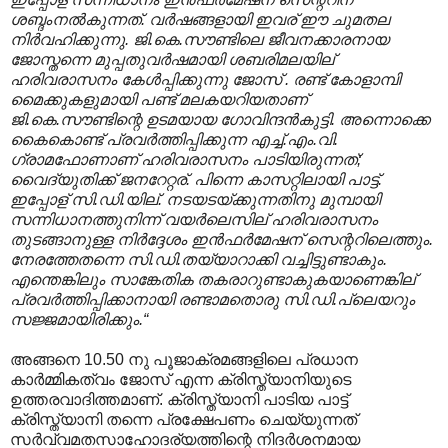
ശബ്ദംനല്‍കുന്നത്. വര്‍ഷങ്ങളായി ഇവര് ഈ ചുമതല
നിര്‍വഹിക്കുന്നു. ജി.കെ.സൗണ്ടിലെ ജീവനക്കാരനായ
ജോസ്തന്നെ മുപ്പതുവര്‍ഷമായി
ശബരിമലയില്
ഹരിവരാസനം കേള്‍പ്പിക്കുന്നു ജോസ് . രണ്ട് കോളാമ്പി
മൈക്കുകളുമായി പണ്ട് മലകയറിയതാണ്
ജി.കെ.സൗണ്ടിന്റെ ഉടമയായ ഗോവിന്ദന്‍കുട്ടി. അന്നൊക്കെ
കൈകൊണ്ട് പ്രവര്‍ത്തിപ്പിക്കുന്ന എച്ച്.എം.വി.
ഗ്രാമഫോണാണ് ഹരിവരാസനം പാടിയിരുന്നത്;
വൈദ്യുതിക്ക് ജനറേറ്റര്. പിന്നെ കാസറ്റിലായി പാട്ട്.
ഇപ്പോള് സി.ഡി.യില്. നടയടയ്ക്കുന്നതിനു മുമ്പായി
സന്നിധാനത്തുനിന്ന് വയര്‍ലെസില് ഹരിവരാസനം
തുടങ്ങാനുള്ള നിര്‍ദ്ദേശം ഇന്‍ഫര്‍മേഷന് സെന്ററിലെത്തും.
നേരത്തേതന്നെ സി.ഡി.തയ്യാറാക്കി വച്ചിട്ടുണ്ടാകും.
എന്തെങ്കിലും സാങ്കേതിക തകരാറുണ്ടാകുകയാണെങ്കില്
പ്രവര്‍ത്തിപ്പിക്കാനായി രണ്ടാമതൊരു സി.ഡി.പ്ലെയറും
സജ്ജമായിരിക്കും.“
അങ്ങനെ 10.50 നു പൂജാക്രമങ്ങളിലെ പ്രധാന
കാർമ്മികത്വം ജോസ് എന്ന ക്രിസ്ത്യാനിയുടെ
ഉത്തരവാദിത്തമാണ്. ക്രിസ്ത്യാനി പാടിയ പാട്ട്
ക്രിസ്ത്യാനി തന്നെ പ്രക്ഷേപണം ചെയ്യുന്നത്
സർവ്വമതസാഹോദര്യത്തിന്റെ നിദർശനമായ