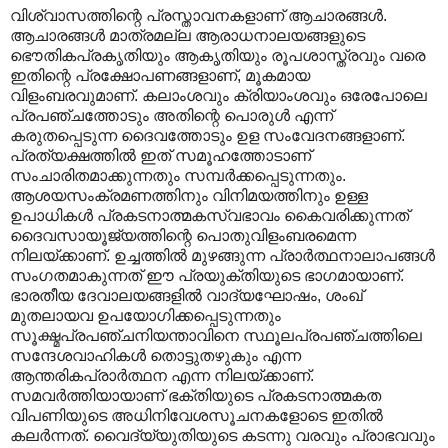
വിശ്വാസത്തിന്റെ പ്രസ്താവനകളാണ് ആചാരങ്ങൾ.
ആചാരങ്ങൾ മാത്രമല്ല ആരാധനാലയങ്ങളുടെ
ഭൌതികപ്രകൃതിയും ആകൃതിയും രൂപശാസ്ത്രവും വരെ
ഇതിന്റെ പ്രക്ഷോപണങ്ങളാണ്, മൂകമായ
വിളംബരവുമാണ്. കലാംശവും ക്രിയാംശവും ഒരേപോലെ
പ്രപഞ്ചത്തോടും അതിന്റെ പൊരുൾ എന്ന്
കരുതപ്പെടുന്ന ദൈവത്തോടും ഉള സംവേദനങ്ങളാണ്.
പ്രത്യക്ഷത്തിൽ ഇത് സമൂഹത്തോടാണ്
സംചാരിതമാക്കുന്നതും സമ്പർക്കപ്പെടുന്നതും.
ആശയസംക്രമണത്തിനും വിനിമയത്തിനും ഉള്ള
ഉപാധികൾ പ്രകടനാത്മകസ്വഭാവം കൈവരിക്കുന്നത്
ദൈവസായൂജ്യത്തിന്റെ പൊതുവിളംബരമെന്ന
നിലയ്ക്കാണ്. ഉച്ചത്തിൽ മുഴങ്ങുന്ന പ്രാർത്ഥനാലാപങ്ങൾ
സംഗതമാകുന്നത് ഈ പ്രയുക്തിയുടെ ഭാഗമായാണ്.
ഭാരതീയ ദേവാലയങ്ങളിൽ വാദ്യഘോഷം, ശംഖ്
മുതലായവ ഉപയോഗിക്കപ്പെടുന്നതും
സൂക്ഷ്മപ്രപഞ്ചനിയന്താവിനെ സ്ഥൂലപ്രപഞ്ചത്തിലെ
സന്ദേശവാഹികൾ തൊട്ടുതഴുകും എന്ന
ആന്തരികപ്രാർത്ഥന എന്ന നിലയ്ക്കാണ്.
സമവർത്തിയായാണ് ഭക്തിയുടെ പ്രകടനാത്മകത
വിപണിയുടെ അധിനിവേശസൂചനകളോടെ ഇതിൽ
കലർന്നത്. വൈദ്യ്യുതിയുടെ കടന്നു വരവും പ്രാഭവവും