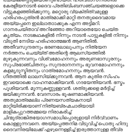
കേരളീയനാടൻ ദൈവ പ്രതിബിംബസഞ്ചയങ്ങളൊക്കെ
വിട്ടുകളഞ്ഞിരിക്കുന്നു. മറ്റൊരു വ്യക്തിത്വമുള്ള
ഹരിഹരപുത്രൻ മാത്രമാക്കി മാറ്റി തനതുദൈവമായ
അയ്യപ്പനെ ഇല്ലാതാ‍ാക്കുക എന്ന അട്ടിമറി.
ഗാനരചയിതാവ് അറിഞ്ഞോ അറിയാതെയോ ചെയ്ത
കൃത്യം. നാടങ്കഥകളിൽ നിന്നും നാടൻ പാട്ടുകളിൽ നിന്നും
വിടുതി നേടിയ ഹരിഹരാത്മജൻ ആണിതിൽ.
അതീവസുന്ദരനും ഭരണലോലുപനും നിത്യേന
നർത്തനം ചെയ്യ്ത് അതിന്റെ ആലസ്യത്തിൽ
മുഴുകുന്നവനും വിശ്വമോഹനനും അരുണഭാസുരനും
സുപ്രഭാഞ്ചിതനും സുന്ദരാനനനും ഭുവനമോഹനനും
കളമൃദുസ്മിതനും ഗാത്രമോഹനനും ആയവൻ.
ഗീതത്തിൽ ലാലസിയ്ക്കുന്നവൻ. ആന കുതിര സിംഹം
ഇവയൊക്കെ വാഹനമാക്കിയവൻ. ഗദയേന്തിയവൻ. ഭസ്മം
പൂശിയവൻ. മൂന്നുകണ്ണുള്ളവൻ. ശത്രുക്കളെ മർദ്ദിച്ച്
ജയിക്കുന്നവൻ. വേദസാരം ഭൂഷണമാക്കിയവൻ.
അതുമാത്രമല്ല പ്രണയസത്യകനായി
മാറ്റിയിരിക്കയാണ് നിത്യബ്രഹ്മചാരിയായി
മാളികപ്പുറത്തമ്മയെ നിരാകരിച്ച്
ചിന്മുദ്രാങ്കിതയോഗസമാധിപ്പൊരുളായി നിർവ്വാണം
കൊള്ളുന്നവനെ. അയ്യപ്പത്തനിമ വിടുവിച്ച് പൊതു ഹിന്ദു
ദൈവനിരയിലേക്ക് എഴുന്നെള്ളിച്ച് ഇരുത്താനുള്ള തീവ്ര