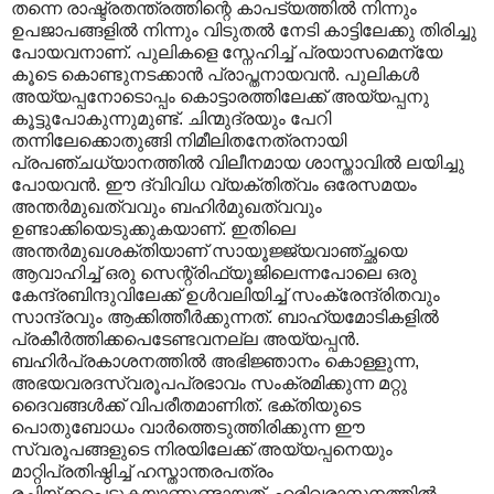
തന്നെ രാഷ്ട്രതന്ത്രത്തിന്റെ കാപട്യത്തിൽ നിന്നും
ഉപജാപങ്ങളിൽ നിന്നും വിടുതൽ നേടി കാട്ടിലേക്കു തിരിച്ചു
പോയവനാണ്. പുലികളെ സ്നേഹിച്ച് പ്രയാസമെന്യേ
കൂടെ കൊണ്ടുനടക്കാൻ പ്രാപ്തനായവൻ. പുലികൾ
അയ്യപ്പനോടൊപ്പം കൊട്ടാരത്തിലേക്ക് അയ്യപ്പനു
കൂട്ടുപോകുന്നുമുണ്ട്. ചിന്മുദ്രയും പേറി
തന്നിലേക്കൊതുങ്ങി നിമീലിതനേത്രനായി
പ്രപഞ്ചധ്യാനത്തിൽ വിലീനമായ ശാസ്താവിൽ ലയിച്ചു
പോയവൻ. ഈ ദ്വിവിധ വ്യക്തിത്വം ഒരേസമയം
അന്തർമുഖത്വവും ബഹിർമുഖത്വവും
ഉണ്ടാക്കിയെടുക്കുകയാണ്. ഇതിലെ
അന്തർമുഖശക്തിയാണ് സായൂജ്ജ്യവാഞ്ച്ഛയെ
ആവാഹിച്ച് ഒരു സെന്റ്രിഫ്യൂജിലെന്നപോലെ ഒരു
കേന്ദ്രബിന്ദുവിലേക്ക് ഉൾവലിയിച്ച് സംക്രേന്ദ്രിതവും
സാന്ദ്രവും ആക്കിത്തീർക്കുന്നത്. ബാഹ്യമോടികളിൽ
പ്രകീർത്തിക്കപെടേണ്ടവനല്ല അയ്യപ്പൻ.
ബഹിർപ്രകാശനത്തിൽ അഭിജ്ഞാനം കൊള്ളുന്ന,
അഭയവരദസ്വരൂപപ്രഭാവം സംക്രമിക്കുന്ന മറ്റു
ദൈവങ്ങൾക്ക് വിപരീതമാണിത്. ഭക്തിയുടെ
പൊതുബോധം വാർത്തെടുത്തിരിക്കുന്ന ഈ
സ്വരൂപങ്ങളുടെ നിരയിലേക്ക് അയ്യപ്പനെയും
മാറ്റിപ്രതിഷ്ഠിച്ച് ഹസ്താന്തരപത്രം
രചിയ്ക്കപ്പെടുകയാണുണ്ടായത്. ഹരിവരാസനത്തിൽ