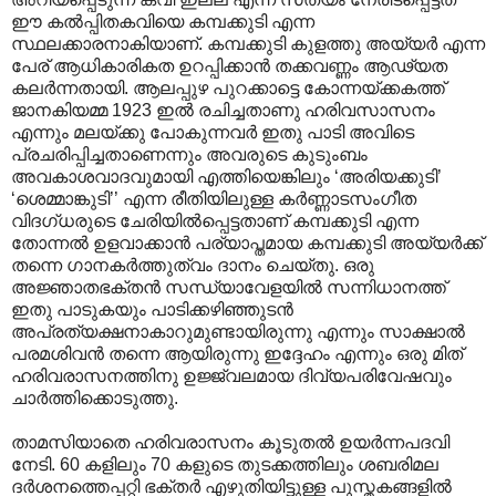
ഈ കൽ‌പ്പിതകവിയെ കമ്പക്കുടി എന്ന
സ്ഥലക്കാരനാകിയാണ്. കമ്പക്കുടി കുളത്തു അയ്യർ എന്ന
പേര് ആധികാരികത ഉറപ്പിക്കാൻ തക്കവണ്ണം ആഢ്യത
കലർന്നതായി. ആലപ്പുഴ പുറക്കാട്ടെ കോന്നയ്ക്കകത്ത്
ജാനകിയമ്മ 1923 ഇൽ രചിച്ചതാണു ഹരിവസാസനം
എന്നും മലയ്ക്കു പോകുന്നവർ ഇതു പാടി അവിടെ
പ്രചരിപ്പിച്ചതാണെന്നും അവരുടെ കുടുംബം
അവകാശവാദവുമായി എത്തിയെങ്കിലും ‘അരിയക്കുടി’
‘ശെമ്മാങ്കുടി’’ എന്ന രീതിയിലുള്ള കർണ്ണാടസംഗീത
വിദഗ്ധരുടെ ചേരിയിൽ‌പ്പെട്ടതാണ് കമ്പക്കുടി എന്ന
തോന്നൽ ഉളവാക്കാൻ പര്യാപ്തമായ കമ്പക്കുടി അയ്യർക്ക്
തന്നെ ഗാനകർത്തുത്വം ദാനം ചെയ്തു. ഒരു
അജ്ഞാതഭക്തൻ സന്ധ്യാവേളയിൽ സന്നിധാനത്ത്
ഇതു പാടുകയും പാടിക്കഴിഞ്ഞുടൻ
അപ്രത്യക്ഷനാകാറുമുണ്ടായിരുന്നു എന്നും സാക്ഷാൽ
പരമശിവൻ തന്നെ ആയിരുന്നു ഇദ്ദേഹം എന്നും ഒരു മിത്
ഹരിവരാസനത്തിനു ഉജ്ജ്വലമായ ദിവ്യപരിവേഷവും
ചാർത്തിക്കൊടുത്തു.
താമസിയാതെ ഹരിവരാസനം കൂടുതൽ ഉയർന്നപദവി
നേടി. 60 കളിലും 70 കളുടെ തുടക്കത്തിലും ശബരിമല
ദർശനത്തെപ്പറ്റി ഭക്തർ എഴുതിയിട്ടുള്ള പുസ്തകങ്ങളിൽ