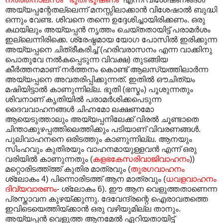
അയ്യപ്പന്റേതല്ലെന്ന് മനസ്സിലാക്കാൻ വിശേഷാൽ ബുദ്ധി
ഒന്നും വേണ്ട. ശിവനെ തന്നെ ഉദ്ദേശിച്ചായിരിക്കണം. ഒരു
കഥയിലും അയ്യപ്പൻ നൃത്തം ചെയ്തതായിട്ട് പരാമർശം
ഇല്ലെന്നിരിക്കെ. ശ്രേഷ്ഠമായ യോഗ പോസിൽ ഇരിക്കുന്ന
അയ്യപ്പനെ ചിത്രീകരിച്ച് (ഹരിവരാസനം എന്ന വാക്കിനു
പൊതുവേ നൽകപ്പെടുന്ന വിവക്ഷ) തുടങ്ങിയ
കീർത്തനമാണ് നർത്തനം കൊണ്ട് ആലസ്യത്തിലാർന്ന
അയ്യപ്പനെ അവതരിപ്പിക്കുന്നത്. ഇതിൽ ഔചിത്യം
മഷിയിട്ടാൽ കാണുന്നില്ല. ഭൂതി (ഭസ്മം) പൂശുന്നതും
ശിവനാണ് കൃതിയിൽ പരാമർശിക്കപെടുന്ന
ദൈവവാഹനങ്ങൾ ചിഹ്നമോ ലക്ഷണമോ
ആയെടുത്താലും അയ്യപ്പനിലേക്ക് വിരൽ ചൂണ്ടാതെ
ചിന്താക്കുഴപ്പത്തിലെത്തിക്കും പടിയാണ് വിവരണങ്ങൾ.
പുലിവാഹനനെ ഒരിടത്തും കാണുന്നില്ല. ആനയും
സിംഹവും കുതിരയും വാഹനമായുള്ളവൻ എന്ന് ഒരു
വരിയിൽ കാണുന്നതും (
കളഭകേസരിവാജിവാഹനം
))
മറ്റൊരിടത്ത്ത്ത് കുതിര മാത്രവും (
തുരഗവാഹനം
ശ്ലോകം 4) പിന്നൊരിടത്ത് ആന മാത്രവും (
ധവളവാഹനം
ദിവ്യവാരണം
- ശ്ലോകം 6). ഈ ആന വെളുത്തതാണെന്ന
പ്രസ്താവന കുഴയ്ക്കുന്നു. ദേവേന്ദ്രന്റെ ഐരാവതത്തെ
ഇവിടെയെത്തിയ്ക്കാൻ ഒരു വഴിയുമില്ല താനും.
അയ്യപ്പൻ വെളുത്ത ആനമേൽ ഏറിയതായിട്ട്