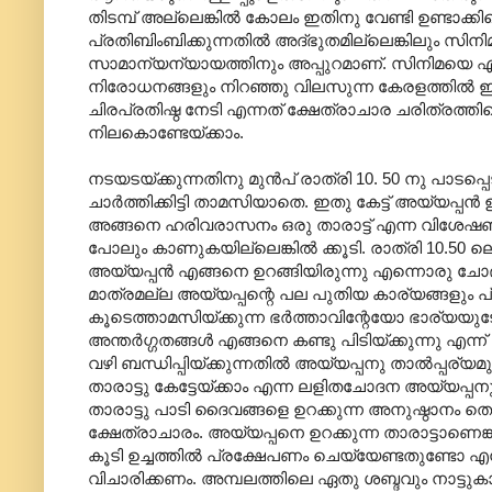
തിടമ്പ് അല്ലെങ്കിൽ കോലം ഇതിനു വേണ്ടി ഉണ്ടാക
പ്രതിബിംബിക്കുന്നതിൽ അദ്ഭുതമില്ലെങ്കിലും സിന
സാമാന്യന്യായത്തിനും അപ്പുറമാണ്. സിനിമയെ എന്
നിരോധനങ്ങളും നിറഞ്ഞു വിലസുന്ന കേരളത്തിൽ ഇത
ചിരപ്രതിഷ്ഠ നേടി എന്നത് ക്ഷേത്രാചാര ചരിത്രത്ത
നിലകൊണ്ടേയ്ക്കാം.
നടയടയ്ക്കുന്നതിനു മുൻപ് രാത്രി 10. 50 നു പാ
ചാർത്തിക്കിട്ടി താമസിയാതെ. ഇതു കേട്ട് അയ്യപ്
അങ്ങനെ ഹരിവരാസനം ഒരു താരാട്ട് എന്ന വിശേഷണവ
പോലും കാണുകയില്ലെങ്കിൽ ക്കൂടി. രാത്രി 10.50 
അയ്യപ്പൻ എങ്ങനെ ഉറങ്ങിയിരുന്നു എന്നൊരു ചോദ
മാത്രമല്ല അയ്യപ്പന്റെ പല പുതിയ കാര്യങ്ങളും പ്
കൂടെത്താമസിയ്ക്കുന്ന ഭർത്താവിന്റേയോ ഭാര്
അന്തർഗ്ഗതങ്ങൾ എങ്ങനെ കണ്ടു പിടിയ്ക്കുന്നു എന്ന
വഴി ബന്ധിപ്പിയ്ക്കുന്നതിൽ അയ്യപ്പനു താൽ‌പ്പര്യമുണ
താരാട്ടു കേട്ടേയ്ക്കാം എന്ന ലളിതചോദന അയ്യപ്പനു 
താരാട്ടു പാടി ദൈവങ്ങളെ ഉറക്കുന്ന അനുഷ്ഠാനം തെ
ക്ഷേത്രാചാരം. അയ്യപ്പനെ ഉറക്കുന്ന താരാട്ടാണെ
കൂടി ഉച്ചത്തിൽ പ്രക്ഷേപണം ചെയ്യേണ്ടതുണ്ടോ എ
വിചാരിക്കണം. അമ്പലത്തിലെ ഏതു ശബ്ദവും നാട്ടു