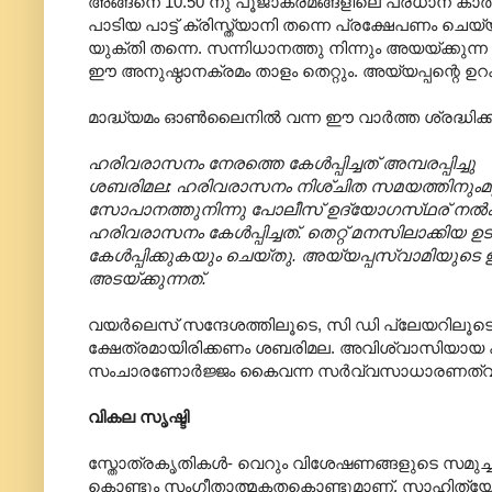
അങ്ങനെ 10.50 നു പൂജാക്രമങ്ങളിലെ പ്രധാന കാർമ്
പാടിയ പാട്ട് ക്രിസ്ത്യാനി തന്നെ പ്രക്ഷേപണം 
യുക്തി തന്നെ. സന്നിധാനത്തു നിന്നും അയയ്ക്ക
ഈ അനുഷ്ഠാനക്രമം താളം തെറ്റും. അയ്യപ്പന്റെ ഉറ
മാദ്ധ്യമം ഓൺലൈനിൽ വന്ന ഈ വാർത്ത ശ്രദ്ധിക്
ഹരിവരാസനം നേരത്തെ കേള്‍പ്പിച്ചത് അമ്പരപ്പിച്ചു
ശബരിമല: ഹരിവരാസനം നിശ്‌ചിത സമയത്തിനുംമുമ്പേ മ
സോപാനത്തുനിന്നു പോലീസ് ഉദ്യോഗസ്‌ഥര് നല്‍
ഹരിവരാസനം കേള്‍പ്പിച്ചത്. തെറ്റ് മനസിലാക്കിയ
കേള്‍പ്പിക്കുകയും ചെയ്‌തു. അയ്യപ്പസ്വാമിയുട
അടയ്‌ക്കുന്നത്.
വയർലെസ് സന്ദേശത്തിലൂടെ, സി ഡി പ്ലേയറിലൂടെ, 
ക്ഷേത്രമായിരിക്കണം ശബരിമല. അവിശ്വാസിയായ കമ്
സംചാരണോർജ്ജം കൈവന്ന സർവ്വസാധാരണത്വത്തെ ഇ
വികല സൃഷ്ടി
സ്തോത്രകൃതികൾ- വെറും വിശേഷണങ്ങളുടെ സമുച്ചയം
കൊണ്ടും സംഗീതാത്മകതകൊണ്ടുമാണ്. സാഹിത്യോത്