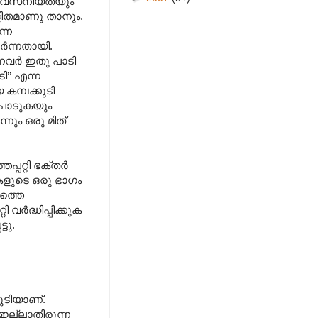
ിശ്വസനീയതയും
ലളിതമാണു താനും.
ന്ന
ർന്നതായി.
്നവർ ഇതു പാടി
’’ എന്ന
കമ്പക്കുടി
 പാടുകയും
നും ഒരു മിത്
്പറ്റി ഭക്തർ
കളുടെ ഒരു ഭാഗം
ത്തെ
വർദ്ധിപ്പിക്കുക
ടു.
ൂടിയാണ്.
 ഇല്ലാതിരുന്ന