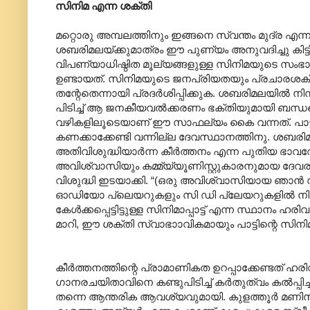
സിനിമ എന്ന ശക്തി
മറ്റൊരു അമ്പലത്തിനും ഇങ്ങനെ സ്വന്തം മുദ്ര
ശബരിമലയ്ക്കുമാത്രം ഈ പുണ്യം അനുവദിച്ചു ക
വിപണ്യാധിഷ്ഠിത മൂല്യങ്ങളുള്ള സിനിമയുടെ സം
ഉണ്ടായത്. സിനിമയുടെ ജനപ്രിയതയും പ്രചാരശക്ത
തന്റേതെന്നായി പ്രദർശിപ്പിക്കുക. ശബരിമലയിൽ നിന്
പിടിച്ച് ആ ജനകീയവൽക്കരണം ഭക്തിയുമായി ബന്ധപ
വഴികളിലൂടെയാണ് ഈ സാഫല്യം കൈ വന്നത്. പാട്ട
കണക്കാക്കേണ്ടി വന്നില്ല ദേവസ്ഥാനത്തിനു. ശബരിമല അ
അതിവിശുദ്ധിയാർന്ന കീർത്തനം എന്ന പുതിയ ഭാ
അവിശ്വാസിയും കമ്മ്യ്യൂണിസ്റ്റുകാരനുമായ ദ
വിശുദ്ധി ഇടയാക്കി. “(ഒരു അവിശ്വാസിയായ ഞാൻ 
ഓഡിയോ പ്ലെയറുകളും സി ഡി പ്ലേയറുകളിൽ നിന്ന
കേൾക്കപ്പെട്ടിട്ടുള്ള സിനിമാപ്പാട്ട് എന്ന സ്ഥാനം
മാറി, ഈ ശക്തി സ്വാഭാ‍ാവികമായും പാട്ടിന്റെ സിനിമ
കീർത്തനത്തിന്റെ പ്രാമാണികത ഉറപ്പാക്കേണ്ടത്
ഗാനരചയിതാവിനെ കണ്ടുപിടിച്ച് കർതുത്വം കൽ‌പ്പി
തന്നെ ആന്തരിക ആവശ്യവുമായി. കുളത്തൂർ മണിസ്