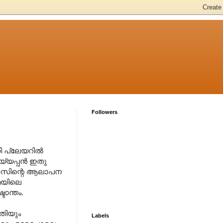
Followers
ഡി പ്ലേയറിൽ
യ്യപ്പൻ ഇതു
ശുദാസിന്റെ ആലാപന
മയിലെ
ാന്തം.
തിയും
Labels