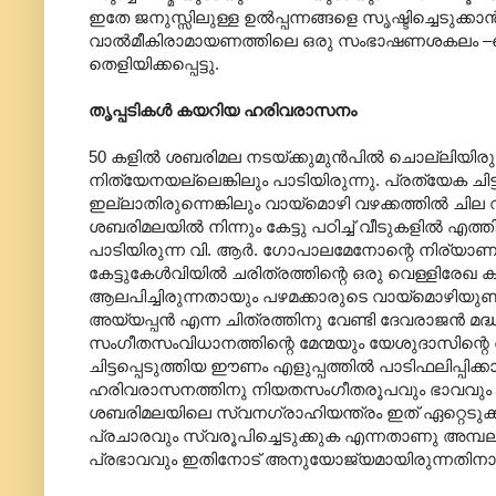
ഇതേ ജനുസ്സിലുള്ള ഉൽ‌പ്പന്നങ്ങളെ സൃഷ്ടിച്ചെടുക
വാൽമീകിരാമായണത്തിലെ ഒരു സംഭാഷണശകലം –കൌസ
തെളിയിക്കപ്പെട്ടു.
തൃപ്പടികൾ കയറിയ ഹരിവരാസനം
50 കളിൽ ശബരിമല നടയ്ക്കുമുൻപിൽ ചൊല്ലിയിരു
നിത്യേനയല്ലെങ്കിലും പാടിയിരുന്നു. പ്രത്യേക
ഇല്ലാതിരുന്നെങ്കിലും വായ്മൊഴി വഴക്കത്തിൽ ച
ശബരിമലയിൽ നിന്നും കേട്ടു പഠിച്ച് വീടുകളിൽ എത്
പാടിയിരുന്ന വി. ആർ. ഗോപാലമേനോന്റെ നിര്യാണത്
കേട്ടുകേൾവിയിൽ ചരിത്രത്തിന്റെ ഒരു വെള്ളിരേഖ 
ആലപിച്ചിരുന്നതായും പഴമക്കാരുടെ വായ്മൊഴിയുണ്ട
അയ്യപ്പൻ എന്ന ചിത്രത്തിനു വേണ്ടി ദേവരാജൻ മദ്ധ
സംഗീതസംവിധാനത്തിന്റെ മേന്മയും യേശുദാസിന
ചിട്ടപ്പെടുത്തിയ ഈണം എളുപ്പത്തിൽ പാടിഫലിപ്പി
ഹരിവരാസനത്തിനു നിയതസംഗീതരൂപവും ഭാവവും 
ശബരിമലയിലെ സ്വനഗ്രാഹിയന്ത്രം ഇത് ഏറ്റെടു
പ്രചാരവും സ്വരൂപിച്ചെടുക്കുക എന്നതാണു അമ്പ
പ്രഭാവവും ഇതിനോട് അനുയോജ്യമായിരുന്നതിനാൽ