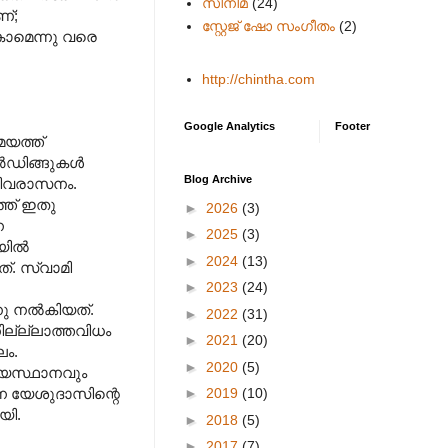
സിനിമ
(24)
ണ്;
സ്റ്റേജ് ഷോ സംഗീതം
(2)
ാമെന്നു വരെ
http://chintha.com
Google Analytics
Footer
യത്ത്
ോർഡിങ്ങുകൾ
Blog Archive
രിവരാസനം.
്ത് ഇതു
►
2026
(3)
ന
►
2025
(3)
ിയിൽ
►
2024
(13)
്. സ്വാമി
►
2023
(24)
നു നൽകിയത്.
►
2022
(31)
ില്ല്ലാത്തവിധം
►
2021
(20)
ം.
►
2020
(5)
്യസ്ഥാനവും
►
2019
(10)
ന യേശുദാസിന്റെ
യി.
►
2018
(5)
►
2017
(7)