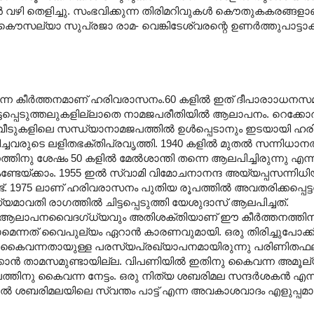
്കാൻ വഴി തെളിച്ചു. സംഭവിക്കുന്ന തിരിമറിവുകൾ കൌതുകകരങ്ങളാ
ല്യാ സുപ്രജാ രാമ- വെങ്കിടേശ്വരന്റെ ഉണർത്തുപാട്ടാക
ന്ന കീർത്തനമാണ് ഹരിവരാസനം.60 കളിൽ ഇത് ദീപാരാ‍ാധനസമ
 ചിട്ടപ്പെടുത്തലുകളില്ലാതെ നാമജപരീതിയിൽ ആലാപനം. റെക്ക
ില വീടുകളിലെ സന്ധ്യാനാമജപത്തിൽ ഉൾപ്പെടാനും ഇടയായി ഹ
തിച്ചവരുടെ ലളിതഭക്തിപ്രവൃത്തി. 1940 കളിൽ മുതൽ സന്നിധാനത
തിനു ശേഷം 50 കളിൽ മേൽശാന്തി തന്നെ ആലപിച്ചിരുന്നു എന്
കണ്ടേയ്ക്കാം. 1955 ഇൽ സ്വാമി വിമോചനാനന്ദ അയ്യപ്പസന്നിധ
്. 1975 ലാണ് ഹരിവരാസനം പുതിയ രൂപത്തിൽ അവതരിക്കപ്പെട്ടത
്യമാവതി രാഗത്തിൽ ചിട്ടപ്പെടുത്തി യേശുദാസ് ആലപിച്ചത്.
്റെ ആലാപനവൈദഗ്ധ്യവും അതിശക്തിയാണ് ഈ കീർത്തനത്തി
ക്കാമെന്നത് വൈപുല്യം ഏറാൻ കാരണവുമായി. ഒരു തിരിച്ചുപോക്ക
കൈവന്നതായുള്ള പരസ്യപ്രഖ്യാപനമായിരുന്നു പരിണിതഫല
ക്കാൻ താമസമുണ്ടായില്ല. വിപണിയിൽ ഇതിനു കൈവന്ന അമൂല
ലത്തിനു കൈവന്ന നേട്ടം. ഒരു നിത്യ ശബരിമല സന്ദർശകൻ എന്
 ശബരിമലയിലെ സ്വന്തം പാട്ട് എന്ന അവകാശവാദം എളുപ്പമാ