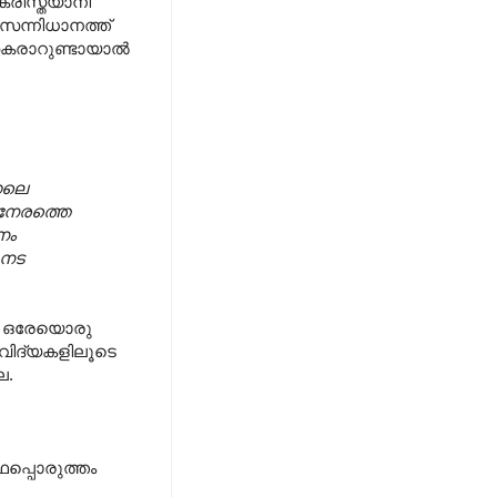
രിസ്ത്യാനി
സന്നിധാനത്ത്
 തകരാറുണ്ടായാൽ
്നലെ
 നേരത്തെ
നം
 നട
്ന ഒരേയൊരു
കവിദ്യകളിലൂടെ
ല.
ഥപ്പൊരുത്തം