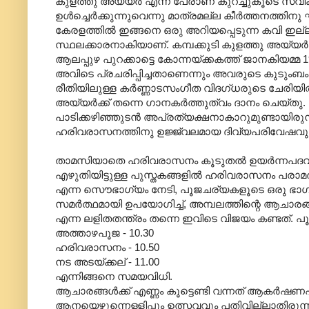
കുളത്തു അയ്യർ എന്ന പേരാണ് കുറച്ചുകൂടെ സ്
ഉൾച്ചെർക്കുന്നുവെന്നു മാത്രമല്ല കീർത്തനത്തിന
കേരളത്തിൽ ഇങ്ങനെ ഒരു അറിയപ്പെടുന്ന കവി ഇല്ല 
സ്ഥലക്കാരനാകിയാണ്. കമ്പക്കുടി കുളത്തു അയ്യ
ആലപ്പുഴ പുറക്കാട്ടെ കോന്നയ്ക്കകത്ത് ജാനകിയമ
അവിടെ പ്രചരിപ്പിച്ചതാണെന്നും അവരുടെ കുടുംബം അ
രീതിയിലുള്ള കർണ്ണാടസംഗീത വിദഗ്ധരുടെ ചേരിയിൽ‌പ
അയ്യർക്ക് തന്നെ ഗാനകർത്തുത്വം ദാനം ചെയ്ത
പാടിക്കഴിഞ്ഞുടൻ അപ്രത്യക്ഷനാകാറുമുണ്ടായിരുന്
ഹരിവരാസനത്തിനു ഉജ്ജ്വലമായ ദിവ്യപരിവേഷവും 
താമസിയാതെ ഹരിവരാസനം കൂടുതൽ ഉയർന്നപദവി നേടി
എഴുതിയിട്ടുള്ള പുസ്തകങ്ങളിൽ ഹരിവരാസനം പരാമ
എന്ന സൌഭാഗ്യം നേടി, പൂജചര്യകളൂടെ ഒരു ഭാഗം 
സമർത്ഥമായി ഉപയോഗിച്ച്, അമ്പലത്തിന്റെ ആചാരങ്ങളുമ
എന്ന ലളിതതന്ത്രം തന്നെ ഇവിടെ വിജയം കണ്ടത്. പ
അത്താഴപൂജ - 10.30
ഹരിവരാസനം - 10.50
നട അടയ്ക്കല് - 11.00
എന്നിങ്ങനെ സമയവിധി.
ആചാരങ്ങൾക്ക് എണ്ണം കൂട്ടെണ്ടി വന്നത് ആകർഷണപരി
ആനയെഴുന്നെള്ളിപ്പും ഉത്സവവും പതിവില്ലാതിരുന്ന