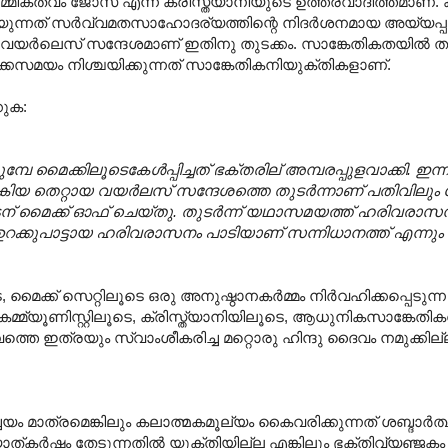
മികത്വം ജോസ് എന്ന ക്രിസ്ത്യാനിയുടെ ഉത്തരവാദിത്തമാണ്. ക്
ചെയ്യുന്നത് സർവ്വമതസാഹോദര്യത്തിന്റെ നിദർശനമായ അയ്യപ്പ
ുന്ന വയർലെസ് സന്ദേശമാണ് ഇതിനു തുടക്കം. സാങ്കേതികതയിൽ
ക്കസമയം നിശ്ചയിക്കുന്നത് സാങ്കേതികനിയുക്തികളാണ്.
കുക:
ൈക്കിലൂടെകേള്‍പ്പിച്ചത് ഭക്‌തരില് അമ്പരപ്പുളവാക്കി. ഇന
കിയ തെറ്റായ വയര്‍ലസ് സന്ദേശത്തെ തുടര്‍ന്നാണ് പതിവിലും
 ഉടന് മൈക്ക് ഓഫ് ചെയ്‌തു. തുടര്‍ന്ന് യഥാസമയത്ത് ഹരിവരാസ
െ ഉറക്കുപാട്ടായ ഹരിവരാസനം പാടിയാണ് സന്നിധാനത്ത് എന്നും
മൈക്ക് സെറ്റിലൂടെ ഒരു അനുഷ്ഠാനകർമ്മം നിർവഹിക്കപ്പെടുന
മ്യൂണിസ്റ്റിലൂടെ, ക്രിസ്ത്യാനിയിലൂടെ, ആധുനികസാങ്കേതി
ത്രയും സ്വാംശീകരിച്ച മറ്റൊരു ഹിന്ദു ദൈവം നമുക്കില്
 മാത്രമെങ്കിലും കലാത്മകമൂല്യം കൈവരിക്കുന്നത് ശബ്ദാർത്
കർഷം തേടുന്നതിൽ യുക്തിയില്ല എങ്കിലും ഭക്തിവ്യഞ്ജകം