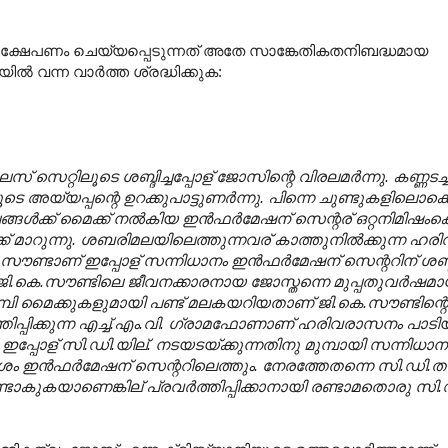
രക്ഷേപണം ചെയ്യപ്പെടുന്നത് അതേ സാങ്കേതികതനിബദ്ധമായ
 വന്ന വാർത്ത ശ്രദ്ധിക്കുക:
സെറ്റിലൂടെ ശബ്ദിച്ചപ്പോള് ജോസിന്റെ വിരലമര്‍ന്നു. കണ്ണടച്ചു
ടെ അയ്യപ്പന്റെ ഉറക്കുപാട്ടുണര്‍ന്നു. പിന്നെ ചുണ്ടുകളില
ങള്‍ക്ക് മൈക്ക് നല്‍കിയ ഇന്‍ഫര്‍മേഷന് സെന്റര് ഒറ്റനിമിഷംക
 മാറുന്നു. ശബരിമലയിലെത്തുന്നവര് കാത്തുനില്‍ക്കുന്ന ഹ
സൗണ്ടാണ് ഇപ്പോള് സന്നിധാനം ഇന്‍ഫര്‍മേഷന് സെന്ററിന് ശബ്ദ
 ജി.കെ.സൗണ്ടിലെ ജീവനക്കാരനായ ജോസ്തന്നെ മുപ്പതുവര്‍ഷമ
ളാമ്പി മൈക്കുകളുമായി പണ്ട് മലകയറിയതാണ് ജി.കെ.സൗണ്ടിന്
്തിപ്പിക്കുന്ന എച്ച്.എം.വി. ഗ്രാമഫോണാണ് ഹരിവരാസനം പാടിയ
്. ഇപ്പോള് സി.ഡി.യില്. നടയടയ്ക്കുന്നതിനു മുമ്പായി സന്നിധാനത
ശം ഇന്‍ഫര്‍മേഷന് സെന്ററിലെത്തും. നേരത്തേതന്നെ സി.ഡി.ത
ുണ്ടാകുകയാണെങ്കില് പ്രവര്‍ത്തിപ്പിക്കാനായി രണ്ടാമതൊരു സി