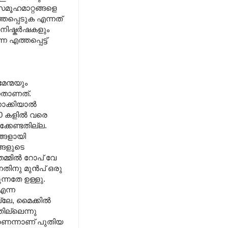
സമൂഹമാറ്റങ്ങളെ
തപ്പെടുക എന്നത്
 നിഷ്കർഷകളും
ത്തപ്പെട്ട്
േന്മയും
്നതാണത്.
നോക്കിയാൽ
980 കളിൽ വരെ
കേണ്ടതില്ല.
ങ്ങളായി
്ങളുടെ
 തമ്മിൽ റോപ് വേ
ന്നതിനു മുൻപ് ഒരു
ന്നതേ ഉള്ളു.
എന്ന
ല്ലേ, മൈക്കിൽ
ില്ലെന്നു
ാണെന്നാണ് പുതിയ