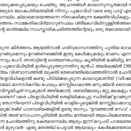
്കിയെടുക്കപ്പെടുകയും ചെയ്തു. ആചാരങ്ങൾ കാലാനുസൃതമായി 
ിമയുടെ ലോകപ്രിയതയിൽ നിന്നും പൂജാവിധി വരെ ഒരു പാട്ട് എത്
നല്ല, ക്യാമെറയെത്തന്നെ നിരാകരിക്കുന്ന ക്ഷേത്രവിധികളും
്തരം സാങ്കേതികവിദ്യാഗുണഫലം ശ്രീകോവിലിനുള്ളിൽത്തന്നെ എ
ിന്റെ മാത്രമല്ല സാംസ്കാരികചരിത്രത്തിന്റെയും ഒരു തമാശയായി
ടപ്പെടുന്ന കീർത്തനം ആയതിനാൽ ഹരിവരാസനത്തിനു പുതിയ ഭാവമ
പൻ ഉറങ്ങുമെന്നും ഉറങ്ങണമെങ്കിൽ ഇതു കേൾക്കുകയും വേണം എന
ും പേറി, താരാട്ടിന്റെ ലാഞ്ഛനപോലും കൃതിയിൽ മഷിയിട്ടു 
ലെ പൂജാവിധിയിൽ ഉൾപ്പെടുത്തുന്നതിനു മുൻപ്, അല്ലെങ്കിൽ 1
്യം വിശ്വാസത്തിൽ യുക്തി തേടേണ്ടതില്ലാഞ്ഞതിനാൽ ചോദിക്
രശ്നവിധികളാൽ കണ്ടു പിടിയ്ക്കപ്പെടുന്ന കാലവുമാണിത്. (വർഷ
യയുടേയോ മാനസികനില പോലും മനസ്സിലാകാത്ത മനുഷ്യൻ ദൈവങ
് വിസ്മയിച്ചത് സുകുമാർ അഴിക്കോട്). ശബരിമലയും മറ്റു മലകളും
്ടെന്ന് വരെ പ്രശ്നവിധിയിൽ തെളിയിക്കപ്പെട്ട സ്ഥിതിക്ക് ഉറങ്ങു
തോന്നിയെന്ന് പ്രശ്നവിധിയിൽ വെളിപ്പെട്ടെങ്കിൽ മനസ്സിലാക്കാവു
ലുങ്ക് തമിഴ് പാരമ്പര്യങ്ങളിൽ ഉണ്ടു താനും. “ഊഞ്ഞാൽ സേവ” 
ങ്കിൽ അത് സോപാനപ്പടിയിൽ മാത്രം മന്ദ്രമായി ആലപിക്കേണ്ടത
ന്ന ചോദ്യത്തിനു ഭകതരെന്നല്ല ആരും ഇന്ന് മറുപടി പറയേണ്ടത
കാർ മുഴുവൻ- എതു മതത്ത്ല് പെട്ടവർ ആയാലും- കേൾക്കേണ്ടത