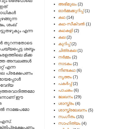
ംശവും ഒരേപോലെ
അഭിമുഖം
(2)
ഇത്
ഓർമ്മക്കുറിപ്പ്
(1)
ഉപാധികൾ
കഥ
(14)
ങ്ങുന്ന
കഥ-സീക്വല്‍
(1)
ം, ശംഖ്
കഥകളി
(2)
ടുതഴുകും എന്ന
കല
(2)
ൾ തുറന്നതോടെ
കുറിപ്പ്
(2)
്യപ്പെട്ട ശബ്ദം
ചിത്രകല
(1)
രളത്തിലെ മിക്ക
നർമ്മം
(2)
ുത്ത അമ്പലങ്ങൾ
നാടകം
(2)
റ് എന്ന
നീണ്ടകഥ
(6)
ലെ പ്രക്ഷേപണം
നൃത്തം
(7)
ഭമായപ്പോൾ
പകര്‍പ്പ്
(2)
ൈവേദ്യ
പാചകം
(6)
ഉത്തരവാദിത്തമോ
ലേഖനം
(29)
ഒന്നാണ് ഈ
ത
ശാസ്ത്രം
(4)
ട്ടിൽ നാമജപമോ
ശാസ്ത്രലേഖനം
(5)
സംഗീതം
(15)
 എസ്.
സാഹിത്യം
(4)
ഭക്തിപ്രക്ഷേപണം