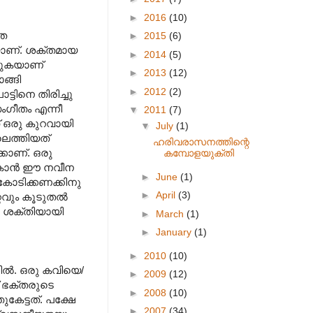
►
2016
(10)
തെ
►
2015
(6)
യാണ്. ശക്തമായ
►
2014
(5)
്തുകയാണ്
►
2013
(12)
ങ്ങി
►
2012
(2)
ടിനെ തിരിച്ചു
ംഗീതം എന്നീ
▼
2011
(7)
 ഒരു കുറവായി
▼
July
(1)
ിലെത്തിയത്
ഹരിവരാസനത്തിന്റെ
കാണ്. ഒരു
കമ്പോളയുക്തി
പോകാൻ ഈ നവീന
►
June
(1)
കോടിക്കണക്കിനു
►
April
(3)
്റവും കൂടുതൽ
റെ ശക്തിയായി
►
March
(1)
►
January
(1)
►
2010
(10)
ിൽ. ഒരു കവിയെ/
►
2009
(12)
് ഭക്തരുടെ
►
2008
(10)
േട്ടത്. പക്ഷേ
►
2007
(34)