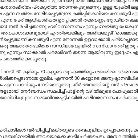
വീകാര്യമായത്. ‘അയ്യർ’ എന്നൊരു പേർ ആധികാരികതയും വ
ു ഘനഗാംഭീര്യം പ്രകൃത്യാ തോന്നപ്പെടുമെന്നും ഉള്ള യുക്തി 
എന്ന സത്യം നേരിടപ്പെട്ടത് ഈ കൽ‌പ്പിതകവിയെ കമ്പക്കുടി എ
ർ എന്ന പേര് ആധികാരികത ഉറപ്പിക്കാൻ തക്കവണ്ണം ആഢ്യത കല
്മ 1923 ഇൽ രചിച്ചതാണു ഹരിവസാസനം എന്നും മലയ്ക്കു പോകുന
വകാശവാദവുമായി എത്തിയെങ്കിലും ‘അരിയക്കുടി’ ‘ശെമ്മാങ്കുടി
്പെട്ടതാണ് കമ്പക്കുടി എന്ന തോന്നൽ ഉളവാക്കാൻ പര്യാപ്തമായ 
ു. ഒരു അജ്ഞാതഭക്തൻ സന്ധ്യാവേളയിൽ സന്നിധാനത്ത് ഇതു
നു എന്നും സാക്ഷാൽ പരമശിവൻ തന്നെ ആയിരുന്നു ഇദ്ദേഹം എന്
ചാർത്തിക്കൊടുത്തു.
. 60 കളിലും 70 കളുടെ തുടക്കത്തിലും ശബരിമല ദർശനത്തെപ
ർശിക്കപ്പെടുന്നതേ ഇല്ല. എന്നാൽ 90 കളോടെ അനുഷ്ഠാനവിധി
എന്ന പദവിയും നേടിയെടുത്തു. കീർത്തനത്തിന്റെ വൻ പ്രചാര
ായി നേർബന്ധം സ്ഥപിച്ച് പാട്ടിന്റെ വഴിയിലൂടെ പോപുലാരിറ്റി 
ൂജാവിധികളുടെ സമയവിവരപ്പട്ടികയിൽ ഹരിവരാസനം ചേർക്കപ്പെട്
പാടികൾ വർദ്ധിപ്പിച്ച് ഭക്തരുടെ വൈപുല്യം ഉറപ്പാക്കാനും ക
 ശബരിമലയിൽ അവയൊക്കെ കൂട്ടിച്ചേർക്കപ്പെട്ടു. അമ്പലത്തിൽ