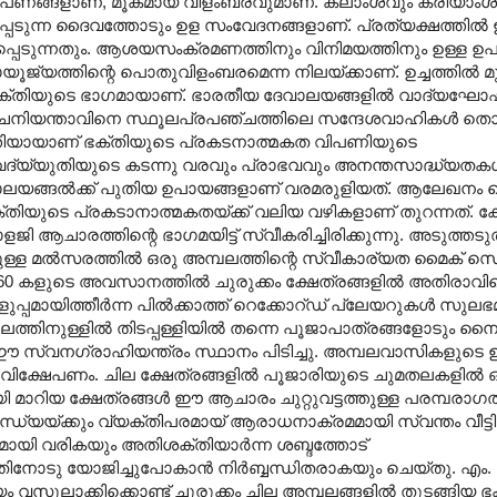
ഷോപണങ്ങളാണ്, മൂകമായ വിളംബരവുമാണ്. കലാംശവും ക്രിയാ
െടുന്ന ദൈവത്തോടും ഉള സംവേദനങ്ങളാണ്. പ്രത്യക്ഷത്തിൽ 
പ്പെടുന്നതും. ആശയസംക്രമണത്തിനും വിനിമയത്തിനും ഉള്ള 
്യത്തിന്റെ പൊതുവിളംബരമെന്ന നിലയ്ക്കാണ്. ഉച്ചത്തിൽ മുഴ
ക്തിയുടെ ഭാഗമായാണ്. ഭാരതീയ ദേവാലയങ്ങളിൽ വാദ്യഘോഷ
ഞ്ചനിയന്താവിനെ സ്ഥൂലപ്രപഞ്ചത്തിലെ സന്ദേശവാഹികൾ തൊട്
്തിയായാണ് ഭക്തിയുടെ പ്രകടനാത്മകത വിപണിയുടെ
്യുതിയുടെ കടന്നു വരവും പ്രാഭവവും അനന്തസാദ്ധ്യതക
ാലയങ്ങൽക്ക് പുതിയ ഉപായങ്ങളാണ് വരമരുളിയത്. ആലേഖനം ചെയ
ഭക്തിയുടെ പ്രകടാനാത്മകതയ്ക്ക് വലിയ വഴികളാണ് തുറന്നത്. കേ
ളജി ആചാരത്തിന്റെ ഭാഗമയിട്ട് സ്വീകരിച്ചിരിക്കുന്നു. അടുത്തട
ുള്ള മൽസരത്തിൽ ഒരു അമ്പലത്തിന്റെ സ്വീകാര്യത മൈക് സെറ്
 60 കളുടെ അവസാനത്തിൽ ചുരുക്കം ക്ഷേത്രങ്ങളിൽ അതിരാവി
്പമായിത്തീർന്ന പിൽക്കാത്ത് റെക്കോറ്ഡ് പ്ലേയറുകൾ സുല
ത്തിനുള്ളിൽ തിടപ്പള്ളിയിൽ തന്നെ പൂജാപാത്രങ്ങളോടും ന
 ഈ സ്വനഗ്രാഹിയന്ത്രം സ്ഥാനം പിടിച്ചു. അമ്പലവാസികളുടെ 
വിക്ഷേപണം. ചില ക്ഷേത്രങ്ങളിൽ പൂജാരിയുടെ ചുമതലകളിൽ 
ായി മാറിയ ക്ഷേത്രങ്ങൾ ഈ ആചാരം ചുറ്റുവട്ടത്തുള്ള പരമ്പരാഗ
സന്ധ്യയ്ക്കും വ്യക്തിപരമായ് ആരാധനാക്രമമായി സ്വന്തം വീ
യമായി വരികയും അതിശക്തിയാർന്ന ശബ്ദത്തോട്
തിനോടു യോജിച്ചുപോകാൻ നിർബ്ബന്ധിതരാകയും ചെയ്തു. എം.
ം വസൂലാക്കിക്കൊണ്ട് ചുരുക്കം ചില അമ്പലങ്ങളിൽ തുടങ്ങിയ 