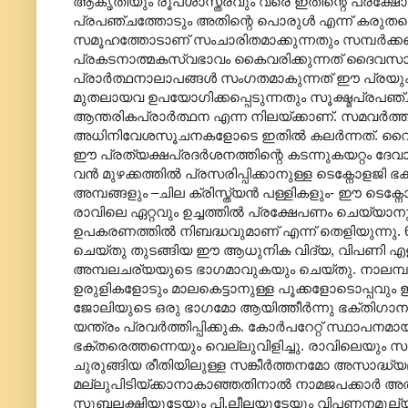
ആകൃതിയും രൂപശാസ്ത്രവും വരെ ഇതിന്റെ പ്രക്
പ്രപഞ്ചത്തോടും അതിന്റെ പൊരുൾ എന്ന് കരുതപ്പ
സമൂഹത്തോടാണ് സംചാരിതമാക്കുന്നതും സമ്പർക്ക
പ്രകടനാത്മകസ്വഭാവം കൈവരിക്കുന്നത് ദൈവസായൂജ
പ്രാർത്ഥനാലാപങ്ങൾ സംഗതമാകുന്നത് ഈ പ്രയു
മുതലായവ ഉപയോഗിക്കപ്പെടുന്നതും സൂക്ഷ്മപ്രപ
ആന്തരികപ്രാർത്ഥന എന്ന നിലയ്ക്കാണ്. സമവർത
അധിനിവേശസൂചനകളോടെ ഇതിൽ കലർന്നത്. വൈദ്യ
ഈ പ്രത്യക്ഷപ്രദർശനത്തിന്റെ കടന്നുകയറ്റം ദേവ
വൻ മുഴക്കത്തിൽ പ്രസരിപ്പിക്കാനുള്ള ടെക്നോളജി 
അമ്പങ്ങളും –ചില ക്രിസ്ത്യൻ പള്ളികളും- ഈ ടെക്നോ
രാവിലെ ഏറ്റവും ഉച്ചത്തിൽ പ്രക്ഷേപണം ചെയ്യാന
ഉപകരണത്തിൽ നിബദ്ധവുമാണ് എന്ന് തെളിയുന്നു.
ചെയ്തു തുടങ്ങിയ ഈ ആധുനിക വിദ്യ, വിപണി എളുപ
അമ്പലചര്യയുടെ ഭാഗമാവുകയും ചെയ്തു. നാലമ്പല
ഉരുളികളോടും മാലകെട്ടാനുള്ള പൂക്കളോടൊപ്പവും
ജോലിയുടെ ഒരു ഭാഗമോ ആയിത്തീർന്നു ഭക്തിഗാന
യന്ത്രം പ്രവർത്തിപ്പിക്കുക. കോർപറേറ്റ് സ്ഥാപനമ
ഭക്തരെത്തന്നെയും വെല്ലുവിളിച്ചു. രാവിലെയും 
ചുരുങ്ങിയ രീതിയിലുള്ള സങ്കീർത്തനമോ അസാദ്ധ്
മല്ലുപിടിയ്ക്കാനാകാഞ്ഞതിനാൽ നാമജപക്കാർ അ
സുബ്ബലക്ഷ്മിയുടേയും പി.ലീലയുടേയും വിപണനമൂല്യ