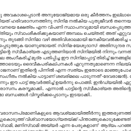
 എന്നു അവകാശപ്പെടാൻ അനുയോജ്യമായ ഒരു കീർത്തനം ഇല്ലാ
ിട്ടിയത് ഹരിവരാസനത്തിനു സിനിമ നൽകിയ പുതുജീവൻ തന്നെ
ഭാവനയെ ക്ഷേത്രം എന്ന വിപണി സ്ഥാപനവുമായി ബന്ധപ്പെടുത
ിയും സ്വാംശീകരിക്കുകയാണ് അമ്പലം ചെയ്തത്; അത് ഏറ്റുവാ
നും തുടങ്ങി സിനിമാ വഴി അതിവിശാലമായി ജനകീയവൽക്കരിച്ച പാട്
്പെടുത്തുക യാണുണ്ടായത്. സിനിമ-യേശുദാസ്- അതിസുന്ദര സ
ിന്റെ സ്വീകാര്യത എടുത്തണിയാൻ സിനിമയിൽ നിന്നും വന്നത്
ംഗീകരിച്ച് മുദ്ര പതിപ്പിച്ച ഈ സിനിമാപ്പാട്ട് തിരിച്ച് ജനങ്ങള
വത്തോടെയും ദൈവീകപരികല്പനകൾ ഏറുന്നതുമാണെന്ന നിലയ്ക്
േവരാജനാണ് ഇതിന്റെ പിന്നിൽ എന്ന സത്യം ഇതോടെ മാഞ്ഞു
സംഗീതം നൽകിയ പാട്ടാണ് ശബരിമലെ പാടുന്നത്”-ദേവരാജൻ). 
ും ഈ പാട്ട് ആവർത്തിച്ച് ഉയർന്നു പൊങ്ങി. ഇൻഡ്യയിൽ ഏറ
 ഹരിവരാസനം കരസ്തമാക്കി.. എന്നാൽ പാട്ടിന്റെ സ്വീകാര്യത അതിന്
ാ ബന്ധങ്ങൾ വിസ്മരിക്കപ്പെടാനും ഇടയാക്കി..
 ഹരിവരാസനപ്രമാണികളുടെ ആവശ്യമായിത്തീർന്നു ഇത്തരുണത്ത
ച്ചുകൊടുത്ത് വിശ്വാസയോഗ്യതയ്ക്ക് പിന്താങ്ങുകൊടുക്കേണ്ടത
വാമി, മണിസ്വാമി അയ്യർ എന്ന പേരുകളാണ്` ആദ്യം പറഞ്ഞുക