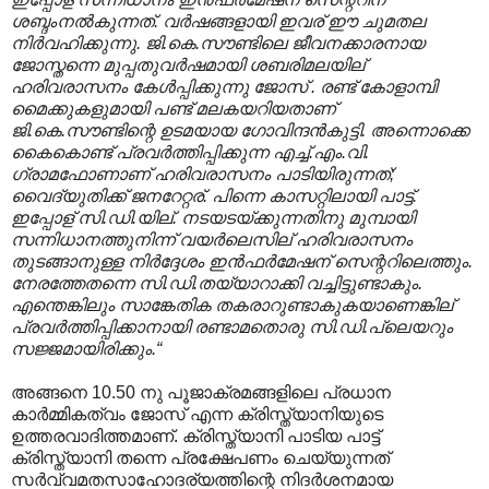
ശബ്ദംനല്‍കുന്നത്. വര്‍ഷങ്ങളായി ഇവര് ഈ ചുമതല
നിര്‍വഹിക്കുന്നു. ജി.കെ.സൗണ്ടിലെ ജീവനക്കാരനായ
ജോസ്തന്നെ മുപ്പതുവര്‍ഷമായി
ശബരിമലയില്
ഹരിവരാസനം കേള്‍പ്പിക്കുന്നു ജോസ് . രണ്ട് കോളാമ്പി
മൈക്കുകളുമായി പണ്ട് മലകയറിയതാണ്
ജി.കെ.സൗണ്ടിന്റെ ഉടമയായ ഗോവിന്ദന്‍കുട്ടി. അന്നൊക്കെ
കൈകൊണ്ട് പ്രവര്‍ത്തിപ്പിക്കുന്ന എച്ച്.എം.വി.
ഗ്രാമഫോണാണ് ഹരിവരാസനം പാടിയിരുന്നത്;
വൈദ്യുതിക്ക് ജനറേറ്റര്. പിന്നെ കാസറ്റിലായി പാട്ട്.
ഇപ്പോള് സി.ഡി.യില്. നടയടയ്ക്കുന്നതിനു മുമ്പായി
സന്നിധാനത്തുനിന്ന് വയര്‍ലെസില് ഹരിവരാസനം
തുടങ്ങാനുള്ള നിര്‍ദ്ദേശം ഇന്‍ഫര്‍മേഷന് സെന്ററിലെത്തും.
നേരത്തേതന്നെ സി.ഡി.തയ്യാറാക്കി വച്ചിട്ടുണ്ടാകും.
എന്തെങ്കിലും സാങ്കേതിക തകരാറുണ്ടാകുകയാണെങ്കില്
പ്രവര്‍ത്തിപ്പിക്കാനായി രണ്ടാമതൊരു സി.ഡി.പ്ലെയറും
സജ്ജമായിരിക്കും.“
അങ്ങനെ 10.50 നു പൂജാക്രമങ്ങളിലെ പ്രധാന
കാർമ്മികത്വം ജോസ് എന്ന ക്രിസ്ത്യാനിയുടെ
ഉത്തരവാദിത്തമാണ്. ക്രിസ്ത്യാനി പാടിയ പാട്ട്
ക്രിസ്ത്യാനി തന്നെ പ്രക്ഷേപണം ചെയ്യുന്നത്
സർവ്വമതസാഹോദര്യത്തിന്റെ നിദർശനമായ