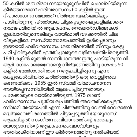
50 കളിൽ ശബരിമല നടയ്ക്കുമുൻപിൽ ചൊല്ലിയിരുന്ന
കീർത്തനമാണ് ഹരിവരാസനം.60 കളിൽ ഇത്
ദീപാരാ‍ാധനസമയത്ത് നിത്യേനയല്ലെങ്കിലും
പാടിയിരുന്നു. പ്രത്യേക ചിട്ടപ്പെടുത്തലുകളില്ലാതെ
നാമജപരീതിയിൽ ആലാപനം. റെക്കോർഡിങ്ങുകൾ
ഇല്ലാതിരുന്നെങ്കിലും വായ്മൊഴി വഴക്കത്തിൽ ചില
വീടുകളിലെ സന്ധ്യാനാമജപത്തിൽ ഉൾപ്പെടാനും
ഇടയായി ഹരിവരാസനം. ശബരിമലയിൽ നിന്നും കേട്ടു
പഠിച്ച് വീടുകളിൽ എത്തിച്ചവരുടെ ലളിതഭക്തിപ്രവൃത്തി.
1940 കളിൽ മുതൽ സന്നിധാനത്ത് ഇതു പാടിയിരുന്ന വി.
ആർ. ഗോപാലമേനോന്റെ നിര്യാണത്തിനു ശേഷം 50
കളിൽ മേൽശാന്തി തന്നെ ആലപിച്ചിരുന്നു എന്ന
കേട്ടുകേൾവിയിൽ ചരിത്രത്തിന്റെ ഒരു വെള്ളിരേഖ
കണ്ടേയ്ക്കാം. 1955 ഇൽ സ്വാമി വിമോചനാനന്ദ
അയ്യപ്പസന്നിധിയിൽ ആലപിച്ചിരുന്നതായും
പഴമക്കാരുടെ വായ്മൊഴിയുണ്ട്. 1975 ലാണ്
ഹരിവരാസനം പുതിയ രൂപത്തിൽ അവതരിക്കപ്പെട്ടത്.
സ്വാമി അയ്യപ്പൻ എന്ന ചിത്രത്തിനു വേണ്ടി ദേവരാജൻ
മദ്ധ്യമാവതി രാഗത്തിൽ ചിട്ടപ്പെടുത്തി യേശുദാസ്
ആലപിച്ചത്. സംഗീതസംവിധാനത്തിന്റെ മേന്മയും
യേശുദാസിന്റെ ആലാപനവൈദഗ്ധ്യവും
അതിശക്തിയാണ് ഈ കീർത്തനത്തിനു നൽകിയത്.