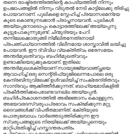
തന്നെ രാഷ്ട്രതന്ത്രത്തിന്റെ കാപട്യത്തിൽ നിന്നും
ഉപജാപങ്ങളിൽ നിന്നും വിടുതൽ നേടി കാട്ടിലേക്കു തിരിച്ചു
പോയവനാണ്. പുലികളെ സ്നേഹിച്ച് പ്രയാസമെന്യേ
കൂടെ കൊണ്ടുനടക്കാൻ പ്രാപ്തനായവൻ. പുലികൾ
അയ്യപ്പനോടൊപ്പം കൊട്ടാരത്തിലേക്ക് അയ്യപ്പനു
കൂട്ടുപോകുന്നുമുണ്ട്. ചിന്മുദ്രയും പേറി
തന്നിലേക്കൊതുങ്ങി നിമീലിതനേത്രനായി
പ്രപഞ്ചധ്യാനത്തിൽ വിലീനമായ ശാസ്താവിൽ ലയിച്ചു
പോയവൻ. ഈ ദ്വിവിധ വ്യക്തിത്വം ഒരേസമയം
അന്തർമുഖത്വവും ബഹിർമുഖത്വവും
ഉണ്ടാക്കിയെടുക്കുകയാണ്. ഇതിലെ
അന്തർമുഖശക്തിയാണ് സായൂജ്ജ്യവാഞ്ച്ഛയെ
ആവാഹിച്ച് ഒരു സെന്റ്രിഫ്യൂജിലെന്നപോലെ ഒരു
കേന്ദ്രബിന്ദുവിലേക്ക് ഉൾവലിയിച്ച് സംക്രേന്ദ്രിതവും
സാന്ദ്രവും ആക്കിത്തീർക്കുന്നത്. ബാഹ്യമോടികളിൽ
പ്രകീർത്തിക്കപെടേണ്ടവനല്ല അയ്യപ്പൻ.
ബഹിർപ്രകാശനത്തിൽ അഭിജ്ഞാനം കൊള്ളുന്ന,
അഭയവരദസ്വരൂപപ്രഭാവം സംക്രമിക്കുന്ന മറ്റു
ദൈവങ്ങൾക്ക് വിപരീതമാണിത്. ഭക്തിയുടെ
പൊതുബോധം വാർത്തെടുത്തിരിക്കുന്ന ഈ
സ്വരൂപങ്ങളുടെ നിരയിലേക്ക് അയ്യപ്പനെയും
മാറ്റിപ്രതിഷ്ഠിച്ച് ഹസ്താന്തരപത്രം
രചിയ്ക്കപ്പെടുകയാണുണ്ടായത്. ഹരിവരാസനത്തിൽ