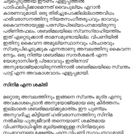
ചിട്ടപ്പെടുത്തിയ ഈണം എളുപ്പത്തിൽ
പാടിഫലിപ്പിക്കാമെന്നത് വൈപുല്യം ഏറാൻ
കാരണവുമായി. ഒരു തിരിച്ചുപോക്കില്ല്ലാത്തവിധം
ഹരിവരാസനത്തിനു നിയതസംഗീതരൂപവും ഭാവവും
കൈവന്നതായുള്ള പരസ്യപ്രഖ്യാപനമായിരുന്നു
പരിണിതഫലം. ശബരിമലയിലെ സ്വനഗ്രാഹിയന്ത്രം
ഇത് ഏറ്റെടുക്കാൻ താമസമുണ്ടായില്ല. വിപണിയിൽ
ഇതിനു കൈവന്ന അമൂല്യസ്ഥാനവും പ്രചാരവും
സ്വരൂപിച്ചെടുക്കുക എന്നതാണു അമ്പലത്തിനു കൈവന്ന
നേട്ടം. ഒരു നിത്യ ശബരിമല സന്ദർശകൻ എന്ന
യേശുദാസിന്റെ പ്രഭാവവും ഇതിനോട്
അനുയോജ്യമായിരുന്നതിനാൽ ശബരിമലയിലെ സ്വന്തം
പാട്ട് എന്ന അവകാശവാദം എളുപ്പമായി.
സിനിമ എന്ന ശക്തി
മറ്റൊരു അമ്പലത്തിനും ഇങ്ങനെ സ്വന്തം മുദ്ര എന്നു
അവകാശപ്പെടാൻ അനുയോജ്യമായ ഒരു കീർത്തനം
ഇല്ലാതെ ശബരിമലയ്ക്കുമാത്രം ഈ പുണ്യം
അനുവദിച്ചു കിട്ടിയത് ഹരിവരാസനത്തിനു സിനിമ
നൽകിയ പുതുജീവൻ തന്നെയാണ്. ശക്തമായ
വിപണ്യാധിഷ്ഠിത മൂല്യങ്ങളുള്ള സിനിമയുടെ
സംഭാവനയെ ക്ഷേത്രം എന്ന വിപണി സ്ഥാപനവുമായി