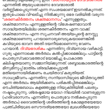
എന്നതിൽ ആയുധമാണോ ദേവന്മാരാൽ
വർണ്ണിക്കപ്പെടുന്നത് എന്ന സംശയമാണ് ഇടനൽകുന്നത്.
ഇതുപോലെ വിഘടിച്ചു നിൽക്കുന്നു ഒരേ വരിയിൽ വരുന്ന
“
ശരണകീർത്തനം ശക്തമാനസം
” എന്നുള്ളതും.
ശക്തമാനസം എന്നുള്ളതിന്റെ വിശേഷണമാവാൻ
സാദ്ധ്യതയില്ല്ല ശരണകീർത്തനം എന്ന വാക്ക്.
ശക്തമാനസം എന്ന സൂചനവഴി അയ്യപ്പന്റെ മനസ്സു
ശക്തമാണെന്നു പറയാനൊരുമ്പെടുകയാണെങ്കിൽ
കവിയുടെ ഭാവന അതി ദയനീയമാണെന്നു വേണം
പറയാൻ.
ദിവ്യദേശികം
എന്നതിനു ദിവ്യനായ വഴികാട്ടി,
ഗുരു എന്നൊക്കെ അർത്ഥം കൽ‌പ്പിക്കാമെങ്കിലും പാട്ടിന്റെ
പൊതുസ്വഭാവത്തോട് യോജിച്ചു പോകാത്ത
ക്ലിഷ്ടതയാണു സമ്മാനിയ്ക്കുന്നത്. ശബ്ദാലങ്കാരത്തിന്റെ
മിനുമിനുപ്പ് മാത്രം ശ്രദ്ധിക്കപ്പെട്ടാൽ
മതിയെന്നായിരിക്കണം രചയിതാവ് കരുതിയത്.
സാധുജീവനം എന്നതിനു സന്യാസിയുടെ ജീവിതവൃത്തി
എന്ന അർത്ഥം ആയിരിക്കണം പരികൽ‌പ്പിതമെങ്കിലും
ഔചിത്യബോധം കളഞ്ഞുള്ള നിയുക്തിയിൽ പലതും
നഷ്ടപ്പെടുന്നു. ശ്രേഷ്ഠമായ യോഗ നിലയിൽ വാണരുളുന്ന
(ഹരിവരാസനം എന്നതിനു പൊതുവേ നൽകപ്പെടുന്ന
അർത്ഥം) ദൈവത്തിന്റെ ശരീരത്തിന്റെ കോമളതയേയോ
പുഞ്ചിരിയുടെ സൌന്ദര്യത്തേയോ മുഖശ്രീയെയോ