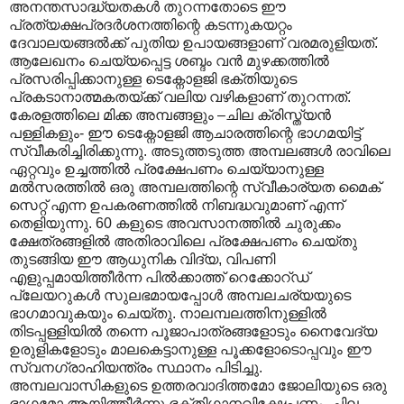
അനന്തസാദ്ധ്യതകൾ തുറന്നതോടെ ഈ
പ്രത്യക്ഷപ്രദർശനത്തിന്റെ കടന്നുകയറ്റം
ദേവാലയങ്ങൽക്ക് പുതിയ ഉപായങ്ങളാണ് വരമരുളിയത്.
ആലേഖനം ചെയ്യപ്പെട്ട ശബ്ദം വൻ മുഴക്കത്തിൽ
പ്രസരിപ്പിക്കാനുള്ള ടെക്നോളജി ഭക്തിയുടെ
പ്രകടാനാത്മകതയ്ക്ക് വലിയ വഴികളാണ് തുറന്നത്.
കേരളത്തിലെ മിക്ക അമ്പങ്ങളും –ചില ക്രിസ്ത്യൻ
പള്ളികളും- ഈ ടെക്നോളജി ആചാരത്തിന്റെ ഭാഗമയിട്ട്
സ്വീകരിച്ചിരിക്കുന്നു. അടുത്തടുത്ത അമ്പലങ്ങൾ രാവിലെ
ഏറ്റവും ഉച്ചത്തിൽ പ്രക്ഷേപണം ചെയ്യാനുള്ള
മൽസരത്തിൽ ഒരു അമ്പലത്തിന്റെ സ്വീകാര്യത മൈക്
സെറ്റ് എന്ന ഉപകരണത്തിൽ നിബദ്ധവുമാണ് എന്ന്
തെളിയുന്നു. 60 കളുടെ അവസാനത്തിൽ ചുരുക്കം
ക്ഷേത്രങ്ങളിൽ അതിരാവിലെ പ്രക്ഷേപണം ചെയ്തു
തുടങ്ങിയ ഈ ആധുനിക വിദ്യ, വിപണി
എളുപ്പമായിത്തീർന്ന പിൽക്കാത്ത് റെക്കോറ്ഡ്
പ്ലേയറുകൾ സുലഭമായപ്പോൾ അമ്പലചര്യയുടെ
ഭാഗമാവുകയും ചെയ്തു. നാലമ്പലത്തിനുള്ളിൽ
തിടപ്പള്ളിയിൽ തന്നെ പൂജാപാത്രങ്ങളോടും നൈവേദ്യ
ഉരുളികളോടും മാലകെട്ടാനുള്ള പൂക്കളോടൊപ്പവും ഈ
സ്വനഗ്രാഹിയന്ത്രം സ്ഥാനം പിടിച്ചു.
അമ്പലവാസികളുടെ ഉത്തരവാദിത്തമോ ജോലിയുടെ ഒരു
ഭാഗമോ ആയിത്തീർന്നു ഭക്തിഗാനവിക്ഷേപണം. ചില