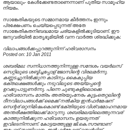
ആയാലും- കേൾക്കേണ്ടതാണെന്നാണ് പുതിയ സാമൂഹ്യ
നിയമം.
സാങ്കേതികയുടെ സമ്മാനമായ കീർത്തനം ഇന്നും
പ്രക്ഷേപണം ചെയ്യപ്പെടുന്നത് അതേ
സാങ്കേതികതനിബദ്ധമായ ചര്യകളിൽക്കൂടിയാണ്. ഈ
ജനുവരിയിൽ മാതൃഭൂമിയിൽ വന്ന വാർത്ത ശ്രദ്ധിക്കുക:
വിലാപങ്ങള്‍ക്കപ്പുറത്തുനിന്ന് ഹരിവരാസനം
Posted on: 10 Jan 2011
ശബരിമല: സന്നിധാനത്തുനിന്നുള്ള സന്ദേശം വയര്‍ലസ്
സെറ്റിലൂടെ ശബ്ദിച്ചപ്പോള് ജോസിന്റെ വിരലമര്‍ന്നു.
കണ്ണടച്ചുനില്‍ക്കുന്ന കാടിനും കൈകൂപ്പിയ
ഭക്തലക്ഷങ്ങള്‍ക്കും നടുവിലൂടെ അയ്യപ്പന്റെ
ഉറക്കുപാട്ടുണര്‍ന്നു. പിന്നെ ചുണ്ടുകളിലൊക്കെ
ഹരിവരാസനം മാത്രം അത്രയുംനേരം കൂട്ടംതെറ്റലിന്റെ
ദീനവിലാപങ്ങള്‍ക്ക് മൈക്ക് നല്‍കിയ ഇന്‍ഫര്‍മേഷന്
സെന്റര് ഒറ്റനിമിഷംകൊണ്ട് ഭക്തിയുടെ വിശ്വമോഹനമായ
അന്തരീക്ഷത്തിലേക്ക് മാറുന്നു. ശബരിമലയിലെത്തുന്നവര്
കാത്തുനില്‍ക്കുന്ന ഹരിവരാസനം ഉയരുന്നത്
ഇവിടെനിന്നാണ്. കോട്ടയത്തുള്ള ജി.കെ.സൗണ്ടാണ്
ഇപ്പോള് സന്നിധാനം ഇന്‍ഫര്‍മേഷന് സെന്ററിന്