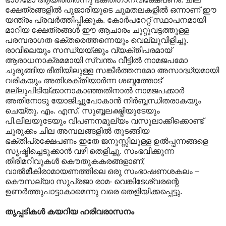
ക്ഷേത്രങ്ങളിൽ പൂജാരിയുടെ ചുമതലകളിൽ ഒന്നാണ് ഈ
യന്ത്രം പ്രവർത്തിപ്പിക്കുക. കോർപറേറ്റ് സ്ഥാപനമായി
മാറിയ ക്ഷേത്രങ്ങൾ ഈ ആചാരം ചുറ്റുവട്ടത്തുള്ള
പരമ്പരാഗത ഭക്തരെത്തന്നെയും വെല്ലുവിളിച്ചു.
രാവിലെയും സന്ധ്യയ്ക്കും വ്യക്തിപരമായ്
ആരാധനാക്രമമായി സ്വന്തം വീട്ടിൽ നാമജപമോ
ചുരുങ്ങിയ രീതിയിലുള്ള സങ്കീർത്തനമോ അസാദ്ധ്യമായി
വരികയും അതിശക്തിയാർന്ന ശബ്ദത്തോട്
മല്ലുപിടിയ്ക്കാനാകാഞ്ഞതിനാൽ നാമജപക്കാർ
അതിനോടു യോജിച്ചുപോകാൻ നിർബ്ബന്ധിതരാകയും
ചെയ്തു. എം. എസ്. സുബ്ബലക്ഷ്മിയുടേയും
പി.ലീലയുടേയും വിപണനമൂല്യം വസൂലാക്കിക്കൊണ്ട്
ചുരുക്കം ചില അമ്പലങ്ങളിൽ തുടങ്ങിയ
ഭക്തിപ്രക്ഷേപണം ഇതേ ജനുസ്സിലുള്ള ഉൽ‌പ്പന്നങ്ങളെ
സൃഷ്ടിച്ചെടുക്കാൻ വഴി തെളിച്ചു. സംഭവിക്കുന്ന
തിരിമറിവുകൾ കൌതുകകരങ്ങളാണ്;
വാൽമീകിരാമായണത്തിലെ ഒരു സംഭാഷണശകലം –
കൌസല്യാ സുപ്രജാ രാമ- വെങ്കിടേശ്വരന്റെ
ഉണർത്തുപാട്ടാകാമെന്നു വരെ തെളിയിക്കപ്പെട്ടു.
തൃപ്പടികൾ കയറിയ ഹരിവരാസനം