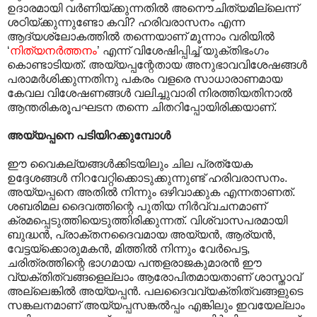
ഉദാരമായി വർണിയ്ക്കുന്നതിൽ അനൌചിത്യമില്ലെന്ന്
ശഠിയ്ക്കുന്നുണ്ടോ കവി? ഹരിവരാസനം എന്ന
ആദ്യശ്ലോകത്തിൽ തന്നെയാണ് മൂന്നാം വരിയിൽ
‘
നിത്യനർത്തനം
’ എന്ന് വിശേഷിപ്പിച്ച് യുക്തിഭംഗം
കൊണ്ടാടിയത്. അയ്യപ്പന്റേതായ അനുഭാവവിശേഷങ്ങൾ
പരാമർശിക്കുന്നതിനു പകരം വളരെ സാധാരാണമായ
കേവല വിശേഷണങ്ങൾ വലിച്ചുവാരി നിരത്തിയതിനാൽ
ആന്തരികരൂപഘടന തന്നെ ചിതറിപ്പോയിരിക്കയാണ്.
അയ്യപ്പനെ പടിയിറക്കുമ്പോൾ
ഈ വൈകല്യങ്ങൾക്കിടയിലും ചില പ്രത്യേക
ഉദ്ദേശങ്ങൾ നിറവേറ്റിക്കൊടുക്കുന്നുണ്ട് ഹരിവരാസനം.
അയ്യപ്പനെ അതിൽ നിന്നും ഒഴിവാക്കുക എന്നതാണത്.
ശബരിമല ദൈവത്തിന്റെ പുതിയ നിർവ്വചനമാണ്
ക്രമപ്പെടുത്തിയെടുത്തിരിക്കുന്നത്. വിശ്വാസപരമായി
ബുദ്ധൻ, പ്രാക്തനദൈവമായ അയ്യൻ, ആര്യൻ,
വേട്ടയ്ക്കൊരുമകൻ, മിത്തിൽ നിന്നും വേർപെട്ട,
ചരിത്രത്തിന്റെ ഭാഗമായ പന്തളരാജകുമാരൻ ഈ
വ്യക്തിത്വങ്ങളെല്ലാം ആരോപിതമായതാണ് ശാസ്താവ്
അല്ലെങ്കിൽ അയ്യപ്പൻ. പലദൈവവ്യക്തിത്വങ്ങളുടെ
സങ്കലനമാണ് അയ്യപ്പസങ്കൽ‌പ്പം എങ്കിലും ഇവയേല്ലാം