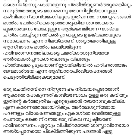
ശൈഥില്യസൂചകങ്ങളെന്നു പ്രതീതിയുണർത്തുമെങ്കിലും
സമൂർത്തതയുടെ ഭാഗമെന്നു തോന്നിപ്പിയ്ക്കാനുള്ള
കഴിവിലാണ് കാവ്യഭംഗിയുടെ ഉത്പന്നത. സമസ്തപദങ്ങൾ
മാത്രം ചേർത്ത് കൊരുത്തൊരുക്കിയ ശാന്താകാരം
ഭുജഗശയനം പോലുള്ളവ ആർജ്ജവമിയന്ന വാങ്മയ
ചിത്രം വരച്ചിടുന്നത് കൽ‌പ്പനകളുടെ ഉജ്ജ്വലതയുടെ
സമാകലനം എന്ന നിലയ്ക്കാണ്. ശബ്ദതലത്തിലുള്ള
ആസ്വാദനം മാത്രം ലക്ഷ്യമിടുന്ന
ഹരിവരാസനത്തിലാകട്ടെ ചമത്കാരശൂന്യമായ
അർത്ഥകൽ‌പ്പനകൾ തലങ്ങും വിലങ്ങും
പ്രത്യക്ഷപ്പെടുകയാണ് ഇവയ്ക്കിടയിൽ ഹരിഹരാത്മജം
ദേവമാശ്രയേ എന്ന ആഭ്യന്തരപ്രഖ്യാപനങ്ങൾ
പെടുത്തിയിരിക്കുകയുമാണ്.
ഒരു രചയിതാവിനെ നിസ്സന്ദേഹം നിശ്ചയപ്പെടുത്താൻ
ആകാതെ പോകുന്നത് കാവ്യബോധം ഉള്ള ഒരു കവിയും
ഇതിന്റെ കർത്തുത്വം ഏറ്റെടുക്കാൻ തയാറാവുകയില്ല
എന്ന കാരണത്താലായിരിക്കും. അർത്ഥശൂന്യമായ
പദങ്ങളും വിശേഷണങ്ങളും ഏകാഗ്രത വെടിഞ്ഞുള്ള
രചനയും ഒക്കെ നിറഞ്ഞ ഒരു വികല സൃഷ്ടിയാണ്
ഹരിവരാസനം. ഏറ്റവും വിചിത്രമായത് ശാസ്താവിനേയോ
അയ്യപ്പനേയൊ പ്രകീർത്തിക്കുന്ന പദങ്ങൾ എട്ടു