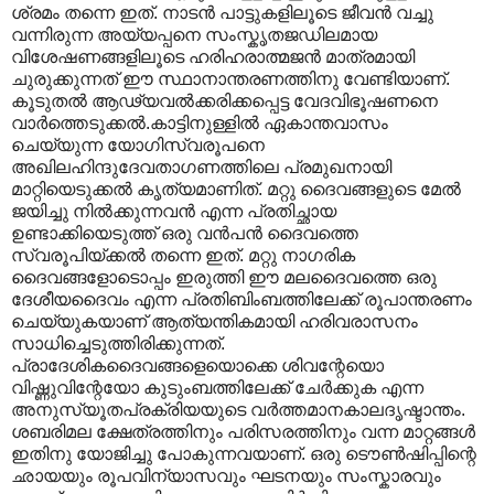
ശ്രമം തന്നെ ഇത്. നാടൻ പാട്ടുകളിലൂടെ ജീവൻ വച്ചു
വന്നിരുന്ന അയ്യപ്പനെ സംസ്കൃതജഡിലമായ
വിശേഷണങ്ങളിലൂടെ ഹരിഹരാത്മജൻ മാത്രമായി
ചുരുക്കുന്നത് ഈ സ്ഥാനാന്തരണത്തിനു വേണ്ടിയാണ്.
കൂടുതൽ ആഢ്യവൽക്കരിക്കപ്പെട്ട വേദവിഭൂഷണനെ
വാർത്തെടുക്കൽ.കാട്ടിനുള്ളിൽ ഏകാന്തവാസം
ചെയ്യുന്ന യോഗിസ്വരൂപനെ
അഖിലഹിന്ദുദേവതാഗണത്തിലെ പ്രമുഖനായി
മാറ്റിയെടുക്കൽ കൃത്യമാണിത്. മറ്റു ദൈവങ്ങളുടെ മേൽ
ജയിച്ചു നിൽക്കുന്നവൻ എന്ന പ്രതിച്ഛായ
ഉണ്ടാക്കിയെടുത്ത് ഒരു വൻപൻ ദൈവത്തെ
സ്വരൂപിയ്ക്കൽ തന്നെ ഇത്. മറ്റു നാഗരിക
ദൈവങ്ങളോടൊപ്പം ഇരുത്തി ഈ മലദൈവത്തെ ഒരു
ദേശീയദൈവം എന്ന പ്രതിബിംബത്തിലേക്ക് രൂപാന്തരണം
ചെയ്യുകയാണ് ആത്യന്തികമായി ഹരിവരാസനം
സാധിച്ചെടുത്തിരിക്കുന്നത്.
പ്രാദേശികദൈവങ്ങളെയൊക്കെ ശിവന്റേയൊ
വിഷ്ണുവിന്റേയോ കുടുംബത്തിലേക്ക് ചേർക്കുക എന്ന
അനുസ്യൂതപ്രക്രിയയുടെ വർത്തമാനകാലദൃഷ്ടാന്തം.
ശബരിമല ക്ഷേത്രത്തിനും പരിസരത്തിനും വന്ന മാറ്റങ്ങൾ
ഇതിനു യോജിച്ചു പോകുന്നവയാണ്. ഒരു ടൌൺഷിപ്പിന്റെ
ഛായയും രൂപവിന്യാസവും ഘടനയും സംസ്കാരവും