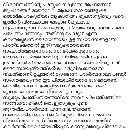
വിശ്വാസത്തിന്റെ പ്രസ്താവനകളാണ് ആചാരങ്ങൾ.
ആചാരങ്ങൾ മാത്രമല്ല ആരാധനാലയങ്ങളുടെ
ഭൌതികപ്രകൃതിയും ആകൃതിയും രൂപശാസ്ത്രവും വരെ
ഇതിന്റെ പ്രക്ഷോപണങ്ങളാണ്, മൂകമായ
വിളംബരവുമാണ്. കലാംശവും ക്രിയാംശവും ഒരേപോലെ
പ്രപഞ്ചത്തോടും അതിന്റെ പൊരുൾ എന്ന്
കരുതപ്പെടുന്ന ദൈവത്തോടും ഉള സംവേദനങ്ങളാണ്.
പ്രത്യക്ഷത്തിൽ ഇത് സമൂഹത്തോടാണ്
സംചാരിതമാക്കുന്നതും സമ്പർക്കപ്പെടുന്നതും.
ആശയസംക്രമണത്തിനും വിനിമയത്തിനും ഉള്ള
ഉപാധികൾ പ്രകടനാത്മകസ്വഭാവം കൈവരിക്കുന്നത്
ദൈവസായൂജ്യത്തിന്റെ പൊതുവിളംബരമെന്ന
നിലയ്ക്കാണ്. ഉച്ചത്തിൽ മുഴങ്ങുന്ന പ്രാർത്ഥനാലാപങ്ങൾ
സംഗതമാകുന്നത് ഈ പ്രയുക്തിയുടെ ഭാഗമായാണ്.
ഭാരതീയ ദേവാലയങ്ങളിൽ വാദ്യഘോഷം, ശംഖ്
മുതലായവ ഉപയോഗിക്കപ്പെടുന്നതും
സൂക്ഷ്മപ്രപഞ്ചനിയന്താവിനെ സ്ഥൂലപ്രപഞ്ചത്തിലെ
സന്ദേശവാഹികൾ തൊട്ടുതഴുകും എന്ന
ആന്തരികപ്രാർത്ഥന എന്ന നിലയ്ക്കാണ്.
സമവർത്തിയായാണ് ഭക്തിയുടെ പ്രകടനാത്മകത
വിപണിയുടെ അധിനിവേശസൂചനകളോടെ ഇതിൽ
കലർന്നത്. വൈദ്യ്യുതിയുടെ കടന്നു വരവും പ്രാഭവവും