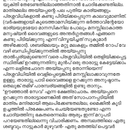
യുക്തി തേടേണ്ടതില്ലാഞ്ഞതിനാൽ ചോദിക്കേണ്ടതില്ല.
മാത്രമല്ല അയ്യപ്പന്റെ പല പുതിയ കാര്യങ്ങളും
പ്രശ്നവിധികളാൽ കണ്ടു പിടിയ്ക്കപ്പെടുന്ന കാലവുമാണിത്.
(വർഷങ്ങളായി കൂടെത്താമസിയ്ക്കുന്ന ഭർത്താവിന്റേയോ
ഭാര്യയുടേയോ മാനസികനില പോലും മനസ്സിലാകാത്ത
മനുഷ്യൻ ദൈവങ്ങളുടെ അന്തർഗ്ഗതങ്ങൾ എങ്ങനെ
കണ്ടു പിടിയ്ക്കുന്നു എന്ന് വിസ്മയിച്ചത് സുകുമാർ
അഴിക്കോട്). ശബരിമലയും മറ്റു മലകളും തമ്മിൽ റോപ് വേ
വഴി ബന്ധിപ്പിയ്ക്കുന്നതിൽ അയ്യപ്പനു
താൽ‌പ്പര്യമുണ്ടെന്ന് വരെ പ്രശ്നവിധിയിൽ തെളിയിക്കപ്പെട്ട
സ്ഥിതിക്ക് ഉറങ്ങുന്നതിനു മുൻപ് ഒരു താരാട്ടു കേട്ടേയ്ക്കാം
എന്ന ലളിതചോദന അയ്യപ്പനു തോന്നിയെന്ന്
പ്രശ്നവിധിയിൽ വെളിപ്പെട്ടെങ്കിൽ മനസ്സിലാക്കാവുന്നതേ
ഉള്ളു. താരാട്ടു പാടി ദൈവങ്ങളെ ഉറക്കുന്ന അനുഷ്ഠാനം
തെലുങ്ക് തമിഴ് പാരമ്പര്യങ്ങളിൽ ഉണ്ടു താനും.
“ഊഞ്ഞാൽ സേവ” എന്ന ക്ഷേത്രാചാരം. അയ്യപ്പനെ
ഉറക്കുന്ന താരാട്ടാണെങ്കിൽ അത് സോപാനപ്പടിയിൽ
മാത്രം മന്ദ്രമായി ആലപിക്കേണ്ടതല്ലേ, മൈക്കിൽ കൂടി
ഉച്ചത്തിൽ പ്രക്ഷേപണം ചെയ്യേണ്ടതുണ്ടോ എന്ന
ചോദ്യത്തിനു ഭകതരെന്നല്ല ആരും ഇന്ന് മറുപടി
പറയേണ്ടതില്ലെന്നു വിചാരിക്കണം. അമ്പലത്തിലെ ഏതു
ശബ്ദവും നാട്ടുകാർ മുഴുവൻ- എതു മതത്ത്ല് പെട്ടവർ