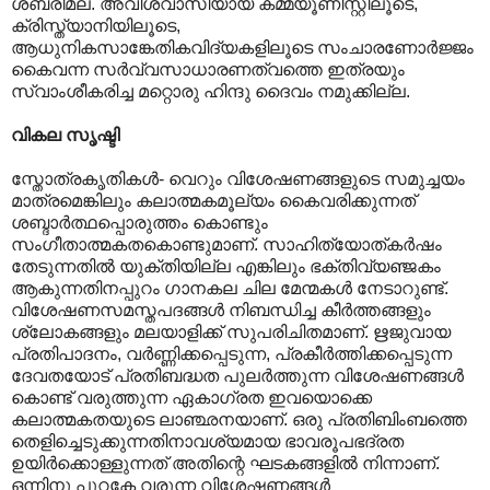
ശബരിമല. അവിശ്വാസിയായ കമ്മ്യൂണിസ്റ്റിലൂടെ,
ക്രിസ്ത്യാനിയിലൂടെ,
ആധുനികസാങ്കേതികവിദ്യകളിലൂടെ സംചാരണോർജ്ജം
കൈവന്ന സർവ്വസാധാരണത്വത്തെ ഇത്രയും
സ്വാംശീകരിച്ച മറ്റൊരു ഹിന്ദു ദൈവം നമുക്കില്ല.
വികല സൃഷ്ടി
സ്തോത്രകൃതികൾ- വെറും വിശേഷണങ്ങളുടെ സമുച്ചയം
മാത്രമെങ്കിലും കലാത്മകമൂല്യം കൈവരിക്കുന്നത്
ശബ്ദാർത്ഥപ്പൊരുത്തം കൊണ്ടും
സംഗീതാത്മകതകൊണ്ടുമാണ്. സാഹിത്യോത്കർഷം
തേടുന്നതിൽ യുക്തിയില്ല എങ്കിലും ഭക്തിവ്യഞ്ജകം
ആകുന്നതിനപ്പുറം ഗാനകല ചില മേന്മകൾ നേടാറുണ്ട്.
വിശേഷണസമസ്തപദങ്ങൾ നിബന്ധിച്ച കീർത്തങ്ങളും
ശ്ലോകങ്ങളും മലയാളിക്ക് സുപരിചിതമാണ്. ഋജുവായ
പ്രതിപാദനം, വർണ്ണിക്കപ്പെടുന്ന, പ്രകീർത്തിക്കപ്പെടുന്ന
ദേവതയോട് പ്രതിബദ്ധത പുലർത്തുന്ന വിശേഷണങ്ങൾ
കൊണ്ട് വരുത്തുന്ന ഏകാഗ്രത ഇവയൊക്കെ
കലാത്മകതയുടെ ലാഞ്ഛനയാണ്. ഒരു പ്രതിബിംബത്തെ
തെളിച്ചെടുക്കുന്നതിനാവശ്യമായ ഭാവരൂപഭദ്രത
ഉയിർക്കൊള്ളുന്നത് അതിന്റെ ഘടകങ്ങളിൽ നിന്നാണ്.
ഒന്നിനു പുറകേ വരുന്ന വിശേഷണങ്ങൾ