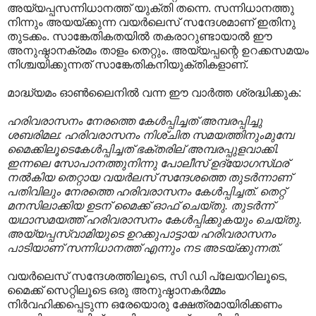
അയ്യപ്പസന്നിധാനത്ത് യുക്തി തന്നെ. സന്നിധാനത്തു
നിന്നും അയയ്ക്കുന്ന വയർലെസ് സന്ദേശമാണ് ഇതിനു
തുടക്കം. സാങ്കേതികതയിൽ തകരാറുണ്ടായാൽ ഈ
അനുഷ്ഠാനക്രമം താളം തെറ്റും. അയ്യപ്പന്റെ ഉറക്കസമയം
നിശ്ചയിക്കുന്നത് സാങ്കേതികനിയുക്തികളാണ്.
മാദ്ധ്യമം ഓൺലൈനിൽ വന്ന ഈ വാർത്ത ശ്രദ്ധിക്കുക:
ഹരിവരാസനം നേരത്തെ കേള്‍പ്പിച്ചത് അമ്പരപ്പിച്ചു
ശബരിമല: ഹരിവരാസനം നിശ്‌ചിത സമയത്തിനുംമുമ്പേ
മൈക്കിലൂടെകേള്‍പ്പിച്ചത് ഭക്‌തരില് അമ്പരപ്പുളവാക്കി.
ഇന്നലെ സോപാനത്തുനിന്നു പോലീസ് ഉദ്യോഗസ്‌ഥര്
നല്‍കിയ തെറ്റായ വയര്‍ലസ് സന്ദേശത്തെ തുടര്‍ന്നാണ്
പതിവിലും നേരത്തെ ഹരിവരാസനം കേള്‍പ്പിച്ചത്. തെറ്റ്
മനസിലാക്കിയ ഉടന് മൈക്ക് ഓഫ് ചെയ്‌തു. തുടര്‍ന്ന്
യഥാസമയത്ത് ഹരിവരാസനം കേള്‍പ്പിക്കുകയും ചെയ്‌തു.
അയ്യപ്പസ്വാമിയുടെ ഉറക്കുപാട്ടായ ഹരിവരാസനം
പാടിയാണ് സന്നിധാനത്ത് എന്നും നട അടയ്‌ക്കുന്നത്.
വയർലെസ് സന്ദേശത്തിലൂടെ, സി ഡി പ്ലേയറിലൂടെ,
മൈക്ക് സെറ്റിലൂടെ ഒരു അനുഷ്ഠാനകർമ്മം
നിർവഹിക്കപ്പെടുന്ന ഒരേയൊരു ക്ഷേത്രമായിരിക്കണം