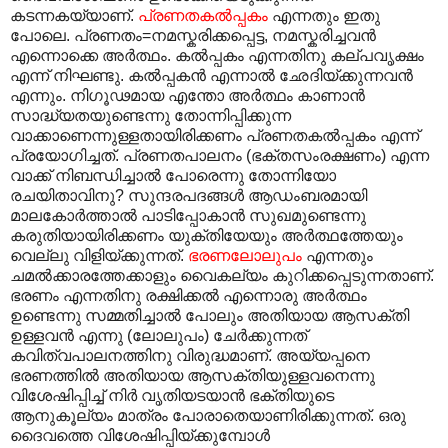
കടന്നകയ്യാണ്.
പ്രണതകൽപ്പകം
എന്നതും ഇതു
പോലെ. പ്രണതം=നമസ്കരിക്കപ്പെട്ട, നമസ്കരിച്ചവൻ
എന്നൊക്കെ അർത്ഥം. കൽ‌പ്പകം എന്നതിനു കല്പവൃക്ഷം
എന്ന് നിഘണ്ടു. കൽ‌പ്പകൻ എന്നാൽ ഛേദിയ്ക്കുന്നവൻ
എന്നും. നിഗൂഢമായ എന്തോ അർത്ഥം കാണാൻ
സാദ്ധ്യതയുണ്ടെന്നു തോന്നിപ്പിക്കുന്ന
വാക്കാണെന്നുള്ളതായിരിക്കണം പ്രണതകൽ‌പ്പകം എന്ന്
പ്രയോഗിച്ചത്. പ്രണതപാലനം (ഭക്തസംരക്ഷണം) എന്ന
വാക്ക് നിബന്ധിച്ചാൽ പോരെന്നു തോന്നിയോ
രചയിതാവിനു? സുന്ദരപദങ്ങൾ ആഡംബരമായി
മാലകോർത്താൽ പാടിപ്പോകാൻ സുഖമുണ്ടെന്നു
കരുതിയായിരിക്കണം യുക്തിയേയും അർത്ഥത്തേയും
വെല്ലു വിളിയ്ക്കുന്നത്.
ഭരണലോലുപം
എന്നതും
ചമൽക്കാരത്തേക്കാളും വൈകല്യം കുറിക്കപ്പെടുന്നതാണ്.
ഭരണം എന്നതിനു രക്ഷിക്കൽ എന്നൊരു അർത്ഥം
ഉണ്ടെന്നു സമ്മതിച്ചാൽ പോലും അതിയായ ആസക്തി
ഉള്ളവൻ എന്നു (ലോലുപം) ചേർക്കുന്നത്
കവിത്വപാലനത്തിനു വിരുദ്ധമാണ്. അയ്യപ്പനെ
ഭരണത്തിൽ അതിയായ ആസക്തിയുള്ളവനെന്നു
വിശേഷിപ്പിച്ച് നിർ വൃതിയടയാൻ ഭക്തിയുടെ
ആനുകൂല്യം മാത്രം പോരാതെയാണിരിക്കുന്നത്. ഒരു
ദൈവത്തെ വിശേഷിപ്പിയ്ക്കുമ്പോൾ