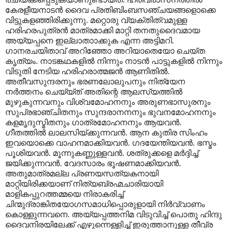
കേരളീയനാടൻ ദൈവ പ്രതിബിംബസഞ്ചയങ്ങളൊക്കെ
വിട്ടുകളഞ്ഞിരിക്കുന്നു. മറ്റൊരു വ്യക്തിത്വമുള്ള
ഹരിഹരപുത്രൻ മാത്രമാക്കി മാറ്റി തനതുദൈവമായ
അയ്യപ്പനെ ഇല്ലാതാ‍ാക്കുക എന്ന അട്ടിമറി.
ഗാനരചയിതാവ് അറിഞ്ഞോ അറിയാതെയോ ചെയ്ത
കൃത്യം. നാടങ്കഥകളിൽ നിന്നും നാടൻ പാട്ടുകളിൽ നിന്നും
വിടുതി നേടിയ ഹരിഹരാത്മജൻ ആണിതിൽ.
അതീവസുന്ദരനും ഭരണലോലുപനും നിത്യേന
നർത്തനം ചെയ്യ്ത് അതിന്റെ ആലസ്യത്തിൽ
മുഴുകുന്നവനും വിശ്വമോഹനനും അരുണഭാസുരനും
സുപ്രഭാഞ്ചിതനും സുന്ദരാനനനും ഭുവനമോഹനനും
കളമൃദുസ്മിതനും ഗാത്രമോഹനനും ആയവൻ.
ഗീതത്തിൽ ലാലസിയ്ക്കുന്നവൻ. ആന കുതിര സിംഹം
ഇവയൊക്കെ വാഹനമാക്കിയവൻ. ഗദയേന്തിയവൻ. ഭസ്മം
പൂശിയവൻ. മൂന്നുകണ്ണുള്ളവൻ. ശത്രുക്കളെ മർദ്ദിച്ച്
ജയിക്കുന്നവൻ. വേദസാരം ഭൂഷണമാക്കിയവൻ.
അതുമാത്രമല്ല പ്രണയസത്യകനായി
മാറ്റിയിരിക്കയാണ് നിത്യബ്രഹ്മചാരിയായി
മാളികപ്പുറത്തമ്മയെ നിരാകരിച്ച്
ചിന്മുദ്രാങ്കിതയോഗസമാധിപ്പൊരുളായി നിർവ്വാണം
കൊള്ളുന്നവനെ. അയ്യപ്പത്തനിമ വിടുവിച്ച് പൊതു ഹിന്ദു
ദൈവനിരയിലേക്ക് എഴുന്നെള്ളിച്ച് ഇരുത്താനുള്ള തീവ്ര