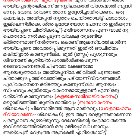
അയ്യപ്പന്റേതല്ലെന്ന് മനസ്സിലാക്കാൻ വിശേഷാൽ ബുദ്ധി
ഒന്നും വേണ്ട. ശിവനെ തന്നെ ഉദ്ദേശിച്ചായിരിക്കണം. ഒരു
കഥയിലും അയ്യപ്പൻ നൃത്തം ചെയ്തതായിട്ട് പരാമർശം
ഇല്ലെന്നിരിക്കെ. ശ്രേഷ്ഠമായ യോഗ പോസിൽ ഇരിക്കുന്ന
അയ്യപ്പനെ ചിത്രീകരിച്ച് (ഹരിവരാസനം എന്ന വാക്കിനു
പൊതുവേ നൽകപ്പെടുന്ന വിവക്ഷ) തുടങ്ങിയ
കീർത്തനമാണ് നർത്തനം കൊണ്ട് ആലസ്യത്തിലാർന്ന
അയ്യപ്പനെ അവതരിപ്പിക്കുന്നത്. ഇതിൽ ഔചിത്യം
മഷിയിട്ടാൽ കാണുന്നില്ല. ഭൂതി (ഭസ്മം) പൂശുന്നതും
ശിവനാണ് കൃതിയിൽ പരാമർശിക്കപെടുന്ന
ദൈവവാഹനങ്ങൾ ചിഹ്നമോ ലക്ഷണമോ
ആയെടുത്താലും അയ്യപ്പനിലേക്ക് വിരൽ ചൂണ്ടാതെ
ചിന്താക്കുഴപ്പത്തിലെത്തിക്കും പടിയാണ് വിവരണങ്ങൾ.
പുലിവാഹനനെ ഒരിടത്തും കാണുന്നില്ല. ആനയും
സിംഹവും കുതിരയും വാഹനമായുള്ളവൻ എന്ന് ഒരു
വരിയിൽ കാണുന്നതും (
കളഭകേസരിവാജിവാഹനം
))
മറ്റൊരിടത്ത്ത്ത് കുതിര മാത്രവും (
തുരഗവാഹനം
ശ്ലോകം 4) പിന്നൊരിടത്ത് ആന മാത്രവും (
ധവളവാഹനം
ദിവ്യവാരണം
- ശ്ലോകം 6). ഈ ആന വെളുത്തതാണെന്ന
പ്രസ്താവന കുഴയ്ക്കുന്നു. ദേവേന്ദ്രന്റെ ഐരാവതത്തെ
ഇവിടെയെത്തിയ്ക്കാൻ ഒരു വഴിയുമില്ല താനും.
അയ്യപ്പൻ വെളുത്ത ആനമേൽ ഏറിയതായിട്ട്