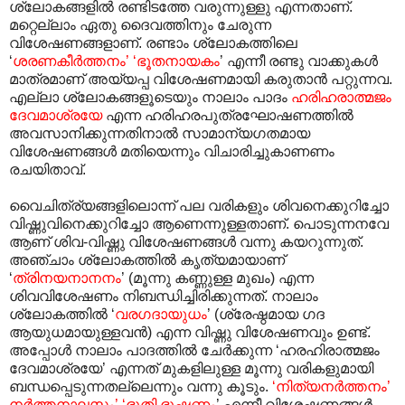
ശ്ലോകങ്ങളിൽ രണ്ടിടത്തേ വരുന്നുള്ളു എന്നതാണ്.
മറ്റെല്ലാം ഏതു ദൈവത്തിനും ചേരുന്ന
വിശേഷണങ്ങളാണ്. രണ്ടാം ശ്ലോകത്തിലെ
‘
ശരണകീർത്തനം’ ‘ഭൂതനായകം
’ എന്നീ രണ്ടു വാക്കുകൾ
മാത്രമാണ് അയ്യപ്പ വിശേഷണമായി കരുതാൻ പറ്റുന്നവ.
എല്ലാ ശ്ലോകങ്ങളൂടെയും നാലാം പാദം
ഹരിഹരാത്മജം
ദേവമാശ്രയേ
എന്ന ഹരിഹരപുത്രഘോഷണത്തിൽ
അവസാനിക്കുന്നതിനാൽ സാമാന്യഗതമായ
വിശേഷണങ്ങൾ മതിയെന്നും വിചാരിച്ചുകാണണം
രചയിതാവ്.
വൈചിത്ര്യങ്ങളിലൊന്ന് പല വരികളും ശിവനെക്കുറിച്ചോ
വിഷ്ണുവിനെക്കുറിച്ചോ ആണെന്നുള്ളതാണ്. പൊടുന്നനവേ
ആണ് ശിവ-വിഷ്ണു വിശേഷണങ്ങൾ വന്നു കയറുന്നുത്.
അഞ്ചാം ശ്ലോകത്തിൽ കൃത്യമായാണ്
‘
ത്രിനയനാനനം
’ (മൂന്നു കണ്ണുള്ള മുഖം) എന്ന
ശിവവിശേഷണം നിബന്ധിച്ചിരിക്കുന്നത്. നാലാം
ശ്ലോകത്തിൽ ‘
വരഗദായുധം
’ (ശ്രേഷ്ഠമായ ഗദ
ആയുധമായുള്ളവൻ) എന്ന വിഷ്ണു വിശേഷണവും ഉണ്ട്.
അപ്പോൾ നാലാം പാദത്തിൽ ചേർക്കുന്ന ‘ഹരഹിരാത്മജം
ദേവമാശ്രയേ’ എന്നത് മുകളിലുള്ള മൂന്നു വരികളുമായി
ബന്ധപ്പെടുന്നതല്ലെന്നും വന്നു കൂടും.
‘നിത്യനർത്തനം’
നർത്തനാലസം’ ‘ഭൂതി ഭൂഷണം
’ എന്നീ വിശേഷണങ്ങൾ