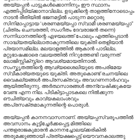
അയ്യപ്പൻ പാട്ടുകൾക്കൊന്നിനും ഈ സ്ഥാനം
എത്തിപ്പിടിയ്ക്കാനാവില്ല. ഉടുക്കിന്റെ താളത്തിനോടൊപ്പം
നാടൻ രീതിയിൽ ഭജനമട്ടിൽ പാടുന്ന മറ്റൊരു
സിനിമാപ്പാട്ടായ ‘ശരണമയ്യപ്പാ സ്വാമീ ശരണമയ്യപ്പാ”
(ചിത്രം ചെമ്പരത്തി, സംഗീതം ദേവരാജൻ തന്നെ)
സന്നിധാനത്തിന്റെ ഏഴയലത്ത് പോലും എത്തിപ്പെടാൻ
സാദ്ധ്യതയില്ലാതാകുന്നതിലെ യുക്തി തെളിയാൻ
പ്രയാസമില്ല. മലയാളത്തിൽ ആകാൻ പാടില്ല,
മറ്റുഭാഷക്കാരെ വലയത്തിൽ നിറുത്തേണ്ടി വരുന്നത്
ലോജിസ്റ്റിക്സ്ന്റെ ആവശ്യമായതിനാൽ.
സംസ്കൃതത്തിന്റെ ആഢ്യശൈലിയുടെ അപരിമേയ
സ്വീകാര്യതയുടെ യുക്തി. അതുകൊണ്ട് രചനയിലെ
വൈകല്യങ്ങൾ അപ്രസക്തവും അവഗണനാർഹവും
ആയിത്തീരുന്നു. അർത്ഥസാരങ്ങൾ അന്വേഷിക്കുകയേ
വേണ്ട എന്ന നില. പിടികിട്ടാ‍പ്പാടകലെ നിൽക്കുന്ന
ഔചിത്യവും കാവ്യകലാംശവും
അപ്രസക്തമാകുന്നതിന്റെ പൊരുൾ.
അയ്യപ്പൻ കാനനവാസനാണ്. അയ്യപ്പസ്വരൂപത്തിൽ
അവസാനം കൂട്ടിച്ചേർക്കപ്പെട്ട മിത്തിലെ
പന്തളരാജകുമാരൻ കാനനച്ചോലയ്ക്കരികിൽ
അരുമക്കുഞ്ഞായി പ്രത്യക്ഷപ്പെട്ട് യൌവനകാലത്തു