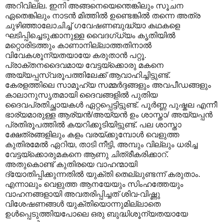
അറിവില്ല. ഇനി അങ്ങനെയെന്തെങ്കിലും സൂചന
ഏതെങ്കിലും നാടൻ മിത്തിൽ ഉണ്ടെങ്കിൽ തന്നെ അത്ര
ചുഴിഞ്ഞാലോചിച്ച് ഗവേഷണബുദ്ധ്യാ കഥകളെ
ഘടിപ്പിച്ചെടുക്കാനുള്ള വൈദഗ്ധ്യം കൃതിയിൽ
മറ്റൊരിടത്തും കാണാനില്ലാത്തതിനാൽ
വിവേകശൂന്യതയായേ കരുതാൻ പറ്റൂ.
പ്രാക്തനദൈവമായ വേട്ടയ്ക്കൊരു മകനെ
അയ്യപ്പസ്വരൂപത്തിലേക്ക് ആവാഹിച്ചിട്ടുണ്ട്.
കേരളത്തിലെ സാമൂഹ്യ സമ്മർദ്ദങ്ങളും അവപീഡങ്ങളും
കാലാനുസൃതമായി ദൈവങ്ങളിൽ പുതിയ
ദൈവപ്രതിച്ഛായകൾ ഏറ്റപ്പെട്ടിട്ടുണ്ട്. പൂർണ്ണ പുഷ്കല എന്നീ
ഭാര്യമാരുള്ള ആര്യൻ/അയ്യൻ ഉം ശാസ്താ/ അയ്യപ്പൻ
പ്രതിരൂപത്തിൽ കയറിക്കൂടിയിട്ടുണ്ട്. പല ശാസ്താ
ക്ഷേത്രങ്ങളിലും കളം വരയ്ക്കുമ്പോൾ വെളുത്ത
കുതിരമേൽ ഏറിയ, താടി നീട്ടി, അമ്പും വില്ലും ധരിച്ച
വേട്ടയ്ക്കൊരുമകനെ ആണു ചിത്രീകരിക്കാറ്.
അതുകൊണ്ട് കുതിരയെ വാഹന്മായി
ദ്യോതിപ്പിക്കുന്നതിൽ യുക്തി തെല്ലുണ്ടന്ന് കരുതാം.
എന്നാലും വെളുത്ത ആനയേയും സിംഹത്തേയും
വാഹനങ്ങളായി അവതരിപ്പിച്ചത് ശിവ-വിഷ്ണു
വിശേഷണങ്ങൾ യുക്തിയൊന്നുമില്ലാതെ
ഉൾപ്പെടുത്തിയപോലെ ഒരു ബുദ്ധിശൂന്യതയായേ