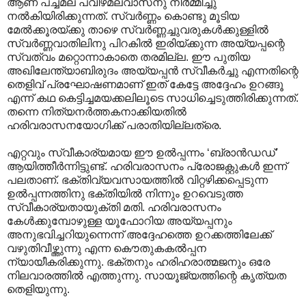
ആണ് പച്ചമല പവിഴമലവാസനു നിർമ്മിച്ചു
നൽകിയിരിക്കുന്നത്. സ്വർണ്ണം കൊണ്ടു മൂടിയ
മേൽക്കൂരയ്ക്കു താഴെ സ്വർണ്ണച്ചുവരുകൾക്കുള്ളിൽ
സ്വർണ്ണവാതിലിനു പിറകിൽ ഇരിയ്ക്കുന്ന അയ്യപ്പന്റെ
സ്വത്വം മറ്റൊന്നാകാതെ തരമില്ല. ഈ പുതിയ
അഖിലേന്ത്യാബിരുദം അയ്യപ്പൻ സ്വീകർച്ചു എന്നതിന്റെ
തെളിവ് പ്രഘോഷണമാണ് ഇത് കേട്ടേ അദ്ദേഹം ഉറങ്ങൂ
എന്ന് കഥ കെട്ടിച്ചമയക്കലിലൂടെ സാധിച്ചെടുത്തിരിക്കുന്നത്.
തന്നെ നിത്യനർത്തകനാക്കിയതിൽ
ഹരിവരാസനയോഗിക്ക് പരാതിയില്ലത്രെ.
എറ്റവും സ്വീകാര്യമായ ഈ ഉൽ‌പ്പന്നം ‘ബ്രാൻഡഡ്’
ആയിത്തീർന്നിട്ടുണ്ട്. ഹരിവരാസനം പ്രോജക്റ്റുകൾ ഇന്ന്
പലതാണ്. ഭക്തിവ്യവസായത്തിൽ വിറ്റഴിക്കപ്പെടുന്ന
ഉൽ‌പ്പന്നത്തിനു ഭക്തിയിൽ നിന്നും ഉറവെടുത്ത
സ്വീകാര്യതായുക്തി മതി. ഹരിവരാസനം
കേൾക്കുമ്പോഴുള്ള യൂഫോറിയ അയ്യപ്പനും
അനുഭവിച്ചറിയുന്നെന്ന് അദ്ദേഹത്തെ ഉറക്കത്തിലേക്ക്
വഴുതിവീഴ്ത്തുന്നു എന്ന കൌതുകകൽ‌പ്പന
ന്യായീകരിക്കുന്നു. ഭക്തനും ഹരിഹരാത്മജനും ഒരേ
നിലവാരത്തിൽ എത്തുന്നു. സായൂജ്യത്തിന്റെ കൃത്യത
തെളിയുന്നു.