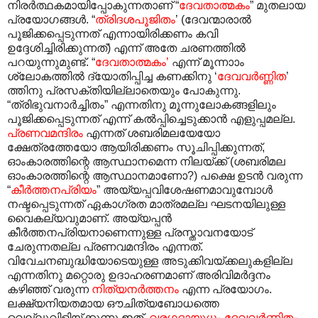
നിരർത്ഥകമായിപ്പോകുന്നതാണ് “
ദേവതാത്മകം
” മുതലായ
പ്രയോഗങ്ങൾ. “
ത്രിദശപൂജിതം
’ (ദേവന്മാരാൽ
പൂജിക്കപ്പെടുന്നത് എന്നായിരിക്കണം കവി
ഉദ്ദേശിച്ചിരിക്കുന്നത്) എന്ന് അതേ ചരണത്തിൽ
പറയുന്നുമുണ്ട്. “
ദേവതാത്മകം’
എന്ന് മൂന്നാ‍ാം
ശ്ലോകത്തിൽ ദ്യോതിപ്പിച്ച കണക്കിനു ‘
ദേവവർണ്ണിത
’
ത്തിനു പ്രസക്തിയില്ലാതെയും പോകുന്നു.
“ത്രിഭുവനാർച്ചിതം” എന്നതിനു മൂന്നുലോകങ്ങളിലും
പൂജിക്കപ്പെടുന്നത് എന്ന് കൽ‌പ്പിച്ചെടുക്കാൻ എളുപ്പമല്ല.
പ്രണവമന്ദിരം
എന്നത് ശബരിമലയേയോ
ക്ഷേത്രത്തേയോ ആയിരിക്കണം സൂചിപ്പിക്കുന്നത്,
ഓംകാരത്തിന്റെ ആസ്ഥാനമെന്ന നിലയ്ക്ക് (ശബരിമല
ഓംകാരത്തിന്റെ ആസ്ഥാനമാണോ?) പക്ഷെ ഉടൻ വരുന്ന
“
കീർത്തനപ്രിയം
” അയ്യപ്പവിശേഷണമാവുമ്പോൾ
നഷ്ടപ്പെടുന്നത് ഏകാഗ്രത മാത്രമല്ല ഘടനയിലുള്ള
വൈകല്യവുമാണ്. അയ്യപ്പൻ
കീർത്തനപ്രിയനാണെന്നുള്ള പ്രസ്താവനയോട്
ചേരുന്നതല്ല പ്രണവമന്ദിരം എന്നത്.
വിവേചനബുദ്ധിയോടെയുള്ള അടുക്കിവയ്ക്കലുകളില്ല
എന്നതിനു മറ്റൊരു ഉദാഹരണമാണ് അരിവിമർദ്ദനം
കഴിഞ്ഞ് വരുന്ന
നിത്യനർത്തനം
എന്ന പ്രയോഗം.
ലക്ഷ്യനിയതമായ ഔചിത്യബോധത്തെ
വെല്ലുവിളിയ്ക്കുന്നു ഇത്.
വരഗദായുധം ദേവവർണിതം