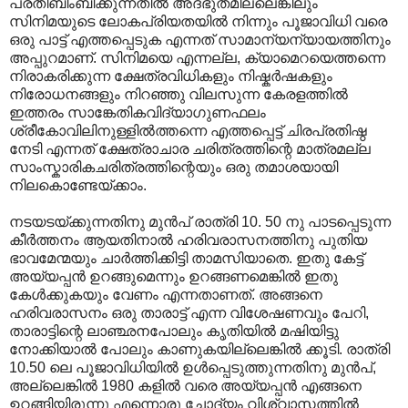
പ്രതിബിംബിക്കുന്നതിൽ അദ്ഭുതമില്ലെങ്കിലും
സിനിമയുടെ ലോകപ്രിയതയിൽ നിന്നും പൂജാവിധി വരെ
ഒരു പാട്ട് എത്തപ്പെടുക എന്നത് സാമാന്യന്യായത്തിനും
അപ്പുറമാണ്. സിനിമയെ എന്നല്ല, ക്യാമെറയെത്തന്നെ
നിരാകരിക്കുന്ന ക്ഷേത്രവിധികളും നിഷ്കർഷകളും
നിരോധനങ്ങളും നിറഞ്ഞു വിലസുന്ന കേരളത്തിൽ
ഇത്തരം സാങ്കേതികവിദ്യാഗുണഫലം
ശ്രീകോവിലിനുള്ളിൽത്തന്നെ എത്തപ്പെട്ട് ചിരപ്രതിഷ്ഠ
നേടി എന്നത് ക്ഷേത്രാചാര ചരിത്രത്തിന്റെ മാത്രമല്ല
സാംസ്കാരികചരിത്രത്തിന്റെയും ഒരു തമാശയായി
നിലകൊണ്ടേയ്ക്കാം.
നടയടയ്ക്കുന്നതിനു മുൻപ് രാത്രി 10. 50 നു പാടപ്പെടുന്ന
കീർത്തനം ആയതിനാൽ ഹരിവരാസനത്തിനു പുതിയ
ഭാവമേന്മയും ചാർത്തിക്കിട്ടി താമസിയാതെ. ഇതു കേട്ട്
അയ്യപ്പൻ ഉറങ്ങുമെന്നും ഉറങ്ങണമെങ്കിൽ ഇതു
കേൾക്കുകയും വേണം എന്നതാണത്. അങ്ങനെ
ഹരിവരാസനം ഒരു താരാട്ട് എന്ന വിശേഷണവും പേറി,
താരാട്ടിന്റെ ലാഞ്ഛനപോലും കൃതിയിൽ മഷിയിട്ടു
നോക്കിയാൽ പോലും കാണുകയില്ലെങ്കിൽ ക്കൂടി. രാത്രി
10.50 ലെ പൂജാവിധിയിൽ ഉൾപ്പെടുത്തുന്നതിനു മുൻപ്,
അല്ലെങ്കിൽ 1980 കളിൽ വരെ അയ്യപ്പൻ എങ്ങനെ
ഉറങ്ങിയിരുന്നു എന്നൊരു ചോദ്യം വിശ്വാസത്തിൽ