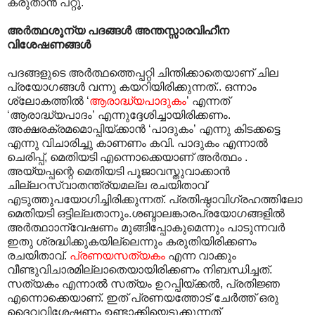
കരുതാൻ പറ്റൂ.
അർത്ഥശൂന്യ പദങ്ങൾ അന്തസ്സാരവിഹീന
വിശേഷണങ്ങൾ
പദങ്ങളുടെ അർത്ഥത്തെപ്പറ്റി ചിന്തിക്കാതെയാണ് ചില
പ്രയോഗങ്ങൾ വന്നു കയറിയിരിക്കുന്നത്.. ഒന്നാം
ശ്ലോകത്തിൽ ‘
ആരാദ്ധ്യപാദുകം
’ എന്നത്
‘ആരാദ്ധ്യപാദം’ എന്നുദ്ദേശിച്ചായിരിക്കണം.
അക്ഷരക്രമമൊപ്പിയ്ക്കാൻ ‘പാദുകം’ എന്നു കിടക്കട്ടെ
എന്നു വിചാരിച്ചു കാണണം കവി. പാദുകം എന്നാൽ
ചെരിപ്പ്, മെതിയടി എന്നൊക്കെയാണ് അർത്ഥം .
അയ്യപ്പന്റെ മെതിയടി പൂജാവസ്തുവാക്കാൻ
ചില്ലറസ്വാതന്ത്ര്യമല്ല രചയിതാവ്
എടുത്തുപയോഗിച്ചിരിക്കുന്നത്. പ്രതിഷ്ഠാവിഗ്രഹത്തിലോ
മെതിയടി ഒട്ടില്ലതാനും.ശബ്ദാലങ്കാരപ്രയോഗങ്ങളിൽ
അർത്ഥാ‍ാന്വേഷണം മുങ്ങിപ്പോകുമെന്നും പാടുന്നവർ
ഇതു ശ്രദ്ധിക്കുകയില്ലെന്നും കരുതിയിരിക്കണം
രചയിതാവ്.
പ്രണയസത്യകം
എന്ന വാക്കും
വീണ്ടുവിചാരമില്ലാതെയായിരിക്കണം നിബന്ധിച്ചത്.
സത്യകം എന്നാൽ സത്യം ഉറപ്പിയ്ക്കൽ, പ്രതിജ്ഞ
എന്നൊക്കെയാണ്. ഇത് പ്രണയത്തോട് ചേർത്ത് ഒരു
ദൈവവിശേഷണം ഉണ്ടാക്കിയെടുക്കുന്നത്