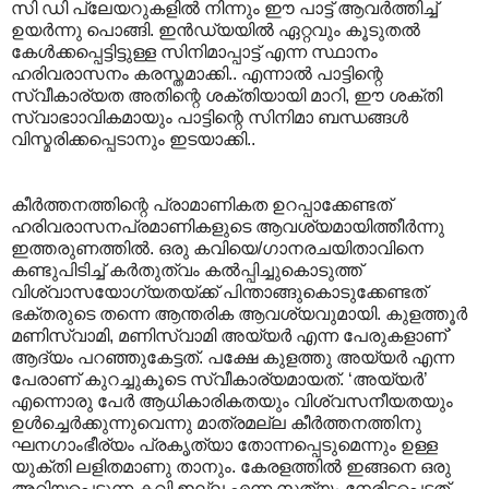
സി ഡി പ്ലേയറുകളിൽ നിന്നും ഈ പാട്ട് ആവർത്തിച്ച്
ഉയർന്നു പൊങ്ങി. ഇൻഡ്യയിൽ ഏറ്റവും കൂടുതൽ
കേൾക്കപ്പെട്ടിട്ടുള്ള സിനിമാപ്പാട്ട് എന്ന സ്ഥാനം
ഹരിവരാസനം കരസ്തമാക്കി.. എന്നാൽ പാട്ടിന്റെ
സ്വീകാര്യത അതിന്റെ ശക്തിയായി മാറി, ഈ ശക്തി
സ്വാഭാ‍ാവികമായും പാട്ടിന്റെ സിനിമാ ബന്ധങ്ങൾ
വിസ്മരിക്കപ്പെടാനും ഇടയാക്കി..
കീർത്തനത്തിന്റെ പ്രാമാണികത ഉറപ്പാക്കേണ്ടത്
ഹരിവരാസനപ്രമാണികളുടെ ആവശ്യമായിത്തീർന്നു
ഇത്തരുണത്തിൽ. ഒരു കവിയെ/ഗാനരചയിതാവിനെ
കണ്ടുപിടിച്ച് കർതുത്വം കൽ‌പ്പിച്ചുകൊടുത്ത്
വിശ്വാസയോഗ്യതയ്ക്ക് പിന്താങ്ങുകൊടുക്കേണ്ടത്
ഭക്തരുടെ തന്നെ ആന്തരിക ആവശ്യവുമായി. കുളത്തൂർ
മണിസ്വാമി, മണിസ്വാമി അയ്യർ എന്ന പേരുകളാണ്`
ആദ്യം പറഞ്ഞുകേട്ടത്. പക്ഷേ കുളത്തു അയ്യർ എന്ന
പേരാണ് കുറച്ചുകൂടെ സ്വീകാര്യമായത്. ‘അയ്യർ’
എന്നൊരു പേർ ആധികാരികതയും വിശ്വസനീയതയും
ഉൾച്ചെർക്കുന്നുവെന്നു മാത്രമല്ല കീർത്തനത്തിനു
ഘനഗാംഭീര്യം പ്രകൃത്യാ തോന്നപ്പെടുമെന്നും ഉള്ള
യുക്തി ലളിതമാണു താനും. കേരളത്തിൽ ഇങ്ങനെ ഒരു
അറിയപ്പെടുന്ന കവി ഇല്ല എന്ന സത്യം നേരിടപ്പെട്ടത്