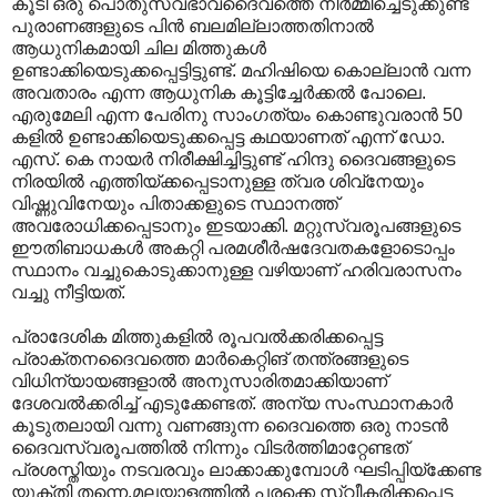
കൂടി ഒരു പൊതുസ്വഭാവദൈവത്തെ നിർമ്മിച്ചെടുക്കുണ്ട്
പുരാണങ്ങളുടെ പിൻ ബലമില്ലാത്തതിനാൽ
ആധുനികമായി ചില മിത്തുകൾ
ഉണ്ടാക്കിയെടുക്കപ്പെട്ടിട്ടുണ്ട്. മഹിഷിയെ കൊല്ലാൻ വന്ന
അവതാരം എന്ന ആധുനിക കൂട്ടിച്ചേർക്കൽ പോലെ.
എരുമേലി എന്ന പേരിനു സാംഗത്യം കൊണ്ടുവരാൻ 50
കളിൽ ഉണ്ടാക്കിയെടുക്കപ്പെട്ട കഥയാണത് എന്ന് ഡോ.
എസ്. കെ നായർ നിരീക്ഷിച്ചിട്ടുണ്ട് ഹിന്ദു ദൈവങ്ങളുടെ
നിരയിൽ എത്തിയ്ക്കപ്പെടാനുള്ള ത്വര ശിവ്നേയും
വിഷ്ണുവിനേയും പിതാക്കളുടെ സ്ഥാനത്ത്
അവരോധിക്കപ്പെടാനും ഇടയാക്കി. മറ്റുസ്വരൂപങ്ങളുടെ
ഈതിബാധകൾ അകറ്റി പരമശീർഷദേവതകളോടൊപ്പം
സ്ഥാനം വച്ചുകൊടുക്കാനുള്ള വഴിയാണ് ഹരിവരാസനം
വച്ചു നീട്ടിയത്.
പ്രാദേശിക മിത്തുകളിൽ രൂപവൽക്കരിക്കപ്പെട്ട
പ്രാക്തനദൈവത്തെ മാർകെറ്റിങ് തന്ത്രങ്ങളുടെ
വിധിന്യായങ്ങളാൽ അനുസാരിതമാക്കിയാണ്
ദേശവൽക്കരിച്ച് എടുക്കേണ്ടത്. അന്യ സംസ്ഥാനകാർ
കൂടുതലായി വന്നു വണങ്ങുന്ന ദൈവത്തെ ഒരു നാടൻ
ദൈവസ്വരൂപത്തിൽ നിന്നും വിടർത്തിമാറ്റേണ്ടത്
പ്രശസ്തിയും നടവരവും ലാക്കാക്കുമ്പോൾ ഘടിപ്പിയ്ക്കേണ്ട
യുക്തി തന്നെ.മലയാളത്തിൽ പരക്കെ സ്വീകരിക്കപ്പെട്ട