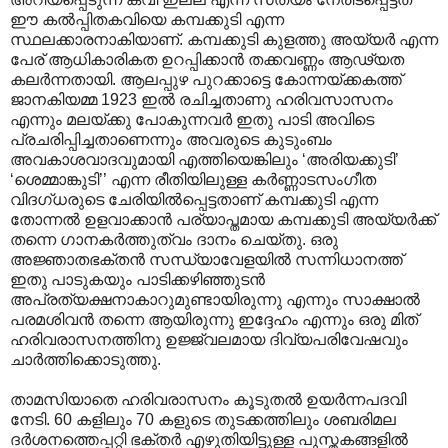
ഈ കൽ‌പ്പിതകവിയെ കമ്പക്കുടി എന്ന
സ്ഥലക്കാരനാകിയാണ്. കമ്പക്കുടി കുളത്തു അയ്യർ എന്ന
പേര് ആധികാരികത ഉറപ്പിക്കാൻ തക്കവണ്ണം ആഢ്യത
കലർന്നതായി. ആലപ്പുഴ പുറക്കാട്ടെ കോന്നയ്ക്കകത്ത്
ജാനകിയമ്മ 1923 ഇൽ രചിച്ചതാണു ഹരിവസാസനം
എന്നും മലയ്ക്കു പോകുന്നവർ ഇതു പാടി അവിടെ
പ്രചരിപ്പിച്ചതാണെന്നും അവരുടെ കുടുംബം
അവകാശവാദവുമായി എത്തിയെങ്കിലും ‘അരിയക്കുടി’
‘ശെമ്മാങ്കുടി’’ എന്ന രീതിയിലുള്ള കർണ്ണാടസംഗീത
വിദഗ്ധരുടെ ചേരിയിൽ‌പ്പെട്ടതാണ് കമ്പക്കുടി എന്ന
തോന്നൽ ഉളവാക്കാൻ പര്യാപ്തമായ കമ്പക്കുടി അയ്യർക്ക്
തന്നെ ഗാനകർത്തുത്വം ദാനം ചെയ്തു. ഒരു
അജ്ഞാതഭക്തൻ സന്ധ്യാവേളയിൽ സന്നിധാനത്ത്
ഇതു പാടുകയും പാടിക്കഴിഞ്ഞുടൻ
അപ്രത്യക്ഷനാകാറുമുണ്ടായിരുന്നു എന്നും സാക്ഷാൽ
പരമശിവൻ തന്നെ ആയിരുന്നു ഇദ്ദേഹം എന്നും ഒരു മിത്
ഹരിവരാസനത്തിനു ഉജ്ജ്വലമായ ദിവ്യപരിവേഷവും
ചാർത്തിക്കൊടുത്തു.
താമസിയാതെ ഹരിവരാസനം കൂടുതൽ ഉയർന്നപദവി
നേടി. 60 കളിലും 70 കളുടെ തുടക്കത്തിലും ശബരിമല
ദർശനത്തെപ്പറ്റി ഭക്തർ എഴുതിയിട്ടുള്ള പുസ്തകങ്ങളിൽ