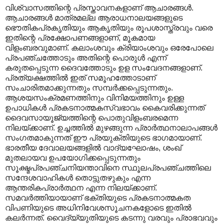
വിശ്വാസത്തിന്റെ പ്രസ്താവനകളാണ് ആചാരങ്ങൾ.
ആചാരങ്ങൾ മാത്രമല്ല ആരാധനാലയങ്ങളുടെ
ഭൌതികപ്രകൃതിയും ആകൃതിയും രൂപശാസ്ത്രവും വരെ
ഇതിന്റെ പ്രക്ഷോപണങ്ങളാണ്, മൂകമായ
വിളംബരവുമാണ്. കലാംശവും ക്രിയാംശവും ഒരേപോലെ
പ്രപഞ്ചത്തോടും അതിന്റെ പൊരുൾ എന്ന്
കരുതപ്പെടുന്ന ദൈവത്തോടും ഉള സംവേദനങ്ങളാണ്.
പ്രത്യക്ഷത്തിൽ ഇത് സമൂഹത്തോടാണ്
സംചാരിതമാക്കുന്നതും സമ്പർക്കപ്പെടുന്നതും.
ആശയസംക്രമണത്തിനും വിനിമയത്തിനും ഉള്ള
ഉപാധികൾ പ്രകടനാത്മകസ്വഭാവം കൈവരിക്കുന്നത്
ദൈവസായൂജ്യത്തിന്റെ പൊതുവിളംബരമെന്ന
നിലയ്ക്കാണ്. ഉച്ചത്തിൽ മുഴങ്ങുന്ന പ്രാർത്ഥനാലാപങ്ങൾ
സംഗതമാകുന്നത് ഈ പ്രയുക്തിയുടെ ഭാഗമായാണ്.
ഭാരതീയ ദേവാലയങ്ങളിൽ വാദ്യഘോഷം, ശംഖ്
മുതലായവ ഉപയോഗിക്കപ്പെടുന്നതും
സൂക്ഷ്മപ്രപഞ്ചനിയന്താവിനെ സ്ഥൂലപ്രപഞ്ചത്തിലെ
സന്ദേശവാഹികൾ തൊട്ടുതഴുകും എന്ന
ആന്തരികപ്രാർത്ഥന എന്ന നിലയ്ക്കാണ്.
സമവർത്തിയായാണ് ഭക്തിയുടെ പ്രകടനാത്മകത
വിപണിയുടെ അധിനിവേശസൂചനകളോടെ ഇതിൽ
കലർന്നത്. വൈദ്യ്യുതിയുടെ കടന്നു വരവും പ്രാഭവവും