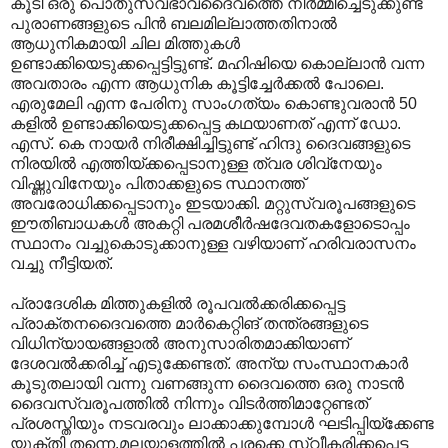
കൂടി ഒരു പൊതുസ്വഭാവദൈവത്തെ നിർമ്മിച്ചെടുക്കുണ്ട്
പുരാണങ്ങളുടെ പിൻ ബലമില്ലാത്തതിനാൽ
ആധുനികമായി ചില മിത്തുകൾ
ഉണ്ടാക്കിയെടുക്കപ്പെട്ടിട്ടുണ്ട്. മഹിഷിയെ കൊല്ലാൻ വന്ന
അവതാരം എന്ന ആധുനിക കൂട്ടിച്ചേർക്കൽ പോലെ.
എരുമേലി എന്ന പേരിനു സാംഗത്യം കൊണ്ടുവരാൻ 50
കളിൽ ഉണ്ടാക്കിയെടുക്കപ്പെട്ട കഥയാണത് എന്ന് ഡോ.
എസ്. കെ നായർ നിരീക്ഷിച്ചിട്ടുണ്ട് ഹിന്ദു ദൈവങ്ങളുടെ
നിരയിൽ എത്തിയ്ക്കപ്പെടാനുള്ള ത്വര ശിവ്നേയും
വിഷ്ണുവിനേയും പിതാക്കളുടെ സ്ഥാനത്ത്
അവരോധിക്കപ്പെടാനും ഇടയാക്കി. മറ്റുസ്വരൂപങ്ങളുടെ
ഈതിബാധകൾ അകറ്റി പരമശീർഷദേവതകളോടൊപ്പം
സ്ഥാനം വച്ചുകൊടുക്കാനുള്ള വഴിയാണ് ഹരിവരാസനം
വച്ചു നീട്ടിയത്.
പ്രാദേശിക മിത്തുകളിൽ രൂപവൽക്കരിക്കപ്പെട്ട
പ്രാക്തനദൈവത്തെ മാർകെറ്റിങ് തന്ത്രങ്ങളുടെ
വിധിന്യായങ്ങളാൽ അനുസാരിതമാക്കിയാണ്
ദേശവൽക്കരിച്ച് എടുക്കേണ്ടത്. അന്യ സംസ്ഥാനകാർ
കൂടുതലായി വന്നു വണങ്ങുന്ന ദൈവത്തെ ഒരു നാടൻ
ദൈവസ്വരൂപത്തിൽ നിന്നും വിടർത്തിമാറ്റേണ്ടത്
പ്രശസ്തിയും നടവരവും ലാക്കാക്കുമ്പോൾ ഘടിപ്പിയ്ക്കേണ്ട
യുക്തി തന്നെ.മലയാളത്തിൽ പരക്കെ സ്വീകരിക്കപ്പെട്ട