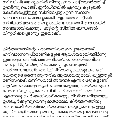
സി ഡി പ്ലേയറുകളിൽ നിന്നും ഈ പാട്ട് ആവർത്തിച്ച്
ഉയർന്നു പൊങ്ങി. ഇൻഡ്യയിൽ ഏറ്റവും കൂടുതൽ
കേൾക്കപ്പെട്ടിട്ടുള്ള സിനിമാപ്പാട്ട് എന്ന സ്ഥാനം
ഹരിവരാസനം കരസ്തമാക്കി.. എന്നാൽ പാട്ടിന്റെ
സ്വീകാര്യത അതിന്റെ ശക്തിയായി മാറി, ഈ ശക്തി
സ്വാഭാ‍ാവികമായും പാട്ടിന്റെ സിനിമാ ബന്ധങ്ങൾ
വിസ്മരിക്കപ്പെടാനും ഇടയാക്കി..
കീർത്തനത്തിന്റെ പ്രാമാണികത ഉറപ്പാക്കേണ്ടത്
ഹരിവരാസനപ്രമാണികളുടെ ആവശ്യമായിത്തീർന്നു
ഇത്തരുണത്തിൽ. ഒരു കവിയെ/ഗാനരചയിതാവിനെ
കണ്ടുപിടിച്ച് കർതുത്വം കൽ‌പ്പിച്ചുകൊടുത്ത്
വിശ്വാസയോഗ്യതയ്ക്ക് പിന്താങ്ങുകൊടുക്കേണ്ടത്
ഭക്തരുടെ തന്നെ ആന്തരിക ആവശ്യവുമായി. കുളത്തൂർ
മണിസ്വാമി, മണിസ്വാമി അയ്യർ എന്ന പേരുകളാണ്`
ആദ്യം പറഞ്ഞുകേട്ടത്. പക്ഷേ കുളത്തു അയ്യർ എന്ന
പേരാണ് കുറച്ചുകൂടെ സ്വീകാര്യമായത്. ‘അയ്യർ’
എന്നൊരു പേർ ആധികാരികതയും വിശ്വസനീയതയും
ഉൾച്ചെർക്കുന്നുവെന്നു മാത്രമല്ല കീർത്തനത്തിനു
ഘനഗാംഭീര്യം പ്രകൃത്യാ തോന്നപ്പെടുമെന്നും ഉള്ള
യുക്തി ലളിതമാണു താനും. കേരളത്തിൽ ഇങ്ങനെ ഒരു
അറിയപ്പെടുന്ന കവി ഇല്ല എന്ന സത്യം നേരിടപ്പെട്ടത്