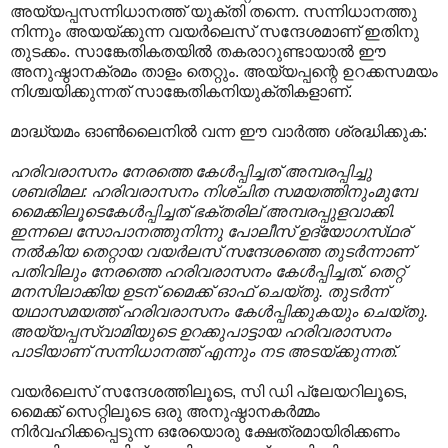
അയ്യപ്പസന്നിധാനത്ത് യുക്തി തന്നെ. സന്നിധാനത്തു
നിന്നും അയയ്ക്കുന്ന വയർലെസ് സന്ദേശമാണ് ഇതിനു
തുടക്കം. സാങ്കേതികതയിൽ തകരാറുണ്ടായാൽ ഈ
അനുഷ്ഠാനക്രമം താളം തെറ്റും. അയ്യപ്പന്റെ ഉറക്കസമയം
നിശ്ചയിക്കുന്നത് സാങ്കേതികനിയുക്തികളാണ്.
മാദ്ധ്യമം ഓൺലൈനിൽ വന്ന ഈ വാർത്ത ശ്രദ്ധിക്കുക:
ഹരിവരാസനം നേരത്തെ കേള്‍പ്പിച്ചത് അമ്പരപ്പിച്ചു
ശബരിമല: ഹരിവരാസനം നിശ്‌ചിത സമയത്തിനുംമുമ്പേ
മൈക്കിലൂടെകേള്‍പ്പിച്ചത് ഭക്‌തരില് അമ്പരപ്പുളവാക്കി.
ഇന്നലെ സോപാനത്തുനിന്നു പോലീസ് ഉദ്യോഗസ്‌ഥര്
നല്‍കിയ തെറ്റായ വയര്‍ലസ് സന്ദേശത്തെ തുടര്‍ന്നാണ്
പതിവിലും നേരത്തെ ഹരിവരാസനം കേള്‍പ്പിച്ചത്. തെറ്റ്
മനസിലാക്കിയ ഉടന് മൈക്ക് ഓഫ് ചെയ്‌തു. തുടര്‍ന്ന്
യഥാസമയത്ത് ഹരിവരാസനം കേള്‍പ്പിക്കുകയും ചെയ്‌തു.
അയ്യപ്പസ്വാമിയുടെ ഉറക്കുപാട്ടായ ഹരിവരാസനം
പാടിയാണ് സന്നിധാനത്ത് എന്നും നട അടയ്‌ക്കുന്നത്.
വയർലെസ് സന്ദേശത്തിലൂടെ, സി ഡി പ്ലേയറിലൂടെ,
മൈക്ക് സെറ്റിലൂടെ ഒരു അനുഷ്ഠാനകർമ്മം
നിർവഹിക്കപ്പെടുന്ന ഒരേയൊരു ക്ഷേത്രമായിരിക്കണം