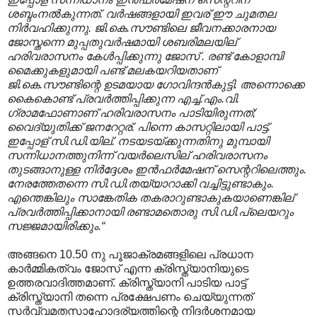
ശബ്ദംനല്‍കുന്നത്. വര്‍ഷങ്ങളായി ഇവര് ഈ ചുമതല
നിര്‍വഹിക്കുന്നു. ജി.കെ.സൗണ്ടിലെ ജീവനക്കാരനായ
ജോസ്തന്നെ മുപ്പതുവര്‍ഷമായി
ശബരിമലയില്
ഹരിവരാസനം കേള്‍പ്പിക്കുന്നു ജോസ് . രണ്ട് കോളാമ്പി
മൈക്കുകളുമായി പണ്ട് മലകയറിയതാണ്
ജി.കെ.സൗണ്ടിന്റെ ഉടമയായ ഗോവിന്ദന്‍കുട്ടി. അന്നൊക്കെ
കൈകൊണ്ട് പ്രവര്‍ത്തിപ്പിക്കുന്ന എച്ച്.എം.വി.
ഗ്രാമഫോണാണ് ഹരിവരാസനം പാടിയിരുന്നത്;
വൈദ്യുതിക്ക് ജനറേറ്റര്. പിന്നെ കാസറ്റിലായി പാട്ട്.
ഇപ്പോള് സി.ഡി.യില്. നടയടയ്ക്കുന്നതിനു മുമ്പായി
സന്നിധാനത്തുനിന്ന് വയര്‍ലെസില് ഹരിവരാസനം
തുടങ്ങാനുള്ള നിര്‍ദ്ദേശം ഇന്‍ഫര്‍മേഷന് സെന്ററിലെത്തും.
നേരത്തേതന്നെ സി.ഡി.തയ്യാറാക്കി വച്ചിട്ടുണ്ടാകും.
എന്തെങ്കിലും സാങ്കേതിക തകരാറുണ്ടാകുകയാണെങ്കില്
പ്രവര്‍ത്തിപ്പിക്കാനായി രണ്ടാമതൊരു സി.ഡി.പ്ലെയറും
സജ്ജമായിരിക്കും.“
അങ്ങനെ 10.50 നു പൂജാക്രമങ്ങളിലെ പ്രധാന
കാർമ്മികത്വം ജോസ് എന്ന ക്രിസ്ത്യാനിയുടെ
ഉത്തരവാദിത്തമാണ്. ക്രിസ്ത്യാനി പാടിയ പാട്ട്
ക്രിസ്ത്യാനി തന്നെ പ്രക്ഷേപണം ചെയ്യുന്നത്
സർവ്വമതസാഹോദര്യത്തിന്റെ നിദർശനമായ