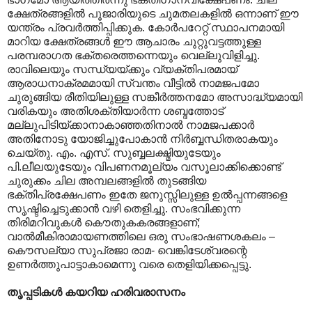
ക്ഷേത്രങ്ങളിൽ പൂജാരിയുടെ ചുമതലകളിൽ ഒന്നാണ് ഈ
യന്ത്രം പ്രവർത്തിപ്പിക്കുക. കോർപറേറ്റ് സ്ഥാപനമായി
മാറിയ ക്ഷേത്രങ്ങൾ ഈ ആചാരം ചുറ്റുവട്ടത്തുള്ള
പരമ്പരാഗത ഭക്തരെത്തന്നെയും വെല്ലുവിളിച്ചു.
രാവിലെയും സന്ധ്യയ്ക്കും വ്യക്തിപരമായ്
ആരാധനാക്രമമായി സ്വന്തം വീട്ടിൽ നാമജപമോ
ചുരുങ്ങിയ രീതിയിലുള്ള സങ്കീർത്തനമോ അസാദ്ധ്യമായി
വരികയും അതിശക്തിയാർന്ന ശബ്ദത്തോട്
മല്ലുപിടിയ്ക്കാനാകാഞ്ഞതിനാൽ നാമജപക്കാർ
അതിനോടു യോജിച്ചുപോകാൻ നിർബ്ബന്ധിതരാകയും
ചെയ്തു. എം. എസ്. സുബ്ബലക്ഷ്മിയുടേയും
പി.ലീലയുടേയും വിപണനമൂല്യം വസൂലാക്കിക്കൊണ്ട്
ചുരുക്കം ചില അമ്പലങ്ങളിൽ തുടങ്ങിയ
ഭക്തിപ്രക്ഷേപണം ഇതേ ജനുസ്സിലുള്ള ഉൽ‌പ്പന്നങ്ങളെ
സൃഷ്ടിച്ചെടുക്കാൻ വഴി തെളിച്ചു. സംഭവിക്കുന്ന
തിരിമറിവുകൾ കൌതുകകരങ്ങളാണ്;
വാൽമീകിരാമായണത്തിലെ ഒരു സംഭാഷണശകലം –
കൌസല്യാ സുപ്രജാ രാമ- വെങ്കിടേശ്വരന്റെ
ഉണർത്തുപാട്ടാകാമെന്നു വരെ തെളിയിക്കപ്പെട്ടു.
തൃപ്പടികൾ കയറിയ ഹരിവരാസനം