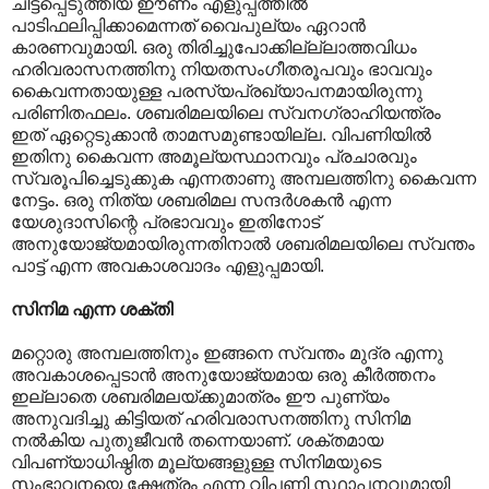
ചിട്ടപ്പെടുത്തിയ ഈണം എളുപ്പത്തിൽ
പാടിഫലിപ്പിക്കാമെന്നത് വൈപുല്യം ഏറാൻ
കാരണവുമായി. ഒരു തിരിച്ചുപോക്കില്ല്ലാത്തവിധം
ഹരിവരാസനത്തിനു നിയതസംഗീതരൂപവും ഭാവവും
കൈവന്നതായുള്ള പരസ്യപ്രഖ്യാപനമായിരുന്നു
പരിണിതഫലം. ശബരിമലയിലെ സ്വനഗ്രാഹിയന്ത്രം
ഇത് ഏറ്റെടുക്കാൻ താമസമുണ്ടായില്ല. വിപണിയിൽ
ഇതിനു കൈവന്ന അമൂല്യസ്ഥാനവും പ്രചാരവും
സ്വരൂപിച്ചെടുക്കുക എന്നതാണു അമ്പലത്തിനു കൈവന്ന
നേട്ടം. ഒരു നിത്യ ശബരിമല സന്ദർശകൻ എന്ന
യേശുദാസിന്റെ പ്രഭാവവും ഇതിനോട്
അനുയോജ്യമായിരുന്നതിനാൽ ശബരിമലയിലെ സ്വന്തം
പാട്ട് എന്ന അവകാശവാദം എളുപ്പമായി.
സിനിമ എന്ന ശക്തി
മറ്റൊരു അമ്പലത്തിനും ഇങ്ങനെ സ്വന്തം മുദ്ര എന്നു
അവകാശപ്പെടാൻ അനുയോജ്യമായ ഒരു കീർത്തനം
ഇല്ലാതെ ശബരിമലയ്ക്കുമാത്രം ഈ പുണ്യം
അനുവദിച്ചു കിട്ടിയത് ഹരിവരാസനത്തിനു സിനിമ
നൽകിയ പുതുജീവൻ തന്നെയാണ്. ശക്തമായ
വിപണ്യാധിഷ്ഠിത മൂല്യങ്ങളുള്ള സിനിമയുടെ
സംഭാവനയെ ക്ഷേത്രം എന്ന വിപണി സ്ഥാപനവുമായി