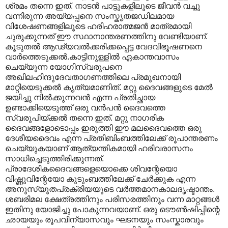
ശ്രമം തന്നെ ഇത്. നാടൻ പാട്ടുകളിലൂടെ ജീവൻ വച്ചു
വന്നിരുന്ന അയ്യപ്പനെ സംസ്കൃതജഡിലമായ
വിശേഷണങ്ങളിലൂടെ ഹരിഹരാത്മജൻ മാത്രമായി
ചുരുക്കുന്നത് ഈ സ്ഥാനാന്തരണത്തിനു വേണ്ടിയാണ്.
കൂടുതൽ ആഢ്യവൽക്കരിക്കപ്പെട്ട വേദവിഭൂഷണനെ
വാർത്തെടുക്കൽ.കാട്ടിനുള്ളിൽ ഏകാന്തവാസം
ചെയ്യുന്ന യോഗിസ്വരൂപനെ
അഖിലഹിന്ദുദേവതാഗണത്തിലെ പ്രമുഖനായി
മാറ്റിയെടുക്കൽ കൃത്യമാണിത്. മറ്റു ദൈവങ്ങളുടെ മേൽ
ജയിച്ചു നിൽക്കുന്നവൻ എന്ന പ്രതിച്ഛായ
ഉണ്ടാക്കിയെടുത്ത് ഒരു വൻപൻ ദൈവത്തെ
സ്വരൂപിയ്ക്കൽ തന്നെ ഇത്. മറ്റു നാഗരിക
ദൈവങ്ങളോടൊപ്പം ഇരുത്തി ഈ മലദൈവത്തെ ഒരു
ദേശീയദൈവം എന്ന പ്രതിബിംബത്തിലേക്ക് രൂപാന്തരണം
ചെയ്യുകയാണ് ആത്യന്തികമായി ഹരിവരാസനം
സാധിച്ചെടുത്തിരിക്കുന്നത്.
പ്രാദേശികദൈവങ്ങളെയൊക്കെ ശിവന്റേയൊ
വിഷ്ണുവിന്റേയോ കുടുംബത്തിലേക്ക് ചേർക്കുക എന്ന
അനുസ്യൂതപ്രക്രിയയുടെ വർത്തമാനകാലദൃഷ്ടാന്തം.
ശബരിമല ക്ഷേത്രത്തിനും പരിസരത്തിനും വന്ന മാറ്റങ്ങൾ
ഇതിനു യോജിച്ചു പോകുന്നവയാണ്. ഒരു ടൌൺഷിപ്പിന്റെ
ഛായയും രൂപവിന്യാസവും ഘടനയും സംസ്കാരവും