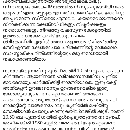
പ്രതിബിംബിക്കുന്നതിൽ അദ്ഭുതമില്ലെങ്കിലും
സിനിമയുടെ ലോകപ്രിയതയിൽ നിന്നും പൂജാവിധി വരെ
ഒരു പാട്ട് എത്തപ്പെടുക എന്നത് സാമാന്യന്യായത്തിനും
അപ്പുറമാണ്. സിനിമയെ എന്നല്ല, ക്യാമെറയെത്തന്നെ
നിരാകരിക്കുന്ന ക്ഷേത്രവിധികളും നിഷ്കർഷകളും
നിരോധനങ്ങളും നിറഞ്ഞു വിലസുന്ന കേരളത്തിൽ
ഇത്തരം സാങ്കേതികവിദ്യാഗുണഫലം
ശ്രീകോവിലിനുള്ളിൽത്തന്നെ എത്തപ്പെട്ട് ചിരപ്രതിഷ്ഠ
നേടി എന്നത് ക്ഷേത്രാചാര ചരിത്രത്തിന്റെ മാത്രമല്ല
സാംസ്കാരികചരിത്രത്തിന്റെയും ഒരു തമാശയായി
നിലകൊണ്ടേയ്ക്കാം.
നടയടയ്ക്കുന്നതിനു മുൻപ് രാത്രി 10. 50 നു പാടപ്പെടുന്ന
കീർത്തനം ആയതിനാൽ ഹരിവരാസനത്തിനു പുതിയ
ഭാവമേന്മയും ചാർത്തിക്കിട്ടി താമസിയാതെ. ഇതു കേട്ട്
അയ്യപ്പൻ ഉറങ്ങുമെന്നും ഉറങ്ങണമെങ്കിൽ ഇതു
കേൾക്കുകയും വേണം എന്നതാണത്. അങ്ങനെ
ഹരിവരാസനം ഒരു താരാട്ട് എന്ന വിശേഷണവും പേറി,
താരാട്ടിന്റെ ലാഞ്ഛനപോലും കൃതിയിൽ മഷിയിട്ടു
നോക്കിയാൽ പോലും കാണുകയില്ലെങ്കിൽ ക്കൂടി. രാത്രി
10.50 ലെ പൂജാവിധിയിൽ ഉൾപ്പെടുത്തുന്നതിനു മുൻപ്,
അല്ലെങ്കിൽ 1980 കളിൽ വരെ അയ്യപ്പൻ എങ്ങനെ
ഉറങ്ങിയിരുന്നു എന്നൊരു ചോദ്യം വിശ്വാസത്തിൽ