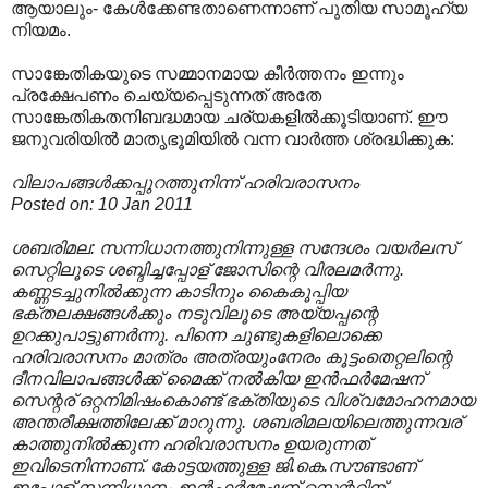
ആയാലും- കേൾക്കേണ്ടതാണെന്നാണ് പുതിയ സാമൂഹ്യ
നിയമം.
സാങ്കേതികയുടെ സമ്മാനമായ കീർത്തനം ഇന്നും
പ്രക്ഷേപണം ചെയ്യപ്പെടുന്നത് അതേ
സാങ്കേതികതനിബദ്ധമായ ചര്യകളിൽക്കൂടിയാണ്. ഈ
ജനുവരിയിൽ മാതൃഭൂമിയിൽ വന്ന വാർത്ത ശ്രദ്ധിക്കുക:
വിലാപങ്ങള്‍ക്കപ്പുറത്തുനിന്ന് ഹരിവരാസനം
Posted on: 10 Jan 2011
ശബരിമല: സന്നിധാനത്തുനിന്നുള്ള സന്ദേശം വയര്‍ലസ്
സെറ്റിലൂടെ ശബ്ദിച്ചപ്പോള് ജോസിന്റെ വിരലമര്‍ന്നു.
കണ്ണടച്ചുനില്‍ക്കുന്ന കാടിനും കൈകൂപ്പിയ
ഭക്തലക്ഷങ്ങള്‍ക്കും നടുവിലൂടെ അയ്യപ്പന്റെ
ഉറക്കുപാട്ടുണര്‍ന്നു. പിന്നെ ചുണ്ടുകളിലൊക്കെ
ഹരിവരാസനം മാത്രം അത്രയുംനേരം കൂട്ടംതെറ്റലിന്റെ
ദീനവിലാപങ്ങള്‍ക്ക് മൈക്ക് നല്‍കിയ ഇന്‍ഫര്‍മേഷന്
സെന്റര് ഒറ്റനിമിഷംകൊണ്ട് ഭക്തിയുടെ വിശ്വമോഹനമായ
അന്തരീക്ഷത്തിലേക്ക് മാറുന്നു. ശബരിമലയിലെത്തുന്നവര്
കാത്തുനില്‍ക്കുന്ന ഹരിവരാസനം ഉയരുന്നത്
ഇവിടെനിന്നാണ്. കോട്ടയത്തുള്ള ജി.കെ.സൗണ്ടാണ്
ഇപ്പോള് സന്നിധാനം ഇന്‍ഫര്‍മേഷന് സെന്ററിന്