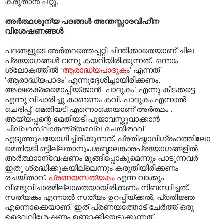
കരുതാൻ പറ്റൂ.
അർത്ഥശൂന്യ പദങ്ങൾ അന്തസ്സാരവിഹീന
വിശേഷണങ്ങൾ
പദങ്ങളുടെ അർത്ഥത്തെപ്പറ്റി ചിന്തിക്കാതെയാണ് ചില
പ്രയോഗങ്ങൾ വന്നു കയറിയിരിക്കുന്നത്.. ഒന്നാം
ശ്ലോകത്തിൽ ‘
ആരാദ്ധ്യപാദുകം
’ എന്നത്
‘ആരാദ്ധ്യപാദം’ എന്നുദ്ദേശിച്ചായിരിക്കണം.
അക്ഷരക്രമമൊപ്പിയ്ക്കാൻ ‘പാദുകം’ എന്നു കിടക്കട്ടെ
എന്നു വിചാരിച്ചു കാണണം കവി. പാദുകം എന്നാൽ
ചെരിപ്പ്, മെതിയടി എന്നൊക്കെയാണ് അർത്ഥം .
അയ്യപ്പന്റെ മെതിയടി പൂജാവസ്തുവാക്കാൻ
ചില്ലറസ്വാതന്ത്ര്യമല്ല രചയിതാവ്
എടുത്തുപയോഗിച്ചിരിക്കുന്നത്. പ്രതിഷ്ഠാവിഗ്രഹത്തിലോ
മെതിയടി ഒട്ടില്ലതാനും.ശബ്ദാലങ്കാരപ്രയോഗങ്ങളിൽ
അർത്ഥാ‍ാന്വേഷണം മുങ്ങിപ്പോകുമെന്നും പാടുന്നവർ
ഇതു ശ്രദ്ധിക്കുകയില്ലെന്നും കരുതിയിരിക്കണം
രചയിതാവ്.
പ്രണയസത്യകം
എന്ന വാക്കും
വീണ്ടുവിചാരമില്ലാതെയായിരിക്കണം നിബന്ധിച്ചത്.
സത്യകം എന്നാൽ സത്യം ഉറപ്പിയ്ക്കൽ, പ്രതിജ്ഞ
എന്നൊക്കെയാണ്. ഇത് പ്രണയത്തോട് ചേർത്ത് ഒരു
ദൈവവിശേഷണം ഉണ്ടാക്കിയെടുക്കുന്നത്