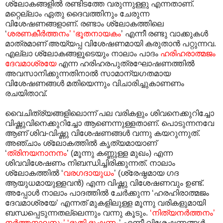
ശ്ലോകങ്ങളിൽ രണ്ടിടത്തേ വരുന്നുള്ളു എന്നതാണ്.
മറ്റെല്ലാം ഏതു ദൈവത്തിനും ചേരുന്ന
വിശേഷണങ്ങളാണ്. രണ്ടാം ശ്ലോകത്തിലെ
‘
ശരണകീർത്തനം’ ‘ഭൂതനായകം
’ എന്നീ രണ്ടു വാക്കുകൾ
മാത്രമാണ് അയ്യപ്പ വിശേഷണമായി കരുതാൻ പറ്റുന്നവ.
എല്ലാ ശ്ലോകങ്ങളൂടെയും നാലാം പാദം
ഹരിഹരാത്മജം
ദേവമാശ്രയേ
എന്ന ഹരിഹരപുത്രഘോഷണത്തിൽ
അവസാനിക്കുന്നതിനാൽ സാമാന്യഗതമായ
വിശേഷണങ്ങൾ മതിയെന്നും വിചാരിച്ചുകാണണം
രചയിതാവ്.
വൈചിത്ര്യങ്ങളിലൊന്ന് പല വരികളും ശിവനെക്കുറിച്ചോ
വിഷ്ണുവിനെക്കുറിച്ചോ ആണെന്നുള്ളതാണ്. പൊടുന്നനവേ
ആണ് ശിവ-വിഷ്ണു വിശേഷണങ്ങൾ വന്നു കയറുന്നുത്.
അഞ്ചാം ശ്ലോകത്തിൽ കൃത്യമായാണ്
‘
ത്രിനയനാനനം
’ (മൂന്നു കണ്ണുള്ള മുഖം) എന്ന
ശിവവിശേഷണം നിബന്ധിച്ചിരിക്കുന്നത്. നാലാം
ശ്ലോകത്തിൽ ‘
വരഗദായുധം
’ (ശ്രേഷ്ഠമായ ഗദ
ആയുധമായുള്ളവൻ) എന്ന വിഷ്ണു വിശേഷണവും ഉണ്ട്.
അപ്പോൾ നാലാം പാദത്തിൽ ചേർക്കുന്ന ‘ഹരഹിരാത്മജം
ദേവമാശ്രയേ’ എന്നത് മുകളിലുള്ള മൂന്നു വരികളുമായി
ബന്ധപ്പെടുന്നതല്ലെന്നും വന്നു കൂടും.
‘നിത്യനർത്തനം’
നർത്തനാലസം’ ‘ഭൂതി ഭൂഷണം
’ എന്നീ വിശേഷണങ്ങൾ