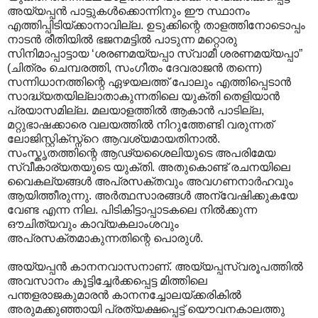
അയ്യപ്പൻ പാട്ടുകൾക്കൊന്നിനും ഈ സ്ഥാനം
എത്തിപ്പിടിയ്ക്കാനാവില്ല. ഉടുക്കിന്റെ താളത്തിനോടൊപ്പം
നാടൻ രീതിയിൽ ഭജനമട്ടിൽ പാടുന്ന മറ്റൊരു
സിനിമാപ്പാട്ടായ ‘ശരണമയ്യപ്പാ സ്വാമീ ശരണമയ്യപ്പാ”
(ചിത്രം ചെമ്പരത്തി, സംഗീതം ദേവരാജൻ തന്നെ)
സന്നിധാനത്തിന്റെ ഏഴയലത്ത് പോലും എത്തിപ്പെടാൻ
സാദ്ധ്യതയില്ലാതാകുന്നതിലെ യുക്തി തെളിയാൻ
പ്രയാസമില്ല. മലയാളത്തിൽ ആകാൻ പാടില്ല,
മറ്റുഭാഷക്കാരെ വലയത്തിൽ നിറുത്തേണ്ടി വരുന്നത്
ലോജിസ്റ്റിക്സ്ന്റെ ആവശ്യമായതിനാൽ.
സംസ്കൃതത്തിന്റെ ആഢ്യശൈലിയുടെ അപരിമേയ
സ്വീകാര്യതയുടെ യുക്തി. അതുകൊണ്ട് രചനയിലെ
വൈകല്യങ്ങൾ അപ്രസക്തവും അവഗണനാർഹവും
ആയിത്തീരുന്നു. അർത്ഥസാരങ്ങൾ അന്വേഷിക്കുകയേ
വേണ്ട എന്ന നില. പിടികിട്ടാ‍പ്പാടകലെ നിൽക്കുന്ന
ഔചിത്യവും കാവ്യകലാംശവും
അപ്രസക്തമാകുന്നതിന്റെ പൊരുൾ.
അയ്യപ്പൻ കാനനവാസനാണ്. അയ്യപ്പസ്വരൂപത്തിൽ
അവസാനം കൂട്ടിച്ചേർക്കപ്പെട്ട മിത്തിലെ
പന്തളരാജകുമാരൻ കാനനച്ചോലയ്ക്കരികിൽ
അരുമക്കുഞ്ഞായി പ്രത്യക്ഷപ്പെട്ട് യൌവനകാലത്തു