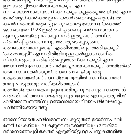
ഈ കൽ‌പ്പിതകവിയെ കമ്പക്കുടി എന്ന
സ്ഥലക്കാരനാകിയാണ്. കമ്പക്കുടി കുളത്തു അയ്യർ എന്ന
പേര് ആധികാരികത ഉറപ്പിക്കാൻ തക്കവണ്ണം ആഢ്യത
കലർന്നതായി. ആലപ്പുഴ പുറക്കാട്ടെ കോന്നയ്ക്കകത്ത്
ജാനകിയമ്മ 1923 ഇൽ രചിച്ചതാണു ഹരിവസാസനം
എന്നും മലയ്ക്കു പോകുന്നവർ ഇതു പാടി അവിടെ
പ്രചരിപ്പിച്ചതാണെന്നും അവരുടെ കുടുംബം
അവകാശവാദവുമായി എത്തിയെങ്കിലും ‘അരിയക്കുടി’
‘ശെമ്മാങ്കുടി’’ എന്ന രീതിയിലുള്ള കർണ്ണാടസംഗീത
വിദഗ്ധരുടെ ചേരിയിൽ‌പ്പെട്ടതാണ് കമ്പക്കുടി എന്ന
തോന്നൽ ഉളവാക്കാൻ പര്യാപ്തമായ കമ്പക്കുടി അയ്യർക്ക്
തന്നെ ഗാനകർത്തുത്വം ദാനം ചെയ്തു. ഒരു
അജ്ഞാതഭക്തൻ സന്ധ്യാവേളയിൽ സന്നിധാനത്ത്
ഇതു പാടുകയും പാടിക്കഴിഞ്ഞുടൻ
അപ്രത്യക്ഷനാകാറുമുണ്ടായിരുന്നു എന്നും സാക്ഷാൽ
പരമശിവൻ തന്നെ ആയിരുന്നു ഇദ്ദേഹം എന്നും ഒരു മിത്
ഹരിവരാസനത്തിനു ഉജ്ജ്വലമായ ദിവ്യപരിവേഷവും
ചാർത്തിക്കൊടുത്തു.
താമസിയാതെ ഹരിവരാസനം കൂടുതൽ ഉയർന്നപദവി
നേടി. 60 കളിലും 70 കളുടെ തുടക്കത്തിലും ശബരിമല
ദർശനത്തെപ്പറ്റി ഭക്തർ എഴുതിയിട്ടുള്ള പുസ്തകങ്ങളിൽ