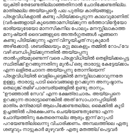
യുക്തി തേടേണ്ടതില്ലാഞ്ഞതിനാൽ ചോദിക്കേണ്ടതില്ല.
മാത്രമല്ല അയ്യപ്പന്റെ പല പുതിയ കാര്യങ്ങളും
പ്രശ്നവിധികളാൽ കണ്ടു പിടിയ്ക്കപ്പെടുന്ന കാലവുമാണിത്.
(വർഷങ്ങളായി കൂടെത്താമസിയ്ക്കുന്ന ഭർത്താവിന്റേയോ
ഭാര്യയുടേയോ മാനസികനില പോലും മനസ്സിലാകാത്ത
മനുഷ്യൻ ദൈവങ്ങളുടെ അന്തർഗ്ഗതങ്ങൾ എങ്ങനെ
കണ്ടു പിടിയ്ക്കുന്നു എന്ന് വിസ്മയിച്ചത് സുകുമാർ
അഴിക്കോട്). ശബരിമലയും മറ്റു മലകളും തമ്മിൽ റോപ് വേ
വഴി ബന്ധിപ്പിയ്ക്കുന്നതിൽ അയ്യപ്പനു
താൽ‌പ്പര്യമുണ്ടെന്ന് വരെ പ്രശ്നവിധിയിൽ തെളിയിക്കപ്പെട്ട
സ്ഥിതിക്ക് ഉറങ്ങുന്നതിനു മുൻപ് ഒരു താരാട്ടു കേട്ടേയ്ക്കാം
എന്ന ലളിതചോദന അയ്യപ്പനു തോന്നിയെന്ന്
പ്രശ്നവിധിയിൽ വെളിപ്പെട്ടെങ്കിൽ മനസ്സിലാക്കാവുന്നതേ
ഉള്ളു. താരാട്ടു പാടി ദൈവങ്ങളെ ഉറക്കുന്ന അനുഷ്ഠാനം
തെലുങ്ക് തമിഴ് പാരമ്പര്യങ്ങളിൽ ഉണ്ടു താനും.
“ഊഞ്ഞാൽ സേവ” എന്ന ക്ഷേത്രാചാരം. അയ്യപ്പനെ
ഉറക്കുന്ന താരാട്ടാണെങ്കിൽ അത് സോപാനപ്പടിയിൽ
മാത്രം മന്ദ്രമായി ആലപിക്കേണ്ടതല്ലേ, മൈക്കിൽ കൂടി
ഉച്ചത്തിൽ പ്രക്ഷേപണം ചെയ്യേണ്ടതുണ്ടോ എന്ന
ചോദ്യത്തിനു ഭകതരെന്നല്ല ആരും ഇന്ന് മറുപടി
പറയേണ്ടതില്ലെന്നു വിചാരിക്കണം. അമ്പലത്തിലെ ഏതു
ശബ്ദവും നാട്ടുകാർ മുഴുവൻ- എതു മതത്ത്ല് പെട്ടവർ