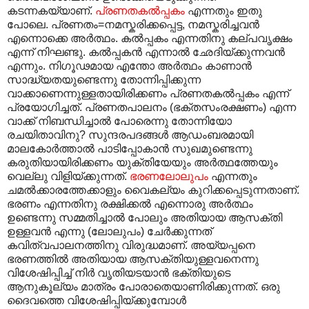
കടന്നകയ്യാണ്.
പ്രണതകൽപ്പകം
എന്നതും ഇതു
പോലെ. പ്രണതം=നമസ്കരിക്കപ്പെട്ട, നമസ്കരിച്ചവൻ
എന്നൊക്കെ അർത്ഥം. കൽ‌പ്പകം എന്നതിനു കല്പവൃക്ഷം
എന്ന് നിഘണ്ടു. കൽ‌പ്പകൻ എന്നാൽ ഛേദിയ്ക്കുന്നവൻ
എന്നും. നിഗൂഢമായ എന്തോ അർത്ഥം കാണാൻ
സാദ്ധ്യതയുണ്ടെന്നു തോന്നിപ്പിക്കുന്ന
വാക്കാണെന്നുള്ളതായിരിക്കണം പ്രണതകൽ‌പ്പകം എന്ന്
പ്രയോഗിച്ചത്. പ്രണതപാലനം (ഭക്തസംരക്ഷണം) എന്ന
വാക്ക് നിബന്ധിച്ചാൽ പോരെന്നു തോന്നിയോ
രചയിതാവിനു? സുന്ദരപദങ്ങൾ ആഡംബരമായി
മാലകോർത്താൽ പാടിപ്പോകാൻ സുഖമുണ്ടെന്നു
കരുതിയായിരിക്കണം യുക്തിയേയും അർത്ഥത്തേയും
വെല്ലു വിളിയ്ക്കുന്നത്.
ഭരണലോലുപം
എന്നതും
ചമൽക്കാരത്തേക്കാളും വൈകല്യം കുറിക്കപ്പെടുന്നതാണ്.
ഭരണം എന്നതിനു രക്ഷിക്കൽ എന്നൊരു അർത്ഥം
ഉണ്ടെന്നു സമ്മതിച്ചാൽ പോലും അതിയായ ആസക്തി
ഉള്ളവൻ എന്നു (ലോലുപം) ചേർക്കുന്നത്
കവിത്വപാലനത്തിനു വിരുദ്ധമാണ്. അയ്യപ്പനെ
ഭരണത്തിൽ അതിയായ ആസക്തിയുള്ളവനെന്നു
വിശേഷിപ്പിച്ച് നിർ വൃതിയടയാൻ ഭക്തിയുടെ
ആനുകൂല്യം മാത്രം പോരാതെയാണിരിക്കുന്നത്. ഒരു
ദൈവത്തെ വിശേഷിപ്പിയ്ക്കുമ്പോൾ