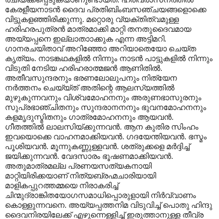
കേരളീയനാടൻ ദൈവ പ്രതിബിംബസഞ്ചയങ്ങളൊക്കെ
വിട്ടുകളഞ്ഞിരിക്കുന്നു. മറ്റൊരു വ്യക്തിത്വമുള്ള
ഹരിഹരപുത്രൻ മാത്രമാക്കി മാറ്റി തനതുദൈവമായ
അയ്യപ്പനെ ഇല്ലാതാ‍ാക്കുക എന്ന അട്ടിമറി.
ഗാനരചയിതാവ് അറിഞ്ഞോ അറിയാതെയോ ചെയ്ത
കൃത്യം. നാടങ്കഥകളിൽ നിന്നും നാടൻ പാട്ടുകളിൽ നിന്നും
വിടുതി നേടിയ ഹരിഹരാത്മജൻ ആണിതിൽ.
അതീവസുന്ദരനും ഭരണലോലുപനും നിത്യേന
നർത്തനം ചെയ്യ്ത് അതിന്റെ ആലസ്യത്തിൽ
മുഴുകുന്നവനും വിശ്വമോഹനനും അരുണഭാസുരനും
സുപ്രഭാഞ്ചിതനും സുന്ദരാനനനും ഭുവനമോഹനനും
കളമൃദുസ്മിതനും ഗാത്രമോഹനനും ആയവൻ.
ഗീതത്തിൽ ലാലസിയ്ക്കുന്നവൻ. ആന കുതിര സിംഹം
ഇവയൊക്കെ വാഹനമാക്കിയവൻ. ഗദയേന്തിയവൻ. ഭസ്മം
പൂശിയവൻ. മൂന്നുകണ്ണുള്ളവൻ. ശത്രുക്കളെ മർദ്ദിച്ച്
ജയിക്കുന്നവൻ. വേദസാരം ഭൂഷണമാക്കിയവൻ.
അതുമാത്രമല്ല പ്രണയസത്യകനായി
മാറ്റിയിരിക്കയാണ് നിത്യബ്രഹ്മചാരിയായി
മാളികപ്പുറത്തമ്മയെ നിരാകരിച്ച്
ചിന്മുദ്രാങ്കിതയോഗസമാധിപ്പൊരുളായി നിർവ്വാണം
കൊള്ളുന്നവനെ. അയ്യപ്പത്തനിമ വിടുവിച്ച് പൊതു ഹിന്ദു
ദൈവനിരയിലേക്ക് എഴുന്നെള്ളിച്ച് ഇരുത്താനുള്ള തീവ്ര