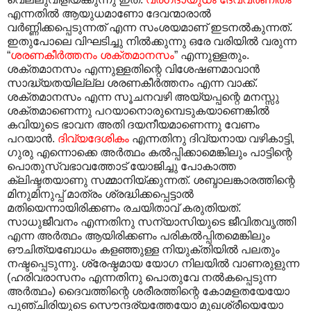
എന്നതിൽ ആയുധമാണോ ദേവന്മാരാൽ
വർണ്ണിക്കപ്പെടുന്നത് എന്ന സംശയമാണ് ഇടനൽകുന്നത്.
ഇതുപോലെ വിഘടിച്ചു നിൽക്കുന്നു ഒരേ വരിയിൽ വരുന്ന
“
ശരണകീർത്തനം ശക്തമാനസം
” എന്നുള്ളതും.
ശക്തമാനസം എന്നുള്ളതിന്റെ വിശേഷണമാവാൻ
സാദ്ധ്യതയില്ല്ല ശരണകീർത്തനം എന്ന വാക്ക്.
ശക്തമാനസം എന്ന സൂചനവഴി അയ്യപ്പന്റെ മനസ്സു
ശക്തമാണെന്നു പറയാനൊരുമ്പെടുകയാണെങ്കിൽ
കവിയുടെ ഭാവന അതി ദയനീയമാണെന്നു വേണം
പറയാൻ.
ദിവ്യദേശികം
എന്നതിനു ദിവ്യനായ വഴികാട്ടി,
ഗുരു എന്നൊക്കെ അർത്ഥം കൽ‌പ്പിക്കാമെങ്കിലും പാട്ടിന്റെ
പൊതുസ്വഭാവത്തോട് യോജിച്ചു പോകാത്ത
ക്ലിഷ്ടതയാണു സമ്മാനിയ്ക്കുന്നത്. ശബ്ദാലങ്കാരത്തിന്റെ
മിനുമിനുപ്പ് മാത്രം ശ്രദ്ധിക്കപ്പെട്ടാൽ
മതിയെന്നായിരിക്കണം രചയിതാവ് കരുതിയത്.
സാധുജീവനം എന്നതിനു സന്യാസിയുടെ ജീവിതവൃത്തി
എന്ന അർത്ഥം ആയിരിക്കണം പരികൽ‌പ്പിതമെങ്കിലും
ഔചിത്യബോധം കളഞ്ഞുള്ള നിയുക്തിയിൽ പലതും
നഷ്ടപ്പെടുന്നു. ശ്രേഷ്ഠമായ യോഗ നിലയിൽ വാണരുളുന്ന
(ഹരിവരാസനം എന്നതിനു പൊതുവേ നൽകപ്പെടുന്ന
അർത്ഥം) ദൈവത്തിന്റെ ശരീരത്തിന്റെ കോമളതയേയോ
പുഞ്ചിരിയുടെ സൌന്ദര്യത്തേയോ മുഖശ്രീയെയോ