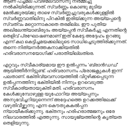
ആണ് പച്ചമല പവിഴമലവാസനു നിർമ്മിച്ചു
നൽകിയിരിക്കുന്നത്. സ്വർണ്ണം കൊണ്ടു മൂടിയ
മേൽക്കൂരയ്ക്കു താഴെ സ്വർണ്ണച്ചുവരുകൾക്കുള്ളിൽ
സ്വർണ്ണവാതിലിനു പിറകിൽ ഇരിയ്ക്കുന്ന അയ്യപ്പന്റെ
സ്വത്വം മറ്റൊന്നാകാതെ തരമില്ല. ഈ പുതിയ
അഖിലേന്ത്യാബിരുദം അയ്യപ്പൻ സ്വീകർച്ചു എന്നതിന്റെ
തെളിവ് പ്രഘോഷണമാണ് ഇത് കേട്ടേ അദ്ദേഹം ഉറങ്ങൂ
എന്ന് കഥ കെട്ടിച്ചമയക്കലിലൂടെ സാധിച്ചെടുത്തിരിക്കുന്നത്.
തന്നെ നിത്യനർത്തകനാക്കിയതിൽ
ഹരിവരാസനയോഗിക്ക് പരാതിയില്ലത്രെ.
എറ്റവും സ്വീകാര്യമായ ഈ ഉൽ‌പ്പന്നം ‘ബ്രാൻഡഡ്’
ആയിത്തീർന്നിട്ടുണ്ട്. ഹരിവരാസനം പ്രോജക്റ്റുകൾ ഇന്ന്
പലതാണ്. ഭക്തിവ്യവസായത്തിൽ വിറ്റഴിക്കപ്പെടുന്ന
ഉൽ‌പ്പന്നത്തിനു ഭക്തിയിൽ നിന്നും ഉറവെടുത്ത
സ്വീകാര്യതായുക്തി മതി. ഹരിവരാസനം
കേൾക്കുമ്പോഴുള്ള യൂഫോറിയ അയ്യപ്പനും
അനുഭവിച്ചറിയുന്നെന്ന് അദ്ദേഹത്തെ ഉറക്കത്തിലേക്ക്
വഴുതിവീഴ്ത്തുന്നു എന്ന കൌതുകകൽ‌പ്പന
ന്യായീകരിക്കുന്നു. ഭക്തനും ഹരിഹരാത്മജനും ഒരേ
നിലവാരത്തിൽ എത്തുന്നു. സായൂജ്യത്തിന്റെ കൃത്യത
തെളിയുന്നു.