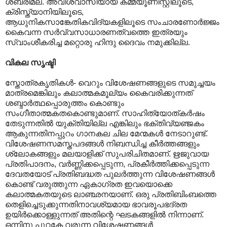
ശബരിമല. അവിശ്വാസിയായ കമ്മ്യൂണിസ്റ്റിലൂടെ,
ക്രിസ്ത്യാനിയിലൂടെ,
ആധുനികസാങ്കേതികവിദ്യകളിലൂടെ സംചാരണോർജ്ജം
കൈവന്ന സർവ്വസാധാരണത്വത്തെ ഇത്രയും
സ്വാംശീകരിച്ച മറ്റൊരു ഹിന്ദു ദൈവം നമുക്കില്ല.
വികല സൃഷ്ടി
സ്തോത്രകൃതികൾ- വെറും വിശേഷണങ്ങളുടെ സമുച്ചയം
മാത്രമെങ്കിലും കലാത്മകമൂല്യം കൈവരിക്കുന്നത്
ശബ്ദാർത്ഥപ്പൊരുത്തം കൊണ്ടും
സംഗീതാത്മകതകൊണ്ടുമാണ്. സാഹിത്യോത്കർഷം
തേടുന്നതിൽ യുക്തിയില്ല എങ്കിലും ഭക്തിവ്യഞ്ജകം
ആകുന്നതിനപ്പുറം ഗാനകല ചില മേന്മകൾ നേടാറുണ്ട്.
വിശേഷണസമസ്തപദങ്ങൾ നിബന്ധിച്ച കീർത്തങ്ങളും
ശ്ലോകങ്ങളും മലയാളിക്ക് സുപരിചിതമാണ്. ഋജുവായ
പ്രതിപാദനം, വർണ്ണിക്കപ്പെടുന്ന, പ്രകീർത്തിക്കപ്പെടുന്ന
ദേവതയോട് പ്രതിബദ്ധത പുലർത്തുന്ന വിശേഷണങ്ങൾ
കൊണ്ട് വരുത്തുന്ന ഏകാഗ്രത ഇവയൊക്കെ
കലാത്മകതയുടെ ലാഞ്ഛനയാണ്. ഒരു പ്രതിബിംബത്തെ
തെളിച്ചെടുക്കുന്നതിനാവശ്യമായ ഭാവരൂപഭദ്രത
ഉയിർക്കൊള്ളുന്നത് അതിന്റെ ഘടകങ്ങളിൽ നിന്നാണ്.
ഒന്നിനു പുറകേ വരുന്ന വിശേഷണങ്ങൾ