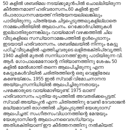
50 കളിൽ ശബരിമല നടയ്ക്കുമുൻപിൽ ചൊല്ലിയിരുന്ന
കീർത്തനമാണ് ഹരിവരാസനം.60 കളിൽ ഇത്
ദീപാരാ‍ാധനസമയത്ത് നിത്യേനയല്ലെങ്കിലും
പാടിയിരുന്നു. പ്രത്യേക ചിട്ടപ്പെടുത്തലുകളില്ലാതെ
നാമജപരീതിയിൽ ആലാപനം. റെക്കോർഡിങ്ങുകൾ
ഇല്ലാതിരുന്നെങ്കിലും വായ്മൊഴി വഴക്കത്തിൽ ചില
വീടുകളിലെ സന്ധ്യാനാമജപത്തിൽ ഉൾപ്പെടാനും
ഇടയായി ഹരിവരാസനം. ശബരിമലയിൽ നിന്നും കേട്ടു
പഠിച്ച് വീടുകളിൽ എത്തിച്ചവരുടെ ലളിതഭക്തിപ്രവൃത്തി.
1940 കളിൽ മുതൽ സന്നിധാനത്ത് ഇതു പാടിയിരുന്ന വി.
ആർ. ഗോപാലമേനോന്റെ നിര്യാണത്തിനു ശേഷം 50
കളിൽ മേൽശാന്തി തന്നെ ആലപിച്ചിരുന്നു എന്ന
കേട്ടുകേൾവിയിൽ ചരിത്രത്തിന്റെ ഒരു വെള്ളിരേഖ
കണ്ടേയ്ക്കാം. 1955 ഇൽ സ്വാമി വിമോചനാനന്ദ
അയ്യപ്പസന്നിധിയിൽ ആലപിച്ചിരുന്നതായും
പഴമക്കാരുടെ വായ്മൊഴിയുണ്ട്. 1975 ലാണ്
ഹരിവരാസനം പുതിയ രൂപത്തിൽ അവതരിക്കപ്പെട്ടത്.
സ്വാമി അയ്യപ്പൻ എന്ന ചിത്രത്തിനു വേണ്ടി ദേവരാജൻ
മദ്ധ്യമാവതി രാഗത്തിൽ ചിട്ടപ്പെടുത്തി യേശുദാസ്
ആലപിച്ചത്. സംഗീതസംവിധാനത്തിന്റെ മേന്മയും
യേശുദാസിന്റെ ആലാപനവൈദഗ്ധ്യവും
അതിശക്തിയാണ് ഈ കീർത്തനത്തിനു നൽകിയത്.