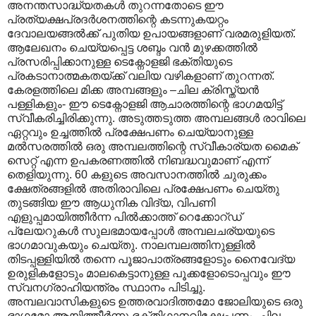
അനന്തസാദ്ധ്യതകൾ തുറന്നതോടെ ഈ
പ്രത്യക്ഷപ്രദർശനത്തിന്റെ കടന്നുകയറ്റം
ദേവാലയങ്ങൽക്ക് പുതിയ ഉപായങ്ങളാണ് വരമരുളിയത്.
ആലേഖനം ചെയ്യപ്പെട്ട ശബ്ദം വൻ മുഴക്കത്തിൽ
പ്രസരിപ്പിക്കാനുള്ള ടെക്നോളജി ഭക്തിയുടെ
പ്രകടാനാത്മകതയ്ക്ക് വലിയ വഴികളാണ് തുറന്നത്.
കേരളത്തിലെ മിക്ക അമ്പങ്ങളും –ചില ക്രിസ്ത്യൻ
പള്ളികളും- ഈ ടെക്നോളജി ആചാരത്തിന്റെ ഭാഗമയിട്ട്
സ്വീകരിച്ചിരിക്കുന്നു. അടുത്തടുത്ത അമ്പലങ്ങൾ രാവിലെ
ഏറ്റവും ഉച്ചത്തിൽ പ്രക്ഷേപണം ചെയ്യാനുള്ള
മൽസരത്തിൽ ഒരു അമ്പലത്തിന്റെ സ്വീകാര്യത മൈക്
സെറ്റ് എന്ന ഉപകരണത്തിൽ നിബദ്ധവുമാണ് എന്ന്
തെളിയുന്നു. 60 കളുടെ അവസാനത്തിൽ ചുരുക്കം
ക്ഷേത്രങ്ങളിൽ അതിരാവിലെ പ്രക്ഷേപണം ചെയ്തു
തുടങ്ങിയ ഈ ആധുനിക വിദ്യ, വിപണി
എളുപ്പമായിത്തീർന്ന പിൽക്കാത്ത് റെക്കോറ്ഡ്
പ്ലേയറുകൾ സുലഭമായപ്പോൾ അമ്പലചര്യയുടെ
ഭാഗമാവുകയും ചെയ്തു. നാലമ്പലത്തിനുള്ളിൽ
തിടപ്പള്ളിയിൽ തന്നെ പൂജാപാത്രങ്ങളോടും നൈവേദ്യ
ഉരുളികളോടും മാലകെട്ടാനുള്ള പൂക്കളോടൊപ്പവും ഈ
സ്വനഗ്രാഹിയന്ത്രം സ്ഥാനം പിടിച്ചു.
അമ്പലവാസികളുടെ ഉത്തരവാദിത്തമോ ജോലിയുടെ ഒരു
ഭാഗമോ ആയിത്തീർന്നു ഭക്തിഗാനവിക്ഷേപണം. ചില