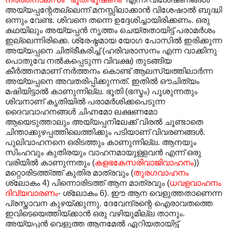
അയ്യപ്പന്റേതല്ലെന്ന് മനസ്സിലാക്കാൻ വിശേഷാൽ ബുദ്ധി
ഒന്നും വേണ്ട. ശിവനെ തന്നെ ഉദ്ദേശിച്ചായിരിക്കണം. ഒരു
കഥയിലും അയ്യപ്പൻ നൃത്തം ചെയ്തതായിട്ട് പരാമർശം
ഇല്ലെന്നിരിക്കെ. ശ്രേഷ്ഠമായ യോഗ പോസിൽ ഇരിക്കുന്ന
അയ്യപ്പനെ ചിത്രീകരിച്ച് (ഹരിവരാസനം എന്ന വാക്കിനു
പൊതുവേ നൽകപ്പെടുന്ന വിവക്ഷ) തുടങ്ങിയ
കീർത്തനമാണ് നർത്തനം കൊണ്ട് ആലസ്യത്തിലാർന്ന
അയ്യപ്പനെ അവതരിപ്പിക്കുന്നത്. ഇതിൽ ഔചിത്യം
മഷിയിട്ടാൽ കാണുന്നില്ല. ഭൂതി (ഭസ്മം) പൂശുന്നതും
ശിവനാണ് കൃതിയിൽ പരാമർശിക്കപെടുന്ന
ദൈവവാഹനങ്ങൾ ചിഹ്നമോ ലക്ഷണമോ
ആയെടുത്താലും അയ്യപ്പനിലേക്ക് വിരൽ ചൂണ്ടാതെ
ചിന്താക്കുഴപ്പത്തിലെത്തിക്കും പടിയാണ് വിവരണങ്ങൾ.
പുലിവാഹനനെ ഒരിടത്തും കാണുന്നില്ല. ആനയും
സിംഹവും കുതിരയും വാഹനമായുള്ളവൻ എന്ന് ഒരു
വരിയിൽ കാണുന്നതും (
കളഭകേസരിവാജിവാഹനം
))
മറ്റൊരിടത്ത്ത്ത് കുതിര മാത്രവും (
തുരഗവാഹനം
ശ്ലോകം 4) പിന്നൊരിടത്ത് ആന മാത്രവും (
ധവളവാഹനം
ദിവ്യവാരണം
- ശ്ലോകം 6). ഈ ആന വെളുത്തതാണെന്ന
പ്രസ്താവന കുഴയ്ക്കുന്നു. ദേവേന്ദ്രന്റെ ഐരാവതത്തെ
ഇവിടെയെത്തിയ്ക്കാൻ ഒരു വഴിയുമില്ല താനും.
അയ്യപ്പൻ വെളുത്ത ആനമേൽ ഏറിയതായിട്ട്