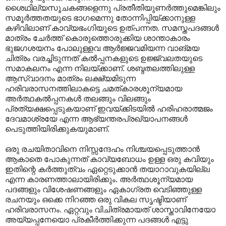
ശൈഥില്യസൂചകങ്ങളെന്നു പ്രതീതിയുണർത്തുമെങ്കിലും
സമൂർത്തതയുടെ ഭാഗമെന്നു തോന്നിപ്പിയ്ക്കാനുള്ള
കഴിവിലാണ് കാവ്യഭംഗിയുടെ ഉത്പന്നത. സമസ്തപദങ്ങൾ
മാത്രം ചേർത്ത് കൊരുത്തൊരുക്കിയ ശാന്താകാരം
ഭുജഗശയനം പോലുള്ളവ ആർജ്ജവമിയന്ന വാങ്മയ
ചിത്രം വരച്ചിടുന്നത് കൽ‌പ്പനകളുടെ ഉജ്ജ്വലതയുടെ
സമാകലനം എന്ന നിലയ്ക്കാണ്. ശബ്ദതലത്തിലുള്ള
ആസ്വാദനം മാത്രം ലക്ഷ്യമിടുന്ന
ഹരിവരാസനത്തിലാകട്ടെ ചമത്കാരശൂന്യമായ
അർത്ഥകൽ‌പ്പനകൾ തലങ്ങും വിലങ്ങും
പ്രത്യക്ഷപ്പെടുകയാണ് ഇവയ്ക്കിടയിൽ ഹരിഹരാത്മജം
ദേവമാശ്രയേ എന്ന ആഭ്യന്തരപ്രഖ്യാപനങ്ങൾ
പെടുത്തിയിരിക്കുകയുമാണ്.
ഒരു രചയിതാവിനെ നിസ്സന്ദേഹം നിശ്ചയപ്പെടുത്താൻ
ആകാതെ പോകുന്നത് കാവ്യബോധം ഉള്ള ഒരു കവിയും
ഇതിന്റെ കർത്തുത്വം ഏറ്റെടുക്കാൻ തയാറാവുകയില്ല
എന്ന കാരണത്താലായിരിക്കും. അർത്ഥശൂന്യമായ
പദങ്ങളും വിശേഷണങ്ങളും ഏകാഗ്രത വെടിഞ്ഞുള്ള
രചനയും ഒക്കെ നിറഞ്ഞ ഒരു വികല സൃഷ്ടിയാണ്
ഹരിവരാസനം. ഏറ്റവും വിചിത്രമായത് ശാസ്താവിനേയോ
അയ്യപ്പനേയൊ പ്രകീർത്തിക്കുന്ന പദങ്ങൾ എട്ടു