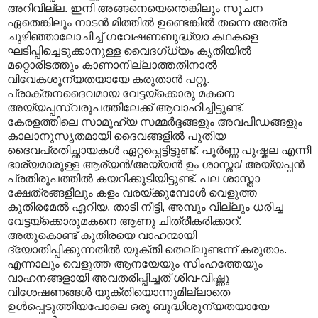
അറിവില്ല. ഇനി അങ്ങനെയെന്തെങ്കിലും സൂചന
ഏതെങ്കിലും നാടൻ മിത്തിൽ ഉണ്ടെങ്കിൽ തന്നെ അത്ര
ചുഴിഞ്ഞാലോചിച്ച് ഗവേഷണബുദ്ധ്യാ കഥകളെ
ഘടിപ്പിച്ചെടുക്കാനുള്ള വൈദഗ്ധ്യം കൃതിയിൽ
മറ്റൊരിടത്തും കാണാനില്ലാത്തതിനാൽ
വിവേകശൂന്യതയായേ കരുതാൻ പറ്റൂ.
പ്രാക്തനദൈവമായ വേട്ടയ്ക്കൊരു മകനെ
അയ്യപ്പസ്വരൂപത്തിലേക്ക് ആവാഹിച്ചിട്ടുണ്ട്.
കേരളത്തിലെ സാമൂഹ്യ സമ്മർദ്ദങ്ങളും അവപീഡങ്ങളും
കാലാനുസൃതമായി ദൈവങ്ങളിൽ പുതിയ
ദൈവപ്രതിച്ഛായകൾ ഏറ്റപ്പെട്ടിട്ടുണ്ട്. പൂർണ്ണ പുഷ്കല എന്നീ
ഭാര്യമാരുള്ള ആര്യൻ/അയ്യൻ ഉം ശാസ്താ/ അയ്യപ്പൻ
പ്രതിരൂപത്തിൽ കയറിക്കൂടിയിട്ടുണ്ട്. പല ശാസ്താ
ക്ഷേത്രങ്ങളിലും കളം വരയ്ക്കുമ്പോൾ വെളുത്ത
കുതിരമേൽ ഏറിയ, താടി നീട്ടി, അമ്പും വില്ലും ധരിച്ച
വേട്ടയ്ക്കൊരുമകനെ ആണു ചിത്രീകരിക്കാറ്.
അതുകൊണ്ട് കുതിരയെ വാഹന്മായി
ദ്യോതിപ്പിക്കുന്നതിൽ യുക്തി തെല്ലുണ്ടന്ന് കരുതാം.
എന്നാലും വെളുത്ത ആനയേയും സിംഹത്തേയും
വാഹനങ്ങളായി അവതരിപ്പിച്ചത് ശിവ-വിഷ്ണു
വിശേഷണങ്ങൾ യുക്തിയൊന്നുമില്ലാതെ
ഉൾപ്പെടുത്തിയപോലെ ഒരു ബുദ്ധിശൂന്യതയായേ