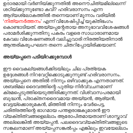
ഉദാരമായി വർണിയ്ക്കുന്നതിൽ അനൌചിത്യമില്ലെന്ന്
ശഠിയ്ക്കുന്നുണ്ടോ കവി? ഹരിവരാസനം എന്ന
ആദ്യശ്ലോകത്തിൽ തന്നെയാണ് മൂന്നാം വരിയിൽ
‘
നിത്യനർത്തനം
’ എന്ന് വിശേഷിപ്പിച്ച് യുക്തിഭംഗം
കൊണ്ടാടിയത്. അയ്യപ്പന്റേതായ അനുഭാവവിശേഷങ്ങൾ
പരാമർശിക്കുന്നതിനു പകരം വളരെ സാധാരാണമായ
കേവല വിശേഷണങ്ങൾ വലിച്ചുവാരി നിരത്തിയതിനാൽ
ആന്തരികരൂപഘടന തന്നെ ചിതറിപ്പോയിരിക്കയാണ്.
അയ്യപ്പനെ പടിയിറക്കുമ്പോൾ
ഈ വൈകല്യങ്ങൾക്കിടയിലും ചില പ്രത്യേക
ഉദ്ദേശങ്ങൾ നിറവേറ്റിക്കൊടുക്കുന്നുണ്ട് ഹരിവരാസനം.
അയ്യപ്പനെ അതിൽ നിന്നും ഒഴിവാക്കുക എന്നതാണത്.
ശബരിമല ദൈവത്തിന്റെ പുതിയ നിർവ്വചനമാണ്
ക്രമപ്പെടുത്തിയെടുത്തിരിക്കുന്നത്. വിശ്വാസപരമായി
ബുദ്ധൻ, പ്രാക്തനദൈവമായ അയ്യൻ, ആര്യൻ,
വേട്ടയ്ക്കൊരുമകൻ, മിത്തിൽ നിന്നും വേർപെട്ട,
ചരിത്രത്തിന്റെ ഭാഗമായ പന്തളരാജകുമാരൻ ഈ
വ്യക്തിത്വങ്ങളെല്ലാം ആരോപിതമായതാണ് ശാസ്താവ്
അല്ലെങ്കിൽ അയ്യപ്പൻ. പലദൈവവ്യക്തിത്വങ്ങളുടെ
സങ്കലനമാണ് അയ്യപ്പസങ്കൽ‌പ്പം എങ്കിലും ഇവയേല്ലാം