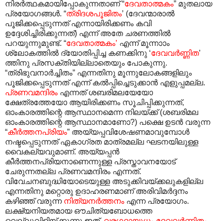
നിരർത്ഥകമായിപ്പോകുന്നതാണ് “
ദേവതാത്മകം
” മുതലായ
പ്രയോഗങ്ങൾ. “
ത്രിദശപൂജിതം
’ (ദേവന്മാരാൽ
പൂജിക്കപ്പെടുന്നത് എന്നായിരിക്കണം കവി
ഉദ്ദേശിച്ചിരിക്കുന്നത്) എന്ന് അതേ ചരണത്തിൽ
പറയുന്നുമുണ്ട്. “
ദേവതാത്മകം’
എന്ന് മൂന്നാ‍ാം
ശ്ലോകത്തിൽ ദ്യോതിപ്പിച്ച കണക്കിനു ‘
ദേവവർണ്ണിത
’
ത്തിനു പ്രസക്തിയില്ലാതെയും പോകുന്നു.
“ത്രിഭുവനാർച്ചിതം” എന്നതിനു മൂന്നുലോകങ്ങളിലും
പൂജിക്കപ്പെടുന്നത് എന്ന് കൽ‌പ്പിച്ചെടുക്കാൻ എളുപ്പമല്ല.
പ്രണവമന്ദിരം
എന്നത് ശബരിമലയേയോ
ക്ഷേത്രത്തേയോ ആയിരിക്കണം സൂചിപ്പിക്കുന്നത്,
ഓംകാരത്തിന്റെ ആസ്ഥാനമെന്ന നിലയ്ക്ക് (ശബരിമല
ഓംകാരത്തിന്റെ ആസ്ഥാനമാണോ?) പക്ഷെ ഉടൻ വരുന്ന
“
കീർത്തനപ്രിയം
” അയ്യപ്പവിശേഷണമാവുമ്പോൾ
നഷ്ടപ്പെടുന്നത് ഏകാഗ്രത മാത്രമല്ല ഘടനയിലുള്ള
വൈകല്യവുമാണ്. അയ്യപ്പൻ
കീർത്തനപ്രിയനാണെന്നുള്ള പ്രസ്താവനയോട്
ചേരുന്നതല്ല പ്രണവമന്ദിരം എന്നത്.
വിവേചനബുദ്ധിയോടെയുള്ള അടുക്കിവയ്ക്കലുകളില്ല
എന്നതിനു മറ്റൊരു ഉദാഹരണമാണ് അരിവിമർദ്ദനം
കഴിഞ്ഞ് വരുന്ന
നിത്യനർത്തനം
എന്ന പ്രയോഗം.
ലക്ഷ്യനിയതമായ ഔചിത്യബോധത്തെ
വെല്ലുവിളിയ്ക്കുന്നു ഇത്.
വരഗദായുധം ദേവവർണിതം