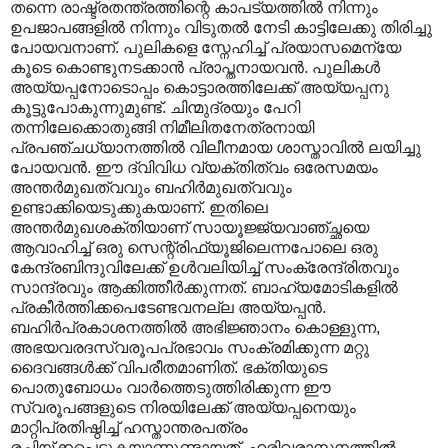
തന്നെ രാഷ്ട്രതന്ത്രത്തിന്റെ കാപട്യത്തിൽ നിന്നും
ഉപജാപങ്ങളിൽ നിന്നും വിടുതൽ നേടി കാട്ടിലേക്കു തിരിച്ചു
പോയവനാണ്. പുലികളെ സ്നേഹിച്ച് പ്രയാസമെന്യേ
കൂടെ കൊണ്ടുനടക്കാൻ പ്രാപ്തനായവൻ. പുലികൾ
അയ്യപ്പനോടൊപ്പം കൊട്ടാരത്തിലേക്ക് അയ്യപ്പനു
കൂട്ടുപോകുന്നുമുണ്ട്. ചിന്മുദ്രയും പേറി
തന്നിലേക്കൊതുങ്ങി നിമീലിതനേത്രനായി
പ്രപഞ്ചധ്യാനത്തിൽ വിലീനമായ ശാസ്താവിൽ ലയിച്ചു
പോയവൻ. ഈ ദ്വിവിധ വ്യക്തിത്വം ഒരേസമയം
അന്തർമുഖത്വവും ബഹിർമുഖത്വവും
ഉണ്ടാക്കിയെടുക്കുകയാണ്. ഇതിലെ
അന്തർമുഖശക്തിയാണ് സായൂജ്ജ്യവാഞ്ച്ഛയെ
ആവാഹിച്ച് ഒരു സെന്റ്രിഫ്യൂജിലെന്നപോലെ ഒരു
കേന്ദ്രബിന്ദുവിലേക്ക് ഉൾവലിയിച്ച് സംക്രേന്ദ്രിതവും
സാന്ദ്രവും ആക്കിത്തീർക്കുന്നത്. ബാഹ്യമോടികളിൽ
പ്രകീർത്തിക്കപെടേണ്ടവനല്ല അയ്യപ്പൻ.
ബഹിർപ്രകാശനത്തിൽ അഭിജ്ഞാനം കൊള്ളുന്ന,
അഭയവരദസ്വരൂപപ്രഭാവം സംക്രമിക്കുന്ന മറ്റു
ദൈവങ്ങൾക്ക് വിപരീതമാണിത്. ഭക്തിയുടെ
പൊതുബോധം വാർത്തെടുത്തിരിക്കുന്ന ഈ
സ്വരൂപങ്ങളുടെ നിരയിലേക്ക് അയ്യപ്പനെയും
മാറ്റിപ്രതിഷ്ഠിച്ച് ഹസ്താന്തരപത്രം
രചിയ്ക്കപ്പെടുകയാണുണ്ടായത്. ഹരിവരാസനത്തിൽ