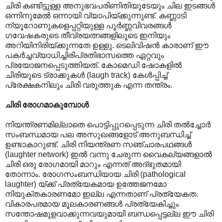
ചിരി കണ്ടിട്ടുള്ള അനുഭവപരിണിതിയുടേയും ചില ഇടങ്ങൾ
ഒന്നിനുമേൽ ഒന്നാ‍യി വ്യാപിയ്ക്കുന്നുണ്ട്. കണ്ണാടി
ന്യൂറോണുകളെപ്പറ്റിയുള്ള പൂർണ്ണവിവരങ്ങൾ
ഗവേഷകരുടെ തീവ്രയത്നങ്ങളിലൂടെ ഇനിയും
അറിയിനിരിയ്ക്കുന്നതേ ഉള്ളു. ടെലിവിഷൻ കാരാണ് ഈ
പകർച്ചവ്യാധിച്ചിരിപ്രതിഭാസത്തെ ഏറ്റവും
പ്രയോജനപ്പെടുത്തിയത്. കോമെഡി ഷോകളിൽ
ചിരിയുടെ ട്രാക്കുകൾ (laugh track) കേൾ‌പ്പിച്ച്
പ്രേക്ഷകനിലും ചിരി വരുത്തുക എന്ന തന്ത്രം.
ചിരി രോഗമാകുമ്പോൾ
നിയന്ത്രണമില്ലാതെ പൊട്ടിപ്പുറപ്പെടുന്ന ചിരി തൽച്ചോർ
സംബന്ധമായ പല അസുഖങ്ങളോട് അനുബന്ധിച്ച്
ഉണ്ടാകാറുണ്ട്. ചിരി നിയന്ത്രണ സഞ്ചാരപഥങ്ങൾ
(laughter network) ഇൽ വന്നു ചേരുന്ന വൈകല്യങ്ങളാൽ
ചിരി ഒരു രോഗമായി മാറും എന്നത് അദ്ഭുതമായി
തോന്നാം. രോഗസംബന്ധിയായ ചിരി (pathological
laughter) യ്ക്ക് പ്രത്യേകമായ ഉത്തേജനമോ
നിയുക്തകാരണമോ ഇല്ല എന്നതാണ് പ്രത്യേകത.
വികാരപരമായ മൂലകാരണങ്ങൾ പ്രത്യേകിച്ചും
സന്തോഷമുളവാക്കുന്നവയുമായി ബന്ധപ്പെട്ടല്ല ഈ ചിരി