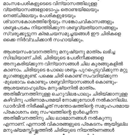
മാംസപേശികളുടെടെ വിന്യാസത്തിലുള്ള
വ്യത്യാസങ്ങളോടോപ്പം തൊണ്ടയിലേയും
നെഞ്ചിലേയും പേശികളുടേയും
ശ്വാസകോശത്തിന്റേയും സങ്കോചവികാസങ്ങളും
ശബ്ദപേടകം നിയന്ത്രിക്കുന്ന ശബ്ദവ്യത്യാസങ്ങളും
സ്വരൂക്കൂട്ടുന്ന ക്രമചയസമുച്ചയങ്ങൾ ഈ ചിരികളെ
ഒക്കെ നിർവ്വചിക്കാൻ സഹായിക്കും.
ആശയസംവേദനത്തിനു മനുഷ്യനു മാത്രം ലഭിച്ച
സിദ്ധിയാണ് ചിരി. ചിരിയുടെ പേശീനീക്കങ്ങളെ
അനുകരിയ്ക്കുന്ന വിന്യാസങ്ങൾ ചില കുരങ്ങുകളിൽ
കാണാം. ചിരിയുടെ പോലെ ശബ്ദം പുറപ്പെടുവിക്കുന്ന മറ്റു
മൃഗങ്ങളുമുണ്ട്. പക്ഷെ ചിരി കൊണ്ട് സംവദിയ്ക്കുന്ന
-മുഖഭാവം കൊണ്ടും ശബ്ദവിന്യാസങ്ങൾ കൊണ്ടും-
ആശയബാഹുല്യം മനുഷ്യനിൽ മാത്രം.
അതിജീവനത്തിനുള്ള ചെറുവിലപോലും ചിരിയ്ക്കാനുള്ള
കഴിവിനു പരിണാമപരമയി നോക്കുമ്പോൾ നൽകാനില്ല.
ഡാർവിൻ നിരീക്ഷിച്ചത് സന്തോഷത്തിന്റെ സമൂഹപരമായ
പ്രകാശനം ഒരു സംഘത്തിന്റെ ഉൾച്ചെർന്ന
അതിജീവനത്തിനു ചില ലാഭമാനങ്ങൾ നൽകുന്നു
എന്നാണ്. എന്നാൽ വികാരങ്ങളുടെ പ്രകടനം ആയിട്ടല്ല
മനുഷ്യമസ്തിഷ്ക്കത്തിൽ ചിരിയുടെ നിയന്ത്രണങ്ങൾ