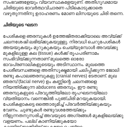
സംഭവങ്ങളേയും വ്യവസ്ഥകളേയുണ്. അതിഗൂഢമായ
ചിരിയുടെ ഭാവർത്ഥവിചാരണ പിടികൊടുക്കാതെ
വഴുതുന്നതിനു ഉദാഹരണം മോണ ലിസയുടെ ചിരി തന്നെ.
ചിരിയുടെ ഘടന
പേശികളെ ഞരമ്പുകൾ ഉത്തേജിതരാക്കിയാലെ അവ്യ്ക്ക്
ചലനശേഷി ലഭിയ്ക്കുകയുള്ളു. നിരവധി ചെറുപേശികൾ
അയയുകയും മുറുകുകയും ചെയ്യുമ്പോൾ അവയ്ക്കു
മുകളിലുള്ള കല (tissue) കൾക്ക് രൂപപരിണാമം
സംഭിവിയ്ക്കുന്നതാണ് മുഖത്തെ ഓരോ
ഭാവപ്രണാലികളുടെയും അടിസ്ഥാനം. മുഖത്തെ
പേശീബന്ധങ്ങളെ അതിസൂക്ഷ്മമായി ചലിപ്പിക്കുന്ന ജോലി
രണ്ടു കപാലഞരമ്പുകളു (cranial nerves) ടേതാണ്. മുഖ
ഞരമ്പ് (facial nerve) ഉം കണ്ണിന്റെ ചലനങ്ങളെ
നിയന്ത്രിക്കുന്ന abducens ഞരമ്പും. ഈ രണ്ടു
ഞരമ്പുകളുടെ പ്രവൃത്തിയിലോ രൂപഘടനയിലോ
വ്യതിയാനം വന്നെങ്കിൽ പുഞ്ചിരി മറയുകയായി.
പേശികളാകട്ടെ ഒത്തൊരുമിച്ച് പ്രവർത്തിയ്ക്കുകയും
വേണം. ചുണ്ടുകൾ രണ്ടുവശത്തേയ്ക്കും
നീളുന്നതനുസരിച്ച് അവയുടെ അഗ്രങ്ങൾ മുകളിലേയ്ക്കു
വളയണം. പല്ല് കാണിയ്ക്കുകയോ
കാണിയ്ക്കാതിരിയ്ക്കുകയോ ചെയ്യാം.