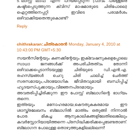
5.‘ലാസ്റ്റ് ലാഫ്’ എന്ന് പറയപ്പെടുന്ന (പാവം പിള്ളെരെ
കഷ്ട്ടപ്പെടുത്തുന്ന ക്വിസ് മാഷമാരുടെ ചിരിപോലെ)
ഐറ്റത്തിനെപ്പറ്റി ഇവിടെ പരാമർശം
ഒഴിവാക്കിയതെന്തുകൊണ്ട്?
Reply
chithrakaran:ചിത്രകാരന്‍
Monday, January 4, 2010 at
10:43:00 PM GMT+5:30
സയന്‍സിന്റേയും കണക്കിന്റേയും ഇക്വേഷനുകളെപ്പോലെ
സാധാ ജനങ്ങള്‍ക്ക് അപരിചിതത്വം തോന്നി
ഒഴിവാക്കപ്പെടാനിടയുള്ള ചിരിയുടെ ഡി.എന്‍.എ.
രഹസ്യങ്ങള്‍ ചെറു ചിരി ചാലിച്ച് ചേര്‍ത്ത്
സരസമായും,പ്രായോഗിക ജീവിതവുമായി ബന്ധിപ്പിച്ച്
ഹൃദയസ്പൃക്കായും,വിജ്ഞനപ്രദമായും
അവതരിപ്പിച്ചിരിക്കുന്ന ഈ പോസ്റ്റ് ബ്ലോഗിന്റെ ഭാഗ്യം
തന്നെ.
ഇത്രയും മനോഹരമായ,കൌതുകകരമായ ഈ
ശാസ്ത്രലേഖനം ബ്ലോഗില്‍ മാത്രം ഒതുങ്ങി നിന്നാല്‍
പോര. മികച്ച ആനുകാലികങ്ങളിലേതിലെങ്കിലും
കവര്‍സ്റ്റോറിയായിത്തന്നെ പ്രസിദ്ധിക്കരിക്കപ്പെടേണ്ടതാണ്.
ബ്ലോഗന പോലുള്ള തൊഴുത്തുകളിലല്ലെന്ന്!