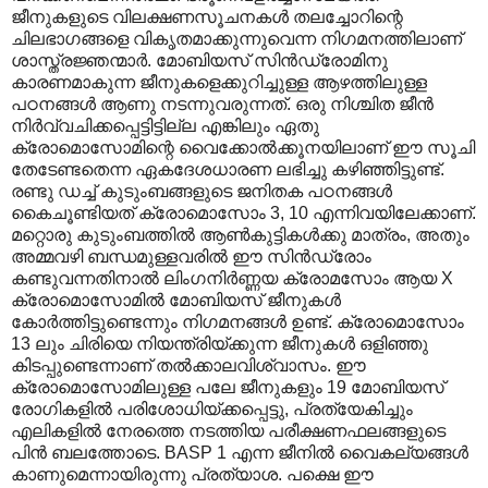
ജീനുകളുടെ വിലക്ഷണസൂചനകൾ തലച്ചോറിന്റെ
ചിലഭാഗങ്ങളെ വികൃതമാക്കുന്നുവെന്ന നിഗമനത്തിലാണ്
ശാസ്ത്രജ്ഞന്മാർ. മോബിയസ് സിൻഡ്രോമിനു
കാരണമാകുന്ന ജീനുകളെക്കുറിച്ചുള്ള ആഴത്തിലുള്ള
പഠനങ്ങൾ ആണു നടന്നുവരുന്നത്. ഒരു നിശ്ചിത ജീൻ
നിർവ്വചിക്കപ്പെട്ടിട്ടില്ല എങ്കിലും ഏതു
ക്രോമൊസോമിന്റെ വൈക്കോൽക്കൂനയിലാണ് ഈ സൂചി
തേടേണ്ടതെന്ന ഏകദേശധാരണ ലഭിച്ചു കഴിഞ്ഞിട്ടുണ്ട്.
രണ്ടു ഡച്ച് കുടുംബങ്ങളുടെ ജനിതക പഠനങ്ങൾ
കൈചൂണ്ടിയത് ക്രോമൊസോം 3, 10 എന്നിവയിലേക്കാണ്.
മറ്റൊരു കുടുംബത്തിൽ ആൺകുട്ടികൾക്കു മാത്രം, അതും
അമ്മവഴി ബന്ധമുള്ളവരിൽ ഈ സിൻഡ്രോം
കണ്ടുവന്നതിനാൽ ലിംഗനിർണ്ണയ ക്രോമസോം ആയ X
ക്രോമൊസോമിൽ മോബിയസ് ജീനുകൾ
കോർത്തിട്ടുണ്ടെന്നും നിഗമനങ്ങൾ ഉണ്ട്. ക്രോമൊസോം
13 ലും ചിരിയെ നിയന്ത്രിയ്ക്കുന്ന ജീനുകൾ ഒളിഞ്ഞു
കിടപ്പുണ്ടെന്നാണ് തൽക്കാലവിശ്വാസം. ഈ
ക്രോമൊസോമിലുള്ള പലേ ജീനുകളും 19 മോബിയസ്
രോഗികളിൽ പരിശോധിയ്ക്കപ്പെട്ടു, പ്രത്യേകിച്ചും
എലികളിൽ നേരത്തെ നടത്തിയ പരീക്ഷണഫലങ്ങളുടെ
പിൻ ബലത്തോടെ. BASP 1 എന്ന ജീനിൽ വൈകല്യങ്ങൾ
കാണുമെന്നായിരുന്നു പ്രത്യാശ. പക്ഷെ ഈ