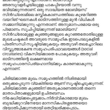
ഞരമ്പുവളർച്ചയിലുള്ള പാകപ്പിഴയാൽ വന്നു
ഭവിയ്ക്കുന്നതാണ്. ഒരു സാദ്ധ്യത മോബിയസ്
സിൻഡ്രൊമിലെ മസ്തികകാണ്ഡത്തിലെ കുഴമറിഞ്ഞ
വയറിങ് ഘടനകൾ ഓടിസത്തിനുള്ള മുൻ വിധികൾ
സമ്മാനിയ്ക്കുന്നു എന്നതാണ്. അനുമാനപരമായ ഒരു
പ്രമാണം സൂചിപ്പിയ്ക്കുന്നത് മോബിയസ്
സിൻഡ്രോമുള്ള കുഞ്ഞുങ്ങളുടെ കുറഞ്ഞതോതിലുള്ള
മുഖചേഷ്ടകൾ അവരുടെ സാമൂഹിക ഇടപെടലുകളിൽ
പ്രതിസന്ധി സൃഷ്ടിയ്ക്കുകയും അതുവഴി തലച്ചോറിലെ
വിസ്തൃത്മാകേണ്ട സമൂഹപരിപഥവലയങ്ങൾ (social
circuitaries) വികസിയ്ക്കാതെ പോകുകയും അതുവഴി
ഓടിസത്തിന്റെ ലക്ഷണമായ
സമൂഹപാരസ്പര്യഹാനിയ്ക്കും കാരണമാകുന്നു
എന്നാണ്.
ചിരിയ്ക്കാത്ത മുഖം സമൂഹത്തിൽ നിശിതമായി
ഒതുക്കപ്പെടുന്ന വ്യക്തിയെ ആണ് സൃഷ്ടിച്ചെടുക്കുന്നത്.
ചിരിയ്ക്കാത്ത കുഞ്ഞിന് അതുകാരണത്താൽ തന്നെ
മാതാപിതാക്കളുമായി ഉചിതബന്ധം
നിഷേധിയ്ക്കപ്പെട്ടേക്കാം.നിർവ്വികാരമായ മുഖം
ബുദ്ധിക്കുറവിനേയോ മാനസികപ്രശ്നത്തേയൊ
ദ്യോതിപ്പിക്കുന്നതായി തെറ്റിദ്ധരിക്കപ്പെടാം.