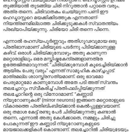
തൂങ്ങിയാൽ തുടങ്ങിയ ചിരി നിറുത്താൻ പറ്റാതെ വരും,
അത്ര തന്നെ. ചിരിവാതകം ചെയ്യുന്ന പണി ഈ
ഹെഡ്മാസ്റ്ററെ മയക്കിക്കിടത്തുക എന്നതാണ്-
നിയന്ത്രണമില്ലാത്ത ചിരിക്കുടുക്കകൾ സ്വാതന്ത്യം
പ്രഖ്യാ‍പിയ്ക്കുന്നു. ചിരിയോ ചിരി തന്നെ പിന്നെ.
എന്നാൽ രഹസ്യപൂർണ്ണവും അതിഗൂഢവുമായ ഒരു
പ്രതിഭാസമാണ് ചിരിയുടെ പടർന്നു പിടിയ്ക്കാനുള്ള
കഴിവ്. ഒരാൾ ചിരിയ്ക്കുമ്പോഴും അതു കാണുന്ന
മറ്റൊരാളിലും ഒരേ മസ്തിഷ്കകേന്ദ്രങ്ങളാണത്രേ
ഉത്തേജിതമാവുന്നത്. “ചിരിയ്ക്കുമ്പോൾ കൂടെച്ചിരിയ്ക്കാൻ
ആയിരം പേരു വരും” എന്നത് സാമൂഹിക കാഴ്ച്ചപ്പാട്
മാത്രമല്ല ശാ‍ാസ്ത്രസത്യമാണ്. ഒരു ഭാവമോ
പെരുമാറ്റമോ കാണുമ്പോൾ അതേ പടി അത് സ്വന്തം
തലച്ചോറും സ്വീകരിച്ച് പ്രതിഫലിപ്പിയ്ക്കുന്നത്
തലച്ചോറിന്റെ ഒരു വിനോദമാണ്. “കണ്ണാടി
ന്യൂറോണുകൾ“ (mirror neurons) ഇങ്ങനെ മറ്റൊരാളുടെ
വികാരത്തെ പ്രതിബിംബിയ്ക്കാൻ കെൽ‌പ്പുള്ളവയാണ്.
ഒരു തമാശ കേട്ട് രണ്ടു പേർ ചിരിയ്ക്കുന്നതു കണ്ടാൽ
തന്നെ, എന്നാൽ അതു കേൾക്കാതെ, നമ്മളും ചിരിച്ചു
പോകുന്നത് ഈ കണ്ണാടി ന്യൂറോണുകളുടെ
മായജാലക്കളികൾ കൊണ്ടാണ്. തലച്ചോറിൽ ചിരിയുടേയും