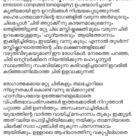
emission computed tomography) ഉപയോഗിച്ചാണ്
കൃത്യമായി ഈ ഉറവിടങ്ങൾ നിശ്ചയപ്പെടുത്തുന്നത്.
ഹൈപോതലാമസിന്റെ ഭാഗങ്ങളിൽ വരുന്ന അർബുദവും
ചിലപ്പോൾ “ചിരി അറ്റാക്കി“നു കാരണമാകുമെന്നും
തെളിഞ്ഞിട്ടുണ്ട്. മറ്റു ചില മസ്തിഷ്കക്ഷതി മൂലം വരുന്ന ചിരി
ഉറക്കെയുള്ളതും ‘ഹൃദ്യതരവും’ ആയിത്തോന്നാം.
ഇക്കിളിച്ചിരിയും ഇടയ്ക്കു വന്നു കൂടും; എന്നാൽ തുടർന്ന്
മസ്തിഷ്ക്കാഘാതത്തിന്റെ ചില ലക്ഷണങ്ങളിലേക്ക്
വഴുതിവീഴുകയുമാണ് ഈ രോഗികൾ. നേരത്തെ പറഞ്ഞ,
ചിരി നെറ്റ്വർക്കിനെ നിയന്ത്രിക്കുന്ന ഹെഡ്മാസ്റ്റർ
സ്ഥലത്തിനു സംഭവിയ്ക്കുന്ന കരിവാളിച്ചയാണ് ഇവരിൽ
കടിഞ്ഞാണില്ലാത്ത ചിരി ഉളവാക്കുന്നത്.
രോഗാത്മകമായ മറ്റു ചിരികളും തലച്ചോറിലെ
ന്യൂനതകൾ കൊണ്ട് വന്നു ഭവിക്കാറുണ്ട്.
ഹാസ്യപരമായ ഉത്തേജനങളല്ലാതെ
വിപരീതഭാവപരിസരങ്ങൾ ഇത്തരക്കാരിൽ നിറുത്താൻ
പറ്റാത്ത ചിരി ഉണർത്തും. അസംബന്ധച്ചിരികൾ.
യുദ്ധത്തിന്റെ വാർത്ത വായിച്ച് മന്ദഹാ‍സം തൂകും ഇക്കൂട്ടർ.
അത് വലിയ പൊട്ടിച്ചിരിയിലേക്കു നയിക്കും താമസിയാതെ.
ചിലർക്ക് സദാ പുഞ്ചിരി തൂകുന്ന പ്രസന്നഭാവം
ആയിരിക്കും, ഉള്ളാലെ ആഹ്ലാദത്തിനു വകുപ്പില്ലാതെ