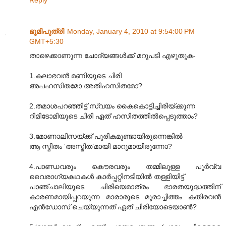
Reply
ഭൂമിപുത്രി
Monday, January 4, 2010 at 9:54:00 PM
GMT+5:30
താഴെക്കാണുന്ന ചോദ്യങ്ങൾക്ക് മറുപടി എഴുതുക-
1.കലാഭവൻ മണിയുടെ ചിരി
അപഹസിതമോ അതിഹസിതമോ?
2.തമാശപറഞ്ഞിട്ട് സ്വയം കൈകൊട്ടിച്ചിരിയ്ക്കുന്ന
റിമിടോമിയുടെ ചിരി ഏത് ഹസിതത്തിൽ‌പ്പെടുത്താം?
3.മോണാലിസയ്ക്ക് പുരികമുണ്ടായിരുന്നെങ്കിൽ
ആ സ്മിതം ‘അസ്മിത’മായി മാറുമായിരുന്നോ?
4.പാണ്ഡവരും കൌരവരും തമ്മിലുള്ള പൂർവ്വ
വൈരാഗ്യകഥകൾ കാർപ്പറ്റിനടിയിൽ തള്ളിയിട്ട്
പാഞ്ചാലിയുടെ ചിരിയെമാത്രം ഭാരതയുദ്ധത്തിന്
കാരണമായിപ്പറയുന്ന മാരാരുടെ മൂരാച്ചിത്തം കതിരവൻ
എൻഡോസ് ചെയ്യുന്നത് ഏത് ചിരിയോടെയാൺ?