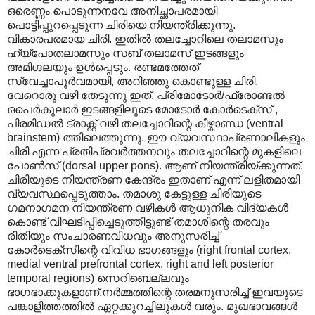
ഒരെണ്ണം പൊടുന്നനവേ അനിച്ഛാപരമായി
പൊട്ടിപ്പുറപ്പെടുന്ന ചിരിയെ നിയന്ത്രിക്കുന്നു.
വികാരപരമായ ചിരി. ഇതിൽ തലച്ചോറിലെ തലാമസും
ഹ്യ്പോതലാമസും സബ് തലാമസ് ഇടങ്ങളും
അമിഗ്ദലയും ഉൾപ്പെടും. രണ്ടമത്തേത്
സ്വേച്ചാപൂർവമായി, അറിഞ്ഞു കൊണ്ടുള്ള ചിരി.
വേറൊരു വഴി തേടുന്നു ഇത്. പ്രിമോടോർ/ഫ്രോണ്ടൽ
ഒപെർകുലാർ ഇടങ്ങളിലൂടെ മോടോർ കോർടെക്സ് ,
പിരമിഡൽ ട്രാക്റ്റ് വഴി തലച്ചോറിന്റെ കീഴ്കാണ്ഡ (ventral
brainstem) ത്തിലെത്തുന്നു. ഈ വ്യവസ്ഥാപ്രണാലികളും
ചിരി എന്ന പ്രതിപ്രവർത്തനവും തലച്ചോറിന്റെ മുകളിലെ
പോൺസ് (dorsal upper pons). ആണ് നിയന്ത്രിയ്ക്കുന്നത്.
ചിരിയുടെ നിയന്ത്രണ കേന്ദ്രം ഇതാണ് എന്ന് ലളിതമായി
വ്യവസ്ഥപ്പെടുത്താം. തമാശു കേട്ടുള്ള ചിരിയുടെ
ഗമനാഗമന നിയന്ത്രണ വഴികൾ ആധുനിക വിദ്യകൾ
കൊണ്ട് വിഘടിപ്പിച്ചെടുത്തിട്ടുണ്ട് തമാശിന്റെ തരവും
രീതിയും സംചാരണവിധവും അനുസരിച്ച്
കോർടെക്സിന്റെ വിവിധ ഭാഗങ്ങളും (right frontal cortex,
medial ventral prefrontal cortex, right and left posterior
temporal regions) സെറിബെല്ലവും
ഭാ‍ഗഭാക്കുകളാണ്.നർമ്മത്തിന്റെ തരമനുസരിച്ച് ഇവയുടെ
പങ്കാളിത്തത്തിൽ ഏറ്റക്കുറച്ചിലുകൾ വരും. മുഖഭാവങ്ങൾ