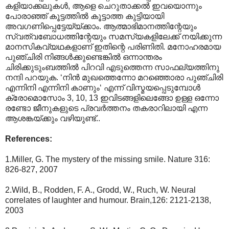
കളിയാക്കലുകൾ, ആളെ ചെറുതാക്കൽ ഇവയൊന്നും
പോരാഞ്ഞ് കൂട്ടത്തിൽ കൂട്ടാത്ത കുട്ടിയായി
അവഗണിപ്പെട്ടേയ്യ്ക്കാം. ആത്മാഭിമാനത്തിന്റേയും
സ്വത്വബോധത്തിന്റേയും സമസ്യകളിലേക്ക് നയിക്കുന്ന
മാനസികവ്യഥകളാണ് ഇതിന്റെ പരിണിതി. മനോഹരമായ
പുഞ്ചിരി നിങ്ങൾക്കുണ്ടെങ്കിൽ ഒന്നാന്തരം
ചിരിക്കുടുംബത്തിൽ പിറവി എടുത്തെന്ന സാഫല്യത്തിനു
നന്ദി പറയുക. ‘നിൻ മുഖത്തെന്നോ മറഞ്ഞൊരാ പുഞ്ചിരി
എന്നിനി എന്നിനി കാണും‘ എന്ന് വിസ്മയപ്പെടുമ്പോൾ
ക്രോമൊസോം 3, 10, 13 ഇവിടങ്ങളിലെങ്ങോ ഉള്ള ഒന്നോ
രണ്ടോ ജീനുകളുടെ പ്രവർത്തനം തകരാറിലായി എന്ന
ആശങ്കയ്ക്കും വഴിയുണ്ട്..
References:
1.Miller, G. The mystery of the missing smile. Nature 316:
826-827, 2007
2.Wild, B., Rodden, F. A., Grodd, W., Ruch, W. Neural
correlates of laughter and humour. Brain,126: 2121-2138,
2003