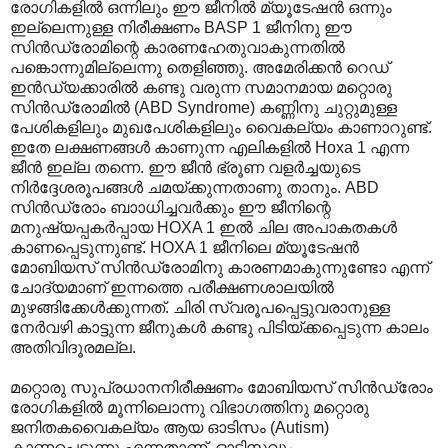
രോഗികളിൽ ഒന്നിലും ഈ ജീനിൽ മ്യൂടേഷൻ ഒന്നും
ഇല്ലെന്നുള്ള നിരീക്ഷണം BASP 1 ജീനിനു ഈ
സിൻഡ്രോമിന്റെ കാരണഹേതുവാകുന്നതിൽ
പങ്കൊന്നുമില്ലെന്നു തെളിഞ്ഞു. അമേരിക്കൻ റെഡ്
ഇൻഡ്യക്കാരിൽ കണ്ടു വരുന്ന സമാനമായ മറ്റൊരു
സിൻഡ്രോമിൽ (ABD Syndrome) കണ്ണിനു ചുറ്റുമുള്ള
പേശികളിലും മുഖപേശികളിലും വൈകല്യം കാണാറുണ്ട്.
ഇതേ ലക്ഷണങ്ങൾ കാണുന്ന എലികളിൽ Hoxa 1 എന്ന
ജീൻ ഇല്ല തന്നെ. ഈ ജീൻ ഭ്രൂണ വളർച്ചയുടെ
നിർദ്ദേശരൂപങ്ങൾ ചമയ്ക്കുന്നതാണു താനും. ABD
സിൻഡ്രോം ബാ‍ാധിച്ചവർക്കും ഈ ജീനിന്റെ
മനുഷ്യപ്പകർപ്പായ HOXA 1 ഇൽ ചില അപാകതകൾ
കാണപ്പെടുന്നുണ്ട്. HOXA 1 ജീനിലെ മ്യൂടേഷൻ
മോബിയസ് സിൻഡ്രോമിനു കാരണമാകുന്നുണ്ടോ എന്ന്
ചോദ്യമാണ് ഇന്നത്തെ പരീക്ഷണശാലയിൽ
മുഴങ്ങിക്കേൾക്കുന്നത്. ചിരി സ്വരൂപപ്പെട്ടുവരാനുള്ള
നേർവഴി കാട്ടുന്ന ജീനുകൾ കണ്ടു പിടിയ്ക്കപ്പെടുന്ന കാലം
അതിവിദൂരമല്ല.
മറ്റൊരു സുപ്രധാനനിരീക്ഷണം മോബിയസ് സിൻഡ്രോം
രോഗികളിൽ മൂന്നിലൊന്നു വിഭാഗത്തിനു മറ്റൊരു
ജനിതകവൈകല്യം ആയ ഓടിസം (Autism)
കാണപ്പെടുന്നു എന്നതാണ്. ഓടിസവും