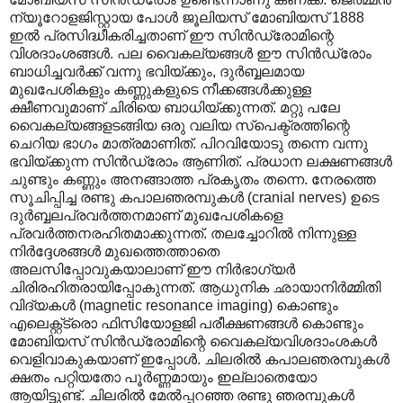
ന്യൂറോളജിസ്റ്റായ പോൾ ജൂലിയസ് മോബിയസ് 1888
ഇൽ പ്രസിദ്ധീകരിച്ചതാണ് ഈ സിൻഡ്രോമിന്റെ
വിശദാംശങ്ങൾ. പല വൈകല്യങ്ങൾ ഈ സിൻഡ്രോം
ബാധിച്ചവർക്ക് വന്നു ഭവിയ്ക്കും, ദുർബ്ബലമായ
മുഖപേശികളും കണ്ണുകളുടെ നീക്കങ്ങൾക്കുള്ള
ക്ഷീണവുമാണ് ചിരിയെ ബാധിയ്ക്കുന്നത്. മറ്റു പലേ
വൈകല്യങ്ങളടങ്ങിയ ഒരു വലിയ സ്പെക്ട്രത്തിന്റെ
ചെറിയ ഭാഗം മാത്രമാണിത്. പിറവിയോടു തന്നെ വന്നു
ഭവിയ്ക്കുന്ന സിൻഡ്രോം ആണിത്. പ്രധാന ലക്ഷണങ്ങൾ
ചുണ്ടും കണ്ണും അനങ്ങാത്ത പ്രകൃതം തന്നെ. നേരത്തെ
സൂചിപ്പിച്ച രണ്ടു കപാലഞരമ്പുകൾ (cranial nerves) ഉടെ
ദുർബ്ബലപ്രവർത്തനമാണ് മുഖപേശികളെ
പ്രവർത്തനരഹിതമാക്കുന്നത്. തലച്ചോറിൽ നിന്നുള്ള
നിർദ്ദേശങ്ങൾ മുഖത്തെത്താതെ
അലസിപ്പോവുകയാലാണ് ഈ നിർഭാഗ്യർ
ചിരിരഹിതരായിപ്പോകുന്നത്. ആധുനിക ഛായാനിർമ്മിതി
വിദ്യകൾ (magnetic resonance imaging) കൊണ്ടും
എലെക്റ്റ്ട്രൊ ഫിസിയോളജി പരീക്ഷണങ്ങൾ കൊണ്ടും
മോബിയസ് സിൻഡ്രോമിന്റെ വൈകല്യവിശദാംശകൾ
വെളിവാകുകയാണ് ഇപ്പോൾ. ചിലരിൽ കപാലഞരമ്പുകൾ
ക്ഷതം പറ്റിയതോ പൂർണ്ണമായും ഇല്ലാതെയോ
ആയിട്ടുണ്ട്. ചിലരിൽ മേൽ‌പ്പറഞ്ഞ രണ്ടു ഞരമ്പുകൾ