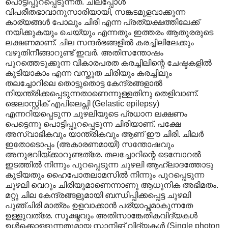
പൊട്ടിപ്പുറപ്പെടുന്നത്. ചിലപ്പോൾ
വിപരീതഭാവാനുസാരിയായി, സങ്കടമുളവാക്കുന്ന
കാര്യങ്ങൾ പോലും ചിരി എന്ന പ്രത്യക്ഷത്തിലേക്ക്
നയിക്കുകയും ചെയ്യും എന്നതും ഇത്തരം ആതുരരുടെ
ലക്ഷണമാണ്. ചില സന്ദർഭങ്ങളിൽ കരച്ചിലിലേക്കും
വഴുതിനീങ്ങാറുണ്ട് ഇവർ. അതിസന്തോഷം
പുറത്തെടുക്കുന്ന വികാരപരത കരച്ചിലിന്റെ ചേഷ്ടകളിൽ
കൂടിയാകാം എന്ന വസ്തുത ചിരിയും കരച്ചിലും
തലച്ചോറിലെ തൊട്ടുതൊട്ട കേന്ദ്രങ്ങളാൽ
നിയന്ത്രിക്കപ്പെടുന്നതാണെന്നുള്ളതിനു തെളിവാണ്.
ജെലാസ്റ്റിക് എപിലെപ്സി (Gelastic epilepsy)
എന്നറിയപ്പെടുന്ന ചുഴലിയുടെ പ്രധാന ലക്ഷണം
പെട്ടെന്നു പൊട്ടിപ്പുറപ്പെടുന്ന ചിരിയാണ്. പക്ഷേ
അസ്വാഭികവും യാന്ത്രികവും ആണ് ഈ ചിരി. ചിലർ
ഇതോടൊപ്പം (അകാരണമായി) സന്തോഷവും
അനുഭവിയ്ക്കാറുണ്ടത്രേ. തലച്ചോറിന്റെ ടെമ്പോറൽ
ഇടത്തിൽ നിന്നും പുറപ്പെടുന്ന ചുഴലി ആഹ്ലാദത്തോടു
കൂടിയതും ഹൈപോതലാമസിൽ നിന്നും പുറപ്പെടുന്ന
ചുഴലി വെറും ചിരിയുമാണെന്നാണു ആധുനിക അഭിമതം.
മറ്റു ചില കേന്ദ്രങ്ങളുമായി ബന്ധിപ്പിക്കപ്പെട്ട ചുഴലി
പുഞ്ചിരി മാത്രം ഉളവാക്കാൻ പര്യാപ്തമാകുന്നതേ
ഉള്ളുവത്രേ. സൂക്ഷ്മവും അതിസാങ്കേതികവിദ്യകൾ
ഉൾക്കൊള്ളുന്നതുമായ സ്കാനിങ് വിദ്യകൾ (Single photon