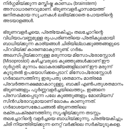
നിർഗ്ഗമിയ്ക്കുന്ന മസ്തിഷ്ക കാണ്ഡം (brainstem)
അസാധാരണവുമാണ്. ഭ്രൂണവളർച്ചാസമയത്ത്
ജനിതകമായ സൂചനകൾ ലഭിയ്ക്കാതെ പോയതിന്റെ
അടയാളങ്ങൾ.
ഭ്രൂണവളർച്ചയെ, പ്രത്യേകിച്ചും തലച്ചോറിന്റെ
വിധിയാംവണ്ണമുള്ള രൂപപരിണതിയെ പ്രതികൂലമായി
ബാധിയ്ക്കുന്ന കാര്യങ്ങൾ ചിരിയില്ലാക്കുഞ്ഞങ്ങളുടെ
പിറവിയ്ക്ക് കാരണമാകുന്നുണ്ട്. ഗർഭം
അലസിപ്പിയ്ക്കാനുള്ള മരുന്നായ മിസോപ്രോസ്റ്റോൾ
(Misoprostol) കഴിച്ചവരുടെ കുഞ്ഞുങ്ങൾക്കാണ് ഈ
ദുർഗ്ഗതി. മൂന്നാം ലോകരാജ്യങ്ങളിലാണ് ഈ മരുന്ന്
കൂടുതൽ ഉപയോഗിക്കപ്പെടാറ്. മിസോപ്രോസ്റ്റോൾ
ഗർഭാലസത്തിനു ഇരുപതു ശതമാനം മാത്രമേ
പ്രവർത്തനക്ഷമമാകാറുള്ളു. ബാക്കി എൺപതുശതമാനം
ഭ്രൂണങ്ങളും പൂർണ്ണവളർച്ചയിലെത്തും. ഇങ്ങനെ
പ്രസവിക്കപ്പെടുന്ന പലേ കുഞ്ഞുങ്ങളും മോബിയസ്
സിൻഡ്രോവുമായാണ് ലോകം കാണുന്നത്.
ഗർഭാശയസങ്കോചങ്ങൽ ഭ്രൂണത്തിലെ
രക്തചംക്രമണത്തിനു സൃഷ്ടിയ്ക്കുന്ന തടസ്സം
തലച്ചോറിന്റെ വളർച്ചയെ ബാധിയ്ക്കുന്നു, പ്രത്യേകിച്ചും
ചിരി നിയന്ത്രിയ്ക്കുന്ന നെറ്റ് വർക്കിലെ സർക്യൂടുകളെ.