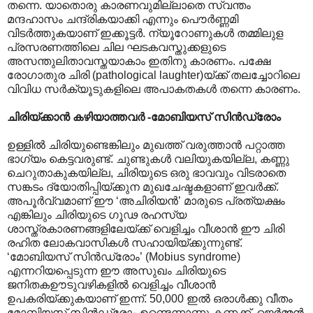
തന്നെ. യാ‍തൊരു കാരണവുമില്ലാതെ സ്വന്തം
മന്ദഹാ‍സം ചന്ദ്രികയാക്കി എന്നും പൌർണ്ണമി
വിടർത്തുകയാണ് ഇക്കൂട്ടർ. ന്യൂറോണുകൾ തമ്മിലുള
പ്രസരണത്തിലെ ചില ഘടകവസ്തുക്കളുടെ
അസന്തുലിതാവസ്തയാകാം ഇതിനു കാരണം. പക്ഷേ
രോഗാതുര ചിരി (pathological laughter)യ്ക്ക് തലച്ചോറിലെ
വിവിധ സർക്യൂടുകളിലെ അപാകതകൾ തന്നെ കാരണം.
ചിരിയ്ക്കാൻ കഴിയാത്തവർ -മോബിയസ് സിൻഡ്രോം
ഉള്ളിൽ ചിരിയുണ്ടെങ്കിലും മുഖത്ത് വരുത്താൻ പറ്റാത്ത
ഭാഗ്യം കെട്ടവരുണ്ട്. ചുണ്ടുകൾ വലിയുകയില്ല, കണ്ണു
ചെറുതാകുകയില്ല, ചിരിയുടെ ഒരു ഭാവവും വിടരാതെ
സങ്കടം ദ്യോതിപ്പിയ്ക്കുന മുഖചേഷ്ടകളാണ് ഇവർക്ക്.
അപൂർവ്വമാണ് ഈ ‘അചിരിയൻ’ മാരുടെ പ്രത്യക്ഷം
എങ്കിലും ചിരിയുടെ ഗൂഢ രഹസ്യ
ശാസ്ത്രകാരണങ്ങളിലേയ്ക്ക് വെളിച്ചം വീശാൻ ഈ ചിരി
രഹിത ലോകവാസികൾ സഹായിയ്ക്കുന്നുണ്ട്.
‘മോബിയസ് സിൻഡ്രോം’ (Mobius syndrome)
എന്നറിയപ്പെടുന്ന ഈ അസുഖം ചിരിയുടെ
ജനിതകഊടുവഴികളിൽ വെളിച്ചം വീശാൻ
ഉപകരിയ്ക്കുകയാണ് ഇന്ന്. 50,000 ഇൽ ഒരാൾക്കു വീതം
മോബിയസ് സിൻഡ്രോം ഉണ്ടെന്നാണു കണക്ക്. ജെർമ്മൻ