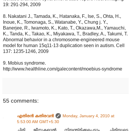
19: 291-294, 2009
8. Nakatani J., Tamada, K., Hatanaka, F., Ise, S., Ohta, H.,
Inoue, K., Tomonaga, S., Watanabe, Y., Chung j. Y.,
Banerjee, R., Iwamoto, K., Kato, T., Okazawa,M., Yamauchi,
K., Tanda, K., Takao, K., Miyakawa, T., Bradley, A., Takumi, T.
Abnormal behavior in a chromosome-engineered mouse
model for human 15q11-13 duplication seen in autism. Cell
137: 1235-1246, 2009
9. Mobius syndrome.
http://www.healthline.com/galecontent/moebius-syndrome
55 comments:
എതിരന്‍ കതിരവന്‍
Monday, January 4, 2010 at
5:53:00 AM GMT+5:30
ചിരി ജീനുകളാൽ നിയന്ത്രിക്കപ്പെടാം. ചിരിയുടെ