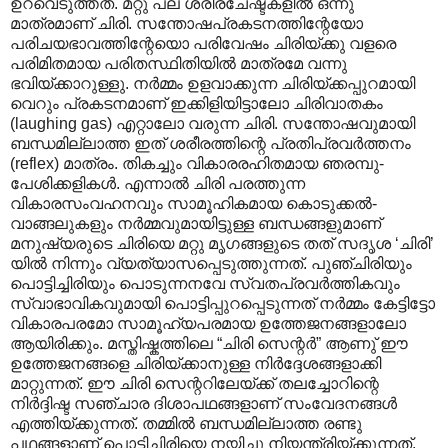
ഉറവെടുത്തത്. മറ്റു പല ശരീരചേഷ്ടകളിൽ ഒന്നു
മാത്രമാണ് ചിരി. സന്തോഷപ്രകടനത്തിന്റേയോ
പരിചയഭാവത്തിന്റേയൊ പരിവേഷം ചിരിയ്ക്കു വളരെ
പരിമിതമായ പരിതസ്ഥിതിയിൽ മാത്രമേ വന്നു
ഭവിയ്ക്കാറുള്ളു. നർമ്മം ഉളവാക്കുന്ന ചിരിയ്ക്കപ്പുറമായി
വെറും പ്രകടനമാണ് ഇക്കിളിയിട്ടാലോ ചിരിവാതകം
(laughing gas) എറ്റാലോ വരുന്ന ചിരി. സന്തോഷവുമായി
ബന്ധമില്ലാത്ത ഇത് ശരീരത്തിന്റെ പ്രതിപ്രവർത്തനം
(reflex) മാത്രം. തികച്ചും വികാരരഹിതമായ ഞരമ്പു-
പേശിക്കളികൾ. എന്നാൽ ചിരി പരത്തുന്ന
വികാരസംവഹനവും സാമൂഹികമായ കൊടുക്കൽ-
വാങ്ങലുകളും നർമ്മവുമായിട്ടുള്ള ബന്ധങ്ങളുമാണ്
മനുഷ്യരുടെ ചിരിയെ മറ്റു മൃഗങ്ങളുടെ തത് സദൃശ ‘ചിരി’
യിൽ നിന്നും വ്യത്യാസപ്പെടുത്തുന്നത്. പുഞ്ചിരിയും
പൊട്ടിച്ചിരിയും പൊടുന്നനവേ സ്വതപ്രവർത്തികവും
സ്വാഭാവികവുമായി പൊട്ടിപ്പുറപ്പെടുന്നത് നർമ്മം കേട്ടിട്ടോ
വികാരപരമോ സാമൂഹ്യപരമായ ഉത്തേജനങ്ങളാലോ
ആയിരിക്കും. മസ്തിഷ്കത്തിലെ “ചിരി സെന്റർ” ആണു് ഈ
ഉത്തേജനങ്ങളെ ചിരിയ്ക്കാനുള്ള നിർദ്ദേശങ്ങളാക്കി
മാറ്റുന്നത്. ഈ ചിരി സെന്ററിലേയ്ക്ക് തലച്ചോറിന്റെ
നിർദ്ദിഷ്ട സഞ്ചാര ദിശാപഥങ്ങളാണ് സംവേദനങ്ങൾ
എത്തിയ്ക്കുന്നത്. തമ്മിൽ ബന്ധമില്ലാത്ത രണ്ടു
പഥങ്ങളാണ് പൊട്ടിച്ചിരിയെ നയിച്ചു നിയന്ത്രിയ്ക്കുന്നത്.