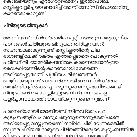
കൊക്കെയിനും എർഗോറ്റമൈനും ഇതേപോലെ
മസ്തിഷ്കവളർച്ചയെ ബാധിച്ച് മോബിയസ് സിൻഡ്രൊമിനു
കാരണമാകാറുണ്ട്.
ചിരിയുടെ ജീനുകൾ
മോബിയസ് സിൻഡ്രോമിനെപ്പറ്റി നടത്തുന്ന ആധുനിക
പഠനങ്ങൾ ചിരിയുടെ ജീനുകൾ തിരിച്ചറിയാൻ
സഹായകമാകുന്നുണ്ട്. മസ്തിഷ്കത്തിന്റെ ചില
ഭാഗങ്ങളീലേക്ക് രക്തം എത്തപ്പെടാതെ പോകുന്നത്-
പരിസ്ഥിതി, യാന്ത്രിക-ജനിതക കാരണങ്ങളാൽ-ഈ
വൈകല്യത്തിന്റെ കാരണമായി നേരത്തെ
അറിയപ്പെട്ടതാണ്. പുതിയ പരീക്ഷണങ്ങൾ
വെളിവാക്കുന്നത് പാരമ്പര്യമായി ഈ സിൻഡ്രോം
തായ്‌വഴികളിൽ കണ്ടു വരുന്നുണ്ടെന്നും ജനിതകമായി
ന്യൂറോൺ വലക്കണ്ണികളുടെ വിന്യാസങ്ങളെ
വളർച്ചാസമയത്ത് ബാധിയ്ക്കുന്നുണ്ടെന്നുമാണ്.
പാരമ്പര്യമായി മോബിയസ് സിൻഡ്രോം പല
കുടുംബങ്ങളിലും വന്നുചേരുന്നുണ്ടെന്നുള്ളത് പണ്ടേ
അറിയപ്പെട്ട വസ്തുതയാണ്. നല്ല്ല ചിരി വേണമെങ്കിൽ
സുന്ദര ചിരിയൻ മാരുടെ/ചിരിയത്തിമാരുടെ കുടുംബത്തിൽ
പിറക്കണമെന്നർത്ഥം. ഭ്രൂണവളർച്ചാസമയത്ത്