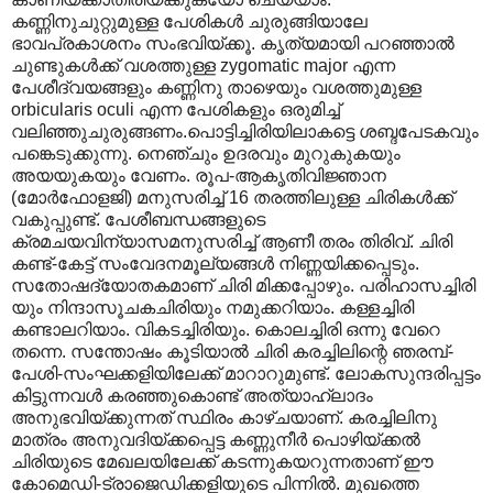
കണ്ണിനുചുറ്റുമുള്ള പേശികൾ ചുരുങ്ങിയാലേ
ഭാവപ്രകാശനം സംഭവിയ്ക്കൂ. കൃത്യമായി പറഞ്ഞാൽ
ചുണ്ടുകൾക്ക് വശത്തുള്ള zygomatic major എന്ന
പേശീദ്വയങ്ങളും കണ്ണിനു താഴെയും വശത്തുമുള്ള
orbicularis oculi എന്ന പേശികളും ഒരുമിച്ച്
വലിഞ്ഞുചുരുങ്ങണം.പൊട്ടിച്ചിരിയിലാകട്ടെ ശബ്ദപേടകവും
പങ്കെടുക്കുന്നു. നെഞ്ചും ഉദരവും മുറുകുകയും
അയയുകയും വേണം. രൂപ-ആകൃതിവിജ്ഞാന
(മോർഫോളജി) മനുസരിച്ച് 16 തരത്തിലുള്ള ചിരികൾക്ക്
വകുപ്പുണ്ട്. പേശീബന്ധങ്ങളുടെ
ക്രമചയവിന്യാസമനുസരിച്ച് ആണീ തരം തിരിവ്. ചിരി
കണ്ട്-കേട്ട് സംവേദനമൂല്യങ്ങൾ നിണ്ണയിക്കപ്പെടും.
സതോഷദ്യോതകമാണ് ചിരി മിക്കപ്പോഴും. പരിഹാസച്ചിരി
യും നിന്ദാസൂചകചിരിയും നമുക്കറിയാം. കള്ളച്ചിരി
കണ്ടാലറിയാം. വികടച്ചിരിയും. കൊലച്ചിരി ഒന്നു വേറെ
തന്നെ. സന്തോഷം കൂടിയാൽ ചിരി കരച്ചിലിന്റെ ഞരമ്പ്-
പേശി-സംഘക്കളിയിലേക്ക് മാറാറുമുണ്ട്. ലോകസുന്ദരിപ്പട്ടം
കിട്ടുന്നവൾ കരഞ്ഞുകൊണ്ട് അത്യാഹ്ലാദം
അനുഭവിയ്ക്കുന്നത് സ്ഥിരം കാഴ്ചയാണ്. കരച്ചിലിനു
മാത്രം അനുവദിയ്ക്കപ്പെട്ട കണ്ണുനീർ പൊഴിയ്ക്കൽ
ചിരിയുടെ മേഖലയിലേക്ക് കടന്നുകയറുന്നതാണ് ഈ
കോമെഡി-ട്രാജെഡിക്കളിയുടെ പിന്നിൽ. മുഖത്തെ