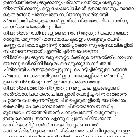
ഉണർത്തിയെടുക്കുക്കാനും ശ്വാസഗതിയും ശബ്ദവും
നിയന്ത്രിക്കാനും മറ്റു ചേഷ്ടാവിധികൾ ഉളവാക്കാനും ഓരോ
കേന്ദ്രങ്ങൾ പരസ്പരബന്ധിതാനുസാരിയായി
പ്രവർത്തിയ്ക്കുകയാണ്. ഇതിൽ വികാരോന്മീലനത്തിനു
സെറിബെല്ലത്തിനു ചില
നിയന്ത്രാണാധീനങളുണ്ടെന്നാണ് ആധുനികപഠനങ്ങൾ
തെളിയിക്കുന്നത്. ഹാസ്യചേഷ്ടകളും ശബ്ദവും ചെവി-
കണ്ണു വഴി തലച്ചോറിന്റെ മേൽ‌പ്പറഞ്ഞ സൂക്ഷ്മസ്ഥലികളിൽ
സംവേദനങളായി എത്തിച്ചേർന്ന് പെട്ടെന്നു
നിർമ്മിച്ചെടുക്കുന്ന ഒരു നെറ്റ്വർക്ക് മുഖത്തേയ്ക്ക് പായുന്ന
ഞരമ്പുകൾക്ക് നിർദ്ദേശം കൊടുക്കുമ്പോൾ അത്
ചിരിയായി പ്രത്യക്ഷപ്പെടുന്നു. പൊട്ടിച്ചിരിയുളവാക്കാൻ
പ്രകോപനകരമായീട്ടാണ് ഈ വലക്കണ്ണികൾ ത്രസിച്ച്
ഉണർന്നിരിയ്ക്കുന്നത്. ഇവയെ കർശനമായ
നിയന്ത്രണത്തിൽ നിറുത്തുന്ന മറ്റു ചില ഇടങ്ങളാണ്
സർവ്വാധിപധികൾ. ചിലപ്പോൾ പൊട്ടിച്ചിരി നിറുത്താൻ
പറ്റാതെ പോകുന്നത് ഈ ചിരിപ്പെരുമാളിന്റെ അധികാരം
കൈവിട്ടു പോകുമ്പോഴാണ്. ചിരിയോടനുബന്ധിച്ച
മുഖഭാവം നിയന്ത്രിക്കാൻ പാടുപെടേണ്ടി വരുന്നതും
ഇതുകൊണ്ടു തന്നെ. എന്നു വച്ചാൽ ചിരിയ്ക്കാൻ
റെഡിയായിട്ട് സർവ്വ വയറിങ്ങും വെമ്പൽ
കൊണ്ടിരിയ്ക്കുകയാണ്, ചിരിയെ അടക്കി നിറുത്തുന്ന ഈ
ഹെഡ്മാസ്റ്റർ വടിയുമായി നിൽ‌പ്പാണ്. ഹെഡ്മാസ്റ്റർ ഉറക്കം