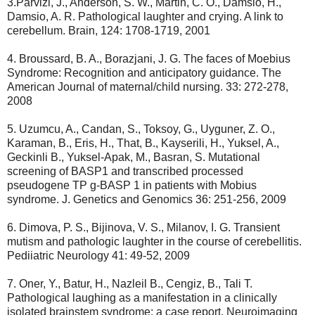
3.Parvizi, J., Anderson, S. W., Martin, C. O., Damsio, H.,
Damsio, A. R. Pathological laughter and crying. A link to
cerebellum. Brain, 124: 1708-1719, 2001
4. Broussard, B. A., Borazjani, J. G. The faces of Moebius
Syndrome: Recognition and anticipatory guidance. The
American Journal of maternal/child nursing. 33: 272-278,
2008
5. Uzumcu, A., Candan, S., Toksoy, G., Uyguner, Z. O.,
Karaman, B., Eris, H., That, B., Kayserili, H., Yuksel, A.,
Geckinli B., Yuksel-Apak, M., Basran, S. Mutational
screening of BASP1 and transcribed processed
pseudogene TP g-BASP 1 in patients with Mobius
syndrome. J. Genetics and Genomics 36: 251-256, 2009
6. Dimova, P. S., Bijinova, V. S., Milanov, I. G. Transient
mutism and pathologic laughter in the course of cerebellitis.
Pediiatric Neurology 41: 49-52, 2009
7. Oner, Y., Batur, H., Nazleil B., Cengiz, B., Tali T.
Pathological laughing as a manifestation in a clinically
isolated brainstem syndrome: a case report. Neuroimaging