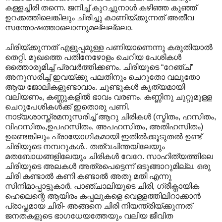
കള്ളച്ചിരി തന്നെ. ജനിച്ച് കുറച്ചുനാൾ കഴിഞ്ഞ കുഞ്ഞ്
ഉറക്കത്തിലെങ്കിലും ചിരിച്ചു കാണിയ്ക്കുന്നത് അതീവ
സന്തോഷത്താലൊന്നുമല്ലല്ലൊ.
ചിരിയ്ക്കുന്നത് എളുപ്പമുള്ള പണിയാണെന്നു കരുതിയാൽ
തെറ്റി. മുഖത്തെ പതിനേഴോളം ചെറിയ പേശികൾ
ഒത്തൊരുമിച്ച് പ്രവർത്തിക്കണം. ചിരിയുടെ “റേഞ്ച്”
അനുസരിച്ച് ഇവയ്ക്കു പലതിനും ചെറുതോ വലുതോ
ആയ ജോലികളുണ്ടാവാം. ചുണ്ടുകൾ കൃത്യമായി
വലിയണം, കണ്ണുകളിൽ ഭാവം വരണം. കണ്ണിനു ചുറ്റുമുള്ള
ചെറുപേശികൾക്ക് ഇതൊരു പണി.
നാട്യശാസ്ത്രമനുസരിച്ച് ആറു ചിരികൾ (സ്മിതം, ഹസിതം,
വിഹസിതം,ഉപഹസിതം, അപഹസിതം, അതിഹസിതം)
ഉണ്ടെങ്കിലും പ്രായോഗികമായി ഇതിൽക്കൂടുതൽ ഉണ്ട്
ചിരിയുടെ നമ്പറുകൾ.. തത്വചിന്തയിലേയും
മതബോധങ്ങളിലേയും ചിരികൾ വേറേ. സാഹിത്യത്തിലെ
ചിരിയുടെ അലകൾ അത്രപെട്ടെന്ന് ഒടുങ്ങാറുമില്ല. ഒരു
ചിരി കണ്ടാ‍ൽ കണി കണ്ടാ‍ൽ അതു മതി എന്നു
സിനിമാപ്പാട്ടുകാർ. പാഞ്ചാലിയുടെ ചിരി, ഗ്രീക്നാ‍യിക
ഹെലെന്റെ ആയിരം കപ്പലുകളെ വെള്ളത്തിലിറാക്കാൻ
പ്രാപ്തമായ ചിരി- അങ്ങനെ ചിരി നിയന്ത്രിയ്ക്കുന്നത്
ജനതകളുടെ ഭാഗധേയത്തേയും വലിയ ജീവിത