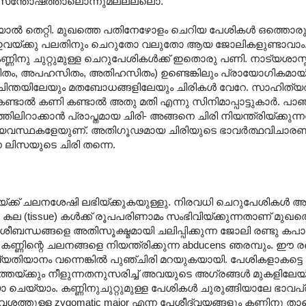
അതീവ സന്തോഷത്താലൊന്നുമല്ലല്ലൊ.
ിയാൽ തെറ്റി. മുഖത്തെ പതിനേഴോളം ചെറിയ പേശികൾ ഒത്തൊരുമി
്ച് ഇവയ്ക്കു പലതിനും ചെറുതോ വലുതോ ആയ ജോലികളുണ്ടാവാം
ിനു ചുറ്റുമുള്ള ചെറുപേശികൾക്ക് ഇതൊരു പണി. നാട്യശാസ്ത്
ിതം, അപഹസിതം, അതിഹസിതം) ഉണ്ടെങ്കിലും പ്രായോഗികമായ
്വചിന്തയിലേയും മതബോധങ്ങളിലേയും ചിരികൾ വേറേ. സാഹിത്യത
കണ്ടാ‍ൽ കണി കണ്ടാ‍ൽ അതു മതി എന്നു സിനിമാപ്പാട്ടുകാർ. പാ
തിലിറാക്കാൻ പ്രാപ്തമായ ചിരി- അങ്ങനെ ചിരി നിയന്ത്രിയ്ക്കു
വ്യവസ്ഥകളേയുണ്. അതിഗൂഢമായ ചിരിയുടെ ഭാവർത്ഥവിചാര
ലിസയുടെ ചിരി തന്നെ.
്ക്ക് ചലനശേഷി ലഭിയ്ക്കുകയുള്ളു. നിരവധി ചെറുപേശികൾ
കല (tissue) കൾക്ക് രൂപപരിണാമം സംഭിവിയ്ക്കുന്നതാണ് മുഖ
ബന്ധങ്ങളെ അതിസൂക്ഷ്മമായി ചലിപ്പിക്കുന്ന ജോലി രണ്ടു ക
 ഉം കണ്ണിന്റെ ചലനങ്ങളെ നിയന്ത്രിക്കുന്ന abducens ഞരമ്പും. ഈ ര
യാനം വന്നെങ്കിൽ പുഞ്ചിരി മറയുകയായി. പേശികളാകട്ടെ ഒത
്തേയ്ക്കും നീളുന്നതനുസരിച്ച് അവയുടെ അഗ്രങ്ങൾ മുകളിലേയ
 ചെയ്യാം. കണ്ണിനുചുറ്റുമുള്ള പേശികൾ ചുരുങ്ങിയാലേ ഭാവ
ശത്തുള്ള zygomatic major എന്ന പേശീദ്വയങ്ങളും കണ്ണിനു ത