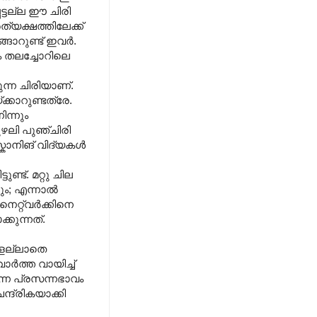
്ടല്ല ഈ ചിരി
്യക്ഷത്തിലേക്ക്
ങാറുണ്ട് ഇവർ.
ം തലച്ചോറിലെ
ടുന്ന ചിരിയാണ്.
കാറുണ്ടത്രേ.
ന്നും
ുഴലി പുഞ്ചിരി
്കാനിങ് വിദ്യകൾ
ട്. മറ്റു ചില
ടും; എന്നാൽ
െറ്റ്വർക്കിനെ
്കുന്നത്.
ങളല്ലാതെ
ർത്ത വായിച്ച്
ന്ന പ്രസന്നഭാവം
്ദ്രികയാക്കി