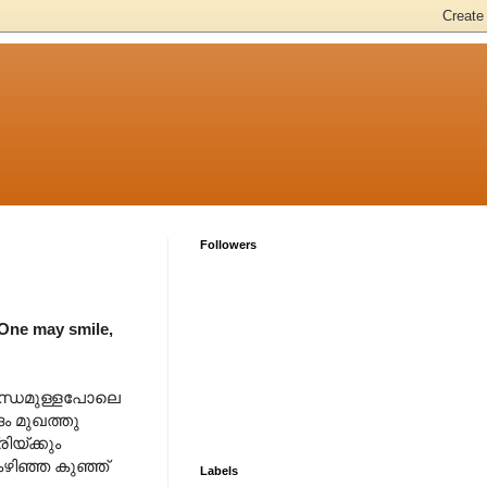
Followers
One may smile,
ബ്ബന്ധമുള്ളപോലെ
ദം മുഖത്തു
യ്ക്കും
കഴിഞ്ഞ കുഞ്ഞ്
Labels