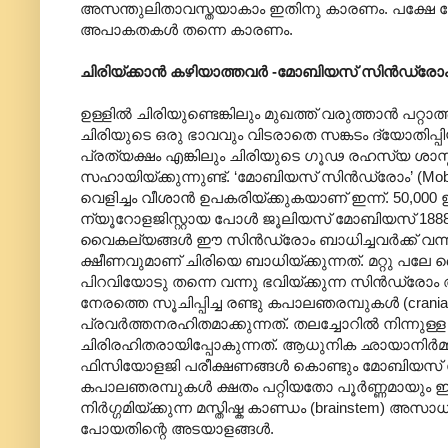
അസന്തുലിതാവസ്തയാകാം ഇതിനു കാരണം. പക്ഷേ രോഗാത
അപാകതകൾ തന്നെ കാരണം.
ചിരിയ്ക്കാൻ കഴിയാത്തവർ -മോബിയസ് സിൻഡ്രോ
ഉള്ളിൽ ചിരിയുണ്ടെങ്കിലും മുഖത്ത് വരുത്താൻ പറ്റ
ചിരിയുടെ ഒരു ഭാവവും വിടരാതെ സങ്കടം ദ്യോതിപ്
പ്രത്യക്ഷം എങ്കിലും ചിരിയുടെ ഗൂഢ രഹസ്യ ശാ
സഹായിയ്ക്കുന്നുണ്ട്. ‘മോബിയസ് സിൻഡ്രോം’ (M
വെളിച്ചം വീശാൻ ഉപകരിയ്ക്കുകയാണ് ഇന്ന്. 50,0
ന്യൂറോളജിസ്റ്റായ പോൾ ജൂലിയസ് മോബിയസ് 1888
വൈകല്യങ്ങൾ ഈ സിൻഡ്രോം ബാധിച്ചവർക്ക് വന്നു ഭ
ക്ഷീണവുമാണ് ചിരിയെ ബാധിയ്ക്കുന്നത്. മറ്റു പലേ
പിറവിയോടു തന്നെ വന്നു ഭവിയ്ക്കുന്ന സിൻഡ്രോം
നേരത്തെ സൂചിപ്പിച്ച രണ്ടു കപാലഞരമ്പുകൾ (cran
പ്രവർത്തനരഹിതമാക്കുന്നത്. തലച്ചോറിൽ നിന്ന
ചിരിരഹിതരായിപ്പോകുന്നത്. ആധുനിക ഛായാനിർമ്മിതി
ഫിസിയോളജി പരീക്ഷണങ്ങൾ കൊണ്ടും മോബിയസ്
കപാലഞരമ്പുകൾ ക്ഷതം പറ്റിയതോ പൂർണ്ണമായും ഇല
നിർഗ്ഗമിയ്ക്കുന്ന മസ്തിഷ്ക കാണ്ഡം (brainste
പോയതിന്റെ അടയാളങ്ങൾ.