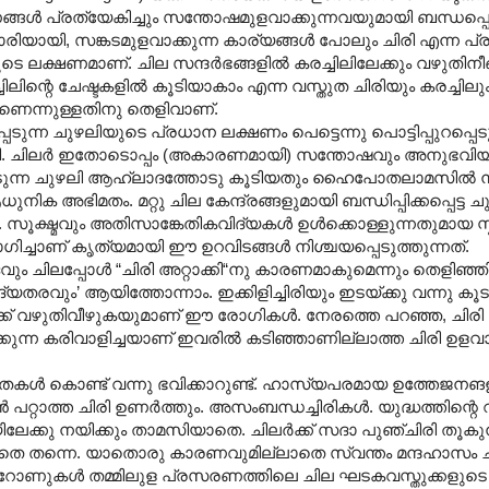
 പ്രത്യേകിച്ചും സന്തോഷമുളവാക്കുന്നവയുമായി ബന്ധപ്പെട
ാരിയായി, സങ്കടമുളവാക്കുന്ന കാര്യങ്ങൾ പോലും ചിരി എന്ന പ്രത
 ലക്ഷണമാണ്. ചില സന്ദർഭങ്ങളിൽ കരച്ചിലിലേക്കും വഴുതിനീങ്
ിന്റെ ചേഷ്ടകളിൽ കൂടിയാകാം എന്ന വസ്തുത ചിരിയും കരച്ചിലു
നതാണെന്നുള്ളതിനു തെളിവാണ്.
പ്പെടുന്ന ചുഴലിയുടെ പ്രധാന ലക്ഷണം പെട്ടെന്നു പൊട്ടിപ്പുറപ്പെ
ി. ചിലർ ഇതോടൊപ്പം (അകാരണമായി) സന്തോഷവും അനുഭവിയ്ക്
്പെടുന്ന ചുഴലി ആഹ്ലാദത്തോടു കൂടിയതും ഹൈപോതലാമസിൽ നി
ക അഭിമതം. മറ്റു ചില കേന്ദ്രങ്ങളുമായി ബന്ധിപ്പിക്കപ്പെട്ട ച
േ. സൂക്ഷ്മവും അതിസാങ്കേതികവിദ്യകൾ ഉൾക്കൊള്ളുന്നതുമായ സ
യോഗിച്ചാണ് കൃത്യമായി ഈ ഉറവിടങ്ങൾ നിശ്ചയപ്പെടുത്തുന്നത്.
പ്പോൾ “ചിരി അറ്റാക്കി“നു കാരണമാകുമെന്നും തെളിഞ്ഞിട്ടുണ്
ൃദ്യതരവും’ ആയിത്തോന്നാം. ഇക്കിളിച്ചിരിയും ഇടയ്ക്കു വന്നു കൂ
ിലേക്ക് വഴുതിവീഴുകയുമാണ് ഈ രോഗികൾ. നേരത്തെ പറഞ്ഞ, ചിരി ന
്ക്കുന്ന കരിവാളിച്ചയാണ് ഇവരിൽ കടിഞ്ഞാണില്ലാത്ത ചിരി ഉളവാക
നതകൾ കൊണ്ട് വന്നു ഭവിക്കാറുണ്ട്. ഹാസ്യപരമായ ഉത്തേജന
്റാത്ത ചിരി ഉണർത്തും. അസംബന്ധച്ചിരികൾ. യുദ്ധത്തിന്റെ വാ
രിയിലേക്കു നയിക്കും താമസിയാതെ. ചിലർക്ക് സദാ പുഞ്ചിരി തൂകു
തെ തന്നെ. യാ‍തൊരു കാരണവുമില്ലാതെ സ്വന്തം മന്ദഹാ‍സം ചന
്യൂറോണുകൾ തമ്മിലുള പ്രസരണത്തിലെ ചില ഘടകവസ്തുക്കളുടെ