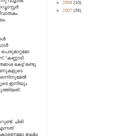
്നു വച്ചാൽ
►
2008
(10)
മാസ്റ്റർ
►
2007
(34)
ിരിവാതകം
്യം
രാൾ
്പോൾ
ോ പെരുമാറ്റമോ
. “കണ്ണാടി
ാശ കേട്ട് രണ്ടു
റോണുകളുടെ
 ഒന്നിനുമേൽ
ിലൂടെ ഇനിയും
ുത്തിയത്.
ണ്ട്. ചിരി
എന്നത്
ുക്തകാരണമോ ഇല്ല