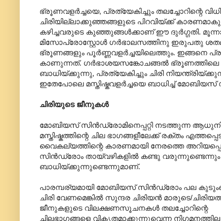
ഭ്രൂണവളർച്ചയെ, പ്രത്യേകിച്ചും തലച്ചോറിന്റെ വ
ചിരിയില്ലാക്കുഞ്ഞങ്ങളുടെ പിറവിയ്ക്ക് കാരണമാകുന്
കഴിച്ചവരുടെ കുഞ്ഞുങ്ങൾക്കാണ് ഈ ദുർഗ്ഗതി. മൂന
മിസോപ്രോസ്റ്റോൾ ഗർഭാലസത്തിനു ഇരുപതു ശതമ
ഭ്രൂണങ്ങളും പൂർണ്ണവളർച്ചയിലെത്തും. ഇങ്ങനെ 
കാണുന്നത്. ഗർഭാശയസങ്കോചങ്ങൽ ഭ്രൂണത്തിലെ രക്
ബാധിയ്ക്കുന്നു, പ്രത്യേകിച്ചും ചിരി നിയന്ത്രിയ
ഇതേപോലെ മസ്തിഷ്കവളർച്ചയെ ബാധിച്ച് മോബിയസ്
ചിരിയുടെ ജീനുകൾ
മോബിയസ് സിൻഡ്രോമിനെപ്പറ്റി നടത്തുന്ന ആധുനി
മസ്തിഷ്കത്തിന്റെ ചില ഭാഗങ്ങളീലേക്ക് രക്തം എത
വൈകല്യത്തിന്റെ കാരണമായി നേരത്തെ അറിയപ്പെട്
സിൻഡ്രോം തായ്‌വഴികളിൽ കണ്ടു വരുന്നുണ്ടെന്ന
ബാധിയ്ക്കുന്നുണ്ടെന്നുമാണ്.
പാരമ്പര്യമായി മോബിയസ് സിൻഡ്രോം പല കുടുംബങ്ങള
ചിരി വേണമെങ്കിൽ സുന്ദര ചിരിയൻ മാരുടെ/ചിരിയത
ജീനുകളുടെ വിലക്ഷണസൂചനകൾ തലച്ചോറിന്റെ
ചിലഭാഗങ്ങളെ വികൃതമാക്കുന്നുവെന്ന നിഗമനത്ത