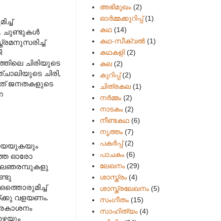
അഭിമുഖം
(2)
ഓർമ്മക്കുറിപ്പ്
(1)
ച്ച്
കഥ
(14)
. ചുണ്ടുകൾ
കഥ-സീക്വല്‍
(1)
രമനുസരിച്ച്
കഥകളി
(2)
ി
്തിലെ ചിരിയുടെ
കല
(2)
ഞ്ചാലിയുടെ ചിരി,
കുറിപ്പ്
(2)
ന്നത് ജനതകളുടെ
ചിത്രകല
(1)
ണ
നർമ്മം
(2)
നാടകം
(2)
നീണ്ടകഥ
(6)
നൃത്തം
(7)
പകര്‍പ്പ്
(2)
 അയയുകയും
പാചകം
(6)
ത്തെ ഓരോ
ലേഖനം
(29)
പാലഞരമ്പുകളു
ണ്ടു
ശാസ്ത്രം
(4)
്തൊരുമിച്ച്
ശാസ്ത്രലേഖനം
(5)
്ക്കു വളയണം.
സംഗീതം
(15)
പ്രകാശനം
സാഹിത്യം
(4)
ാഴെയും