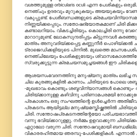
വശത്തുമുള്ള orbicularis oculi എന്ന പേശികളും ഒരുമി
നെഞ്ചും ഉദരവും മുറുകുകയും അയയുകയും വേണം. 
വകുപ്പുണ്ട്. പേശീബന്ധങ്ങളുടെ ക്രമചയവിന്യാസമനു
നിണ്ണയിക്കപ്പെടും. സതോഷദ്യോതകമാണ് ചിരി മിക്കപ്
കണ്ടാലറിയാം. വികടച്ചിരിയും. കൊലച്ചിരി ഒന്നു വേ
മാറാറുമുണ്ട്. ലോകസുന്ദരിപ്പട്ടം കിട്ടുന്നവൾ കര
മാത്രം അനുവദിയ്ക്കപ്പെട്ട കണ്ണുനീർ പൊഴിയ്ക്
ട്രാജെഡിക്കളിയുടെ പിന്നിൽ. മുഖത്തെ മാംസപേ
നെഞ്ചിലേയും പേശികളുടേയും ശ്വാസകോശത്തിന്റേയ
സ്വരൂക്കൂട്ടുന്ന ക്രമചയസമുച്ചയങ്ങൾ ഈ ചിരികളെ
ആശയസംവേദനത്തിനു മനുഷ്യനു മാത്രം ലഭിച്ച സിദ്
ചില കുരങ്ങുകളിൽ കാണാം. ചിരിയുടെ പോലെ ശബ്ദം പുറപ
-മുഖഭാവം കൊണ്ടും ശബ്ദവിന്യാസങ്ങൾ കൊണ്ടു
ചിരിയ്ക്കാനുള്ള കഴിവിനു പരിണാമപരമയി നോക്കു
പ്രകാശനം ഒരു സംഘത്തിന്റെ ഉൾച്ചെർന്ന അതിജീ
പ്രകടനം ആയിട്ടല്ല മനുഷ്യമസ്തിഷ്ക്കത്തിൽ ചിരിയ
ചിരി. സന്തോഷപ്രകടനത്തിന്റേയോ പരിചയഭാവത്തിന
വന്നു ഭവിയ്ക്കാറുള്ളു. നർമ്മം ഉളവാക്കുന്ന ചിരിയ്ക
എറ്റാലോ വരുന്ന ചിരി. സന്തോഷവുമായി ബന്ധമില്ലാത്
വികാരരഹിതമായ ഞരമ്പു-പേശിക്കളികൾ. എന്നാൽ 