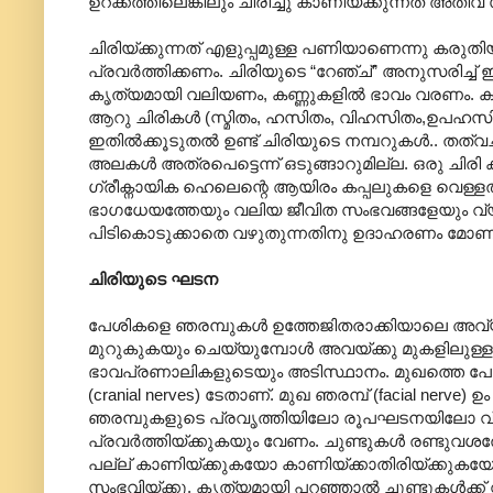
ഉറക്കത്തിലെങ്കിലും ചിരിച്ചു കാണിയ്ക്കുന്നത് 
ചിരിയ്ക്കുന്നത് എളുപ്പമുള്ള പണിയാണെന്നു കരുത
പ്രവർത്തിക്കണം. ചിരിയുടെ “റേഞ്ച്” അനുസരിച
കൃത്യമായി വലിയണം, കണ്ണുകളിൽ ഭാവം വരണം. കണ്ണ
ആറു ചിരികൾ (സ്മിതം, ഹസിതം, വിഹസിതം,ഉപഹസ
ഇതിൽക്കൂടുതൽ ഉണ്ട് ചിരിയുടെ നമ്പറുകൾ.. തത
അലകൾ അത്രപെട്ടെന്ന് ഒടുങ്ങാറുമില്ല. ഒരു ചിരി 
ഗ്രീക്നാ‍യിക ഹെലെന്റെ ആയിരം കപ്പലുകളെ വെള്ളത്
ഭാഗധേയത്തേയും വലിയ ജീവിത സംഭവങ്ങളേയും 
പിടികൊടുക്കാതെ വഴുതുന്നതിനു ഉദാഹരണം മോണ 
ചിരിയുടെ ഘടന
പേശികളെ ഞരമ്പുകൾ ഉത്തേജിതരാക്കിയാലെ അവ്യ
മുറുകുകയും ചെയ്യുമ്പോൾ അവയ്ക്കു മുകളിലുള്ള 
ഭാവപ്രണാലികളുടെയും അടിസ്ഥാനം. മുഖത്തെ പേശീ
(cranial nerves) ടേതാണ്. മുഖ ഞരമ്പ് (facial nerve)
ഞരമ്പുകളുടെ പ്രവൃത്തിയിലോ രൂപഘടനയിലോ വ്യതി
പ്രവർത്തിയ്ക്കുകയും വേണം. ചുണ്ടുകൾ രണ്ടുവശത
പല്ല് കാണിയ്ക്കുകയോ കാണിയ്ക്കാതിരിയ്ക്കുകയോ
സംഭവിയ്ക്കൂ. കൃത്യമായി പറഞ്ഞാൽ ചുണ്ടുകൾക്ക് വ