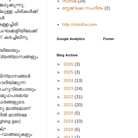
സിനിമ
(24)
ടുക്കുന്നു.
സ്റ്റേജ് ഷോ സംഗീതം
(2)
ള്ള ചിരികൾക്ക്
ങൾ
്ളച്ചിരി
http://chintha.com
സംഘക്കളിയിലേക്ക്
. കരച്ചിലിനു
Google Analytics
Footer
ടയിലേയും
Blog Archive
ദവ്യത്യാസങ്ങളും
►
2026
(3)
►
2025
(3)
 വിന്യാസങ്ങൾ
►
2024
(13)
ദിയ്ക്കുന്ന
►
2023
(24)
 ചെറുവിലപോലും
െ സമൂഹപരമായ
►
2022
(31)
കാരങ്ങളുടെ
►
2021
(20)
്നു മാത്രമാണ്
►
2020
(5)
ിൽ മാത്രമേ
►
2019
(10)
hing gas)
ചും
►
2018
(5)
-വാങ്ങലുകളും
►
2017
(7)