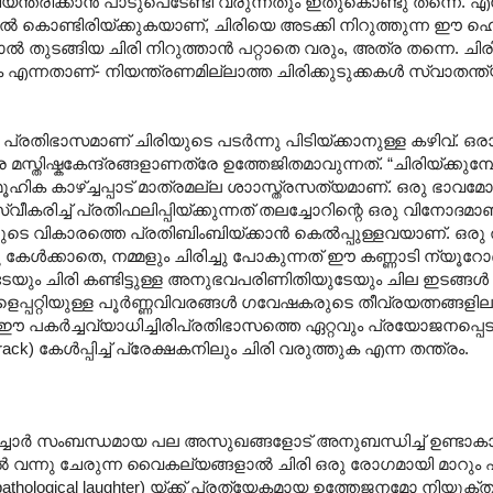
്ത്രിക്കാൻ പാടുപെടേണ്ടി വരുന്നതും ഇതുകൊണ്ടു തന്നെ. എന
പൽ കൊണ്ടിരിയ്ക്കുകയാണ്, ചിരിയെ അടക്കി നിറുത്തുന്ന ഈ ഹെഡ്
ങിയാൽ തുടങ്ങിയ ചിരി നിറുത്താൻ പറ്റാതെ വരും, അത്ര തന്നെ. ച
ക എന്നതാണ്- നിയന്ത്രണമില്ലാത്ത ചിരിക്കുടുക്കകൾ സ്വാതന്ത
തിഭാസമാണ് ചിരിയുടെ പടർന്നു പിടിയ്ക്കാനുള്ള കഴിവ്. ഒ
മസ്തിഷ്കകേന്ദ്രങ്ങളാണത്രേ ഉത്തേജിതമാവുന്നത്. “ചിരിയ്ക്കുമ
ൂഹിക കാഴ്ച്ചപ്പാട് മാത്രമല്ല ശാ‍ാസ്ത്രസത്യമാണ്. ഒരു ഭാവമ
ിച്ച് പ്രതിഫലിപ്പിയ്ക്കുന്നത് തലച്ചോറിന്റെ ഒരു വിനോദമാണ്
ടെ വികാരത്തെ പ്രതിബിംബിയ്ക്കാൻ കെൽ‌പ്പുള്ളവയാണ്. ഒരു തമ
ു കേൾക്കാതെ, നമ്മളും ചിരിച്ചു പോകുന്നത് ഈ കണ്ണാടി ന്യൂ
യും ചിരി കണ്ടിട്ടുള്ള അനുഭവപരിണിതിയുടേയും ചില ഇടങ്ങൾ
ണുകളെപ്പറ്റിയുള്ള പൂർണ്ണവിവരങ്ങൾ ഗവേഷകരുടെ തീവ്രയത്നങ്ങള
ഈ പകർച്ചവ്യാധിച്ചിരിപ്രതിഭാസത്തെ ഏറ്റവും പ്രയോജനപ്പെട
 കേൾ‌പ്പിച്ച് പ്രേക്ഷകനിലും ചിരി വരുത്തുക എന്ന തന്ത്രം.
തൽച്ചോർ സംബന്ധമായ പല അസുഖങ്ങളോട് അനുബന്ധിച്ച് ഉണ്ടാകാറു
ൽ വന്നു ചേരുന്ന വൈകല്യങ്ങളാൽ ചിരി ഒരു രോഗമായി മാറും 
hological laughter) യ്ക്ക് പ്രത്യേകമായ ഉത്തേജനമോ നിയ