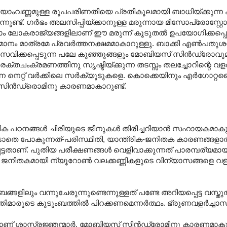
ിധിയാംവണ്ണമുള്ള രൂപപരിണതിയെ പ്രതികൂലമായി ബാധിയ്ക്കുന്ന
നുണ്ട്. ഗർഭം അലസിപ്പിയ്ക്കാനുള്ള മരുന്നായ മിസോപ്രോസ്റ്റോൾ
്നാം ലോകരാജ്യങ്ങളിലാണ് ഈ മരുന്ന് കൂടുതൽ ഉപയോഗിക്കപ്പെട
ാനം മാത്രമേ പ്രവർത്തനക്ഷമമാകാറുള്ളു. ബാക്കി എൺപതു
പ്രസവിക്കപ്പെടുന്ന പലേ കുഞ്ഞുങ്ങളും മോബിയസ് സിൻഡ്രോ
തചംക്രമണത്തിനു സൃഷ്ടിയ്ക്കുന്ന തടസ്സം തലച്ചോറിന്റെ വള
്ക്കുന്ന നെറ്റ് വർക്കിലെ സർക്യൂടുകളെ. കൊക്കെയിനും എർഗോറ്റ
 സിൻഡ്രൊമിനു കാരണമാകാറുണ്ട്.
ക പഠനങ്ങൾ ചിരിയുടെ ജീനുകൾ തിരിച്ചറിയാൻ സഹായകമാകുന്ന
്തപ്പെടാതെ പോകുന്നത്-പരിസ്ഥിതി, യാന്ത്രിക-ജനിതക കാരണങ്ങ
ടതാണ്. പുതിയ പരീക്ഷണങ്ങൾ വെളിവാക്കുന്നത് പാരമ്പര്യമ
ും ജനിതകമായി ന്യൂറോൺ വലക്കണ്ണികളുടെ വിന്യാസങ്ങളെ വള
ിലും വന്നുചേരുന്നുണ്ടെന്നുള്ളത് പണ്ടേ അറിയപ്പെട്ട വസ്ത
്തിമാരുടെ കുടുംബത്തിൽ പിറക്കണമെന്നർത്ഥം. ഭ്രൂണവളർച്ചാ
ിലാണ് ശാസ്ത്രജ്ഞന്മാർ. മോബിയസ് സിൻഡ്രോമിനു കാരണമാകു