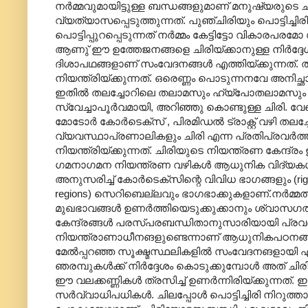
നർമ്മവുമായിട്ടുള്ള ബന്ധങ്ങളുമാണ് മനുഷ്യരുടെ ചി
വ്യത്യാസപ്പെടുത്തുന്നത്. പുഞ്ചിരിയും പൊട്ടിച
പൊട്ടിപ്പുറപ്പെടുന്നത് നർമ്മം കേട്ടിട്ടോ വികാര
ആണു് ഈ ഉത്തേജനങ്ങളെ ചിരിയ്ക്കാനുള്ള നിർദ്ദേശങ്ങ
ദിശാപഥങ്ങളാണ് സംവേദനങ്ങൾ എത്തിയ്ക്കുന്നത്. തമ്
നിയന്ത്രിയ്ക്കുന്നത്. ഒരെണ്ണം പൊടുന്നനവേ അനിച്ഛാ
ഇതിൽ തലച്ചോറിലെ തലാമസും ഹ്യ്പോതലാമസും സബ്
സ്വേച്ചാപൂർവമായി, അറിഞ്ഞു കൊണ്ടുള്ള ചിരി. 
മോടോർ കോർടെക്സ് , പിരമിഡൽ ട്രാക്റ്റ് വഴി തലച്ചോറ
വ്യവസ്ഥാപ്രണാലികളും ചിരി എന്ന പ്രതിപ്രവർത്ത
നിയന്ത്രിയ്ക്കുന്നത്. ചിരിയുടെ നിയന്ത്രണ കേന്ദ്
ഗമനാഗമന നിയന്ത്രണ വഴികൾ ആധുനിക വിദ്യകൾ കൊണ്
അനുസരിച്ച് കോർടെക്സിന്റെ വിവിധ ഭാഗങ്ങളും (right fronta
regions) സെറിബെല്ലവും ഭാ‍ഗഭാക്കുകളാണ്.നർമ്മത്ത
മുഖഭാവങ്ങൾ ഉണർത്തിയെടുക്കുക്കാനും ശ്വാസഗതിയു
കേന്ദ്രങ്ങൾ പരസ്പരബന്ധിതാനുസാരിയായി പ്രവർ
നിയന്ത്രാണാധീനങളുണ്ടെന്നാണ് ആധുനികപഠനങ്ങൾ ത
മേൽ‌പ്പറഞ്ഞ സൂക്ഷ്മസ്ഥലികളിൽ സംവേദനങളായി എത്തിച്ച
ഞരമ്പുകൾക്ക് നിർദ്ദേശം കൊടുക്കുമ്പോൾ അത് ചിരി
ഈ വലക്കണ്ണികൾ ത്രസിച്ച് ഉണർന്നിരിയ്ക്കുന്നത്
സർവ്വാധിപധികൾ. ചിലപ്പോൾ പൊട്ടിച്ചിരി നിറുത്ത