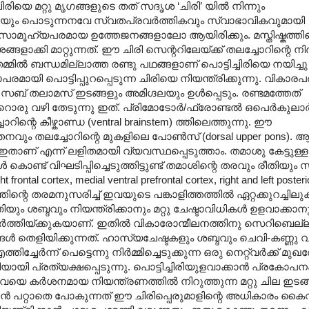
രിയെ മറ്റു മൃഗങ്ങളുടെ തത് സദൃശ ‘ചിരി’ യിൽ നിന്നും
്ചിരിയും പൊടുന്നനവേ സ്വതപ്രവർത്തികവും സ്വാഭാവികവുമായി
പരമോ സാമൂഹ്യപരമായ ഉത്തേജനങ്ങളാലോ ആയിരിക്കും. മസ്തിഷ്കത്തി
ളാക്കി മാറ്റുന്നത്. ഈ ചിരി സെന്ററിലേയ്ക്ക് തലച്ചോറിന്റെ നി
മിൽ ബന്ധമില്ലാത്ത രണ്ടു പഥങ്ങളാണ് പൊട്ടിച്ചിരിയെ നയിച്ചു
പരമായി പൊട്ടിപ്പുറപ്പെടുന്ന ചിരിയെ നിയന്ത്രിക്കുന്നു. വികാര
 തലാമസ് ഇടങ്ങളും അമിഗ്ദലയും ഉൾപ്പെടും. രണ്ടമത്തേത്
വേറൊരു വഴി തേടുന്നു ഇത്. പ്രിമോടോർ/ഫ്രോണ്ടൽ ഒപെർകുലാ
ിന്റെ കീഴ്കാണ്ഡ (ventral brainstem) ത്തിലെത്തുന്നു. ഈ
നവും തലച്ചോറിന്റെ മുകളിലെ പോൺസ് (dorsal upper pons). 
രം ഇതാണ് എന്ന് ലളിതമായി വ്യവസ്ഥപ്പെടുത്താം. തമാശു കേട്ടുള്
ട് വിഘടിപ്പിച്ചെടുത്തിട്ടുണ്ട് തമാശിന്റെ തരവും രീതിയു
l cortex, medial ventral prefrontal cortex, right and left posteri
ിന്റെ തരമനുസരിച്ച് ഇവയുടെ പങ്കാളിത്തത്തിൽ ഏറ്റക്കുറച്ചില
ം ശബ്ദവും നിയന്ത്രിക്കാനും മറ്റു ചേഷ്ടാവിധികൾ ഉളവാക്കാ
ത്തിയ്ക്കുകയാണ്. ഇതിൽ വികാരോന്മീലനത്തിനു സെറിബെല്ല
െളിയിക്കുന്നത്. ഹാസ്യചേഷ്ടകളും ശബ്ദവും ചെവി-കണ്ണു വഴ
േർന്ന് പെട്ടെന്നു നിർമ്മിച്ചെടുക്കുന്ന ഒരു നെറ്റ്വർക്ക് മുഖത
യായി പ്രത്യക്ഷപ്പെടുന്നു. പൊട്ടിച്ചിരിയുളവാക്കാൻ പ്രകോപന
. ഇവയെ കർശനമായ നിയന്ത്രണത്തിൽ നിറുത്തുന്ന മറ്റു ചില ഇടങ
ാൻ പറ്റാതെ പോകുന്നത് ഈ ചിരിപ്പെരുമാളിന്റെ അധികാരം കൈവി