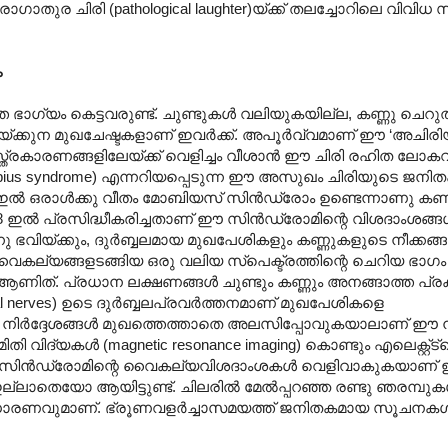
ുര ചിരി (pathological laughter)യ്ക്ക് തലച്ചോറിലെ വിവി
ം
ാത്ത ഭാഗ്യം കെട്ടവരുണ്ട്. ചുണ്ടുകൾ വലിയുകയില്ല, കണ്ണു ചെ
പിയ്ക്കുന മുഖചേഷ്ടകളാണ് ഇവർക്ക്. അപൂർവ്വമാണ് ഈ ‘അചിരി
സ്ത്രകാരണങ്ങളിലേയ്ക്ക് വെളിച്ചം വീശാൻ ഈ ചിരി രഹിത ല
obius syndrome) എന്നറിയപ്പെടുന്ന ഈ അസുഖം ചിരിയുടെ ജ
00 ഇൽ ഒരാൾക്കു വീതം മോബിയസ് സിൻഡ്രോം ഉണ്ടെന്നാണു കണക
 ഇൽ പ്രസിദ്ധീകരിച്ചതാണ് ഈ സിൻഡ്രോമിന്റെ വിശദാംശങ്ങ
വിയ്ക്കും, ദുർബ്ബലമായ മുഖപേശികളും കണ്ണുകളുടെ നീക്കങ്ങ
 വൈകല്യങ്ങളടങ്ങിയ ഒരു വലിയ സ്പെക്ട്രത്തിന്റെ ചെറിയ ഭാഗം
 ആണിത്. പ്രധാന ലക്ഷണങ്ങൾ ചുണ്ടും കണ്ണും അനങ്ങാത്ത പ്ര
ial nerves) ഉടെ ദുർബ്ബലപ്രവർത്തനമാണ് മുഖപേശികളെ
ുള്ള നിർദ്ദേശങ്ങൾ മുഖത്തെത്താതെ അലസിപ്പോവുകയാലാണ് ഈ
 വിദ്യകൾ (magnetic resonance imaging) കൊണ്ടും എലെക്റ്റ്ട
 സിൻഡ്രോമിന്റെ വൈകല്യവിശദാംശകൾ വെളിവാകുകയാണ് ഇ
്ലാതെയോ ആയിട്ടുണ്ട്. ചിലരിൽ മേൽ‌പ്പറഞ്ഞ രണ്ടു ഞരമ്പു
m) അസാധാരണവുമാണ്. ഭ്രൂണവളർച്ചാസമയത്ത് ജനിതകമായ സൂചനകൾ