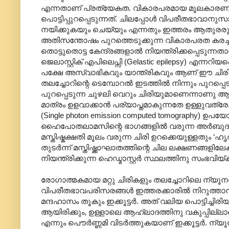
എന്നതാണ് പ്രത്യേകത. വികാരപരമായ മൂലകാരണങ്ങൾ
പൊട്ടിപ്പുറപ്പെടുന്നത്. ചിലപ്പോൾ വിപരീതഭാവാനുസ
നയിക്കുകയും ചെയ്യും എന്നതും ഇത്തരം ആതുരരുടെ
അതിസന്തോഷം പുറത്തെടുക്കുന്ന വികാരപരത കരച്ചില
തൊട്ടുതൊട്ട കേന്ദ്രങ്ങളാൽ നിയന്ത്രിക്കപ്പെടുന്
ജെലാസ്റ്റിക് എപിലെപ്സി (Gelastic epilepsy) എന്നറിയ
പക്ഷേ അസ്വാഭികവും യാന്ത്രികവും ആണ് ഈ ചിര
തലച്ചോറിന്റെ ടെമ്പോറൽ ഇടത്തിൽ നിന്നും പുറപ
പുറപ്പെടുന്ന ചുഴലി വെറും ചിരിയുമാണെന്നാണു ആധുനി
മാത്രം ഉളവാക്കാൻ പര്യാപ്തമാകുന്നതേ ഉള്ളുവത്ര
(Single photon emission computed tomography) ഉപ
ഹൈപോതലാമസിന്റെ ഭാഗങ്ങളിൽ വരുന്ന അർബുദവും ചില
മസ്തിഷ്കക്ഷതി മൂലം വരുന്ന ചിരി ഉറക്കെയുള്ളതും ‘ഹ
തുടർന്ന് മസ്തിഷ്ക്കാഘാതത്തിന്റെ ചില ലക്ഷണങ്ങള
നിയന്ത്രിക്കുന്ന ഹെഡ്മാസ്റ്റർ സ്ഥലത്തിനു സംഭവിയ
രോഗാത്മകമായ മറ്റു ചിരികളും തലച്ചോറിലെ ന്യൂ
വിപരീതഭാവപരിസരങ്ങൾ ഇത്തരക്കാരിൽ നിറുത്താൻ പറ
മന്ദഹാ‍സം തൂകും ഇക്കൂട്ടർ. അത് വലിയ പൊട്ടിച്ചി
ആയിരിക്കും, ഉള്ളാലെ ആഹ്ലാദത്തിനു വകുപ്പില്ലാ
എന്നും പൌർണ്ണമി വിടർത്തുകയാണ് ഇക്കൂട്ടർ. ന