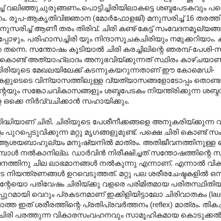
ച്ച് വലിഞ്ഞുചുരുങ്ങണം.പൊട്ടിച്ചിരിയിലാകട്ടെ ശബ്ദപേടകവും പങ്കെ
രൂപ-ആകൃതിവിജ്ഞാന (മോർഫോളജി) മനുസരിച്ച് 16 തരത്തിലു
സരിച്ച് ആണീ തരം തിരിവ്. ചിരി കണ്ട്-കേട്ട് സംവേദനമൂല്യങ്
പോഴും. പരിഹാസച്ചിരി യും നിന്ദാസൂചകചിരിയും നമുക്കറിയാം. കള
റെ തന്നെ. സന്തോഷം കൂടിയാൽ ചിരി കരച്ചിലിന്റെ ഞരമ്പ്-പേശി-
ഞ്ഞുകൊണ്ട് അത്യാഹ്ലാദം അനുഭവിയ്ക്കുന്നത് സ്ഥിരം കാഴ്ചയാണ്
കൽ ചിരിയുടെ മേഖലയിലേക്ക് കടന്നുകയറുന്നതാണ് ഈ കോമെഡി-
ശികളുടെടെ വിന്യാസത്തിലുള്ള വ്യത്യാസങ്ങളോടോപ്പം തൊണ്
ും സങ്കോചവികാസങ്ങളും ശബ്ദപേടകം നിയന്ത്രിക്കുന്ന ശബ്
 ഒക്കെ നിർവ്വചിക്കാൻ സഹായിക്കും.
ധിയാണ് ചിരി. ചിരിയുടെ പേശീനീക്കങ്ങളെ അനുകരിയ്ക്കുന്ന
്പെടുവിക്കുന്ന മറ്റു മൃഗങ്ങളുമുണ്ട്. പക്ഷെ ചിരി കൊണ്ട് സംവ
ം- ആശയബാഹുല്യം മനുഷ്യനിൽ മാത്രം. അതിജീവനത്തിനുള്ള
മ്പോൾ നൽകാനില്ല. ഡാർവിൻ നിരീക്ഷിച്ചത് സന്തോഷത്തിന്റ
വനത്തിനു ചില ലാഭമാനങ്ങൾ നൽകുന്നു എന്നാണ്. എന്നാൽ വി
ുടെ നിയന്ത്രണങ്ങൾ ഉറവെടുത്തത്. മറ്റു പല ശരീരചേഷ്ടകളിൽ ഒന
്റേയൊ പരിവേഷം ചിരിയ്ക്കു വളരെ പരിമിതമായ പരിതസ്ഥിതിയ
്കപ്പുറമായി വെറും പ്രകടനമാണ് ഇക്കിളിയിട്ടാലോ ചിരിവാതകം (laug
ത ഇത് ശരീരത്തിന്റെ പ്രതിപ്രവർത്തനം (reflex) മാത്രം. തികച്
ചിരി പരത്തുന്ന വികാരസംവഹനവും സാമൂഹികമായ കൊടുക്കൽ