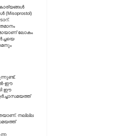
 കാര്യങ്ങൾ
 (Misoprostol)
ാറ്.
ശതമാനം
വുമായാണ് ലോകം
ർച്ചയെ
മൈനും
ുണ്ട്.
ളാൽ-ഈ
ായി ഈ
ർച്ചാസമയത്ത്
ുതയാണ്. നല്ല്ല
സമയത്ത്
ന്ന