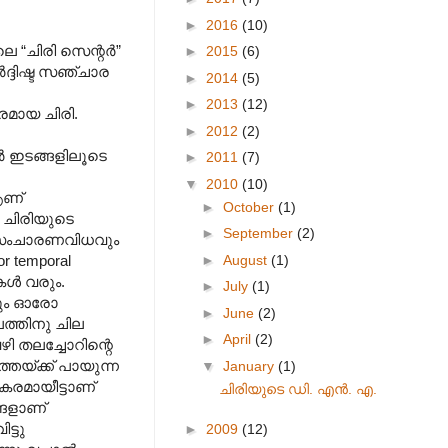
►
2016
(10)
ലെ “ചിരി സെന്റർ”
►
2015
(6)
ർദ്ദിഷ്ട സഞ്ചാര
►
2014
(5)
►
2013
(12)
പരമായ ചിരി.
►
2012
(2)
ർ ഇടങ്ങളിലൂടെ
►
2011
(7)
▼
2010
(10)
ആണ്
►
October
(1)
ള ചിരിയുടെ
►
September
(2)
ം സംചാരണവിധവും
►
August
(1)
or temporal
ുകൾ വരും.
►
July
(1)
നും ഓരോ
►
June
(2)
ത്തിനു ചില
►
April
(2)
ി തലച്ചോറിന്റെ
്തേയ്ക്ക് പായുന്ന
▼
January
(1)
കരമായീട്ടാണ്
ചിരിയുടെ ഡി. എൻ. എ.
്ങളാണ്
ട്ടു
►
2009
(12)