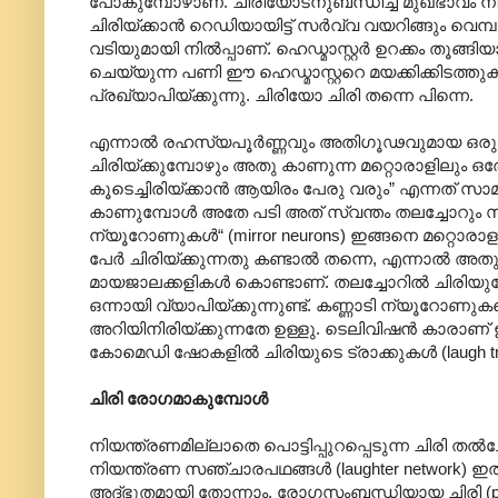
പോകുമ്പോഴാണ്. ചിരിയോടനുബന്ധിച്ച മുഖഭാവം നിയന
ചിരിയ്ക്കാൻ റെഡിയായിട്ട് സർവ്വ വയറിങ്ങും വെമ്
വടിയുമായി നിൽ‌പ്പാണ്. ഹെഡ്മാസ്റ്റർ ഉറക്കം തൂങ്
ചെയ്യുന്ന പണി ഈ ഹെഡ്മാസ്റ്ററെ മയക്കിക്കിടത്തു
പ്രഖ്യാ‍പിയ്ക്കുന്നു. ചിരിയോ ചിരി തന്നെ പിന്നെ.
എന്നാൽ രഹസ്യപൂർണ്ണവും അതിഗൂഢവുമായ ഒരു പ്ര
ചിരിയ്ക്കുമ്പോഴും അതു കാണുന്ന മറ്റൊരാളിലും ഒരേ 
കൂടെച്ചിരിയ്ക്കാൻ ആയിരം പേരു വരും” എന്നത് സാമ
കാണുമ്പോൾ അതേ പടി അത് സ്വന്തം തലച്ചോറും സ്വീകര
ന്യൂറോണുകൾ“ (mirror neurons) ഇങ്ങനെ മറ്റൊരാളു
പേർ ചിരിയ്ക്കുന്നതു കണ്ടാൽ തന്നെ, എന്നാൽ അത
മായജാലക്കളികൾ കൊണ്ടാണ്. തലച്ചോറിൽ ചിരിയുടേ
ഒന്നാ‍യി വ്യാപിയ്ക്കുന്നുണ്ട്. കണ്ണാടി ന്യൂറോ
അറിയിനിരിയ്ക്കുന്നതേ ഉള്ളു. ടെലിവിഷൻ കാരാണ് 
കോമെഡി ഷോകളിൽ ചിരിയുടെ ട്രാക്കുകൾ (laugh track)
ചിരി രോഗമാകുമ്പോൾ
നിയന്ത്രണമില്ലാതെ പൊട്ടിപ്പുറപ്പെടുന്ന ചിരി 
നിയന്ത്രണ സഞ്ചാരപഥങ്ങൾ (laughter network) ഇ
അദ്ഭുതമായി തോന്നാം. രോഗസംബന്ധിയായ ചിരി (pat