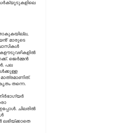
ധ സർക്യൂടുകളിലെ
റുതാകുകയില്ല,
യൻ’ മാരുടെ
ോകവാസികൾ
നിതകഊടുവഴികളിൽ
്ക്. ജെർമ്മൻ
ൾ. പല
ൾക്കുള്ള
 മാത്രമാണിത്.
കൃതം തന്നെ.
 നിർഭാഗ്യർ
്രൊ
പ്പോൾ. ചിലരിൽ
കൾ
 ലഭിയ്ക്കാതെ