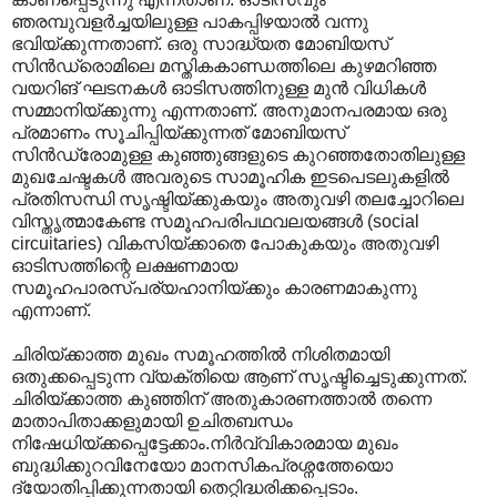
ഞരമ്പുവളർച്ചയിലുള്ള പാകപ്പിഴയാൽ വന്നു
ഭവിയ്ക്കുന്നതാണ്. ഒരു സാദ്ധ്യത മോബിയസ്
സിൻഡ്രൊമിലെ മസ്തികകാണ്ഡത്തിലെ കുഴമറിഞ്ഞ
വയറിങ് ഘടനകൾ ഓടിസത്തിനുള്ള മുൻ വിധികൾ
സമ്മാനിയ്ക്കുന്നു എന്നതാണ്. അനുമാനപരമായ ഒരു
പ്രമാണം സൂചിപ്പിയ്ക്കുന്നത് മോബിയസ്
സിൻഡ്രോമുള്ള കുഞ്ഞുങ്ങളുടെ കുറഞ്ഞതോതിലുള്ള
മുഖചേഷ്ടകൾ അവരുടെ സാമൂഹിക ഇടപെടലുകളിൽ
പ്രതിസന്ധി സൃഷ്ടിയ്ക്കുകയും അതുവഴി തലച്ചോറിലെ
വിസ്തൃത്മാകേണ്ട സമൂഹപരിപഥവലയങ്ങൾ (social
circuitaries) വികസിയ്ക്കാതെ പോകുകയും അതുവഴി
ഓടിസത്തിന്റെ ലക്ഷണമായ
സമൂഹപാരസ്പര്യഹാനിയ്ക്കും കാരണമാകുന്നു
എന്നാണ്.
ചിരിയ്ക്കാത്ത മുഖം സമൂഹത്തിൽ നിശിതമായി
ഒതുക്കപ്പെടുന്ന വ്യക്തിയെ ആണ് സൃഷ്ടിച്ചെടുക്കുന്നത്.
ചിരിയ്ക്കാത്ത കുഞ്ഞിന് അതുകാരണത്താൽ തന്നെ
മാതാപിതാക്കളുമായി ഉചിതബന്ധം
നിഷേധിയ്ക്കപ്പെട്ടേക്കാം.നിർവ്വികാരമായ മുഖം
ബുദ്ധിക്കുറവിനേയോ മാനസികപ്രശ്നത്തേയൊ
ദ്യോതിപ്പിക്കുന്നതായി തെറ്റിദ്ധരിക്കപ്പെടാം.