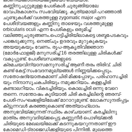
കണ്ണിനുചുറ്റുമുള്ള പേശികൾ ചുരുങ്ങിയാലേ
ഭാവപ്രകാശനം സംഭവിയ്ക്കൂ. കൃത്യമായി പറഞ്ഞാൽ
ചുണ്ടുകൾക്ക് വശത്തുള്ള zygomatic major എന്ന
പേശീദ്വയങ്ങളും കണ്ണിനു താഴെയും വശത്തുമുള്ള
orbicularis oculi എന്ന പേശികളും ഒരുമിച്ച്
വലിഞ്ഞുചുരുങ്ങണം.പൊട്ടിച്ചിരിയിലാകട്ടെ ശബ്ദപേടകവും
പങ്കെടുക്കുന്നു. നെഞ്ചും ഉദരവും മുറുകുകയും
അയയുകയും വേണം. രൂപ-ആകൃതിവിജ്ഞാന
(മോർഫോളജി) മനുസരിച്ച് 16 തരത്തിലുള്ള ചിരികൾക്ക്
വകുപ്പുണ്ട്. പേശീബന്ധങ്ങളുടെ
ക്രമചയവിന്യാസമനുസരിച്ച് ആണീ തരം തിരിവ്. ചിരി
കണ്ട്-കേട്ട് സംവേദനമൂല്യങ്ങൾ നിണ്ണയിക്കപ്പെടും.
സതോഷദ്യോതകമാണ് ചിരി മിക്കപ്പോഴും. പരിഹാസച്ചിരി
യും നിന്ദാസൂചകചിരിയും നമുക്കറിയാം. കള്ളച്ചിരി
കണ്ടാലറിയാം. വികടച്ചിരിയും. കൊലച്ചിരി ഒന്നു വേറെ
തന്നെ. സന്തോഷം കൂടിയാൽ ചിരി കരച്ചിലിന്റെ ഞരമ്പ്-
പേശി-സംഘക്കളിയിലേക്ക് മാറാറുമുണ്ട്. ലോകസുന്ദരിപ്പട്ടം
കിട്ടുന്നവൾ കരഞ്ഞുകൊണ്ട് അത്യാഹ്ലാദം
അനുഭവിയ്ക്കുന്നത് സ്ഥിരം കാഴ്ചയാണ്. കരച്ചിലിനു
മാത്രം അനുവദിയ്ക്കപ്പെട്ട കണ്ണുനീർ പൊഴിയ്ക്കൽ
ചിരിയുടെ മേഖലയിലേക്ക് കടന്നുകയറുന്നതാണ് ഈ
കോമെഡി-ട്രാജെഡിക്കളിയുടെ പിന്നിൽ. മുഖത്തെ