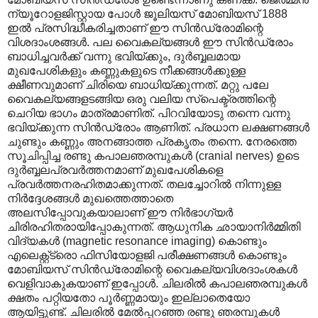
ന്യൂറോളജിസ്റ്റായ പോൾ ജൂലിയസ് മോബിയസ് 1888
ഇൽ പ്രസിദ്ധീകരിച്ചതാണ് ഈ സിൻഡ്രോമിന്റെ
വിശദാംശങ്ങൾ. പല വൈകല്യങ്ങൾ ഈ സിൻഡ്രോം
ബാധിച്ചവർക്ക് വന്നു ഭവിയ്ക്കും, ദുർബ്ബലമായ
മുഖപേശികളും കണ്ണുകളുടെ നീക്കങ്ങൾക്കുള്ള
ക്ഷീണവുമാണ് ചിരിയെ ബാധിയ്ക്കുന്നത്. മറ്റു പലേ
വൈകല്യങ്ങളടങ്ങിയ ഒരു വലിയ സ്പെക്ട്രത്തിന്റെ
ചെറിയ ഭാഗം മാത്രമാണിത്. പിറവിയോടു തന്നെ വന്നു
ഭവിയ്ക്കുന്ന സിൻഡ്രോം ആണിത്. പ്രധാന ലക്ഷണങ്ങൾ
ചുണ്ടും കണ്ണും അനങ്ങാത്ത പ്രകൃതം തന്നെ. നേരത്തെ
സൂചിപ്പിച്ച രണ്ടു കപാലഞരമ്പുകൾ (cranial nerves) ഉടെ
ദുർബ്ബലപ്രവർത്തനമാണ് മുഖപേശികളെ
പ്രവർത്തനരഹിതമാക്കുന്നത്. തലച്ചോറിൽ നിന്നുള്ള
നിർദ്ദേശങ്ങൾ മുഖത്തെത്താതെ
അലസിപ്പോവുകയാലാണ് ഈ നിർഭാഗ്യർ
ചിരിരഹിതരായിപ്പോകുന്നത്. ആധുനിക ഛായാനിർമ്മിതി
വിദ്യകൾ (magnetic resonance imaging) കൊണ്ടും
എലെക്റ്റ്ട്രൊ ഫിസിയോളജി പരീക്ഷണങ്ങൾ കൊണ്ടും
മോബിയസ് സിൻഡ്രോമിന്റെ വൈകല്യവിശദാംശകൾ
വെളിവാകുകയാണ് ഇപ്പോൾ. ചിലരിൽ കപാലഞരമ്പുകൾ
ക്ഷതം പറ്റിയതോ പൂർണ്ണമായും ഇല്ലാതെയോ
ആയിട്ടുണ്ട്. ചിലരിൽ മേൽ‌പ്പറഞ്ഞ രണ്ടു ഞരമ്പുകൾ