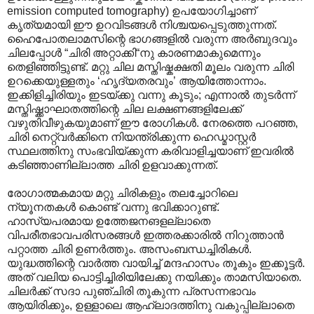
emission computed tomography) ഉപയോഗിച്ചാണ്
കൃത്യമായി ഈ ഉറവിടങ്ങൾ നിശ്ചയപ്പെടുത്തുന്നത്.
ഹൈപോതലാമസിന്റെ ഭാഗങ്ങളിൽ വരുന്ന അർബുദവും
ചിലപ്പോൾ “ചിരി അറ്റാക്കി“നു കാരണമാകുമെന്നും
തെളിഞ്ഞിട്ടുണ്ട്. മറ്റു ചില മസ്തിഷ്കക്ഷതി മൂലം വരുന്ന ചിരി
ഉറക്കെയുള്ളതും ‘ഹൃദ്യതരവും’ ആയിത്തോന്നാം.
ഇക്കിളിച്ചിരിയും ഇടയ്ക്കു വന്നു കൂടും; എന്നാൽ തുടർന്ന്
മസ്തിഷ്ക്കാഘാതത്തിന്റെ ചില ലക്ഷണങ്ങളിലേക്ക്
വഴുതിവീഴുകയുമാണ് ഈ രോഗികൾ. നേരത്തെ പറഞ്ഞ,
ചിരി നെറ്റ്വർക്കിനെ നിയന്ത്രിക്കുന്ന ഹെഡ്മാസ്റ്റർ
സ്ഥലത്തിനു സംഭവിയ്ക്കുന്ന കരിവാളിച്ചയാണ് ഇവരിൽ
കടിഞ്ഞാണില്ലാത്ത ചിരി ഉളവാക്കുന്നത്.
രോഗാത്മകമായ മറ്റു ചിരികളും തലച്ചോറിലെ
ന്യൂനതകൾ കൊണ്ട് വന്നു ഭവിക്കാറുണ്ട്.
ഹാസ്യപരമായ ഉത്തേജനങളല്ലാതെ
വിപരീതഭാവപരിസരങ്ങൾ ഇത്തരക്കാരിൽ നിറുത്താൻ
പറ്റാത്ത ചിരി ഉണർത്തും. അസംബന്ധച്ചിരികൾ.
യുദ്ധത്തിന്റെ വാർത്ത വായിച്ച് മന്ദഹാ‍സം തൂകും ഇക്കൂട്ടർ.
അത് വലിയ പൊട്ടിച്ചിരിയിലേക്കു നയിക്കും താമസിയാതെ.
ചിലർക്ക് സദാ പുഞ്ചിരി തൂകുന്ന പ്രസന്നഭാവം
ആയിരിക്കും, ഉള്ളാലെ ആഹ്ലാദത്തിനു വകുപ്പില്ലാതെ