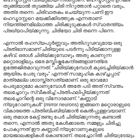
തൂങ്ങിയാൽ തുടങ്ങിയ ചിരി നിറുത്താൻ പറ്റാതെ വരും,
അത്ര തന്നെ. ചിരിവാതകം ചെയ്യുന്ന പണി ഈ
ഹെഡ്മാസ്റ്ററെ മയക്കിക്കിടത്തുക എന്നതാണ്-
നിയന്ത്രണമില്ലാത്ത ചിരിക്കുടുക്കകൾ സ്വാതന്ത്യം
പ്രഖ്യാ‍പിയ്ക്കുന്നു. ചിരിയോ ചിരി തന്നെ പിന്നെ.
എന്നാൽ രഹസ്യപൂർണ്ണവും അതിഗൂഢവുമായ ഒരു
പ്രതിഭാസമാണ് ചിരിയുടെ പടർന്നു പിടിയ്ക്കാനുള്ള
കഴിവ്. ഒരാൾ ചിരിയ്ക്കുമ്പോഴും അതു കാണുന്ന
മറ്റൊരാളിലും ഒരേ മസ്തിഷ്കകേന്ദ്രങ്ങളാണത്രേ
ഉത്തേജിതമാവുന്നത്. “ചിരിയ്ക്കുമ്പോൾ കൂടെച്ചിരിയ്ക്കാൻ
ആയിരം പേരു വരും” എന്നത് സാമൂഹിക കാഴ്ച്ചപ്പാട്
മാത്രമല്ല ശാ‍ാസ്ത്രസത്യമാണ്. ഒരു ഭാവമോ
പെരുമാറ്റമോ കാണുമ്പോൾ അതേ പടി അത് സ്വന്തം
തലച്ചോറും സ്വീകരിച്ച് പ്രതിഫലിപ്പിയ്ക്കുന്നത്
തലച്ചോറിന്റെ ഒരു വിനോദമാണ്. “കണ്ണാടി
ന്യൂറോണുകൾ“ (mirror neurons) ഇങ്ങനെ മറ്റൊരാളുടെ
വികാരത്തെ പ്രതിബിംബിയ്ക്കാൻ കെൽ‌പ്പുള്ളവയാണ്.
ഒരു തമാശ കേട്ട് രണ്ടു പേർ ചിരിയ്ക്കുന്നതു കണ്ടാൽ
തന്നെ, എന്നാൽ അതു കേൾക്കാതെ, നമ്മളും ചിരിച്ചു
പോകുന്നത് ഈ കണ്ണാടി ന്യൂറോണുകളുടെ
മായജാലക്കളികൾ കൊണ്ടാണ്. തലച്ചോറിൽ ചിരിയുടേയും