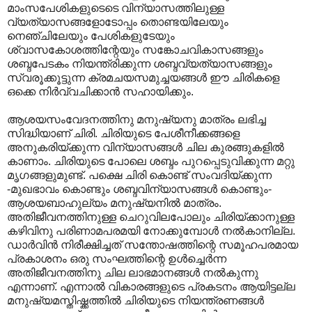
മാംസപേശികളുടെടെ വിന്യാസത്തിലുള്ള
വ്യത്യാസങ്ങളോടോപ്പം തൊണ്ടയിലേയും
നെഞ്ചിലേയും പേശികളുടേയും
ശ്വാസകോശത്തിന്റേയും സങ്കോചവികാസങ്ങളും
ശബ്ദപേടകം നിയന്ത്രിക്കുന്ന ശബ്ദവ്യത്യാസങ്ങളും
സ്വരൂക്കൂട്ടുന്ന ക്രമചയസമുച്ചയങ്ങൾ ഈ ചിരികളെ
ഒക്കെ നിർവ്വചിക്കാൻ സഹായിക്കും.
ആശയസംവേദനത്തിനു മനുഷ്യനു മാത്രം ലഭിച്ച
സിദ്ധിയാണ് ചിരി. ചിരിയുടെ പേശീനീക്കങ്ങളെ
അനുകരിയ്ക്കുന്ന വിന്യാസങ്ങൾ ചില കുരങ്ങുകളിൽ
കാണാം. ചിരിയുടെ പോലെ ശബ്ദം പുറപ്പെടുവിക്കുന്ന മറ്റു
മൃഗങ്ങളുമുണ്ട്. പക്ഷെ ചിരി കൊണ്ട് സംവദിയ്ക്കുന്ന
-മുഖഭാവം കൊണ്ടും ശബ്ദവിന്യാസങ്ങൾ കൊണ്ടും-
ആശയബാഹുല്യം മനുഷ്യനിൽ മാത്രം.
അതിജീവനത്തിനുള്ള ചെറുവിലപോലും ചിരിയ്ക്കാനുള്ള
കഴിവിനു പരിണാമപരമയി നോക്കുമ്പോൾ നൽകാനില്ല.
ഡാർവിൻ നിരീക്ഷിച്ചത് സന്തോഷത്തിന്റെ സമൂഹപരമായ
പ്രകാശനം ഒരു സംഘത്തിന്റെ ഉൾച്ചെർന്ന
അതിജീവനത്തിനു ചില ലാഭമാനങ്ങൾ നൽകുന്നു
എന്നാണ്. എന്നാൽ വികാരങ്ങളുടെ പ്രകടനം ആയിട്ടല്ല
മനുഷ്യമസ്തിഷ്ക്കത്തിൽ ചിരിയുടെ നിയന്ത്രണങ്ങൾ