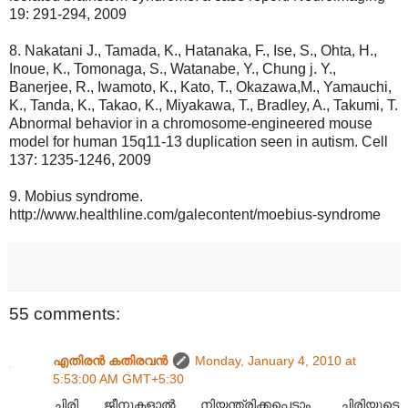
19: 291-294, 2009
8. Nakatani J., Tamada, K., Hatanaka, F., Ise, S., Ohta, H.,
Inoue, K., Tomonaga, S., Watanabe, Y., Chung j. Y.,
Banerjee, R., Iwamoto, K., Kato, T., Okazawa,M., Yamauchi,
K., Tanda, K., Takao, K., Miyakawa, T., Bradley, A., Takumi, T.
Abnormal behavior in a chromosome-engineered mouse
model for human 15q11-13 duplication seen in autism. Cell
137: 1235-1246, 2009
9. Mobius syndrome.
http://www.healthline.com/galecontent/moebius-syndrome
55 comments:
എതിരന്‍ കതിരവന്‍
Monday, January 4, 2010 at
5:53:00 AM GMT+5:30
ചിരി ജീനുകളാൽ നിയന്ത്രിക്കപ്പെടാം. ചിരിയുടെ