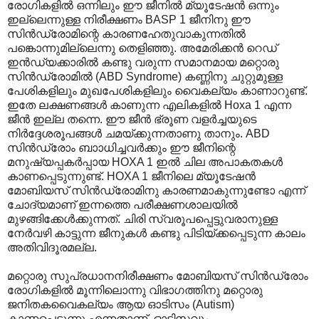
രോഗികളിൽ ഒന്നിലും ഈ ജീനിൽ മ്യൂടേഷൻ ഒന്നും
ഇല്ലെന്നുള്ള നിരീക്ഷണം BASP 1 ജീനിനു ഈ
സിൻഡ്രോമിന്റെ കാരണഹേതുവാകുന്നതിൽ
പങ്കൊന്നുമില്ലെന്നു തെളിഞ്ഞു. അമേരിക്കൻ റെഡ്
ഇൻഡ്യക്കാരിൽ കണ്ടു വരുന്ന സമാനമായ മറ്റൊരു
സിൻഡ്രോമിൽ (ABD Syndrome) കണ്ണിനു ചുറ്റുമുള്ള
പേശികളിലും മുഖപേശികളിലും വൈകല്യം കാണാറുണ്ട്.
ഇതേ ലക്ഷണങ്ങൾ കാണുന്ന എലികളിൽ Hoxa 1 എന്ന
ജീൻ ഇല്ല തന്നെ. ഈ ജീൻ ഭ്രൂണ വളർച്ചയുടെ
നിർദ്ദേശരൂപങ്ങൾ ചമയ്ക്കുന്നതാണു താനും. ABD
സിൻഡ്രോം ബാ‍ാധിച്ചവർക്കും ഈ ജീനിന്റെ
മനുഷ്യപ്പകർപ്പായ HOXA 1 ഇൽ ചില അപാകതകൾ
കാണപ്പെടുന്നുണ്ട്. HOXA 1 ജീനിലെ മ്യൂടേഷൻ
മോബിയസ് സിൻഡ്രോമിനു കാരണമാകുന്നുണ്ടോ എന്ന്
ചോദ്യമാണ് ഇന്നത്തെ പരീക്ഷണശാലയിൽ
മുഴങ്ങിക്കേൾക്കുന്നത്. ചിരി സ്വരൂപപ്പെട്ടുവരാനുള്ള
നേർവഴി കാട്ടുന്ന ജീനുകൾ കണ്ടു പിടിയ്ക്കപ്പെടുന്ന കാലം
അതിവിദൂരമല്ല.
മറ്റൊരു സുപ്രധാനനിരീക്ഷണം മോബിയസ് സിൻഡ്രോം
രോഗികളിൽ മൂന്നിലൊന്നു വിഭാഗത്തിനു മറ്റൊരു
ജനിതകവൈകല്യം ആയ ഓടിസം (Autism)
കാണപ്പെടുന്നു എന്നതാണ്. ഓടിസവും