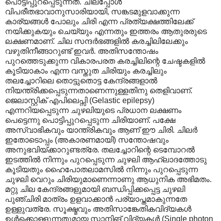
പൊട്ടിപ്പുറപ്പെടുന്നത്. ചിലപ്പോൾ
വിപരീതഭാവാനുസാരിയായി, സങ്കടമുളവാക്കുന്ന
കാര്യങ്ങൾ പോലും ചിരി എന്ന പ്രത്യക്ഷത്തിലേക്ക്
നയിക്കുകയും ചെയ്യും എന്നതും ഇത്തരം ആതുരരുടെ
ലക്ഷണമാണ്. ചില സന്ദർഭങ്ങളിൽ കരച്ചിലിലേക്കും
വഴുതിനീങ്ങാറുണ്ട് ഇവർ. അതിസന്തോഷം
പുറത്തെടുക്കുന്ന വികാരപരത കരച്ചിലിന്റെ ചേഷ്ടകളിൽ
കൂടിയാകാം എന്ന വസ്തുത ചിരിയും കരച്ചിലും
തലച്ചോറിലെ തൊട്ടുതൊട്ട കേന്ദ്രങ്ങളാൽ
നിയന്ത്രിക്കപ്പെടുന്നതാണെന്നുള്ളതിനു തെളിവാണ്.
ജെലാസ്റ്റിക് എപിലെപ്സി (Gelastic epilepsy)
എന്നറിയപ്പെടുന്ന ചുഴലിയുടെ പ്രധാന ലക്ഷണം
പെട്ടെന്നു പൊട്ടിപ്പുറപ്പെടുന്ന ചിരിയാണ്. പക്ഷേ
അസ്വാഭികവും യാന്ത്രികവും ആണ് ഈ ചിരി. ചിലർ
ഇതോടൊപ്പം (അകാരണമായി) സന്തോഷവും
അനുഭവിയ്ക്കാറുണ്ടത്രേ. തലച്ചോറിന്റെ ടെമ്പോറൽ
ഇടത്തിൽ നിന്നും പുറപ്പെടുന്ന ചുഴലി ആഹ്ലാദത്തോടു
കൂടിയതും ഹൈപോതലാമസിൽ നിന്നും പുറപ്പെടുന്ന
ചുഴലി വെറും ചിരിയുമാണെന്നാണു ആധുനിക അഭിമതം.
മറ്റു ചില കേന്ദ്രങ്ങളുമായി ബന്ധിപ്പിക്കപ്പെട്ട ചുഴലി
പുഞ്ചിരി മാത്രം ഉളവാക്കാൻ പര്യാപ്തമാകുന്നതേ
ഉള്ളുവത്രേ. സൂക്ഷ്മവും അതിസാങ്കേതികവിദ്യകൾ
ഉൾക്കൊള്ളുന്നതുമായ സ്കാനിങ് വിദ്യകൾ (Single photon