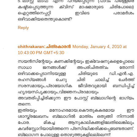
5.‘ലാസ്റ്റ് ലാഫ്’ എന്ന് പറയപ്പെടുന്ന (പാവം പിള്ളെരെ
കഷ്ട്ടപ്പെടുത്തുന്ന ക്വിസ് മാഷമാരുടെ ചിരിപോലെ)
ഐറ്റത്തിനെപ്പറ്റി ഇവിടെ പരാമർശം
ഒഴിവാക്കിയതെന്തുകൊണ്ട്?
Reply
chithrakaran:ചിത്രകാരന്‍
Monday, January 4, 2010 at
10:43:00 PM GMT+5:30
സയന്‍സിന്റേയും കണക്കിന്റേയും ഇക്വേഷനുകളെപ്പോലെ
സാധാ ജനങ്ങള്‍ക്ക് അപരിചിതത്വം തോന്നി
ഒഴിവാക്കപ്പെടാനിടയുള്ള ചിരിയുടെ ഡി.എന്‍.എ.
രഹസ്യങ്ങള്‍ ചെറു ചിരി ചാലിച്ച് ചേര്‍ത്ത്
സരസമായും,പ്രായോഗിക ജീവിതവുമായി ബന്ധിപ്പിച്ച്
ഹൃദയസ്പൃക്കായും,വിജ്ഞനപ്രദമായും
അവതരിപ്പിച്ചിരിക്കുന്ന ഈ പോസ്റ്റ് ബ്ലോഗിന്റെ ഭാഗ്യം
തന്നെ.
ഇത്രയും മനോഹരമായ,കൌതുകകരമായ ഈ
ശാസ്ത്രലേഖനം ബ്ലോഗില്‍ മാത്രം ഒതുങ്ങി നിന്നാല്‍
പോര. മികച്ച ആനുകാലികങ്ങളിലേതിലെങ്കിലും
കവര്‍സ്റ്റോറിയായിത്തന്നെ പ്രസിദ്ധിക്കരിക്കപ്പെടേണ്ടതാണ്.
ബ്ലോഗന പോലുള്ള തൊഴുത്തുകളിലല്ലെന്ന്!