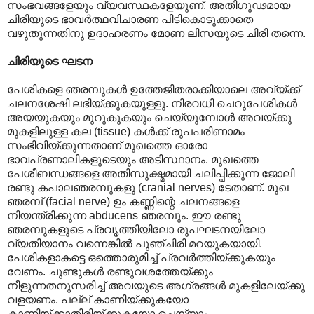
സംഭവങ്ങളേയും വ്യവസ്ഥകളേയുണ്. അതിഗൂഢമായ
ചിരിയുടെ ഭാവർത്ഥവിചാരണ പിടികൊടുക്കാതെ
വഴുതുന്നതിനു ഉദാഹരണം മോണ ലിസയുടെ ചിരി തന്നെ.
ചിരിയുടെ ഘടന
പേശികളെ ഞരമ്പുകൾ ഉത്തേജിതരാക്കിയാലെ അവ്യ്ക്ക്
ചലനശേഷി ലഭിയ്ക്കുകയുള്ളു. നിരവധി ചെറുപേശികൾ
അയയുകയും മുറുകുകയും ചെയ്യുമ്പോൾ അവയ്ക്കു
മുകളിലുള്ള കല (tissue) കൾക്ക് രൂപപരിണാമം
സംഭിവിയ്ക്കുന്നതാണ് മുഖത്തെ ഓരോ
ഭാവപ്രണാലികളുടെയും അടിസ്ഥാനം. മുഖത്തെ
പേശീബന്ധങ്ങളെ അതിസൂക്ഷ്മമായി ചലിപ്പിക്കുന്ന ജോലി
രണ്ടു കപാലഞരമ്പുകളു (cranial nerves) ടേതാണ്. മുഖ
ഞരമ്പ് (facial nerve) ഉം കണ്ണിന്റെ ചലനങ്ങളെ
നിയന്ത്രിക്കുന്ന abducens ഞരമ്പും. ഈ രണ്ടു
ഞരമ്പുകളുടെ പ്രവൃത്തിയിലോ രൂപഘടനയിലോ
വ്യതിയാനം വന്നെങ്കിൽ പുഞ്ചിരി മറയുകയായി.
പേശികളാകട്ടെ ഒത്തൊരുമിച്ച് പ്രവർത്തിയ്ക്കുകയും
വേണം. ചുണ്ടുകൾ രണ്ടുവശത്തേയ്ക്കും
നീളുന്നതനുസരിച്ച് അവയുടെ അഗ്രങ്ങൾ മുകളിലേയ്ക്കു
വളയണം. പല്ല് കാണിയ്ക്കുകയോ
കാണിയ്ക്കാതിരിയ്ക്കുകയോ ചെയ്യാം.