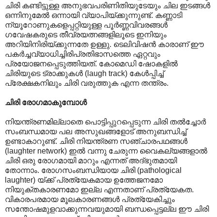
ചിരി കണ്ടിട്ടുള്ള അനുഭവപരിണിതിയുടേയും ചില ഇടങ്ങൾ
ഒന്നിനുമേൽ ഒന്നാ‍യി വ്യാപിയ്ക്കുന്നുണ്ട്. കണ്ണാടി
ന്യൂറോണുകളെപ്പറ്റിയുള്ള പൂർണ്ണവിവരങ്ങൾ
ഗവേഷകരുടെ തീവ്രയത്നങ്ങളിലൂടെ ഇനിയും
അറിയിനിരിയ്ക്കുന്നതേ ഉള്ളു. ടെലിവിഷൻ കാരാണ് ഈ
പകർച്ചവ്യാധിച്ചിരിപ്രതിഭാസത്തെ ഏറ്റവും
പ്രയോജനപ്പെടുത്തിയത്. കോമെഡി ഷോകളിൽ
ചിരിയുടെ ട്രാക്കുകൾ (laugh track) കേൾ‌പ്പിച്ച്
പ്രേക്ഷകനിലും ചിരി വരുത്തുക എന്ന തന്ത്രം.
ചിരി രോഗമാകുമ്പോൾ
നിയന്ത്രണമില്ലാതെ പൊട്ടിപ്പുറപ്പെടുന്ന ചിരി തൽച്ചോർ
സംബന്ധമായ പല അസുഖങ്ങളോട് അനുബന്ധിച്ച്
ഉണ്ടാകാറുണ്ട്. ചിരി നിയന്ത്രണ സഞ്ചാരപഥങ്ങൾ
(laughter network) ഇൽ വന്നു ചേരുന്ന വൈകല്യങ്ങളാൽ
ചിരി ഒരു രോഗമായി മാറും എന്നത് അദ്ഭുതമായി
തോന്നാം. രോഗസംബന്ധിയായ ചിരി (pathological
laughter) യ്ക്ക് പ്രത്യേകമായ ഉത്തേജനമോ
നിയുക്തകാരണമോ ഇല്ല എന്നതാണ് പ്രത്യേകത.
വികാരപരമായ മൂലകാരണങ്ങൾ പ്രത്യേകിച്ചും
സന്തോഷമുളവാക്കുന്നവയുമായി ബന്ധപ്പെട്ടല്ല ഈ ചിരി