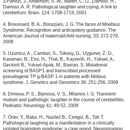
3.Parvizi, J., Anderson, S. W., Martin, C. O., Damsio, H.,
Damsio, A. R. Pathological laughter and crying. A link to
cerebellum. Brain, 124: 1708-1719, 2001
4. Broussard, B. A., Borazjani, J. G. The faces of Moebius
Syndrome: Recognition and anticipatory guidance. The
American Journal of maternal/child nursing. 33: 272-278,
2008
5. Uzumcu, A., Candan, S., Toksoy, G., Uyguner, Z. O.,
Karaman, B., Eris, H., That, B., Kayserili, H., Yuksel, A.,
Geckinli B., Yuksel-Apak, M., Basran, S. Mutational
screening of BASP1 and transcribed processed
pseudogene TP g-BASP 1 in patients with Mobius
syndrome. J. Genetics and Genomics 36: 251-256, 2009
6. Dimova, P. S., Bijinova, V. S., Milanov, I. G. Transient
mutism and pathologic laughter in the course of cerebellitis.
Pediiatric Neurology 41: 49-52, 2009
7. Oner, Y., Batur, H., Nazleil B., Cengiz, B., Tali T.
Pathological laughing as a manifestation in a clinically
isolated brainstem syndrome: a case report. Neuroimaging