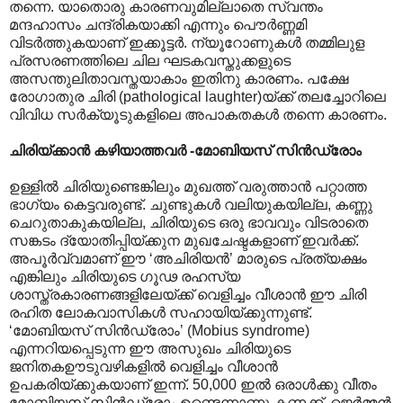
തന്നെ. യാ‍തൊരു കാരണവുമില്ലാതെ സ്വന്തം
മന്ദഹാ‍സം ചന്ദ്രികയാക്കി എന്നും പൌർണ്ണമി
വിടർത്തുകയാണ് ഇക്കൂട്ടർ. ന്യൂറോണുകൾ തമ്മിലുള
പ്രസരണത്തിലെ ചില ഘടകവസ്തുക്കളുടെ
അസന്തുലിതാവസ്തയാകാം ഇതിനു കാരണം. പക്ഷേ
രോഗാതുര ചിരി (pathological laughter)യ്ക്ക് തലച്ചോറിലെ
വിവിധ സർക്യൂടുകളിലെ അപാകതകൾ തന്നെ കാരണം.
ചിരിയ്ക്കാൻ കഴിയാത്തവർ -മോബിയസ് സിൻഡ്രോം
ഉള്ളിൽ ചിരിയുണ്ടെങ്കിലും മുഖത്ത് വരുത്താൻ പറ്റാത്ത
ഭാഗ്യം കെട്ടവരുണ്ട്. ചുണ്ടുകൾ വലിയുകയില്ല, കണ്ണു
ചെറുതാകുകയില്ല, ചിരിയുടെ ഒരു ഭാവവും വിടരാതെ
സങ്കടം ദ്യോതിപ്പിയ്ക്കുന മുഖചേഷ്ടകളാണ് ഇവർക്ക്.
അപൂർവ്വമാണ് ഈ ‘അചിരിയൻ’ മാരുടെ പ്രത്യക്ഷം
എങ്കിലും ചിരിയുടെ ഗൂഢ രഹസ്യ
ശാസ്ത്രകാരണങ്ങളിലേയ്ക്ക് വെളിച്ചം വീശാൻ ഈ ചിരി
രഹിത ലോകവാസികൾ സഹായിയ്ക്കുന്നുണ്ട്.
‘മോബിയസ് സിൻഡ്രോം’ (Mobius syndrome)
എന്നറിയപ്പെടുന്ന ഈ അസുഖം ചിരിയുടെ
ജനിതകഊടുവഴികളിൽ വെളിച്ചം വീശാൻ
ഉപകരിയ്ക്കുകയാണ് ഇന്ന്. 50,000 ഇൽ ഒരാൾക്കു വീതം
മോബിയസ് സിൻഡ്രോം ഉണ്ടെന്നാണു കണക്ക്. ജെർമ്മൻ