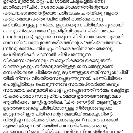
ഉറവെടുത്തത്. മറ്റു പല ശരീരചേഷ്ടകളിൽ ഒന്നു
മാത്രമാണ് ചിരി. സന്തോഷപ്രകടനത്തിന്റേയോ
പരിചയഭാവത്തിന്റേയൊ പരിവേഷം ചിരിയ്ക്കു വളരെ
പരിമിതമായ പരിതസ്ഥിതിയിൽ മാത്രമേ വന്നു
ഭവിയ്ക്കാറുള്ളു. നർമ്മം ഉളവാക്കുന്ന ചിരിയ്ക്കപ്പുറമായി
വെറും പ്രകടനമാണ് ഇക്കിളിയിട്ടാലോ ചിരിവാതകം
(laughing gas) എറ്റാലോ വരുന്ന ചിരി. സന്തോഷവുമായി
ബന്ധമില്ലാത്ത ഇത് ശരീരത്തിന്റെ പ്രതിപ്രവർത്തനം
(reflex) മാത്രം. തികച്ചും വികാരരഹിതമായ ഞരമ്പു-
പേശിക്കളികൾ. എന്നാൽ ചിരി പരത്തുന്ന
വികാരസംവഹനവും സാമൂഹികമായ കൊടുക്കൽ-
വാങ്ങലുകളും നർമ്മവുമായിട്ടുള്ള ബന്ധങ്ങളുമാണ്
മനുഷ്യരുടെ ചിരിയെ മറ്റു മൃഗങ്ങളുടെ തത് സദൃശ ‘ചിരി’
യിൽ നിന്നും വ്യത്യാസപ്പെടുത്തുന്നത്. പുഞ്ചിരിയും
പൊട്ടിച്ചിരിയും പൊടുന്നനവേ സ്വതപ്രവർത്തികവും
സ്വാഭാവികവുമായി പൊട്ടിപ്പുറപ്പെടുന്നത് നർമ്മം കേട്ടിട്ടോ
വികാരപരമോ സാമൂഹ്യപരമായ ഉത്തേജനങ്ങളാലോ
ആയിരിക്കും. മസ്തിഷ്കത്തിലെ “ചിരി സെന്റർ” ആണു് ഈ
ഉത്തേജനങ്ങളെ ചിരിയ്ക്കാനുള്ള നിർദ്ദേശങ്ങളാക്കി
മാറ്റുന്നത്. ഈ ചിരി സെന്ററിലേയ്ക്ക് തലച്ചോറിന്റെ
നിർദ്ദിഷ്ട സഞ്ചാര ദിശാപഥങ്ങളാണ് സംവേദനങ്ങൾ
എത്തിയ്ക്കുന്നത്. തമ്മിൽ ബന്ധമില്ലാത്ത രണ്ടു
പഥങ്ങളാണ് പൊട്ടിച്ചിരിയെ നയിച്ചു നിയന്ത്രിയ്ക്കുന്നത്.