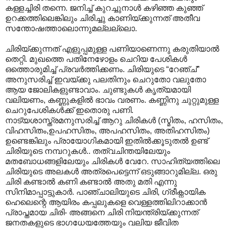
കള്ളച്ചിരി തന്നെ. ജനിച്ച് കുറച്ചുനാൾ കഴിഞ്ഞ കുഞ്ഞ്
ഉറക്കത്തിലെങ്കിലും ചിരിച്ചു കാണിയ്ക്കുന്നത് അതീവ
സന്തോഷത്താലൊന്നുമല്ലല്ലൊ.
ചിരിയ്ക്കുന്നത് എളുപ്പമുള്ള പണിയാണെന്നു കരുതിയാൽ
തെറ്റി. മുഖത്തെ പതിനേഴോളം ചെറിയ പേശികൾ
ഒത്തൊരുമിച്ച് പ്രവർത്തിക്കണം. ചിരിയുടെ “റേഞ്ച്”
അനുസരിച്ച് ഇവയ്ക്കു പലതിനും ചെറുതോ വലുതോ
ആയ ജോലികളുണ്ടാവാം. ചുണ്ടുകൾ കൃത്യമായി
വലിയണം, കണ്ണുകളിൽ ഭാവം വരണം. കണ്ണിനു ചുറ്റുമുള്ള
ചെറുപേശികൾക്ക് ഇതൊരു പണി.
നാട്യശാസ്ത്രമനുസരിച്ച് ആറു ചിരികൾ (സ്മിതം, ഹസിതം,
വിഹസിതം,ഉപഹസിതം, അപഹസിതം, അതിഹസിതം)
ഉണ്ടെങ്കിലും പ്രായോഗികമായി ഇതിൽക്കൂടുതൽ ഉണ്ട്
ചിരിയുടെ നമ്പറുകൾ.. തത്വചിന്തയിലേയും
മതബോധങ്ങളിലേയും ചിരികൾ വേറേ. സാഹിത്യത്തിലെ
ചിരിയുടെ അലകൾ അത്രപെട്ടെന്ന് ഒടുങ്ങാറുമില്ല. ഒരു
ചിരി കണ്ടാ‍ൽ കണി കണ്ടാ‍ൽ അതു മതി എന്നു
സിനിമാപ്പാട്ടുകാർ. പാഞ്ചാലിയുടെ ചിരി, ഗ്രീക്നാ‍യിക
ഹെലെന്റെ ആയിരം കപ്പലുകളെ വെള്ളത്തിലിറാക്കാൻ
പ്രാപ്തമായ ചിരി- അങ്ങനെ ചിരി നിയന്ത്രിയ്ക്കുന്നത്
ജനതകളുടെ ഭാഗധേയത്തേയും വലിയ ജീവിത