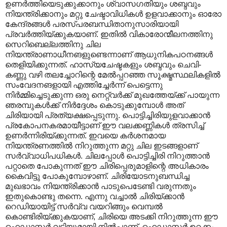
ഉണർത്തിയെടുക്കുക്കാനും ശ്വാസഗതിയും ശബ്ദവും
നിയന്ത്രിക്കാനും മറ്റു ചേഷ്ടാവിധികൾ ഉളവാക്കാനും ഓരോ
കേന്ദ്രങ്ങൾ പരസ്പരബന്ധിതാനുസാരിയായി
പ്രവർത്തിയ്ക്കുകയാണ്. ഇതിൽ വികാരോന്മീലനത്തിനു
സെറിബെല്ലത്തിനു ചില
നിയന്ത്രാണാധീനങളുണ്ടെന്നാണ് ആധുനികപഠനങ്ങൾ
തെളിയിക്കുന്നത്. ഹാസ്യചേഷ്ടകളും ശബ്ദവും ചെവി-
കണ്ണു വഴി തലച്ചോറിന്റെ മേൽ‌പ്പറഞ്ഞ സൂക്ഷ്മസ്ഥലികളിൽ
സംവേദനങളായി എത്തിച്ചേർന്ന് പെട്ടെന്നു
നിർമ്മിച്ചെടുക്കുന്ന ഒരു നെറ്റ്വർക്ക് മുഖത്തേയ്ക്ക് പായുന്ന
ഞരമ്പുകൾക്ക് നിർദ്ദേശം കൊടുക്കുമ്പോൾ അത്
ചിരിയായി പ്രത്യക്ഷപ്പെടുന്നു. പൊട്ടിച്ചിരിയുളവാക്കാൻ
പ്രകോപനകരമായീട്ടാണ് ഈ വലക്കണ്ണികൾ ത്രസിച്ച്
ഉണർന്നിരിയ്ക്കുന്നത്. ഇവയെ കർശനമായ
നിയന്ത്രണത്തിൽ നിറുത്തുന്ന മറ്റു ചില ഇടങ്ങളാണ്
സർവ്വാധിപധികൾ. ചിലപ്പോൾ പൊട്ടിച്ചിരി നിറുത്താൻ
പറ്റാതെ പോകുന്നത് ഈ ചിരിപ്പെരുമാളിന്റെ അധികാരം
കൈവിട്ടു പോകുമ്പോഴാണ്. ചിരിയോടനുബന്ധിച്ച
മുഖഭാവം നിയന്ത്രിക്കാൻ പാടുപെടേണ്ടി വരുന്നതും
ഇതുകൊണ്ടു തന്നെ. എന്നു വച്ചാൽ ചിരിയ്ക്കാൻ
റെഡിയായിട്ട് സർവ്വ വയറിങ്ങും വെമ്പൽ
കൊണ്ടിരിയ്ക്കുകയാണ്, ചിരിയെ അടക്കി നിറുത്തുന്ന ഈ
ഹെഡ്മാസ്റ്റർ വടിയുമായി നിൽ‌പ്പാണ്. ഹെഡ്മാസ്റ്റർ ഉറക്കം