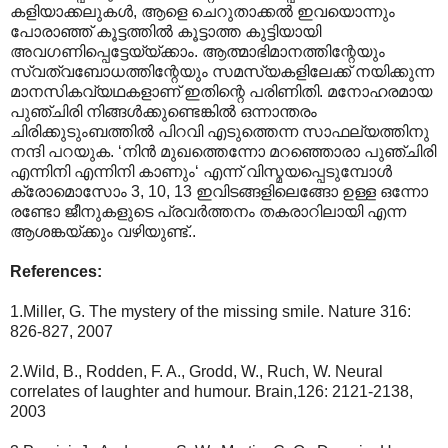
കളിയാക്കലുകൾ, ആളെ ചെറുതാക്കൽ ഇവയൊന്നും
പോരാഞ്ഞ് കൂട്ടത്തിൽ കൂട്ടാത്ത കുട്ടിയായി
അവഗണിപ്പെട്ടേയ്യ്ക്കാം. ആത്മാഭിമാനത്തിന്റേയും
സ്വത്വബോധത്തിന്റേയും സമസ്യകളിലേക്ക് നയിക്കുന്ന
മാനസികവ്യഥകളാണ് ഇതിന്റെ പരിണിതി. മനോഹരമായ
പുഞ്ചിരി നിങ്ങൾക്കുണ്ടെങ്കിൽ ഒന്നാന്തരം
ചിരിക്കുടുംബത്തിൽ പിറവി എടുത്തെന്ന സാഫല്യത്തിനു
നന്ദി പറയുക. ‘നിൻ മുഖത്തെന്നോ മറഞ്ഞൊരാ പുഞ്ചിരി
എന്നിനി എന്നിനി കാണും‘ എന്ന് വിസ്മയപ്പെടുമ്പോൾ
ക്രോമൊസോം 3, 10, 13 ഇവിടങ്ങളിലെങ്ങോ ഉള്ള ഒന്നോ
രണ്ടോ ജീനുകളുടെ പ്രവർത്തനം തകരാറിലായി എന്ന
ആശങ്കയ്ക്കും വഴിയുണ്ട്..
References:
1.Miller, G. The mystery of the missing smile. Nature 316:
826-827, 2007
2.Wild, B., Rodden, F. A., Grodd, W., Ruch, W. Neural
correlates of laughter and humour. Brain,126: 2121-2138,
2003