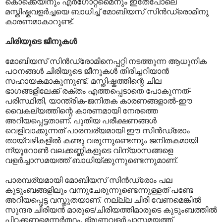
കൊക്കെയിനും എർഗോറ്റമൈനും ഇതേപോലെ
മസ്തിഷ്കവളർച്ചയെ ബാധിച്ച് മോബിയസ് സിൻഡ്രൊമിനു
കാരണമാകാറുണ്ട്.
ചിരിയുടെ ജീനുകൾ
മോബിയസ് സിൻഡ്രോമിനെപ്പറ്റി നടത്തുന്ന ആധുനിക
പഠനങ്ങൾ ചിരിയുടെ ജീനുകൾ തിരിച്ചറിയാൻ
സഹായകമാകുന്നുണ്ട്. മസ്തിഷ്കത്തിന്റെ ചില
ഭാഗങ്ങളീലേക്ക് രക്തം എത്തപ്പെടാതെ പോകുന്നത്-
പരിസ്ഥിതി, യാന്ത്രിക-ജനിതക കാരണങ്ങളാൽ-ഈ
വൈകല്യത്തിന്റെ കാരണമായി നേരത്തെ
അറിയപ്പെട്ടതാണ്. പുതിയ പരീക്ഷണങ്ങൾ
വെളിവാക്കുന്നത് പാരമ്പര്യമായി ഈ സിൻഡ്രോം
തായ്‌വഴികളിൽ കണ്ടു വരുന്നുണ്ടെന്നും ജനിതകമായി
ന്യൂറോൺ വലക്കണ്ണികളുടെ വിന്യാസങ്ങളെ
വളർച്ചാസമയത്ത് ബാധിയ്ക്കുന്നുണ്ടെന്നുമാണ്.
പാരമ്പര്യമായി മോബിയസ് സിൻഡ്രോം പല
കുടുംബങ്ങളിലും വന്നുചേരുന്നുണ്ടെന്നുള്ളത് പണ്ടേ
അറിയപ്പെട്ട വസ്തുതയാണ്. നല്ല്ല ചിരി വേണമെങ്കിൽ
സുന്ദര ചിരിയൻ മാരുടെ/ചിരിയത്തിമാരുടെ കുടുംബത്തിൽ
പിറക്കണമെന്നർത്ഥം. ഭ്രൂണവളർച്ചാസമയത്ത്