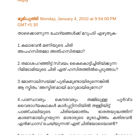
Reply
ഭൂമിപുത്രി
Monday, January 4, 2010 at 9:54:00 PM
GMT+5:30
താഴെക്കാണുന്ന ചോദ്യങ്ങൾക്ക് മറുപടി എഴുതുക-
1.കലാഭവൻ മണിയുടെ ചിരി
അപഹസിതമോ അതിഹസിതമോ?
2.തമാശപറഞ്ഞിട്ട് സ്വയം കൈകൊട്ടിച്ചിരിയ്ക്കുന്ന
റിമിടോമിയുടെ ചിരി ഏത് ഹസിതത്തിൽ‌പ്പെടുത്താം?
3.മോണാലിസയ്ക്ക് പുരികമുണ്ടായിരുന്നെങ്കിൽ
ആ സ്മിതം ‘അസ്മിത’മായി മാറുമായിരുന്നോ?
4.പാണ്ഡവരും കൌരവരും തമ്മിലുള്ള പൂർവ്വ
വൈരാഗ്യകഥകൾ കാർപ്പറ്റിനടിയിൽ തള്ളിയിട്ട്
പാഞ്ചാലിയുടെ ചിരിയെമാത്രം ഭാരതയുദ്ധത്തിന്
കാരണമായിപ്പറയുന്ന മാരാരുടെ മൂരാച്ചിത്തം കതിരവൻ
എൻഡോസ് ചെയ്യുന്നത് ഏത് ചിരിയോടെയാൺ?