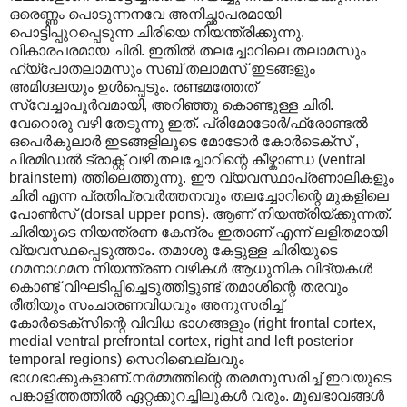
ഒരെണ്ണം പൊടുന്നനവേ അനിച്ഛാപരമായി
പൊട്ടിപ്പുറപ്പെടുന്ന ചിരിയെ നിയന്ത്രിക്കുന്നു.
വികാരപരമായ ചിരി. ഇതിൽ തലച്ചോറിലെ തലാമസും
ഹ്യ്പോതലാമസും സബ് തലാമസ് ഇടങ്ങളും
അമിഗ്ദലയും ഉൾപ്പെടും. രണ്ടമത്തേത്
സ്വേച്ചാപൂർവമായി, അറിഞ്ഞു കൊണ്ടുള്ള ചിരി.
വേറൊരു വഴി തേടുന്നു ഇത്. പ്രിമോടോർ/ഫ്രോണ്ടൽ
ഒപെർകുലാർ ഇടങ്ങളിലൂടെ മോടോർ കോർടെക്സ് ,
പിരമിഡൽ ട്രാക്റ്റ് വഴി തലച്ചോറിന്റെ കീഴ്കാണ്ഡ (ventral
brainstem) ത്തിലെത്തുന്നു. ഈ വ്യവസ്ഥാപ്രണാലികളും
ചിരി എന്ന പ്രതിപ്രവർത്തനവും തലച്ചോറിന്റെ മുകളിലെ
പോൺസ് (dorsal upper pons). ആണ് നിയന്ത്രിയ്ക്കുന്നത്.
ചിരിയുടെ നിയന്ത്രണ കേന്ദ്രം ഇതാണ് എന്ന് ലളിതമായി
വ്യവസ്ഥപ്പെടുത്താം. തമാശു കേട്ടുള്ള ചിരിയുടെ
ഗമനാഗമന നിയന്ത്രണ വഴികൾ ആധുനിക വിദ്യകൾ
കൊണ്ട് വിഘടിപ്പിച്ചെടുത്തിട്ടുണ്ട് തമാശിന്റെ തരവും
രീതിയും സംചാരണവിധവും അനുസരിച്ച്
കോർടെക്സിന്റെ വിവിധ ഭാഗങ്ങളും (right frontal cortex,
medial ventral prefrontal cortex, right and left posterior
temporal regions) സെറിബെല്ലവും
ഭാ‍ഗഭാക്കുകളാണ്.നർമ്മത്തിന്റെ തരമനുസരിച്ച് ഇവയുടെ
പങ്കാളിത്തത്തിൽ ഏറ്റക്കുറച്ചിലുകൾ വരും. മുഖഭാവങ്ങൾ