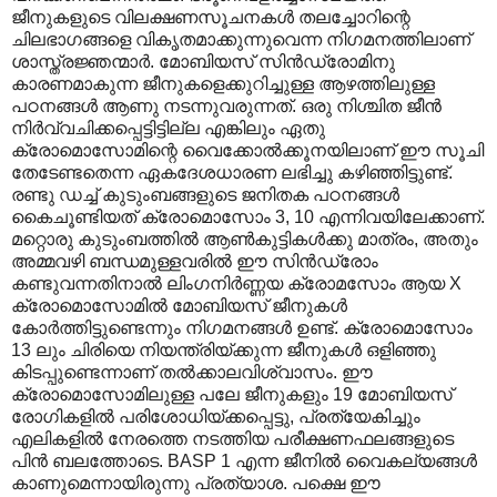
ജീനുകളുടെ വിലക്ഷണസൂചനകൾ തലച്ചോറിന്റെ
ചിലഭാഗങ്ങളെ വികൃതമാക്കുന്നുവെന്ന നിഗമനത്തിലാണ്
ശാസ്ത്രജ്ഞന്മാർ. മോബിയസ് സിൻഡ്രോമിനു
കാരണമാകുന്ന ജീനുകളെക്കുറിച്ചുള്ള ആഴത്തിലുള്ള
പഠനങ്ങൾ ആണു നടന്നുവരുന്നത്. ഒരു നിശ്ചിത ജീൻ
നിർവ്വചിക്കപ്പെട്ടിട്ടില്ല എങ്കിലും ഏതു
ക്രോമൊസോമിന്റെ വൈക്കോൽക്കൂനയിലാണ് ഈ സൂചി
തേടേണ്ടതെന്ന ഏകദേശധാരണ ലഭിച്ചു കഴിഞ്ഞിട്ടുണ്ട്.
രണ്ടു ഡച്ച് കുടുംബങ്ങളുടെ ജനിതക പഠനങ്ങൾ
കൈചൂണ്ടിയത് ക്രോമൊസോം 3, 10 എന്നിവയിലേക്കാണ്.
മറ്റൊരു കുടുംബത്തിൽ ആൺകുട്ടികൾക്കു മാത്രം, അതും
അമ്മവഴി ബന്ധമുള്ളവരിൽ ഈ സിൻഡ്രോം
കണ്ടുവന്നതിനാൽ ലിംഗനിർണ്ണയ ക്രോമസോം ആയ X
ക്രോമൊസോമിൽ മോബിയസ് ജീനുകൾ
കോർത്തിട്ടുണ്ടെന്നും നിഗമനങ്ങൾ ഉണ്ട്. ക്രോമൊസോം
13 ലും ചിരിയെ നിയന്ത്രിയ്ക്കുന്ന ജീനുകൾ ഒളിഞ്ഞു
കിടപ്പുണ്ടെന്നാണ് തൽക്കാലവിശ്വാസം. ഈ
ക്രോമൊസോമിലുള്ള പലേ ജീനുകളും 19 മോബിയസ്
രോഗികളിൽ പരിശോധിയ്ക്കപ്പെട്ടു, പ്രത്യേകിച്ചും
എലികളിൽ നേരത്തെ നടത്തിയ പരീക്ഷണഫലങ്ങളുടെ
പിൻ ബലത്തോടെ. BASP 1 എന്ന ജീനിൽ വൈകല്യങ്ങൾ
കാണുമെന്നായിരുന്നു പ്രത്യാശ. പക്ഷെ ഈ