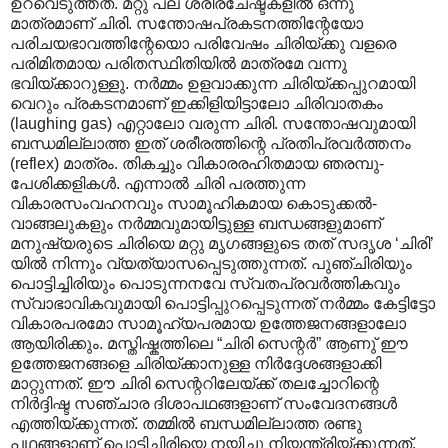
ഉറവെടുത്തത്. മറ്റു പല ശരീരചേഷ്ടകളിൽ ഒന്നു
മാത്രമാണ് ചിരി. സന്തോഷപ്രകടനത്തിന്റേയോ
പരിചയഭാവത്തിന്റേയൊ പരിവേഷം ചിരിയ്ക്കു വളരെ
പരിമിതമായ പരിതസ്ഥിതിയിൽ മാത്രമേ വന്നു
ഭവിയ്ക്കാറുള്ളു. നർമ്മം ഉളവാക്കുന്ന ചിരിയ്ക്കപ്പുറമായി
വെറും പ്രകടനമാണ് ഇക്കിളിയിട്ടാലോ ചിരിവാതകം
(laughing gas) എറ്റാലോ വരുന്ന ചിരി. സന്തോഷവുമായി
ബന്ധമില്ലാത്ത ഇത് ശരീരത്തിന്റെ പ്രതിപ്രവർത്തനം
(reflex) മാത്രം. തികച്ചും വികാരരഹിതമായ ഞരമ്പു-
പേശിക്കളികൾ. എന്നാൽ ചിരി പരത്തുന്ന
വികാരസംവഹനവും സാമൂഹികമായ കൊടുക്കൽ-
വാങ്ങലുകളും നർമ്മവുമായിട്ടുള്ള ബന്ധങ്ങളുമാണ്
മനുഷ്യരുടെ ചിരിയെ മറ്റു മൃഗങ്ങളുടെ തത് സദൃശ ‘ചിരി’
യിൽ നിന്നും വ്യത്യാസപ്പെടുത്തുന്നത്. പുഞ്ചിരിയും
പൊട്ടിച്ചിരിയും പൊടുന്നനവേ സ്വതപ്രവർത്തികവും
സ്വാഭാവികവുമായി പൊട്ടിപ്പുറപ്പെടുന്നത് നർമ്മം കേട്ടിട്ടോ
വികാരപരമോ സാമൂഹ്യപരമായ ഉത്തേജനങ്ങളാലോ
ആയിരിക്കും. മസ്തിഷ്കത്തിലെ “ചിരി സെന്റർ” ആണു് ഈ
ഉത്തേജനങ്ങളെ ചിരിയ്ക്കാനുള്ള നിർദ്ദേശങ്ങളാക്കി
മാറ്റുന്നത്. ഈ ചിരി സെന്ററിലേയ്ക്ക് തലച്ചോറിന്റെ
നിർദ്ദിഷ്ട സഞ്ചാര ദിശാപഥങ്ങളാണ് സംവേദനങ്ങൾ
എത്തിയ്ക്കുന്നത്. തമ്മിൽ ബന്ധമില്ലാത്ത രണ്ടു
പഥങ്ങളാണ് പൊട്ടിച്ചിരിയെ നയിച്ചു നിയന്ത്രിയ്ക്കുന്നത്.