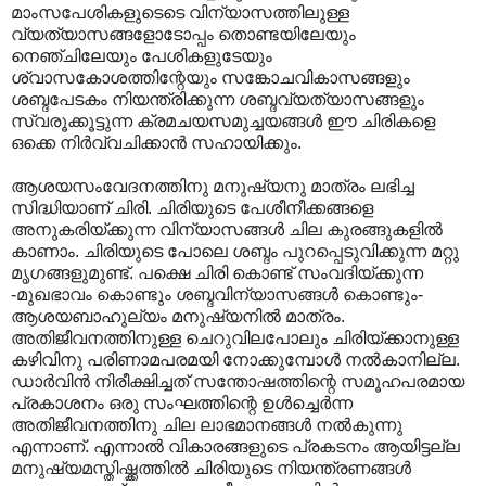
മാംസപേശികളുടെടെ വിന്യാസത്തിലുള്ള
വ്യത്യാസങ്ങളോടോപ്പം തൊണ്ടയിലേയും
നെഞ്ചിലേയും പേശികളുടേയും
ശ്വാസകോശത്തിന്റേയും സങ്കോചവികാസങ്ങളും
ശബ്ദപേടകം നിയന്ത്രിക്കുന്ന ശബ്ദവ്യത്യാസങ്ങളും
സ്വരൂക്കൂട്ടുന്ന ക്രമചയസമുച്ചയങ്ങൾ ഈ ചിരികളെ
ഒക്കെ നിർവ്വചിക്കാൻ സഹായിക്കും.
ആശയസംവേദനത്തിനു മനുഷ്യനു മാത്രം ലഭിച്ച
സിദ്ധിയാണ് ചിരി. ചിരിയുടെ പേശീനീക്കങ്ങളെ
അനുകരിയ്ക്കുന്ന വിന്യാസങ്ങൾ ചില കുരങ്ങുകളിൽ
കാണാം. ചിരിയുടെ പോലെ ശബ്ദം പുറപ്പെടുവിക്കുന്ന മറ്റു
മൃഗങ്ങളുമുണ്ട്. പക്ഷെ ചിരി കൊണ്ട് സംവദിയ്ക്കുന്ന
-മുഖഭാവം കൊണ്ടും ശബ്ദവിന്യാസങ്ങൾ കൊണ്ടും-
ആശയബാഹുല്യം മനുഷ്യനിൽ മാത്രം.
അതിജീവനത്തിനുള്ള ചെറുവിലപോലും ചിരിയ്ക്കാനുള്ള
കഴിവിനു പരിണാമപരമയി നോക്കുമ്പോൾ നൽകാനില്ല.
ഡാർവിൻ നിരീക്ഷിച്ചത് സന്തോഷത്തിന്റെ സമൂഹപരമായ
പ്രകാശനം ഒരു സംഘത്തിന്റെ ഉൾച്ചെർന്ന
അതിജീവനത്തിനു ചില ലാഭമാനങ്ങൾ നൽകുന്നു
എന്നാണ്. എന്നാൽ വികാരങ്ങളുടെ പ്രകടനം ആയിട്ടല്ല
മനുഷ്യമസ്തിഷ്ക്കത്തിൽ ചിരിയുടെ നിയന്ത്രണങ്ങൾ