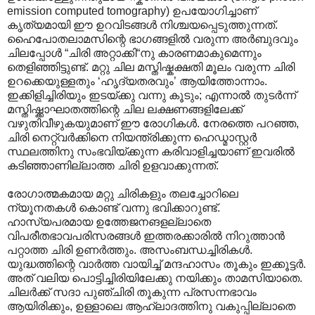
emission computed tomography) ഉപയോഗിച്ചാണ്
കൃത്യമായി ഈ ഉറവിടങ്ങൾ നിശ്ചയപ്പെടുത്തുന്നത്.
ഹൈപോതലാമസിന്റെ ഭാഗങ്ങളിൽ വരുന്ന അർബുദവും
ചിലപ്പോൾ “ചിരി അറ്റാക്കി“നു കാരണമാകുമെന്നും
തെളിഞ്ഞിട്ടുണ്ട്. മറ്റു ചില മസ്തിഷ്കക്ഷതി മൂലം വരുന്ന ചിരി
ഉറക്കെയുള്ളതും ‘ഹൃദ്യതരവും’ ആയിത്തോന്നാം.
ഇക്കിളിച്ചിരിയും ഇടയ്ക്കു വന്നു കൂടും; എന്നാൽ തുടർന്ന്
മസ്തിഷ്ക്കാഘാതത്തിന്റെ ചില ലക്ഷണങ്ങളിലേക്ക്
വഴുതിവീഴുകയുമാണ് ഈ രോഗികൾ. നേരത്തെ പറഞ്ഞ,
ചിരി നെറ്റ്വർക്കിനെ നിയന്ത്രിക്കുന്ന ഹെഡ്മാസ്റ്റർ
സ്ഥലത്തിനു സംഭവിയ്ക്കുന്ന കരിവാളിച്ചയാണ് ഇവരിൽ
കടിഞ്ഞാണില്ലാത്ത ചിരി ഉളവാക്കുന്നത്.
രോഗാത്മകമായ മറ്റു ചിരികളും തലച്ചോറിലെ
ന്യൂനതകൾ കൊണ്ട് വന്നു ഭവിക്കാറുണ്ട്.
ഹാസ്യപരമായ ഉത്തേജനങളല്ലാതെ
വിപരീതഭാവപരിസരങ്ങൾ ഇത്തരക്കാരിൽ നിറുത്താൻ
പറ്റാത്ത ചിരി ഉണർത്തും. അസംബന്ധച്ചിരികൾ.
യുദ്ധത്തിന്റെ വാർത്ത വായിച്ച് മന്ദഹാ‍സം തൂകും ഇക്കൂട്ടർ.
അത് വലിയ പൊട്ടിച്ചിരിയിലേക്കു നയിക്കും താമസിയാതെ.
ചിലർക്ക് സദാ പുഞ്ചിരി തൂകുന്ന പ്രസന്നഭാവം
ആയിരിക്കും, ഉള്ളാലെ ആഹ്ലാദത്തിനു വകുപ്പില്ലാതെ