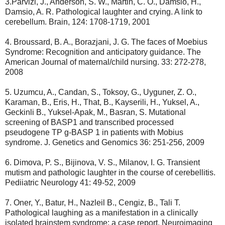
3.Parvizi, J., Anderson, S. W., Martin, C. O., Damsio, H.,
Damsio, A. R. Pathological laughter and crying. A link to
cerebellum. Brain, 124: 1708-1719, 2001
4. Broussard, B. A., Borazjani, J. G. The faces of Moebius
Syndrome: Recognition and anticipatory guidance. The
American Journal of maternal/child nursing. 33: 272-278,
2008
5. Uzumcu, A., Candan, S., Toksoy, G., Uyguner, Z. O.,
Karaman, B., Eris, H., That, B., Kayserili, H., Yuksel, A.,
Geckinli B., Yuksel-Apak, M., Basran, S. Mutational
screening of BASP1 and transcribed processed
pseudogene TP g-BASP 1 in patients with Mobius
syndrome. J. Genetics and Genomics 36: 251-256, 2009
6. Dimova, P. S., Bijinova, V. S., Milanov, I. G. Transient
mutism and pathologic laughter in the course of cerebellitis.
Pediiatric Neurology 41: 49-52, 2009
7. Oner, Y., Batur, H., Nazleil B., Cengiz, B., Tali T.
Pathological laughing as a manifestation in a clinically
isolated brainstem syndrome: a case report. Neuroimaging