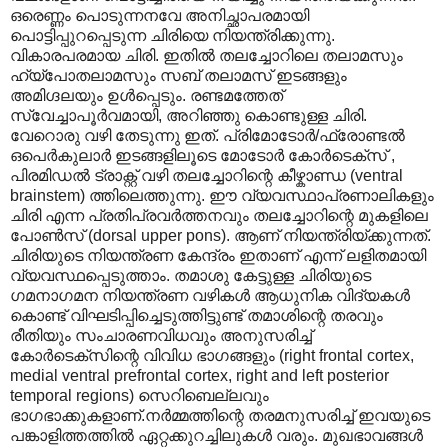
ഒരെണ്ണം പൊടുന്നനവേ അനിച്ഛാപരമായി
പൊട്ടിപ്പുറപ്പെടുന്ന ചിരിയെ നിയന്ത്രിക്കുന്നു.
വികാരപരമായ ചിരി. ഇതിൽ തലച്ചോറിലെ തലാമസും
ഹ്യ്പോതലാമസും സബ് തലാമസ് ഇടങ്ങളും
അമിഗ്ദലയും ഉൾപ്പെടും. രണ്ടമത്തേത്
സ്വേച്ചാപൂർവമായി, അറിഞ്ഞു കൊണ്ടുള്ള ചിരി.
വേറൊരു വഴി തേടുന്നു ഇത്. പ്രിമോടോർ/ഫ്രോണ്ടൽ
ഒപെർകുലാർ ഇടങ്ങളിലൂടെ മോടോർ കോർടെക്സ് ,
പിരമിഡൽ ട്രാക്റ്റ് വഴി തലച്ചോറിന്റെ കീഴ്കാണ്ഡ (ventral
brainstem) ത്തിലെത്തുന്നു. ഈ വ്യവസ്ഥാപ്രണാലികളും
ചിരി എന്ന പ്രതിപ്രവർത്തനവും തലച്ചോറിന്റെ മുകളിലെ
പോൺസ് (dorsal upper pons). ആണ് നിയന്ത്രിയ്ക്കുന്നത്.
ചിരിയുടെ നിയന്ത്രണ കേന്ദ്രം ഇതാണ് എന്ന് ലളിതമായി
വ്യവസ്ഥപ്പെടുത്താം. തമാശു കേട്ടുള്ള ചിരിയുടെ
ഗമനാഗമന നിയന്ത്രണ വഴികൾ ആധുനിക വിദ്യകൾ
കൊണ്ട് വിഘടിപ്പിച്ചെടുത്തിട്ടുണ്ട് തമാശിന്റെ തരവും
രീതിയും സംചാരണവിധവും അനുസരിച്ച്
കോർടെക്സിന്റെ വിവിധ ഭാഗങ്ങളും (right frontal cortex,
medial ventral prefrontal cortex, right and left posterior
temporal regions) സെറിബെല്ലവും
ഭാ‍ഗഭാക്കുകളാണ്.നർമ്മത്തിന്റെ തരമനുസരിച്ച് ഇവയുടെ
പങ്കാളിത്തത്തിൽ ഏറ്റക്കുറച്ചിലുകൾ വരും. മുഖഭാവങ്ങൾ