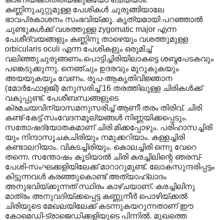
കണ്ണിനുചുറ്റുമുള്ള പേശികൾ ചുരുങ്ങിയാലേ
ഭാവപ്രകാശനം സംഭവിയ്ക്കൂ. കൃത്യമായി പറഞ്ഞാൽ
ചുണ്ടുകൾക്ക് വശത്തുള്ള zygomatic major എന്ന
പേശീദ്വയങ്ങളും കണ്ണിനു താഴെയും വശത്തുമുള്ള
orbicularis oculi എന്ന പേശികളും ഒരുമിച്ച്
വലിഞ്ഞുചുരുങ്ങണം.പൊട്ടിച്ചിരിയിലാകട്ടെ ശബ്ദപേടകവും
പങ്കെടുക്കുന്നു. നെഞ്ചും ഉദരവും മുറുകുകയും
അയയുകയും വേണം. രൂപ-ആകൃതിവിജ്ഞാന
(മോർഫോളജി) മനുസരിച്ച് 16 തരത്തിലുള്ള ചിരികൾക്ക്
വകുപ്പുണ്ട്. പേശീബന്ധങ്ങളുടെ
ക്രമചയവിന്യാസമനുസരിച്ച് ആണീ തരം തിരിവ്. ചിരി
കണ്ട്-കേട്ട് സംവേദനമൂല്യങ്ങൾ നിണ്ണയിക്കപ്പെടും.
സതോഷദ്യോതകമാണ് ചിരി മിക്കപ്പോഴും. പരിഹാസച്ചിരി
യും നിന്ദാസൂചകചിരിയും നമുക്കറിയാം. കള്ളച്ചിരി
കണ്ടാലറിയാം. വികടച്ചിരിയും. കൊലച്ചിരി ഒന്നു വേറെ
തന്നെ. സന്തോഷം കൂടിയാൽ ചിരി കരച്ചിലിന്റെ ഞരമ്പ്-
പേശി-സംഘക്കളിയിലേക്ക് മാറാറുമുണ്ട്. ലോകസുന്ദരിപ്പട്ടം
കിട്ടുന്നവൾ കരഞ്ഞുകൊണ്ട് അത്യാഹ്ലാദം
അനുഭവിയ്ക്കുന്നത് സ്ഥിരം കാഴ്ചയാണ്. കരച്ചിലിനു
മാത്രം അനുവദിയ്ക്കപ്പെട്ട കണ്ണുനീർ പൊഴിയ്ക്കൽ
ചിരിയുടെ മേഖലയിലേക്ക് കടന്നുകയറുന്നതാണ് ഈ
കോമെഡി-ട്രാജെഡിക്കളിയുടെ പിന്നിൽ. മുഖത്തെ