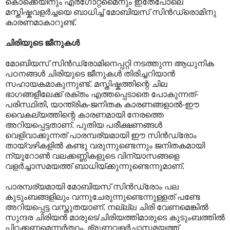
കൊക്കെയിനും എർഗോറ്റമൈനും ഇതേപോലെ
മസ്തിഷ്കവളർച്ചയെ ബാധിച്ച് മോബിയസ് സിൻഡ്രൊമിനു
കാരണമാകാറുണ്ട്.
ചിരിയുടെ ജീനുകൾ
മോബിയസ് സിൻഡ്രോമിനെപ്പറ്റി നടത്തുന്ന ആധുനിക
പഠനങ്ങൾ ചിരിയുടെ ജീനുകൾ തിരിച്ചറിയാൻ
സഹായകമാകുന്നുണ്ട്. മസ്തിഷ്കത്തിന്റെ ചില
ഭാഗങ്ങളീലേക്ക് രക്തം എത്തപ്പെടാതെ പോകുന്നത്-
പരിസ്ഥിതി, യാന്ത്രിക-ജനിതക കാരണങ്ങളാൽ-ഈ
വൈകല്യത്തിന്റെ കാരണമായി നേരത്തെ
അറിയപ്പെട്ടതാണ്. പുതിയ പരീക്ഷണങ്ങൾ
വെളിവാക്കുന്നത് പാരമ്പര്യമായി ഈ സിൻഡ്രോം
തായ്‌വഴികളിൽ കണ്ടു വരുന്നുണ്ടെന്നും ജനിതകമായി
ന്യൂറോൺ വലക്കണ്ണികളുടെ വിന്യാസങ്ങളെ
വളർച്ചാസമയത്ത് ബാധിയ്ക്കുന്നുണ്ടെന്നുമാണ്.
പാരമ്പര്യമായി മോബിയസ് സിൻഡ്രോം പല
കുടുംബങ്ങളിലും വന്നുചേരുന്നുണ്ടെന്നുള്ളത് പണ്ടേ
അറിയപ്പെട്ട വസ്തുതയാണ്. നല്ല്ല ചിരി വേണമെങ്കിൽ
സുന്ദര ചിരിയൻ മാരുടെ/ചിരിയത്തിമാരുടെ കുടുംബത്തിൽ
പിറക്കണമെന്നർത്ഥം. ഭ്രൂണവളർച്ചാസമയത്ത്