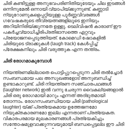
ചിരി കണ്ടിട്ടുള്ള അനുഭവപരിണിതിയുടേയും ചില ഇടങ്ങൾ
ഒന്നിനുമേൽ ഒന്നാ‍യി വ്യാപിയ്ക്കുന്നുണ്ട്. കണ്ണാടി
ന്യൂറോണുകളെപ്പറ്റിയുള്ള പൂർണ്ണവിവരങ്ങൾ
ഗവേഷകരുടെ തീവ്രയത്നങ്ങളിലൂടെ ഇനിയും
അറിയിനിരിയ്ക്കുന്നതേ ഉള്ളു. ടെലിവിഷൻ കാരാണ് ഈ
പകർച്ചവ്യാധിച്ചിരിപ്രതിഭാസത്തെ ഏറ്റവും
പ്രയോജനപ്പെടുത്തിയത്. കോമെഡി ഷോകളിൽ
ചിരിയുടെ ട്രാക്കുകൾ (laugh track) കേൾ‌പ്പിച്ച്
പ്രേക്ഷകനിലും ചിരി വരുത്തുക എന്ന തന്ത്രം.
ചിരി രോഗമാകുമ്പോൾ
നിയന്ത്രണമില്ലാതെ പൊട്ടിപ്പുറപ്പെടുന്ന ചിരി തൽച്ചോർ
സംബന്ധമായ പല അസുഖങ്ങളോട് അനുബന്ധിച്ച്
ഉണ്ടാകാറുണ്ട്. ചിരി നിയന്ത്രണ സഞ്ചാരപഥങ്ങൾ
(laughter network) ഇൽ വന്നു ചേരുന്ന വൈകല്യങ്ങളാൽ
ചിരി ഒരു രോഗമായി മാറും എന്നത് അദ്ഭുതമായി
തോന്നാം. രോഗസംബന്ധിയായ ചിരി (pathological
laughter) യ്ക്ക് പ്രത്യേകമായ ഉത്തേജനമോ
നിയുക്തകാരണമോ ഇല്ല എന്നതാണ് പ്രത്യേകത.
വികാരപരമായ മൂലകാരണങ്ങൾ പ്രത്യേകിച്ചും
സന്തോഷമുളവാക്കുന്നവയുമായി ബന്ധപ്പെട്ടല്ല ഈ ചിരി