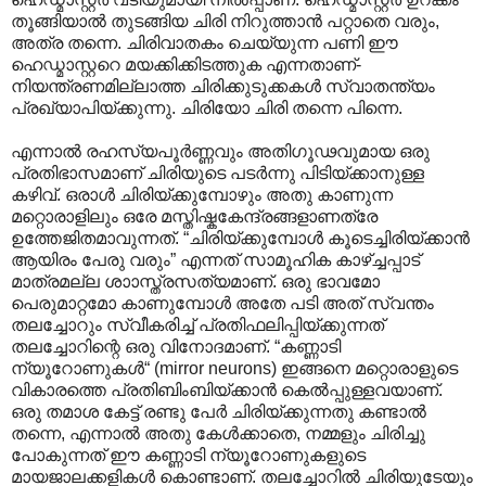
തൂങ്ങിയാൽ തുടങ്ങിയ ചിരി നിറുത്താൻ പറ്റാതെ വരും,
അത്ര തന്നെ. ചിരിവാതകം ചെയ്യുന്ന പണി ഈ
ഹെഡ്മാസ്റ്ററെ മയക്കിക്കിടത്തുക എന്നതാണ്-
നിയന്ത്രണമില്ലാത്ത ചിരിക്കുടുക്കകൾ സ്വാതന്ത്യം
പ്രഖ്യാ‍പിയ്ക്കുന്നു. ചിരിയോ ചിരി തന്നെ പിന്നെ.
എന്നാൽ രഹസ്യപൂർണ്ണവും അതിഗൂഢവുമായ ഒരു
പ്രതിഭാസമാണ് ചിരിയുടെ പടർന്നു പിടിയ്ക്കാനുള്ള
കഴിവ്. ഒരാൾ ചിരിയ്ക്കുമ്പോഴും അതു കാണുന്ന
മറ്റൊരാളിലും ഒരേ മസ്തിഷ്കകേന്ദ്രങ്ങളാണത്രേ
ഉത്തേജിതമാവുന്നത്. “ചിരിയ്ക്കുമ്പോൾ കൂടെച്ചിരിയ്ക്കാൻ
ആയിരം പേരു വരും” എന്നത് സാമൂഹിക കാഴ്ച്ചപ്പാട്
മാത്രമല്ല ശാ‍ാസ്ത്രസത്യമാണ്. ഒരു ഭാവമോ
പെരുമാറ്റമോ കാണുമ്പോൾ അതേ പടി അത് സ്വന്തം
തലച്ചോറും സ്വീകരിച്ച് പ്രതിഫലിപ്പിയ്ക്കുന്നത്
തലച്ചോറിന്റെ ഒരു വിനോദമാണ്. “കണ്ണാടി
ന്യൂറോണുകൾ“ (mirror neurons) ഇങ്ങനെ മറ്റൊരാളുടെ
വികാരത്തെ പ്രതിബിംബിയ്ക്കാൻ കെൽ‌പ്പുള്ളവയാണ്.
ഒരു തമാശ കേട്ട് രണ്ടു പേർ ചിരിയ്ക്കുന്നതു കണ്ടാൽ
തന്നെ, എന്നാൽ അതു കേൾക്കാതെ, നമ്മളും ചിരിച്ചു
പോകുന്നത് ഈ കണ്ണാടി ന്യൂറോണുകളുടെ
മായജാലക്കളികൾ കൊണ്ടാണ്. തലച്ചോറിൽ ചിരിയുടേയും