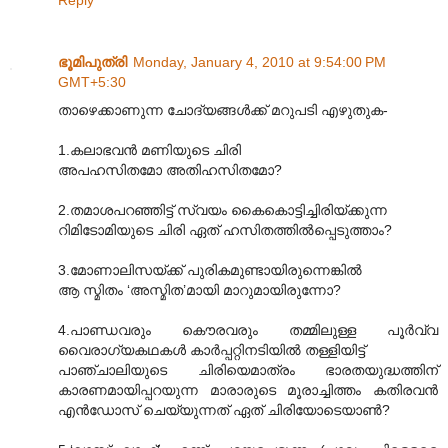
Reply
ഭൂമിപുത്രി
Monday, January 4, 2010 at 9:54:00 PM
GMT+5:30
താഴെക്കാണുന്ന ചോദ്യങ്ങൾക്ക് മറുപടി എഴുതുക-
1.കലാഭവൻ മണിയുടെ ചിരി
അപഹസിതമോ അതിഹസിതമോ?
2.തമാശപറഞ്ഞിട്ട് സ്വയം കൈകൊട്ടിച്ചിരിയ്ക്കുന്ന
റിമിടോമിയുടെ ചിരി ഏത് ഹസിതത്തിൽ‌പ്പെടുത്താം?
3.മോണാലിസയ്ക്ക് പുരികമുണ്ടായിരുന്നെങ്കിൽ
ആ സ്മിതം ‘അസ്മിത’മായി മാറുമായിരുന്നോ?
4.പാണ്ഡവരും കൌരവരും തമ്മിലുള്ള പൂർവ്വ
വൈരാഗ്യകഥകൾ കാർപ്പറ്റിനടിയിൽ തള്ളിയിട്ട്
പാഞ്ചാലിയുടെ ചിരിയെമാത്രം ഭാരതയുദ്ധത്തിന്
കാരണമായിപ്പറയുന്ന മാരാരുടെ മൂരാച്ചിത്തം കതിരവൻ
എൻഡോസ് ചെയ്യുന്നത് ഏത് ചിരിയോടെയാൺ?