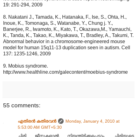
19: 291-294, 2009
8. Nakatani J., Tamada, K., Hatanaka, F., Ise, S., Ohta, H.,
Inoue, K., Tomonaga, S., Watanabe, Y., Chung j. Y.,
Banerjee, R., Iwamoto, K., Kato, T., Okazawa,M., Yamauchi,
K., Tanda, K., Takao, K., Miyakawa, T., Bradley, A., Takumi, T.
Abnormal behavior in a chromosome-engineered mouse
model for human 15q11-13 duplication seen in autism. Cell
137: 1235-1246, 2009
9. Mobius syndrome.
http://www.healthline.com/galecontent/moebius-syndrome
55 comments:
എതിരന്‍ കതിരവന്‍
Monday, January 4, 2010 at
5:53:00 AM GMT+5:30
ചിരി ജീനുകളാൽ നിയന്ത്രിക്കപ്പെടാം. ചിരിയുടെ