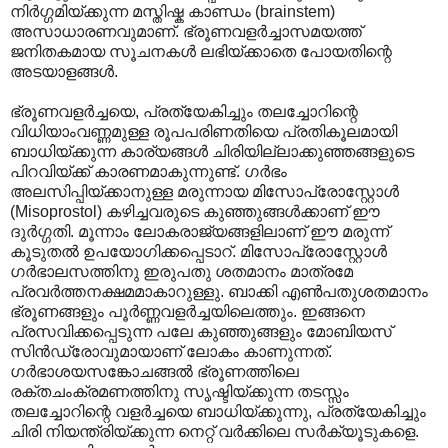
നിർഗ്ഗമിയ്ക്കുന്ന മസ്തിഷ്ക കാണ്ഡം (brainstem)
അസാധാരണവുമാണ്. ഭ്രൂണവളർച്ചാസമയത്ത്
ജനിതകമായ സൂചനകൾ ലഭിയ്ക്കാതെ പോയതിന്റെ
അടയാളങ്ങൾ.
ഭ്രൂണവളർച്ചയെ, പ്രത്യേകിച്ചും തലച്ചോറിന്റെ
വിധിയാംവണ്ണമുള്ള രൂപപരിണതിയെ പ്രതികൂലമായി
ബാധിയ്ക്കുന്ന കാര്യങ്ങൾ ചിരിയില്ലാക്കുഞ്ഞങ്ങളുടെ
പിറവിയ്ക്ക് കാരണമാകുന്നുണ്ട്. ഗർഭം
അലസിപ്പിയ്ക്കാനുള്ള മരുന്നായ മിസോപ്രോസ്റ്റോൾ
(Misoprostol) കഴിച്ചവരുടെ കുഞ്ഞുങ്ങൾക്കാണ് ഈ
ദുർഗ്ഗതി. മൂന്നാം ലോകരാജ്യങ്ങളിലാണ് ഈ മരുന്ന്
കൂടുതൽ ഉപയോഗിക്കപ്പെടാറ്. മിസോപ്രോസ്റ്റോൾ
ഗർഭാലസത്തിനു ഇരുപതു ശതമാനം മാത്രമേ
പ്രവർത്തനക്ഷമമാകാറുള്ളു. ബാക്കി എൺപതുശതമാനം
ഭ്രൂണങ്ങളും പൂർണ്ണവളർച്ചയിലെത്തും. ഇങ്ങനെ
പ്രസവിക്കപ്പെടുന്ന പലേ കുഞ്ഞുങ്ങളും മോബിയസ്
സിൻഡ്രോവുമായാണ് ലോകം കാണുന്നത്.
ഗർഭാശയസങ്കോചങ്ങൽ ഭ്രൂണത്തിലെ
രക്തചംക്രമണത്തിനു സൃഷ്ടിയ്ക്കുന്ന തടസ്സം
തലച്ചോറിന്റെ വളർച്ചയെ ബാധിയ്ക്കുന്നു, പ്രത്യേകിച്ചും
ചിരി നിയന്ത്രിയ്ക്കുന്ന നെറ്റ് വർക്കിലെ സർക്യൂടുകളെ.