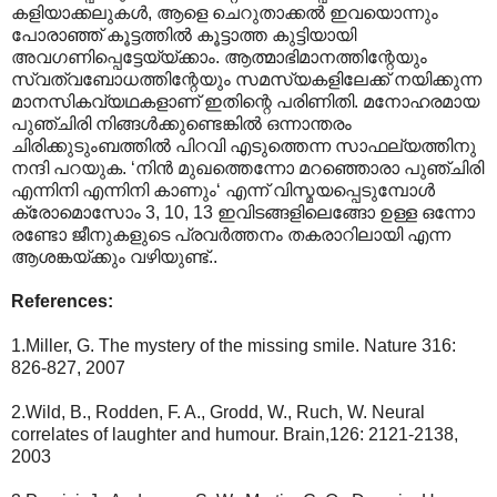
കളിയാക്കലുകൾ, ആളെ ചെറുതാക്കൽ ഇവയൊന്നും
പോരാഞ്ഞ് കൂട്ടത്തിൽ കൂട്ടാത്ത കുട്ടിയായി
അവഗണിപ്പെട്ടേയ്യ്ക്കാം. ആത്മാഭിമാനത്തിന്റേയും
സ്വത്വബോധത്തിന്റേയും സമസ്യകളിലേക്ക് നയിക്കുന്ന
മാനസികവ്യഥകളാണ് ഇതിന്റെ പരിണിതി. മനോഹരമായ
പുഞ്ചിരി നിങ്ങൾക്കുണ്ടെങ്കിൽ ഒന്നാന്തരം
ചിരിക്കുടുംബത്തിൽ പിറവി എടുത്തെന്ന സാഫല്യത്തിനു
നന്ദി പറയുക. ‘നിൻ മുഖത്തെന്നോ മറഞ്ഞൊരാ പുഞ്ചിരി
എന്നിനി എന്നിനി കാണും‘ എന്ന് വിസ്മയപ്പെടുമ്പോൾ
ക്രോമൊസോം 3, 10, 13 ഇവിടങ്ങളിലെങ്ങോ ഉള്ള ഒന്നോ
രണ്ടോ ജീനുകളുടെ പ്രവർത്തനം തകരാറിലായി എന്ന
ആശങ്കയ്ക്കും വഴിയുണ്ട്..
References:
1.Miller, G. The mystery of the missing smile. Nature 316:
826-827, 2007
2.Wild, B., Rodden, F. A., Grodd, W., Ruch, W. Neural
correlates of laughter and humour. Brain,126: 2121-2138,
2003