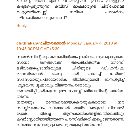
5.‘ലാസ്റ്റ് ലാഫ്’ എന്ന് പറയപ്പെടുന്ന (പാവം പിള്ളെരെ
കഷ്ട്ടപ്പെടുത്തുന്ന ക്വിസ് മാഷമാരുടെ ചിരിപോലെ)
ഐറ്റത്തിനെപ്പറ്റി ഇവിടെ പരാമർശം
ഒഴിവാക്കിയതെന്തുകൊണ്ട്?
Reply
chithrakaran:ചിത്രകാരന്‍
Monday, January 4, 2010 at
10:43:00 PM GMT+5:30
സയന്‍സിന്റേയും കണക്കിന്റേയും ഇക്വേഷനുകളെപ്പോലെ
സാധാ ജനങ്ങള്‍ക്ക് അപരിചിതത്വം തോന്നി
ഒഴിവാക്കപ്പെടാനിടയുള്ള ചിരിയുടെ ഡി.എന്‍.എ.
രഹസ്യങ്ങള്‍ ചെറു ചിരി ചാലിച്ച് ചേര്‍ത്ത്
സരസമായും,പ്രായോഗിക ജീവിതവുമായി ബന്ധിപ്പിച്ച്
ഹൃദയസ്പൃക്കായും,വിജ്ഞനപ്രദമായും
അവതരിപ്പിച്ചിരിക്കുന്ന ഈ പോസ്റ്റ് ബ്ലോഗിന്റെ ഭാഗ്യം
തന്നെ.
ഇത്രയും മനോഹരമായ,കൌതുകകരമായ ഈ
ശാസ്ത്രലേഖനം ബ്ലോഗില്‍ മാത്രം ഒതുങ്ങി നിന്നാല്‍
പോര. മികച്ച ആനുകാലികങ്ങളിലേതിലെങ്കിലും
കവര്‍സ്റ്റോറിയായിത്തന്നെ പ്രസിദ്ധിക്കരിക്കപ്പെടേണ്ടതാണ്.
ബ്ലോഗന പോലുള്ള തൊഴുത്തുകളിലല്ലെന്ന്!