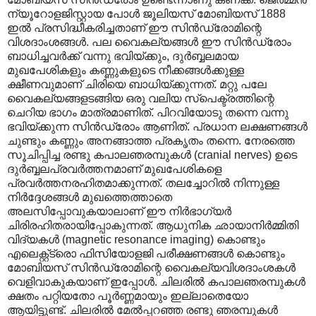
ന്യൂറോളജിസ്റ്റായ പോൾ ജൂലിയസ് മോബിയസ് 1888
ഇൽ പ്രസിദ്ധീകരിച്ചതാണ് ഈ സിൻഡ്രോമിന്റെ
വിശദാംശങ്ങൾ. പല വൈകല്യങ്ങൾ ഈ സിൻഡ്രോം
ബാധിച്ചവർക്ക് വന്നു ഭവിയ്ക്കും, ദുർബ്ബലമായ
മുഖപേശികളും കണ്ണുകളുടെ നീക്കങ്ങൾക്കുള്ള
ക്ഷീണവുമാണ് ചിരിയെ ബാധിയ്ക്കുന്നത്. മറ്റു പലേ
വൈകല്യങ്ങളടങ്ങിയ ഒരു വലിയ സ്പെക്ട്രത്തിന്റെ
ചെറിയ ഭാഗം മാത്രമാണിത്. പിറവിയോടു തന്നെ വന്നു
ഭവിയ്ക്കുന്ന സിൻഡ്രോം ആണിത്. പ്രധാന ലക്ഷണങ്ങൾ
ചുണ്ടും കണ്ണും അനങ്ങാത്ത പ്രകൃതം തന്നെ. നേരത്തെ
സൂചിപ്പിച്ച രണ്ടു കപാലഞരമ്പുകൾ (cranial nerves) ഉടെ
ദുർബ്ബലപ്രവർത്തനമാണ് മുഖപേശികളെ
പ്രവർത്തനരഹിതമാക്കുന്നത്. തലച്ചോറിൽ നിന്നുള്ള
നിർദ്ദേശങ്ങൾ മുഖത്തെത്താതെ
അലസിപ്പോവുകയാലാണ് ഈ നിർഭാഗ്യർ
ചിരിരഹിതരായിപ്പോകുന്നത്. ആധുനിക ഛായാനിർമ്മിതി
വിദ്യകൾ (magnetic resonance imaging) കൊണ്ടും
എലെക്റ്റ്ട്രൊ ഫിസിയോളജി പരീക്ഷണങ്ങൾ കൊണ്ടും
മോബിയസ് സിൻഡ്രോമിന്റെ വൈകല്യവിശദാംശകൾ
വെളിവാകുകയാണ് ഇപ്പോൾ. ചിലരിൽ കപാലഞരമ്പുകൾ
ക്ഷതം പറ്റിയതോ പൂർണ്ണമായും ഇല്ലാതെയോ
ആയിട്ടുണ്ട്. ചിലരിൽ മേൽ‌പ്പറഞ്ഞ രണ്ടു ഞരമ്പുകൾ