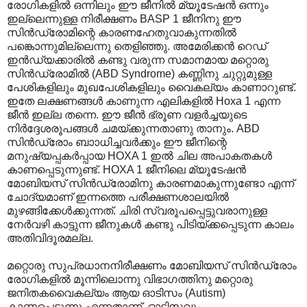
രോഗികളിൽ ഒന്നിലും ഈ ജീനിൽ മ്യൂടേഷൻ ഒന്നും
ഇല്ലെന്നുള്ള നിരീക്ഷണം BASP 1 ജീനിനു ഈ
സിൻഡ്രോമിന്റെ കാരണഹേതുവാകുന്നതിൽ
പങ്കൊന്നുമില്ലെന്നു തെളിഞ്ഞു. അമേരിക്കൻ റെഡ്
ഇൻഡ്യക്കാരിൽ കണ്ടു വരുന്ന സമാനമായ മറ്റൊരു
സിൻഡ്രോമിൽ (ABD Syndrome) കണ്ണിനു ചുറ്റുമുള്ള
പേശികളിലും മുഖപേശികളിലും വൈകല്യം കാണാറുണ്ട്.
ഇതേ ലക്ഷണങ്ങൾ കാണുന്ന എലികളിൽ Hoxa 1 എന്ന
ജീൻ ഇല്ല തന്നെ. ഈ ജീൻ ഭ്രൂണ വളർച്ചയുടെ
നിർദ്ദേശരൂപങ്ങൾ ചമയ്ക്കുന്നതാണു താനും. ABD
സിൻഡ്രോം ബാ‍ാധിച്ചവർക്കും ഈ ജീനിന്റെ
മനുഷ്യപ്പകർപ്പായ HOXA 1 ഇൽ ചില അപാകതകൾ
കാണപ്പെടുന്നുണ്ട്. HOXA 1 ജീനിലെ മ്യൂടേഷൻ
മോബിയസ് സിൻഡ്രോമിനു കാരണമാകുന്നുണ്ടോ എന്ന്
ചോദ്യമാണ് ഇന്നത്തെ പരീക്ഷണശാലയിൽ
മുഴങ്ങിക്കേൾക്കുന്നത്. ചിരി സ്വരൂപപ്പെട്ടുവരാനുള്ള
നേർവഴി കാട്ടുന്ന ജീനുകൾ കണ്ടു പിടിയ്ക്കപ്പെടുന്ന കാലം
അതിവിദൂരമല്ല.
മറ്റൊരു സുപ്രധാനനിരീക്ഷണം മോബിയസ് സിൻഡ്രോം
രോഗികളിൽ മൂന്നിലൊന്നു വിഭാഗത്തിനു മറ്റൊരു
ജനിതകവൈകല്യം ആയ ഓടിസം (Autism)
കാണപ്പെടുന്നു എന്നതാണ്. ഓടിസവും