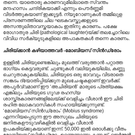
തന്നെ. യാ‍തൊരു കാരണവുമില്ലാതെ സ്വന്തം
മന്ദഹാ‍സം ചന്ദ്രികയാക്കി എന്നും പൌർണ്ണമി
വിടർത്തുകയാണ് ഇക്കൂട്ടർ. ന്യൂറോണുകൾ തമ്മിലുള
പ്രസരണത്തിലെ ചില ഘടകവസ്തുക്കളുടെ
അസന്തുലിതാവസ്തയാകാം ഇതിനു കാരണം. പക്ഷേ
രോഗാതുര ചിരി (pathological laughter)യ്ക്ക് തലച്ചോറിലെ
വിവിധ സർക്യൂടുകളിലെ അപാകതകൾ തന്നെ കാരണം.
ചിരിയ്ക്കാൻ കഴിയാത്തവർ -മോബിയസ് സിൻഡ്രോം
ഉള്ളിൽ ചിരിയുണ്ടെങ്കിലും മുഖത്ത് വരുത്താൻ പറ്റാത്ത
ഭാഗ്യം കെട്ടവരുണ്ട്. ചുണ്ടുകൾ വലിയുകയില്ല, കണ്ണു
ചെറുതാകുകയില്ല, ചിരിയുടെ ഒരു ഭാവവും വിടരാതെ
സങ്കടം ദ്യോതിപ്പിയ്ക്കുന മുഖചേഷ്ടകളാണ് ഇവർക്ക്.
അപൂർവ്വമാണ് ഈ ‘അചിരിയൻ’ മാരുടെ പ്രത്യക്ഷം
എങ്കിലും ചിരിയുടെ ഗൂഢ രഹസ്യ
ശാസ്ത്രകാരണങ്ങളിലേയ്ക്ക് വെളിച്ചം വീശാൻ ഈ ചിരി
രഹിത ലോകവാസികൾ സഹായിയ്ക്കുന്നുണ്ട്.
‘മോബിയസ് സിൻഡ്രോം’ (Mobius syndrome)
എന്നറിയപ്പെടുന്ന ഈ അസുഖം ചിരിയുടെ
ജനിതകഊടുവഴികളിൽ വെളിച്ചം വീശാൻ
ഉപകരിയ്ക്കുകയാണ് ഇന്ന്. 50,000 ഇൽ ഒരാൾക്കു വീതം
മോബിയസ് സിൻഡ്രോം ഉണ്ടെന്നാണു കണക്ക്. ജെർമ്മൻ