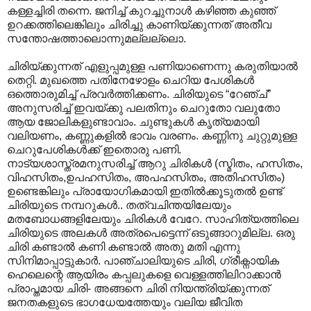
കള്ളച്ചിരി തന്നെ. ജനിച്ച് കുറച്ചുനാൾ കഴിഞ്ഞ കുഞ്ഞ്
ഉറക്കത്തിലെങ്കിലും ചിരിച്ചു കാണിയ്ക്കുന്നത് അതീവ
സന്തോഷത്താലൊന്നുമല്ലല്ലൊ.
ചിരിയ്ക്കുന്നത് എളുപ്പമുള്ള പണിയാണെന്നു കരുതിയാൽ
തെറ്റി. മുഖത്തെ പതിനേഴോളം ചെറിയ പേശികൾ
ഒത്തൊരുമിച്ച് പ്രവർത്തിക്കണം. ചിരിയുടെ “റേഞ്ച്”
അനുസരിച്ച് ഇവയ്ക്കു പലതിനും ചെറുതോ വലുതോ
ആയ ജോലികളുണ്ടാവാം. ചുണ്ടുകൾ കൃത്യമായി
വലിയണം, കണ്ണുകളിൽ ഭാവം വരണം. കണ്ണിനു ചുറ്റുമുള്ള
ചെറുപേശികൾക്ക് ഇതൊരു പണി.
നാട്യശാസ്ത്രമനുസരിച്ച് ആറു ചിരികൾ (സ്മിതം, ഹസിതം,
വിഹസിതം,ഉപഹസിതം, അപഹസിതം, അതിഹസിതം)
ഉണ്ടെങ്കിലും പ്രായോഗികമായി ഇതിൽക്കൂടുതൽ ഉണ്ട്
ചിരിയുടെ നമ്പറുകൾ.. തത്വചിന്തയിലേയും
മതബോധങ്ങളിലേയും ചിരികൾ വേറേ. സാഹിത്യത്തിലെ
ചിരിയുടെ അലകൾ അത്രപെട്ടെന്ന് ഒടുങ്ങാറുമില്ല. ഒരു
ചിരി കണ്ടാ‍ൽ കണി കണ്ടാ‍ൽ അതു മതി എന്നു
സിനിമാപ്പാട്ടുകാർ. പാഞ്ചാലിയുടെ ചിരി, ഗ്രീക്നാ‍യിക
ഹെലെന്റെ ആയിരം കപ്പലുകളെ വെള്ളത്തിലിറാക്കാൻ
പ്രാപ്തമായ ചിരി- അങ്ങനെ ചിരി നിയന്ത്രിയ്ക്കുന്നത്
ജനതകളുടെ ഭാഗധേയത്തേയും വലിയ ജീവിത