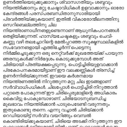
ഉണർത്തിയെടുക്കുക്കാനും ശ്വാസഗതിയും ശബ്ദവും
നിയന്ത്രിക്കാനും മറ്റു ചേഷ്ടാവിധികൾ ഉളവാക്കാനും ഓരോ
കേന്ദ്രങ്ങൾ പരസ്പരബന്ധിതാനുസാരിയായി
പ്രവർത്തിയ്ക്കുകയാണ്. ഇതിൽ വികാരോന്മീലനത്തിനു
സെറിബെല്ലത്തിനു ചില
നിയന്ത്രാണാധീനങളുണ്ടെന്നാണ് ആധുനികപഠനങ്ങൾ
തെളിയിക്കുന്നത്. ഹാസ്യചേഷ്ടകളും ശബ്ദവും ചെവി-
കണ്ണു വഴി തലച്ചോറിന്റെ മേൽ‌പ്പറഞ്ഞ സൂക്ഷ്മസ്ഥലികളിൽ
സംവേദനങളായി എത്തിച്ചേർന്ന് പെട്ടെന്നു
നിർമ്മിച്ചെടുക്കുന്ന ഒരു നെറ്റ്വർക്ക് മുഖത്തേയ്ക്ക് പായുന്ന
ഞരമ്പുകൾക്ക് നിർദ്ദേശം കൊടുക്കുമ്പോൾ അത്
ചിരിയായി പ്രത്യക്ഷപ്പെടുന്നു. പൊട്ടിച്ചിരിയുളവാക്കാൻ
പ്രകോപനകരമായീട്ടാണ് ഈ വലക്കണ്ണികൾ ത്രസിച്ച്
ഉണർന്നിരിയ്ക്കുന്നത്. ഇവയെ കർശനമായ
നിയന്ത്രണത്തിൽ നിറുത്തുന്ന മറ്റു ചില ഇടങ്ങളാണ്
സർവ്വാധിപധികൾ. ചിലപ്പോൾ പൊട്ടിച്ചിരി നിറുത്താൻ
പറ്റാതെ പോകുന്നത് ഈ ചിരിപ്പെരുമാളിന്റെ അധികാരം
കൈവിട്ടു പോകുമ്പോഴാണ്. ചിരിയോടനുബന്ധിച്ച
മുഖഭാവം നിയന്ത്രിക്കാൻ പാടുപെടേണ്ടി വരുന്നതും
ഇതുകൊണ്ടു തന്നെ. എന്നു വച്ചാൽ ചിരിയ്ക്കാൻ
റെഡിയായിട്ട് സർവ്വ വയറിങ്ങും വെമ്പൽ
കൊണ്ടിരിയ്ക്കുകയാണ്, ചിരിയെ അടക്കി നിറുത്തുന്ന ഈ
ഹെഡ്മാസ്റ്റർ വടിയുമായി നിൽ‌പ്പാണ്. ഹെഡ്മാസ്റ്റർ ഉറക്കം