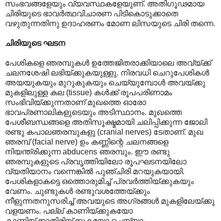
സംഭവങ്ങളേയും വ്യവസ്ഥകളേയുണ്. അതിഗൂഢമായ
ചിരിയുടെ ഭാവർത്ഥവിചാരണ പിടികൊടുക്കാതെ
വഴുതുന്നതിനു ഉദാഹരണം മോണ ലിസയുടെ ചിരി തന്നെ.
ചിരിയുടെ ഘടന
പേശികളെ ഞരമ്പുകൾ ഉത്തേജിതരാക്കിയാലെ അവ്യ്ക്ക്
ചലനശേഷി ലഭിയ്ക്കുകയുള്ളു. നിരവധി ചെറുപേശികൾ
അയയുകയും മുറുകുകയും ചെയ്യുമ്പോൾ അവയ്ക്കു
മുകളിലുള്ള കല (tissue) കൾക്ക് രൂപപരിണാമം
സംഭിവിയ്ക്കുന്നതാണ് മുഖത്തെ ഓരോ
ഭാവപ്രണാലികളുടെയും അടിസ്ഥാനം. മുഖത്തെ
പേശീബന്ധങ്ങളെ അതിസൂക്ഷ്മമായി ചലിപ്പിക്കുന്ന ജോലി
രണ്ടു കപാലഞരമ്പുകളു (cranial nerves) ടേതാണ്. മുഖ
ഞരമ്പ് (facial nerve) ഉം കണ്ണിന്റെ ചലനങ്ങളെ
നിയന്ത്രിക്കുന്ന abducens ഞരമ്പും. ഈ രണ്ടു
ഞരമ്പുകളുടെ പ്രവൃത്തിയിലോ രൂപഘടനയിലോ
വ്യതിയാനം വന്നെങ്കിൽ പുഞ്ചിരി മറയുകയായി.
പേശികളാകട്ടെ ഒത്തൊരുമിച്ച് പ്രവർത്തിയ്ക്കുകയും
വേണം. ചുണ്ടുകൾ രണ്ടുവശത്തേയ്ക്കും
നീളുന്നതനുസരിച്ച് അവയുടെ അഗ്രങ്ങൾ മുകളിലേയ്ക്കു
വളയണം. പല്ല് കാണിയ്ക്കുകയോ
കാണിയ്ക്കാതിരിയ്ക്കുകയോ ചെയ്യാം.