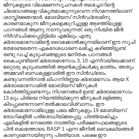
ജീനുകളുടെ വിലക്ഷണസൂചനകൾ തലച്ചോറിന്റെ
ചിലഭാഗങ്ങളെ വികൃതമാക്കുന്നുവെന്ന നിഗമനത്തിലാണ്
ശാസ്ത്രജ്ഞന്മാർ. മോബിയസ് സിൻഡ്രോമിനു
കാരണമാകുന്ന ജീനുകളെക്കുറിച്ചുള്ള ആഴത്തിലുള്ള
പഠനങ്ങൾ ആണു നടന്നുവരുന്നത്. ഒരു നിശ്ചിത ജീൻ
നിർവ്വചിക്കപ്പെട്ടിട്ടില്ല എങ്കിലും ഏതു
ക്രോമൊസോമിന്റെ വൈക്കോൽക്കൂനയിലാണ് ഈ സൂചി
തേടേണ്ടതെന്ന ഏകദേശധാരണ ലഭിച്ചു കഴിഞ്ഞിട്ടുണ്ട്.
രണ്ടു ഡച്ച് കുടുംബങ്ങളുടെ ജനിതക പഠനങ്ങൾ
കൈചൂണ്ടിയത് ക്രോമൊസോം 3, 10 എന്നിവയിലേക്കാണ്.
മറ്റൊരു കുടുംബത്തിൽ ആൺകുട്ടികൾക്കു മാത്രം, അതും
അമ്മവഴി ബന്ധമുള്ളവരിൽ ഈ സിൻഡ്രോം
കണ്ടുവന്നതിനാൽ ലിംഗനിർണ്ണയ ക്രോമസോം ആയ X
ക്രോമൊസോമിൽ മോബിയസ് ജീനുകൾ
കോർത്തിട്ടുണ്ടെന്നും നിഗമനങ്ങൾ ഉണ്ട്. ക്രോമൊസോം
13 ലും ചിരിയെ നിയന്ത്രിയ്ക്കുന്ന ജീനുകൾ ഒളിഞ്ഞു
കിടപ്പുണ്ടെന്നാണ് തൽക്കാലവിശ്വാസം. ഈ
ക്രോമൊസോമിലുള്ള പലേ ജീനുകളും 19 മോബിയസ്
രോഗികളിൽ പരിശോധിയ്ക്കപ്പെട്ടു, പ്രത്യേകിച്ചും
എലികളിൽ നേരത്തെ നടത്തിയ പരീക്ഷണഫലങ്ങളുടെ
പിൻ ബലത്തോടെ. BASP 1 എന്ന ജീനിൽ വൈകല്യങ്ങൾ
കാണുമെന്നായിരുന്നു പ്രത്യാശ. പക്ഷെ ഈ