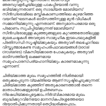
ഞരമ്പുവളർച്ചയിലുള്ള പാകപ്പിഴയാൽ വന്നു
ഭവിയ്ക്കുന്നതാണ്. ഒരു സാദ്ധ്യത മോബിയസ്
സിൻഡ്രൊമിലെ മസ്തികകാണ്ഡത്തിലെ കുഴമറിഞ്ഞ
വയറിങ് ഘടനകൾ ഓടിസത്തിനുള്ള മുൻ വിധികൾ
സമ്മാനിയ്ക്കുന്നു എന്നതാണ്. അനുമാനപരമായ ഒരു
പ്രമാണം സൂചിപ്പിയ്ക്കുന്നത് മോബിയസ്
സിൻഡ്രോമുള്ള കുഞ്ഞുങ്ങളുടെ കുറഞ്ഞതോതിലുള്ള
മുഖചേഷ്ടകൾ അവരുടെ സാമൂഹിക ഇടപെടലുകളിൽ
പ്രതിസന്ധി സൃഷ്ടിയ്ക്കുകയും അതുവഴി തലച്ചോറിലെ
വിസ്തൃത്മാകേണ്ട സമൂഹപരിപഥവലയങ്ങൾ (social
circuitaries) വികസിയ്ക്കാതെ പോകുകയും അതുവഴി
ഓടിസത്തിന്റെ ലക്ഷണമായ
സമൂഹപാരസ്പര്യഹാനിയ്ക്കും കാരണമാകുന്നു
എന്നാണ്.
ചിരിയ്ക്കാത്ത മുഖം സമൂഹത്തിൽ നിശിതമായി
ഒതുക്കപ്പെടുന്ന വ്യക്തിയെ ആണ് സൃഷ്ടിച്ചെടുക്കുന്നത്.
ചിരിയ്ക്കാത്ത കുഞ്ഞിന് അതുകാരണത്താൽ തന്നെ
മാതാപിതാക്കളുമായി ഉചിതബന്ധം
നിഷേധിയ്ക്കപ്പെട്ടേക്കാം.നിർവ്വികാരമായ മുഖം
ബുദ്ധിക്കുറവിനേയോ മാനസികപ്രശ്നത്തേയൊ
ദ്യോതിപ്പിക്കുന്നതായി തെറ്റിദ്ധരിക്കപ്പെടാം.