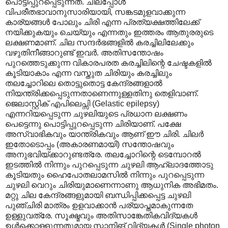
പൊട്ടിപ്പുറപ്പെടുന്നത്. ചിലപ്പോൾ
വിപരീതഭാവാനുസാരിയായി, സങ്കടമുളവാക്കുന്ന
കാര്യങ്ങൾ പോലും ചിരി എന്ന പ്രത്യക്ഷത്തിലേക്ക്
നയിക്കുകയും ചെയ്യും എന്നതും ഇത്തരം ആതുരരുടെ
ലക്ഷണമാണ്. ചില സന്ദർഭങ്ങളിൽ കരച്ചിലിലേക്കും
വഴുതിനീങ്ങാറുണ്ട് ഇവർ. അതിസന്തോഷം
പുറത്തെടുക്കുന്ന വികാരപരത കരച്ചിലിന്റെ ചേഷ്ടകളിൽ
കൂടിയാകാം എന്ന വസ്തുത ചിരിയും കരച്ചിലും
തലച്ചോറിലെ തൊട്ടുതൊട്ട കേന്ദ്രങ്ങളാൽ
നിയന്ത്രിക്കപ്പെടുന്നതാണെന്നുള്ളതിനു തെളിവാണ്.
ജെലാസ്റ്റിക് എപിലെപ്സി (Gelastic epilepsy)
എന്നറിയപ്പെടുന്ന ചുഴലിയുടെ പ്രധാന ലക്ഷണം
പെട്ടെന്നു പൊട്ടിപ്പുറപ്പെടുന്ന ചിരിയാണ്. പക്ഷേ
അസ്വാഭികവും യാന്ത്രികവും ആണ് ഈ ചിരി. ചിലർ
ഇതോടൊപ്പം (അകാരണമായി) സന്തോഷവും
അനുഭവിയ്ക്കാറുണ്ടത്രേ. തലച്ചോറിന്റെ ടെമ്പോറൽ
ഇടത്തിൽ നിന്നും പുറപ്പെടുന്ന ചുഴലി ആഹ്ലാദത്തോടു
കൂടിയതും ഹൈപോതലാമസിൽ നിന്നും പുറപ്പെടുന്ന
ചുഴലി വെറും ചിരിയുമാണെന്നാണു ആധുനിക അഭിമതം.
മറ്റു ചില കേന്ദ്രങ്ങളുമായി ബന്ധിപ്പിക്കപ്പെട്ട ചുഴലി
പുഞ്ചിരി മാത്രം ഉളവാക്കാൻ പര്യാപ്തമാകുന്നതേ
ഉള്ളുവത്രേ. സൂക്ഷ്മവും അതിസാങ്കേതികവിദ്യകൾ
ഉൾക്കൊള്ളുന്നതുമായ സ്കാനിങ് വിദ്യകൾ (Single photon