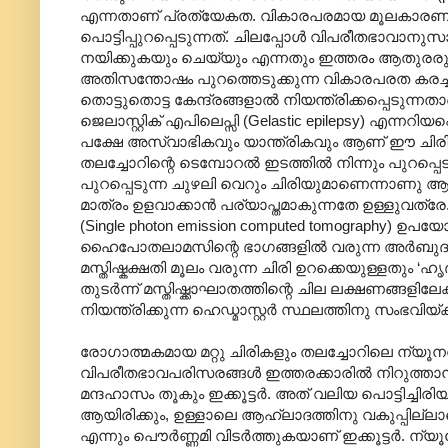
എന്നതാണ് പ്രത്യേകത. വികാരപരമായ മൂലകാരണങ്ങൾ
പൊട്ടിപ്പുറപ്പെടുന്നത്. ചിലപ്പോൾ വിപരീതഭാവാനുസ
നയിക്കുകയും ചെയ്യും എന്നതും ഇത്തരം ആതുരരുടെ
അതിസന്തോഷം പുറത്തെടുക്കുന്ന വികാരപരത കരച്ചില
തൊട്ടുതൊട്ട കേന്ദ്രങ്ങളാൽ നിയന്ത്രിക്കപ്പെടുന്
ജെലാസ്റ്റിക് എപിലെപ്സി (Gelastic epilepsy) എന്നറിയ
പക്ഷേ അസ്വാഭികവും യാന്ത്രികവും ആണ് ഈ ചിര
തലച്ചോറിന്റെ ടെമ്പോറൽ ഇടത്തിൽ നിന്നും പുറപ
പുറപ്പെടുന്ന ചുഴലി വെറും ചിരിയുമാണെന്നാണു ആധുനി
മാത്രം ഉളവാക്കാൻ പര്യാപ്തമാകുന്നതേ ഉള്ളുവത്ര
(Single photon emission computed tomography) ഉപ
ഹൈപോതലാമസിന്റെ ഭാഗങ്ങളിൽ വരുന്ന അർബുദവും ചില
മസ്തിഷ്കക്ഷതി മൂലം വരുന്ന ചിരി ഉറക്കെയുള്ളതും ‘ഹ
തുടർന്ന് മസ്തിഷ്ക്കാഘാതത്തിന്റെ ചില ലക്ഷണങ്ങള
നിയന്ത്രിക്കുന്ന ഹെഡ്മാസ്റ്റർ സ്ഥലത്തിനു സംഭവിയ
രോഗാത്മകമായ മറ്റു ചിരികളും തലച്ചോറിലെ ന്യൂ
വിപരീതഭാവപരിസരങ്ങൾ ഇത്തരക്കാരിൽ നിറുത്താൻ പറ
മന്ദഹാ‍സം തൂകും ഇക്കൂട്ടർ. അത് വലിയ പൊട്ടിച്ചി
ആയിരിക്കും, ഉള്ളാലെ ആഹ്ലാദത്തിനു വകുപ്പില്ലാ
എന്നും പൌർണ്ണമി വിടർത്തുകയാണ് ഇക്കൂട്ടർ. ന