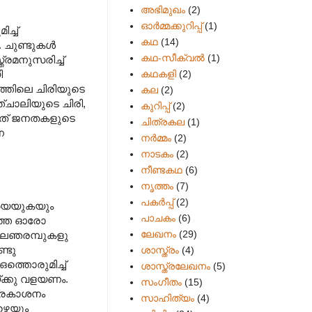
അഭിമുഖം
(2)
ഓർമ്മക്കുറിപ്പ്
(1)
ച്ച്
കഥ
(14)
. ചുണ്ടുകൾ
കഥ-സീക്വല്‍
(1)
രമനുസരിച്ച്
കഥകളി
(2)
ി
്തിലെ ചിരിയുടെ
കല
(2)
ഞ്ചാലിയുടെ ചിരി,
കുറിപ്പ്
(2)
ന്നത് ജനതകളുടെ
ചിത്രകല
(1)
ണ
നർമ്മം
(2)
നാടകം
(2)
നീണ്ടകഥ
(6)
നൃത്തം
(7)
പകര്‍പ്പ്
(2)
 അയയുകയും
പാചകം
(6)
ത്തെ ഓരോ
ലേഖനം
(29)
പാലഞരമ്പുകളു
ണ്ടു
ശാസ്ത്രം
(4)
്തൊരുമിച്ച്
ശാസ്ത്രലേഖനം
(5)
്ക്കു വളയണം.
സംഗീതം
(15)
പ്രകാശനം
സാഹിത്യം
(4)
ാഴെയും