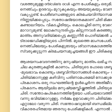
വശത്തുമുള്ള orbicularis oculi എന്ന പേശികളും ഒരുമി
നെഞ്ചും ഉദരവും മുറുകുകയും അയയുകയും വേണം. 
വകുപ്പുണ്ട്. പേശീബന്ധങ്ങളുടെ ക്രമചയവിന്യാസമനു
നിണ്ണയിക്കപ്പെടും. സതോഷദ്യോതകമാണ് ചിരി മിക്കപ്
കണ്ടാലറിയാം. വികടച്ചിരിയും. കൊലച്ചിരി ഒന്നു വേ
മാറാറുമുണ്ട്. ലോകസുന്ദരിപ്പട്ടം കിട്ടുന്നവൾ കര
മാത്രം അനുവദിയ്ക്കപ്പെട്ട കണ്ണുനീർ പൊഴിയ്ക്
ട്രാജെഡിക്കളിയുടെ പിന്നിൽ. മുഖത്തെ മാംസപേ
നെഞ്ചിലേയും പേശികളുടേയും ശ്വാസകോശത്തിന്റേയ
സ്വരൂക്കൂട്ടുന്ന ക്രമചയസമുച്ചയങ്ങൾ ഈ ചിരികളെ
ആശയസംവേദനത്തിനു മനുഷ്യനു മാത്രം ലഭിച്ച സിദ്
ചില കുരങ്ങുകളിൽ കാണാം. ചിരിയുടെ പോലെ ശബ്ദം പുറപ
-മുഖഭാവം കൊണ്ടും ശബ്ദവിന്യാസങ്ങൾ കൊണ്ടു
ചിരിയ്ക്കാനുള്ള കഴിവിനു പരിണാമപരമയി നോക്കു
പ്രകാശനം ഒരു സംഘത്തിന്റെ ഉൾച്ചെർന്ന അതിജീ
പ്രകടനം ആയിട്ടല്ല മനുഷ്യമസ്തിഷ്ക്കത്തിൽ ചിരിയ
ചിരി. സന്തോഷപ്രകടനത്തിന്റേയോ പരിചയഭാവത്തിന
വന്നു ഭവിയ്ക്കാറുള്ളു. നർമ്മം ഉളവാക്കുന്ന ചിരിയ്ക
എറ്റാലോ വരുന്ന ചിരി. സന്തോഷവുമായി ബന്ധമില്ലാത്
വികാരരഹിതമായ ഞരമ്പു-പേശിക്കളികൾ. എന്നാൽ 