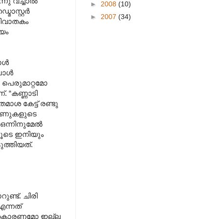
്നു വച്ചാൽ
►
2008
(10)
മാസ്റ്റർ
►
2007
(34)
ിരിവാതകം
്യം
രാൾ
്പോൾ
ോ പെരുമാറ്റമോ
. “കണ്ണാടി
ാശ കേട്ട് രണ്ടു
റോണുകളുടെ
 ഒന്നിനുമേൽ
ിലൂടെ ഇനിയും
ുത്തിയത്.
ണ്ട്. ചിരി
എന്നത്
ുക്തകാരണമോ ഇല്ല