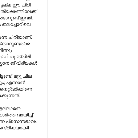
്ടല്ല ഈ ചിരി
്യക്ഷത്തിലേക്ക്
ങാറുണ്ട് ഇവർ.
ം തലച്ചോറിലെ
ടുന്ന ചിരിയാണ്.
കാറുണ്ടത്രേ.
ന്നും
ുഴലി പുഞ്ചിരി
്കാനിങ് വിദ്യകൾ
ട്. മറ്റു ചില
ടും; എന്നാൽ
െറ്റ്വർക്കിനെ
്കുന്നത്.
ങളല്ലാതെ
ർത്ത വായിച്ച്
ന്ന പ്രസന്നഭാവം
്ദ്രികയാക്കി