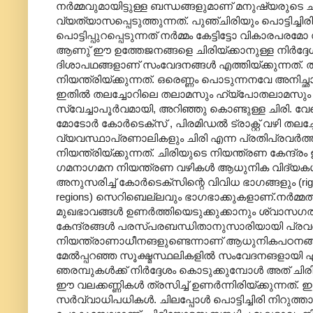
നർമ്മവുമായിട്ടുള്ള ബന്ധങ്ങളുമാണ് മനുഷ്യരുടെ ചി
വ്യത്യാസപ്പെടുത്തുന്നത്. പുഞ്ചിരിയും പൊട്ടിച
പൊട്ടിപ്പുറപ്പെടുന്നത് നർമ്മം കേട്ടിട്ടോ വികാര
ആണു് ഈ ഉത്തേജനങ്ങളെ ചിരിയ്ക്കാനുള്ള നിർദ്ദേശങ്ങ
ദിശാപഥങ്ങളാണ് സംവേദനങ്ങൾ എത്തിയ്ക്കുന്നത്. തമ്
നിയന്ത്രിയ്ക്കുന്നത്. ഒരെണ്ണം പൊടുന്നനവേ അനിച്ഛാ
ഇതിൽ തലച്ചോറിലെ തലാമസും ഹ്യ്പോതലാമസും സബ്
സ്വേച്ചാപൂർവമായി, അറിഞ്ഞു കൊണ്ടുള്ള ചിരി. 
മോടോർ കോർടെക്സ് , പിരമിഡൽ ട്രാക്റ്റ് വഴി തലച്ചോറ
വ്യവസ്ഥാപ്രണാലികളും ചിരി എന്ന പ്രതിപ്രവർത്ത
നിയന്ത്രിയ്ക്കുന്നത്. ചിരിയുടെ നിയന്ത്രണ കേന്ദ്
ഗമനാഗമന നിയന്ത്രണ വഴികൾ ആധുനിക വിദ്യകൾ കൊണ്
അനുസരിച്ച് കോർടെക്സിന്റെ വിവിധ ഭാഗങ്ങളും (right fronta
regions) സെറിബെല്ലവും ഭാ‍ഗഭാക്കുകളാണ്.നർമ്മത്ത
മുഖഭാവങ്ങൾ ഉണർത്തിയെടുക്കുക്കാനും ശ്വാസഗതിയു
കേന്ദ്രങ്ങൾ പരസ്പരബന്ധിതാനുസാരിയായി പ്രവർ
നിയന്ത്രാണാധീനങളുണ്ടെന്നാണ് ആധുനികപഠനങ്ങൾ ത
മേൽ‌പ്പറഞ്ഞ സൂക്ഷ്മസ്ഥലികളിൽ സംവേദനങളായി എത്തിച്ച
ഞരമ്പുകൾക്ക് നിർദ്ദേശം കൊടുക്കുമ്പോൾ അത് ചിരി
ഈ വലക്കണ്ണികൾ ത്രസിച്ച് ഉണർന്നിരിയ്ക്കുന്നത്
സർവ്വാധിപധികൾ. ചിലപ്പോൾ പൊട്ടിച്ചിരി നിറുത്ത