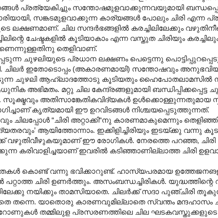
 പ്രത്യേകിച്ചും സന്തോഷമുളവാക്കുന്നവയുമായി ബന്ധപ്പെട
ാരിയായി, സങ്കടമുളവാക്കുന്ന കാര്യങ്ങൾ പോലും ചിരി എന്ന പ്രത
 ലക്ഷണമാണ്. ചില സന്ദർഭങ്ങളിൽ കരച്ചിലിലേക്കും വഴുതിനീങ്
ിന്റെ ചേഷ്ടകളിൽ കൂടിയാകാം എന്ന വസ്തുത ചിരിയും കരച്ചിലു
നതാണെന്നുള്ളതിനു തെളിവാണ്.
പ്പെടുന്ന ചുഴലിയുടെ പ്രധാന ലക്ഷണം പെട്ടെന്നു പൊട്ടിപ്പുറപ്പെ
ി. ചിലർ ഇതോടൊപ്പം (അകാരണമായി) സന്തോഷവും അനുഭവിയ്ക്
്പെടുന്ന ചുഴലി ആഹ്ലാദത്തോടു കൂടിയതും ഹൈപോതലാമസിൽ നി
ക അഭിമതം. മറ്റു ചില കേന്ദ്രങ്ങളുമായി ബന്ധിപ്പിക്കപ്പെട്ട ച
േ. സൂക്ഷ്മവും അതിസാങ്കേതികവിദ്യകൾ ഉൾക്കൊള്ളുന്നതുമായ സ
യോഗിച്ചാണ് കൃത്യമായി ഈ ഉറവിടങ്ങൾ നിശ്ചയപ്പെടുത്തുന്നത്.
പ്പോൾ “ചിരി അറ്റാക്കി“നു കാരണമാകുമെന്നും തെളിഞ്ഞിട്ടുണ്
ൃദ്യതരവും’ ആയിത്തോന്നാം. ഇക്കിളിച്ചിരിയും ഇടയ്ക്കു വന്നു കൂ
ിലേക്ക് വഴുതിവീഴുകയുമാണ് ഈ രോഗികൾ. നേരത്തെ പറഞ്ഞ, ചിരി ന
്ക്കുന്ന കരിവാളിച്ചയാണ് ഇവരിൽ കടിഞ്ഞാണില്ലാത്ത ചിരി ഉളവാക
നതകൾ കൊണ്ട് വന്നു ഭവിക്കാറുണ്ട്. ഹാസ്യപരമായ ഉത്തേജന
്റാത്ത ചിരി ഉണർത്തും. അസംബന്ധച്ചിരികൾ. യുദ്ധത്തിന്റെ വാ
രിയിലേക്കു നയിക്കും താമസിയാതെ. ചിലർക്ക് സദാ പുഞ്ചിരി തൂകു
തെ തന്നെ. യാ‍തൊരു കാരണവുമില്ലാതെ സ്വന്തം മന്ദഹാ‍സം ചന
്യൂറോണുകൾ തമ്മിലുള പ്രസരണത്തിലെ ചില ഘടകവസ്തുക്കളുടെ