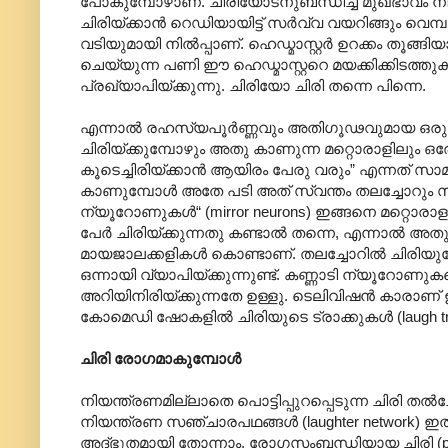
പോകുമ്പോഴാണ്. ചിരിയോടനുബന്ധിച്ച മുഖഭാവം നിയന
ചിരിയ്ക്കാൻ റെഡിയായിട്ട് സർവ്വ വയറിങ്ങും വെമ്
വടിയുമായി നിൽ‌പ്പാണ്. ഹെഡ്മാസ്റ്റർ ഉറക്കം തൂങ്
ചെയ്യുന്ന പണി ഈ ഹെഡ്മാസ്റ്ററെ മയക്കിക്കിടത്തു
പ്രഖ്യാ‍പിയ്ക്കുന്നു. ചിരിയോ ചിരി തന്നെ പിന്നെ.
എന്നാൽ രഹസ്യപൂർണ്ണവും അതിഗൂഢവുമായ ഒരു പ്ര
ചിരിയ്ക്കുമ്പോഴും അതു കാണുന്ന മറ്റൊരാളിലും ഒരേ 
കൂടെച്ചിരിയ്ക്കാൻ ആയിരം പേരു വരും” എന്നത് സാമ
കാണുമ്പോൾ അതേ പടി അത് സ്വന്തം തലച്ചോറും സ്വീകര
ന്യൂറോണുകൾ“ (mirror neurons) ഇങ്ങനെ മറ്റൊരാളു
പേർ ചിരിയ്ക്കുന്നതു കണ്ടാൽ തന്നെ, എന്നാൽ അത
മായജാലക്കളികൾ കൊണ്ടാണ്. തലച്ചോറിൽ ചിരിയുടേ
ഒന്നാ‍യി വ്യാപിയ്ക്കുന്നുണ്ട്. കണ്ണാടി ന്യൂറോ
അറിയിനിരിയ്ക്കുന്നതേ ഉള്ളു. ടെലിവിഷൻ കാരാണ് 
കോമെഡി ഷോകളിൽ ചിരിയുടെ ട്രാക്കുകൾ (laugh track)
ചിരി രോഗമാകുമ്പോൾ
നിയന്ത്രണമില്ലാതെ പൊട്ടിപ്പുറപ്പെടുന്ന ചിരി 
നിയന്ത്രണ സഞ്ചാരപഥങ്ങൾ (laughter network) ഇ
അദ്ഭുതമായി തോന്നാം. രോഗസംബന്ധിയായ ചിരി (pat