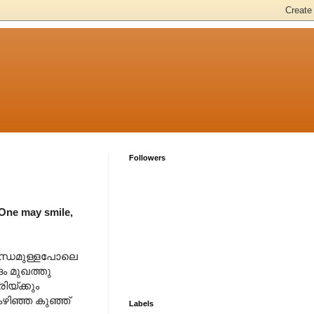
Followers
One may smile,
ബ്ബന്ധമുള്ളപോലെ
ദം മുഖത്തു
യ്ക്കും
കഴിഞ്ഞ കുഞ്ഞ്
Labels