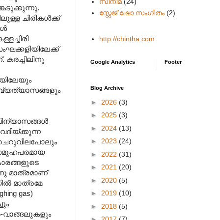
സിനിമ
(24)
ടുക്കുന്നു.
സ്റ്റേജ് ഷോ സംഗീതം
(2)
ള്ള ചിരികൾക്ക്
ങൾ
്ളച്ചിരി
http://chintha.com
സംഘക്കളിയിലേക്ക്
. കരച്ചിലിനു
Google Analytics
Footer
ടയിലേയും
Blog Archive
ദവ്യത്യാസങ്ങളും
►
2026
(3)
►
2025
(3)
 വിന്യാസങ്ങൾ
►
2024
(13)
ദിയ്ക്കുന്ന
►
2023
(24)
 ചെറുവിലപോലും
െ സമൂഹപരമായ
►
2022
(31)
കാരങ്ങളുടെ
►
2021
(20)
്നു മാത്രമാണ്
►
2020
(5)
ിൽ മാത്രമേ
►
2019
(10)
hing gas)
ചും
►
2018
(5)
-വാങ്ങലുകളും
►
2017
(7)