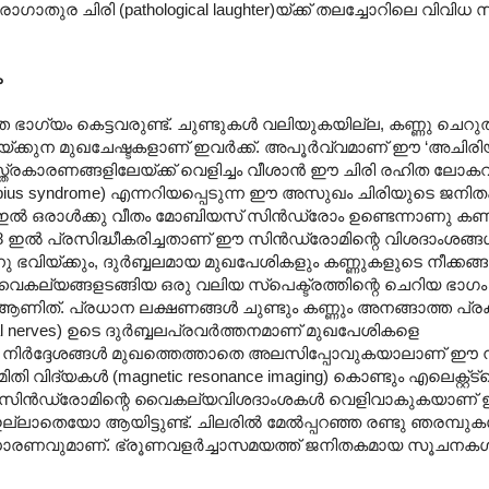
ുര ചിരി (pathological laughter)യ്ക്ക് തലച്ചോറിലെ വിവി
ം
ാത്ത ഭാഗ്യം കെട്ടവരുണ്ട്. ചുണ്ടുകൾ വലിയുകയില്ല, കണ്ണു ചെ
പിയ്ക്കുന മുഖചേഷ്ടകളാണ് ഇവർക്ക്. അപൂർവ്വമാണ് ഈ ‘അചിരി
സ്ത്രകാരണങ്ങളിലേയ്ക്ക് വെളിച്ചം വീശാൻ ഈ ചിരി രഹിത ല
obius syndrome) എന്നറിയപ്പെടുന്ന ഈ അസുഖം ചിരിയുടെ ജ
00 ഇൽ ഒരാൾക്കു വീതം മോബിയസ് സിൻഡ്രോം ഉണ്ടെന്നാണു കണക
 ഇൽ പ്രസിദ്ധീകരിച്ചതാണ് ഈ സിൻഡ്രോമിന്റെ വിശദാംശങ്ങ
വിയ്ക്കും, ദുർബ്ബലമായ മുഖപേശികളും കണ്ണുകളുടെ നീക്കങ്ങ
 വൈകല്യങ്ങളടങ്ങിയ ഒരു വലിയ സ്പെക്ട്രത്തിന്റെ ചെറിയ ഭാഗം
 ആണിത്. പ്രധാന ലക്ഷണങ്ങൾ ചുണ്ടും കണ്ണും അനങ്ങാത്ത പ്ര
ial nerves) ഉടെ ദുർബ്ബലപ്രവർത്തനമാണ് മുഖപേശികളെ
ുള്ള നിർദ്ദേശങ്ങൾ മുഖത്തെത്താതെ അലസിപ്പോവുകയാലാണ് ഈ
 വിദ്യകൾ (magnetic resonance imaging) കൊണ്ടും എലെക്റ്റ്ട
 സിൻഡ്രോമിന്റെ വൈകല്യവിശദാംശകൾ വെളിവാകുകയാണ് ഇ
്ലാതെയോ ആയിട്ടുണ്ട്. ചിലരിൽ മേൽ‌പ്പറഞ്ഞ രണ്ടു ഞരമ്പു
m) അസാധാരണവുമാണ്. ഭ്രൂണവളർച്ചാസമയത്ത് ജനിതകമായ സൂചനകൾ