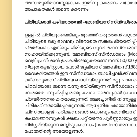
അസന്തുലിതാവസ്തയാകാം ഇതിനു കാരണം. പക്ഷേ രോഗാത
അപാകതകൾ തന്നെ കാരണം.
ചിരിയ്ക്കാൻ കഴിയാത്തവർ -മോബിയസ് സിൻഡ്രോ
ഉള്ളിൽ ചിരിയുണ്ടെങ്കിലും മുഖത്ത് വരുത്താൻ പറ്റ
ചിരിയുടെ ഒരു ഭാവവും വിടരാതെ സങ്കടം ദ്യോതിപ്
പ്രത്യക്ഷം എങ്കിലും ചിരിയുടെ ഗൂഢ രഹസ്യ ശാ
സഹായിയ്ക്കുന്നുണ്ട്. ‘മോബിയസ് സിൻഡ്രോം’ (M
വെളിച്ചം വീശാൻ ഉപകരിയ്ക്കുകയാണ് ഇന്ന്. 50,0
ന്യൂറോളജിസ്റ്റായ പോൾ ജൂലിയസ് മോബിയസ് 1888
വൈകല്യങ്ങൾ ഈ സിൻഡ്രോം ബാധിച്ചവർക്ക് വന്നു ഭ
ക്ഷീണവുമാണ് ചിരിയെ ബാധിയ്ക്കുന്നത്. മറ്റു പലേ
പിറവിയോടു തന്നെ വന്നു ഭവിയ്ക്കുന്ന സിൻഡ്രോം
നേരത്തെ സൂചിപ്പിച്ച രണ്ടു കപാലഞരമ്പുകൾ (cran
പ്രവർത്തനരഹിതമാക്കുന്നത്. തലച്ചോറിൽ നിന്ന
ചിരിരഹിതരായിപ്പോകുന്നത്. ആധുനിക ഛായാനിർമ്മിതി
ഫിസിയോളജി പരീക്ഷണങ്ങൾ കൊണ്ടും മോബിയസ്
കപാലഞരമ്പുകൾ ക്ഷതം പറ്റിയതോ പൂർണ്ണമായും ഇല
നിർഗ്ഗമിയ്ക്കുന്ന മസ്തിഷ്ക കാണ്ഡം (brainste
പോയതിന്റെ അടയാളങ്ങൾ.