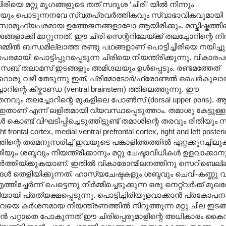
രിയെ മറ്റു മൃഗങ്ങളുടെ തത് സദൃശ ‘ചിരി’ യിൽ നിന്നും
്ചിരിയും പൊടുന്നനവേ സ്വതപ്രവർത്തികവും സ്വാഭാവികവുമായി
പരമോ സാമൂഹ്യപരമായ ഉത്തേജനങ്ങളാലോ ആയിരിക്കും. മസ്തിഷ്കത്തി
ളാക്കി മാറ്റുന്നത്. ഈ ചിരി സെന്ററിലേയ്ക്ക് തലച്ചോറിന്റെ നി
മിൽ ബന്ധമില്ലാത്ത രണ്ടു പഥങ്ങളാണ് പൊട്ടിച്ചിരിയെ നയിച്ചു
പരമായി പൊട്ടിപ്പുറപ്പെടുന്ന ചിരിയെ നിയന്ത്രിക്കുന്നു. വികാര
 തലാമസ് ഇടങ്ങളും അമിഗ്ദലയും ഉൾപ്പെടും. രണ്ടമത്തേത്
വേറൊരു വഴി തേടുന്നു ഇത്. പ്രിമോടോർ/ഫ്രോണ്ടൽ ഒപെർകുലാ
ിന്റെ കീഴ്കാണ്ഡ (ventral brainstem) ത്തിലെത്തുന്നു. ഈ
നവും തലച്ചോറിന്റെ മുകളിലെ പോൺസ് (dorsal upper pons). 
രം ഇതാണ് എന്ന് ലളിതമായി വ്യവസ്ഥപ്പെടുത്താം. തമാശു കേട്ടുള്
ട് വിഘടിപ്പിച്ചെടുത്തിട്ടുണ്ട് തമാശിന്റെ തരവും രീതിയു
l cortex, medial ventral prefrontal cortex, right and left posteri
ിന്റെ തരമനുസരിച്ച് ഇവയുടെ പങ്കാളിത്തത്തിൽ ഏറ്റക്കുറച്ചില
ം ശബ്ദവും നിയന്ത്രിക്കാനും മറ്റു ചേഷ്ടാവിധികൾ ഉളവാക്കാ
ത്തിയ്ക്കുകയാണ്. ഇതിൽ വികാരോന്മീലനത്തിനു സെറിബെല്ല
െളിയിക്കുന്നത്. ഹാസ്യചേഷ്ടകളും ശബ്ദവും ചെവി-കണ്ണു വഴ
േർന്ന് പെട്ടെന്നു നിർമ്മിച്ചെടുക്കുന്ന ഒരു നെറ്റ്വർക്ക് മുഖത
യായി പ്രത്യക്ഷപ്പെടുന്നു. പൊട്ടിച്ചിരിയുളവാക്കാൻ പ്രകോപന
. ഇവയെ കർശനമായ നിയന്ത്രണത്തിൽ നിറുത്തുന്ന മറ്റു ചില ഇടങ
ാൻ പറ്റാതെ പോകുന്നത് ഈ ചിരിപ്പെരുമാളിന്റെ അധികാരം കൈവി