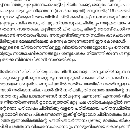
ച്ച് വലിഞ്ഞുചുരുങ്ങണം.പൊട്ടിച്ചിരിയിലാകട്ടെ ശബ്ദപേടകവും പങ്കെ
രൂപ-ആകൃതിവിജ്ഞാന (മോർഫോളജി) മനുസരിച്ച് 16 തരത്തിലു
സരിച്ച് ആണീ തരം തിരിവ്. ചിരി കണ്ട്-കേട്ട് സംവേദനമൂല്യങ്
പോഴും. പരിഹാസച്ചിരി യും നിന്ദാസൂചകചിരിയും നമുക്കറിയാം. കള
റെ തന്നെ. സന്തോഷം കൂടിയാൽ ചിരി കരച്ചിലിന്റെ ഞരമ്പ്-പേശി-
ഞ്ഞുകൊണ്ട് അത്യാഹ്ലാദം അനുഭവിയ്ക്കുന്നത് സ്ഥിരം കാഴ്ചയാണ്
കൽ ചിരിയുടെ മേഖലയിലേക്ക് കടന്നുകയറുന്നതാണ് ഈ കോമെഡി-
ശികളുടെടെ വിന്യാസത്തിലുള്ള വ്യത്യാസങ്ങളോടോപ്പം തൊണ്
ും സങ്കോചവികാസങ്ങളും ശബ്ദപേടകം നിയന്ത്രിക്കുന്ന ശബ്
 ഒക്കെ നിർവ്വചിക്കാൻ സഹായിക്കും.
ധിയാണ് ചിരി. ചിരിയുടെ പേശീനീക്കങ്ങളെ അനുകരിയ്ക്കുന്ന
്പെടുവിക്കുന്ന മറ്റു മൃഗങ്ങളുമുണ്ട്. പക്ഷെ ചിരി കൊണ്ട് സംവ
ം- ആശയബാഹുല്യം മനുഷ്യനിൽ മാത്രം. അതിജീവനത്തിനുള്ള
മ്പോൾ നൽകാനില്ല. ഡാർവിൻ നിരീക്ഷിച്ചത് സന്തോഷത്തിന്റ
വനത്തിനു ചില ലാഭമാനങ്ങൾ നൽകുന്നു എന്നാണ്. എന്നാൽ വി
ുടെ നിയന്ത്രണങ്ങൾ ഉറവെടുത്തത്. മറ്റു പല ശരീരചേഷ്ടകളിൽ ഒന
്റേയൊ പരിവേഷം ചിരിയ്ക്കു വളരെ പരിമിതമായ പരിതസ്ഥിതിയ
്കപ്പുറമായി വെറും പ്രകടനമാണ് ഇക്കിളിയിട്ടാലോ ചിരിവാതകം (laug
ത ഇത് ശരീരത്തിന്റെ പ്രതിപ്രവർത്തനം (reflex) മാത്രം. തികച്
ചിരി പരത്തുന്ന വികാരസംവഹനവും സാമൂഹികമായ കൊടുക്കൽ