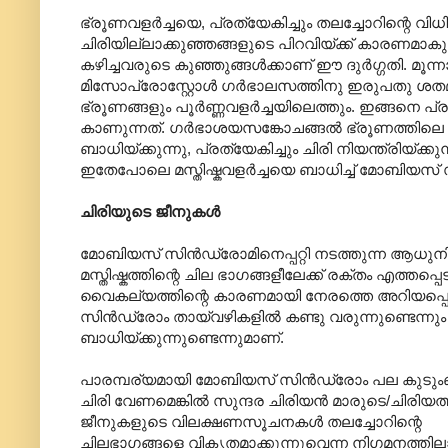
ഭ്രൂണവളർച്ചയെ, പ്രത്യേകിച്ചും തലച്ചോറിന്റെ വ
ചിരിയില്ലാക്കുഞ്ഞങ്ങളുടെ പിറവിയ്ക്ക് കാരണമാകുന്
കഴിച്ചവരുടെ കുഞ്ഞുങ്ങൾക്കാണ് ഈ ദുർഗ്ഗതി. മൂന
മിസോപ്രോസ്റ്റോൾ ഗർഭാലസത്തിനു ഇരുപതു ശതമ
ഭ്രൂണങ്ങളും പൂർണ്ണവളർച്ചയിലെത്തും. ഇങ്ങനെ 
കാണുന്നത്. ഗർഭാശയസങ്കോചങ്ങൽ ഭ്രൂണത്തിലെ രക്
ബാധിയ്ക്കുന്നു, പ്രത്യേകിച്ചും ചിരി നിയന്ത്രിയ
ഇതേപോലെ മസ്തിഷ്കവളർച്ചയെ ബാധിച്ച് മോബിയസ്
ചിരിയുടെ ജീനുകൾ
മോബിയസ് സിൻഡ്രോമിനെപ്പറ്റി നടത്തുന്ന ആധുനി
മസ്തിഷ്കത്തിന്റെ ചില ഭാഗങ്ങളീലേക്ക് രക്തം എത
വൈകല്യത്തിന്റെ കാരണമായി നേരത്തെ അറിയപ്പെട്
സിൻഡ്രോം തായ്‌വഴികളിൽ കണ്ടു വരുന്നുണ്ടെന്ന
ബാധിയ്ക്കുന്നുണ്ടെന്നുമാണ്.
പാരമ്പര്യമായി മോബിയസ് സിൻഡ്രോം പല കുടുംബങ്ങള
ചിരി വേണമെങ്കിൽ സുന്ദര ചിരിയൻ മാരുടെ/ചിരിയത
ജീനുകളുടെ വിലക്ഷണസൂചനകൾ തലച്ചോറിന്റെ
ചിലഭാഗങ്ങളെ വികൃതമാക്കുന്നുവെന്ന നിഗമനത്ത