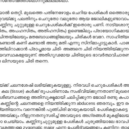
അതീവ സന്തോഷത്താലൊന്നുമല്ലല്ലൊ.
ിയാൽ തെറ്റി. മുഖത്തെ പതിനേഴോളം ചെറിയ പേശികൾ ഒത്തൊരുമി
്ച് ഇവയ്ക്കു പലതിനും ചെറുതോ വലുതോ ആയ ജോലികളുണ്ടാവാം
ിനു ചുറ്റുമുള്ള ചെറുപേശികൾക്ക് ഇതൊരു പണി. നാട്യശാസ്ത്
ിതം, അപഹസിതം, അതിഹസിതം) ഉണ്ടെങ്കിലും പ്രായോഗികമായ
്വചിന്തയിലേയും മതബോധങ്ങളിലേയും ചിരികൾ വേറേ. സാഹിത്യത
കണ്ടാ‍ൽ കണി കണ്ടാ‍ൽ അതു മതി എന്നു സിനിമാപ്പാട്ടുകാർ. പാ
തിലിറാക്കാൻ പ്രാപ്തമായ ചിരി- അങ്ങനെ ചിരി നിയന്ത്രിയ്ക്കു
വ്യവസ്ഥകളേയുണ്. അതിഗൂഢമായ ചിരിയുടെ ഭാവർത്ഥവിചാര
ലിസയുടെ ചിരി തന്നെ.
്ക്ക് ചലനശേഷി ലഭിയ്ക്കുകയുള്ളു. നിരവധി ചെറുപേശികൾ
കല (tissue) കൾക്ക് രൂപപരിണാമം സംഭിവിയ്ക്കുന്നതാണ് മുഖ
ബന്ധങ്ങളെ അതിസൂക്ഷ്മമായി ചലിപ്പിക്കുന്ന ജോലി രണ്ടു ക
 ഉം കണ്ണിന്റെ ചലനങ്ങളെ നിയന്ത്രിക്കുന്ന abducens ഞരമ്പും. ഈ ര
യാനം വന്നെങ്കിൽ പുഞ്ചിരി മറയുകയായി. പേശികളാകട്ടെ ഒത
്തേയ്ക്കും നീളുന്നതനുസരിച്ച് അവയുടെ അഗ്രങ്ങൾ മുകളിലേയ
 ചെയ്യാം. കണ്ണിനുചുറ്റുമുള്ള പേശികൾ ചുരുങ്ങിയാലേ ഭാവ
ശത്തുള്ള zygomatic major എന്ന പേശീദ്വയങ്ങളും കണ്ണിനു ത