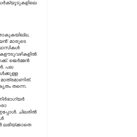
ധ സർക്യൂടുകളിലെ
റുതാകുകയില്ല,
യൻ’ മാരുടെ
ോകവാസികൾ
നിതകഊടുവഴികളിൽ
്ക്. ജെർമ്മൻ
ൾ. പല
ൾക്കുള്ള
 മാത്രമാണിത്.
കൃതം തന്നെ.
 നിർഭാഗ്യർ
്രൊ
പ്പോൾ. ചിലരിൽ
കൾ
 ലഭിയ്ക്കാതെ