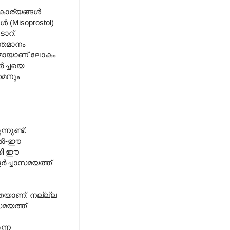
 കാര്യങ്ങൾ
 (Misoprostol)
ാറ്.
ശതമാനം
വുമായാണ് ലോകം
ർച്ചയെ
മൈനും
ുണ്ട്.
ളാൽ-ഈ
ായി ഈ
ർച്ചാസമയത്ത്
ുതയാണ്. നല്ല്ല
സമയത്ത്
ന്ന