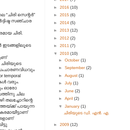
►
2016
(10)
ലെ “ചിരി സെന്റർ”
►
2015
(6)
ർദ്ദിഷ്ട സഞ്ചാര
►
2014
(5)
►
2013
(12)
പരമായ ചിരി.
►
2012
(2)
ർ ഇടങ്ങളിലൂടെ
►
2011
(7)
▼
2010
(10)
ആണ്
►
October
(1)
ള ചിരിയുടെ
►
September
(2)
ം സംചാരണവിധവും
►
August
(1)
or temporal
ുകൾ വരും.
►
July
(1)
നും ഓരോ
►
June
(2)
ത്തിനു ചില
►
April
(2)
ി തലച്ചോറിന്റെ
്തേയ്ക്ക് പായുന്ന
▼
January
(1)
കരമായീട്ടാണ്
ചിരിയുടെ ഡി. എൻ. എ.
്ങളാണ്
ട്ടു
►
2009
(12)