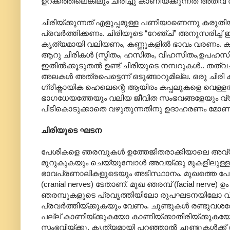
ഉറക്കത്തിലെങ്കിലും ചിരിച്ചു കാണിയ്ക്കുന്നത് 
ചിരിയ്ക്കുന്നത് എളുപ്പമുള്ള പണിയാണെന്നു കരുത
പ്രവർത്തിക്കണം. ചിരിയുടെ “റേഞ്ച്” അനുസരിച
കൃത്യമായി വലിയണം, കണ്ണുകളിൽ ഭാവം വരണം. കണ്ണ
ആറു ചിരികൾ (സ്മിതം, ഹസിതം, വിഹസിതം,ഉപഹസ
ഇതിൽക്കൂടുതൽ ഉണ്ട് ചിരിയുടെ നമ്പറുകൾ.. തത
അലകൾ അത്രപെട്ടെന്ന് ഒടുങ്ങാറുമില്ല. ഒരു ചിരി 
ഗ്രീക്നാ‍യിക ഹെലെന്റെ ആയിരം കപ്പലുകളെ വെള്ളത്
ഭാഗധേയത്തേയും വലിയ ജീവിത സംഭവങ്ങളേയും 
പിടികൊടുക്കാതെ വഴുതുന്നതിനു ഉദാഹരണം മോണ 
ചിരിയുടെ ഘടന
പേശികളെ ഞരമ്പുകൾ ഉത്തേജിതരാക്കിയാലെ അവ്യ
മുറുകുകയും ചെയ്യുമ്പോൾ അവയ്ക്കു മുകളിലുള്ള 
ഭാവപ്രണാലികളുടെയും അടിസ്ഥാനം. മുഖത്തെ പേശീ
(cranial nerves) ടേതാണ്. മുഖ ഞരമ്പ് (facial nerve)
ഞരമ്പുകളുടെ പ്രവൃത്തിയിലോ രൂപഘടനയിലോ വ്യതി
പ്രവർത്തിയ്ക്കുകയും വേണം. ചുണ്ടുകൾ രണ്ടുവശത
പല്ല് കാണിയ്ക്കുകയോ കാണിയ്ക്കാതിരിയ്ക്കുകയോ
സംഭവിയ്ക്കൂ. കൃത്യമായി പറഞ്ഞാൽ ചുണ്ടുകൾക്ക് വ