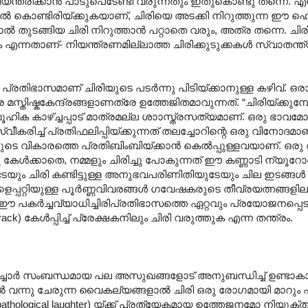
്ത്രിക്കാൻ പാടുപെടേണ്ടി വരുന്നതും ഇതുകൊണ്ടു തന്നെ. എന
പൽ കൊണ്ടിരിയ്ക്കുകയാണ്, ചിരിയെ അടക്കി നിറുത്തുന്ന ഈ ഹെഡ്
ങിയാൽ തുടങ്ങിയ ചിരി നിറുത്താൻ പറ്റാതെ വരും, അത്ര തന്നെ. ച
ക എന്നതാണ്- നിയന്ത്രണമില്ലാത്ത ചിരിക്കുടുക്കകൾ സ്വാതന്ത
തിഭാസമാണ് ചിരിയുടെ പടർന്നു പിടിയ്ക്കാനുള്ള കഴിവ്. ഒ
മസ്തിഷ്കകേന്ദ്രങ്ങളാണത്രേ ഉത്തേജിതമാവുന്നത്. “ചിരിയ്ക്കുമ
ൂഹിക കാഴ്ച്ചപ്പാട് മാത്രമല്ല ശാ‍ാസ്ത്രസത്യമാണ്. ഒരു ഭാവമ
ിച്ച് പ്രതിഫലിപ്പിയ്ക്കുന്നത് തലച്ചോറിന്റെ ഒരു വിനോദമാണ്
ടെ വികാരത്തെ പ്രതിബിംബിയ്ക്കാൻ കെൽ‌പ്പുള്ളവയാണ്. ഒരു തമ
ു കേൾക്കാതെ, നമ്മളും ചിരിച്ചു പോകുന്നത് ഈ കണ്ണാടി ന്യൂ
യും ചിരി കണ്ടിട്ടുള്ള അനുഭവപരിണിതിയുടേയും ചില ഇടങ്ങൾ
ണുകളെപ്പറ്റിയുള്ള പൂർണ്ണവിവരങ്ങൾ ഗവേഷകരുടെ തീവ്രയത്നങ്ങള
ഈ പകർച്ചവ്യാധിച്ചിരിപ്രതിഭാസത്തെ ഏറ്റവും പ്രയോജനപ്പെട
 കേൾ‌പ്പിച്ച് പ്രേക്ഷകനിലും ചിരി വരുത്തുക എന്ന തന്ത്രം.
തൽച്ചോർ സംബന്ധമായ പല അസുഖങ്ങളോട് അനുബന്ധിച്ച് ഉണ്ടാകാറു
ൽ വന്നു ചേരുന്ന വൈകല്യങ്ങളാൽ ചിരി ഒരു രോഗമായി മാറും 
hological laughter) യ്ക്ക് പ്രത്യേകമായ ഉത്തേജനമോ നിയ