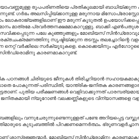
ിധിയാംവണ്ണമുള്ള രൂപപരിണതിയെ പ്രതികൂലമായി ബാധിയ്ക്കുന്ന
നുണ്ട്. ഗർഭം അലസിപ്പിയ്ക്കാനുള്ള മരുന്നായ മിസോപ്രോസ്റ്റോൾ
്നാം ലോകരാജ്യങ്ങളിലാണ് ഈ മരുന്ന് കൂടുതൽ ഉപയോഗിക്കപ്പെട
ാനം മാത്രമേ പ്രവർത്തനക്ഷമമാകാറുള്ളു. ബാക്കി എൺപതു
പ്രസവിക്കപ്പെടുന്ന പലേ കുഞ്ഞുങ്ങളും മോബിയസ് സിൻഡ്രോ
തചംക്രമണത്തിനു സൃഷ്ടിയ്ക്കുന്ന തടസ്സം തലച്ചോറിന്റെ വള
്ക്കുന്ന നെറ്റ് വർക്കിലെ സർക്യൂടുകളെ. കൊക്കെയിനും എർഗോറ്റ
 സിൻഡ്രൊമിനു കാരണമാകാറുണ്ട്.
ക പഠനങ്ങൾ ചിരിയുടെ ജീനുകൾ തിരിച്ചറിയാൻ സഹായകമാകുന്ന
്തപ്പെടാതെ പോകുന്നത്-പരിസ്ഥിതി, യാന്ത്രിക-ജനിതക കാരണങ്ങ
ടതാണ്. പുതിയ പരീക്ഷണങ്ങൾ വെളിവാക്കുന്നത് പാരമ്പര്യമ
ും ജനിതകമായി ന്യൂറോൺ വലക്കണ്ണികളുടെ വിന്യാസങ്ങളെ വള
ിലും വന്നുചേരുന്നുണ്ടെന്നുള്ളത് പണ്ടേ അറിയപ്പെട്ട വസ്ത
്തിമാരുടെ കുടുംബത്തിൽ പിറക്കണമെന്നർത്ഥം. ഭ്രൂണവളർച്ചാ
ിലാണ് ശാസ്ത്രജ്ഞന്മാർ. മോബിയസ് സിൻഡ്രോമിനു കാരണമാകു