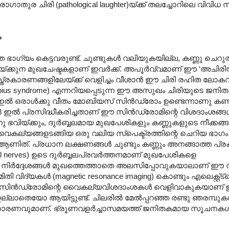
ുര ചിരി (pathological laughter)യ്ക്ക് തലച്ചോറിലെ വിവി
ം
ാത്ത ഭാഗ്യം കെട്ടവരുണ്ട്. ചുണ്ടുകൾ വലിയുകയില്ല, കണ്ണു ചെ
പിയ്ക്കുന മുഖചേഷ്ടകളാണ് ഇവർക്ക്. അപൂർവ്വമാണ് ഈ ‘അചിരി
സ്ത്രകാരണങ്ങളിലേയ്ക്ക് വെളിച്ചം വീശാൻ ഈ ചിരി രഹിത ല
obius syndrome) എന്നറിയപ്പെടുന്ന ഈ അസുഖം ചിരിയുടെ ജ
00 ഇൽ ഒരാൾക്കു വീതം മോബിയസ് സിൻഡ്രോം ഉണ്ടെന്നാണു കണക
 ഇൽ പ്രസിദ്ധീകരിച്ചതാണ് ഈ സിൻഡ്രോമിന്റെ വിശദാംശങ്ങ
വിയ്ക്കും, ദുർബ്ബലമായ മുഖപേശികളും കണ്ണുകളുടെ നീക്കങ്ങ
 വൈകല്യങ്ങളടങ്ങിയ ഒരു വലിയ സ്പെക്ട്രത്തിന്റെ ചെറിയ ഭാഗം
 ആണിത്. പ്രധാന ലക്ഷണങ്ങൾ ചുണ്ടും കണ്ണും അനങ്ങാത്ത പ്ര
ial nerves) ഉടെ ദുർബ്ബലപ്രവർത്തനമാണ് മുഖപേശികളെ
ുള്ള നിർദ്ദേശങ്ങൾ മുഖത്തെത്താതെ അലസിപ്പോവുകയാലാണ് ഈ
 വിദ്യകൾ (magnetic resonance imaging) കൊണ്ടും എലെക്റ്റ്ട
 സിൻഡ്രോമിന്റെ വൈകല്യവിശദാംശകൾ വെളിവാകുകയാണ് ഇ
്ലാതെയോ ആയിട്ടുണ്ട്. ചിലരിൽ മേൽ‌പ്പറഞ്ഞ രണ്ടു ഞരമ്പു
m) അസാധാരണവുമാണ്. ഭ്രൂണവളർച്ചാസമയത്ത് ജനിതകമായ സൂചനകൾ