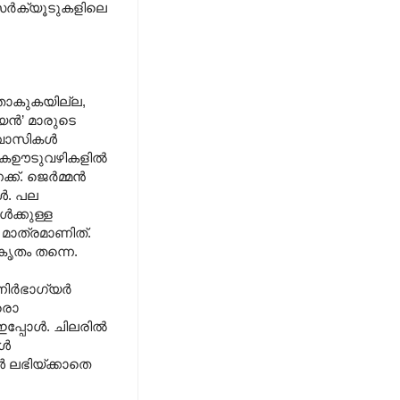
ധ സർക്യൂടുകളിലെ
റുതാകുകയില്ല,
യൻ’ മാരുടെ
ോകവാസികൾ
നിതകഊടുവഴികളിൽ
്ക്. ജെർമ്മൻ
ൾ. പല
ൾക്കുള്ള
 മാത്രമാണിത്.
കൃതം തന്നെ.
 നിർഭാഗ്യർ
്രൊ
പ്പോൾ. ചിലരിൽ
കൾ
 ലഭിയ്ക്കാതെ