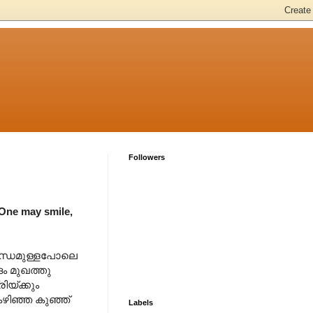
Followers
One may smile,
ബ്ബന്ധമുള്ളപോലെ
ദം മുഖത്തു
യ്ക്കും
കഴിഞ്ഞ കുഞ്ഞ്
Labels