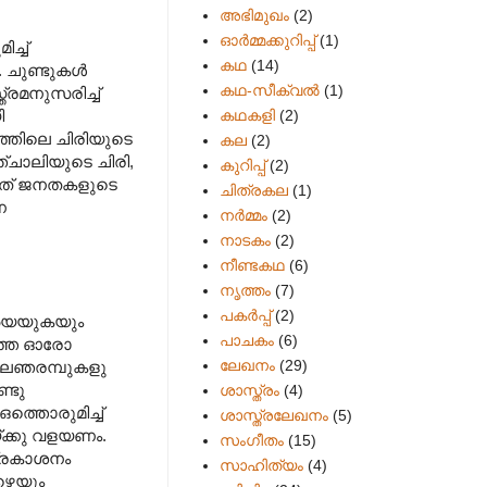
അഭിമുഖം
(2)
ഓർമ്മക്കുറിപ്പ്
(1)
ച്ച്
കഥ
(14)
. ചുണ്ടുകൾ
കഥ-സീക്വല്‍
(1)
രമനുസരിച്ച്
കഥകളി
(2)
ി
്തിലെ ചിരിയുടെ
കല
(2)
ഞ്ചാലിയുടെ ചിരി,
കുറിപ്പ്
(2)
ന്നത് ജനതകളുടെ
ചിത്രകല
(1)
ണ
നർമ്മം
(2)
നാടകം
(2)
നീണ്ടകഥ
(6)
നൃത്തം
(7)
പകര്‍പ്പ്
(2)
 അയയുകയും
പാചകം
(6)
ത്തെ ഓരോ
ലേഖനം
(29)
പാലഞരമ്പുകളു
ണ്ടു
ശാസ്ത്രം
(4)
്തൊരുമിച്ച്
ശാസ്ത്രലേഖനം
(5)
്ക്കു വളയണം.
സംഗീതം
(15)
പ്രകാശനം
സാഹിത്യം
(4)
ാഴെയും