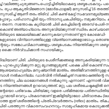
ച്ച് വലിഞ്ഞുചുരുങ്ങണം.പൊട്ടിച്ചിരിയിലാകട്ടെ ശബ്ദപേടകവും പങ്കെ
രൂപ-ആകൃതിവിജ്ഞാന (മോർഫോളജി) മനുസരിച്ച് 16 തരത്തിലു
സരിച്ച് ആണീ തരം തിരിവ്. ചിരി കണ്ട്-കേട്ട് സംവേദനമൂല്യങ്
പോഴും. പരിഹാസച്ചിരി യും നിന്ദാസൂചകചിരിയും നമുക്കറിയാം. കള
റെ തന്നെ. സന്തോഷം കൂടിയാൽ ചിരി കരച്ചിലിന്റെ ഞരമ്പ്-പേശി-
ഞ്ഞുകൊണ്ട് അത്യാഹ്ലാദം അനുഭവിയ്ക്കുന്നത് സ്ഥിരം കാഴ്ചയാണ്
കൽ ചിരിയുടെ മേഖലയിലേക്ക് കടന്നുകയറുന്നതാണ് ഈ കോമെഡി-
ശികളുടെടെ വിന്യാസത്തിലുള്ള വ്യത്യാസങ്ങളോടോപ്പം തൊണ്
ും സങ്കോചവികാസങ്ങളും ശബ്ദപേടകം നിയന്ത്രിക്കുന്ന ശബ്
 ഒക്കെ നിർവ്വചിക്കാൻ സഹായിക്കും.
ധിയാണ് ചിരി. ചിരിയുടെ പേശീനീക്കങ്ങളെ അനുകരിയ്ക്കുന്ന
്പെടുവിക്കുന്ന മറ്റു മൃഗങ്ങളുമുണ്ട്. പക്ഷെ ചിരി കൊണ്ട് സംവ
ം- ആശയബാഹുല്യം മനുഷ്യനിൽ മാത്രം. അതിജീവനത്തിനുള്ള
മ്പോൾ നൽകാനില്ല. ഡാർവിൻ നിരീക്ഷിച്ചത് സന്തോഷത്തിന്റ
വനത്തിനു ചില ലാഭമാനങ്ങൾ നൽകുന്നു എന്നാണ്. എന്നാൽ വി
ുടെ നിയന്ത്രണങ്ങൾ ഉറവെടുത്തത്. മറ്റു പല ശരീരചേഷ്ടകളിൽ ഒന
്റേയൊ പരിവേഷം ചിരിയ്ക്കു വളരെ പരിമിതമായ പരിതസ്ഥിതിയ
്കപ്പുറമായി വെറും പ്രകടനമാണ് ഇക്കിളിയിട്ടാലോ ചിരിവാതകം (laug
ത ഇത് ശരീരത്തിന്റെ പ്രതിപ്രവർത്തനം (reflex) മാത്രം. തികച്
ചിരി പരത്തുന്ന വികാരസംവഹനവും സാമൂഹികമായ കൊടുക്കൽ