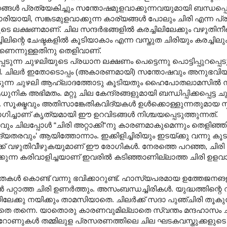
 പ്രത്യേകിച്ചും സന്തോഷമുളവാക്കുന്നവയുമായി ബന്ധപ്പെട
ാരിയായി, സങ്കടമുളവാക്കുന്ന കാര്യങ്ങൾ പോലും ചിരി എന്ന പ്രത
 ലക്ഷണമാണ്. ചില സന്ദർഭങ്ങളിൽ കരച്ചിലിലേക്കും വഴുതിനീങ്
ിന്റെ ചേഷ്ടകളിൽ കൂടിയാകാം എന്ന വസ്തുത ചിരിയും കരച്ചിലു
നതാണെന്നുള്ളതിനു തെളിവാണ്.
പ്പെടുന്ന ചുഴലിയുടെ പ്രധാന ലക്ഷണം പെട്ടെന്നു പൊട്ടിപ്പുറപ്പെ
ി. ചിലർ ഇതോടൊപ്പം (അകാരണമായി) സന്തോഷവും അനുഭവിയ്ക്
്പെടുന്ന ചുഴലി ആഹ്ലാദത്തോടു കൂടിയതും ഹൈപോതലാമസിൽ നി
ക അഭിമതം. മറ്റു ചില കേന്ദ്രങ്ങളുമായി ബന്ധിപ്പിക്കപ്പെട്ട ച
േ. സൂക്ഷ്മവും അതിസാങ്കേതികവിദ്യകൾ ഉൾക്കൊള്ളുന്നതുമായ സ
യോഗിച്ചാണ് കൃത്യമായി ഈ ഉറവിടങ്ങൾ നിശ്ചയപ്പെടുത്തുന്നത്.
പ്പോൾ “ചിരി അറ്റാക്കി“നു കാരണമാകുമെന്നും തെളിഞ്ഞിട്ടുണ്
ൃദ്യതരവും’ ആയിത്തോന്നാം. ഇക്കിളിച്ചിരിയും ഇടയ്ക്കു വന്നു കൂ
ിലേക്ക് വഴുതിവീഴുകയുമാണ് ഈ രോഗികൾ. നേരത്തെ പറഞ്ഞ, ചിരി ന
്ക്കുന്ന കരിവാളിച്ചയാണ് ഇവരിൽ കടിഞ്ഞാണില്ലാത്ത ചിരി ഉളവാക
നതകൾ കൊണ്ട് വന്നു ഭവിക്കാറുണ്ട്. ഹാസ്യപരമായ ഉത്തേജന
്റാത്ത ചിരി ഉണർത്തും. അസംബന്ധച്ചിരികൾ. യുദ്ധത്തിന്റെ വാ
രിയിലേക്കു നയിക്കും താമസിയാതെ. ചിലർക്ക് സദാ പുഞ്ചിരി തൂകു
തെ തന്നെ. യാ‍തൊരു കാരണവുമില്ലാതെ സ്വന്തം മന്ദഹാ‍സം ചന
്യൂറോണുകൾ തമ്മിലുള പ്രസരണത്തിലെ ചില ഘടകവസ്തുക്കളുടെ