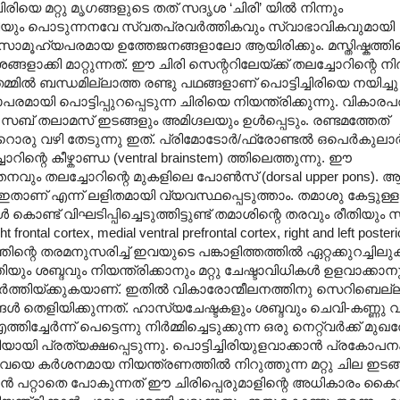
രിയെ മറ്റു മൃഗങ്ങളുടെ തത് സദൃശ ‘ചിരി’ യിൽ നിന്നും
്ചിരിയും പൊടുന്നനവേ സ്വതപ്രവർത്തികവും സ്വാഭാവികവുമായി
പരമോ സാമൂഹ്യപരമായ ഉത്തേജനങ്ങളാലോ ആയിരിക്കും. മസ്തിഷ്കത്തി
ളാക്കി മാറ്റുന്നത്. ഈ ചിരി സെന്ററിലേയ്ക്ക് തലച്ചോറിന്റെ നി
മിൽ ബന്ധമില്ലാത്ത രണ്ടു പഥങ്ങളാണ് പൊട്ടിച്ചിരിയെ നയിച്ചു
പരമായി പൊട്ടിപ്പുറപ്പെടുന്ന ചിരിയെ നിയന്ത്രിക്കുന്നു. വികാര
 തലാമസ് ഇടങ്ങളും അമിഗ്ദലയും ഉൾപ്പെടും. രണ്ടമത്തേത്
വേറൊരു വഴി തേടുന്നു ഇത്. പ്രിമോടോർ/ഫ്രോണ്ടൽ ഒപെർകുലാ
ിന്റെ കീഴ്കാണ്ഡ (ventral brainstem) ത്തിലെത്തുന്നു. ഈ
നവും തലച്ചോറിന്റെ മുകളിലെ പോൺസ് (dorsal upper pons). 
രം ഇതാണ് എന്ന് ലളിതമായി വ്യവസ്ഥപ്പെടുത്താം. തമാശു കേട്ടുള്
ട് വിഘടിപ്പിച്ചെടുത്തിട്ടുണ്ട് തമാശിന്റെ തരവും രീതിയു
l cortex, medial ventral prefrontal cortex, right and left posteri
ിന്റെ തരമനുസരിച്ച് ഇവയുടെ പങ്കാളിത്തത്തിൽ ഏറ്റക്കുറച്ചില
ം ശബ്ദവും നിയന്ത്രിക്കാനും മറ്റു ചേഷ്ടാവിധികൾ ഉളവാക്കാ
ത്തിയ്ക്കുകയാണ്. ഇതിൽ വികാരോന്മീലനത്തിനു സെറിബെല്ല
െളിയിക്കുന്നത്. ഹാസ്യചേഷ്ടകളും ശബ്ദവും ചെവി-കണ്ണു വഴ
േർന്ന് പെട്ടെന്നു നിർമ്മിച്ചെടുക്കുന്ന ഒരു നെറ്റ്വർക്ക് മുഖത
യായി പ്രത്യക്ഷപ്പെടുന്നു. പൊട്ടിച്ചിരിയുളവാക്കാൻ പ്രകോപന
. ഇവയെ കർശനമായ നിയന്ത്രണത്തിൽ നിറുത്തുന്ന മറ്റു ചില ഇടങ
ാൻ പറ്റാതെ പോകുന്നത് ഈ ചിരിപ്പെരുമാളിന്റെ അധികാരം കൈവി