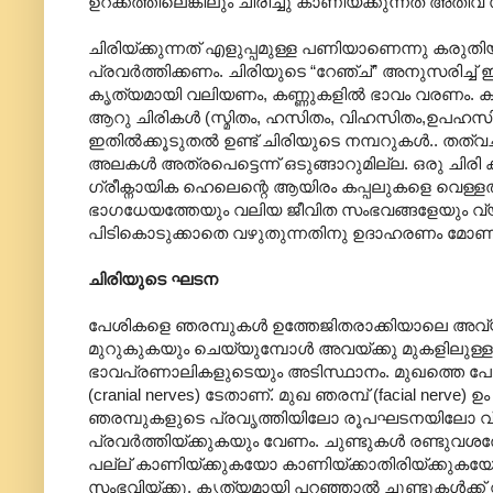
ഉറക്കത്തിലെങ്കിലും ചിരിച്ചു കാണിയ്ക്കുന്നത് 
ചിരിയ്ക്കുന്നത് എളുപ്പമുള്ള പണിയാണെന്നു കരുത
പ്രവർത്തിക്കണം. ചിരിയുടെ “റേഞ്ച്” അനുസരിച
കൃത്യമായി വലിയണം, കണ്ണുകളിൽ ഭാവം വരണം. കണ്ണ
ആറു ചിരികൾ (സ്മിതം, ഹസിതം, വിഹസിതം,ഉപഹസ
ഇതിൽക്കൂടുതൽ ഉണ്ട് ചിരിയുടെ നമ്പറുകൾ.. തത
അലകൾ അത്രപെട്ടെന്ന് ഒടുങ്ങാറുമില്ല. ഒരു ചിരി 
ഗ്രീക്നാ‍യിക ഹെലെന്റെ ആയിരം കപ്പലുകളെ വെള്ളത്
ഭാഗധേയത്തേയും വലിയ ജീവിത സംഭവങ്ങളേയും 
പിടികൊടുക്കാതെ വഴുതുന്നതിനു ഉദാഹരണം മോണ 
ചിരിയുടെ ഘടന
പേശികളെ ഞരമ്പുകൾ ഉത്തേജിതരാക്കിയാലെ അവ്യ
മുറുകുകയും ചെയ്യുമ്പോൾ അവയ്ക്കു മുകളിലുള്ള 
ഭാവപ്രണാലികളുടെയും അടിസ്ഥാനം. മുഖത്തെ പേശീ
(cranial nerves) ടേതാണ്. മുഖ ഞരമ്പ് (facial nerve)
ഞരമ്പുകളുടെ പ്രവൃത്തിയിലോ രൂപഘടനയിലോ വ്യതി
പ്രവർത്തിയ്ക്കുകയും വേണം. ചുണ്ടുകൾ രണ്ടുവശത
പല്ല് കാണിയ്ക്കുകയോ കാണിയ്ക്കാതിരിയ്ക്കുകയോ
സംഭവിയ്ക്കൂ. കൃത്യമായി പറഞ്ഞാൽ ചുണ്ടുകൾക്ക് വ