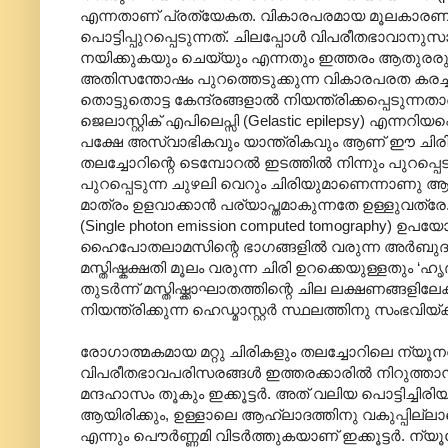
എന്നതാണ് പ്രത്യേകത. വികാരപരമായ മൂലകാരണങ്ങൾ
പൊട്ടിപ്പുറപ്പെടുന്നത്. ചിലപ്പോൾ വിപരീതഭാവാനുസ
നയിക്കുകയും ചെയ്യും എന്നതും ഇത്തരം ആതുരരുടെ
അതിസന്തോഷം പുറത്തെടുക്കുന്ന വികാരപരത കരച്ചില
തൊട്ടുതൊട്ട കേന്ദ്രങ്ങളാൽ നിയന്ത്രിക്കപ്പെടുന്
ജെലാസ്റ്റിക് എപിലെപ്സി (Gelastic epilepsy) എന്നറിയ
പക്ഷേ അസ്വാഭികവും യാന്ത്രികവും ആണ് ഈ ചിര
തലച്ചോറിന്റെ ടെമ്പോറൽ ഇടത്തിൽ നിന്നും പുറപ
പുറപ്പെടുന്ന ചുഴലി വെറും ചിരിയുമാണെന്നാണു ആധുനി
മാത്രം ഉളവാക്കാൻ പര്യാപ്തമാകുന്നതേ ഉള്ളുവത്ര
(Single photon emission computed tomography) ഉപ
ഹൈപോതലാമസിന്റെ ഭാഗങ്ങളിൽ വരുന്ന അർബുദവും ചില
മസ്തിഷ്കക്ഷതി മൂലം വരുന്ന ചിരി ഉറക്കെയുള്ളതും ‘ഹ
തുടർന്ന് മസ്തിഷ്ക്കാഘാതത്തിന്റെ ചില ലക്ഷണങ്ങള
നിയന്ത്രിക്കുന്ന ഹെഡ്മാസ്റ്റർ സ്ഥലത്തിനു സംഭവിയ
രോഗാത്മകമായ മറ്റു ചിരികളും തലച്ചോറിലെ ന്യൂ
വിപരീതഭാവപരിസരങ്ങൾ ഇത്തരക്കാരിൽ നിറുത്താൻ പറ
മന്ദഹാ‍സം തൂകും ഇക്കൂട്ടർ. അത് വലിയ പൊട്ടിച്ചി
ആയിരിക്കും, ഉള്ളാലെ ആഹ്ലാദത്തിനു വകുപ്പില്ലാ
എന്നും പൌർണ്ണമി വിടർത്തുകയാണ് ഇക്കൂട്ടർ. ന