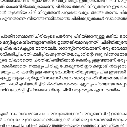
്ത്രിക്കാൻ പാടുപെടേണ്ടി വരുന്നതും ഇതുകൊണ്ടു തന്നെ. എന
പൽ കൊണ്ടിരിയ്ക്കുകയാണ്, ചിരിയെ അടക്കി നിറുത്തുന്ന ഈ ഹെഡ്
ങിയാൽ തുടങ്ങിയ ചിരി നിറുത്താൻ പറ്റാതെ വരും, അത്ര തന്നെ. ച
ക എന്നതാണ്- നിയന്ത്രണമില്ലാത്ത ചിരിക്കുടുക്കകൾ സ്വാതന്ത
തിഭാസമാണ് ചിരിയുടെ പടർന്നു പിടിയ്ക്കാനുള്ള കഴിവ്. ഒ
മസ്തിഷ്കകേന്ദ്രങ്ങളാണത്രേ ഉത്തേജിതമാവുന്നത്. “ചിരിയ്ക്കുമ
ൂഹിക കാഴ്ച്ചപ്പാട് മാത്രമല്ല ശാ‍ാസ്ത്രസത്യമാണ്. ഒരു ഭാവമ
ിച്ച് പ്രതിഫലിപ്പിയ്ക്കുന്നത് തലച്ചോറിന്റെ ഒരു വിനോദമാണ്
ടെ വികാരത്തെ പ്രതിബിംബിയ്ക്കാൻ കെൽ‌പ്പുള്ളവയാണ്. ഒരു തമ
ു കേൾക്കാതെ, നമ്മളും ചിരിച്ചു പോകുന്നത് ഈ കണ്ണാടി ന്യൂ
യും ചിരി കണ്ടിട്ടുള്ള അനുഭവപരിണിതിയുടേയും ചില ഇടങ്ങൾ
ണുകളെപ്പറ്റിയുള്ള പൂർണ്ണവിവരങ്ങൾ ഗവേഷകരുടെ തീവ്രയത്നങ്ങള
ഈ പകർച്ചവ്യാധിച്ചിരിപ്രതിഭാസത്തെ ഏറ്റവും പ്രയോജനപ്പെട
 കേൾ‌പ്പിച്ച് പ്രേക്ഷകനിലും ചിരി വരുത്തുക എന്ന തന്ത്രം.
തൽച്ചോർ സംബന്ധമായ പല അസുഖങ്ങളോട് അനുബന്ധിച്ച് ഉണ്ടാകാറു
ൽ വന്നു ചേരുന്ന വൈകല്യങ്ങളാൽ ചിരി ഒരു രോഗമായി മാറും 
hological laughter) യ്ക്ക് പ്രത്യേകമായ ഉത്തേജനമോ നിയ