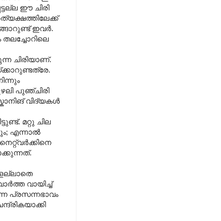
്ടല്ല ഈ ചിരി
്യക്ഷത്തിലേക്ക്
ങാറുണ്ട് ഇവർ.
ം തലച്ചോറിലെ
ടുന്ന ചിരിയാണ്.
കാറുണ്ടത്രേ.
ന്നും
ുഴലി പുഞ്ചിരി
്കാനിങ് വിദ്യകൾ
ട്. മറ്റു ചില
ടും; എന്നാൽ
െറ്റ്വർക്കിനെ
്കുന്നത്.
ങളല്ലാതെ
ർത്ത വായിച്ച്
ന്ന പ്രസന്നഭാവം
്ദ്രികയാക്കി