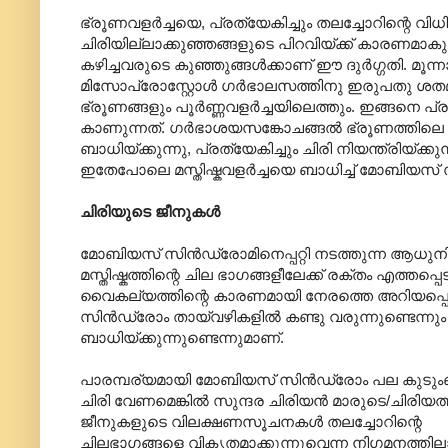
ഭ്രൂണവളർച്ചയെ, പ്രത്യേകിച്ചും തലച്ചോറിന്റെ വ
ചിരിയില്ലാക്കുഞ്ഞങ്ങളുടെ പിറവിയ്ക്ക് കാരണമാകുന്
കഴിച്ചവരുടെ കുഞ്ഞുങ്ങൾക്കാണ് ഈ ദുർഗ്ഗതി. മൂന
മിസോപ്രോസ്റ്റോൾ ഗർഭാലസത്തിനു ഇരുപതു ശതമ
ഭ്രൂണങ്ങളും പൂർണ്ണവളർച്ചയിലെത്തും. ഇങ്ങനെ 
കാണുന്നത്. ഗർഭാശയസങ്കോചങ്ങൽ ഭ്രൂണത്തിലെ രക്
ബാധിയ്ക്കുന്നു, പ്രത്യേകിച്ചും ചിരി നിയന്ത്രിയ
ഇതേപോലെ മസ്തിഷ്കവളർച്ചയെ ബാധിച്ച് മോബിയസ്
ചിരിയുടെ ജീനുകൾ
മോബിയസ് സിൻഡ്രോമിനെപ്പറ്റി നടത്തുന്ന ആധുനി
മസ്തിഷ്കത്തിന്റെ ചില ഭാഗങ്ങളീലേക്ക് രക്തം എത
വൈകല്യത്തിന്റെ കാരണമായി നേരത്തെ അറിയപ്പെട്
സിൻഡ്രോം തായ്‌വഴികളിൽ കണ്ടു വരുന്നുണ്ടെന്ന
ബാധിയ്ക്കുന്നുണ്ടെന്നുമാണ്.
പാരമ്പര്യമായി മോബിയസ് സിൻഡ്രോം പല കുടുംബങ്ങള
ചിരി വേണമെങ്കിൽ സുന്ദര ചിരിയൻ മാരുടെ/ചിരിയത
ജീനുകളുടെ വിലക്ഷണസൂചനകൾ തലച്ചോറിന്റെ
ചിലഭാഗങ്ങളെ വികൃതമാക്കുന്നുവെന്ന നിഗമനത്ത