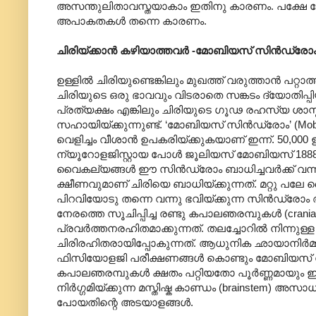
അസന്തുലിതാവസ്തയാകാം ഇതിനു കാരണം. പക്ഷേ രോഗാത
അപാകതകൾ തന്നെ കാരണം.
ചിരിയ്ക്കാൻ കഴിയാത്തവർ -മോബിയസ് സിൻഡ്രോ
ഉള്ളിൽ ചിരിയുണ്ടെങ്കിലും മുഖത്ത് വരുത്താൻ പറ്റ
ചിരിയുടെ ഒരു ഭാവവും വിടരാതെ സങ്കടം ദ്യോതിപ്
പ്രത്യക്ഷം എങ്കിലും ചിരിയുടെ ഗൂഢ രഹസ്യ ശാ
സഹായിയ്ക്കുന്നുണ്ട്. ‘മോബിയസ് സിൻഡ്രോം’ (M
വെളിച്ചം വീശാൻ ഉപകരിയ്ക്കുകയാണ് ഇന്ന്. 50,0
ന്യൂറോളജിസ്റ്റായ പോൾ ജൂലിയസ് മോബിയസ് 1888
വൈകല്യങ്ങൾ ഈ സിൻഡ്രോം ബാധിച്ചവർക്ക് വന്നു ഭ
ക്ഷീണവുമാണ് ചിരിയെ ബാധിയ്ക്കുന്നത്. മറ്റു പലേ
പിറവിയോടു തന്നെ വന്നു ഭവിയ്ക്കുന്ന സിൻഡ്രോം
നേരത്തെ സൂചിപ്പിച്ച രണ്ടു കപാലഞരമ്പുകൾ (cran
പ്രവർത്തനരഹിതമാക്കുന്നത്. തലച്ചോറിൽ നിന്ന
ചിരിരഹിതരായിപ്പോകുന്നത്. ആധുനിക ഛായാനിർമ്മിതി
ഫിസിയോളജി പരീക്ഷണങ്ങൾ കൊണ്ടും മോബിയസ്
കപാലഞരമ്പുകൾ ക്ഷതം പറ്റിയതോ പൂർണ്ണമായും ഇല
നിർഗ്ഗമിയ്ക്കുന്ന മസ്തിഷ്ക കാണ്ഡം (brainste
പോയതിന്റെ അടയാളങ്ങൾ.