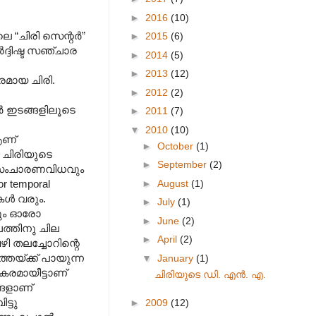
►
2016
(10)
ലെ “ചിരി സെന്റർ”
►
2015
(6)
ർദ്ദിഷ്ട സഞ്ചാര
►
2014
(5)
►
2013
(12)
പരമായ ചിരി.
►
2012
(2)
ർ ഇടങ്ങളിലൂടെ
►
2011
(7)
▼
2010
(10)
ആണ്
►
October
(1)
ള ചിരിയുടെ
►
September
(2)
ം സംചാരണവിധവും
►
August
(1)
or temporal
ുകൾ വരും.
►
July
(1)
നും ഓരോ
►
June
(2)
ത്തിനു ചില
►
April
(2)
ി തലച്ചോറിന്റെ
്തേയ്ക്ക് പായുന്ന
▼
January
(1)
കരമായീട്ടാണ്
ചിരിയുടെ ഡി. എൻ. എ.
്ങളാണ്
ട്ടു
►
2009
(12)