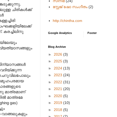
സിനിമ
(24)
ടുക്കുന്നു.
സ്റ്റേജ് ഷോ സംഗീതം
(2)
ള്ള ചിരികൾക്ക്
ങൾ
്ളച്ചിരി
http://chintha.com
സംഘക്കളിയിലേക്ക്
. കരച്ചിലിനു
Google Analytics
Footer
ടയിലേയും
Blog Archive
ദവ്യത്യാസങ്ങളും
►
2026
(3)
►
2025
(3)
 വിന്യാസങ്ങൾ
►
2024
(13)
ദിയ്ക്കുന്ന
►
2023
(24)
 ചെറുവിലപോലും
െ സമൂഹപരമായ
►
2022
(31)
കാരങ്ങളുടെ
►
2021
(20)
്നു മാത്രമാണ്
►
2020
(5)
ിൽ മാത്രമേ
►
2019
(10)
hing gas)
ചും
►
2018
(5)
-വാങ്ങലുകളും
►
2017
(7)