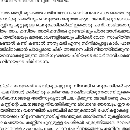
അതീവ സന്തോഷത്താലൊന്നുമല്ലല്ലൊ.
ിയാൽ തെറ്റി. മുഖത്തെ പതിനേഴോളം ചെറിയ പേശികൾ ഒത്തൊരുമി
്ച് ഇവയ്ക്കു പലതിനും ചെറുതോ വലുതോ ആയ ജോലികളുണ്ടാവാം
ിനു ചുറ്റുമുള്ള ചെറുപേശികൾക്ക് ഇതൊരു പണി. നാട്യശാസ്ത്
ിതം, അപഹസിതം, അതിഹസിതം) ഉണ്ടെങ്കിലും പ്രായോഗികമായ
്വചിന്തയിലേയും മതബോധങ്ങളിലേയും ചിരികൾ വേറേ. സാഹിത്യത
കണ്ടാ‍ൽ കണി കണ്ടാ‍ൽ അതു മതി എന്നു സിനിമാപ്പാട്ടുകാർ. പാ
തിലിറാക്കാൻ പ്രാപ്തമായ ചിരി- അങ്ങനെ ചിരി നിയന്ത്രിയ്ക്കു
വ്യവസ്ഥകളേയുണ്. അതിഗൂഢമായ ചിരിയുടെ ഭാവർത്ഥവിചാര
ലിസയുടെ ചിരി തന്നെ.
്ക്ക് ചലനശേഷി ലഭിയ്ക്കുകയുള്ളു. നിരവധി ചെറുപേശികൾ
കല (tissue) കൾക്ക് രൂപപരിണാമം സംഭിവിയ്ക്കുന്നതാണ് മുഖ
ബന്ധങ്ങളെ അതിസൂക്ഷ്മമായി ചലിപ്പിക്കുന്ന ജോലി രണ്ടു ക
 ഉം കണ്ണിന്റെ ചലനങ്ങളെ നിയന്ത്രിക്കുന്ന abducens ഞരമ്പും. ഈ ര
യാനം വന്നെങ്കിൽ പുഞ്ചിരി മറയുകയായി. പേശികളാകട്ടെ ഒത
്തേയ്ക്കും നീളുന്നതനുസരിച്ച് അവയുടെ അഗ്രങ്ങൾ മുകളിലേയ
 ചെയ്യാം. കണ്ണിനുചുറ്റുമുള്ള പേശികൾ ചുരുങ്ങിയാലേ ഭാവ
ശത്തുള്ള zygomatic major എന്ന പേശീദ്വയങ്ങളും കണ്ണിനു ത