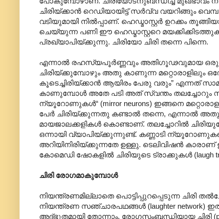
പോകുമ്പോഴാണ്. ചിരിയോടനുബന്ധിച്ച മുഖഭാവം നിയന
ചിരിയ്ക്കാൻ റെഡിയായിട്ട് സർവ്വ വയറിങ്ങും വെമ്
വടിയുമായി നിൽ‌പ്പാണ്. ഹെഡ്മാസ്റ്റർ ഉറക്കം തൂങ്
ചെയ്യുന്ന പണി ഈ ഹെഡ്മാസ്റ്ററെ മയക്കിക്കിടത്തു
പ്രഖ്യാ‍പിയ്ക്കുന്നു. ചിരിയോ ചിരി തന്നെ പിന്നെ.
എന്നാൽ രഹസ്യപൂർണ്ണവും അതിഗൂഢവുമായ ഒരു പ്ര
ചിരിയ്ക്കുമ്പോഴും അതു കാണുന്ന മറ്റൊരാളിലും ഒരേ 
കൂടെച്ചിരിയ്ക്കാൻ ആയിരം പേരു വരും” എന്നത് സാമ
കാണുമ്പോൾ അതേ പടി അത് സ്വന്തം തലച്ചോറും സ്വീകര
ന്യൂറോണുകൾ“ (mirror neurons) ഇങ്ങനെ മറ്റൊരാളു
പേർ ചിരിയ്ക്കുന്നതു കണ്ടാൽ തന്നെ, എന്നാൽ അത
മായജാലക്കളികൾ കൊണ്ടാണ്. തലച്ചോറിൽ ചിരിയുടേ
ഒന്നാ‍യി വ്യാപിയ്ക്കുന്നുണ്ട്. കണ്ണാടി ന്യൂറോ
അറിയിനിരിയ്ക്കുന്നതേ ഉള്ളു. ടെലിവിഷൻ കാരാണ് 
കോമെഡി ഷോകളിൽ ചിരിയുടെ ട്രാക്കുകൾ (laugh track)
ചിരി രോഗമാകുമ്പോൾ
നിയന്ത്രണമില്ലാതെ പൊട്ടിപ്പുറപ്പെടുന്ന ചിരി 
നിയന്ത്രണ സഞ്ചാരപഥങ്ങൾ (laughter network) ഇ
അദ്ഭുതമായി തോന്നാം. രോഗസംബന്ധിയായ ചിരി (pat