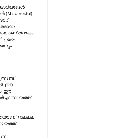
 കാര്യങ്ങൾ
 (Misoprostol)
ാറ്.
ശതമാനം
വുമായാണ് ലോകം
ർച്ചയെ
മൈനും
ുണ്ട്.
ളാൽ-ഈ
ായി ഈ
ർച്ചാസമയത്ത്
ുതയാണ്. നല്ല്ല
സമയത്ത്
ന്ന