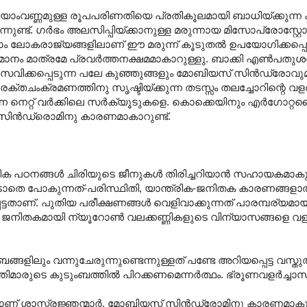
ിധിയാംവണ്ണമുള്ള രൂപപരിണതിയെ പ്രതികൂലമായി ബാധിയ്ക്കുന്ന
നുണ്ട്. ഗർഭം അലസിപ്പിയ്ക്കാനുള്ള മരുന്നായ മിസോപ്രോസ്റ്റോൾ
്നാം ലോകരാജ്യങ്ങളിലാണ് ഈ മരുന്ന് കൂടുതൽ ഉപയോഗിക്കപ്പെട
ാനം മാത്രമേ പ്രവർത്തനക്ഷമമാകാറുള്ളു. ബാക്കി എൺപതു
പ്രസവിക്കപ്പെടുന്ന പലേ കുഞ്ഞുങ്ങളും മോബിയസ് സിൻഡ്രോ
തചംക്രമണത്തിനു സൃഷ്ടിയ്ക്കുന്ന തടസ്സം തലച്ചോറിന്റെ വള
്ക്കുന്ന നെറ്റ് വർക്കിലെ സർക്യൂടുകളെ. കൊക്കെയിനും എർഗോറ്റ
 സിൻഡ്രൊമിനു കാരണമാകാറുണ്ട്.
ക പഠനങ്ങൾ ചിരിയുടെ ജീനുകൾ തിരിച്ചറിയാൻ സഹായകമാകുന്ന
്തപ്പെടാതെ പോകുന്നത്-പരിസ്ഥിതി, യാന്ത്രിക-ജനിതക കാരണങ്ങ
ടതാണ്. പുതിയ പരീക്ഷണങ്ങൾ വെളിവാക്കുന്നത് പാരമ്പര്യമ
ും ജനിതകമായി ന്യൂറോൺ വലക്കണ്ണികളുടെ വിന്യാസങ്ങളെ വള
ിലും വന്നുചേരുന്നുണ്ടെന്നുള്ളത് പണ്ടേ അറിയപ്പെട്ട വസ്ത
്തിമാരുടെ കുടുംബത്തിൽ പിറക്കണമെന്നർത്ഥം. ഭ്രൂണവളർച്ചാ
ിലാണ് ശാസ്ത്രജ്ഞന്മാർ. മോബിയസ് സിൻഡ്രോമിനു കാരണമാകു