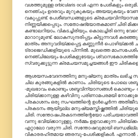
വശത്തുമുള്ള orbicularis oculi എന്ന പേശികളും ഒരുമി
നെഞ്ചും ഉദരവും മുറുകുകയും അയയുകയും വേണം. 
വകുപ്പുണ്ട്. പേശീബന്ധങ്ങളുടെ ക്രമചയവിന്യാസമനു
നിണ്ണയിക്കപ്പെടും. സതോഷദ്യോതകമാണ് ചിരി മിക്കപ്
കണ്ടാലറിയാം. വികടച്ചിരിയും. കൊലച്ചിരി ഒന്നു വേ
മാറാറുമുണ്ട്. ലോകസുന്ദരിപ്പട്ടം കിട്ടുന്നവൾ കര
മാത്രം അനുവദിയ്ക്കപ്പെട്ട കണ്ണുനീർ പൊഴിയ്ക്
ട്രാജെഡിക്കളിയുടെ പിന്നിൽ. മുഖത്തെ മാംസപേ
നെഞ്ചിലേയും പേശികളുടേയും ശ്വാസകോശത്തിന്റേയ
സ്വരൂക്കൂട്ടുന്ന ക്രമചയസമുച്ചയങ്ങൾ ഈ ചിരികളെ
ആശയസംവേദനത്തിനു മനുഷ്യനു മാത്രം ലഭിച്ച സിദ്
ചില കുരങ്ങുകളിൽ കാണാം. ചിരിയുടെ പോലെ ശബ്ദം പുറപ
-മുഖഭാവം കൊണ്ടും ശബ്ദവിന്യാസങ്ങൾ കൊണ്ടു
ചിരിയ്ക്കാനുള്ള കഴിവിനു പരിണാമപരമയി നോക്കു
പ്രകാശനം ഒരു സംഘത്തിന്റെ ഉൾച്ചെർന്ന അതിജീ
പ്രകടനം ആയിട്ടല്ല മനുഷ്യമസ്തിഷ്ക്കത്തിൽ ചിരിയ
ചിരി. സന്തോഷപ്രകടനത്തിന്റേയോ പരിചയഭാവത്തിന
വന്നു ഭവിയ്ക്കാറുള്ളു. നർമ്മം ഉളവാക്കുന്ന ചിരിയ്ക
എറ്റാലോ വരുന്ന ചിരി. സന്തോഷവുമായി ബന്ധമില്ലാത്
വികാരരഹിതമായ ഞരമ്പു-പേശിക്കളികൾ. എന്നാൽ 