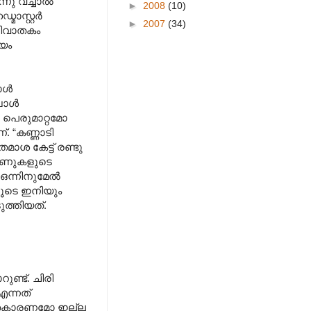
്നു വച്ചാൽ
►
2008
(10)
മാസ്റ്റർ
►
2007
(34)
ിരിവാതകം
്യം
രാൾ
്പോൾ
ോ പെരുമാറ്റമോ
. “കണ്ണാടി
ാശ കേട്ട് രണ്ടു
റോണുകളുടെ
 ഒന്നിനുമേൽ
ിലൂടെ ഇനിയും
ുത്തിയത്.
ണ്ട്. ചിരി
എന്നത്
ുക്തകാരണമോ ഇല്ല