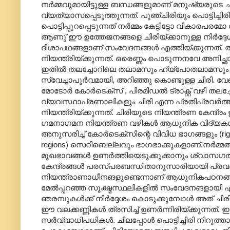
നർമ്മവുമായിട്ടുള്ള ബന്ധങ്ങളുമാണ് മനുഷ്യരുടെ ചി
വ്യത്യാസപ്പെടുത്തുന്നത്. പുഞ്ചിരിയും പൊട്ടിച
പൊട്ടിപ്പുറപ്പെടുന്നത് നർമ്മം കേട്ടിട്ടോ വികാര
ആണു് ഈ ഉത്തേജനങ്ങളെ ചിരിയ്ക്കാനുള്ള നിർദ്ദേശങ്ങ
ദിശാപഥങ്ങളാണ് സംവേദനങ്ങൾ എത്തിയ്ക്കുന്നത്. തമ്
നിയന്ത്രിയ്ക്കുന്നത്. ഒരെണ്ണം പൊടുന്നനവേ അനിച്ഛാ
ഇതിൽ തലച്ചോറിലെ തലാമസും ഹ്യ്പോതലാമസും സബ്
സ്വേച്ചാപൂർവമായി, അറിഞ്ഞു കൊണ്ടുള്ള ചിരി. 
മോടോർ കോർടെക്സ് , പിരമിഡൽ ട്രാക്റ്റ് വഴി തലച്ചോറ
വ്യവസ്ഥാപ്രണാലികളും ചിരി എന്ന പ്രതിപ്രവർത്ത
നിയന്ത്രിയ്ക്കുന്നത്. ചിരിയുടെ നിയന്ത്രണ കേന്ദ്
ഗമനാഗമന നിയന്ത്രണ വഴികൾ ആധുനിക വിദ്യകൾ കൊണ്
അനുസരിച്ച് കോർടെക്സിന്റെ വിവിധ ഭാഗങ്ങളും (right fronta
regions) സെറിബെല്ലവും ഭാ‍ഗഭാക്കുകളാണ്.നർമ്മത്ത
മുഖഭാവങ്ങൾ ഉണർത്തിയെടുക്കുക്കാനും ശ്വാസഗതിയു
കേന്ദ്രങ്ങൾ പരസ്പരബന്ധിതാനുസാരിയായി പ്രവർ
നിയന്ത്രാണാധീനങളുണ്ടെന്നാണ് ആധുനികപഠനങ്ങൾ ത
മേൽ‌പ്പറഞ്ഞ സൂക്ഷ്മസ്ഥലികളിൽ സംവേദനങളായി എത്തിച്ച
ഞരമ്പുകൾക്ക് നിർദ്ദേശം കൊടുക്കുമ്പോൾ അത് ചിരി
ഈ വലക്കണ്ണികൾ ത്രസിച്ച് ഉണർന്നിരിയ്ക്കുന്നത്
സർവ്വാധിപധികൾ. ചിലപ്പോൾ പൊട്ടിച്ചിരി നിറുത്ത